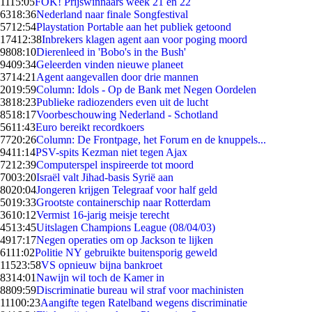
11
15:05
FOK! Prijswinnaars week 21 en 22
63
18:36
Nederland naar finale Songfestival
57
12:54
Playstation Portable aan het publiek getoond
174
12:38
Inbrekers klagen agent aan voor poging moord
98
08:10
Dierenleed in 'Bobo's in the Bush'
94
09:34
Geleerden vinden nieuwe planeet
37
14:21
Agent aangevallen door drie mannen
20
19:59
Column: Idols - Op de Bank met Negen Oordelen
38
18:23
Publieke radiozenders even uit de lucht
85
18:17
Voorbeschouwing Nederland - Schotland
56
11:43
Euro bereikt recordkoers
77
20:26
Column: De Frontpage, het Forum en de knuppels...
94
11:14
PSV-spits Kezman niet tegen Ajax
72
12:39
Computerspel inspireerde tot moord
70
03:20
Israël valt Jihad-basis Syrië aan
80
20:04
Jongeren krijgen Telegraaf voor half geld
50
19:33
Grootste containerschip naar Rotterdam
36
10:12
Vermist 16-jarig meisje terecht
45
13:45
Uitslagen Champions League (08/04/03)
49
17:17
Negen operaties om op Jackson te lijken
61
11:02
Politie NY gebruikte buitensporig geweld
115
23:58
VS opnieuw bijna bankroet
83
14:01
Nawijn wil toch de Kamer in
88
09:59
Discriminatie bureau wil straf voor machinisten
111
00:23
Aangifte tegen Ratelband wegens discriminatie