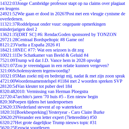
143
22:03
Jonge Cambridge professor stapt op na claims over plagiaat
en leugens
249
21:52
Wie gaan er dood in 2026?Post met een vleugje cynisme de
overledenen.
113
21:37
Roddelpraat onder vuur: ongepaste opmerkingen
minderjarigen deel 2
136
21:35
[DRT SC] #6: RendacGoden sponsored by TONZON
297
21:28
Centraal Bordspeltopic #8 Game on!
81
21:23
Vuelta a España 2026 #1
184
21:18
NEC #77: Wat een seizoen is dit zeg
100
21:11
De Schatkamer van Beeld & Geluid #4
75
21:09
Trump wil dat J.D. Vance hem in 2028 opvolgt
63
21:07
Zou je vreemdgaan in een relatie kunnen vergeven?
3
21:06
Scholensysteem tegenwoordig?
103
21:05
Man zoekt mij en bedreigt mij, nadat ik met zijn zoon sprak
47
21:00
Woordensamenstelspel #1184 met 2 woorden spreken SVP
281
20:54
Van kleuter tot puber deel 184
83
20:48
2010: Vermissing van Herman Ploegstra
227
20:47
archito's jaren '70 huis #5 - Een nieuw begin
8
20:36
Poepen tijdens het tandenpoetsen
236
20:33
Nederland stevent af op watertekort
18
20:31
[Boekbespreking] Yesteryear - Caro Claire Burke
206
20:29
Verander een letter expert (7lettereditie) #50
63
20:27
Het grote dagelijkse Trump nieuws topic #31
56
20:25
Eeuwig voortleven