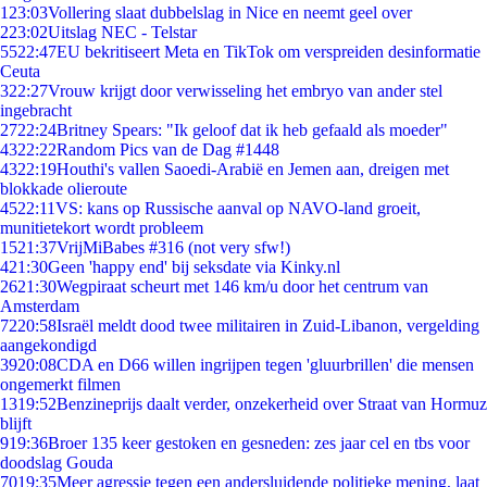
1
23:03
Vollering slaat dubbelslag in Nice en neemt geel over
2
23:02
Uitslag NEC - Telstar
55
22:47
EU bekritiseert Meta en TikTok om verspreiden desinformatie
Ceuta
3
22:27
Vrouw krijgt door verwisseling het embryo van ander stel
ingebracht
27
22:24
Britney Spears: "Ik geloof dat ik heb gefaald als moeder"
43
22:22
Random Pics van de Dag #1448
43
22:19
Houthi's vallen Saoedi-Arabië en Jemen aan, dreigen met
blokkade olieroute
45
22:11
VS: kans op Russische aanval op NAVO-land groeit,
munitietekort wordt probleem
15
21:37
VrijMiBabes #316 (not very sfw!)
4
21:30
Geen 'happy end' bij seksdate via Kinky.nl
26
21:30
Wegpiraat scheurt met 146 km/u door het centrum van
Amsterdam
72
20:58
Israël meldt dood twee militairen in Zuid-Libanon, vergelding
aangekondigd
39
20:08
CDA en D66 willen ingrijpen tegen 'gluurbrillen' die mensen
ongemerkt filmen
13
19:52
Benzineprijs daalt verder, onzekerheid over Straat van Hormuz
blijft
9
19:36
Broer 135 keer gestoken en gesneden: zes jaar cel en tbs voor
doodslag Gouda
70
19:35
Meer agressie tegen een andersluidende politieke mening, laat