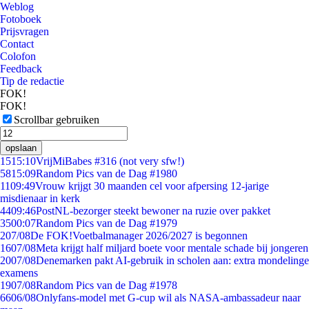
Weblog
Fotoboek
Prijsvragen
Contact
Colofon
Feedback
Tip de redactie
FOK!
FOK!
Scrollbar gebruiken
opslaan
15
15:10
VrijMiBabes #316 (not very sfw!)
58
15:09
Random Pics van de Dag #1980
11
09:49
Vrouw krijgt 30 maanden cel voor afpersing 12-jarige
misdienaar in kerk
44
09:46
PostNL-bezorger steekt bewoner na ruzie over pakket
35
00:07
Random Pics van de Dag #1979
2
07/08
De FOK!Voetbalmanager 2026/2027 is begonnen
16
07/08
Meta krijgt half miljard boete voor mentale schade bij jongeren
20
07/08
Denemarken pakt AI-gebruik in scholen aan: extra mondelinge
examens
19
07/08
Random Pics van de Dag #1978
66
06/08
Onlyfans-model met G-cup wil als NASA-ambassadeur naar