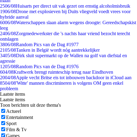
maan
25
06/08
Huisarts per direct uit vak gezet om ernstig alcoholmisbruik
19
06/08
Drone met explosieven bij Duits vliegveld voedt vrees voor
hybride aanval
60
06/08
Waterschappen slaan alarm wegens droogte: Gereedschapskist
leeg
24
06/08
Zorgmedewerkster die 's nachts haar vriend bezocht terecht
ontslagen
38
06/08
Random Pics van de Dag #1977
21
05/08
Tanken in België wordt nóg aantrekkelijker
34
05/08
Dirk sluit supermarkt op de Wallen na golf van diefstal en
agressie
12
05/08
Random Pics van de Dag #1976
6
04/08
Kraftwerk brengt ruimteschip terug naar Eindhoven
20
04/08
Apple vecht Britse eis tot inbouwen backdoor in iCloud aan
85
04/08
'Witte' mannen discrimineren is volgens OM geen enkel
probleem
Laatste items
Laatste items
Toon berichten uit deze thema's
Actueel
Entertainment
Sport
Film & Tv
Games