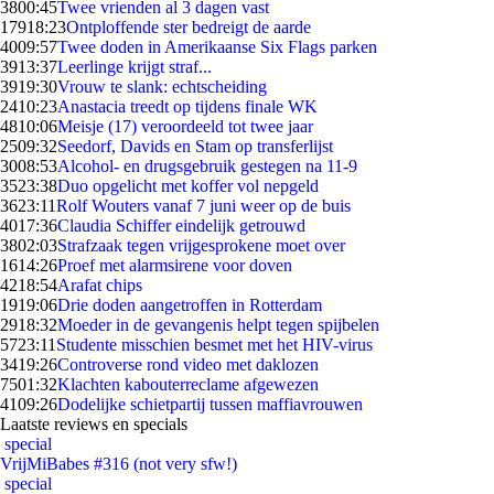
38
00:45
Twee vrienden al 3 dagen vast
179
18:23
Ontploffende ster bedreigt de aarde
40
09:57
Twee doden in Amerikaanse Six Flags parken
39
13:37
Leerlinge krijgt straf...
39
19:30
Vrouw te slank: echtscheiding
24
10:23
Anastacia treedt op tijdens finale WK
48
10:06
Meisje (17) veroordeeld tot twee jaar
25
09:32
Seedorf, Davids en Stam op transferlijst
30
08:53
Alcohol- en drugsgebruik gestegen na 11-9
35
23:38
Duo opgelicht met koffer vol nepgeld
36
23:11
Rolf Wouters vanaf 7 juni weer op de buis
40
17:36
Claudia Schiffer eindelijk getrouwd
38
02:03
Strafzaak tegen vrijgesprokene moet over
16
14:26
Proef met alarmsirene voor doven
42
18:54
Arafat chips
19
19:06
Drie doden aangetroffen in Rotterdam
29
18:32
Moeder in de gevangenis helpt tegen spijbelen
57
23:11
Studente misschien besmet met het HIV-virus
34
19:26
Controverse rond video met daklozen
75
01:32
Klachten kabouterreclame afgewezen
41
09:26
Dodelijke schietpartij tussen maffiavrouwen
Laatste reviews en specials
special
VrijMiBabes #316 (not very sfw!)
special