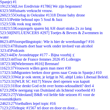
Spanje) #1
191
23:56
[Live Eredivisie #1786] We zijn begonnen!
63
23:56
Huisarts verkracht vrouw.
260
23:55
Oorlog in Oekraïne #1318 Drone baby drone
0
23:53
Petitie behoud npo 5 Soul & Jazz
15
23:53
Ik rook nog steeds
118
23:53
Koopzegels sparen bij AH duurt straks 2x zo lang
5
23:50
[INFLUENCERS #297] Toetjes & Bevers & Zwemmen in
water
86
23:49
Voorspellingstopic: Wie is hier de weerkundige? #16
119
23:47
Huisarts doet haar werk onder invloed van alcohol
3
23:45
Podcasts
26
23:44
De Avondetappe #177 - Bijna voorbij :(
183
23:44
Tour de France femmes 2026 #5 Lollergps
187
23:38
[Wielrennen #616] Brennan!
116
23:37
Vrouwen willen geen man meer #30
173
23:34
Migranten breken door grens naar Ceuta in Spanje,l #10
150
23:33
Wat je ook stemt, je krijgt in NL altijd Links Liberaal Beleid.
175
23:31
[WLR SC #417] Nieuw deel openen was kaputt
112
23:31
Hoe denkt God echt over homo-seksualiteit? deel 4
67
23:29
De neergang van Duitsland als lichtend voorbeeld #3
258
23:27
[Videoland] B&B vol liefde 6de seizoen #1 voor de
vooruitkijkers
246
23:27
Voetballers lepel topic #16
71
23:23
Teltopic #1567 tel door en door en door....