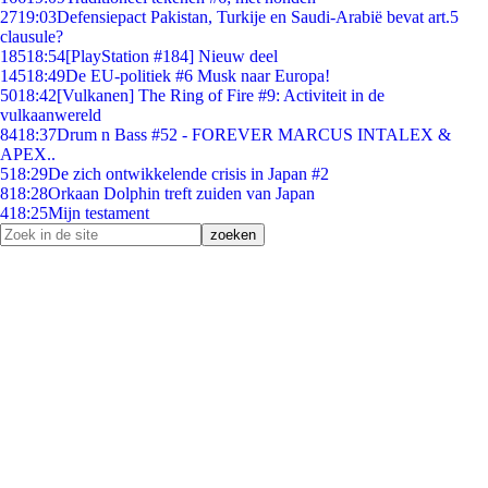
27
19:03
Defensiepact Pakistan, Turkije en Saudi-Arabië bevat art.5
clausule?
185
18:54
[PlayStation #184] Nieuw deel
145
18:49
De EU-politiek #6 Musk naar Europa!
50
18:42
[Vulkanen] The Ring of Fire #9: Activiteit in de
vulkaanwereld
84
18:37
Drum n Bass #52 - FOREVER MARCUS INTALEX &
APEX..
5
18:29
De zich ontwikkelende crisis in Japan #2
8
18:28
Orkaan Dolphin treft zuiden van Japan
4
18:25
Mijn testament