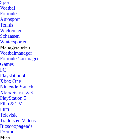
Sport
Voetbal
Formule 1
Autosport
Tennis
Wielrennen
Schaatsen
Wintersporten
Managerspelen
Voetbalmanager
Formule 1-manager
Games
PC
Playstation 4
Xbox One
Nintendo Switch
Xbox Series X|S
PlayStation 5
Film & TV
Film
Televisie
Trailers en Videos
Bioscoopagenda
Forum
Meer