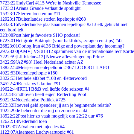
77
23:22
[IndyCar] #115 We're in Nashville Tennessee
17
23:21
Ariana Grande verlaat de spotlight.
153
23:17
Sterren toen en nu #11
129
23:17
Buitenlandse steden lepeltopic #268
233
23:16
Nederlandse plaatsnamen lepeltopic #213 elk gehucht met
een bord telt
3
23:08
Post hier je favoriete SHO podcast!
67
23:01
Het grote Baktopic (voor bakfoto's, -vragen en -tips) #42
268
23:01
Oorlog Iran #136 Bridge and powerplant day incoming?
297
23:00
[AMV] VS #1312 spammers van de internationale rechtsorde
72
22:59
[Lil Kleine#12] Nieuwe afleveringen op Prime
34
22:59
[AZ#98] Heel Nederland achter AZ
138
22:54
Meisjesnamenlepeltopic #367 LOOOOL LAPO
40
22:53
Dierenlepeltopic #150
38
22:53
Het hele alfabet #108 en 4letterwoord
245
22:49
Russia vs Ukraine #91
196
22:44
[RTL] B&B vol liefde 6de seizoen #4
3
22:43
Eindhoven heeft eigen Reflecting Pool
90
22:34
Nederlandse Politiek #725
5
22:32
Hoeveel geld spendeer jij aan je beginnende relatie?
19
22:29
de beheerder die mij oh zo moe maakt.
185
22:22
Post hier zo vaak mogelijk om 22:22 uur #76
126
22:13
Nederland toen
110
22:07
Afvallen met injecties #4
11
22:07
Algemeen Luchtvaarttopic #61