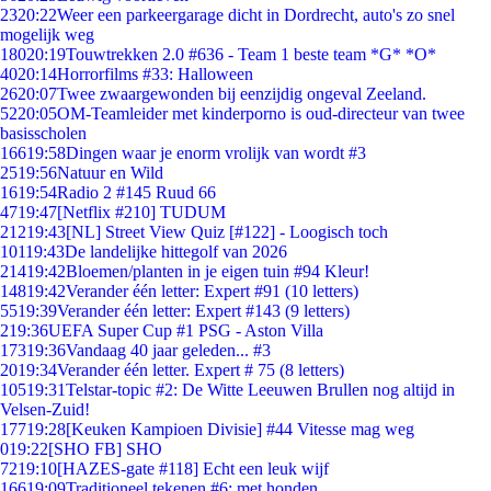
23
20:22
Weer een parkeergarage dicht in Dordrecht, auto's zo snel
mogelijk weg
180
20:19
Touwtrekken 2.0 #636 - Team 1 beste team *G* *O*
40
20:14
Horrorfilms #33: Halloween
26
20:07
Twee zwaargewonden bij eenzijdig ongeval Zeeland.
52
20:05
OM-Teamleider met kinderporno is oud-directeur van twee
basisscholen
166
19:58
Dingen waar je enorm vrolijk van wordt #3
25
19:56
Natuur en Wild
16
19:54
Radio 2 #145 Ruud 66
47
19:47
[Netflix #210] TUDUM
212
19:43
[NL] Street View Quiz [#122] - Loogisch toch
101
19:43
De landelijke hittegolf van 2026
214
19:42
Bloemen/planten in je eigen tuin #94 Kleur!
148
19:42
Verander één letter: Expert #91 (10 letters)
55
19:39
Verander één letter: Expert #143 (9 letters)
2
19:36
UEFA Super Cup #1 PSG - Aston Villa
173
19:36
Vandaag 40 jaar geleden... #3
20
19:34
Verander één letter. Expert # 75 (8 letters)
105
19:31
Telstar-topic #2: De Witte Leeuwen Brullen nog altijd in
Velsen-Zuid!
177
19:28
[Keuken Kampioen Divisie] #44 Vitesse mag weg
0
19:22
[SHO FB] SHO
72
19:10
[HAZES-gate #118] Echt een leuk wijf
166
19:09
Traditioneel tekenen #6; met honden