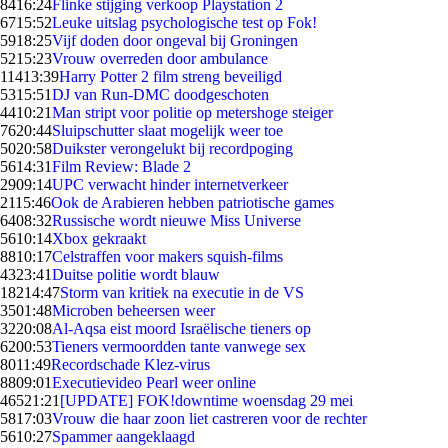
84
16:24
Flinke stijging verkoop Playstation 2
67
15:52
Leuke uitslag psychologische test op Fok!
59
18:25
Vijf doden door ongeval bij Groningen
52
15:23
Vrouw overreden door ambulance
114
13:39
Harry Potter 2 film streng beveiligd
53
15:51
DJ van Run-DMC doodgeschoten
44
10:21
Man stript voor politie op metershoge steiger
76
20:44
Sluipschutter slaat mogelijk weer toe
50
20:58
Duikster verongelukt bij recordpoging
56
14:31
Film Review: Blade 2
29
09:14
UPC verwacht hinder internetverkeer
21
15:46
Ook de Arabieren hebben patriotische games
64
08:32
Russische wordt nieuwe Miss Universe
56
10:14
Xbox gekraakt
88
10:17
Celstraffen voor makers squish-films
43
23:41
Duitse politie wordt blauw
182
14:47
Storm van kritiek na executie in de VS
35
01:48
Microben beheersen weer
32
20:08
Al-Aqsa eist moord Israëlische tieners op
62
00:53
Tieners vermoordden tante vanwege sex
80
11:49
Recordschade Klez-virus
88
09:01
Executievideo Pearl weer online
465
21:21
[UPDATE] FOK!downtime woensdag 29 mei
58
17:03
Vrouw die haar zoon liet castreren voor de rechter
56
10:27
Spammer aangeklaagd