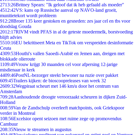
27
13:26
Britney Spears: "Ik geloof dat ik heb gefaald als moeder"
45
12:42
VS: kans op Russische aanval op NAVO-land groeit,
munitietekort wordt probleem
9
12:28
Broer 135 keer gestoken en gesneden: zes jaar cel en tbs voor
doodslag Gouda
20
12:17
RIVM vindt PFAS in al de geteste moedermelk, borstvoeding
blijft advies
55
10:16
EU bekritiseert Meta en TikTok om verspreiden desinformatie
Ceuta
43
09:53
Houthi's vallen Saoedi-Arabië en Jemen aan, dreigen met
blokkade olieroute
11
09:49
Vrouw krijgt 30 maanden cel voor afpersing 12-jarige
misdienaar in kerk
44
09:46
PostNL-bezorger steekt bewoner na ruzie over pakket
6
09:45
Trailers kijken: de bioscoopreleases van week 32
26
09:32
Wegpiraat scheurt met 146 km/u door het centrum van
Amsterdam
7
09:28
Aanhoudende droogte veroorzaakt scheuren in dijken Zuid-
Holland
0
08:59
Van de Zandschulp overleeft matchpoints, ook Griekspoor
verder in Montreal
1
08:56
Excelsior opent seizoen met ruime zege op promovendus
Cambuur
2
08:35
Nieuw te streamen in augustus
4
04:46
Niewiadoma profiteert van pokerspel en grijpt geel op Ventoux