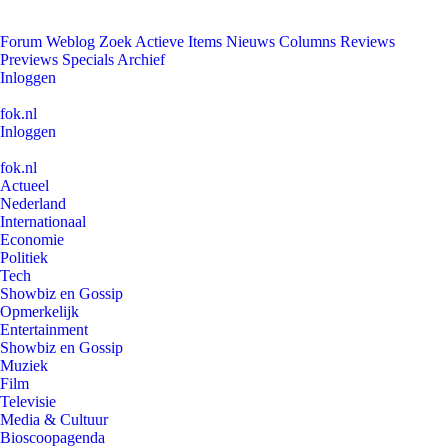
Forum
Weblog
Zoek
Actieve Items
Nieuws
Columns
Reviews
Previews
Specials
Archief
Inloggen
fok.nl
Inloggen
fok.nl
Actueel
Nederland
Internationaal
Economie
Politiek
Tech
Showbiz en Gossip
Opmerkelijk
Entertainment
Showbiz en Gossip
Muziek
Film
Televisie
Media & Cultuur
Bioscoopagenda