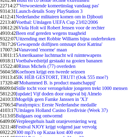
92
02:44
'Bush en co bende rechtse extremisten'
227
14:27
'Verwoestende komeetinslag vandaag pas'
93
14:31
Launch-details Sony PlayStation 3
41
12:41
Nederlandse militairen komen om in Djibouti
22
13:40
Voetbal: Uitslagen UEFA Cup 23/02/2006
106
12:26
Viola Holt wil Robert Jensen voor de rechter
49
10:42
Been eraf gereden wegens traagheid
93
22:07
Uitzending met Robbie Williams bijna onderbroken
78
17:26
'Gewapende dolfijnen ontsnapt door Katrina'
170
07:34
Vanavond 'enorme' maan
130
11:15
Amerikaanse luchtmacht wil ruimtewapens
69
18:11
Voetbalwedstrijd gestaakt na gooien bananen
155
22:40
Rinus Michels (77) overleden
56
04:58
Koefnoen krijgt een tweede seizoen
191
13:45
IK HÉB GESTORT, TRUT! (Ook 555 moe?)
173
20:48
'Mohammed B. is product maatschappij'
86
09:04
Stille tocht voor verongelukte jongeren trekt 1000 mensen
58
12:20
[update] Vijf doden door ongeval bij Almelo
24
10:33
Mogelijk geen Famke Janssen in 'X3'
27
06:54
Paralympics: Eerste Nederlandse medaille
41
03:17
Uitslagen Holland Casino Eredivisie (Week 37)
51
13:05
Bulgaars oog ontwormd
64
09:06
Verpleegtehuis haalt oranjeversiering weg
32
11:48
Festival NJOY krijgt volgend jaar vervolg
69
22:29
300 mp3's op Kazaa kost 400 euro