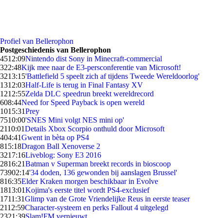
Profiel van Bellerophon
Postgeschiedenis van Bellerophon
45
12:09
Nintendo dist Sony in Minecraft-commercial
3
22:48
Kijk mee naar de E3-persconferentie van Microsoft!
32
13:15
'Battlefield 5 speelt zich af tijdens Tweede Wereldoorlog'
13
12:03
Half-Life is terug in Final Fantasy XV
12
12:55
Zelda DLC speedrun breekt wereldrecord
6
08:44
Need for Speed Payback is open wereld
10
15:31
Prey
75
10:00
'SNES Mini volgt NES mini op'
21
10:01
Details Xbox Scorpio onthuld door Microsoft
4
04:41
Gwent in bèta op PS4
8
15:18
Dragon Ball Xenoverse 2
32
17:16
Liveblog: Sony E3 2016
28
16:21
Batman v Superman breekt records in bioscoop
739
02:14
'34 doden, 136 gewonden bij aanslagen Brussel'
8
16:35
Elder Kraken morgen beschikbaar in Evolve
18
13:01
Kojima's eerste titel wordt PS4-exclusief
17
11:31
Glimp van de Grote Vriendelijke Reus in eerste teaser
21
12:59
Character-systeem en perks Fallout 4 uitgelegd
23
21:39
Slam!FM vernieuwt