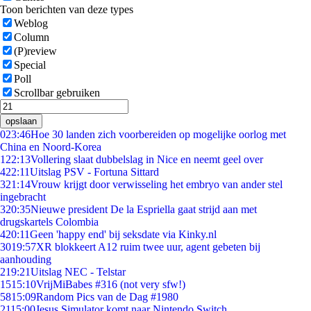
Toon berichten van deze types
Weblog
Column
(P)review
Special
Poll
Scrollbar gebruiken
opslaan
0
23:46
Hoe 30 landen zich voorbereiden op mogelijke oorlog met
China en Noord-Korea
1
22:13
Vollering slaat dubbelslag in Nice en neemt geel over
4
22:11
Uitslag PSV - Fortuna Sittard
3
21:14
Vrouw krijgt door verwisseling het embryo van ander stel
ingebracht
3
20:35
Nieuwe president De la Espriella gaat strijd aan met
drugskartels Colombia
4
20:11
Geen 'happy end' bij seksdate via Kinky.nl
30
19:57
XR blokkeert A12 ruim twee uur, agent gebeten bij
aanhouding
2
19:21
Uitslag NEC - Telstar
15
15:10
VrijMiBabes #316 (not very sfw!)
58
15:09
Random Pics van de Dag #1980
21
15:00
Jesus Simulator komt naar Nintendo Switch