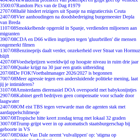
35
00:07
Random Pics van de Dag #1979
27
07/08
Italië hindert reizigers uit Spanje na migratiecrisis Ceuta
24
07/08
Vier aanhoudingen na doodsbedreiging burgemeester Depla
van Breda
11
07/08
Smokkelbende opgerold in Spanje, verdienden miljoenen aan
migranten
39
07/08
CDA en D66 willen ingrijpen tegen 'gluurbrillen' die mensen
ongemerkt filmen
13
07/08
Benzineprijs daalt verder, onzekerheid over Straat van Hormuz
blijft
42
07/08
Voedselprijzen wereldwijd op hoogste niveau in ruim drie jaar
23
07/08
Quake krijgt na 30 jaar een gratis uitbreiding
2
07/08
De FOK!Voetbalmanager 2026/2027 is begonnen
70
07/08
Meer agressie tegen een andersluidende politieke mening, laat
jij je intimideren?
31
07/08
Amsterdams dierenasiel DOA overspoeld met babykonijntjes
29
07/08
Kabinet geeft bedrijven geen compensatie voor schade door
laagwater
24
07/08
OM eist TBS tegen verwarde man die agenten stak met
aardappelschilmesje
30
07/08
Tropische hitte keert zondag terug met lokaal 32 graden
30
07/08
Trump grijpt weer in op automatisch staatsburgerschap bij
geboorte in VS
56
07/08
Dikke Van Dale neemt 'vulvalippen' op: 'stigma op