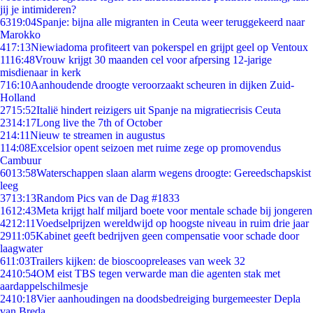
jij je intimideren?
63
19:04
Spanje: bijna alle migranten in Ceuta weer teruggekeerd naar
Marokko
4
17:13
Niewiadoma profiteert van pokerspel en grijpt geel op Ventoux
11
16:48
Vrouw krijgt 30 maanden cel voor afpersing 12-jarige
misdienaar in kerk
7
16:10
Aanhoudende droogte veroorzaakt scheuren in dijken Zuid-
Holland
27
15:52
Italië hindert reizigers uit Spanje na migratiecrisis Ceuta
23
14:17
Long live the 7th of October
2
14:11
Nieuw te streamen in augustus
1
14:08
Excelsior opent seizoen met ruime zege op promovendus
Cambuur
60
13:58
Waterschappen slaan alarm wegens droogte: Gereedschapskist
leeg
37
13:13
Random Pics van de Dag #1833
16
12:43
Meta krijgt half miljard boete voor mentale schade bij jongeren
42
12:11
Voedselprijzen wereldwijd op hoogste niveau in ruim drie jaar
29
11:05
Kabinet geeft bedrijven geen compensatie voor schade door
laagwater
6
11:03
Trailers kijken: de bioscoopreleases van week 32
24
10:54
OM eist TBS tegen verwarde man die agenten stak met
aardappelschilmesje
24
10:18
Vier aanhoudingen na doodsbedreiging burgemeester Depla
van Breda