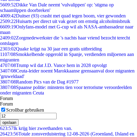
56
09:52
Dikke Van Dale neemt 'vulvalippen' op: 'stigma op
schaamlippen doorbreken'
40
09:42
Duitser (93) crasht met quad tegen boom, vier gewonden
25
09:22
Huisarts per direct uit vak gezet om ernstig alcoholmisbruik
66
09:19
Onlyfans-model met G-cup wil als NASA-ambassadeur naar
maan
24
09:02
Zorgmedewerkster die 's nachts haar vriend bezocht terecht
ontslagen
23
03:02
Quake krijgt na 30 jaar een gratis uitbreiding
11
07/08
Smokkelbende opgerold in Spanje, verdienden miljoenen aan
migranten
47
07/08
Trump wil dat J.D. Vance hem in 2028 opvolgt
34
07/08
Ceuta-leider noemt Marokkaanse grensaanval door migranten
'gruweldaad'
38
07/08
Random Pics van de Dag #1977
38
07/08
Spaanse politie: minstens tien voor terrorisme veroordeelden
onder migranten Ceuta
Forum
Forum
Scrollbar gebruiken
opslaan
6
23:57
Ik krijg hier zweethanden van.
264
23:56
Totale zonsverduistering 12-08-2026 (Groenland, IJsland en