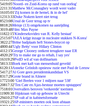
54
19:05
'Noord- en Zuid-Korea op rand van oorlog'
22
11:31
Matthew McConaughey wordt weer vader
161
05:01
'Zij komen in de hemel, ik in de hel'
123
13:33
Duke Nukem keert niet terug
85
23:08
Ursul de Geer terug op tv
88
18:26
Meisje (13) omgekomen na aanrijding
30
19:48
Film: Max Payne
118
22:15
'Kinderseksvideo van R. Kelly bestaat'
25
15:07
'IAEA krijgt inzage in nucleaire stukken N-Korea'
38
22:27
Britse badplaats heft Stones-boycot op
48
00:44
'Ugly Betty' voor Hillary Clinton
41
12:15
George Clooney ontkent terugkeer naar ER
49
20:29
'Try to make me go to rehab, I say yes'
163
19:29
PvdD wil af van dolfinarium
58
13:33
Boek met kaft van mensenhuid geveild
61
20:13
Anneke Grönloh opnieuw ruzie met Paul de Leeuw
54
17:27
Al Gore geen presidentskandidaat VS
83
17:29
Grote brand in Almere
177
23:00
'Giel Beelen voor 1 miljoen naar 538'
208
17:32
'Ten Cate en Ajax-bestuur moeten opstappen'
75
18:01
Overvallers beroven 'verkeerde' toeristen
119
09:30
Hijskraan valt op gebouw in Utrecht
294
10:27
SP valt af in kabinetsformatie
193
21:25
SP-ministers moeten ook loon afstaan