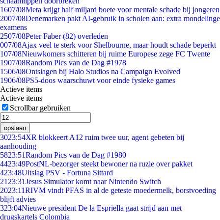
schaamlippen doorbreken'
16
07/08
Meta krijgt half miljard boete voor mentale schade bij jongeren
20
07/08
Denemarken pakt AI-gebruik in scholen aan: extra mondelinge
examens
25
07/08
Peter Faber (82) overleden
0
07/08
Ajax veel te sterk voor Shelbourne, maar houdt schade beperkt
1
07/08
Nieuwkomers schitteren bij ruime Europese zege FC Twente
19
07/08
Random Pics van de Dag #1978
15
06/08
Ontslagen bij Halo Studios na Campaign Evolved
19
06/08
PS5-doos waarschuwt voor einde fysieke games
Actieve items
Actieve items
Scrollbar gebruiken
opslaan
30
23:54
XR blokkeert A12 ruim twee uur, agent gebeten bij
aanhouding
58
23:51
Random Pics van de Dag #1980
44
23:49
PostNL-bezorger steekt bewoner na ruzie over pakket
4
23:48
Uitslag PSV - Fortuna Sittard
21
23:31
Jesus Simulator komt naar Nintendo Switch
20
23:11
RIVM vindt PFAS in al de geteste moedermelk, borstvoeding
blijft advies
3
23:04
Nieuwe president De la Espriella gaat strijd aan met
drugskartels Colombia