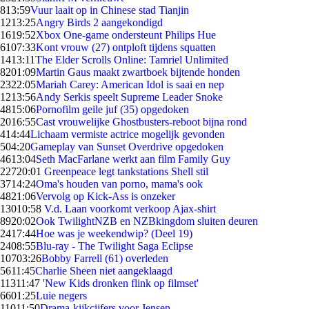
8
13:59
Vuur laait op in Chinese stad Tianjin
12
13:25
Angry Birds 2 aangekondigd
16
19:52
Xbox One-game ondersteunt Philips Hue
61
07:33
Kont vrouw (27) ontploft tijdens squatten
14
13:11
The Elder Scrolls Online: Tamriel Unlimited
82
01:09
Martin Gaus maakt zwartboek bijtende honden
23
22:05
Mariah Carey: American Idol is saai en nep
12
13:56
Andy Serkis speelt Supreme Leader Snoke
48
15:06
Pornofilm geile juf (35) opgedoken
20
16:55
Cast vrouwelijke Ghostbusters-reboot bijna rond
4
14:44
Lichaam vermiste actrice mogelijk gevonden
5
04:20
Gameplay van Sunset Overdrive opgedoken
46
13:04
Seth MacFarlane werkt aan film Family Guy
227
20:01
Greenpeace legt tankstations Shell stil
37
14:24
Oma's houden van porno, mama's ook
48
21:06
Vervolg op Kick-Ass is onzeker
130
10:58
V.d. Laan voorkomt verkoop Ajax-shirt
89
20:02
Ook TwilightNZB en NZBkingdom sluiten deuren
24
17:44
Hoe was je weekendwip? (Deel 19)
24
08:55
Blu-ray - The Twilight Saga Eclipse
107
03:26
Bobby Farrell (61) overleden
56
11:45
Charlie Sheen niet aangeklaagd
113
11:47
'New Kids dronken flink op filmset'
66
01:25
Luie negers
110
11:50
Drama-kijkcijfers voor Jensen