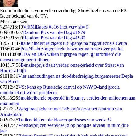
Een introductie is voor velen overbodig. Showbizzbaas van de FP.
Beter bekend van de TV.
Meest gelezen
72947
15:10
VrijMiBabes #316 (not very sfw!)
60963
00:07
Random Pics van de Dag #1979
29393
15:09
Random Pics van de Dag #1980
1262
18:47
Italië hindert reizigers uit Spanje na migratiecrisis Ceuta
1156
09:46
PostNL-bezorger steekt bewoner na ruzie over pakket
1113
18:08
CDA en D66 willen ingrijpen tegen 'gluurbrillen' die
mensen ongemerkt filmen
1043
17:56
Benzineprijs daalt verder, onzekerheid over Straat van
Hormuz blijft
918
18:31
Vier aanhoudingen na doodsbedreiging burgemeester Depla
van Breda
879
12:42
VS: kans op Russische aanval op NAVO-land groeit,
munitietekort wordt probleem
861
18:26
Smokkelbende opgerold in Spanje, verdienden miljoenen aan
migranten
821
09:32
Wegpiraat scheurt met 146 km/u door het centrum van
Amsterdam
802
09:45
Trailers kijken: de bioscoopreleases van week 32
789
17:47
Voedselprijzen wereldwijd op hoogste niveau in ruim drie
jaar