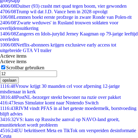
groepsapp
40
06/08
Duitser (93) crasht met quad tegen boom, vier gewonden
47
06/08
Trump wil dat J.D. Vance hem in 2028 opvolgt
1
06/08
Lemmen boekt eerste profzege in zware Ronde van Polen-rit
24
06/08
'Zwarte weduwes' in Rusland trouwen soldaten voor
overlijdensuitkering
14
06/08
Zangeres en Idols-jurylid Jerney Kaagman op 79-jarige leeftijd
overleden
10
06/08
Netflix-abonnees krijgen exclusieve early access tot
uitgebreide GTA VI trailer
Actieve items
Actieve items
Scrollbar gebruiken
opslaan
11
16:48
Vrouw krijgt 30 maanden cel voor afpersing 12-jarige
misdienaar in kerk
38
16:48
PostNL-bezorger steekt bewoner na ruzie over pakket
4
16:47
Jesus Simulator komt naar Nintendo Switch
11
16:43
RIVM vindt PFAS in al het geteste moedermelk, borstvoeding
blijft advies
34
16:32
VS: kans op Russische aanval op NAVO-land groeit,
munitietekort wordt probleem
45
16:24
EU bekritiseert Meta en TikTok om verspreiden desinformatie
Ceuta