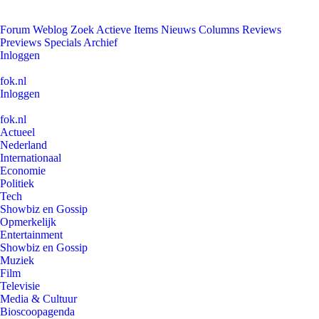
Forum
Weblog
Zoek
Actieve Items
Nieuws
Columns
Reviews
Previews
Specials
Archief
Inloggen
fok.nl
Inloggen
fok.nl
Actueel
Nederland
Internationaal
Economie
Politiek
Tech
Showbiz en Gossip
Opmerkelijk
Entertainment
Showbiz en Gossip
Muziek
Film
Televisie
Media & Cultuur
Bioscoopagenda