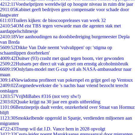
42
12:11
Voedselprijzen wereldwijd op hoogste niveau in ruim drie jaar
29
11:05
Kabinet geeft bedrijven geen compensatie voor schade door
laagwater
6
11:03
Trailers kijken: de bioscoopreleases van week 32
24
10:54
OM eist TBS tegen verwarde man die agenten stak met
aardappelschilmesje
24
10:18
Vier aanhoudingen na doodsbedreiging burgemeester Depla
van Breda
56
09:52
Dikke Van Dale neemt 'vulvalippen' op: 'stigma op
schaamlippen doorbreken'
40
09:42
Duitser (93) crasht met quad tegen boom, vier gewonden
25
09:22
Huisarts per direct uit vak gezet om ernstig alcoholmisbruik
66
09:19
Onlyfans-model met G-cup wil als NASA-ambassadeur naar
maan
3
09:14
Niewiadoma profiteert van pokerspel en grijpt geel op Ventoux
24
09:02
Zorgmedewerkster die 's nachts haar vriend bezocht terecht
ontslagen
12
03:57
VrijMiBabes #316 (not very sfw!)
23
03:02
Quake krijgt na 30 jaar een gratis uitbreiding
11
01:06
Benzineprijs daalt verder, onzekerheid over Straat van Hormuz
blijft
11
23:30
Smokkelbende opgerold in Spanje, verdienden miljoenen aan
migranten
47
22:43
Trump wil dat J.D. Vance hem in 2028 opvolgt
34
22:32
Ceuta-leider noemt Marokkaanse grensaanval door migranten