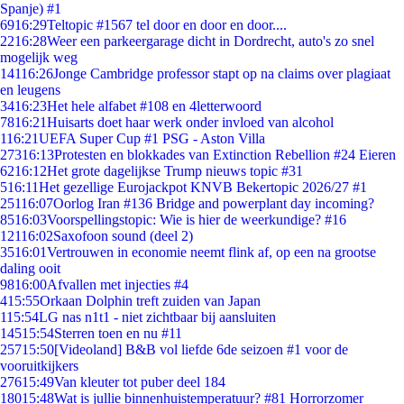
Spanje) #1
69
16:29
Teltopic #1567 tel door en door en door....
22
16:28
Weer een parkeergarage dicht in Dordrecht, auto's zo snel
mogelijk weg
141
16:26
Jonge Cambridge professor stapt op na claims over plagiaat
en leugens
34
16:23
Het hele alfabet #108 en 4letterwoord
78
16:21
Huisarts doet haar werk onder invloed van alcohol
1
16:21
UEFA Super Cup #1 PSG - Aston Villa
273
16:13
Protesten en blokkades van Extinction Rebellion #24 Eieren
62
16:12
Het grote dagelijkse Trump nieuws topic #31
5
16:11
Het gezellige Eurojackpot KNVB Bekertopic 2026/27 #1
251
16:07
Oorlog Iran #136 Bridge and powerplant day incoming?
85
16:03
Voorspellingstopic: Wie is hier de weerkundige? #16
121
16:02
Saxofoon sound (deel 2)
35
16:01
Vertrouwen in economie neemt flink af, op een na grootse
daling ooit
98
16:00
Afvallen met injecties #4
4
15:55
Orkaan Dolphin treft zuiden van Japan
1
15:54
LG nas n1t1 - niet zichtbaar bij aansluiten
145
15:54
Sterren toen en nu #11
257
15:50
[Videoland] B&B vol liefde 6de seizoen #1 voor de
vooruitkijkers
276
15:49
Van kleuter tot puber deel 184
180
15:48
Wat is jullie binnenhuistemperatuur? #81 Horrorzomer