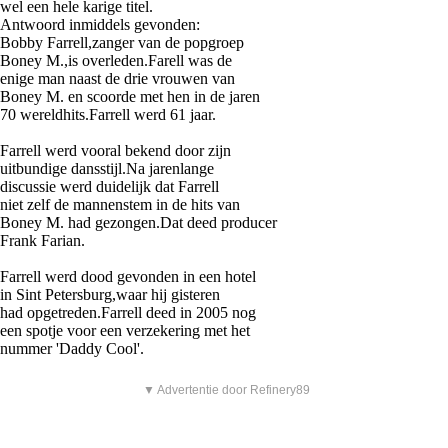
wel een hele karige titel.
Antwoord inmiddels gevonden:
Bobby Farrell,zanger van de popgroep
Boney M.,is overleden.Farell was de
enige man naast de drie vrouwen van
Boney M. en scoorde met hen in de jaren
70 wereldhits.Farrell werd 61 jaar.
Farrell werd vooral bekend door zijn
uitbundige dansstijl.Na jarenlange
discussie werd duidelijk dat Farrell
niet zelf de mannenstem in de hits van
Boney M. had gezongen.Dat deed producer
Frank Farian.
Farrell werd dood gevonden in een hotel
in Sint Petersburg,waar hij gisteren
had opgetreden.Farrell deed in 2005 nog
een spotje voor een verzekering met het
nummer 'Daddy Cool'.
▼ Advertentie door Refinery89