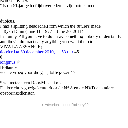
Echoes - KL/B/
" is op 61-jarige leeftijd overleden in zijn hotelkamer"
dubieus.
I had a splitting headache.From which the future's made.
† Ryan Dunn (June 11, 1977 – June 20, 2011)
It's funny. All you have to do is say something nobody understands
and they'll do practically anything you want them to.
VIVA LA ASSANGE¡
donderdag 30 december 2010, 11:53 uur
#5
0
longinus
Hollander
veel te vroeg voor die gast, toffe gozer ^^
* zet meteen een BonyM plaat op
Dit bericht is goedgekeurd door de NSA en de NVD en andere
opsporingsdiensten.
▼ Advertentie door Refinery89