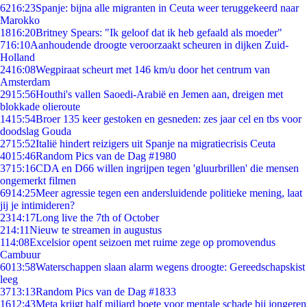
62
16:23
Spanje: bijna alle migranten in Ceuta weer teruggekeerd naar
Marokko
18
16:20
Britney Spears: "Ik geloof dat ik heb gefaald als moeder"
7
16:10
Aanhoudende droogte veroorzaakt scheuren in dijken Zuid-
Holland
24
16:08
Wegpiraat scheurt met 146 km/u door het centrum van
Amsterdam
29
15:56
Houthi's vallen Saoedi-Arabië en Jemen aan, dreigen met
blokkade olieroute
14
15:54
Broer 135 keer gestoken en gesneden: zes jaar cel en tbs voor
doodslag Gouda
27
15:52
Italië hindert reizigers uit Spanje na migratiecrisis Ceuta
40
15:46
Random Pics van de Dag #1980
37
15:16
CDA en D66 willen ingrijpen tegen 'gluurbrillen' die mensen
ongemerkt filmen
69
14:25
Meer agressie tegen een andersluidende politieke mening, laat
jij je intimideren?
23
14:17
Long live the 7th of October
2
14:11
Nieuw te streamen in augustus
1
14:08
Excelsior opent seizoen met ruime zege op promovendus
Cambuur
60
13:58
Waterschappen slaan alarm wegens droogte: Gereedschapskist
leeg
37
13:13
Random Pics van de Dag #1833
16
12:43
Meta krijgt half miljard boete voor mentale schade bij jongeren