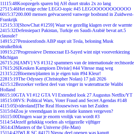
111
15:48
Koopzegels sparen bij AH duurt straks 2x zo lang
275
15:46
Het enige echte LEGO-topic #45 LEGOOOOOOOOOOO
60
15:37
200.000 mensen geëvacueerd vanwege bosbrand in Zuidwest-
Frankrijk
125
15:33
[ShowChat #1259] Waar we gezellig klagen over de warmte
24
15:32
Defensiepact Pakistan, Turkije en Saudi-Arabië bevat art.5
clausule?
149
15:27
Pensioenfonds ABP stapt uit Tesla, beloning Musk
struikelblok
109
15:27
Progressieve Democraat El-Sayed wint nipt voorverkiezing
Michigan
267
15:26
[AMV] VS #1312 spammers van de internationale rechtsorde
176
15:26
[Keuken Kampioen Divisie] #44 Vitesse mag weg
213
15:22
Bloemen/planten in je eigen tuin #94 Kleur!
228
15:19
The Odyssey (Christopher Nolan) 17 juli 2026
42
15:12
Bezoeker verliest deel van vinger in waterattractie Walibi
Holland
86
15:10
GTA VI #12 GTA VI Extended look 27 Augustus Netflix/YT
185
15:08
VS: Political Wars, Voter Fraud and Secret Agendas #148
41
15:05
[videoland]The Real Housewives van het Zuiden
53
15:04
Zou je vreemdgaan in een relatie kunnen vergeven?
161
15:00
Dingen waar je enorm vrolijk van wordt #3
51
14:54
Jezelf gelukkig voelen als vrijgezelle vijftiger
36
14:43
Masters of the Universe (He-Man)
151
14:42
[WLR SC #417] Nieuw deel openen was kaputt