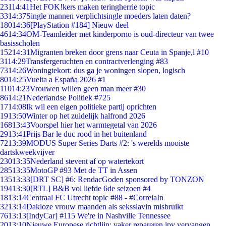
231
14:41
Het FOK!kers maken teringherrie topic
33
14:37
Single mannen verplichtsingle moeders laten daten?
180
14:36
[PlayStation #184] Nieuw deel
46
14:34
OM-Teamleider met kinderporno is oud-directeur van twee
basisscholen
152
14:31
Migranten breken door grens naar Ceuta in Spanje,l #10
31
14:29
Transfergeruchten en contractverlenging #83
73
14:26
Woningtekort: dus ga je woningen slopen, logisch
80
14:25
Vuelta a España 2026 #1
110
14:23
Vrouwen willen geen man meer #30
86
14:21
Nederlandse Politiek #725
17
14:08
Ik wil een eigen politieke partij oprichten
19
13:50
Winter op het zuidelijk halfrond 2026
168
13:43
Voorspel hier het warmtegetal van 2026
29
13:41
Prijs Bar le duc rood in het buitenland
72
13:39
MODUS Super Series Darts #2: 's werelds mooiste
dartskweekvijver
230
13:35
Nederland stevent af op watertekort
285
13:35
MotoGP #93 Met de TT in Assen
135
13:33
[DRT SC] #6: RendacGoden sponsored by TONZON
194
13:30
[RTL] B&B vol liefde 6de seizoen #4
18
13:14
Centraal FC Utrecht topic #88 - #CorreiaIn
32
13:14
Dakloze vrouw maanden als seksslavin misbruikt
76
13:13
[IndyCar] #115 We're in Nashville Tennessee
20
13:10
Nieuwe Europese richtlijn: vaker repareren ipv vervangen