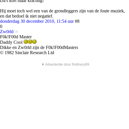
Da's kort maar krachtig!
Hij moet toch wel een van de grondleggers zijn van de foute muziek,
en dat bedoel ik niet negatief.
donderdag 30 december 2010, 11:54 uur
#8
0
Zw0rld
F0k!F00d Master
Daddy Cool
Dikke en Zw0rld zijn de F0k!F00dMasters
© 1982 Sinclair Research Ltd
▼ Advertentie door Refinery89