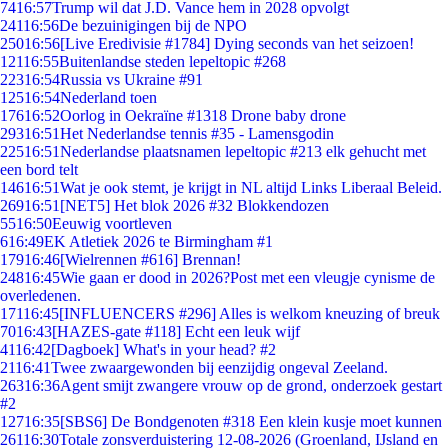
74
16:57
Trump wil dat J.D. Vance hem in 2028 opvolgt
241
16:56
De bezuinigingen bij de NPO
250
16:56
[Live Eredivisie #1784] Dying seconds van het seizoen!
121
16:55
Buitenlandse steden lepeltopic #268
223
16:54
Russia vs Ukraine #91
125
16:54
Nederland toen
176
16:52
Oorlog in Oekraïne #1318 Drone baby drone
293
16:51
Het Nederlandse tennis #35 - Lamensgodin
225
16:51
Nederlandse plaatsnamen lepeltopic #213 elk gehucht met
een bord telt
146
16:51
Wat je ook stemt, je krijgt in NL altijd Links Liberaal Beleid.
269
16:51
[NET5] Het blok 2026 #32 Blokkendozen
55
16:50
Eeuwig voortleven
6
16:49
EK Atletiek 2026 te Birmingham #1
179
16:46
[Wielrennen #616] Brennan!
248
16:45
Wie gaan er dood in 2026?Post met een vleugje cynisme de
overledenen.
171
16:45
[INFLUENCERS #296] Alles is welkom kneuzing of breuk
70
16:43
[HAZES-gate #118] Echt een leuk wijf
41
16:42
[Dagboek] What's in your head? #2
21
16:41
Twee zwaargewonden bij eenzijdig ongeval Zeeland.
263
16:36
Agent smijt zwangere vrouw op de grond, onderzoek gestart
#2
127
16:35
[SBS6] De Bondgenoten #318 Een klein kusje moet kunnen
261
16:30
Totale zonsverduistering 12-08-2026 (Groenland, IJsland en