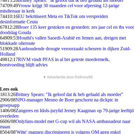
748
13:26
Britney Spears: "Ik geloof dat ik heb gefaald als moeder"
747
09:49
Vrouw krijgt 30 maanden cel voor afpersing 12-jarige
misdienaar in kerk
744
10:16
EU bekritiseert Meta en TikTok om verspreiden
desinformatie Ceuta
678
12:28
Broer 135 keer gestoken en gesneden: zes jaar cel en tbs voor
doodslag Gouda
649
09:53
Houthi's vallen Saoedi-Arabië en Jemen aan, dreigen met
blokkade olieroute
519
09:28
Aanhoudende droogte veroorzaakt scheuren in dijken Zuid-
Holland
498
12:17
RIVM vindt PFAS in al het geteste moedermelk,
borstvoeding blijft advies
▼ Advertentie door Refinery89
Lees ook
18
13:26
Britney Spears: "Ik geloof dat ik heb gefaald als moeder"
29
06/08
NPO-manager Menno de Boer geschorst na dickpic in
groepsapp
14
06/08
Zangeres en Idols-jurylid Jerney Kaagman op 79-jarige leeftijd
overleden
66
06/08
Onlyfans-model met G-cup wil als NASA-ambassadeur naar
maan
85
04/08
'Witte' mannen discrimineren is volgens OM geen enkel