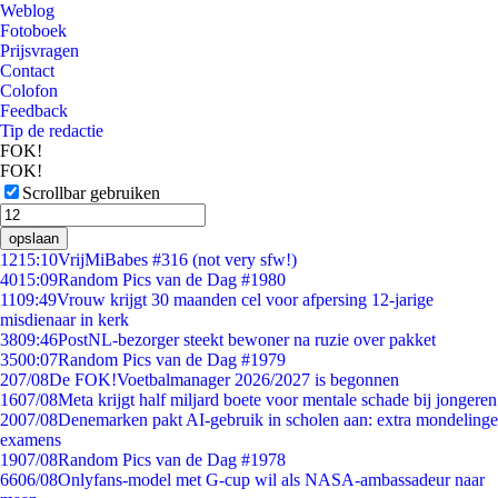
Weblog
Fotoboek
Prijsvragen
Contact
Colofon
Feedback
Tip de redactie
FOK!
FOK!
Scrollbar gebruiken
opslaan
12
15:10
VrijMiBabes #316 (not very sfw!)
40
15:09
Random Pics van de Dag #1980
11
09:49
Vrouw krijgt 30 maanden cel voor afpersing 12-jarige
misdienaar in kerk
38
09:46
PostNL-bezorger steekt bewoner na ruzie over pakket
35
00:07
Random Pics van de Dag #1979
2
07/08
De FOK!Voetbalmanager 2026/2027 is begonnen
16
07/08
Meta krijgt half miljard boete voor mentale schade bij jongeren
20
07/08
Denemarken pakt AI-gebruik in scholen aan: extra mondelinge
examens
19
07/08
Random Pics van de Dag #1978
66
06/08
Onlyfans-model met G-cup wil als NASA-ambassadeur naar