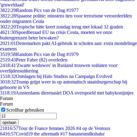
'gruweldaad'
38
22:29
Random Pics van de Dag #1977
38
22:28
Spaanse politie: minstens tien voor terrorisme veroordeelden
onder migranten Ceuta
30
22:20
Tropische hitte keert zondag terug met lokaal 32 graden
46
21:30
Spoedberaad EU na crisis Ceuta, moeten we onze
buitengrenzen beter bewaken?
20
21:01
Denemarken pakt AI-gebruik in scholen aan: extra mondelinge
examens
35
19:58
Random Pics van de Dag #1979
25
19:43
Peter Faber (82) overleden
24
18:41
'Zwarte weduwes' in Rusland trouwen soldaten voor
overlijdensuitkering
15
18:32
Ontslagen bij Halo Studios na Campaign Evolved
30
18:32
Trump grijpt weer in op automatisch staatsburgerschap bij
geboorte in VS
31
18:19
Amsterdams dierenasiel DOA overspoeld met babykonijntjes
Forum
Forum
Scrollbar gebruiken
opslaan
218
16:57
Tour de France femmes 2026 #4 op de Ventoux
64
16:57
Covid19 the aftermath #17 bananenmilkshake