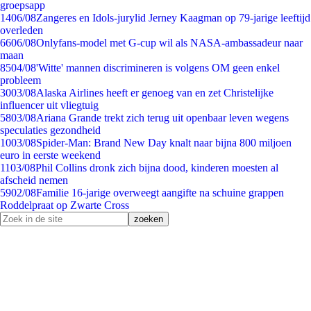
groepsapp
14
06/08
Zangeres en Idols-jurylid Jerney Kaagman op 79-jarige leeftijd
overleden
66
06/08
Onlyfans-model met G-cup wil als NASA-ambassadeur naar
maan
85
04/08
'Witte' mannen discrimineren is volgens OM geen enkel
probleem
30
03/08
Alaska Airlines heeft er genoeg van en zet Christelijke
influencer uit vliegtuig
58
03/08
Ariana Grande trekt zich terug uit openbaar leven wegens
speculaties gezondheid
10
03/08
Spider-Man: Brand New Day knalt naar bijna 800 miljoen
euro in eerste weekend
11
03/08
Phil Collins dronk zich bijna dood, kinderen moesten al
afscheid nemen
59
02/08
Familie 16-jarige overweegt aangifte na schuine grappen
Roddelpraat op Zwarte Cross