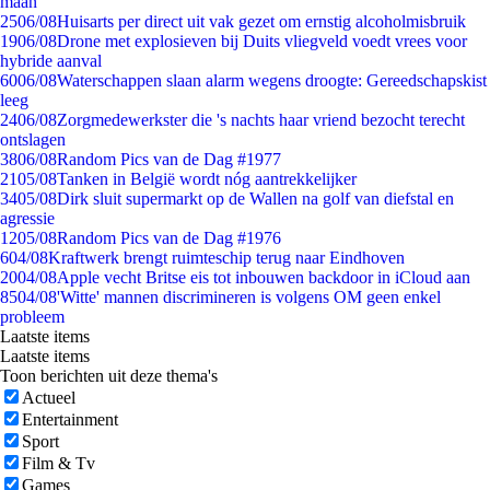
maan
25
06/08
Huisarts per direct uit vak gezet om ernstig alcoholmisbruik
19
06/08
Drone met explosieven bij Duits vliegveld voedt vrees voor
hybride aanval
60
06/08
Waterschappen slaan alarm wegens droogte: Gereedschapskist
leeg
24
06/08
Zorgmedewerkster die 's nachts haar vriend bezocht terecht
ontslagen
38
06/08
Random Pics van de Dag #1977
21
05/08
Tanken in België wordt nóg aantrekkelijker
34
05/08
Dirk sluit supermarkt op de Wallen na golf van diefstal en
agressie
12
05/08
Random Pics van de Dag #1976
6
04/08
Kraftwerk brengt ruimteschip terug naar Eindhoven
20
04/08
Apple vecht Britse eis tot inbouwen backdoor in iCloud aan
85
04/08
'Witte' mannen discrimineren is volgens OM geen enkel
probleem
Laatste items
Laatste items
Toon berichten uit deze thema's
Actueel
Entertainment
Sport
Film & Tv
Games