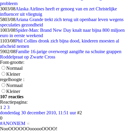
probleem
30
03/08
Alaska Airlines heeft er genoeg van en zet Christelijke
influencer uit vliegtuig
58
03/08
Ariana Grande trekt zich terug uit openbaar leven wegens
speculaties gezondheid
10
03/08
Spider-Man: Brand New Day knalt naar bijna 800 miljoen
euro in eerste weekend
11
03/08
Phil Collins dronk zich bijna dood, kinderen moesten al
afscheid nemen
59
02/08
Familie 16-jarige overweegt aangifte na schuine grappen
Roddelpraat op Zwarte Cross
Font-grootte:
Normaal
Kleiner
regelhoogte :
Normaal
Kleiner
107 reacties
Reactiepagina:
1
2
3
donderdag 30 december 2010, 11:51 uur
#2
0
#ANONIEM
NooOOOOOOoooooOOOO!