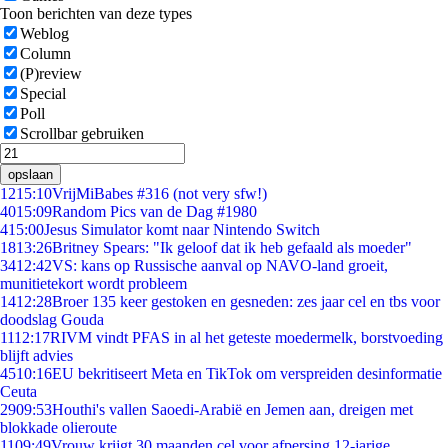
Toon berichten van deze types
Weblog
Column
(P)review
Special
Poll
Scrollbar gebruiken
opslaan
12
15:10
VrijMiBabes #316 (not very sfw!)
40
15:09
Random Pics van de Dag #1980
4
15:00
Jesus Simulator komt naar Nintendo Switch
18
13:26
Britney Spears: "Ik geloof dat ik heb gefaald als moeder"
34
12:42
VS: kans op Russische aanval op NAVO-land groeit,
munitietekort wordt probleem
14
12:28
Broer 135 keer gestoken en gesneden: zes jaar cel en tbs voor
doodslag Gouda
11
12:17
RIVM vindt PFAS in al het geteste moedermelk, borstvoeding
blijft advies
45
10:16
EU bekritiseert Meta en TikTok om verspreiden desinformatie
Ceuta
29
09:53
Houthi's vallen Saoedi-Arabië en Jemen aan, dreigen met
blokkade olieroute
11
09:49
Vrouw krijgt 30 maanden cel voor afpersing 12-jarige