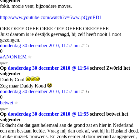
volgende:
fokit. mooie vent, bijzondere moves.
http://www.youtube.com/watch?v=5ww-pQynEDI
OEE OEEE OEEE OEEE OEE OEEEE OEEEEEEE
Juist daarom is ie destijds gevraagd, hij zelf heeft nooit 1 noot
gezongen.
donderdag 30 december 2010, 11:57 uur
#15
0
#ANONIEM
quote:
Op
donderdag 30 december 2010 @ 11:54
schreef Zw0rld het
volgende:
Daddy Cool
Zeg maar Daddy Koud
donderdag 30 december 2010, 11:57 uur
#16
0
betwet
quote:
Op
donderdag 30 december 2010 @ 11:55
schreef betwet het
volgende:
Ik dacht dat dat gast helemaal aan de grond zat en hier in Nederland
een arm bestaan leefde. Vraag mij dan ook af, wat hij in Rusland deed.
Leuke muziek trouwens. En zoals eerder al door iemand aangegeven,