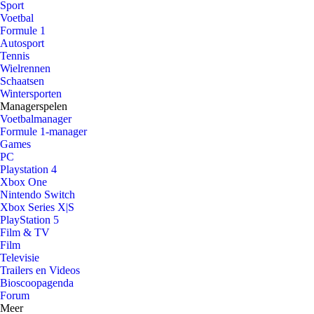
Sport
Voetbal
Formule 1
Autosport
Tennis
Wielrennen
Schaatsen
Wintersporten
Managerspelen
Voetbalmanager
Formule 1-manager
Games
PC
Playstation 4
Xbox One
Nintendo Switch
Xbox Series X|S
PlayStation 5
Film & TV
Film
Televisie
Trailers en Videos
Bioscoopagenda
Forum
Meer