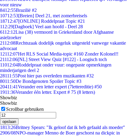
voor nieuw
84
12:55
Brazilië #2
107
12:53
[Breien] Deel 21, met zomerbreisels
187
12:47
[ONLINE] Roddelpraat Topic #21
1
12:29
[Dagboek] Veel aan hoofd - Deel 28
61
12:12
Lisa (38) vermoord in Griekenland door Afghaanse
asielzoeker
21
12:08
Rechtszaak dodelijk ongeluk uitgesteld vanwege vakantie
advocaat
121
12:07
Het RLS Social Media-topic #160 Zonder Kolonel!!
211
12:06
[NL] Street View Quiz [#122] - Loogisch toch
110
12:04
Roddelpraat onder vuur: ongepaste opmerkingen
minderjarigen deel 2
281
11:55
Post hier pas overleden muzikanten #32
80
11:50
De Bondgenoten Spoiler Topic #3
204
11:41
Verander een letter expert (7lettereditie) #50
19
11:36
Verander één letter. Expert # 75 (8 letters)
Showbiz
Showbiz
Scrollbar gebruiken
opslaan
18
13:26
Britney Spears: "Ik geloof dat ik heb gefaald als moeder"
29
06/08
NPO-manager Menno de Boer geschorst na dickpic in