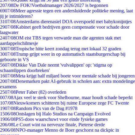
2
07/08
De FOK!Voetbalmanager 2026/2027 is begonnen
69
07/08
Meer agressie tegen een andersluidende politieke mening, laat
jij je intimideren?
31
07/08
Amsterdams dierenasiel DOA overspoeld met babykonijntjes
29
07/08
Kabinet geeft bedrijven geen compensatie voor schade door
laagwater
24
07/08
OM eist TBS tegen verwarde man die agenten stak met
aardappelschilmesje
30
07/08
Tropische hitte keert zondag terug met lokaal 32 graden
30
07/08
Trump grijpt weer in op automatisch staatsburgerschap bij
geboorte in VS
56
07/08
Dikke Van Dale neemt 'vulvalippen' op: 'stigma op
schaamlippen doorbreken'
16
07/08
Meta krijgt half miljard boete voor mentale schade bij jongeren
20
07/08
Denemarken pakt AI-gebruik in scholen aan: extra mondelinge
examens
25
07/08
Peter Faber (82) overleden
0
07/08
Ajax veel te sterk voor Shelbourne, maar houdt schade beperkt
1
07/08
Nieuwkomers schitteren bij ruime Europese zege FC Twente
19
07/08
Random Pics van de Dag #1978
15
06/08
Ontslagen bij Halo Studios na Campaign Evolved
19
06/08
PS5-doos waarschuwt voor einde fysieke games
2
06/08
Le Court wint na nerveuze finale, Pieterse derde
29
06/08
NPO-manager Menno de Boer geschorst na dickpic in