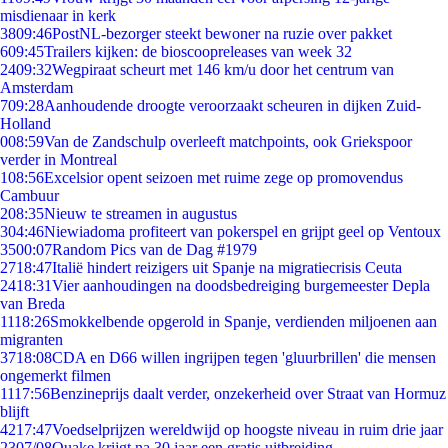
misdienaar in kerk
38
09:46
PostNL-bezorger steekt bewoner na ruzie over pakket
6
09:45
Trailers kijken: de bioscoopreleases van week 32
24
09:32
Wegpiraat scheurt met 146 km/u door het centrum van
Amsterdam
7
09:28
Aanhoudende droogte veroorzaakt scheuren in dijken Zuid-
Holland
0
08:59
Van de Zandschulp overleeft matchpoints, ook Griekspoor
verder in Montreal
1
08:56
Excelsior opent seizoen met ruime zege op promovendus
Cambuur
2
08:35
Nieuw te streamen in augustus
3
04:46
Niewiadoma profiteert van pokerspel en grijpt geel op Ventoux
35
00:07
Random Pics van de Dag #1979
27
18:47
Italië hindert reizigers uit Spanje na migratiecrisis Ceuta
24
18:31
Vier aanhoudingen na doodsbedreiging burgemeester Depla
van Breda
11
18:26
Smokkelbende opgerold in Spanje, verdienden miljoenen aan
migranten
37
18:08
CDA en D66 willen ingrijpen tegen 'gluurbrillen' die mensen
ongemerkt filmen
11
17:56
Benzineprijs daalt verder, onzekerheid over Straat van Hormuz
blijft
42
17:47
Voedselprijzen wereldwijd op hoogste niveau in ruim drie jaar
23
07/08
Quake krijgt na 30 jaar een gratis uitbreiding