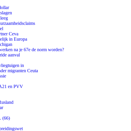
ollar
tslagen
 leeg
duurzaamheidsclaims
el
rtner Ceva
lijk in Europa
ichigan
 werken na je 67e de norm worden?
ride aanval
iegtuigen in
onder migranten Ceuta
ssie
 JA21 en PVV
Rusland
ar
. (66)
preidingswet