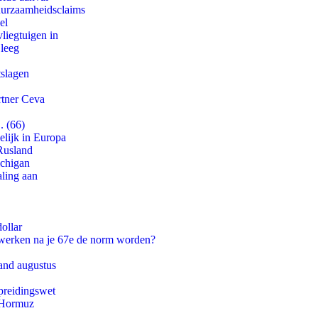
duurzaamheidsclaims
el
iegtuigen in
 leeg
tslagen
rtner Ceva
. (66)
lijk in Europa
Rusland
ichigan
aling aan
ollar
 werken na je 67e de norm worden?
and augustus
preidingswet
n Hormuz