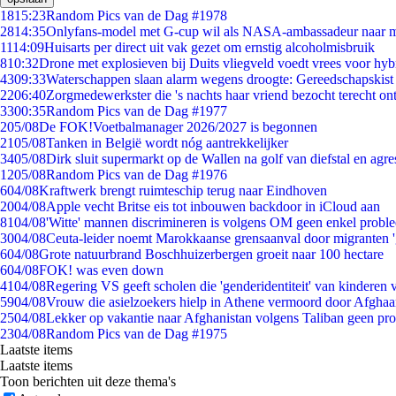
18
15:23
Random Pics van de Dag #1978
28
14:35
Onlyfans-model met G-cup wil als NASA-ambassadeur naar 
11
14:09
Huisarts per direct uit vak gezet om ernstig alcoholmisbruik
8
10:32
Drone met explosieven bij Duits vliegveld voedt vrees voor hyb
43
09:33
Waterschappen slaan alarm wegens droogte: Gereedschapskist
22
06:40
Zorgmedewerkster die 's nachts haar vriend bezocht terecht on
33
00:35
Random Pics van de Dag #1977
2
05/08
De FOK!Voetbalmanager 2026/2027 is begonnen
21
05/08
Tanken in België wordt nóg aantrekkelijker
34
05/08
Dirk sluit supermarkt op de Wallen na golf van diefstal en agre
12
05/08
Random Pics van de Dag #1976
6
04/08
Kraftwerk brengt ruimteschip terug naar Eindhoven
20
04/08
Apple vecht Britse eis tot inbouwen backdoor in iCloud aan
81
04/08
'Witte' mannen discrimineren is volgens OM geen enkel probl
30
04/08
Ceuta-leider noemt Marokkaanse grensaanval door migranten 
6
04/08
Grote natuurbrand Boschhuizerbergen groeit naar 100 hectare
6
04/08
FOK! was even down
41
04/08
Regering VS geeft scholen die 'genderidentiteit' van kinderen
59
04/08
Vrouw die asielzoekers hielp in Athene vermoord door Afghaa
25
04/08
Lekker op vakantie naar Afghanistan volgens Taliban geen pr
23
04/08
Random Pics van de Dag #1975
Laatste items
Laatste items
Toon berichten uit deze thema's