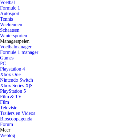
Voetbal
Formule 1
Autosport
Tennis
Wielrennen
Schaatsen
Wintersporten
Managerspelen
Voetbalmanager
Formule 1-manager
Games
PC
Playstation 4
Xbox One
Nintendo Switch
Xbox Series X|S
PlayStation 5
Film & TV
Film
Televisie
Trailers en Videos
Bioscoopagenda
Forum
Meer
Weblog