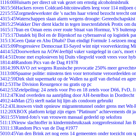
11
16:00
Huisarts per direct uit vak gezet om ernstig alcoholmisbruik
36
15:56
Hackers roven Coldcard-bitcoinwallets leeg voor 114 miljoen d
22
15:55
Zorgmedewerkster die 's nachts haar vriend bezocht terecht on
43
15:45
Waterschappen slaan alarm wegens droogte: Gereedschapskist
28
15:25
Wakker Dier dient klacht in tegen insectenfabriek Protix om 
16
15:17
Iran en Oman eens over route Straat van Hormuz, VS buitensp
17
15:17
Datalek bij Bol en de Bijenkorf na cyberaanval op logistiek pa
3
15:13
Geen Qatar en Abu Dhabi? Dan eindigt Formule 1-seizoen moge
43
15:09
Progressieve Democraat El-Sayed wint nipt voorverkiezing M
44
14:52
Doorwerken na AOW-leeftijd vaker vastgelegd in cao's, moet
8
14:51
Drone met explosieven bij Duits vliegveld voedt vrees voor hyb
18
14:48
Random Pics van de Dag #1978
18
14:39
NAVO zet wegens Russische provocatie 250% meer gevechtsvl
31
13:00
Spaanse politie: minstens tien voor terrorisme veroordeelden 
34
12:59
Dirk sluit supermarkt op de Wallen na golf van diefstal en agre
8
12:53
The Division Resurgence nu gratis op pc
64
12:53
Zetelpeiling: 24 zetels voor Pro en 18 zetels voor D66, FvD,
31
12:47
Kind overleden na aanrijding door AH-bestelbus in Dordrecht
49
12:44
Man (25) sterft nadat hij lijm als condoom gebruikt
5
12:43
Litouwen vindt opnieuw migrantentunnel onder grens met Wit-
1
12:20
XBOX platform krijgt zijn eigen "Platinum" achievements dit ja
36
11:55
Vinted-foto's van vrouwen massaal gedeeld op seksfora
5
11:13
Nieuw slachtoffer in kindermisbruikzaak zorgprofessional Jan B
33
11:13
Random Pics van de Dag #1977
50
10:45
Van den Brink zet nog eens 14 gemeenten onder toezicht om s