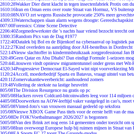
28
10:28
Wakker Dier dient klacht in tegen insectenfabriek Protix om 
16
10:16
Iran en Oman eens over route Straat van Hormuz, VS buitensp
18
10:08
NAVO zet wegens Russische provocatie 250% meer gevechtsvl
43
09:33
Waterschappen slaan alarm wegens droogte: Gereedschapskist
0
07:00
Forensics: Crime Scene Detective
22
06:40
Zorgmedewerkster die 's nachts haar vriend bezocht terecht on
33
00:35
Random Pics van de Dag #1977
17
22:40
Datalek bij Bol en de Bijenkorf na cyberaanval op logistiek pa
31
22:27
Kind overleden na aanrijding door AH-bestelbus in Dordrecht
5
22:14
Nieuw slachtoffer in kindermisbruikzaak zorgprofessional Jan B
3
20:49
Geen Qatar en Abu Dhabi? Dan eindigt Formule 1-seizoen moge
5
20:44
Litouwen vindt opnieuw migrantentunnel onder grens met Wit-
43
20:34
Progressieve Democraat El-Sayed wint nipt voorverkiezing M
11
20:24
Accell, moederbedrijf Sparta en Batavus, vraagt uitstel van bet
4
20:11
Zomervakantieweerbericht: aanhoudend zomers
1
19:48
Vollering de sterkste na lastige heuvelrit
8
05/08
The Division Resurgence nu gratis op pc
36
05/08
Hackers roven Coldcard-bitcoinwallets leeg voor 114 miljoen d
44
05/08
Doorwerken na AOW-leeftijd vaker vastgelegd in cao's, moet
36
05/08
Vinted-foto's van vrouwen massaal gedeeld op seksfora
1
05/08
Nieuwe XBOX Game Pass titels voor de eerste helft van de ma
2
05/08
De FOK!Voetbalmanager 2026/2027 is begonnen
50
05/08
Van den Brink zet nog eens 14 gemeenten onder toezicht om s
18
05/08
Iran overweegt Europese hulp bij ruimen mijnen in Straat va
3
05/08
EA Sports FC 27 toont The Grounds-modus