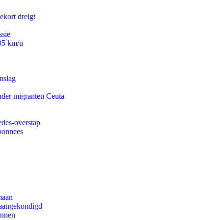
ekort dreigt
ssie
235 km/u
nslag
onder migranten Ceuta
edes-overstap
abonnees
maan
g aangekondigd
innen