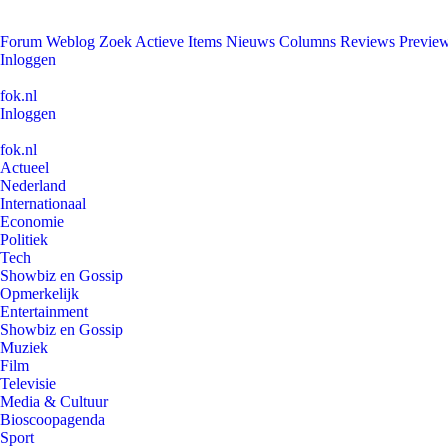
Forum
Weblog
Zoek
Actieve Items
Nieuws
Columns
Reviews
Previe
Inloggen
fok.nl
Inloggen
fok.nl
Actueel
Nederland
Internationaal
Economie
Politiek
Tech
Showbiz en Gossip
Opmerkelijk
Entertainment
Showbiz en Gossip
Muziek
Film
Televisie
Media & Cultuur
Bioscoopagenda
Sport