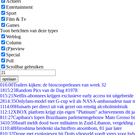
Actueel
Entertainment
Sport
Film & Tv
Games
Toon berichten van deze types
Weblog
Column
(P)review
Special
Poll
Scrollbar gebruiken
opslaan
0
16:00
Trailers kijken: de bioscoopreleases van week 32
18
15:23
Random Pics van de Dag #1978
0
15:21
Netflix-abonnees krijgen exclusieve early access tot uitgebreide
28
14:35
Onlyfans-model met G-cup wil als NASA-ambassadeur naar 
11
14:09
Huisarts per direct uit vak gezet om ernstig alcoholmisbruik
1
12:12
XBOX platform krijgt zijn eigen "Platinum" achievements dit ja
8
11:27
Capibara's lopen Braziliaans parlementsgebouw Mato Grosso b
34
10:59
Israël meldt dood twee militairen in Zuid-Libanon, vergeldin
11
10:48
Hiroshima herdenkt slachtoffers atoombom, 81 jaar later
8
10:32
Drone met explosieven bij Duits vliegveld voedt vrees voor hyb