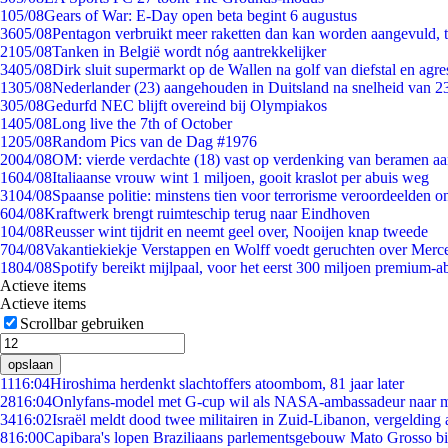
1
05/08
Gears of War: E-Day open beta begint 6 augustus
36
05/08
Pentagon verbruikt meer raketten dan kan worden aangevuld, t
21
05/08
Tanken in België wordt nóg aantrekkelijker
34
05/08
Dirk sluit supermarkt op de Wallen na golf van diefstal en agre
13
05/08
Nederlander (23) aangehouden in Duitsland na snelheid van 
3
05/08
Gedurfd NEC blijft overeind bij Olympiakos
14
05/08
Long live the 7th of October
12
05/08
Random Pics van de Dag #1976
20
04/08
OM: vierde verdachte (18) vast op verdenking van beramen aa
16
04/08
Italiaanse vrouw wint 1 miljoen, gooit kraslot per abuis weg
31
04/08
Spaanse politie: minstens tien voor terrorisme veroordeelden 
6
04/08
Kraftwerk brengt ruimteschip terug naar Eindhoven
1
04/08
Reusser wint tijdrit en neemt geel over, Nooijen knap tweede
7
04/08
Vakantiekiekje Verstappen en Wolff voedt geruchten over Merc
18
04/08
Spotify bereikt mijlpaal, voor het eerst 300 miljoen premium-
Actieve items
Actieve items
Scrollbar gebruiken
opslaan
11
16:04
Hiroshima herdenkt slachtoffers atoombom, 81 jaar later
28
16:04
Onlyfans-model met G-cup wil als NASA-ambassadeur naar 
34
16:02
Israël meldt dood twee militairen in Zuid-Libanon, vergeldin
8
16:00
Capibara's lopen Braziliaans parlementsgebouw Mato Grosso b