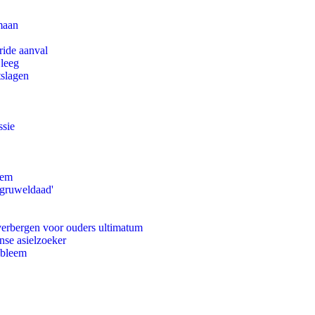
maan
ride aanval
 leeg
tslagen
ssie
eem
'gruweldaad'
 verbergen voor ouders ultimatum
nse asielzoeker
obleem