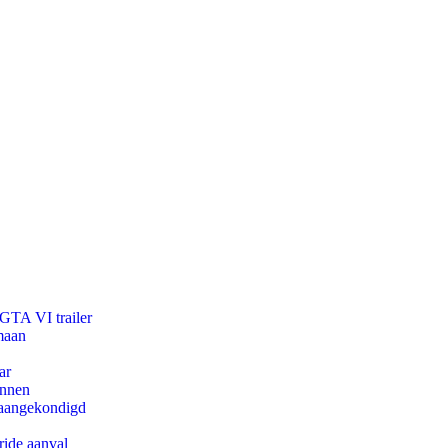
 GTA VI trailer
maan
ar
innen
g aangekondigd
ride aanval