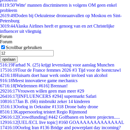
81
19:50
'Witte' mannen discrimineren is volgens OM geen enkel
probleem
26
19:49
Doden bij Oekraïense droneaanvallen op Moskou en Sint-
Petersburg
30
19:44
Alaska Airlines heeft er genoeg van en zet Christelijke
influencer uit vliegtuig
Forum
Forum
Scrollbar gebruiken
opslaan
5
16:19
Farhad N. (25) krijgt levenslang voor aanslag Munchen
175
16:19
Tour de France femmes 2026 #3 Tijd voor de borstcrawl
42
16:18
Huisarts doet haar werk onder invloed van alcohol
9
16:18
Meest innovatieve game mechanics
67
16:18
[Wielrennen #616] Brennan!
292
16:17
Vrouwen willen geen man meer #29
264
16:17
[INFLUENCERS #294] supermarkt Safari
108
16:17
Jan B. (66) misbruikt zeker 14 kinderen
35
16:13
Oorlog in Oekraïne #1318 Drone baby drone
85
16:13
Kappersoorlog teistert Regio Rijnmond
296
16:12
[Crowdfunding] #442 Golfbanen en betere projecten.....
129
16:12
[UEL/ECL live topic] #160 GOAAAAAAAAAAAAAL
174
16:10
Oorlog Iran #136 Bridge and powerplant day incoming?