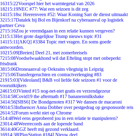
163
15:22
Voorspel hier het warmtegetal van 2026
182
15:19
NEC #77: Wat een seizoen is dit zeg
141
15:18
sc Heerenveen #52: Waar Koning Sarr de dienst uitmaakt
32
15:17
Datalek bij Bol en Bijenkorf na cyberaanval op logistiek
partner Ceva
27
15:16
Zou je vreemdgaan in een relatie kunnen vergeven?
21
15:13
Het grote dagelijkse Trump nieuws topic #31
141
15:11
[AKQ] #3384 Topic met vragen. En soms goede
antwoorden.
102
15:09
[Breien] Deel 21, met zomerbreisels
72
15:08
Voedselwaakhond wil dat Efteling stopt met onbeperkt
frisdrank
38
15:06
Droneaanval op Oekrains vliegtuig in Leipzig
27
15:06
Transfergeruchten en contractverlenging #83
219
15:03
[Videoland] B&B vol liefde 6de seizoen #1 voor de
vooruitkijkers
246
15:03
Vinted #15 nog-net-niet gratis en verzendgezeur
53
14:58
Covid19 the aftermath #17 bananenmilkshake
34
14:56
[SBS6] De Bondgenoten #317 We dansen de macaroni
90
14:53
Influencer Anna Dobber over pestgedrag op gesponsorde reis
26
14:52
Forum werkt niet op Chrome
5
14:48
Wel eens geprobeerd jou in een relatie te manipuleren?
230
14:48
Weerrecords aan de lopende band
36
14:40
GGZ heeft mij gezond verklaard.
169
14:38
[PlayStation #184] Nieuw deel