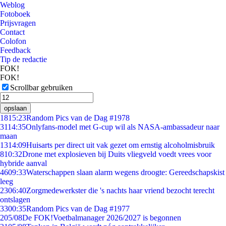
Weblog
Fotoboek
Prijsvragen
Contact
Colofon
Feedback
Tip de redactie
FOK!
FOK!
Scrollbar gebruiken
opslaan
18
15:23
Random Pics van de Dag #1978
31
14:35
Onlyfans-model met G-cup wil als NASA-ambassadeur naar
maan
13
14:09
Huisarts per direct uit vak gezet om ernstig alcoholmisbruik
8
10:32
Drone met explosieven bij Duits vliegveld voedt vrees voor
hybride aanval
46
09:33
Waterschappen slaan alarm wegens droogte: Gereedschapskist
leeg
23
06:40
Zorgmedewerkster die 's nachts haar vriend bezocht terecht
ontslagen
33
00:35
Random Pics van de Dag #1977
2
05/08
De FOK!Voetbalmanager 2026/2027 is begonnen