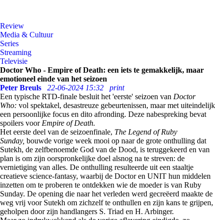
Review
Media & Cultuur
Series
Streaming
Televisie
Doctor Who - Empire of Death: een iets te gemakkelijk, maar
emotioneel einde van het seizoen
Peter Breuls
22-06-2024 15:32
print
Een typische RTD-finale besluit het 'eerste' seizoen van
Doctor
Who:
vol spektakel, desastreuze gebeurtenissen, maar met uiteindelijk
een persoonlijke focus en dito afronding. Deze nabespreking bevat
spoilers voor
Empire of Death.
Het eerste deel van de seizoenfinale,
The Legend of Ruby
Sunday,
bouwde vorige week mooi op naar de grote onthulling dat
Sutekh, de zelfbenoemde God van de Dood, is teruggekeerd en van
plan is om zijn oorspronkelijke doel alsnog na te streven: de
vernietiging van alles. De onthulling resulteerde uit een staaltje
creatieve science-fantasy, waarbij de Doctor en UNIT hun middelen
inzetten om te proberen te ontdekken wie de moeder is van Ruby
Sunday. De opening die naar het verleden werd gecreëerd maakte de
weg vrij voor Sutekh om zichzelf te onthullen en zijn kans te grijpen,
geholpen door zijn handlangers S. Triad en H. Arbinger.