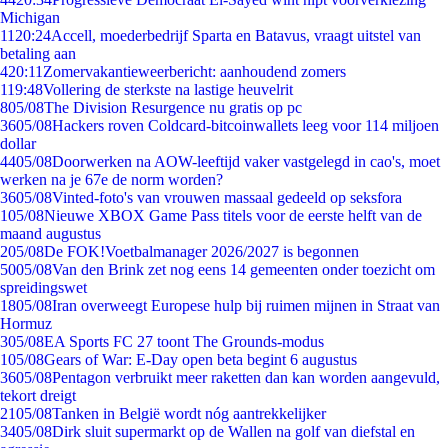
Michigan
11
20:24
Accell, moederbedrijf Sparta en Batavus, vraagt uitstel van
betaling aan
4
20:11
Zomervakantieweerbericht: aanhoudend zomers
1
19:48
Vollering de sterkste na lastige heuvelrit
8
05/08
The Division Resurgence nu gratis op pc
36
05/08
Hackers roven Coldcard-bitcoinwallets leeg voor 114 miljoen
dollar
44
05/08
Doorwerken na AOW-leeftijd vaker vastgelegd in cao's, moet
werken na je 67e de norm worden?
36
05/08
Vinted-foto's van vrouwen massaal gedeeld op seksfora
1
05/08
Nieuwe XBOX Game Pass titels voor de eerste helft van de
maand augustus
2
05/08
De FOK!Voetbalmanager 2026/2027 is begonnen
50
05/08
Van den Brink zet nog eens 14 gemeenten onder toezicht om
spreidingswet
18
05/08
Iran overweegt Europese hulp bij ruimen mijnen in Straat van
Hormuz
3
05/08
EA Sports FC 27 toont The Grounds-modus
1
05/08
Gears of War: E-Day open beta begint 6 augustus
36
05/08
Pentagon verbruikt meer raketten dan kan worden aangevuld,
tekort dreigt
21
05/08
Tanken in België wordt nóg aantrekkelijker
34
05/08
Dirk sluit supermarkt op de Wallen na golf van diefstal en