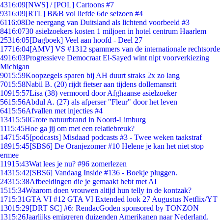
43
16:09
[NWS] / [POL] Cartoons #7
93
16:09
[RTL] B&B vol liefde 6de seizoen #4
61
16:08
De neergang van Duitsland als lichtend voorbeeld #3
84
16:07
30 asielzoekers kosten 1 miljoen in hotel centrum Haarlem
253
16:05
[Dagboek] Veel aan hoofd - Deel 27
177
16:04
[AMV] VS #1312 spammers van de internationale rechtsorde
49
16:03
Progressieve Democraat El-Sayed wint nipt voorverkiezing
Michigan
90
15:59
Koopzegels sparen bij AH duurt straks 2x zo lang
70
15:58
Nabil B. (20) rijdt fietser aan tijdens dollemansrit
109
15:57
Lisa (38) vermoord door Afghaanse asielzoeker
56
15:56
Abdul A. (27) als afperser "Fleur" door het leven
64
15:56
Afvallen met injecties #4
134
15:50
Grote natuurbrand in Noord-Limburg
11
15:45
Hoe ga jij om met een relatiebreuk?
147
15:45
[podcasts] Misdaad podcasts #3 - Twee weken taakstraf
189
15:45
[SBS6] De Oranjezomer #10 Helene je kan het niet stop
ermee
119
15:43
Wat lees je nu? #96 zomerlezen
143
15:42
[SBS6] Vandaag Inside #136 - Boekje pluggen.
243
15:38
Afbeeldingen die je gemaakt hebt met AI
15
15:34
Waarom doen vrouwen altijd hun telly in de kontzak?
17
15:31
GTA VI #12 GTA VI Extended look 27 Augustus Netflix/YT
130
15:29
[DRT SC] #6: RendacGoden sponsored by TONZON
13
15:26
Jaarlijks emigreren duizenden Amerikanen naar Nederland.