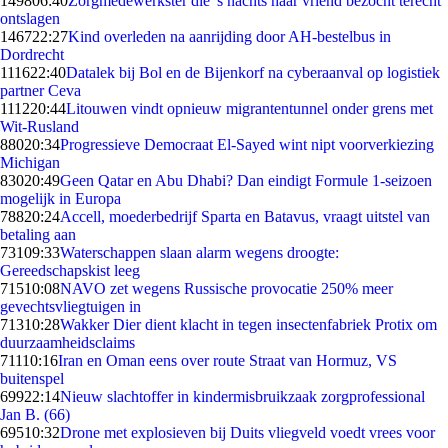
1498
06:40
Zorgmedewerkster die 's nachts haar vriend bezocht terecht
ontslagen
1467
22:27
Kind overleden na aanrijding door AH-bestelbus in
Dordrecht
1116
22:40
Datalek bij Bol en de Bijenkorf na cyberaanval op logistiek
partner Ceva
1112
20:44
Litouwen vindt opnieuw migrantentunnel onder grens met
Wit-Rusland
880
20:34
Progressieve Democraat El-Sayed wint nipt voorverkiezing
Michigan
830
20:49
Geen Qatar en Abu Dhabi? Dan eindigt Formule 1-seizoen
mogelijk in Europa
788
20:24
Accell, moederbedrijf Sparta en Batavus, vraagt uitstel van
betaling aan
731
09:33
Waterschappen slaan alarm wegens droogte:
Gereedschapskist leeg
715
10:08
NAVO zet wegens Russische provocatie 250% meer
gevechtsvliegtuigen in
713
10:28
Wakker Dier dient klacht in tegen insectenfabriek Protix om
duurzaamheidsclaims
711
10:16
Iran en Oman eens over route Straat van Hormuz, VS
buitenspel
699
22:14
Nieuw slachtoffer in kindermisbruikzaak zorgprofessional
Jan B. (66)
695
10:32
Drone met explosieven bij Duits vliegveld voedt vrees voor