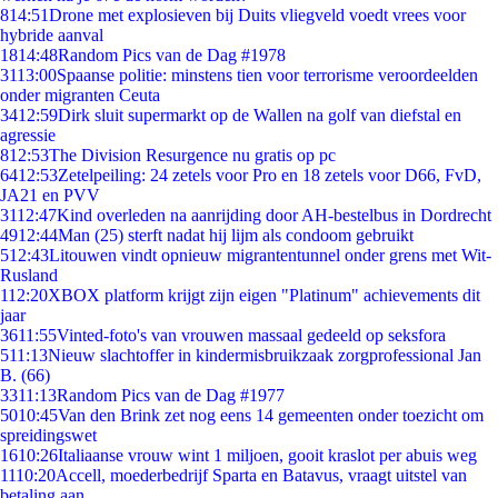
8
14:51
Drone met explosieven bij Duits vliegveld voedt vrees voor
hybride aanval
18
14:48
Random Pics van de Dag #1978
31
13:00
Spaanse politie: minstens tien voor terrorisme veroordeelden
onder migranten Ceuta
34
12:59
Dirk sluit supermarkt op de Wallen na golf van diefstal en
agressie
8
12:53
The Division Resurgence nu gratis op pc
64
12:53
Zetelpeiling: 24 zetels voor Pro en 18 zetels voor D66, FvD,
JA21 en PVV
31
12:47
Kind overleden na aanrijding door AH-bestelbus in Dordrecht
49
12:44
Man (25) sterft nadat hij lijm als condoom gebruikt
5
12:43
Litouwen vindt opnieuw migrantentunnel onder grens met Wit-
Rusland
1
12:20
XBOX platform krijgt zijn eigen "Platinum" achievements dit
jaar
36
11:55
Vinted-foto's van vrouwen massaal gedeeld op seksfora
5
11:13
Nieuw slachtoffer in kindermisbruikzaak zorgprofessional Jan
B. (66)
33
11:13
Random Pics van de Dag #1977
50
10:45
Van den Brink zet nog eens 14 gemeenten onder toezicht om
spreidingswet
16
10:26
Italiaanse vrouw wint 1 miljoen, gooit kraslot per abuis weg
11
10:20
Accell, moederbedrijf Sparta en Batavus, vraagt uitstel van
betaling aan