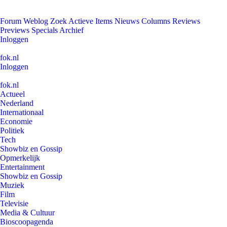
Forum
Weblog
Zoek
Actieve Items
Nieuws
Columns
Reviews
Previews
Specials
Archief
Inloggen
fok.nl
Inloggen
fok.nl
Actueel
Nederland
Internationaal
Economie
Politiek
Tech
Showbiz en Gossip
Opmerkelijk
Entertainment
Showbiz en Gossip
Muziek
Film
Televisie
Media & Cultuur
Bioscoopagenda