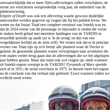
onwaarschijnlijk dat er meer
Tales
-afleveringen zullen verschijnen; de
eerste zes verschenen oorspronkelijk vorig jaar, als onderdeel van de
jubileumviering.
Empire of Death
was ook een aflevering waarin gewoon duidelijke
antwoorden werden gegeven op vragen die bij het publiek leven. We
weten nu dat Susan Triad een compleet verzinsel van Sutekh was en
dat de 2024-versie van dit personage zo bijzonder is omdat die versie
te maken heeft gehad met meerdere landingen van de TARDIS in
eenzelfde periode op aarde (ze is 'in de zestig' en dus van een
vergelijkbare leeftijd als de serie zelf). We weten ook dat er in principe
versies van Triad zijn op zo'n beetje alle plaatsen waar de Doctor is
geland; de genoemde planeten waren verwijzingen naar avonturen die
vele malen verder terug gaan dan de afleveringen die we het afgelopen
jaar hebben gezien. Maar dat roept ook wel vragen op: sinds wanneer
zit Sutekh ergens verstopt in de TARDIS?
Pyramids of Mars
speelde
zich af in 1911; de serial verscheen in 1975. In theorie moet het ergens
na de conclusie van dat verhaal zijn gebeurd. Exact wanneer zullen we
wellicht nooit weten.