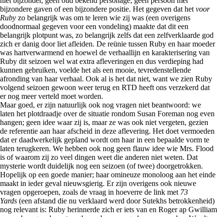
niet bijzonder, geen oud bekend personage, geen persoon met
bijzondere gaven of een bijzondere positie. Het gegeven dat het
voor
Ruby
zo belangrijk was om te leren wie zij was (een overigens
doodnormaal gegeven voor een vondeling) maakte dat dit een
belangrijk plotpunt was, zo belangrijk zelfs dat een zelfverklaarde god
zich er danig door liet afleiden. De reünie tussen Ruby en haar moeder
was hartverwarmend en hoewel de verhaallijn en karakterisering van
Ruby dit seizoen wel wat extra afleveringen en dus verdieping had
kunnen gebruiken, voelde het als een mooie, tevredenstellende
afronding van haar verhaal. Ook al is het dat niet, want we zien Ruby
volgend seizoen gewoon weer terug en RTD heeft ons verzekerd dat
er nog meer verteld moet worden.
Maar goed, er zijn natuurlijk ook nog vragen niet beantwoord: we
laten het plotdraadje over de situatie rondom Susan Foreman nog even
hangen; geen idee waar zij is, maar ze was ook niet vergeten, gezien
de referentie aan haar afscheid in deze aflevering. Het doet vermoeden
dat er daadwerkelijk gepland wordt om haar in een bepaalde vorm te
laten terugkeren. We hebben ook nog geen flauw idee wie Mrs. Flood
is of waarom zij zo veel dingen weet die anderen niet weten. Dat
mysterie wordt duidelijk nog een seizoen (of twee) doorgetrokken.
Hopelijk op een goede manier; haar omineuze monoloog aan het einde
maakt in ieder geval nieuwsgierig. Er zijn overigens ook nieuwe
vragen opgeroepen, zoals de vraag in hoeverre de link met
73
Yards
(een afstand die nu verklaard werd door Sutekhs betrokkenheid)
nog relevant is: Ruby herinnerde zich er iets van en Roger ap Gwilliam