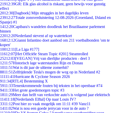
219
12:39
GR: Elk glas alcohol is riskant, geen bewijs voor gunstig
effect
20
12:30
[Dagboek] Mijn struggles in het dagelijks leven
239
12:27
Totale zonsverduistering 12-08-2026 (Groenland, IJsland en
Spanje) #1
14
12:20
Capibara's wandelen doodleuk het Braziliaanse parlement
binnen
220
12:20
Nederland stevent af op watertekort
168
12:12
Gianni Infantino doet aanbod om 211 voetbalbonden 'om te
kopen'
100
12:11
[La Liga #177]
116
12:07
[Het Officiële Steam Topic #201] Steamrolled
252
12:03
[VEGAN] Vrij van dierlijke producten - deel 3
12
11:57
Historisch lage waterstanden Rijn en Donau
10
11:51
Wat is dit jaar de ultieme zomerhit?
88
11:51
Zelfrijdende Tesla's mogen de weg op in Nederland #2
111
11:41
Hurricane & Cyclone Season 2026
9
11:34
[RTL4] Bestemming X
59
11:33
Tenenkrommende fouten bij teksten in het openbaar #74
94
11:33
Het grote goedemorgen topic #3
18
11:29
Meer dan helft van verkochte auto's is volgend jaar elektrisch
114
11:18
[Nederlands Elftal] Op naar Louis IV?
33
11:12
Post hier zo vaak mogelijk om 11:11 #39 Vanz11
14
11:02
Wat is nou een goede jerrycan voor in de auto ?
112
10:59
De VS framen Cuba: "Amerikaanse voorbereiding voor