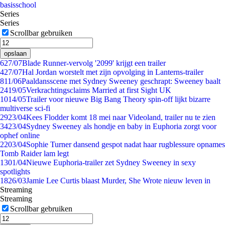
basisschool
Series
Series
Scrollbar gebruiken
opslaan
6
27/07
Blade Runner-vervolg '2099' krijgt een trailer
4
27/07
Hal Jordan worstelt met zijn opvolging in Lanterns-trailer
8
11/06
Paaldansscene met Sydney Sweeney geschrapt: Sweeney baalt
24
19/05
Verkrachtingsclaims Married at first Sight UK
10
14/05
Trailer voor nieuwe Big Bang Theory spin-off lijkt bizarre
multiverse sci-fi
29
23/04
Kees Flodder komt 18 mei naar Videoland, trailer nu te zien
34
23/04
Sydney Sweeney als hondje en baby in Euphoria zorgt voor
ophef online
22
03/04
Sophie Turner dansend gespot nadat haar rugblessure opnames
Tomb Raider lam legt
13
01/04
Nieuwe Euphoria-trailer zet Sydney Sweeney in sexy
spotlights
18
26/03
Jamie Lee Curtis blaast Murder, She Wrote nieuw leven in
Streaming
Streaming
Scrollbar gebruiken