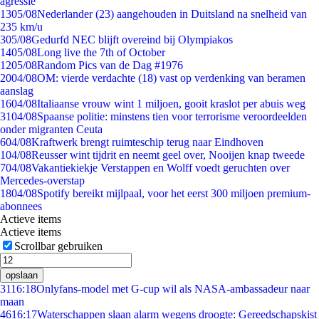
agressie
13
05/08
Nederlander (23) aangehouden in Duitsland na snelheid van
235 km/u
3
05/08
Gedurfd NEC blijft overeind bij Olympiakos
14
05/08
Long live the 7th of October
12
05/08
Random Pics van de Dag #1976
20
04/08
OM: vierde verdachte (18) vast op verdenking van beramen
aanslag
16
04/08
Italiaanse vrouw wint 1 miljoen, gooit kraslot per abuis weg
31
04/08
Spaanse politie: minstens tien voor terrorisme veroordeelden
onder migranten Ceuta
6
04/08
Kraftwerk brengt ruimteschip terug naar Eindhoven
1
04/08
Reusser wint tijdrit en neemt geel over, Nooijen knap tweede
7
04/08
Vakantiekiekje Verstappen en Wolff voedt geruchten over
Mercedes-overstap
18
04/08
Spotify bereikt mijlpaal, voor het eerst 300 miljoen premium-
abonnees
Actieve items
Actieve items
Scrollbar gebruiken
opslaan
31
16:18
Onlyfans-model met G-cup wil als NASA-ambassadeur naar
maan
46
16:17
Waterschappen slaan alarm wegens droogte: Gereedschapskist