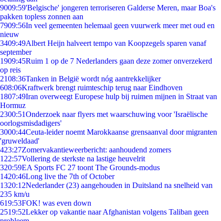
90
09:59
'Belgische' jongeren terroriseren Galderse Meren, maar Boa's
pakken topless zonnen aan
79
09:56
In veel gemeenten helemaal geen vuurwerk meer met oud en
nieuw
34
09:49
Albert Heijn halveert tempo van Koopzegels sparen vanaf
september
19
09:45
Ruim 1 op de 7 Nederlanders gaan deze zomer onverzekerd
op reis
21
08:36
Tanken in België wordt nóg aantrekkelijker
6
08:06
Kraftwerk brengt ruimteschip terug naar Eindhoven
18
07:49
Iran overweegt Europese hulp bij ruimen mijnen in Straat van
Hormuz
23
00:51
Onderzoek naar flyers met waarschuwing voor 'Israëlische
oorlogsmisdadigers'
30
00:44
Ceuta-leider noemt Marokkaanse grensaanval door migranten
'gruweldaad'
4
23:27
Zomervakantieweerbericht: aanhoudend zomers
1
22:57
Vollering de sterkste na lastige heuvelrit
3
20:59
EA Sports FC 27 toont The Grounds-modus
14
20:46
Long live the 7th of October
13
20:12
Nederlander (23) aangehouden in Duitsland na snelheid van
235 km/u
6
19:53
FOK! was even down
25
19:52
Lekker op vakantie naar Afghanistan volgens Taliban geen
probleem