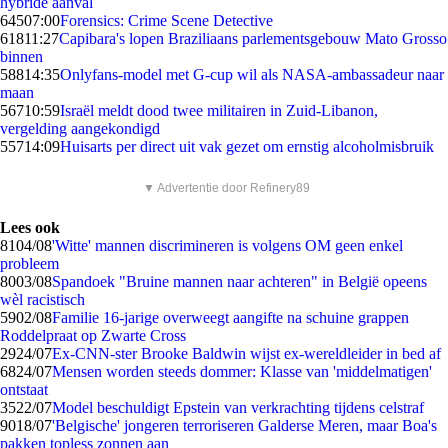
hybride aanval
645
07:00
Forensics: Crime Scene Detective
618
11:27
Capibara's lopen Braziliaans parlementsgebouw Mato Grosso
binnen
588
14:35
Onlyfans-model met G-cup wil als NASA-ambassadeur naar
maan
567
10:59
Israël meldt dood twee militairen in Zuid-Libanon,
vergelding aangekondigd
557
14:09
Huisarts per direct uit vak gezet om ernstig alcoholmisbruik
▼ Advertentie door Refinery89
Lees ook
81
04/08
'Witte' mannen discrimineren is volgens OM geen enkel
probleem
80
03/08
Spandoek "Bruine mannen naar achteren" in België opeens
wèl racistisch
59
02/08
Familie 16-jarige overweegt aangifte na schuine grappen
Roddelpraat op Zwarte Cross
29
24/07
Ex-CNN-ster Brooke Baldwin wijst ex-wereldleider in bed af
68
24/07
Mensen worden steeds dommer: Klasse van 'middelmatigen'
ontstaat
35
22/07
Model beschuldigt Epstein van verkrachting tijdens celstraf
90
18/07
'Belgische' jongeren terroriseren Galderse Meren, maar Boa's
pakken topless zonnen aan