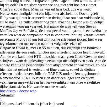
zou ook nog wel een terugkerend personage kunnen worden. Wordt
hij dat ook? En ten slotte weten we nog niet echt hoe het zit met
Cherry's kopje thee. Maar ze was uit haar bed, dus wie weet.
Het seizoen eindigde met een bijzonder afscheid: de Doctor geeft
Ruby wat tijd met haar moeder en dwingt haar om daar voldoende bij
stil te staan. Ze zullen elkaar nog zien, maar de Doctor was duidelijk:
we zeggen voor nu vaarwel. Het maakt de weg vrij voor Steven
Moffats
Joy to the World,
de kerstspecial van dit jaar, om een verhaal te
vertellen waar de companion niet in voorkomt. Zou hij Varada Sethu's
personage Mundy Flynn (uit zijn vorige aflevering
Boom)
hier weer
tegenkomen en meenemen naar het volgende seizoen?
Empire of Death
is, met z'n 55 minuten, dus eigenlijk een bomvolle
aflevering die een aantal functies met wisselend succes heeft ingevuld.
Aan de ene kant moet RTD misschien maar geen Grote Gevaren meer
schrijven, want de oplossingen ervan zijn niet altijd even sterk. Aan de
andere kant is de persoonlijke noot altijd oprecht en waardevol, zo ook
hier. En het geheel is verteld met fijne visuals; zowel de digitale
effecten als de uit verschillende TARDIS-onderdelen opgebouwde
Remembered TARDIS laten zien dat er een leger aan creatieve
vakmensen meewerkt aan het verwezenlijken van onze wekelijkse
tijdreisfantasieën. Het was de moeite waard.
bbc
disney+
doctor who
Submitter:
1
Help ons; deel dit item als je het leuk vond