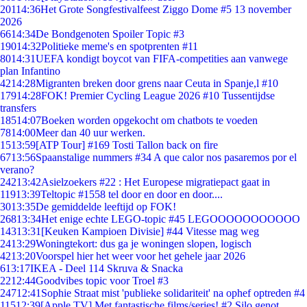
201
14:36
Het Grote Songfestivalfeest Ziggo Dome #5 13 november
2026
66
14:34
De Bondgenoten Spoiler Topic #3
190
14:32
Politieke meme's en spotprenten #11
80
14:31
UEFA kondigt boycot van FIFA-competities aan vanwege
plan Infantino
42
14:28
Migranten breken door grens naar Ceuta in Spanje,l #10
179
14:28
FOK! Premier Cycling League 2026 #10 Tussentijdse
transfers
185
14:07
Boeken worden opgekocht om chatbots te voeden
78
14:00
Meer dan 40 uur werken.
15
13:59
[ATP Tour] #169 Tosti Tallon back on fire
67
13:56
Spaanstalige nummers #34 A que calor nos pasaremos por el
verano?
242
13:42
Asielzoekers #22 : Het Europese migratiepact gaat in
119
13:39
Teltopic #1558 tel door en door en door....
30
13:35
De gemiddelde leeftijd op FOK!
268
13:34
Het enige echte LEGO-topic #45 LEGOOOOOOOOOOO
143
13:31
[Keuken Kampioen Divisie] #44 Vitesse mag weg
24
13:29
Woningtekort: dus ga je woningen slopen, logisch
42
13:20
Voorspel hier het weer voor het gehele jaar 2026
6
13:17
IKEA - Deel 114 Skruva & Snacka
22
12:44
Goodvibes topic voor Troel #3
247
12:41
Sophie Straat mist 'publieke solidariteit' na ophef optreden #4
115
12:39
[Apple TV] Met fantastische films/series! #2 Silo genot