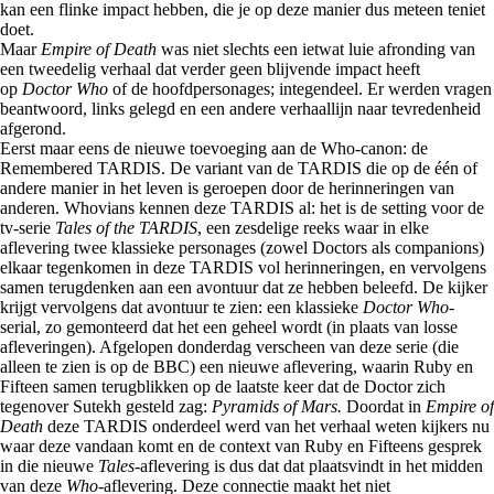
kan een flinke impact hebben, die je op deze manier dus meteen teniet
doet.
Maar
Empire of Death
was niet slechts een ietwat luie afronding van
een tweedelig verhaal dat verder geen blijvende impact heeft
op
Doctor Who
of de hoofdpersonages; integendeel. Er werden vragen
beantwoord, links gelegd en een andere verhaallijn naar tevredenheid
afgerond.
Eerst maar eens de nieuwe toevoeging aan de Who-canon: de
Remembered TARDIS. De variant van de TARDIS die op de één of
andere manier in het leven is geroepen door de herinneringen van
anderen. Whovians kennen deze TARDIS al: het is de setting voor de
tv-serie
Tales of the TARDIS
, een zesdelige reeks waar in elke
aflevering twee klassieke personages (zowel Doctors als companions)
elkaar tegenkomen in deze TARDIS vol herinneringen, en vervolgens
samen terugdenken aan een avontuur dat ze hebben beleefd. De kijker
krijgt vervolgens dat avontuur te zien: een klassieke
Doctor Who
-
serial, zo gemonteerd dat het een geheel wordt (in plaats van losse
afleveringen). Afgelopen donderdag verscheen van deze serie (die
alleen te zien is op de BBC) een nieuwe aflevering, waarin Ruby en
Fifteen samen terugblikken op de laatste keer dat de Doctor zich
tegenover Sutekh gesteld zag:
Pyramids of Mars.
Doordat in
Empire of
Death
deze TARDIS onderdeel werd van het verhaal weten kijkers nu
waar deze vandaan komt en de context van Ruby en Fifteens gesprek
in die nieuwe
Tales
-aflevering is dus dat dat plaatsvindt in het midden
van deze
Who
-aflevering. Deze connectie maakt het niet