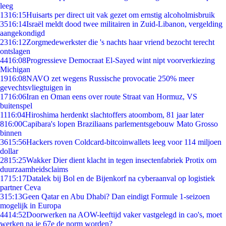
leeg
13
16:15
Huisarts per direct uit vak gezet om ernstig alcoholmisbruik
35
16:14
Israël meldt dood twee militairen in Zuid-Libanon, vergelding
aangekondigd
23
16:12
Zorgmedewerkster die 's nachts haar vriend bezocht terecht
ontslagen
44
16:08
Progressieve Democraat El-Sayed wint nipt voorverkiezing
Michigan
19
16:08
NAVO zet wegens Russische provocatie 250% meer
gevechtsvliegtuigen in
17
16:06
Iran en Oman eens over route Straat van Hormuz, VS
buitenspel
11
16:04
Hiroshima herdenkt slachtoffers atoombom, 81 jaar later
8
16:00
Capibara's lopen Braziliaans parlementsgebouw Mato Grosso
binnen
36
15:56
Hackers roven Coldcard-bitcoinwallets leeg voor 114 miljoen
dollar
28
15:25
Wakker Dier dient klacht in tegen insectenfabriek Protix om
duurzaamheidsclaims
17
15:17
Datalek bij Bol en de Bijenkorf na cyberaanval op logistiek
partner Ceva
3
15:13
Geen Qatar en Abu Dhabi? Dan eindigt Formule 1-seizoen
mogelijk in Europa
44
14:52
Doorwerken na AOW-leeftijd vaker vastgelegd in cao's, moet
werken na je 67e de norm worden?