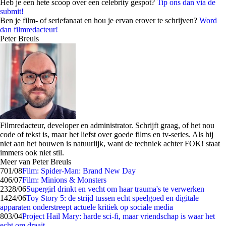
Heb je een hete scoop over een celebrity gespot?
Tip ons dan via de
submit!
Ben je film- of seriefanaat en hou je ervan erover te schrijven?
Word
dan filmredacteur!
Peter Breuls
Filmredacteur, developer en administrator. Schrijft graag, of het nou
code of tekst is, maar het liefst over goede films en tv-series. Als hij
niet aan het bouwen is natuurlijk, want de techniek achter FOK! staat
immers ook niet stil.
Meer van Peter Breuls
7
01/08
Film: Spider-Man: Brand New Day
4
06/07
Film: Minions & Monsters
23
28/06
Supergirl drinkt en vecht om haar trauma's te verwerken
14
24/06
Toy Story 5: de strijd tussen echt speelgoed en digitale
apparaten onderstreept actuele kritiek op sociale media
8
03/04
Project Hail Mary: harde sci-fi, maar vriendschap is waar het
echt om draait