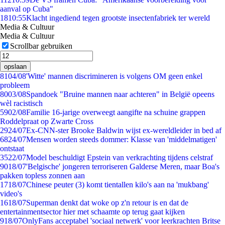
aanval op Cuba"
18
10:55
Klacht ingediend tegen grootste insectenfabriek ter wereld
Media & Cultuur
Media & Cultuur
Scrollbar gebruiken
opslaan
81
04/08
'Witte' mannen discrimineren is volgens OM geen enkel
probleem
80
03/08
Spandoek "Bruine mannen naar achteren" in België opeens
wèl racistisch
59
02/08
Familie 16-jarige overweegt aangifte na schuine grappen
Roddelpraat op Zwarte Cross
29
24/07
Ex-CNN-ster Brooke Baldwin wijst ex-wereldleider in bed af
68
24/07
Mensen worden steeds dommer: Klasse van 'middelmatigen'
ontstaat
35
22/07
Model beschuldigt Epstein van verkrachting tijdens celstraf
90
18/07
'Belgische' jongeren terroriseren Galderse Meren, maar Boa's
pakken topless zonnen aan
17
18/07
Chinese peuter (3) komt tientallen kilo's aan na 'mukbang'
video's
16
18/07
Superman denkt dat woke op z'n retour is en dat de
entertainmentsector hier met schaamte op terug gaat kijken
9
18/07
OnlyFans acceptabel 'sociaal netwerk' voor leerkrachten Britse