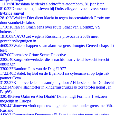
11
10:48
Hiroshima herdenkt slachtoffers atoombom, 81 jaar later
8
10:32
Drone met explosieven bij Duits vliegveld voedt vrees voor
hybride aanval
28
10:28
Wakker Dier dient klacht in tegen insectenfabriek Protix om
duurzaamheidsclaims
17
10:16
Iran en Oman eens over route Straat van Hormuz, VS
buitenspel
19
10:08
NAVO zet wegens Russische provocatie 250% meer
gevechtsvliegtuigen in
46
09:33
Waterschappen slaan alarm wegens droogte: Gereedschapskist
leeg
0
07:00
Forensics: Crime Scene Detective
23
06:40
Zorgmedewerkster die 's nachts haar vriend bezocht terecht
ontslagen
33
00:35
Random Pics van de Dag #1977
17
22:40
Datalek bij Bol en de Bijenkorf na cyberaanval op logistiek
partner Ceva
31
22:27
Kind overleden na aanrijding door AH-bestelbus in Dordrecht
5
22:14
Nieuw slachtoffer in kindermisbruikzaak zorgprofessional Jan
B. (66)
3
20:49
Geen Qatar en Abu Dhabi? Dan eindigt Formule 1-seizoen
mogelijk in Europa
5
20:44
Litouwen vindt opnieuw migrantentunnel onder grens met Wit-
Rusland
44
20:34
Progressieve Democraat El-Sayed wint nipt voorverkiezing