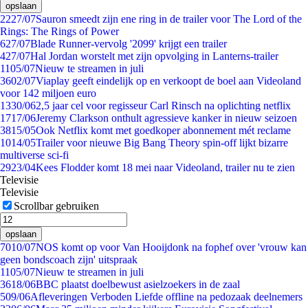
opslaan
22
27/07
Sauron smeedt zijn ene ring in de trailer voor The Lord of the
Rings: The Rings of Power
6
27/07
Blade Runner-vervolg '2099' krijgt een trailer
4
27/07
Hal Jordan worstelt met zijn opvolging in Lanterns-trailer
11
05/07
Nieuw te streamen in juli
36
02/07
Viaplay geeft eindelijk op en verkoopt de boel aan Videoland
voor 142 miljoen euro
13
30/06
2,5 jaar cel voor regisseur Carl Rinsch na oplichting netflix
17
17/06
Jeremy Clarkson onthult agressieve kanker in nieuw seizoen
38
15/05
Ook Netflix komt met goedkoper abonnement mét reclame
10
14/05
Trailer voor nieuwe Big Bang Theory spin-off lijkt bizarre
multiverse sci-fi
29
23/04
Kees Flodder komt 18 mei naar Videoland, trailer nu te zien
Televisie
Televisie
Scrollbar gebruiken
opslaan
70
10/07
NOS komt op voor Van Hooijdonk na fophef over 'vrouw kan
geen bondscoach zijn' uitspraak
11
05/07
Nieuw te streamen in juli
36
18/06
BBC plaatst doelbewust asielzoekers in de zaal
5
09/06
Afleveringen Verboden Liefde offline na pedozaak deelnemers