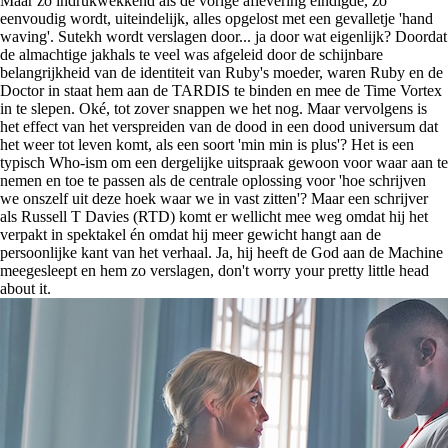
Maar zo indrukwekkend als de vorige aflevering eindigde, zo
eenvoudig wordt, uiteindelijk, alles opgelost met een gevalletje 'hand
waving'. Sutekh wordt verslagen door... ja door wat eigenlijk? Doordat
de almachtige jakhals te veel was afgeleid door de schijnbare
belangrijkheid van de identiteit van Ruby's moeder, waren Ruby en de
Doctor in staat hem aan de TARDIS te binden en mee de Time Vortex
in te slepen. Oké, tot zover snappen we het nog. Maar vervolgens is
het effect van het verspreiden van de dood in een dood universum dat
het weer tot leven komt, als een soort 'min min is plus'? Het is een
typisch Who-ism om een dergelijke uitspraak gewoon voor waar aan te
nemen en toe te passen als de centrale oplossing voor 'hoe schrijven
we onszelf uit deze hoek waar we in vast zitten'? Maar een schrijver
als Russell T Davies (RTD) komt er wellicht mee weg omdat hij het
verpakt in spektakel én omdat hij meer gewicht hangt aan de
persoonlijke kant van het verhaal. Ja, hij heeft de God aan de Machine
meegesleept en hem zo verslagen, don't worry your pretty little head
about it.