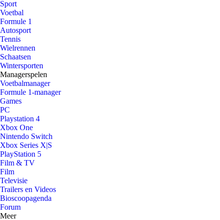
Sport
Voetbal
Formule 1
Autosport
Tennis
Wielrennen
Schaatsen
Wintersporten
Managerspelen
Voetbalmanager
Formule 1-manager
Games
PC
Playstation 4
Xbox One
Nintendo Switch
Xbox Series X|S
PlayStation 5
Film & TV
Film
Televisie
Trailers en Videos
Bioscoopagenda
Forum
Meer