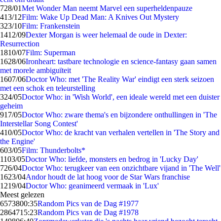
7
28/01
Met Wonder Man neemt Marvel een superheldenpauze
4
13/12
Film: Wake Up Dead Man: A Knives Out Mystery
3
23/10
Film: Frankenstein
14
12/09
Dexter Morgan is weer helemaal de oude in Dexter:
Resurrection
18
10/07
Film: Superman
16
28/06
Ironheart: tastbare technologie en science-fantasy gaan samen
met morele ambiguïteit
16
07/06
Doctor Who: met 'The Reality War' eindigt een sterk seizoen
met een schok en teleurstelling
3
24/05
Doctor Who: in 'Wish World', een ideale wereld met een duister
geheim
9
17/05
Doctor Who: zware thema's en bijzondere onthullingen in 'The
Interstellar Song Contest'
4
10/05
Doctor Who: de kracht van verhalen vertellen in 'The Story and
the Engine'
6
03/05
Film: Thunderbolts*
11
03/05
Doctor Who: liefde, monsters en bedrog in 'Lucky Day'
7
26/04
Doctor Who: terugkeer van een onzichtbare vijand in 'The Well'
16
23/04
Andor houdt de lat hoog voor de Star Wars franchise
12
19/04
Doctor Who: geanimeerd vermaak in 'Lux'
Meest gelezen
65738
00:35
Random Pics van de Dag #1977
28647
15:23
Random Pics van de Dag #1978