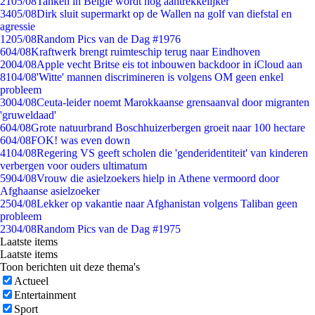
21
05/08
Tanken in België wordt nóg aantrekkelijker
34
05/08
Dirk sluit supermarkt op de Wallen na golf van diefstal en
agressie
12
05/08
Random Pics van de Dag #1976
6
04/08
Kraftwerk brengt ruimteschip terug naar Eindhoven
20
04/08
Apple vecht Britse eis tot inbouwen backdoor in iCloud aan
81
04/08
'Witte' mannen discrimineren is volgens OM geen enkel
probleem
30
04/08
Ceuta-leider noemt Marokkaanse grensaanval door migranten
'gruweldaad'
6
04/08
Grote natuurbrand Boschhuizerbergen groeit naar 100 hectare
6
04/08
FOK! was even down
41
04/08
Regering VS geeft scholen die 'genderidentiteit' van kinderen
verbergen voor ouders ultimatum
59
04/08
Vrouw die asielzoekers hielp in Athene vermoord door
Afghaanse asielzoeker
25
04/08
Lekker op vakantie naar Afghanistan volgens Taliban geen
probleem
23
04/08
Random Pics van de Dag #1975
Laatste items
Laatste items
Toon berichten uit deze thema's
Actueel
Entertainment
Sport