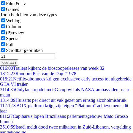
Film & Tv
Games
Toon berichten van deze types
Weblog
Column
(P)review
Special
Poll
Scrollbar gebruiken
opslaan
0
16:00
Trailers kijken: de bioscoopreleases van week 32
18
15:23
Random Pics van de Dag #1978
0
15:21
Netflix-abonnees krijgen exclusieve early access tot uitgebreide
GTA VI trailer
31
14:35
Onlyfans-model met G-cup wil als NASA-ambassadeur naar
maan
13
14:09
Huisarts per direct uit vak gezet om ernstig alcoholmisbruik
1
12:12
XBOX platform krijgt zijn eigen "Platinum" achievements dit
jaar
8
11:27
Capibara's lopen Braziliaans parlementsgebouw Mato Grosso
binnen
35
10:59
Israël meldt dood twee militairen in Zuid-Libanon, vergelding
aangekondigd