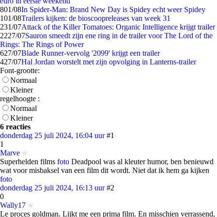
euro in eerste weekend
8
01/08
In Spider-Man: Brand New Day is Spidey echt weer Spidey
1
01/08
Trailers kijken: de bioscoopreleases van week 31
2
31/07
Attack of the Killer Tomatoes: Organic Intelligence krijgt trailer
22
27/07
Sauron smeedt zijn ene ring in de trailer voor The Lord of the
Rings: The Rings of Power
6
27/07
Blade Runner-vervolg '2099' krijgt een trailer
4
27/07
Hal Jordan worstelt met zijn opvolging in Lanterns-trailer
Font-grootte:
Normaal
Kleiner
regelhoogte :
Normaal
Kleiner
6 reacties
donderdag 25 juli 2024, 16:04 uur
#1
1
Marve
Superhelden films
foto
Deadpool was al kleuter humor, ben benieuwd
wat voor misbaksel van een film dit wordt. Niet dat ik hem ga kijken
foto
donderdag 25 juli 2024, 16:13 uur
#2
0
Wally17
Le proces goldman. Lijkt me een prima film. En misschien verrassend,