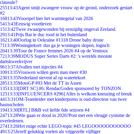
clausule?
255
13:43
Agent smijt zwangere vrouw op de grond, onderzoek gestart
#2
168
13:43
Voorspel hier het warmtegetal van 2026
54
13:43
Eeuwig voortleven
15
13:42
Twee zwaargewonden bij eenzijdig ongeval Zeeland.
29
13:41
Prijs Bar le duc rood in het buitenland
162
13:40
Oorlog in Oekraïne #1318 Drone baby drone
71
13:39
Woningtekort: dus ga je woningen slopen, logisch
204
13:39
Tour de France femmes 2026 #4 op de Ventoux
72
13:39
MODUS Super Series Darts #2: 's werelds mooiste
dartskweekvijver
96
13:37
Afvallen met injecties #4
109
13:35
Vrouwen willen geen man meer #30
230
13:35
Nederland stevent af op watertekort
285
13:35
MotoGP #93 Met de TT in Assen
135
13:33
[DRT SC] #6: RendacGoden sponsored by TONZON
125
13:33
[INFLUENCERS #296] Alles is welkom kneuzing of breuk
44
13:31
OM-Teamleider met kinderporno is oud-directeur van twee
basisscholen
194
13:30
[RTL] B&B vol liefde 6de seizoen #4
247
13:28
Wie gaan er dood in 2026?Post met een vleugje cynisme de
overledenen.
274
13:26
Het enige echte LEGO-topic #45 LEGOOOOOOOOOOO
49
13:25
Jezelf gelukkig voelen als vrijgezelle vijftiger