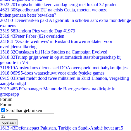
30
22:20
Tropische hitte keert zondag terug met lokaal 32 graden
46
21:30
Spoedberaad EU na crisis Ceuta, moeten we onze
buitengrenzen beter bewaken?
20
21:01
Denemarken pakt AI-gebruik in scholen aan: extra mondelinge
examens
35
19:58
Random Pics van de Dag #1979
25
19:43
Peter Faber (82) overleden
24
18:41
'Zwarte weduwes' in Rusland trouwen soldaten voor
overlijdensuitkering
15
18:32
Ontslagen bij Halo Studios na Campaign Evolved
30
18:32
Trump grijpt weer in op automatisch staatsburgerschap bij
geboorte in VS
31
18:19
Amsterdams dierenasiel DOA overspoeld met babykonijntjes
19
18:06
PS5-doos waarschuwt voor einde fysieke games
69
15:03
Israël meldt dood twee militairen in Zuid-Libanon, vergelding
aangekondigd
29
13:48
NPO-manager Menno de Boer geschorst na dickpic in
groepsapp
Forum
Forum
Scrollbar gebruiken
opslaan
16
13:43
Defensiepact Pakistan, Turkije en Saudi-Arabië bevat art.5