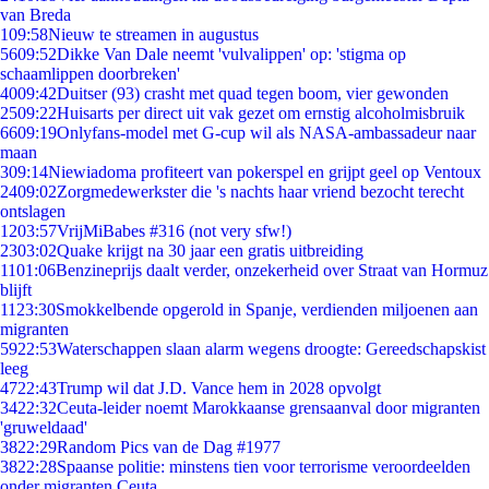
van Breda
1
09:58
Nieuw te streamen in augustus
56
09:52
Dikke Van Dale neemt 'vulvalippen' op: 'stigma op
schaamlippen doorbreken'
40
09:42
Duitser (93) crasht met quad tegen boom, vier gewonden
25
09:22
Huisarts per direct uit vak gezet om ernstig alcoholmisbruik
66
09:19
Onlyfans-model met G-cup wil als NASA-ambassadeur naar
maan
3
09:14
Niewiadoma profiteert van pokerspel en grijpt geel op Ventoux
24
09:02
Zorgmedewerkster die 's nachts haar vriend bezocht terecht
ontslagen
12
03:57
VrijMiBabes #316 (not very sfw!)
23
03:02
Quake krijgt na 30 jaar een gratis uitbreiding
11
01:06
Benzineprijs daalt verder, onzekerheid over Straat van Hormuz
blijft
11
23:30
Smokkelbende opgerold in Spanje, verdienden miljoenen aan
migranten
59
22:53
Waterschappen slaan alarm wegens droogte: Gereedschapskist
leeg
47
22:43
Trump wil dat J.D. Vance hem in 2028 opvolgt
34
22:32
Ceuta-leider noemt Marokkaanse grensaanval door migranten
'gruweldaad'
38
22:29
Random Pics van de Dag #1977
38
22:28
Spaanse politie: minstens tien voor terrorisme veroordeelden
onder migranten Ceuta