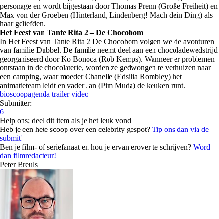
personage en wordt bijgestaan door Thomas Prenn (Große Freiheit) en
Max von der Groeben (Hinterland, Lindenberg! Mach dein Ding) als
haar geliefden.
Het Feest van Tante Rita 2 – De Chocobom
In Het Feest van Tante Rita 2 De Chocobom volgen we de avonturen
van familie Dubbel. De familie neemt deel aan een chocoladewedstrijd
georganiseerd door Ko Bonoca (Rob Kemps). Wanneer er problemen
ontstaan in de chocolaterie, worden ze gedwongen te verhuizen naar
een camping, waar moeder Chanelle (Edsilia Rombley) het
animatieteam leidt en vader Jan (Pim Muda) de keuken runt.
bioscoopagenda
trailer
video
Submitter:
6
Help ons; deel dit item als je het leuk vond
Heb je een hete scoop over een celebrity gespot?
Tip ons dan via de
submit!
Ben je film- of seriefanaat en hou je ervan erover te schrijven?
Word
dan filmredacteur!
Peter Breuls