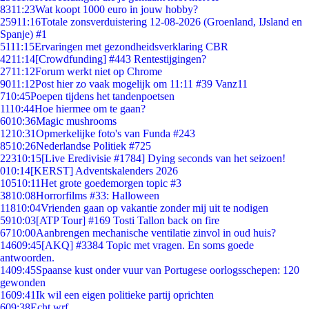
83
11:23
Wat koopt 1000 euro in jouw hobby?
259
11:16
Totale zonsverduistering 12-08-2026 (Groenland, IJsland en
Spanje) #1
51
11:15
Ervaringen met gezondheidsverklaring CBR
42
11:14
[Crowdfunding] #443 Rentestijgingen?
27
11:12
Forum werkt niet op Chrome
90
11:12
Post hier zo vaak mogelijk om 11:11 #39 Vanz11
7
10:45
Poepen tijdens het tandenpoetsen
11
10:44
Hoe hiermee om te gaan?
60
10:36
Magic mushrooms
12
10:31
Opmerkelijke foto's van Funda #243
85
10:26
Nederlandse Politiek #725
223
10:15
[Live Eredivisie #1784] Dying seconds van het seizoen!
0
10:14
[KERST] Adventskalenders 2026
105
10:11
Het grote goedemorgen topic #3
38
10:08
Horrorfilms #33: Halloween
118
10:04
Vrienden gaan op vakantie zonder mij uit te nodigen
59
10:03
[ATP Tour] #169 Tosti Tallon back on fire
67
10:00
Aanbrengen mechanische ventilatie zinvol in oud huis?
146
09:45
[AKQ] #3384 Topic met vragen. En soms goede
antwoorden.
14
09:45
Spaanse kust onder vuur van Portugese oorlogsschepen: 120
gewonden
16
09:41
Ik wil een eigen politieke partij oprichten
6
09:38
Echt wrf