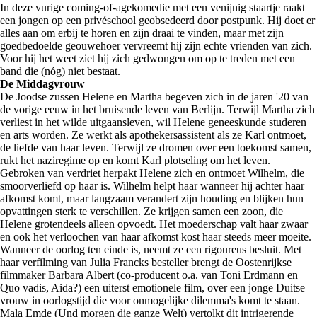
In deze vurige coming-of-agekomedie met een venijnig staartje raakt
een jongen op een privéschool geobsedeerd door postpunk. Hij doet er
alles aan om erbij te horen en zijn draai te vinden, maar met zijn
goedbedoelde geouwehoer vervreemt hij zijn echte vrienden van zich.
Voor hij het weet ziet hij zich gedwongen om op te treden met een
band die (nóg) niet bestaat.
De Middagvrouw
De Joodse zussen Helene en Martha begeven zich in de jaren '20 van
de vorige eeuw in het bruisende leven van Berlijn. Terwijl Martha zich
verliest in het wilde uitgaansleven, wil Helene geneeskunde studeren
en arts worden. Ze werkt als apothekersassistent als ze Karl ontmoet,
de liefde van haar leven. Terwijl ze dromen over een toekomst samen,
rukt het naziregime op en komt Karl plotseling om het leven.
Gebroken van verdriet herpakt Helene zich en ontmoet Wilhelm, die
smoorverliefd op haar is. Wilhelm helpt haar wanneer hij achter haar
afkomst komt, maar langzaam verandert zijn houding en blijken hun
opvattingen sterk te verschillen. Ze krijgen samen een zoon, die
Helene grotendeels alleen opvoedt. Het moederschap valt haar zwaar
en ook het verloochen van haar afkomst kost haar steeds meer moeite.
Wanneer de oorlog ten einde is, neemt ze een rigoureus besluit. Met
haar verfilming van Julia Francks besteller brengt de Oostenrijkse
filmmaker Barbara Albert (co-producent o.a. van Toni Erdmann en
Quo vadis, Aida?) een uiterst emotionele film, over een jonge Duitse
vrouw in oorlogstijd die voor onmogelijke dilemma's komt te staan.
Mala Emde (Und morgen die ganze Welt) vertolkt dit intrigerende