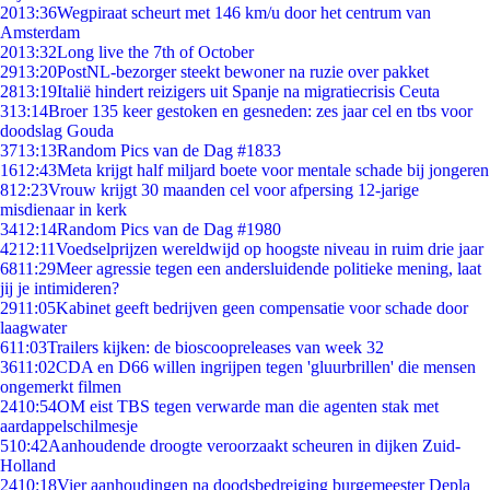
20
13:36
Wegpiraat scheurt met 146 km/u door het centrum van
Amsterdam
20
13:32
Long live the 7th of October
29
13:20
PostNL-bezorger steekt bewoner na ruzie over pakket
28
13:19
Italië hindert reizigers uit Spanje na migratiecrisis Ceuta
3
13:14
Broer 135 keer gestoken en gesneden: zes jaar cel en tbs voor
doodslag Gouda
37
13:13
Random Pics van de Dag #1833
16
12:43
Meta krijgt half miljard boete voor mentale schade bij jongeren
8
12:23
Vrouw krijgt 30 maanden cel voor afpersing 12-jarige
misdienaar in kerk
34
12:14
Random Pics van de Dag #1980
42
12:11
Voedselprijzen wereldwijd op hoogste niveau in ruim drie jaar
68
11:29
Meer agressie tegen een andersluidende politieke mening, laat
jij je intimideren?
29
11:05
Kabinet geeft bedrijven geen compensatie voor schade door
laagwater
6
11:03
Trailers kijken: de bioscoopreleases van week 32
36
11:02
CDA en D66 willen ingrijpen tegen 'gluurbrillen' die mensen
ongemerkt filmen
24
10:54
OM eist TBS tegen verwarde man die agenten stak met
aardappelschilmesje
5
10:42
Aanhoudende droogte veroorzaakt scheuren in dijken Zuid-
Holland
24
10:18
Vier aanhoudingen na doodsbedreiging burgemeester Depla