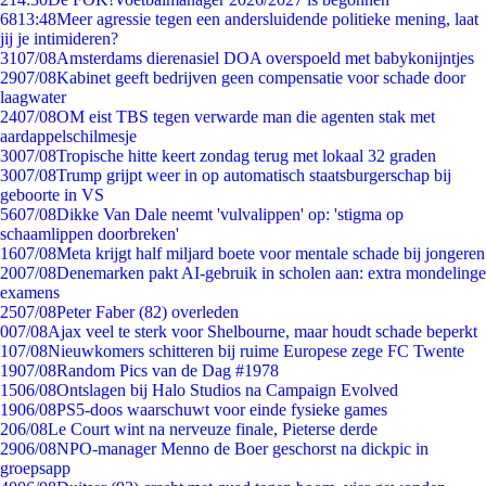
68
13:48
Meer agressie tegen een andersluidende politieke mening, laat
jij je intimideren?
31
07/08
Amsterdams dierenasiel DOA overspoeld met babykonijntjes
29
07/08
Kabinet geeft bedrijven geen compensatie voor schade door
laagwater
24
07/08
OM eist TBS tegen verwarde man die agenten stak met
aardappelschilmesje
30
07/08
Tropische hitte keert zondag terug met lokaal 32 graden
30
07/08
Trump grijpt weer in op automatisch staatsburgerschap bij
geboorte in VS
56
07/08
Dikke Van Dale neemt 'vulvalippen' op: 'stigma op
schaamlippen doorbreken'
16
07/08
Meta krijgt half miljard boete voor mentale schade bij jongeren
20
07/08
Denemarken pakt AI-gebruik in scholen aan: extra mondelinge
examens
25
07/08
Peter Faber (82) overleden
0
07/08
Ajax veel te sterk voor Shelbourne, maar houdt schade beperkt
1
07/08
Nieuwkomers schitteren bij ruime Europese zege FC Twente
19
07/08
Random Pics van de Dag #1978
15
06/08
Ontslagen bij Halo Studios na Campaign Evolved
19
06/08
PS5-doos waarschuwt voor einde fysieke games
2
06/08
Le Court wint na nerveuze finale, Pieterse derde
29
06/08
NPO-manager Menno de Boer geschorst na dickpic in
groepsapp