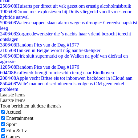
maan
25
06/08
Huisarts per direct uit vak gezet om ernstig alcoholmisbruik
19
06/08
Drone met explosieven bij Duits vliegveld voedt vrees voor
hybride aanval
59
06/08
Waterschappen slaan alarm wegens droogte: Gereedschapskist
leeg
24
06/08
Zorgmedewerkster die 's nachts haar vriend bezocht terecht
ontslagen
38
06/08
Random Pics van de Dag #1977
21
05/08
Tanken in België wordt nóg aantrekkelijker
34
05/08
Dirk sluit supermarkt op de Wallen na golf van diefstal en
agressie
12
05/08
Random Pics van de Dag #1976
6
04/08
Kraftwerk brengt ruimteschip terug naar Eindhoven
20
04/08
Apple vecht Britse eis tot inbouwen backdoor in iCloud aan
85
04/08
'Witte' mannen discrimineren is volgens OM geen enkel
probleem
Laatste items
Laatste items
Toon berichten uit deze thema's
Actueel
Entertainment
Sport
Film & Tv
Games