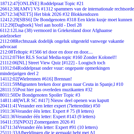
187
12:47
[ONLINE] Roddelpraat Topic #21
266
12:38
[AMV] VS #1312 spammers van de internationale rechtsorde
267
12:34
[NET5] Het blok 2026 #32 Blokkendozen
124
12:29
[SBS6] De Bondgenoten #318 Een klein kusje moet kunnen
1
12:29
[Dagboek] Veel aan hoofd - Deel 28
61
12:12
Lisa (38) vermoord in Griekenland door Afghaanse
asielzoeker
21
12:08
Rechtszaak dodelijk ongeluk uitgesteld vanwege vakantie
advocaat
2
12:08
Teltopic #1566 tel door en door en door....
121
12:07
Het RLS Social Media-topic #160 Zonder Kolonel!!
211
12:06
[NL] Street View Quiz [#122] - Loogisch toch
110
12:04
Roddelpraat onder vuur: ongepaste opmerkingen
minderjarigen deel 2
141
12:02
[Wielrennen #616] Brennan!
151
11:59
Migranten breken door grens naar Ceuta in Spanje,l #10
281
11:55
Post hier pas overleden muzikanten #32
80
11:50
De Bondgenoten Spoiler Topic #3
148
11:48
[WLR SC #417] Nieuw deel openen was kaputt
204
11:41
Verander een letter expert (7lettereditie) #50
19
11:36
Verander één letter. Expert # 75 (8 letters)
54
11:36
Verander één letter: Expert #143 (9 letters)
164
11:35
[NPO2] Zomergasten 2026 #1
147
11:34
Verander één letter: Expert #91 (10 letters)
251
11:33
Afbeeldingen die je gemaakt hebt met AI