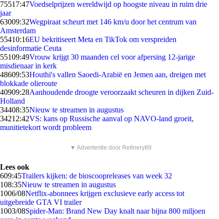
755
17:47
Voedselprijzen wereldwijd op hoogste niveau in ruim drie
jaar
630
09:32
Wegpiraat scheurt met 146 km/u door het centrum van
Amsterdam
554
10:16
EU bekritiseert Meta en TikTok om verspreiden
desinformatie Ceuta
551
09:49
Vrouw krijgt 30 maanden cel voor afpersing 12-jarige
misdienaar in kerk
486
09:53
Houthi's vallen Saoedi-Arabië en Jemen aan, dreigen met
blokkade olieroute
409
09:28
Aanhoudende droogte veroorzaakt scheuren in dijken Zuid-
Holland
344
08:35
Nieuw te streamen in augustus
342
12:42
VS: kans op Russische aanval op NAVO-land groeit,
munitietekort wordt probleem
▼ Advertentie door Refinery89
Lees ook
6
09:45
Trailers kijken: de bioscoopreleases van week 32
1
08:35
Nieuw te streamen in augustus
10
06/08
Netflix-abonnees krijgen exclusieve early access tot
uitgebreide GTA VI trailer
10
03/08
Spider-Man: Brand New Day knalt naar bijna 800 miljoen