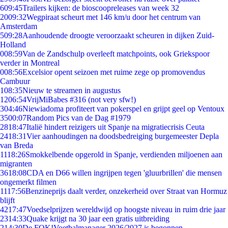
6
09:45
Trailers kijken: de bioscoopreleases van week 32
20
09:32
Wegpiraat scheurt met 146 km/u door het centrum van
Amsterdam
5
09:28
Aanhoudende droogte veroorzaakt scheuren in dijken Zuid-
Holland
0
08:59
Van de Zandschulp overleeft matchpoints, ook Griekspoor
verder in Montreal
0
08:56
Excelsior opent seizoen met ruime zege op promovendus
Cambuur
1
08:35
Nieuw te streamen in augustus
12
06:54
VrijMiBabes #316 (not very sfw!)
3
04:46
Niewiadoma profiteert van pokerspel en grijpt geel op Ventoux
35
00:07
Random Pics van de Dag #1979
28
18:47
Italië hindert reizigers uit Spanje na migratiecrisis Ceuta
24
18:31
Vier aanhoudingen na doodsbedreiging burgemeester Depla
van Breda
11
18:26
Smokkelbende opgerold in Spanje, verdienden miljoenen aan
migranten
36
18:08
CDA en D66 willen ingrijpen tegen 'gluurbrillen' die mensen
ongemerkt filmen
11
17:56
Benzineprijs daalt verder, onzekerheid over Straat van Hormuz
blijft
42
17:47
Voedselprijzen wereldwijd op hoogste niveau in ruim drie jaar
23
14:33
Quake krijgt na 30 jaar een gratis uitbreiding
2
14:30
De FOK!Voetbalmanager 2026/2027 is begonnen