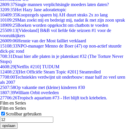
28
09:37
Single mannen verplichtsingle moeders laten daten?
32
09:35
Het Hazy Jane adoratietopic
104
09:35
Koopzegels sparen bij AH duurt straks 2x zo lang
101
09:29
Man zoekt mij en bedreigt mij, nadat ik met zijn zoon sprak
189
09:25
Boeken worden opgekocht om chatbots te voeden
255
09:13
[Videoland] B&B vol liefde 6de seizoen #1 voor de
vooruitkijkers
260
09:06
Hennie van der Most failliet verklaard
151
08:33
NPO-manager Menno de Boer (47) op non-actief stuurde
dick-pic rond
7
08:31
Draai hier alle platen in je platenkast #32 (The Torture Never
Stops)
46
08:29
[Netflix #210] TUDUM
124
08:23
[Het Officiële Steam Topic #201] Steamrolled
77
08:00
Techniekles verdwijnt uit onderbouw: maar half zo veel uren
als 2007
25
07:58
Op vakantie met (kleine) kinderen #30
18
07:39
William Orbit overleden
277
06:26
Tropisch aquarium #73 - Het blijft toch kriebelen.
Film en Series
Film en Series
Scrollbar gebruiken
opslaan