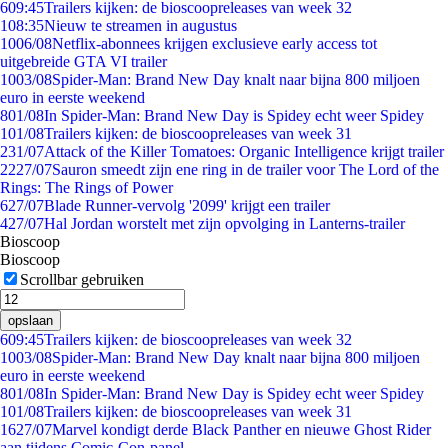
6
09:45
Trailers kijken: de bioscoopreleases van week 32
1
08:35
Nieuw te streamen in augustus
10
06/08
Netflix-abonnees krijgen exclusieve early access tot
uitgebreide GTA VI trailer
10
03/08
Spider-Man: Brand New Day knalt naar bijna 800 miljoen
euro in eerste weekend
8
01/08
In Spider-Man: Brand New Day is Spidey echt weer Spidey
1
01/08
Trailers kijken: de bioscoopreleases van week 31
2
31/07
Attack of the Killer Tomatoes: Organic Intelligence krijgt trailer
22
27/07
Sauron smeedt zijn ene ring in de trailer voor The Lord of the
Rings: The Rings of Power
6
27/07
Blade Runner-vervolg '2099' krijgt een trailer
4
27/07
Hal Jordan worstelt met zijn opvolging in Lanterns-trailer
Bioscoop
Bioscoop
Scrollbar gebruiken
opslaan
6
09:45
Trailers kijken: de bioscoopreleases van week 32
10
03/08
Spider-Man: Brand New Day knalt naar bijna 800 miljoen
euro in eerste weekend
8
01/08
In Spider-Man: Brand New Day is Spidey echt weer Spidey
1
01/08
Trailers kijken: de bioscoopreleases van week 31
16
27/07
Marvel kondigt derde Black Panther en nieuwe Ghost Rider
aan tijdens Comic-Con-panel