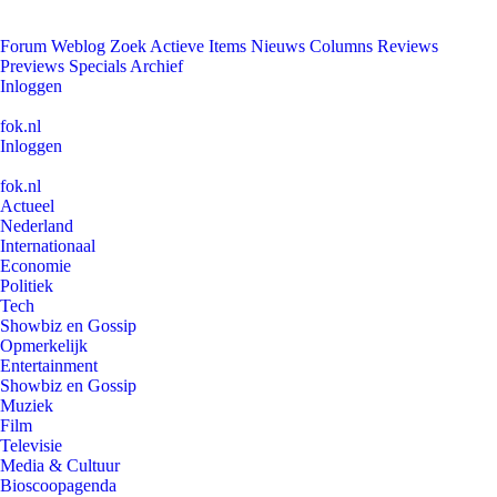
Forum
Weblog
Zoek
Actieve Items
Nieuws
Columns
Reviews
Previews
Specials
Archief
Inloggen
fok.nl
Inloggen
fok.nl
Actueel
Nederland
Internationaal
Economie
Politiek
Tech
Showbiz en Gossip
Opmerkelijk
Entertainment
Showbiz en Gossip
Muziek
Film
Televisie
Media & Cultuur
Bioscoopagenda