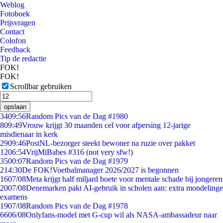
Weblog
Fotoboek
Prijsvragen
Contact
Colofon
Feedback
Tip de redactie
FOK!
FOK!
Scrollbar gebruiken
opslaan
34
09:56
Random Pics van de Dag #1980
8
09:49
Vrouw krijgt 30 maanden cel voor afpersing 12-jarige
misdienaar in kerk
29
09:46
PostNL-bezorger steekt bewoner na ruzie over pakket
12
06:54
VrijMiBabes #316 (not very sfw!)
35
00:07
Random Pics van de Dag #1979
2
14:30
De FOK!Voetbalmanager 2026/2027 is begonnen
16
07/08
Meta krijgt half miljard boete voor mentale schade bij jongeren
20
07/08
Denemarken pakt AI-gebruik in scholen aan: extra mondelinge
examens
19
07/08
Random Pics van de Dag #1978
66
06/08
Onlyfans-model met G-cup wil als NASA-ambassadeur naar