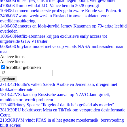
40
06/08
Duitser (93) crasht met quad tegen boom, vier gewonden
47
06/08
Trump wil dat J.D. Vance hem in 2028 opvolgt
1
06/08
Lemmen boekt eerste profzege in zware Ronde van Polen-rit
24
06/08
'Zwarte weduwes' in Rusland trouwen soldaten voor
overlijdensuitkering
14
06/08
Zangeres en Idols-jurylid Jerney Kaagman op 79-jarige leeftijd
overleden
10
06/08
Netflix-abonnees krijgen exclusieve early access tot
uitgebreide GTA VI trailer
66
06/08
Onlyfans-model met G-cup wil als NASA-ambassadeur naar
maan
Actieve items
Actieve items
Scrollbar gebruiken
opslaan
27
13:42
Houthi's vallen Saoedi-Arabië en Jemen aan, dreigen met
blokkade olieroute
18
13:42
VS: kans op Russische aanval op NAVO-land groeit,
munitietekort wordt probleem
1
13:40
Britney Spears: "Ik geloof dat ik heb gefaald als moeder"
38
13:39
EU bekritiseert Meta en TikTok om verspreiden desinformatie
Ceuta
2
13:36
RIVM vindt PFAS in al het geteste moedermelk, borstvoeding
blijft advies