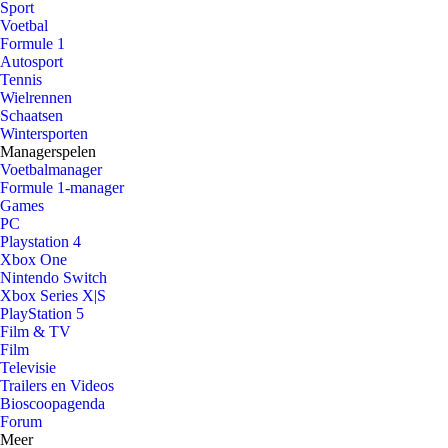
Sport
Voetbal
Formule 1
Autosport
Tennis
Wielrennen
Schaatsen
Wintersporten
Managerspelen
Voetbalmanager
Formule 1-manager
Games
PC
Playstation 4
Xbox One
Nintendo Switch
Xbox Series X|S
PlayStation 5
Film & TV
Film
Televisie
Trailers en Videos
Bioscoopagenda
Forum
Meer