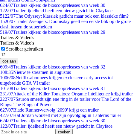
6
24/07
Trailers kijken: de bioscoopreleases van week 30
1
22/07
Trailer: ijdelheid heeft een nieuw gezicht in Clayface
51
22/07
The Odyssey: klassiek gedicht maar ook een klassieke film?
15
20/07
Trailer Avengers: Doomsday geeft een eerste blik op de grote
clash tussen de superhelden
5
19/07
Trailers kijken: de bioscoopreleases van week 29
Trailers & Video's
Trailers & Video's
Scrollbar gebruiken
opslaan
6
09:45
Trailers kijken: de bioscoopreleases van week 32
1
08:35
Nieuw te streamen in augustus
10
06/08
Netflix-abonnees krijgen exclusieve early access tot
uitgebreide GTA VI trailer
1
01/08
Trailers kijken: de bioscoopreleases van week 31
2
31/07
Attack of the Killer Tomatoes: Organic Intelligence krijgt trailer
22
27/07
Sauron smeedt zijn ene ring in de trailer voor The Lord of the
Rings: The Rings of Power
6
27/07
Blade Runner-vervolg '2099' krijgt een trailer
4
27/07
Hal Jordan worstelt met zijn opvolging in Lanterns-trailer
6
24/07
Trailers kijken: de bioscoopreleases van week 30
1
22/07
Trailer: ijdelheid heeft een nieuw gezicht in Clayface