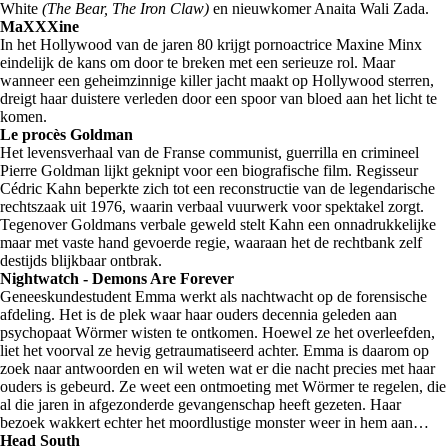
White
(The Bear, The Iron Claw)
en nieuwkomer Anaita Wali Zada.
MaXXXine
In het Hollywood van de jaren 80 krijgt pornoactrice Maxine Minx
eindelijk de kans om door te breken met een serieuze rol. Maar
wanneer een geheimzinnige killer jacht maakt op Hollywood sterren,
dreigt haar duistere verleden door een spoor van bloed aan het licht te
komen.
Le procès Goldman
Het levensverhaal van de Franse communist, guerrilla en crimineel
Pierre Goldman lijkt geknipt voor een biografische film. Regisseur
Cédric Kahn beperkte zich tot een reconstructie van de legendarische
rechtszaak uit 1976, waarin verbaal vuurwerk voor spektakel zorgt.
Tegenover Goldmans verbale geweld stelt Kahn een onnadrukkelijke
maar met vaste hand gevoerde regie, waaraan het de rechtbank zelf
destijds blijkbaar ontbrak.
Nightwatch - Demons Are Forever
Geneeskundestudent Emma werkt als nachtwacht op de forensische
afdeling. Het is de plek waar haar ouders decennia geleden aan
psychopaat Wörmer wisten te ontkomen. Hoewel ze het overleefden,
liet het voorval ze hevig getraumatiseerd achter. Emma is daarom op
zoek naar antwoorden en wil weten wat er die nacht precies met haar
ouders is gebeurd. Ze weet een ontmoeting met Wörmer te regelen, die
al die jaren in afgezonderde gevangenschap heeft gezeten. Haar
bezoek wakkert echter het moordlustige monster weer in hem aan…
Head South