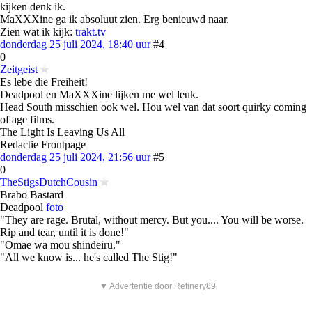
kijken denk ik.
MaXXXine ga ik absoluut zien. Erg benieuwd naar.
Zien wat ik kijk:
trakt.tv
donderdag 25 juli 2024, 18:40 uur
#4
0
Zeitgeist
Es lebe die Freiheit!
Deadpool en MaXXXine lijken me wel leuk.
Head South misschien ook wel. Hou wel van dat soort quirky coming
of age films.
The Light Is Leaving Us All
Redactie Frontpage
donderdag 25 juli 2024, 21:56 uur
#5
0
TheStigsDutchCousin
Brabo Bastard
Deadpool
foto
"They are rage. Brutal, without mercy. But you.... You will be worse.
Rip and tear, until it is done!"
"Omae wa mou shindeiru."
"All we know is... he's called The Stig!"
▼ Advertentie door Refinery89