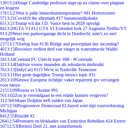
130
13:24
Jonge Cambridge professor stapt op na claims over plagiaat
en leugens
176
13:23
Wat is jullie binnenhuistemperatuur? #81 Horrorzomer
57
13:21
Covid19 the aftermath #17 bananenmilkshake
65
13:21
Trump wil dat J.D. Vance hem in 2028 opvolgt
84
13:20
GTA VI #12 GTA VI Extended look 27 Augustus Netflix/YT
9
13:20
Weer een parkeergarage dicht in Dordrecht, auto's zo snel
mogelijk weg
237
13:17
Oorlog Iran #136 Bridge and powerplant day incoming?
40
13:15
Bezoeker verliest deel van vinger in waterattractie Walibi
Holland
18
13:14
Centraal FC Utrecht topic #88 - #CorreiaIn
32
13:14
Dakloze vrouw maanden als seksslavin misbruikt
76
13:13
[IndyCar] #115 We're in Nashville Tennessee
53
13:11
Het grote dagelijkse Trump nieuws topic #31
20
13:10
Nieuwe Europese richtlijn: vaker repareren ipv vervangen
voor nieuw
215
13:09
Russia vs Ukraine #91
50
13:02
Zou je vreemdgaan in een relatie kunnen vergeven?
3
12:56
Orkaan Dolphin treft zuiden van Japan
107
12:56
Progressieve Democraat El-Sayed wint nipt voorverkiezing
Michigan
84
12:55
Brazilië #2
264
12:54
Protesten en blokkades van Extinction Rebellion #24 Eieren
107
12:53
[Breien] Deel 21, met zomerbreisels