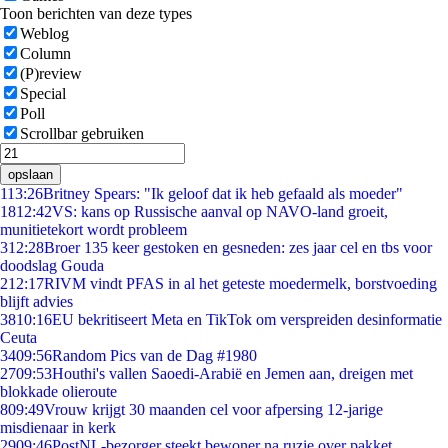
Toon berichten van deze types
Weblog
Column
(P)review
Special
Poll
Scrollbar gebruiken
opslaan
1
13:26
Britney Spears: "Ik geloof dat ik heb gefaald als moeder"
18
12:42
VS: kans op Russische aanval op NAVO-land groeit,
munitietekort wordt probleem
3
12:28
Broer 135 keer gestoken en gesneden: zes jaar cel en tbs voor
doodslag Gouda
2
12:17
RIVM vindt PFAS in al het geteste moedermelk, borstvoeding
blijft advies
38
10:16
EU bekritiseert Meta en TikTok om verspreiden desinformatie
Ceuta
34
09:56
Random Pics van de Dag #1980
27
09:53
Houthi's vallen Saoedi-Arabië en Jemen aan, dreigen met
blokkade olieroute
8
09:49
Vrouw krijgt 30 maanden cel voor afpersing 12-jarige
misdienaar in kerk
29
09:46
PostNL-bezorger steekt bewoner na ruzie over pakket