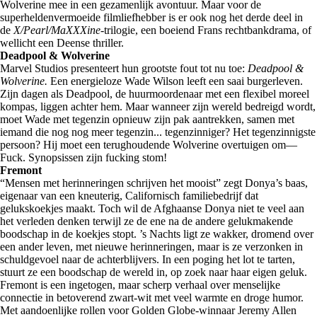
Wolverine mee in een gezamenlijk avontuur. Maar voor de
superheldenvermoeide filmliefhebber is er ook nog het derde deel in
de
X/Pearl/MaXXXine
-trilogie, een boeiend Frans rechtbankdrama, of
wellicht een Deense thriller.
Deadpool & Wolverine
Marvel Studios presenteert hun grootste fout tot nu toe:
Deadpool &
Wolverine.
Een energieloze Wade Wilson leeft een saai burgerleven.
Zijn dagen als Deadpool, de huurmoordenaar met een flexibel moreel
kompas, liggen achter hem. Maar wanneer zijn wereld bedreigd wordt,
moet Wade met tegenzin opnieuw zijn pak aantrekken, samen met
iemand die nog nog meer tegenzin... tegenzinniger? Het tegenzinnigste
persoon? Hij moet een terughoudende Wolverine overtuigen om—
Fuck. Synopsissen zijn fucking stom!
Fremont
“Mensen met herinneringen schrijven het mooist” zegt Donya’s baas,
eigenaar van een kneuterig, Californisch familiebedrijf dat
gelukskoekjes maakt. Toch wil de Afghaanse Donya niet te veel aan
het verleden denken terwijl ze de ene na de andere gelukmakende
boodschap in de koekjes stopt. ’s Nachts ligt ze wakker, dromend over
een ander leven, met nieuwe herinneringen, maar is ze verzonken in
schuldgevoel naar de achterblijvers. In een poging het lot te tarten,
stuurt ze een boodschap de wereld in, op zoek naar haar eigen geluk.
Fremont is een ingetogen, maar scherp verhaal over menselijke
connectie in betoverend zwart-wit met veel warmte en droge humor.
Met aandoenlijke rollen voor Golden Globe-winnaar Jeremy Allen