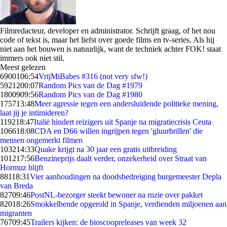
Filmredacteur, developer en administrator. Schrijft graag, of het nou
code of tekst is, maar het liefst over goede films en tv-series. Als hij
niet aan het bouwen is natuurlijk, want de techniek achter FOK! staat
immers ook niet stil.
Meest gelezen
69001
06:54
VrijMiBabes #316 (not very sfw!)
59212
00:07
Random Pics van de Dag #1979
18009
09:56
Random Pics van de Dag #1980
1757
13:48
Meer agressie tegen een andersluidende politieke mening,
laat jij je intimideren?
1192
18:47
Italië hindert reizigers uit Spanje na migratiecrisis Ceuta
1066
18:08
CDA en D66 willen ingrijpen tegen 'gluurbrillen' die
mensen ongemerkt filmen
1032
14:33
Quake krijgt na 30 jaar een gratis uitbreiding
1012
17:56
Benzineprijs daalt verder, onzekerheid over Straat van
Hormuz blijft
881
18:31
Vier aanhoudingen na doodsbedreiging burgemeester Depla
van Breda
827
09:46
PostNL-bezorger steekt bewoner na ruzie over pakket
820
18:26
Smokkelbende opgerold in Spanje, verdienden miljoenen aan
migranten
767
09:45
Trailers kijken: de bioscoopreleases van week 32