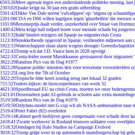
65
03:26
Meer agressie tegen een andersluidende politieke mening, laat j
23
03:02
Quake krijgt na 30 jaar een gratis uitbreiding
55
01:42
Dikke Van Dale neemt 'vulvalippen' op: 'stigma op schaamlip
22
01:08
CDA en D66 willen ingrijpen tegen 'gluurbrillen' die mensen 
11
01:06
Benzineprijs daalt verder, onzekerheid over Straat van Hormuz 
14
00:42
Meta krijgt half miljard boete voor mentale schade bij jongeren
18
23:32
Italië hindert reizigers uit Spanje na migratiecrisis Ceuta
11
23:30
Smokkelbende opgerold in Spanje, verdienden miljoenen aan 
59
22:53
Waterschappen slaan alarm wegens droogte: Gereedschapskist
47
22:43
Trump wil dat J.D. Vance hem in 2028 opvolgt
34
22:32
Ceuta-leider noemt Marokkaanse grensaanval door migranten 
38
22:29
Random Pics van de Dag #1977
38
22:28
Spaanse politie: minstens tien voor terrorisme veroordeelden 
15
22:25
Long live the 7th of October
30
22:20
Tropische hitte keert zondag terug met lokaal 32 graden
7
21:52
Trailers kijken: de bioscoopreleases van week 32
46
21:30
Spoedberaad EU na crisis Ceuta, moeten we onze buitengrenz
24
21:01
Denemarken pakt AI-gebruik in scholen aan: extra mondeling
35
19:58
Random Pics van de Dag #1979
65
19:50
Onlyfans-model met G-cup wil als NASA-ambassadeur naar 
25
19:43
Peter Faber (82) overleden
25
19:14
Kabinet geeft bedrijven geen compensatie voor schade door la
24
18:41
'Zwarte weduwes' in Rusland trouwen soldaten voor overlijden
15
18:32
Ontslagen bij Halo Studios na Campaign Evolved
30
18:32
Trump grijpt weer in op automatisch staatsburgerschap bij geb