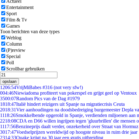
Actueel
Entertainment
Sport
Film & Tv
Games
Toon berichten van deze types
Weblog
Column
(P)review
Special
Poll
Scrollbar gebruiken
opslaan
12
06:54
VrijMiBabes #316 (not very sfw!)
0
04:46
Niewiadoma profiteert van pokerspel en grijpt geel op Ventoux
35
00:07
Random Pics van de Dag #1979
18
18:47
Italië hindert reizigers uit Spanje na migratiecrisis Ceuta
20
18:31
Vier aanhoudingen na doodsbedreiging burgemeester Depla v
11
18:26
Smokkelbende opgerold in Spanje, verdienden miljoenen aan 
22
18:08
CDA en D66 willen ingrijpen tegen 'gluurbrillen' die mensen 
11
17:56
Benzineprijs daalt verder, onzekerheid over Straat van Hormuz b
30
17:47
Voedselprijzen wereldwijd op hoogste niveau in ruim drie jaar
23
14:33
Quake krijgt na 30 jaar een gratis uitbreiding