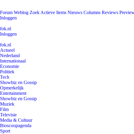
Forum
Weblog
Zoek
Actieve Items
Nieuws
Columns
Reviews
Previe
Inloggen
fok.nl
Inloggen
fok.nl
Actueel
Nederland
Internationaal
Economie
Politiek
Tech
Showbiz en Gossip
Opmerkelijk
Entertainment
Showbiz en Gossip
Muziek
Film
Televisie
Media & Cultuur
Bioscoopagenda
Sport