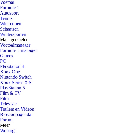
Voetbal
Formule 1
Autosport
Tennis
Wielrennen
Schaatsen
Wintersporten
Managerspelen
Voetbalmanager
Formule 1-manager
Games
PC
Playstation 4
Xbox One
Nintendo Switch
Xbox Series X|S
PlayStation 5
Film & TV
Film
Televisie
Trailers en Videos
Bioscoopagenda
Forum
Meer
Weblog