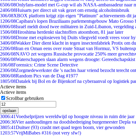
65
06/08
Onlyfans-model met G-cup wil als NASA-ambassadeur naar 
24
06/08
Huisarts per direct uit vak gezet om ernstig alcoholmisbruik
3
06/08
XBOX platform krijgt zijn eigen "Platinum" achievements dit ja
12
06/08
Capibara's lopen Braziliaans parlementsgebouw Mato Grosso 
69
06/08
Israël meldt dood twee militairen in Zuid-Libanon, vergeldin
15
06/08
Hiroshima herdenkt slachtoffers atoombom, 81 jaar later
19
06/08
Drone met explosieven bij Duits vliegveld voedt vrees voor hy
34
06/08
Wakker Dier dient klacht in tegen insectenfabriek Protix om 
22
06/08
Iran en Oman eens over route Straat van Hormuz, VS buitensp
26
06/08
NAVO zet wegens Russische provocatie 250% meer gevechtsvl
59
06/08
Waterschappen slaan alarm wegens droogte: Gereedschapskist
1
06/08
Forensics: Crime Scene Detective
23
06/08
Zorgmedewerkster die 's nachts haar vriend bezocht terecht on
38
06/08
Random Pics van de Dag #1977
18
05/08
Datalek bij Bol en de Bijenkorf na cyberaanval op logistiek pa
Actieve items
Actieve items
Scrollbar gebruiken
opslaan
30
06:41
Voedselprijzen wereldwijd op hoogste niveau in ruim drie jaar
20
06:36
Vier aanhoudingen na doodsbedreiging burgemeester Depla v
38
05:41
Duitser (93) crasht met quad tegen boom, vier gewonden
12
03:57
VrijMiBabes #316 (not very sfw!)