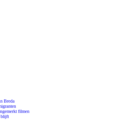
an Breda
migranten
ongemerkt filmen
lijft