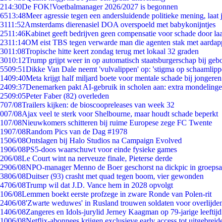
2
14:30
De FOK!Voetbalmanager 2026/2027 is begonnen
65
13:48
Meer agressie tegen een andersluidende politieke mening, laat j
31
11:52
Amsterdams dierenasiel DOA overspoeld met babykonijntjes
25
11:46
Kabinet geeft bedrijven geen compensatie voor schade door la
23
11:14
OM eist TBS tegen verwarde man die agenten stak met aardap
30
11:08
Tropische hitte keert zondag terug met lokaal 32 graden
30
10:12
Trump grijpt weer in op automatisch staatsburgerschap bij geb
55
09:51
Dikke Van Dale neemt 'vulvalippen' op: 'stigma op schaamlip
14
09:40
Meta krijgt half miljard boete voor mentale schade bij jongeren
24
09:37
Denemarken pakt AI-gebruik in scholen aan: extra mondeling
25
09:05
Peter Faber (82) overleden
7
07/08
Trailers kijken: de bioscoopreleases van week 32
0
07/08
Ajax veel te sterk voor Shelbourne, maar houdt schade beperkt
1
07/08
Nieuwkomers schitteren bij ruime Europese zege FC Twente
19
07/08
Random Pics van de Dag #1978
15
06/08
Ontslagen bij Halo Studios na Campaign Evolved
19
06/08
PS5-doos waarschuwt voor einde fysieke games
2
06/08
Le Court wint na nerveuze finale, Pieterse derde
29
06/08
NPO-manager Menno de Boer geschorst na dickpic in groeps
38
06/08
Duitser (93) crasht met quad tegen boom, vier gewonden
47
06/08
Trump wil dat J.D. Vance hem in 2028 opvolgt
1
06/08
Lemmen boekt eerste profzege in zware Ronde van Polen-rit
24
06/08
'Zwarte weduwes' in Rusland trouwen soldaten voor overlijden
14
06/08
Zangeres en Idols-jurylid Jerney Kaagman op 79-jarige leeftij
10
06/08
Netflix-abonnees krijgen exclusieve early access tot uitgebreid