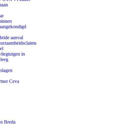
maan
ar
binnen
g aangekondigd
bride aanval
duurzaamheidsclaims
el
iegtuigen in
 leeg
tslagen
rtner Ceva
an Breda