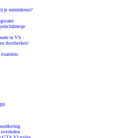
ij je intimideren?
agwater
pelschilmesje
oorte in VS
pen doorbreken'
e examens
app
suitkering
d overleden
e GTA VI trailer