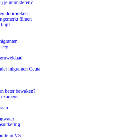
ij je intimideren?
pen doorbreken'
ongemerkt filmen
blijft
migranten
 leeg
'gruweldaad'
onder migranten Ceuta
en beter bewaken?
e examens
maan
agwater
suitkering
oorte in VS