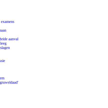
e examens
maan
bride aanval
 leeg
tslagen
ssie
eem
'gruweldaad'