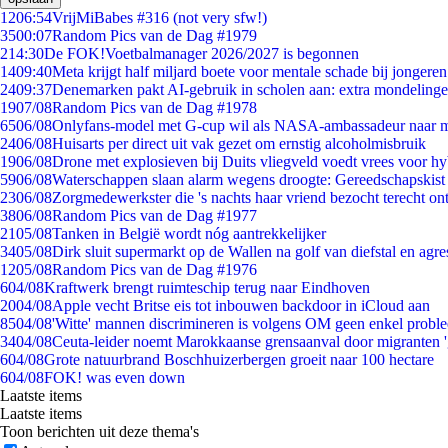
12
06:54
VrijMiBabes #316 (not very sfw!)
35
00:07
Random Pics van de Dag #1979
2
14:30
De FOK!Voetbalmanager 2026/2027 is begonnen
14
09:40
Meta krijgt half miljard boete voor mentale schade bij jongeren
24
09:37
Denemarken pakt AI-gebruik in scholen aan: extra mondeling
19
07/08
Random Pics van de Dag #1978
65
06/08
Onlyfans-model met G-cup wil als NASA-ambassadeur naar 
24
06/08
Huisarts per direct uit vak gezet om ernstig alcoholmisbruik
19
06/08
Drone met explosieven bij Duits vliegveld voedt vrees voor hy
59
06/08
Waterschappen slaan alarm wegens droogte: Gereedschapskist
23
06/08
Zorgmedewerkster die 's nachts haar vriend bezocht terecht on
38
06/08
Random Pics van de Dag #1977
21
05/08
Tanken in België wordt nóg aantrekkelijker
34
05/08
Dirk sluit supermarkt op de Wallen na golf van diefstal en agre
12
05/08
Random Pics van de Dag #1976
6
04/08
Kraftwerk brengt ruimteschip terug naar Eindhoven
20
04/08
Apple vecht Britse eis tot inbouwen backdoor in iCloud aan
85
04/08
'Witte' mannen discrimineren is volgens OM geen enkel probl
34
04/08
Ceuta-leider noemt Marokkaanse grensaanval door migranten 
6
04/08
Grote natuurbrand Boschhuizerbergen groeit naar 100 hectare
6
04/08
FOK! was even down
Laatste items
Laatste items
Toon berichten uit deze thema's