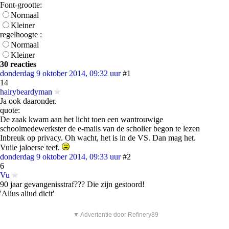
Font-grootte:
Normaal
Kleiner
regelhoogte :
Normaal
Kleiner
30 reacties
donderdag 9 oktober 2014, 09:32 uur
#1
14
hairybeardyman
Ja ook daaronder.
quote:
De zaak kwam aan het licht toen een wantrouwige
schoolmedewerkster de e-mails van de scholier begon te lezen
Inbreuk op privacy. Oh wacht, het is in de VS. Dan mag het.
Vuile jaloerse teef.
donderdag 9 oktober 2014, 09:33 uur
#2
6
Vu
90 jaar gevangenisstraf??? Die zijn gestoord!
'Alius aliud dicit'
▼ Advertentie door Refinery89