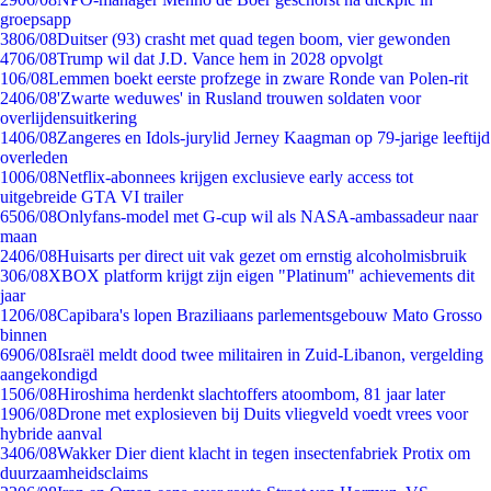
groepsapp
38
06/08
Duitser (93) crasht met quad tegen boom, vier gewonden
47
06/08
Trump wil dat J.D. Vance hem in 2028 opvolgt
1
06/08
Lemmen boekt eerste profzege in zware Ronde van Polen-rit
24
06/08
'Zwarte weduwes' in Rusland trouwen soldaten voor
overlijdensuitkering
14
06/08
Zangeres en Idols-jurylid Jerney Kaagman op 79-jarige leeftijd
overleden
10
06/08
Netflix-abonnees krijgen exclusieve early access tot
uitgebreide GTA VI trailer
65
06/08
Onlyfans-model met G-cup wil als NASA-ambassadeur naar
maan
24
06/08
Huisarts per direct uit vak gezet om ernstig alcoholmisbruik
3
06/08
XBOX platform krijgt zijn eigen "Platinum" achievements dit
jaar
12
06/08
Capibara's lopen Braziliaans parlementsgebouw Mato Grosso
binnen
69
06/08
Israël meldt dood twee militairen in Zuid-Libanon, vergelding
aangekondigd
15
06/08
Hiroshima herdenkt slachtoffers atoombom, 81 jaar later
19
06/08
Drone met explosieven bij Duits vliegveld voedt vrees voor
hybride aanval
34
06/08
Wakker Dier dient klacht in tegen insectenfabriek Protix om
duurzaamheidsclaims