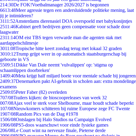
2
14:30
De FOK!Voetbalmanager 2026/2027 is begonnen
66
13:48
Meer agressie tegen een andersluidende politieke mening, laat
jij je intimideren?
31
11:52
Amsterdams dierenasiel DOA overspoeld met babykonijntjes
25
11:46
Kabinet geeft bedrijven geen compensatie voor schade door
laagwater
23
11:14
OM eist TBS tegen verwarde man die agenten stak met
aardappelschilmesje
30
11:08
Tropische hitte keert zondag terug met lokaal 32 graden
30
10:12
Trump grijpt weer in op automatisch staatsburgerschap bij
geboorte in VS
55
09:51
Dikke Van Dale neemt 'vulvalippen' op: 'stigma op
schaamlippen doorbreken'
14
09:40
Meta krijgt half miljard boete voor mentale schade bij jongeren
24
09:37
Denemarken pakt AI-gebruik in scholen aan: extra mondelinge
examens
25
09:05
Peter Faber (82) overleden
7
07/08
Trailers kijken: de bioscoopreleases van week 32
0
07/08
Ajax veel te sterk voor Shelbourne, maar houdt schade beperkt
1
07/08
Nieuwkomers schitteren bij ruime Europese zege FC Twente
19
07/08
Random Pics van de Dag #1978
15
06/08
Ontslagen bij Halo Studios na Campaign Evolved
19
06/08
PS5-doos waarschuwt voor einde fysieke games
2
06/08
Le Court wint na nerveuze finale, Pieterse derde
29
06/08
NPO-manager Menno de Boer geschorst na dickpic in