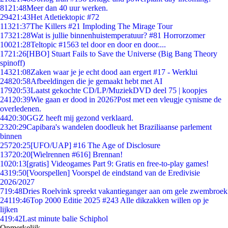
81
21:48
Meer dan 40 uur werken.
294
21:43
Het Atletiektopic #72
113
21:37
The Killers #21 Imploding The Mirage Tour
173
21:28
Wat is jullie binnenhuistemperatuur? #81 Horrorzomer
100
21:28
Teltopic #1563 tel door en door en door....
17
21:26
[HBO] Stuart Fails to Save the Universe (Big Bang Theory
spinoff)
143
21:08
Zaken waar je je echt dood aan ergert #17 - Werklui
248
20:58
Afbeeldingen die je gemaakt hebt met AI
179
20:53
Laatst gekochte CD/LP/MuziekDVD deel 75 | koopjes
241
20:39
Wie gaan er dood in 2026?Post met een vleugje cynisme de
overledenen.
44
20:30
GGZ heeft mij gezond verklaard.
23
20:29
Capibara's wandelen doodleuk het Braziliaanse parlement
binnen
257
20:25
[UFO/UAP] #16 The Age of Disclosure
137
20:20
[Wielrennen #616] Brennan!
10
20:13
[gratis] Videogames Part 9: Gratis en free-to-play games!
43
19:50
[Voorspellen] Voorspel de eindstand van de Eredivisie
2026/2027
7
19:48
Dries Roelvink spreekt vakantieganger aan om gele zwembroek
241
19:46
Top 2000 Editie 2025 #243 Alle dikzakken willen op je
lijken
4
19:42
Last minute balie Schiphol
Opmerkelijk