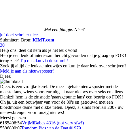
Met een filmpje. Nice?
juf doet scholier
nice
Submitter:
Bron:
KIMT.com
30
Help ons; deel dit item als je het leuk vond
Heb je een leuk of interessant bericht gevonden dat je graag op FOK!
terug ziet?
Tip ons dan via de submit!
Zoek jij altijd de leukste nieuwtjes en kun je daar leuk over schrijven?
Meld je aan als nieuwsposter!
Djeez
Djeez is een vrolijke kerel. De meest gehate nieuwsposter met de
meeste fans, wiens voorkeur uitgaat naar nieuws over seks en aliens.
Dankzij hem is de zinsnede 'paarsgepunte lans' een begrip op FOK!
Oh ja, uit een bouwjaar van voor de 80's en getrouwd met een
bloedmooie dame met dikke tieten. Djeez, al sinds februari 2007 uw
nieuwsbrenger voor ranzig nieuws!
Meest gelezen
61654
06:54
VrijMiBabes #316 (not very sfw!)
55868
00:07
Random Pics van de Dag #1979