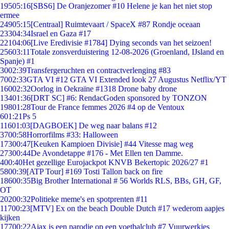
195
05:16
[SBS6] De Oranjezomer #10 Helene je kan het niet stop
ermee
249
05:15
[Centraal] Ruimtevaart / SpaceX #87 Rondje oceaan
233
04:34
Israel en Gaza #17
221
04:06
[Live Eredivisie #1784] Dying seconds van het seizoen!
256
03:11
Totale zonsverduistering 12-08-2026 (Groenland, IJsland en
Spanje) #1
30
02:39
Transfergeruchten en contractverlenging #83
70
02:33
GTA VI #12 GTA VI Extended look 27 Augustus Netflix/YT
160
02:32
Oorlog in Oekraïne #1318 Drone baby drone
134
01:36
[DRT SC] #6: RendacGoden sponsored by TONZON
198
01:28
Tour de France femmes 2026 #4 op de Ventoux
6
01:21
Ps 5
116
01:03
[DAGBOEK] De weg naar balans #12
37
00:58
Horrorfilms #33: Halloween
173
00:47
[Keuken Kampioen Divisie] #44 Vitesse mag weg
273
00:44
De Avondetappe #176 - Met Ellen ten Damme.
4
00:40
Het gezellige Eurojackpot KNVB Bekertopic 2026/27 #1
58
00:39
[ATP Tour] #169 Tosti Tallon back on fire
186
00:35
Big Brother International # 56 Worlds RLS, BBs, GH, GF,
OT
202
00:32
Politieke meme's en spotprenten #11
117
00:23
[MTV] Ex on the beach Double Dutch #17 wederom aapjes
kijken
177
00:22
Ajax is een parodie op een voetbalclub #7 Vuurwerkjes