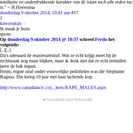
totalitaire en onderdrukkende karakter van de islam toch alle reden toe
is.
" ~ H.Heeresma
donderdag 9 oktober 2014, 10:41 uur
#17
1
kaworukun
Ik maak je boos.
quote:
Op
donderdag 9 oktober 2014 @ 10:37
schreef
Ferdo
het
volgende:
[..][..]
Da's uiteraard de
maximum
straf. Wat ze echt krijgt moet bij de
rechtszaak nog maar blijken, maar ik denk niet dat ze echt tientallen
jaren de bak ingaat.
Hmm, ergste straf onder vrouwelijke pedofielen was die Stephanie
Ragusa. Die kreeg 10 jaar met haar lachende kop.
http://www.canadiancrc.co(...)tors-RAPE_MALES.aspx
▼ Advertentie door Refinery89