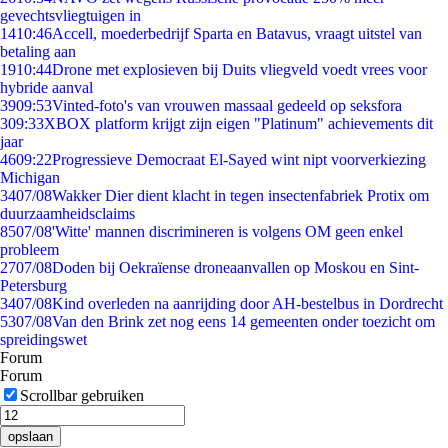
gevechtsvliegtuigen in
14
10:46
Accell, moederbedrijf Sparta en Batavus, vraagt uitstel van
betaling aan
19
10:44
Drone met explosieven bij Duits vliegveld voedt vrees voor
hybride aanval
39
09:53
Vinted-foto's van vrouwen massaal gedeeld op seksfora
3
09:33
XBOX platform krijgt zijn eigen "Platinum" achievements dit
jaar
46
09:22
Progressieve Democraat El-Sayed wint nipt voorverkiezing
Michigan
34
07/08
Wakker Dier dient klacht in tegen insectenfabriek Protix om
duurzaamheidsclaims
85
07/08
'Witte' mannen discrimineren is volgens OM geen enkel
probleem
27
07/08
Doden bij Oekraïense droneaanvallen op Moskou en Sint-
Petersburg
34
07/08
Kind overleden na aanrijding door AH-bestelbus in Dordrecht
53
07/08
Van den Brink zet nog eens 14 gemeenten onder toezicht om
spreidingswet
Forum
Forum
Scrollbar gebruiken
opslaan