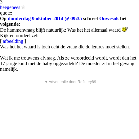
3
heegenees
quote:
Op
donderdag 9 oktober 2014 @ 09:35
schreef
Ouwesok
het
volgende:
De hammenvraag blijft natuurlijk: Was het het allemaal waard
Kijk en oordeel zelf
[
afbeelding
]
Was het het waard is toch echt de vraag die de lerares moet stellen.
Wat ik me trouwens afvraag. Als ze veroordeeld wordt, wordt dan het
17 jarige kind met de baby opgezadeld? De moeder zit in het gevang
namelijk.
▼ Advertentie door Refinery89