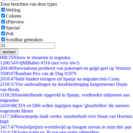
Toon berichten van deze types
Weblog
Column
(P)review
Special
Poll
Scrollbar gebruiken
opslaan
0
08:35
Nieuw te streamen in augustus
12
06:54
VrijMiBabes #316 (not very sfw!)
2
04:46
Niewiadoma profiteert van pokerspel en grijpt geel op Ventoux
35
00:07
Random Pics van de Dag #1979
20
18:47
Italië hindert reizigers uit Spanje na migratiecrisis Ceuta
21
18:31
Vier aanhoudingen na doodsbedreiging burgemeester Depla
van Breda
11
18:26
Smokkelbende opgerold in Spanje, verdienden miljoenen aan
migranten
24
18:08
CDA en D66 willen ingrijpen tegen 'gluurbrillen' die mensen
ongemerkt filmen
11
17:56
Benzineprijs daalt verder, onzekerheid over Straat van Hormuz
blijft
34
17:47
Voedselprijzen wereldwijd op hoogste niveau in ruim drie jaar
23
14:33
Quake krijgt na 30 jaar een gratis uitbreiding