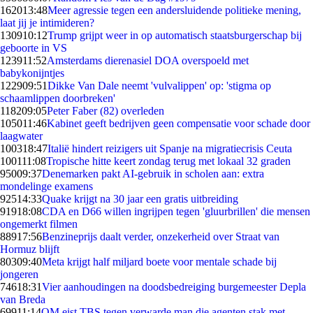
1620
13:48
Meer agressie tegen een andersluidende politieke mening,
laat jij je intimideren?
1309
10:12
Trump grijpt weer in op automatisch staatsburgerschap bij
geboorte in VS
1239
11:52
Amsterdams dierenasiel DOA overspoeld met
babykonijntjes
1229
09:51
Dikke Van Dale neemt 'vulvalippen' op: 'stigma op
schaamlippen doorbreken'
1182
09:05
Peter Faber (82) overleden
1050
11:46
Kabinet geeft bedrijven geen compensatie voor schade door
laagwater
1003
18:47
Italië hindert reizigers uit Spanje na migratiecrisis Ceuta
1001
11:08
Tropische hitte keert zondag terug met lokaal 32 graden
950
09:37
Denemarken pakt AI-gebruik in scholen aan: extra
mondelinge examens
925
14:33
Quake krijgt na 30 jaar een gratis uitbreiding
919
18:08
CDA en D66 willen ingrijpen tegen 'gluurbrillen' die mensen
ongemerkt filmen
889
17:56
Benzineprijs daalt verder, onzekerheid over Straat van
Hormuz blijft
803
09:40
Meta krijgt half miljard boete voor mentale schade bij
jongeren
746
18:31
Vier aanhoudingen na doodsbedreiging burgemeester Depla
van Breda
699
11:14
OM eist TBS tegen verwarde man die agenten stak met