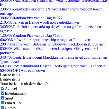
59
06/08
Waterschappen slaan alarm wegens droogte: Gereedschapskist
leeg
23
06/08
Zorgmedewerkster die 's nachts haar vriend bezocht terecht
ontslagen
38
06/08
Random Pics van de Dag #1977
21
05/08
Tanken in België wordt nóg aantrekkelijker
34
05/08
Dirk sluit supermarkt op de Wallen na golf van diefstal en
agressie
12
05/08
Random Pics van de Dag #1976
6
04/08
Kraftwerk brengt ruimteschip terug naar Eindhoven
20
04/08
Apple vecht Britse eis tot inbouwen backdoor in iCloud aan
85
04/08
'Witte' mannen discrimineren is volgens OM geen enkel
probleem
34
04/08
Ceuta-leider noemt Marokkaanse grensaanval door migranten
'gruweldaad'
6
04/08
Grote natuurbrand Boschhuizerbergen groeit naar 100 hectare
6
04/08
FOK! was even down
Laatste items
Laatste items
Toon berichten uit deze thema's
Actueel
Entertainment
Sport
Film & Tv
Games