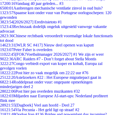
172
00:16
Vandaag 40 jaar geleden... #3
65
00:01
Aanbrengen mechanische ventilatie zinvol in oud huis?
13
23:57
Spaanse kust onder vuur van Portugese oorlogsschepen: 120
gewonden
38
23:54
[2026/2027] Eredivisietoto #1
15
23:43
Rechtszaak dodelijk ongeluk uitgesteld vanwege vakantie
advocaat
28
23:36
Chinese rechtbank veroordeelt voormalige lokale functionaris
tot dood
146
23:31
[WLR SC #417] Nieuw deel openen was kaputt
19
23:07
Peter Faber is overleden
110
22:45
[FOK!Voetbalmanager 2026/2027] #1 We zijn er weer
90
22:36
ARC Raiders #7 - Don’t forget about Stella Montis
32
22:27
Congo verbiedt export van koper en kobalt, Europa zal
gevolgen voelen
182
22:22
Post hier zo vaak mogelijk om 22:22 uur #76
251
22:20
Asielzoekers #22 : Het Europese migratiepact gaat in
68
22:14
Roddelpraat onder vuur: ongepaste opmerkingen
minderjarigen deel 2
280
22:06
Post hier pas overleden muzikanten #32
18
22:03
Miljarden naar Europese AI-start-ups: Nederland profiteert
flink mee
289
21:55
[Dagboek] Veel aan hoofd - Deel 27
161
21:54
Via Pecunia - Het geld ligt op straat! #2
218
21:48
Oorlog Iran #136 Bridge and powerplant day incoming?