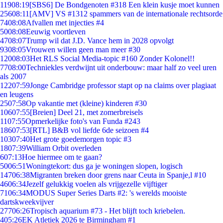
119
08:19
[SBS6] De Bondgenoten #318 Een klein kusje moet kunnen
256
08:11
[AMV] VS #1312 spammers van de internationale rechtsorde
74
08:08
Afvallen met injecties #4
50
08:08
Eeuwig voortleven
47
08:07
Trump wil dat J.D. Vance hem in 2028 opvolgt
93
08:05
Vrouwen willen geen man meer #30
120
08:03
Het RLS Social Media-topic #160 Zonder Kolonel!!
77
08:00
Techniekles verdwijnt uit onderbouw: maar half zo veel uren
als 2007
122
07:59
Jonge Cambridge professor stapt op na claims over plagiaat
en leugens
25
07:58
Op vakantie met (kleine) kinderen #30
106
07:55
[Breien] Deel 21, met zomerbreisels
11
07:55
Opmerkelijke foto's van Funda #243
186
07:53
[RTL] B&B vol liefde 6de seizoen #4
103
07:40
Het grote goedemorgen topic #3
18
07:39
William Orbit overleden
6
07:13
Hoe hiermee om te gaan?
50
06:51
Woningtekort: dus ga je woningen slopen, logisch
147
06:38
Migranten breken door grens naar Ceuta in Spanje,l #10
46
06:34
Jezelf gelukkig voelen als vrijgezelle vijftiger
71
06:34
MODUS Super Series Darts #2: 's werelds mooiste
dartskweekvijver
277
06:26
Tropisch aquarium #73 - Het blijft toch kriebelen.
4
05:26
EK Atletiek 2026 te Birmingham #1