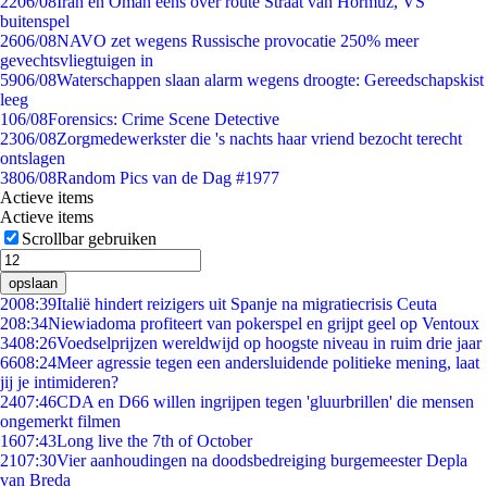
22
06/08
Iran en Oman eens over route Straat van Hormuz, VS
buitenspel
26
06/08
NAVO zet wegens Russische provocatie 250% meer
gevechtsvliegtuigen in
59
06/08
Waterschappen slaan alarm wegens droogte: Gereedschapskist
leeg
1
06/08
Forensics: Crime Scene Detective
23
06/08
Zorgmedewerkster die 's nachts haar vriend bezocht terecht
ontslagen
38
06/08
Random Pics van de Dag #1977
Actieve items
Actieve items
Scrollbar gebruiken
opslaan
20
08:39
Italië hindert reizigers uit Spanje na migratiecrisis Ceuta
2
08:34
Niewiadoma profiteert van pokerspel en grijpt geel op Ventoux
34
08:26
Voedselprijzen wereldwijd op hoogste niveau in ruim drie jaar
66
08:24
Meer agressie tegen een andersluidende politieke mening, laat
jij je intimideren?
24
07:46
CDA en D66 willen ingrijpen tegen 'gluurbrillen' die mensen
ongemerkt filmen
16
07:43
Long live the 7th of October
21
07:30
Vier aanhoudingen na doodsbedreiging burgemeester Depla
van Breda