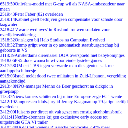
65
19:50
Onlyfans-model met G-cup wil als NASA-ambassadeur naar
maan
25
19:43
Peter Faber (82) overleden
25
19:14
Kabinet geeft bedrijven geen compensatie voor schade door
laagwater
24
18:41
'Zwarte weduwes' in Rusland trouwen soldaten voor
overlijdensuitkering
15
18:32
Ontslagen bij Halo Studios na Campaign Evolved
30
18:32
Trump grijpt weer in op automatisch staatsburgerschap bij
geboorte in VS
31
18:19
Amsterdams dierenasiel DOA overspoeld met babykonijntjes
19
18:06
PS5-doos waarschuwt voor einde fysieke games
23
17:58
OM eist TBS tegen verwarde man die agenten stak met
aardappelschilmesje
69
15:03
Israël meldt dood twee militairen in Zuid-Libanon, vergelding
aangekondigd
29
13:48
NPO-manager Menno de Boer geschorst na dickpic in
groepsapp
1
13:37
Nieuwkomers schitteren bij ruime Europese zege FC Twente
14
12:19
Zangeres en Idols-jurylid Jerney Kaagman op 79-jarige leeftijd
overleden
24
12:00
Huisarts per direct uit vak gezet om ernstig alcoholmisbruik
10
11:41
Netflix-abonnees krijgen exclusieve early access tot
uitgebreide GTA VI trailer
26
10:54
NAVO zet wegens Russische provocatie 250% meer