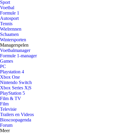
Sport
Voetbal
Formule 1
Autosport
Tennis
Wielrennen
Schaatsen
Wintersporten
Managerspelen
Voetbalmanager
Formule 1-manager
Games
PC
Playstation 4
Xbox One
Nintendo Switch
Xbox Series X|S
PlayStation 5
Film & TV
Film
Televisie
Trailers en Videos
Bioscoopagenda
Forum
Meer