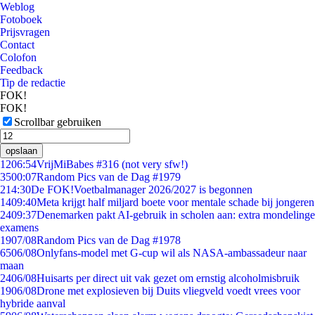
Weblog
Fotoboek
Prijsvragen
Contact
Colofon
Feedback
Tip de redactie
FOK!
FOK!
Scrollbar gebruiken
opslaan
12
06:54
VrijMiBabes #316 (not very sfw!)
35
00:07
Random Pics van de Dag #1979
2
14:30
De FOK!Voetbalmanager 2026/2027 is begonnen
14
09:40
Meta krijgt half miljard boete voor mentale schade bij jongeren
24
09:37
Denemarken pakt AI-gebruik in scholen aan: extra mondelinge
examens
19
07/08
Random Pics van de Dag #1978
65
06/08
Onlyfans-model met G-cup wil als NASA-ambassadeur naar
maan
24
06/08
Huisarts per direct uit vak gezet om ernstig alcoholmisbruik
19
06/08
Drone met explosieven bij Duits vliegveld voedt vrees voor
hybride aanval