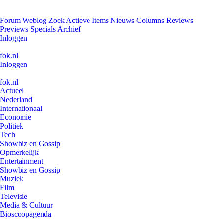
Forum
Weblog
Zoek
Actieve Items
Nieuws
Columns
Reviews
Previews
Specials
Archief
Inloggen
fok.nl
Inloggen
fok.nl
Actueel
Nederland
Internationaal
Economie
Politiek
Tech
Showbiz en Gossip
Opmerkelijk
Entertainment
Showbiz en Gossip
Muziek
Film
Televisie
Media & Cultuur
Bioscoopagenda