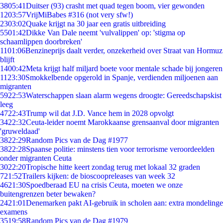
38
05:41
Duitser (93) crasht met quad tegen boom, vier gewonden
12
03:57
VrijMiBabes #316 (not very sfw!)
23
03:02
Quake krijgt na 30 jaar een gratis uitbreiding
55
01:42
Dikke Van Dale neemt 'vulvalippen' op: 'stigma op
schaamlippen doorbreken'
11
01:06
Benzineprijs daalt verder, onzekerheid over Straat van Hormuz
blijft
14
00:42
Meta krijgt half miljard boete voor mentale schade bij jongeren
11
23:30
Smokkelbende opgerold in Spanje, verdienden miljoenen aan
migranten
59
22:53
Waterschappen slaan alarm wegens droogte: Gereedschapskist
leeg
47
22:43
Trump wil dat J.D. Vance hem in 2028 opvolgt
34
22:32
Ceuta-leider noemt Marokkaanse grensaanval door migranten
'gruweldaad'
38
22:29
Random Pics van de Dag #1977
38
22:28
Spaanse politie: minstens tien voor terrorisme veroordeelden
onder migranten Ceuta
30
22:20
Tropische hitte keert zondag terug met lokaal 32 graden
7
21:52
Trailers kijken: de bioscoopreleases van week 32
46
21:30
Spoedberaad EU na crisis Ceuta, moeten we onze
buitengrenzen beter bewaken?
24
21:01
Denemarken pakt AI-gebruik in scholen aan: extra mondelinge
examens
35
19:58
Random Pics van de Dag #1979