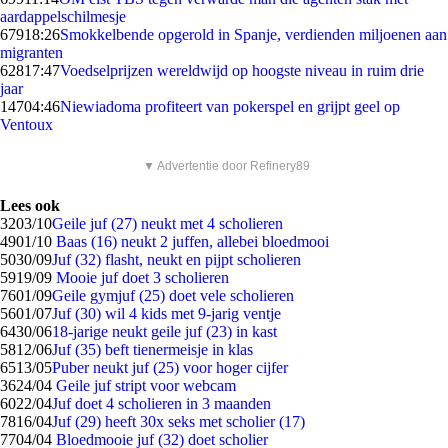
aardappelschilmesje
679
18:26
Smokkelbende opgerold in Spanje, verdienden miljoenen aan
migranten
628
17:47
Voedselprijzen wereldwijd op hoogste niveau in ruim drie
jaar
147
04:46
Niewiadoma profiteert van pokerspel en grijpt geel op
Ventoux
▼ Advertentie door Refinery89
Lees ook
32
03/10
Geile juf (27) neukt met 4 scholieren
49
01/10
Baas (16) neukt 2 juffen, allebei bloedmooi
50
30/09
Juf (32) flasht, neukt en pijpt scholieren
59
19/09
Mooie juf doet 3 scholieren
76
01/09
Geile gymjuf (25) doet vele scholieren
56
01/07
Juf (30) wil 4 kids met 9-jarig ventje
64
30/06
18-jarige neukt geile juf (23) in kast
58
12/06
Juf (35) beft tienermeisje in klas
65
13/05
Puber neukt juf (25) voor hoger cijfer
36
24/04
Geile juf stript voor webcam
60
22/04
Juf doet 4 scholieren in 3 maanden
78
16/04
Juf (29) heeft 30x seks met scholier (17)
77
04/04
Bloedmooie juf (32) doet scholier