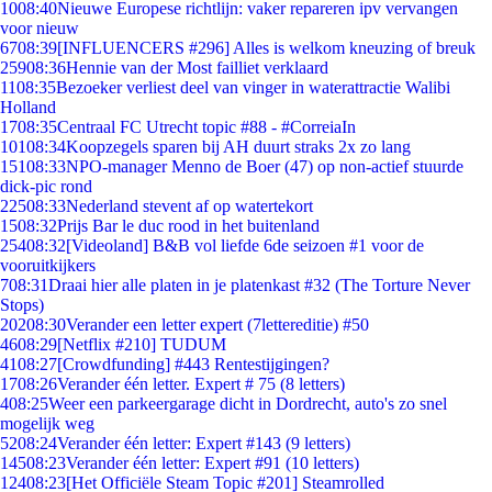
10
08:40
Nieuwe Europese richtlijn: vaker repareren ipv vervangen
voor nieuw
67
08:39
[INFLUENCERS #296] Alles is welkom kneuzing of breuk
259
08:36
Hennie van der Most failliet verklaard
11
08:35
Bezoeker verliest deel van vinger in waterattractie Walibi
Holland
17
08:35
Centraal FC Utrecht topic #88 - #CorreiaIn
101
08:34
Koopzegels sparen bij AH duurt straks 2x zo lang
151
08:33
NPO-manager Menno de Boer (47) op non-actief stuurde
dick-pic rond
225
08:33
Nederland stevent af op watertekort
15
08:32
Prijs Bar le duc rood in het buitenland
254
08:32
[Videoland] B&B vol liefde 6de seizoen #1 voor de
vooruitkijkers
7
08:31
Draai hier alle platen in je platenkast #32 (The Torture Never
Stops)
202
08:30
Verander een letter expert (7lettereditie) #50
46
08:29
[Netflix #210] TUDUM
41
08:27
[Crowdfunding] #443 Rentestijgingen?
17
08:26
Verander één letter. Expert # 75 (8 letters)
4
08:25
Weer een parkeergarage dicht in Dordrecht, auto's zo snel
mogelijk weg
52
08:24
Verander één letter: Expert #143 (9 letters)
145
08:23
Verander één letter: Expert #91 (10 letters)
124
08:23
[Het Officiële Steam Topic #201] Steamrolled