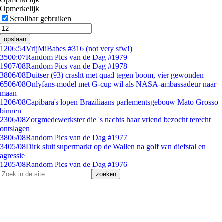
Opmerkelijk
Scrollbar gebruiken
opslaan
12
06:54
VrijMiBabes #316 (not very sfw!)
35
00:07
Random Pics van de Dag #1979
19
07/08
Random Pics van de Dag #1978
38
06/08
Duitser (93) crasht met quad tegen boom, vier gewonden
65
06/08
Onlyfans-model met G-cup wil als NASA-ambassadeur naar
maan
12
06/08
Capibara's lopen Braziliaans parlementsgebouw Mato Grosso
binnen
23
06/08
Zorgmedewerkster die 's nachts haar vriend bezocht terecht
ontslagen
38
06/08
Random Pics van de Dag #1977
34
05/08
Dirk sluit supermarkt op de Wallen na golf van diefstal en
agressie
12
05/08
Random Pics van de Dag #1976