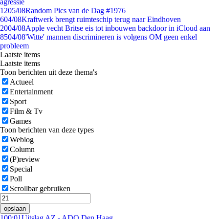
agressie
12
05/08
Random Pics van de Dag #1976
6
04/08
Kraftwerk brengt ruimteschip terug naar Eindhoven
20
04/08
Apple vecht Britse eis tot inbouwen backdoor in iCloud aan
85
04/08
'Witte' mannen discrimineren is volgens OM geen enkel
probleem
Laatste items
Laatste items
Toon berichten uit deze thema's
Actueel
Entertainment
Sport
Film & Tv
Games
Toon berichten van deze types
Weblog
Column
(P)review
Special
Poll
Scrollbar gebruiken
opslaan
1
00:01
Uitslag AZ - ADO Den Haag