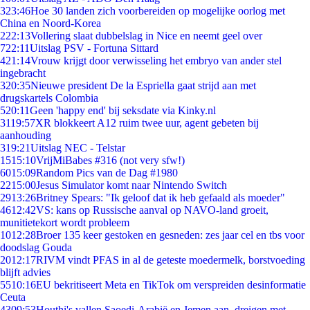
3
23:46
Hoe 30 landen zich voorbereiden op mogelijke oorlog met
China en Noord-Korea
2
22:13
Vollering slaat dubbelslag in Nice en neemt geel over
7
22:11
Uitslag PSV - Fortuna Sittard
4
21:14
Vrouw krijgt door verwisseling het embryo van ander stel
ingebracht
3
20:35
Nieuwe president De la Espriella gaat strijd aan met
drugskartels Colombia
5
20:11
Geen 'happy end' bij seksdate via Kinky.nl
31
19:57
XR blokkeert A12 ruim twee uur, agent gebeten bij
aanhouding
3
19:21
Uitslag NEC - Telstar
15
15:10
VrijMiBabes #316 (not very sfw!)
60
15:09
Random Pics van de Dag #1980
22
15:00
Jesus Simulator komt naar Nintendo Switch
29
13:26
Britney Spears: "Ik geloof dat ik heb gefaald als moeder"
46
12:42
VS: kans op Russische aanval op NAVO-land groeit,
munitietekort wordt probleem
10
12:28
Broer 135 keer gestoken en gesneden: zes jaar cel en tbs voor
doodslag Gouda
20
12:17
RIVM vindt PFAS in al de geteste moedermelk, borstvoeding
blijft advies
55
10:16
EU bekritiseert Meta en TikTok om verspreiden desinformatie
Ceuta
43
09:53
Houthi's vallen Saoedi-Arabië en Jemen aan, dreigen met