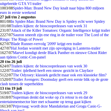
uitgebreide GTA VI trailer
10
03/08
Spider-Man: Brand New Day knalt naar bijna 800 miljoen
euro in eerste weekend
27 juli t/m 2 augustus
8
01/08
In Spider-Man: Brand New Day is Spidey echt weer Spidey
1
01/08
Trailers kijken: de bioscoopreleases van week 31
2
31/07
Attack of the Killer Tomatoes: Organic Intelligence krijgt trailer
22
27/07
Sauron smeedt zijn ene ring in de trailer voor The Lord of the
Rings: The Rings of Power
6
27/07
Blade Runner-vervolg '2099' krijgt een trailer
4
27/07
Hal Jordan worstelt met zijn opvolging in Lanterns-trailer
16
27/07
Marvel kondigt derde Black Panther en nieuwe Ghost Rider
aan tijdens Comic-Con-panel
20 t/m 26 juli
6
24/07
Trailers kijken: de bioscoopreleases van week 30
1
22/07
Trailer: ijdelheid heeft een nieuw gezicht in Clayface
51
22/07
The Odyssey: klassiek gedicht maar ook een klassieke film?
15
20/07
Trailer Avengers: Doomsday geeft een eerste blik op de grote
clash tussen de superhelden
13 t/m 19 juli
5
19/07
Trailers kijken: de bioscoopreleases van week 29
16
18/07
Superman denkt dat woke op z'n retour is en dat de
entertainmentsector hier met schaamte op terug gaat kijken
16
13/07
Prijsvraag: wordt deze Mandalorian and Grogu Casio G-
Shock van jou?