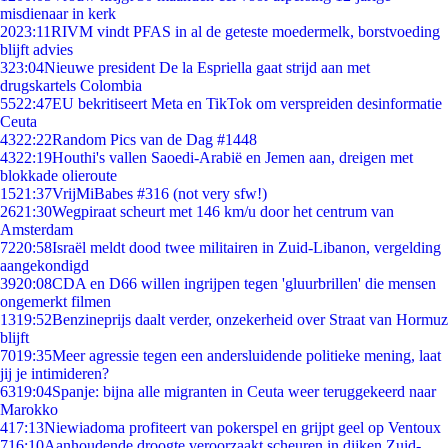
misdienaar in kerk
20
23:11
RIVM vindt PFAS in al de geteste moedermelk, borstvoeding
blijft advies
3
23:04
Nieuwe president De la Espriella gaat strijd aan met
drugskartels Colombia
55
22:47
EU bekritiseert Meta en TikTok om verspreiden desinformatie
Ceuta
43
22:22
Random Pics van de Dag #1448
43
22:19
Houthi's vallen Saoedi-Arabië en Jemen aan, dreigen met
blokkade olieroute
15
21:37
VrijMiBabes #316 (not very sfw!)
26
21:30
Wegpiraat scheurt met 146 km/u door het centrum van
Amsterdam
72
20:58
Israël meldt dood twee militairen in Zuid-Libanon, vergelding
aangekondigd
39
20:08
CDA en D66 willen ingrijpen tegen 'gluurbrillen' die mensen
ongemerkt filmen
13
19:52
Benzineprijs daalt verder, onzekerheid over Straat van Hormuz
blijft
70
19:35
Meer agressie tegen een andersluidende politieke mening, laat
jij je intimideren?
63
19:04
Spanje: bijna alle migranten in Ceuta weer teruggekeerd naar
Marokko
4
17:13
Niewiadoma profiteert van pokerspel en grijpt geel op Ventoux
7
16:10
Aanhoudende droogte veroorzaakt scheuren in dijken Zuid-