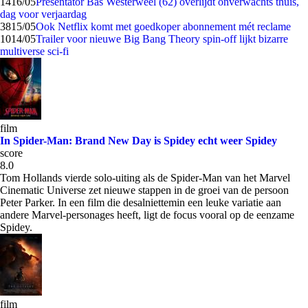
14
16/05
Presentator Bas Westerweel (62) overlijdt onverwachts thuis,
dag voor verjaardag
38
15/05
Ook Netflix komt met goedkoper abonnement mét reclame
10
14/05
Trailer voor nieuwe Big Bang Theory spin-off lijkt bizarre
multiverse sci-fi
film
In Spider-Man: Brand New Day is Spidey echt weer Spidey
score
8.0
Tom Hollands vierde solo-uiting als de Spider-Man van het Marvel
Cinematic Universe zet nieuwe stappen in de groei van de persoon
Peter Parker. In een film die desalniettemin een leuke variatie aan
andere Marvel-personages heeft, ligt de focus vooral op de eenzame
Spidey.
film