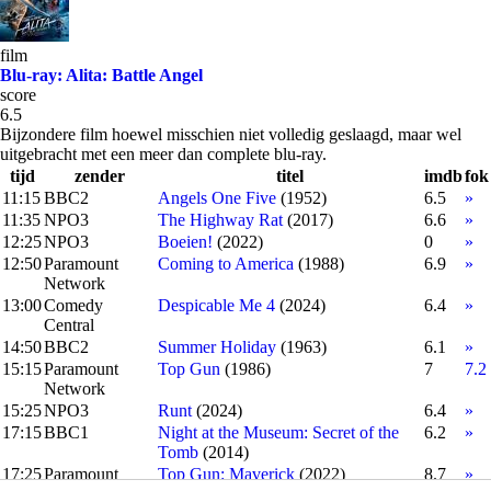
film
Blu-ray: Alita: Battle Angel
score
6.5
Bijzondere film hoewel misschien niet volledig geslaagd, maar wel
uitgebracht met een meer dan complete blu-ray.
tijd
zender
titel
imdb
fok
11:15
BBC2
Angels One Five
(1952)
6.5
»
11:35
NPO3
The Highway Rat
(2017)
6.6
»
12:25
NPO3
Boeien!
(2022)
0
»
12:50
Paramount
Coming to America
(1988)
6.9
»
Network
13:00
Comedy
Despicable Me 4
(2024)
6.4
»
Central
14:50
BBC2
Summer Holiday
(1963)
6.1
»
15:15
Paramount
Top Gun
(1986)
7
7.2
Network
15:25
NPO3
Runt
(2024)
6.4
»
17:15
BBC1
Night at the Museum: Secret of the
6.2
»
Tomb
(2014)
17:25
Paramount
Top Gun: Maverick
(2022)
8.7
»