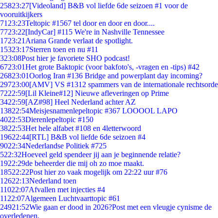
258
23:27
[Videoland] B&B vol liefde 6de seizoen #1 voor de
vooruitkijkers
71
23:23
Teltopic #1567 tel door en door en door....
77
23:22
[IndyCar] #115 We're in Nashville Tennessee
17
23:21
Ariana Grande verlaat de spotlight.
153
23:17
Sterren toen en nu #11
3
23:08
Post hier je favoriete SHO podcast!
67
23:01
Het grote Baktopic (voor bakfoto's, -vragen en -tips) #42
268
23:01
Oorlog Iran #136 Bridge and powerplant day incoming?
297
23:00
[AMV] VS #1312 spammers van de internationale rechtsorde
72
22:59
[Lil Kleine#12] Nieuwe afleveringen op Prime
34
22:59
[AZ#98] Heel Nederland achter AZ
138
22:54
Meisjesnamenlepeltopic #367 LOOOOL LAPO
40
22:53
Dierenlepeltopic #150
38
22:53
Het hele alfabet #108 en 4letterwoord
196
22:44
[RTL] B&B vol liefde 6de seizoen #4
90
22:34
Nederlandse Politiek #725
5
22:32
Hoeveel geld spendeer jij aan je beginnende relatie?
19
22:29
de beheerder die mij oh zo moe maakt.
185
22:22
Post hier zo vaak mogelijk om 22:22 uur #76
126
22:13
Nederland toen
110
22:07
Afvallen met injecties #4
11
22:07
Algemeen Luchtvaarttopic #61
249
21:52
Wie gaan er dood in 2026?Post met een vleugje cynisme de
overledenen.