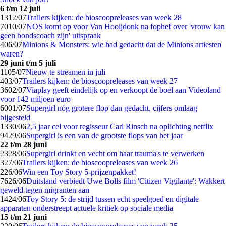
6 t/m 12 juli
13
12/07
Trailers kijken: de bioscoopreleases van week 28
70
10/07
NOS komt op voor Van Hooijdonk na fophef over 'vrouw kan
geen bondscoach zijn' uitspraak
4
06/07
Minions & Monsters: wie had gedacht dat de Minions artiesten
waren?
29 juni t/m 5 juli
11
05/07
Nieuw te streamen in juli
4
03/07
Trailers kijken: de bioscoopreleases van week 27
36
02/07
Viaplay geeft eindelijk op en verkoopt de boel aan Videoland
voor 142 miljoen euro
60
01/07
Supergirl nóg grotere flop dan gedacht, cijfers omlaag
bijgesteld
13
30/06
2,5 jaar cel voor regisseur Carl Rinsch na oplichting netflix
94
29/06
Supergirl is een van de grootste flops van het jaar
22 t/m 28 juni
23
28/06
Supergirl drinkt en vecht om haar trauma's te verwerken
3
27/06
Trailers kijken: de bioscoopreleases van week 26
2
26/06
Win een Toy Story 5-prijzenpakket!
76
26/06
Duitsland verbiedt Uwe Bolls film 'Citizen Vigilante': Wakkert
geweld tegen migranten aan
14
24/06
Toy Story 5: de strijd tussen echt speelgoed en digitale
apparaten onderstreept actuele kritiek op sociale media
15 t/m 21 juni