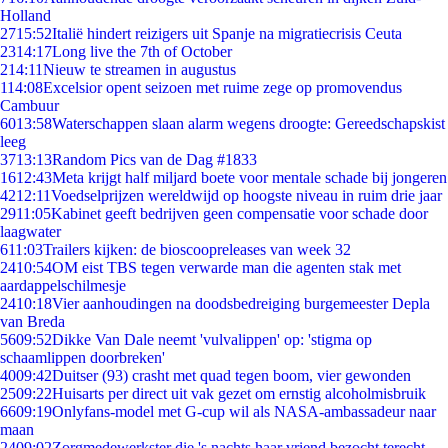
Holland
27
15:52
Italië hindert reizigers uit Spanje na migratiecrisis Ceuta
23
14:17
Long live the 7th of October
2
14:11
Nieuw te streamen in augustus
1
14:08
Excelsior opent seizoen met ruime zege op promovendus
Cambuur
60
13:58
Waterschappen slaan alarm wegens droogte: Gereedschapskist
leeg
37
13:13
Random Pics van de Dag #1833
16
12:43
Meta krijgt half miljard boete voor mentale schade bij jongeren
42
12:11
Voedselprijzen wereldwijd op hoogste niveau in ruim drie jaar
29
11:05
Kabinet geeft bedrijven geen compensatie voor schade door
laagwater
6
11:03
Trailers kijken: de bioscoopreleases van week 32
24
10:54
OM eist TBS tegen verwarde man die agenten stak met
aardappelschilmesje
24
10:18
Vier aanhoudingen na doodsbedreiging burgemeester Depla
van Breda
56
09:52
Dikke Van Dale neemt 'vulvalippen' op: 'stigma op
schaamlippen doorbreken'
40
09:42
Duitser (93) crasht met quad tegen boom, vier gewonden
25
09:22
Huisarts per direct uit vak gezet om ernstig alcoholmisbruik
66
09:19
Onlyfans-model met G-cup wil als NASA-ambassadeur naar
maan
24
09:02
Zorgmedewerkster die 's nachts haar vriend bezocht terecht