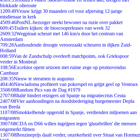
blokkade olieroute
12
09:49
Vrouw krijgt 30 maanden cel voor afpersing 12-jarige
misdienaar in kerk
45
09:46
PostNL-bezorger steekt bewoner na ruzie over pakket
6
09:45
Trailers kijken: de bioscoopreleases van week 32
26
09:32
Wegpiraat scheurt met 146 km/u door het centrum van
Amsterdam
7
09:28
Aanhoudende droogte veroorzaakt scheuren in dijken Zuid-
Holland
0
08:59
Van de Zandschulp overleeft matchpoints, ook Griekspoor
verder in Montreal
1
08:56
Excelsior opent seizoen met ruime zege op promovendus
Cambuur
2
08:35
Nieuw te streamen in augustus
4
04:46
Niewiadoma profiteert van pokerspel en grijpt geel op Ventoux
35
08/08
Random Pics van de Dag #1979
27
07/08
Italië hindert reizigers uit Spanje na migratiecrisis Ceuta
24
07/08
Vier aanhoudingen na doodsbedreiging burgemeester Depla
van Breda
11
07/08
Smokkelbende opgerold in Spanje, verdienden miljoenen aan
migranten
39
07/08
CDA en D66 willen ingrijpen tegen 'gluurbrillen' die mensen
ongemerkt filmen
13
07/08
Benzineprijs daalt verder, onzekerheid over Straat van Hormuz