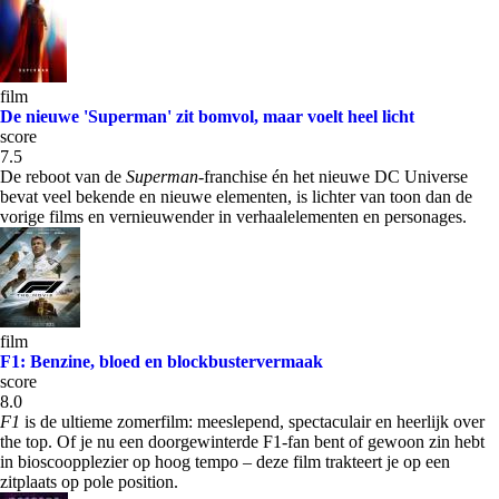
film
De nieuwe 'Superman' zit bomvol, maar voelt heel licht
score
7.5
De reboot van de
Superman
-franchise én het nieuwe DC Universe
bevat veel bekende en nieuwe elementen, is lichter van toon dan de
vorige films en vernieuwender in verhaalelementen en personages.
film
F1: Benzine, bloed en blockbustervermaak
score
8.0
F1
is de ultieme zomerfilm: meeslepend, spectaculair en heerlijk over
the top. Of je nu een doorgewinterde F1-fan bent of gewoon zin hebt
in bioscoopplezier op hoog tempo – deze film trakteert je op een
zitplaats op pole position.