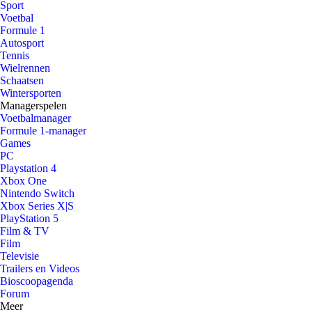
Sport
Voetbal
Formule 1
Autosport
Tennis
Wielrennen
Schaatsen
Wintersporten
Managerspelen
Voetbalmanager
Formule 1-manager
Games
PC
Playstation 4
Xbox One
Nintendo Switch
Xbox Series X|S
PlayStation 5
Film & TV
Film
Televisie
Trailers en Videos
Bioscoopagenda
Forum
Meer