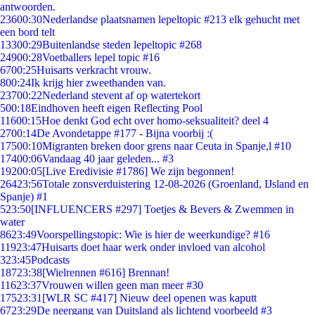
antwoorden.
236
00:30
Nederlandse plaatsnamen lepeltopic #213 elk gehucht met
een bord telt
133
00:29
Buitenlandse steden lepeltopic #268
249
00:28
Voetballers lepel topic #16
67
00:25
Huisarts verkracht vrouw.
8
00:24
Ik krijg hier zweethanden van.
237
00:22
Nederland stevent af op watertekort
5
00:18
Eindhoven heeft eigen Reflecting Pool
116
00:15
Hoe denkt God echt over homo-seksualiteit? deel 4
27
00:14
De Avondetappe #177 - Bijna voorbij :(
175
00:10
Migranten breken door grens naar Ceuta in Spanje,l #10
174
00:06
Vandaag 40 jaar geleden... #3
192
00:05
[Live Eredivisie #1786] We zijn begonnen!
264
23:56
Totale zonsverduistering 12-08-2026 (Groenland, IJsland en
Spanje) #1
5
23:50
[INFLUENCERS #297] Toetjes & Bevers & Zwemmen in
water
86
23:49
Voorspellingstopic: Wie is hier de weerkundige? #16
119
23:47
Huisarts doet haar werk onder invloed van alcohol
3
23:45
Podcasts
187
23:38
[Wielrennen #616] Brennan!
116
23:37
Vrouwen willen geen man meer #30
175
23:31
[WLR SC #417] Nieuw deel openen was kaputt
67
23:29
De neergang van Duitsland als lichtend voorbeeld #3