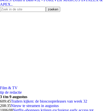
APEX..
Film & TV
tip de redactie
3 t/m 9 augustus
6
09:45
Trailers kijken: de bioscoopreleases van week 32
2
08:35
Nieuw te streamen in augustus
10
06/08
Netflix-abonnees krijgen exclusieve early access tot