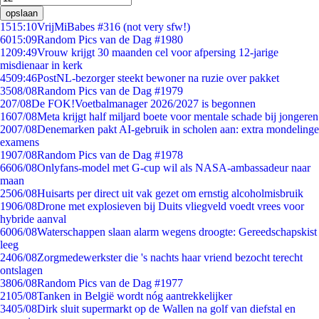
opslaan
15
15:10
VrijMiBabes #316 (not very sfw!)
60
15:09
Random Pics van de Dag #1980
12
09:49
Vrouw krijgt 30 maanden cel voor afpersing 12-jarige
misdienaar in kerk
45
09:46
PostNL-bezorger steekt bewoner na ruzie over pakket
35
08/08
Random Pics van de Dag #1979
2
07/08
De FOK!Voetbalmanager 2026/2027 is begonnen
16
07/08
Meta krijgt half miljard boete voor mentale schade bij jongeren
20
07/08
Denemarken pakt AI-gebruik in scholen aan: extra mondelinge
examens
19
07/08
Random Pics van de Dag #1978
66
06/08
Onlyfans-model met G-cup wil als NASA-ambassadeur naar
maan
25
06/08
Huisarts per direct uit vak gezet om ernstig alcoholmisbruik
19
06/08
Drone met explosieven bij Duits vliegveld voedt vrees voor
hybride aanval
60
06/08
Waterschappen slaan alarm wegens droogte: Gereedschapskist
leeg
24
06/08
Zorgmedewerkster die 's nachts haar vriend bezocht terecht
ontslagen
38
06/08
Random Pics van de Dag #1977
21
05/08
Tanken in België wordt nóg aantrekkelijker
34
05/08
Dirk sluit supermarkt op de Wallen na golf van diefstal en