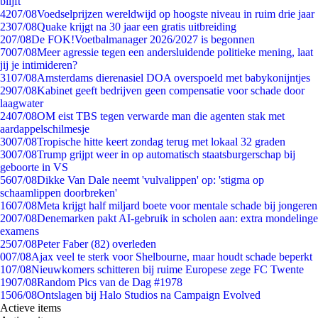
blijft
42
07/08
Voedselprijzen wereldwijd op hoogste niveau in ruim drie jaar
23
07/08
Quake krijgt na 30 jaar een gratis uitbreiding
2
07/08
De FOK!Voetbalmanager 2026/2027 is begonnen
70
07/08
Meer agressie tegen een andersluidende politieke mening, laat
jij je intimideren?
31
07/08
Amsterdams dierenasiel DOA overspoeld met babykonijntjes
29
07/08
Kabinet geeft bedrijven geen compensatie voor schade door
laagwater
24
07/08
OM eist TBS tegen verwarde man die agenten stak met
aardappelschilmesje
30
07/08
Tropische hitte keert zondag terug met lokaal 32 graden
30
07/08
Trump grijpt weer in op automatisch staatsburgerschap bij
geboorte in VS
56
07/08
Dikke Van Dale neemt 'vulvalippen' op: 'stigma op
schaamlippen doorbreken'
16
07/08
Meta krijgt half miljard boete voor mentale schade bij jongeren
20
07/08
Denemarken pakt AI-gebruik in scholen aan: extra mondelinge
examens
25
07/08
Peter Faber (82) overleden
0
07/08
Ajax veel te sterk voor Shelbourne, maar houdt schade beperkt
1
07/08
Nieuwkomers schitteren bij ruime Europese zege FC Twente
19
07/08
Random Pics van de Dag #1978
15
06/08
Ontslagen bij Halo Studios na Campaign Evolved
Actieve items