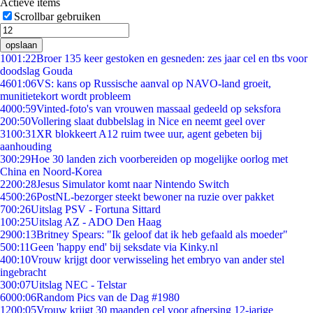
Actieve items
Scrollbar gebruiken
opslaan
10
01:22
Broer 135 keer gestoken en gesneden: zes jaar cel en tbs voor
doodslag Gouda
46
01:06
VS: kans op Russische aanval op NAVO-land groeit,
munitietekort wordt probleem
40
00:59
Vinted-foto's van vrouwen massaal gedeeld op seksfora
2
00:50
Vollering slaat dubbelslag in Nice en neemt geel over
31
00:31
XR blokkeert A12 ruim twee uur, agent gebeten bij
aanhouding
3
00:29
Hoe 30 landen zich voorbereiden op mogelijke oorlog met
China en Noord-Korea
22
00:28
Jesus Simulator komt naar Nintendo Switch
45
00:26
PostNL-bezorger steekt bewoner na ruzie over pakket
7
00:26
Uitslag PSV - Fortuna Sittard
1
00:25
Uitslag AZ - ADO Den Haag
29
00:13
Britney Spears: "Ik geloof dat ik heb gefaald als moeder"
5
00:11
Geen 'happy end' bij seksdate via Kinky.nl
4
00:10
Vrouw krijgt door verwisseling het embryo van ander stel
ingebracht
3
00:07
Uitslag NEC - Telstar
60
00:06
Random Pics van de Dag #1980
12
00:05
Vrouw krijgt 30 maanden cel voor afpersing 12-jarige