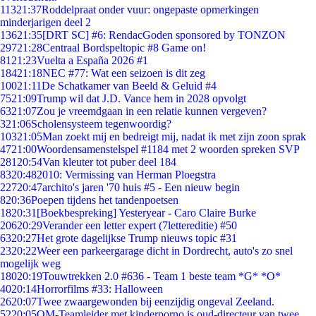
113
21:37
Roddelpraat onder vuur: ongepaste opmerkingen
minderjarigen deel 2
136
21:35
[DRT SC] #6: RendacGoden sponsored by TONZON
297
21:28
Centraal Bordspeltopic #8 Game on!
81
21:23
Vuelta a España 2026 #1
184
21:18
NEC #77: Wat een seizoen is dit zeg
100
21:11
De Schatkamer van Beeld & Geluid #4
75
21:09
Trump wil dat J.D. Vance hem in 2028 opvolgt
63
21:07
Zou je vreemdgaan in een relatie kunnen vergeven?
3
21:06
Scholensysteem tegenwoordig?
103
21:05
Man zoekt mij en bedreigt mij, nadat ik met zijn zoon sprak
47
21:00
Woordensamenstelspel #1184 met 2 woorden spreken SVP
281
20:54
Van kleuter tot puber deel 184
83
20:48
2010: Vermissing van Herman Ploegstra
227
20:47
archito's jaren '70 huis #5 - Een nieuw begin
8
20:36
Poepen tijdens het tandenpoetsen
18
20:31
[Boekbespreking] Yesteryear - Caro Claire Burke
206
20:29
Verander een letter expert (7lettereditie) #50
63
20:27
Het grote dagelijkse Trump nieuws topic #31
23
20:22
Weer een parkeergarage dicht in Dordrecht, auto's zo snel
mogelijk weg
180
20:19
Touwtrekken 2.0 #636 - Team 1 beste team *G* *O*
40
20:14
Horrorfilms #33: Halloween
26
20:07
Twee zwaargewonden bij eenzijdig ongeval Zeeland.
52
20:05
OM-Teamleider met kinderporno is oud-directeur van twee