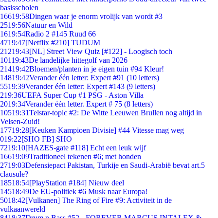
basisscholen
166
19:58
Dingen waar je enorm vrolijk van wordt #3
25
19:56
Natuur en Wild
16
19:54
Radio 2 #145 Ruud 66
47
19:47
[Netflix #210] TUDUM
212
19:43
[NL] Street View Quiz [#122] - Loogisch toch
101
19:43
De landelijke hittegolf van 2026
214
19:42
Bloemen/planten in je eigen tuin #94 Kleur!
148
19:42
Verander één letter: Expert #91 (10 letters)
55
19:39
Verander één letter: Expert #143 (9 letters)
2
19:36
UEFA Super Cup #1 PSG - Aston Villa
20
19:34
Verander één letter. Expert # 75 (8 letters)
105
19:31
Telstar-topic #2: De Witte Leeuwen Brullen nog altijd in
Velsen-Zuid!
177
19:28
[Keuken Kampioen Divisie] #44 Vitesse mag weg
0
19:22
[SHO FB] SHO
72
19:10
[HAZES-gate #118] Echt een leuk wijf
166
19:09
Traditioneel tekenen #6; met honden
27
19:03
Defensiepact Pakistan, Turkije en Saudi-Arabië bevat art.5
clausule?
185
18:54
[PlayStation #184] Nieuw deel
145
18:49
De EU-politiek #6 Musk naar Europa!
50
18:42
[Vulkanen] The Ring of Fire #9: Activiteit in de
vulkaanwereld
84
18:37
Drum n Bass #52 - FOREVER MARCUS INTALEX &