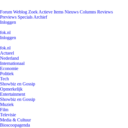
Forum
Weblog
Zoek
Actieve Items
Nieuws
Columns
Reviews
Previews
Specials
Archief
Inloggen
fok.nl
Inloggen
fok.nl
Actueel
Nederland
Internationaal
Economie
Politiek
Tech
Showbiz en Gossip
Opmerkelijk
Entertainment
Showbiz en Gossip
Muziek
Film
Televisie
Media & Cultuur
Bioscoopagenda