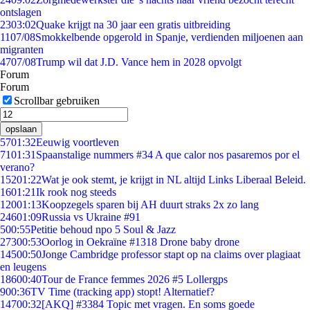
ontslagen
23
03:02
Quake krijgt na 30 jaar een gratis uitbreiding
11
07/08
Smokkelbende opgerold in Spanje, verdienden miljoenen aan
migranten
47
07/08
Trump wil dat J.D. Vance hem in 2028 opvolgt
Forum
Forum
Scrollbar gebruiken
opslaan
57
01:32
Eeuwig voortleven
71
01:31
Spaanstalige nummers #34 A que calor nos pasaremos por el
verano?
152
01:22
Wat je ook stemt, je krijgt in NL altijd Links Liberaal Beleid.
16
01:21
Ik rook nog steeds
120
01:13
Koopzegels sparen bij AH duurt straks 2x zo lang
246
01:09
Russia vs Ukraine #91
5
00:55
Petitie behoud npo 5 Soul & Jazz
273
00:53
Oorlog in Oekraïne #1318 Drone baby drone
145
00:50
Jonge Cambridge professor stapt op na claims over plagiaat
en leugens
186
00:40
Tour de France femmes 2026 #5 Lollergps
9
00:36
TV Time (tracking app) stopt! Alternatief?
147
00:32
[AKQ] #3384 Topic met vragen. En soms goede