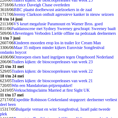
2
20/06
Trailers kijken: de bioscoopreleases van week 25
27
18/06
Actrice Daveigh Chase overleden
36
18/06
BBC plaatst doelbewust asielzoekers in de zaal
17
17/06
Jeremy Clarkson onthult agressieve kanker in nieuw seizoen
8 t/m 14 juni
21
13/06
VS keurt megafusie Paramount en Warner Bros. goed
8
11/06
Paaldansscene met Sydney Sweeney geschrapt: Sweeney baalt
5
09/06
Afleveringen Verboden Liefde offline na pedozaak deelnemers
1 t/m 7 juni
26
07/06
Kinderen moorden erop los in trailer Ice Cream Man
33
06/06
Maar 35 miljoen minder kijkers Eurovisie Songfestival
ondanks boycot
41
06/06
Omroepen eisen hard ingrijpen tegen Ongehoord Nederland
2
06/06
Trailers kijken: de bioscoopreleases van week 23
25 t/m 31 mei
5
29/05
Trailers kijken: de bioscoopreleases van week 22
18 t/m 24 mei
6
23/05
Trailers kijken: de bioscoopreleases van week 21
7
20/05
Win een Mandalorian-prijzenpakket!
24
19/05
Verkrachtingsclaims Married at first Sight UK
11 t/m 17 mei
27
17/05
Expeditie Robinson Griekenland stopgezet: deelnemer verliest
deel been
153
17/05
Bulgarije verrast en wint Songfestival, Israël pakt tweede
plek