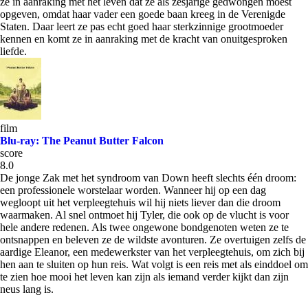
ze in aanraking met het leven dat ze als zesjarige gedwongen moest
opgeven, omdat haar vader een goede baan kreeg in de Verenigde
Staten. Daar leert ze pas echt goed haar sterkzinnige grootmoeder
kennen en komt ze in aanraking met de kracht van onuitgesproken
liefde.
film
Blu-ray: The Peanut Butter Falcon
score
8.0
De jonge Zak met het syndroom van Down heeft slechts één droom:
een professionele worstelaar worden. Wanneer hij op een dag
wegloopt uit het verpleegtehuis wil hij niets liever dan die droom
waarmaken. Al snel ontmoet hij Tyler, die ook op de vlucht is voor
hele andere redenen. Als twee ongewone bondgenoten weten ze te
ontsnappen en beleven ze de wildste avonturen. Ze overtuigen zelfs de
aardige Eleanor, een medewerkster van het verpleegtehuis, om zich bij
hen aan te sluiten op hun reis. Wat volgt is een reis met als einddoel om
te zien hoe mooi het leven kan zijn als iemand verder kijkt dan zijn
neus lang is.