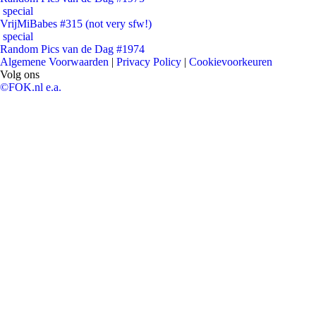
special
VrijMiBabes #315 (not very sfw!)
special
Random Pics van de Dag #1974
Algemene Voorwaarden
|
Privacy Policy
|
Cookievoorkeuren
Volg ons
©FOK.nl e.a.