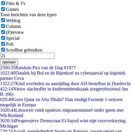
Film & Tv
Games
Toon berichten van deze types
Weblog
Column
(P)review
Special
Poll
Scrollbar gebruiken
opslaan
25
00:35
Random Pics van de Dag #1977
10
22:40
Datalek bij Bol en de Bijenkorf na cyberaanval op logistiek
partner Ceva
13
22:27
Kind overleden na aanrijding door AH-bestelbus in Dordrecht
4
22:14
Nieuw slachtoffer in kindermisbruikzaak zorgprofessional Jan
B. (66)
0
20:49
Geen Qatar en Abu Dhabi? Dan eindigt Formule 1-seizoen
mogelijk in Europa
10
20:44
Litouwen vindt opnieuw migrantentunnel onder grens met
Wit-Rusland
30
20:34
Progressieve Democraat El-Sayed wint nipt voorverkiezing
Michigan
7
20:24
Accell, moederbedrijf Sparta en Batavus, vraagt uitstel van