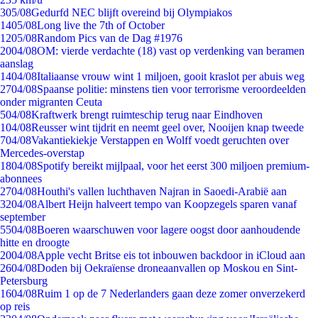
3
05/08
Gedurfd NEC blijft overeind bij Olympiakos
14
05/08
Long live the 7th of October
12
05/08
Random Pics van de Dag #1976
20
04/08
OM: vierde verdachte (18) vast op verdenking van beramen
aanslag
14
04/08
Italiaanse vrouw wint 1 miljoen, gooit kraslot per abuis weg
27
04/08
Spaanse politie: minstens tien voor terrorisme veroordeelden
onder migranten Ceuta
5
04/08
Kraftwerk brengt ruimteschip terug naar Eindhoven
1
04/08
Reusser wint tijdrit en neemt geel over, Nooijen knap tweede
7
04/08
Vakantiekiekje Verstappen en Wolff voedt geruchten over
Mercedes-overstap
18
04/08
Spotify bereikt mijlpaal, voor het eerst 300 miljoen premium-
abonnees
27
04/08
Houthi's vallen luchthaven Najran in Saoedi-Arabië aan
32
04/08
Albert Heijn halveert tempo van Koopzegels sparen vanaf
september
55
04/08
Boeren waarschuwen voor lagere oogst door aanhoudende
hitte en droogte
20
04/08
Apple vecht Britse eis tot inbouwen backdoor in iCloud aan
26
04/08
Doden bij Oekraïense droneaanvallen op Moskou en Sint-
Petersburg
16
04/08
Ruim 1 op de 7 Nederlanders gaan deze zomer onverzekerd
op reis