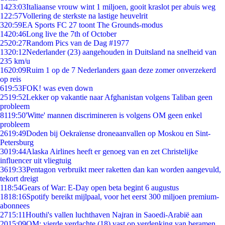
14
23:03
Italiaanse vrouw wint 1 miljoen, gooit kraslot per abuis weg
1
22:57
Vollering de sterkste na lastige heuvelrit
3
20:59
EA Sports FC 27 toont The Grounds-modus
14
20:46
Long live the 7th of October
25
20:27
Random Pics van de Dag #1977
13
20:12
Nederlander (23) aangehouden in Duitsland na snelheid van
235 km/u
16
20:09
Ruim 1 op de 7 Nederlanders gaan deze zomer onverzekerd
op reis
6
19:53
FOK! was even down
25
19:52
Lekker op vakantie naar Afghanistan volgens Taliban geen
probleem
81
19:50
'Witte' mannen discrimineren is volgens OM geen enkel
probleem
26
19:49
Doden bij Oekraïense droneaanvallen op Moskou en Sint-
Petersburg
30
19:44
Alaska Airlines heeft er genoeg van en zet Christelijke
influencer uit vliegtuig
36
19:33
Pentagon verbruikt meer raketten dan kan worden aangevuld,
tekort dreigt
1
18:54
Gears of War: E-Day open beta begint 6 augustus
18
18:16
Spotify bereikt mijlpaal, voor het eerst 300 miljoen premium-
abonnees
27
15:11
Houthi's vallen luchthaven Najran in Saoedi-Arabië aan
20
15:09
OM: vierde verdachte (18) vast op verdenking van beramen