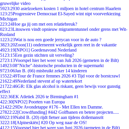
gruwelijke video
59
23:29
30 asielzoekers kosten 1 miljoen in hotel centrum Haarlem
1
23:25
Progressieve Democraat El-Sayed wint nipt voorverkiezing
Michigan
2
23:24
Hoe ga jij om met een relatiebreuk?
0
23:23
Litouwen vindt opnieuw migrantentunnel onder grens met Wit-
Rusland
12
23:23
Wat is nou een goede jerrycan voor in de auto ?
38
23:20
Zoon(11) onderneemt werkelijk geen reet in de vakantie
49
23:19
[NPO1] Goedenavond Nederland
51
23:15
Een gezin stichten uit verveling?
27
23:13
Voorspel hier het weer van Juli 2026 (gemeten in de Bilt)
149
23:08
"Niche"-historische producten in de supermarkt
97
23:06
Jan B. (66) misbruikt zeker 14 kinderen
155
22:49
Tour de France femmes 2026 #3 Tijd voor de borstcrawl
216
22:49
Nederland stevent af op watertekort
217
22:46
GR: Elk glas alcohol is riskant, geen bewijs voor gunstig
effect
3
22:36
EK Atletiek 2026 te Birmingham #1
4
22:30
[NPO2] Poorten van Europa
214
22:29
De Avondetappe #176 - Met Ellen ten Damme.
278
22:22
[Crowdfunding] #442 Golfbanen en betere projecten.....
69
22:19
Nabil B. (20) rijdt fietser aan tijdens dollemansrit
32
22:18
[Alpineskiën] #20 Op weg naar de OS!
41
22:15
Voorspel hier het weer van Juni 2026 (gemeten in de Bilt)