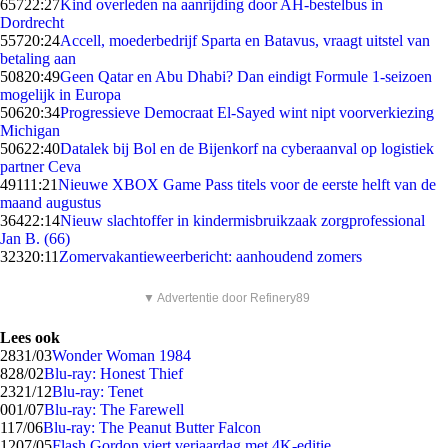
657
22:27
Kind overleden na aanrijding door AH-bestelbus in
Dordrecht
557
20:24
Accell, moederbedrijf Sparta en Batavus, vraagt uitstel van
betaling aan
508
20:49
Geen Qatar en Abu Dhabi? Dan eindigt Formule 1-seizoen
mogelijk in Europa
506
20:34
Progressieve Democraat El-Sayed wint nipt voorverkiezing
Michigan
506
22:40
Datalek bij Bol en de Bijenkorf na cyberaanval op logistiek
partner Ceva
491
11:21
Nieuwe XBOX Game Pass titels voor de eerste helft van de
maand augustus
364
22:14
Nieuw slachtoffer in kindermisbruikzaak zorgprofessional
Jan B. (66)
323
20:11
Zomervakantieweerbericht: aanhoudend zomers
▼ Advertentie door Refinery89
Lees ook
28
31/03
Wonder Woman 1984
8
28/02
Blu-ray: Honest Thief
23
21/12
Blu-ray: Tenet
0
01/07
Blu-ray: The Farewell
1
17/06
Blu-ray: The Peanut Butter Falcon
12
07/05
Flash Gordon viert verjaardag met 4K-editie