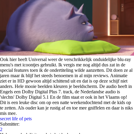
Ook hier heeft Universal weer de verschrikkelijk onduidelijke blu-ray
menu's met icoontjes gebruikt. Ik vergis me nog altijd dus zat in de
special features toen ik de ondertiteling wilde aanzetten. Dit doen ze al
jaren maar ik blijf het steeds benoemen in al mijn reviews. Animatie
ziet er in HD gewoon altijd schittend uit en dat is op deze schijf niet
anders. Hele mooie beelden kleuren je beeldscherm. De audio heeft in
Engels een Dolby Digital Plus 7. track, de Nederlandse audio is
'slechts' Dolby Digital 5.1 En de film staat er ook in het Vlaams op!
Dit is een leuke disc om op een natte weekendochtend met de kids op
te zetten. Als ouder kan je rustig af en toe mee gniffelen en daar is niks
mis mee.
secret life of pets
Submitter:
2