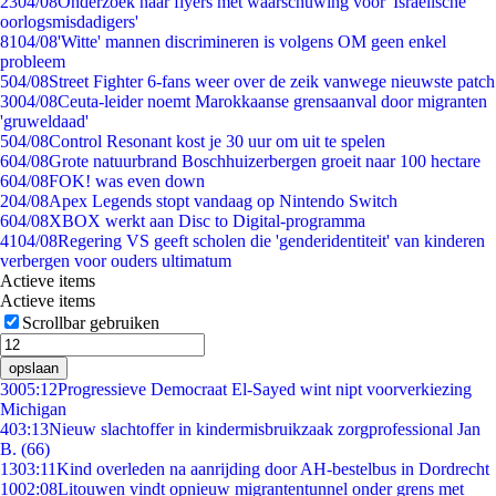
23
04/08
Onderzoek naar flyers met waarschuwing voor 'Israëlische
oorlogsmisdadigers'
81
04/08
'Witte' mannen discrimineren is volgens OM geen enkel
probleem
5
04/08
Street Fighter 6-fans weer over de zeik vanwege nieuwste patch
30
04/08
Ceuta-leider noemt Marokkaanse grensaanval door migranten
'gruweldaad'
5
04/08
Control Resonant kost je 30 uur om uit te spelen
6
04/08
Grote natuurbrand Boschhuizerbergen groeit naar 100 hectare
6
04/08
FOK! was even down
2
04/08
Apex Legends stopt vandaag op Nintendo Switch
6
04/08
XBOX werkt aan Disc to Digital-programma
41
04/08
Regering VS geeft scholen die 'genderidentiteit' van kinderen
verbergen voor ouders ultimatum
Actieve items
Actieve items
Scrollbar gebruiken
opslaan
30
05:12
Progressieve Democraat El-Sayed wint nipt voorverkiezing
Michigan
4
03:13
Nieuw slachtoffer in kindermisbruikzaak zorgprofessional Jan
B. (66)
13
03:11
Kind overleden na aanrijding door AH-bestelbus in Dordrecht
10
02:08
Litouwen vindt opnieuw migrantentunnel onder grens met