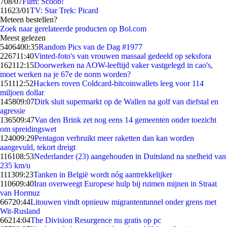
7
08/07
Film: Scoob!
116
23/01
TV: Star Trek: Picard
Meteen bestellen?
Zoek naar gerelateerde producten op Bol.com
Meest gelezen
54064
00:35
Random Pics van de Dag #1977
2267
11:40
Vinted-foto's van vrouwen massaal gedeeld op seksfora
1621
12:15
Doorwerken na AOW-leeftijd vaker vastgelegd in cao's,
moet werken na je 67e de norm worden?
1511
12:52
Hackers roven Coldcard-bitcoinwallets leeg voor 114
miljoen dollar
1458
09:07
Dirk sluit supermarkt op de Wallen na golf van diefstal en
agressie
1365
09:47
Van den Brink zet nog eens 14 gemeenten onder toezicht
om spreidingswet
1240
09:29
Pentagon verbruikt meer raketten dan kan worden
aangevuld, tekort dreigt
1161
08:53
Nederlander (23) aangehouden in Duitsland na snelheid van
235 km/u
1113
09:23
Tanken in België wordt nóg aantrekkelijker
1106
09:40
Iran overweegt Europese hulp bij ruimen mijnen in Straat
van Hormuz
667
20:44
Litouwen vindt opnieuw migrantentunnel onder grens met
Wit-Rusland
662
14:04
The Division Resurgence nu gratis op pc