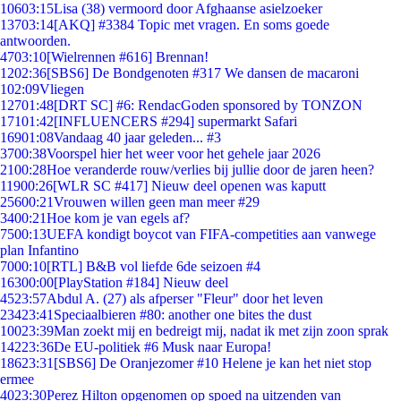
106
03:15
Lisa (38) vermoord door Afghaanse asielzoeker
137
03:14
[AKQ] #3384 Topic met vragen. En soms goede
antwoorden.
47
03:10
[Wielrennen #616] Brennan!
12
02:36
[SBS6] De Bondgenoten #317 We dansen de macaroni
1
02:09
Vliegen
127
01:48
[DRT SC] #6: RendacGoden sponsored by TONZON
171
01:42
[INFLUENCERS #294] supermarkt Safari
169
01:08
Vandaag 40 jaar geleden... #3
37
00:38
Voorspel hier het weer voor het gehele jaar 2026
21
00:28
Hoe veranderde rouw/verlies bij jullie door de jaren heen?
119
00:26
[WLR SC #417] Nieuw deel openen was kaputt
256
00:21
Vrouwen willen geen man meer #29
34
00:21
Hoe kom je van egels af?
75
00:13
UEFA kondigt boycot van FIFA-competities aan vanwege
plan Infantino
70
00:10
[RTL] B&B vol liefde 6de seizoen #4
163
00:00
[PlayStation #184] Nieuw deel
45
23:57
Abdul A. (27) als afperser "Fleur" door het leven
234
23:41
Speciaalbieren #80: another one bites the dust
100
23:39
Man zoekt mij en bedreigt mij, nadat ik met zijn zoon sprak
142
23:36
De EU-politiek #6 Musk naar Europa!
186
23:31
[SBS6] De Oranjezomer #10 Helene je kan het niet stop
ermee
40
23:30
Perez Hilton opgenomen op spoed na uitzenden van