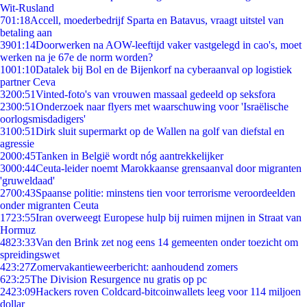
Wit-Rusland
7
01:18
Accell, moederbedrijf Sparta en Batavus, vraagt uitstel van
betaling aan
39
01:14
Doorwerken na AOW-leeftijd vaker vastgelegd in cao's, moet
werken na je 67e de norm worden?
10
01:10
Datalek bij Bol en de Bijenkorf na cyberaanval op logistiek
partner Ceva
32
00:51
Vinted-foto's van vrouwen massaal gedeeld op seksfora
23
00:51
Onderzoek naar flyers met waarschuwing voor 'Israëlische
oorlogsmisdadigers'
31
00:51
Dirk sluit supermarkt op de Wallen na golf van diefstal en
agressie
20
00:45
Tanken in België wordt nóg aantrekkelijker
30
00:44
Ceuta-leider noemt Marokkaanse grensaanval door migranten
'gruweldaad'
27
00:43
Spaanse politie: minstens tien voor terrorisme veroordeelden
onder migranten Ceuta
17
23:55
Iran overweegt Europese hulp bij ruimen mijnen in Straat van
Hormuz
48
23:33
Van den Brink zet nog eens 14 gemeenten onder toezicht om
spreidingswet
4
23:27
Zomervakantieweerbericht: aanhoudend zomers
6
23:25
The Division Resurgence nu gratis op pc
24
23:09
Hackers roven Coldcard-bitcoinwallets leeg voor 114 miljoen
dollar