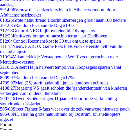
aanslag
59
14:06
Vrouw die asielzoekers hielp in Athene vermoord door
Afghaanse asielzoeker
6
13:26
Grote natuurbrand Boschhuizerbergen groeit naar 100 hectare
30
12:35
Random Pics van de Dag #1973
3
12:28
Gedurfd NEC blijft overeind bij Olympiakos
5
12:23
Kraftwerk brengt ruimteschip terug naar Eindhoven
5
12:04
Control Resonant kost je 30 uur om uit te spelen
1
11:47
Nieuwe XBOX Game Pass titels voor de eerste helft van de
maand augustus
7
10:24
Vakantiekiekje Verstappen en Wolff voedt geruchten over
Mercedes-overstap
32
10:21
Albert Heijn halveert tempo van Koopzegels sparen vanaf
september
80
09:07
Random Pics van de Dag #1798
47
09:07
Man (25) sterft nadat hij lijm als condoom gebruikt
41
08:27
Regering VS geeft scholen die 'genderidentiteit' van kinderen
verbergen voor ouders ultimatum
50
07:26
Twee Syriërs krijgen 11 jaar cel voor brute verkrachting
stomdronken 18-jarige
5
05/08
Street Fighter 6-fans weer over de zeik vanwege nieuwste patch
9
05/08
NL-alert na grote natuurbrand bij Oostrum, blushelikopters
ingezet
Forum
Forum