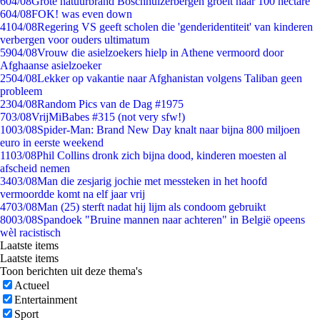
6
04/08
Grote natuurbrand Boschhuizerbergen groeit naar 100 hectare
6
04/08
FOK! was even down
41
04/08
Regering VS geeft scholen die 'genderidentiteit' van kinderen
verbergen voor ouders ultimatum
59
04/08
Vrouw die asielzoekers hielp in Athene vermoord door
Afghaanse asielzoeker
25
04/08
Lekker op vakantie naar Afghanistan volgens Taliban geen
probleem
23
04/08
Random Pics van de Dag #1975
7
03/08
VrijMiBabes #315 (not very sfw!)
10
03/08
Spider-Man: Brand New Day knalt naar bijna 800 miljoen
euro in eerste weekend
11
03/08
Phil Collins dronk zich bijna dood, kinderen moesten al
afscheid nemen
34
03/08
Man die zesjarig jochie met messteken in het hoofd
vermoordde komt na elf jaar vrij
47
03/08
Man (25) sterft nadat hij lijm als condoom gebruikt
80
03/08
Spandoek "Bruine mannen naar achteren" in België opeens
wèl racistisch
Laatste items
Laatste items
Toon berichten uit deze thema's
Actueel
Entertainment
Sport