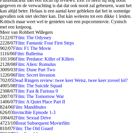
Filmredacteur met een focus op reviews. Een 10 heeft hij nog nooit
gegeven en de verwachting is dat dat ook nooit zal gebeuren, want het
kan altijd beter. Helaas is een aantal keer gebleken dat het in sommige
gevallen ook niet slechter kan. Dat kán weleens tot een dikke 1 leiden.
Kritisch maar weet wel te genieten van een popcornmovie. Cynisch
met een knipoog.
Meer van Robbert Willegers
51
22/07
Film: The Odyssey
22
28/07
Film: Fantastic Four First Steps
9
02/07
Film: F1 The Movie
11
16/06
Film: Ballerina
10
13/06
Film: Predator: Killer of Killers
21
28/08
Film: Alien: Romulus
30
09/03
Film: Dune Part Two
12
20/06
Film: Secret Invasion
7
02/05
Dead Ringers review: twee keer Weisz, twee keer zoveel lol?
49
05/08
Film: The Suicide Squad
23
08/07
Film: Fast & Furious 9
20
07/07
Film: The Tomorrow War
14
06/07
Film: A Quiet Place Part II
8
24/06
Film: Mandibules
6
26/03
Invincible Episode 1-3
10
04/02
Film: Sexual Drive
47
23/10
Borat Subsequent Moviefilm
8
10/07
Film: The Old Guard