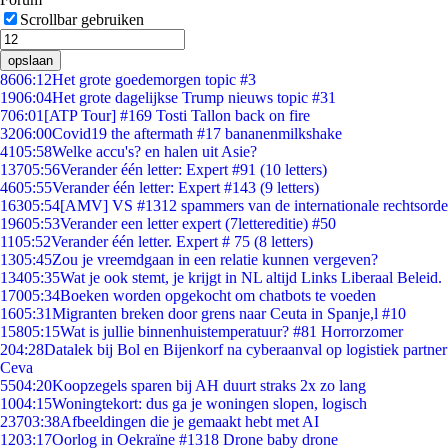
Scrollbar gebruiken
opslaan
86
06:12
Het grote goedemorgen topic #3
19
06:04
Het grote dagelijkse Trump nieuws topic #31
7
06:01
[ATP Tour] #169 Tosti Tallon back on fire
32
06:00
Covid19 the aftermath #17 bananenmilkshake
41
05:58
Welke accu's? en halen uit Asie?
137
05:56
Verander één letter: Expert #91 (10 letters)
46
05:55
Verander één letter: Expert #143 (9 letters)
163
05:54
[AMV] VS #1312 spammers van de internationale rechtsorde
196
05:53
Verander een letter expert (7lettereditie) #50
11
05:52
Verander één letter. Expert # 75 (8 letters)
13
05:45
Zou je vreemdgaan in een relatie kunnen vergeven?
134
05:35
Wat je ook stemt, je krijgt in NL altijd Links Liberaal Beleid.
170
05:34
Boeken worden opgekocht om chatbots te voeden
16
05:31
Migranten breken door grens naar Ceuta in Spanje,l #10
158
05:15
Wat is jullie binnenhuistemperatuur? #81 Horrorzomer
2
04:28
Datalek bij Bol en Bijenkorf na cyberaanval op logistiek partner
Ceva
55
04:20
Koopzegels sparen bij AH duurt straks 2x zo lang
10
04:15
Woningtekort: dus ga je woningen slopen, logisch
237
03:38
Afbeeldingen die je gemaakt hebt met AI
12
03:17
Oorlog in Oekraïne #1318 Drone baby drone