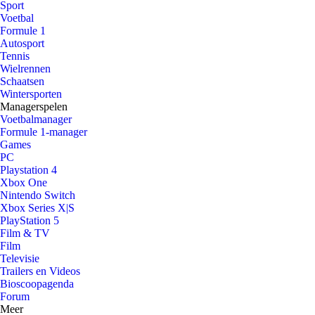
Sport
Voetbal
Formule 1
Autosport
Tennis
Wielrennen
Schaatsen
Wintersporten
Managerspelen
Voetbalmanager
Formule 1-manager
Games
PC
Playstation 4
Xbox One
Nintendo Switch
Xbox Series X|S
PlayStation 5
Film & TV
Film
Televisie
Trailers en Videos
Bioscoopagenda
Forum
Meer