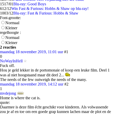
15
17/01
Blu-ray: Good Boys
6
12/12
Win Fast & Furious: Hobbs & Shaw op blu-ray!
10
03/12
Blu-ray: Fast & Furious: Hobbs & Shaw
Font-grootte:
Normaal
Kleiner
regelhoogte :
Normaal
Kleiner
2 reacties
maandag 18 november 2019, 11:01 uur
#1
0
NoWayInHell
Fuck off.
Hou je geld lekker in de portomonaie of koop een leuke film. Deel 1
was al niet hoogstaand maar dit deel 2...
The needs of the few outweigh the needs of the many.
maandag 18 november 2019, 14:12 uur
#2
1
mvdejong
Home is where the cat is.
quote:
Daarmee is deze film écht geschikt voor kinderen. Als volwassende
zou je af en toe om een goede grap kunnen lachen maar de plot en de