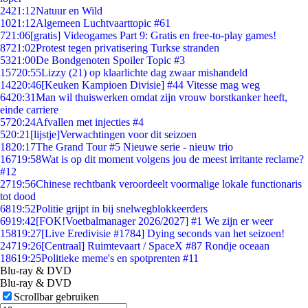
24
21:12
Natuur en Wild
10
21:12
Algemeen Luchtvaarttopic #61
7
21:06
[gratis] Videogames Part 9: Gratis en free-to-play games!
87
21:02
Protest tegen privatisering Turkse stranden
53
21:00
De Bondgenoten Spoiler Topic #3
157
20:55
Lizzy (21) op klaarlichte dag zwaar mishandeld
142
20:46
[Keuken Kampioen Divisie] #44 Vitesse mag weg
64
20:31
Man wil thuiswerken omdat zijn vrouw borstkanker heeft,
einde carriere
57
20:24
Afvallen met injecties #4
5
20:21
[lijstje]Verwachtingen voor dit seizoen
18
20:17
The Grand Tour #5 Nieuwe serie - nieuw trio
167
19:58
Wat is op dit moment volgens jou de meest irritante reclame?
#12
27
19:56
Chinese rechtbank veroordeelt voormalige lokale functionaris
tot dood
68
19:52
Politie grijpt in bij snelwegblokkeerders
69
19:42
[FOK!Voetbalmanager 2026/2027] #1 We zijn er weer
158
19:27
[Live Eredivisie #1784] Dying seconds van het seizoen!
247
19:26
[Centraal] Ruimtevaart / SpaceX #87 Rondje oceaan
186
19:25
Politieke meme's en spotprenten #11
Blu-ray & DVD
Blu-ray & DVD
Scrollbar gebruiken