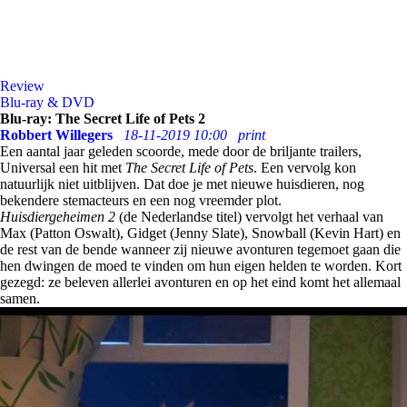
Review
Blu-ray & DVD
Blu-ray: The Secret Life of Pets 2
Robbert Willegers
18-11-2019 10:00
print
Een aantal jaar geleden scoorde, mede door de briljante trailers,
Universal een hit met
The Secret Life of Pets
. Een vervolg kon
natuurlijk niet uitblijven. Dat doe je met nieuwe huisdieren, nog
bekendere stemacteurs en een nog vreemder plot.
Huisdiergeheimen 2
(de Nederlandse titel)
vervolgt het verhaal van
Max (Patton Oswalt), Gidget (Jenny Slate), Snowball (Kevin Hart) en
de rest van de bende wanneer zij nieuwe avonturen tegemoet gaan die
hen dwingen de moed te vinden om hun eigen helden te worden. Kort
gezegd: ze beleven allerlei avonturen en op het eind komt het allemaal
samen.