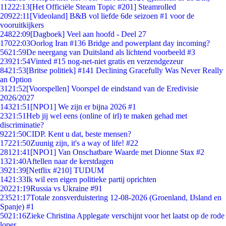
112
22:13
[Het Officiële Steam Topic #201] Steamrolled
209
22:11
[Videoland] B&B vol liefde 6de seizoen #1 voor de
vooruitkijkers
248
22:09
[Dagboek] Veel aan hoofd - Deel 27
170
22:03
Oorlog Iran #136 Bridge and powerplant day incoming?
56
21:59
De neergang van Duitsland als lichtend voorbeeld #3
239
21:54
Vinted #15 nog-net-niet gratis en verzendgezeur
84
21:53
[Britse politiek] #141 Declining Gracefully Was Never Really
an Option
31
21:52
[Voorspellen] Voorspel de eindstand van de Eredivisie
2026/2027
143
21:51
[NPO1] We zijn er bijna 2026 #1
23
21:51
Heb jij wel eens (online of irl) te maken gehad met
discriminatie?
92
21:50
CIDP. Kent u dat, beste mensen?
172
21:50
Zuunig zijn, it's a way of life! #22
281
21:41
[NPO1] Van Onschatbare Waarde met Dionne Stax #2
13
21:40
Aftellen naar de kerstdagen
39
21:39
[Netflix #210] TUDUM
14
21:33
Ik wil een eigen politieke partij oprichten
202
21:19
Russia vs Ukraine #91
235
21:17
Totale zonsverduistering 12-08-2026 (Groenland, IJsland en
Spanje) #1
50
21:16
Zieke Christina Applegate verschijnt voor het laatst op de rode
loper