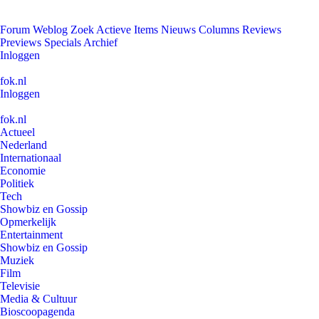
Forum
Weblog
Zoek
Actieve Items
Nieuws
Columns
Reviews
Previews
Specials
Archief
Inloggen
fok.nl
Inloggen
fok.nl
Actueel
Nederland
Internationaal
Economie
Politiek
Tech
Showbiz en Gossip
Opmerkelijk
Entertainment
Showbiz en Gossip
Muziek
Film
Televisie
Media & Cultuur
Bioscoopagenda