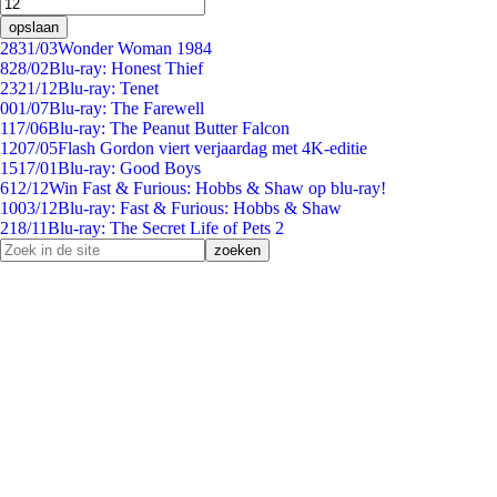
opslaan
28
31/03
Wonder Woman 1984
8
28/02
Blu-ray: Honest Thief
23
21/12
Blu-ray: Tenet
0
01/07
Blu-ray: The Farewell
1
17/06
Blu-ray: The Peanut Butter Falcon
12
07/05
Flash Gordon viert verjaardag met 4K-editie
15
17/01
Blu-ray: Good Boys
6
12/12
Win Fast & Furious: Hobbs & Shaw op blu-ray!
10
03/12
Blu-ray: Fast & Furious: Hobbs & Shaw
2
18/11
Blu-ray: The Secret Life of Pets 2