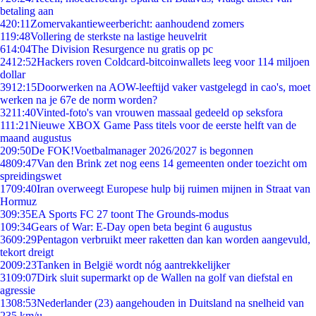
betaling aan
4
20:11
Zomervakantieweerbericht: aanhoudend zomers
1
19:48
Vollering de sterkste na lastige heuvelrit
6
14:04
The Division Resurgence nu gratis op pc
24
12:52
Hackers roven Coldcard-bitcoinwallets leeg voor 114 miljoen
dollar
39
12:15
Doorwerken na AOW-leeftijd vaker vastgelegd in cao's, moet
werken na je 67e de norm worden?
32
11:40
Vinted-foto's van vrouwen massaal gedeeld op seksfora
1
11:21
Nieuwe XBOX Game Pass titels voor de eerste helft van de
maand augustus
2
09:50
De FOK!Voetbalmanager 2026/2027 is begonnen
48
09:47
Van den Brink zet nog eens 14 gemeenten onder toezicht om
spreidingswet
17
09:40
Iran overweegt Europese hulp bij ruimen mijnen in Straat van
Hormuz
3
09:35
EA Sports FC 27 toont The Grounds-modus
1
09:34
Gears of War: E-Day open beta begint 6 augustus
36
09:29
Pentagon verbruikt meer raketten dan kan worden aangevuld,
tekort dreigt
20
09:23
Tanken in België wordt nóg aantrekkelijker
31
09:07
Dirk sluit supermarkt op de Wallen na golf van diefstal en
agressie
13
08:53
Nederlander (23) aangehouden in Duitsland na snelheid van
235 km/u