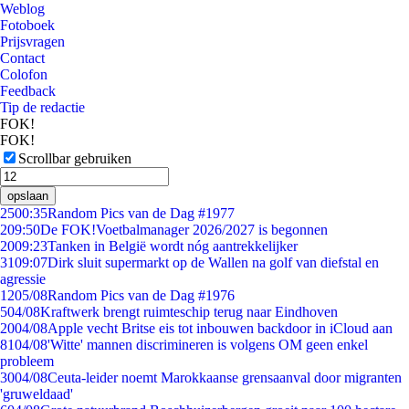
Weblog
Fotoboek
Prijsvragen
Contact
Colofon
Feedback
Tip de redactie
FOK!
FOK!
Scrollbar gebruiken
opslaan
25
00:35
Random Pics van de Dag #1977
2
09:50
De FOK!Voetbalmanager 2026/2027 is begonnen
20
09:23
Tanken in België wordt nóg aantrekkelijker
31
09:07
Dirk sluit supermarkt op de Wallen na golf van diefstal en
agressie
12
05/08
Random Pics van de Dag #1976
5
04/08
Kraftwerk brengt ruimteschip terug naar Eindhoven
20
04/08
Apple vecht Britse eis tot inbouwen backdoor in iCloud aan
81
04/08
'Witte' mannen discrimineren is volgens OM geen enkel
probleem
30
04/08
Ceuta-leider noemt Marokkaanse grensaanval door migranten
'gruweldaad'