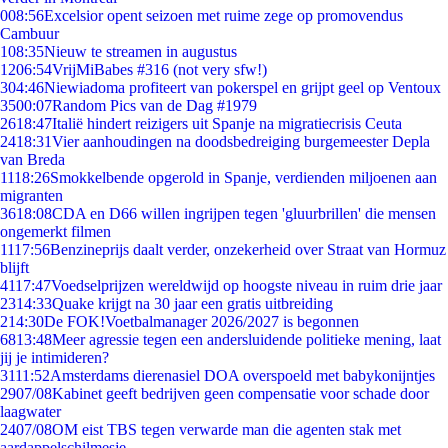
0
08:56
Excelsior opent seizoen met ruime zege op promovendus
Cambuur
1
08:35
Nieuw te streamen in augustus
12
06:54
VrijMiBabes #316 (not very sfw!)
3
04:46
Niewiadoma profiteert van pokerspel en grijpt geel op Ventoux
35
00:07
Random Pics van de Dag #1979
26
18:47
Italië hindert reizigers uit Spanje na migratiecrisis Ceuta
24
18:31
Vier aanhoudingen na doodsbedreiging burgemeester Depla
van Breda
11
18:26
Smokkelbende opgerold in Spanje, verdienden miljoenen aan
migranten
36
18:08
CDA en D66 willen ingrijpen tegen 'gluurbrillen' die mensen
ongemerkt filmen
11
17:56
Benzineprijs daalt verder, onzekerheid over Straat van Hormuz
blijft
41
17:47
Voedselprijzen wereldwijd op hoogste niveau in ruim drie jaar
23
14:33
Quake krijgt na 30 jaar een gratis uitbreiding
2
14:30
De FOK!Voetbalmanager 2026/2027 is begonnen
68
13:48
Meer agressie tegen een andersluidende politieke mening, laat
jij je intimideren?
31
11:52
Amsterdams dierenasiel DOA overspoeld met babykonijntjes
29
07/08
Kabinet geeft bedrijven geen compensatie voor schade door
laagwater
24
07/08
OM eist TBS tegen verwarde man die agenten stak met
aardappelschilmesje