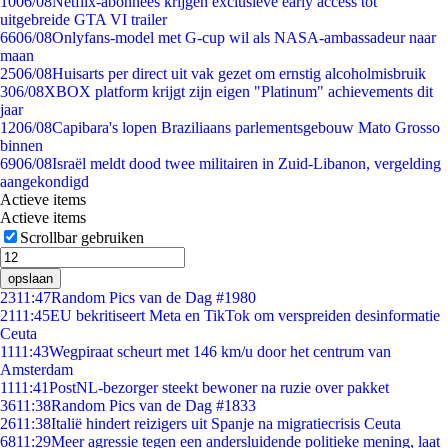
10
06/08
Netflix-abonnees krijgen exclusieve early access tot
uitgebreide GTA VI trailer
66
06/08
Onlyfans-model met G-cup wil als NASA-ambassadeur naar
maan
25
06/08
Huisarts per direct uit vak gezet om ernstig alcoholmisbruik
3
06/08
XBOX platform krijgt zijn eigen "Platinum" achievements dit
jaar
12
06/08
Capibara's lopen Braziliaans parlementsgebouw Mato Grosso
binnen
69
06/08
Israël meldt dood twee militairen in Zuid-Libanon, vergelding
aangekondigd
Actieve items
Actieve items
Scrollbar gebruiken
opslaan
23
11:47
Random Pics van de Dag #1980
21
11:45
EU bekritiseert Meta en TikTok om verspreiden desinformatie
Ceuta
11
11:43
Wegpiraat scheurt met 146 km/u door het centrum van
Amsterdam
11
11:41
PostNL-bezorger steekt bewoner na ruzie over pakket
36
11:38
Random Pics van de Dag #1833
26
11:38
Italië hindert reizigers uit Spanje na migratiecrisis Ceuta
68
11:29
Meer agressie tegen een andersluidende politieke mening, laat