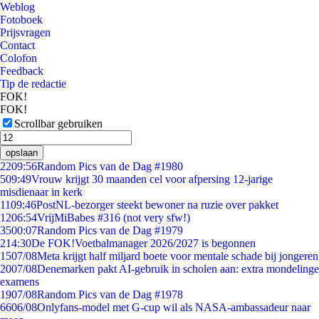
Weblog
Fotoboek
Prijsvragen
Contact
Colofon
Feedback
Tip de redactie
FOK!
FOK!
Scrollbar gebruiken
opslaan
22
09:56
Random Pics van de Dag #1980
5
09:49
Vrouw krijgt 30 maanden cel voor afpersing 12-jarige
misdienaar in kerk
11
09:46
PostNL-bezorger steekt bewoner na ruzie over pakket
12
06:54
VrijMiBabes #316 (not very sfw!)
35
00:07
Random Pics van de Dag #1979
2
14:30
De FOK!Voetbalmanager 2026/2027 is begonnen
15
07/08
Meta krijgt half miljard boete voor mentale schade bij jongeren
20
07/08
Denemarken pakt AI-gebruik in scholen aan: extra mondelinge
examens
19
07/08
Random Pics van de Dag #1978
66
06/08
Onlyfans-model met G-cup wil als NASA-ambassadeur naar