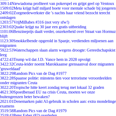
3
09:14
Niewiadoma profiteert van pokerspel en grijpt geel op Ventoux
15
09:02
Meta krijgt half miljard boete voor mentale schade bij jongeren
24
09:02
Zorgmedewerkster die 's nachts haar vriend bezocht terecht
ontslagen
12
03:57
VrijMiBabes #316 (not very sfw!)
23
03:02
Quake krijgt na 30 jaar een gratis uitbreiding
11
01:06
Benzineprijs daalt verder, onzekerheid over Straat van Hormuz
blijft
11
23:30
Smokkelbende opgerold in Spanje, verdienden miljoenen aan
migranten
59
22:53
Waterschappen slaan alarm wegens droogte: Gereedschapskist
leeg
47
22:43
Trump wil dat J.D. Vance hem in 2028 opvolgt
34
22:32
Ceuta-leider noemt Marokkaanse grensaanval door migranten
'gruweldaad'
38
22:29
Random Pics van de Dag #1977
38
22:28
Spaanse politie: minstens tien voor terrorisme veroordeelden
onder migranten Ceuta
30
22:20
Tropische hitte keert zondag terug met lokaal 32 graden
46
21:30
Spoedberaad EU na crisis Ceuta, moeten we onze
buitengrenzen beter bewaken?
20
21:01
Denemarken pakt AI-gebruik in scholen aan: extra mondelinge
examens
35
19:58
Random Pics van de Dag #1979
25
19:43
Peter Faber (82) overleden