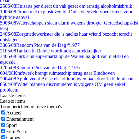
maan
25
06/08
Huisarts per direct uit vak gezet om ernstig alcoholmisbruik
19
06/08
Drone met explosieven bij Duits vliegveld voedt vrees voor
hybride aanval
59
06/08
Waterschappen slaan alarm wegens droogte: Gereedschapskist
leeg
24
06/08
Zorgmedewerkster die 's nachts haar vriend bezocht terecht
ontslagen
38
06/08
Random Pics van de Dag #1977
21
05/08
Tanken in België wordt nóg aantrekkelijker
34
05/08
Dirk sluit supermarkt op de Wallen na golf van diefstal en
agressie
12
05/08
Random Pics van de Dag #1976
6
04/08
Kraftwerk brengt ruimteschip terug naar Eindhoven
20
04/08
Apple vecht Britse eis tot inbouwen backdoor in iCloud aan
85
04/08
'Witte' mannen discrimineren is volgens OM geen enkel
probleem
Laatste items
Laatste items
Toon berichten uit deze thema's
Actueel
Entertainment
Sport
Film & Tv
Games