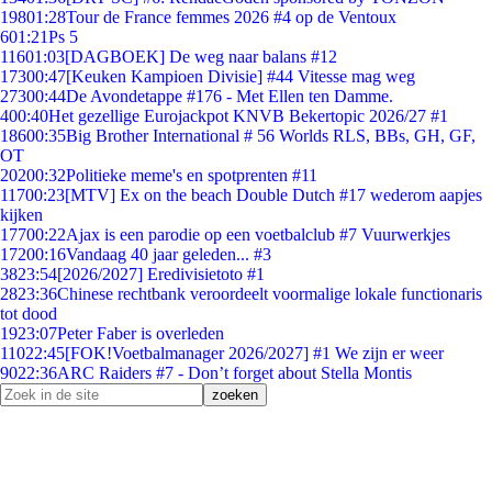
198
01:28
Tour de France femmes 2026 #4 op de Ventoux
6
01:21
Ps 5
116
01:03
[DAGBOEK] De weg naar balans #12
173
00:47
[Keuken Kampioen Divisie] #44 Vitesse mag weg
273
00:44
De Avondetappe #176 - Met Ellen ten Damme.
4
00:40
Het gezellige Eurojackpot KNVB Bekertopic 2026/27 #1
186
00:35
Big Brother International # 56 Worlds RLS, BBs, GH, GF,
OT
202
00:32
Politieke meme's en spotprenten #11
117
00:23
[MTV] Ex on the beach Double Dutch #17 wederom aapjes
kijken
177
00:22
Ajax is een parodie op een voetbalclub #7 Vuurwerkjes
172
00:16
Vandaag 40 jaar geleden... #3
38
23:54
[2026/2027] Eredivisietoto #1
28
23:36
Chinese rechtbank veroordeelt voormalige lokale functionaris
tot dood
19
23:07
Peter Faber is overleden
110
22:45
[FOK!Voetbalmanager 2026/2027] #1 We zijn er weer
90
22:36
ARC Raiders #7 - Don’t forget about Stella Montis