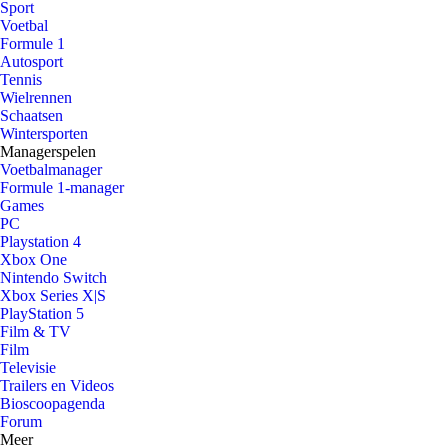
Sport
Voetbal
Formule 1
Autosport
Tennis
Wielrennen
Schaatsen
Wintersporten
Managerspelen
Voetbalmanager
Formule 1-manager
Games
PC
Playstation 4
Xbox One
Nintendo Switch
Xbox Series X|S
PlayStation 5
Film & TV
Film
Televisie
Trailers en Videos
Bioscoopagenda
Forum
Meer