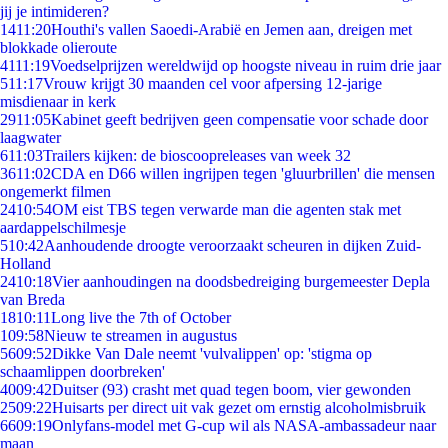
jij je intimideren?
14
11:20
Houthi's vallen Saoedi-Arabië en Jemen aan, dreigen met
blokkade olieroute
41
11:19
Voedselprijzen wereldwijd op hoogste niveau in ruim drie jaar
5
11:17
Vrouw krijgt 30 maanden cel voor afpersing 12-jarige
misdienaar in kerk
29
11:05
Kabinet geeft bedrijven geen compensatie voor schade door
laagwater
6
11:03
Trailers kijken: de bioscoopreleases van week 32
36
11:02
CDA en D66 willen ingrijpen tegen 'gluurbrillen' die mensen
ongemerkt filmen
24
10:54
OM eist TBS tegen verwarde man die agenten stak met
aardappelschilmesje
5
10:42
Aanhoudende droogte veroorzaakt scheuren in dijken Zuid-
Holland
24
10:18
Vier aanhoudingen na doodsbedreiging burgemeester Depla
van Breda
18
10:11
Long live the 7th of October
1
09:58
Nieuw te streamen in augustus
56
09:52
Dikke Van Dale neemt 'vulvalippen' op: 'stigma op
schaamlippen doorbreken'
40
09:42
Duitser (93) crasht met quad tegen boom, vier gewonden
25
09:22
Huisarts per direct uit vak gezet om ernstig alcoholmisbruik
66
09:19
Onlyfans-model met G-cup wil als NASA-ambassadeur naar
maan