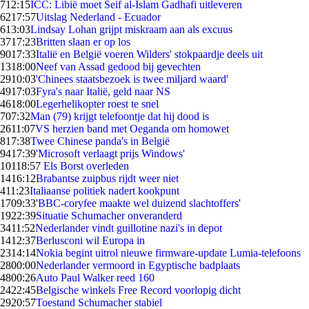
7
12:15
ICC: Libië moet Seif al-Islam Gadhafi uitleveren
62
17:57
Uitslag Nederland - Ecuador
6
13:03
Lindsay Lohan grijpt miskraam aan als excuus
37
17:23
Britten slaan er op los
90
17:33
Italië en België voeren Wilders' stokpaardje deels uit
13
18:00
Neef van Assad gedood bij gevechten
29
10:03
'Chinees staatsbezoek is twee miljard waard'
49
17:03
Fyra's naar Italië, geld naar NS
46
18:00
Legerhelikopter roest te snel
7
07:32
Man (79) krijgt telefoontje dat hij dood is
26
11:07
VS herzien band met Oeganda om homowet
8
17:38
Twee Chinese panda's in België
94
17:39
'Microsoft verlaagt prijs Windows'
101
18:57
Els Borst overleden
14
16:12
Brabantse zuipbus rijdt weer niet
4
11:23
Italiaanse politiek nadert kookpunt
17
09:33
'BBC-coryfee maakte wel duizend slachtoffers'
19
22:39
Situatie Schumacher onveranderd
34
11:52
Nederlander vindt guillotine nazi's in depot
14
12:37
Berlusconi wil Europa in
23
14:14
Nokia begint uitrol nieuwe firmware-update Lumia-telefoons
28
00:00
Nederlander vermoord in Egyptische badplaats
48
00:26
Auto Paul Walker reed 160
24
22:45
Belgische winkels Free Record voorlopig dicht
29
20:57
Toestand Schumacher stabiel