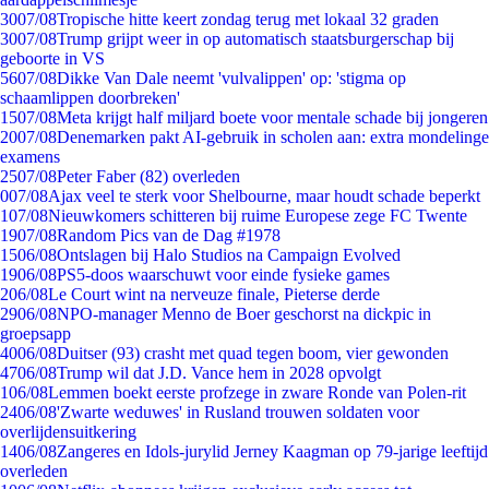
30
07/08
Tropische hitte keert zondag terug met lokaal 32 graden
30
07/08
Trump grijpt weer in op automatisch staatsburgerschap bij
geboorte in VS
56
07/08
Dikke Van Dale neemt 'vulvalippen' op: 'stigma op
schaamlippen doorbreken'
15
07/08
Meta krijgt half miljard boete voor mentale schade bij jongeren
20
07/08
Denemarken pakt AI-gebruik in scholen aan: extra mondelinge
examens
25
07/08
Peter Faber (82) overleden
0
07/08
Ajax veel te sterk voor Shelbourne, maar houdt schade beperkt
1
07/08
Nieuwkomers schitteren bij ruime Europese zege FC Twente
19
07/08
Random Pics van de Dag #1978
15
06/08
Ontslagen bij Halo Studios na Campaign Evolved
19
06/08
PS5-doos waarschuwt voor einde fysieke games
2
06/08
Le Court wint na nerveuze finale, Pieterse derde
29
06/08
NPO-manager Menno de Boer geschorst na dickpic in
groepsapp
40
06/08
Duitser (93) crasht met quad tegen boom, vier gewonden
47
06/08
Trump wil dat J.D. Vance hem in 2028 opvolgt
1
06/08
Lemmen boekt eerste profzege in zware Ronde van Polen-rit
24
06/08
'Zwarte weduwes' in Rusland trouwen soldaten voor
overlijdensuitkering
14
06/08
Zangeres en Idols-jurylid Jerney Kaagman op 79-jarige leeftijd
overleden