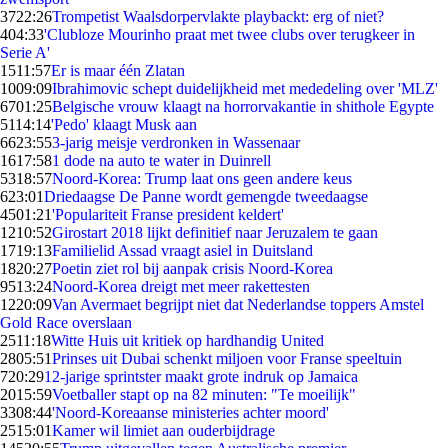
37
22:26
Trompetist Waalsdorpervlakte playbackt: erg of niet?
4
04:33
'Clubloze Mourinho praat met twee clubs over terugkeer in
Serie A'
15
11:57
Er is maar één Zlatan
10
09:09
Ibrahimovic schept duidelijkheid met mededeling over 'MLZ'
67
01:25
Belgische vrouw klaagt na horrorvakantie in shithole Egypte
51
14:14
'Pedo' klaagt Musk aan
66
23:55
3-jarig meisje verdronken in Wassenaar
16
17:58
1 dode na auto te water in Duinrell
53
18:57
Noord-Korea: Trump laat ons geen andere keus
6
23:01
Driedaagse De Panne wordt gemengde tweedaagse
45
01:21
'Populariteit Franse president keldert'
12
10:52
Girostart 2018 lijkt definitief naar Jeruzalem te gaan
17
19:13
Familielid Assad vraagt asiel in Duitsland
18
20:27
Poetin ziet rol bij aanpak crisis Noord-Korea
95
13:24
Noord-Korea dreigt met meer rakettesten
12
20:09
Van Avermaet begrijpt niet dat Nederlandse toppers Amstel
Gold Race overslaan
25
11:18
Witte Huis uit kritiek op hardhandig United
28
05:51
Prinses uit Dubai schenkt miljoen voor Franse speeltuin
7
20:29
12-jarige sprintster maakt grote indruk op Jamaica
20
15:59
Voetballer stapt op na 82 minuten: "Te moeilijk"
33
08:44
'Noord-Koreaanse ministeries achter moord'
25
15:01
Kamer wil limiet aan ouderbijdrage