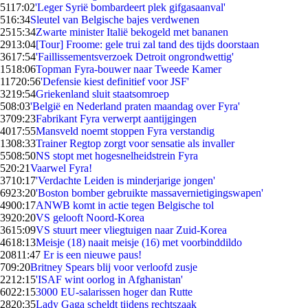
51
17:02
'Leger Syrië bombardeert plek gifgasaanval'
5
16:34
Sleutel van Belgische bajes verdwenen
25
15:34
Zwarte minister Italië bekogeld met bananen
29
13:04
[Tour] Froome: gele trui zal tand des tijds doorstaan
36
17:54
'Faillissementsverzoek Detroit ongrondwettig'
15
18:06
Topman Fyra-bouwer naar Tweede Kamer
117
20:56
'Defensie kiest definitief voor JSF'
32
19:54
Griekenland sluit staatsomroep
5
08:03
'België en Nederland praten maandag over Fyra'
37
09:23
Fabrikant Fyra verwerpt aantijgingen
40
17:55
Mansveld noemt stoppen Fyra verstandig
13
08:33
Trainer Regtop zorgt voor sensatie als invaller
55
08:50
NS stopt met hogesnelheidstrein Fyra
5
20:21
Vaarwel Fyra!
37
10:17
'Verdachte Leiden is minderjarige jongen'
69
23:20
'Boston bomber gebruikte massavernietigingswapen'
49
00:17
ANWB komt in actie tegen Belgische tol
39
20:20
VS gelooft Noord-Korea
36
15:09
VS stuurt meer vliegtuigen naar Zuid-Korea
46
18:13
Meisje (18) naait meisje (16) met voorbinddildo
208
11:47
Er is een nieuwe paus!
7
09:20
Britney Spears blij voor verloofd zusje
22
12:15
'ISAF wint oorlog in Afghanistan'
60
22:15
3000 EU-salarissen hoger dan Rutte
28
20:35
Lady Gaga scheldt tijdens rechtszaak