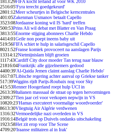
18
13:29
FIFA kocht Ierland af voor WK 2010
25
16:05
'Fyra terecht goedgekeurd'
28
01:12
Meer scheurtjes in Belgische kerncentrales
4
01:05
Zakenman Usmanov betaalt Capello
35
23:08
Jordaanse koning wil IS 'hard' treffen
5
00:53
Prins Ali wil debat met Blatter en Van Praag
38
13:55
Enorme stijging abonnees Charlie Hebdo
44
14:01
Geile non poept ineens baby uit
5
19:56
FIFA schiet te hulp in salarisgeschil Capello
80
21:52
Franse komiek provoceert na aanslagen Parijs
133
14:12
Nietmijnislam blijft groeien
11
17:43
Cardiff City door moeder Tan terug naar blauw
218
16:04
Frankrijk: alle gijzelnemers gedood
44
00:39
'Al-Qaida Jemen claimt aanslag Charlie Hebdo'
16
17:07
Libische regering achter aanval op Griekse tanker
5
17:39
Wiggins rijdt Parijs-Roubaix nog voor Sky
4
15:53
Renner Hoogerland roept hulp UCI in
26
13:39
Italianen masssaal de straat op tegen hervormingen
23
09:27
Tien jaar cel voor verkopen nepwijn in VS
108
20:23
'Hamas executeert voormalige woordvoerder'
86
13:30
Vliegtuig Air Algérie verdwenen
13
16:32
Vermoedelijke nazi overleden in VS
19
16:14
België trots op Duivels ondanks uitschakeling
19
23:58
Het zit erop voor The Scene
47
09:20
'Iraanse militairen al in Irak'