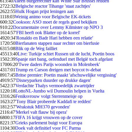
6
13:40
Alleen burgerrechter kan White Star Brussel redden
27
22:32
Belgische reactor Tihange 'staat zachtjes'
26
22:55
Hulk Hogan prijst leningen aan
11
18:03
Weinig animo voor Belgische EK-tickets
6
00:32
Cookson: ASO moet de regels goed bekijken
9
10:22
Documentaire over Lemmy Kilmister op NPO 3
16
14:57
'FBI heeft ook Blatter op de korrel'
49
20:34
'Ronaldo en Badr Hari hebben een relatie'
17
20:50
Bierfanaten stappen naar rechter om bierfusie
63
15:08
Blik op de Weg failliet
455
13:40
Live: Turkije schiet Russen uit de lucht, Poetin boos
15
02:39
Spanje niet bang, oefenduel met België toch afgelast
170
06:20
'Twee daders Parijs woonden in Molenbeek'
43
17:01
Trump en Carson dreigen met boycot tv-debat
89
17:45
Britse premier: Poetin maakt 'afschuwelijke vergissing'
49
19:57
'Disneyparken duurder op drukke dagen'
54
22:37
Verdachte Thalys vermoedelijk zwartrijder
12
20:18
LottoNL-Jumbo wil Dumoulin helpen in Vuelta
33
16:26
Feniksvrouw volgt Sterrenmeisje op
16
23:27
'Tony Blair probeerde Kaddafi te redden'
18
12:57
'Wrakstuk MH370 gevonden'
21
16:47
'Merkel valt flauw bij opera'
68
00:17
FIFA 16 krijgt vrouwen op de cover
82
21:37
Grieks parlement buigt voor Europa
11
04:30
Doek valt definitief voor FC Parma