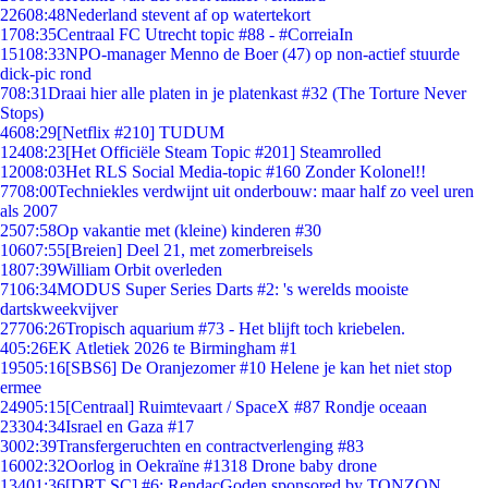
226
08:48
Nederland stevent af op watertekort
17
08:35
Centraal FC Utrecht topic #88 - #CorreiaIn
151
08:33
NPO-manager Menno de Boer (47) op non-actief stuurde
dick-pic rond
7
08:31
Draai hier alle platen in je platenkast #32 (The Torture Never
Stops)
46
08:29
[Netflix #210] TUDUM
124
08:23
[Het Officiële Steam Topic #201] Steamrolled
120
08:03
Het RLS Social Media-topic #160 Zonder Kolonel!!
77
08:00
Techniekles verdwijnt uit onderbouw: maar half zo veel uren
als 2007
25
07:58
Op vakantie met (kleine) kinderen #30
106
07:55
[Breien] Deel 21, met zomerbreisels
18
07:39
William Orbit overleden
71
06:34
MODUS Super Series Darts #2: 's werelds mooiste
dartskweekvijver
277
06:26
Tropisch aquarium #73 - Het blijft toch kriebelen.
4
05:26
EK Atletiek 2026 te Birmingham #1
195
05:16
[SBS6] De Oranjezomer #10 Helene je kan het niet stop
ermee
249
05:15
[Centraal] Ruimtevaart / SpaceX #87 Rondje oceaan
233
04:34
Israel en Gaza #17
30
02:39
Transfergeruchten en contractverlenging #83
160
02:32
Oorlog in Oekraïne #1318 Drone baby drone
134
01:36
[DRT SC] #6: RendacGoden sponsored by TONZON