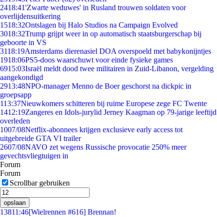
24
18:41
'Zwarte weduwes' in Rusland trouwen soldaten voor
overlijdensuitkering
15
18:32
Ontslagen bij Halo Studios na Campaign Evolved
30
18:32
Trump grijpt weer in op automatisch staatsburgerschap bij
geboorte in VS
31
18:19
Amsterdams dierenasiel DOA overspoeld met babykonijntjes
19
18:06
PS5-doos waarschuwt voor einde fysieke games
69
15:03
Israël meldt dood twee militairen in Zuid-Libanon, vergelding
aangekondigd
29
13:48
NPO-manager Menno de Boer geschorst na dickpic in
groepsapp
1
13:37
Nieuwkomers schitteren bij ruime Europese zege FC Twente
14
12:19
Zangeres en Idols-jurylid Jerney Kaagman op 79-jarige leeftijd
overleden
10
07/08
Netflix-abonnees krijgen exclusieve early access tot
uitgebreide GTA VI trailer
26
07/08
NAVO zet wegens Russische provocatie 250% meer
gevechtsvliegtuigen in
Forum
Forum
Scrollbar gebruiken
opslaan
138
11:46
[Wielrennen #616] Brennan!