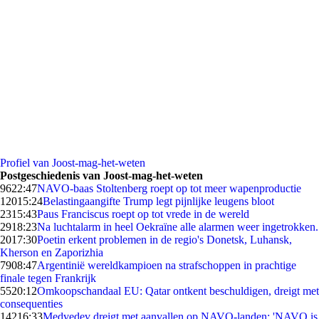
Profiel van Joost-mag-het-weten
Postgeschiedenis van Joost-mag-het-weten
96
22:47
NAVO-baas Stoltenberg roept op tot meer wapenproductie
120
15:24
Belastingaangifte Trump legt pijnlijke leugens bloot
23
15:43
Paus Franciscus roept op tot vrede in de wereld
29
18:23
Na luchtalarm in heel Oekraïne alle alarmen weer ingetrokken.
20
17:30
Poetin erkent problemen in de regio's Donetsk, Luhansk,
Kherson en Zaporizhia
79
08:47
Argentinië wereldkampioen na strafschoppen in prachtige
finale tegen Frankrijk
55
20:12
Omkoopschandaal EU: Qatar ontkent beschuldigen, dreigt met
consequenties
142
16:33
Medvedev dreigt met aanvallen op NAVO-landen; 'NAVO is