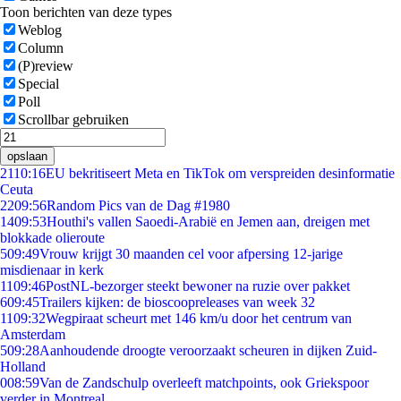
Toon berichten van deze types
Weblog
Column
(P)review
Special
Poll
Scrollbar gebruiken
opslaan
21
10:16
EU bekritiseert Meta en TikTok om verspreiden desinformatie
Ceuta
22
09:56
Random Pics van de Dag #1980
14
09:53
Houthi's vallen Saoedi-Arabië en Jemen aan, dreigen met
blokkade olieroute
5
09:49
Vrouw krijgt 30 maanden cel voor afpersing 12-jarige
misdienaar in kerk
11
09:46
PostNL-bezorger steekt bewoner na ruzie over pakket
6
09:45
Trailers kijken: de bioscoopreleases van week 32
11
09:32
Wegpiraat scheurt met 146 km/u door het centrum van
Amsterdam
5
09:28
Aanhoudende droogte veroorzaakt scheuren in dijken Zuid-
Holland
0
08:59
Van de Zandschulp overleeft matchpoints, ook Griekspoor
verder in Montreal