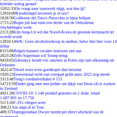
hybride oorlog gestart'
110
11:33
De vraag naar vuurwerk stijgt, wat doe jij?
129
16:00
Kiesdrempel invoeren ja of nee?
18
18:59
Guillermo del Toro's Pinocchio is bijna briljant
17
15:22
Begin juli had ruim een derde van de Oekraïense
vluchtelingen werk
21
13:28
Kim Jung-Un wil dat Noord-Korea de grootste kernmacht ter
wereld wordt
128
16:14
WK: Geen alcoholverkoop in stadion, halve liter bier voor 14
dollar
83
15:06
Belgen kunnen cocaïne instroom niet aan
26
23:28
Zelfs Superman wil Trump terug
94
19:03
Zelenskyy houdt vol: raketten in Polen zijn niet afkomstig uit
Oekraïne
36
22:47
Diesel weer even goedkoper dan benzine
19
20:23
Eeuwenoud recht van overpad geldt anno 2022 nog steeds
33
13:48
Tong's voetbalverhalen # 153
147
23:59
Dader ging mee met politie om lijkje van Dean (4) te zoeken
in Zeeland
49
21:30
COVID-19: 1.146 positief getesten en 1 dode, totaal
1.687.891 en 17.756
51
13:16
F-35's vliegen weer
3
08:21
Aru stapt af in Tour
4
09:37
Dopingzondaar Dwyer neemt per direct afscheid van de
zwemsport