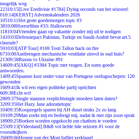
mogelijk weg
223
10:15
[Live Eredivisie #1784] Dying seconds van het seizoen!
0
10:14
[KERST] Adventskalenders 2026
105
10:11
Het grote goedemorgen topic #3
38
10:08
Horrorfilms #33: Halloween
118
10:04
Vrienden gaan op vakantie zonder mij uit te nodigen
14
10:03
Defensiepact Pakistan, Turkije en Saudi-Arabië bevat art.5
clausule?
59
10:03
[ATP Tour] #169 Tosti Tallon back on fire
67
10:00
Aanbrengen mechanische ventilatie zinvol in oud huis?
213
09:58
Russia vs Ukraine #91
146
09:45
[AKQ] #3384 Topic met vragen. En soms goede
antwoorden.
14
09:45
Spaanse kust onder vuur van Portugese oorlogsschepen: 120
gewonden
16
09:41
Ik wil een eigen politieke partij oprichten
6
09:38
Echt wrf
28
09:37
Single mannen verplichtsingle moeders laten daten?
32
09:35
Het Hazy Jane adoratietopic
104
09:35
Koopzegels sparen bij AH duurt straks 2x zo lang
101
09:29
Man zoekt mij en bedreigt mij, nadat ik met zijn zoon sprak
189
09:25
Boeken worden opgekocht om chatbots te voeden
255
09:13
[Videoland] B&B vol liefde 6de seizoen #1 voor de
vooruitkijkers
260
09:06
Hennie van der Most failliet verklaard