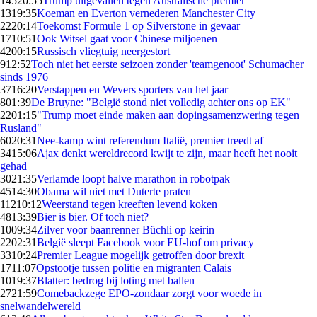
145
20:55
Trump uitgevallen tegen Australische premier
13
19:35
Koeman en Everton vernederen Manchester City
22
20:14
Toekomst Formule 1 op Silverstone in gevaar
17
10:51
Ook Witsel gaat voor Chinese miljoenen
42
00:15
Russisch vliegtuig neergestort
9
12:52
Toch niet het eerste seizoen zonder 'teamgenoot' Schumacher
sinds 1976
37
16:20
Verstappen en Wevers sporters van het jaar
8
01:39
De Bruyne: "België stond niet volledig achter ons op EK"
22
01:15
"Trump moet einde maken aan dopingsamenzwering tegen
Rusland"
60
20:31
Nee-kamp wint referendum Italië, premier treedt af
34
15:06
Ajax denkt wereldrecord kwijt te zijn, maar heeft het nooit
gehad
30
21:35
Verlamde loopt halve marathon in robotpak
45
14:30
Obama wil niet met Duterte praten
112
10:12
Weerstand tegen kreeften levend koken
48
13:39
Bier is bier. Of toch niet?
10
09:34
Zilver voor baanrenner Büchli op keirin
22
02:31
België sleept Facebook voor EU-hof om privacy
33
10:24
Premier League mogelijk getroffen door brexit
17
11:07
Opstootje tussen politie en migranten Calais
10
19:37
Blatter: bedrog bij loting met ballen
27
21:59
Comebackzege EPO-zondaar zorgt voor woede in
snelwandelwereld