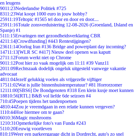
en leugens
90
11:23
Nederlandse Politiek #725
83
11:23
Wat koopt 1000 euro in jouw hobby?
259
11:19
Teltopic #1565 tel door en door en door....
259
11:16
Totale zonsverduistering 12-08-2026 (Groenland, IJsland en
Spanje) #1
51
11:15
Ervaringen met gezondheidsverklaring CBR
42
11:14
[Crowdfunding] #443 Rentestijgingen?
236
11:14
Oorlog Iran #136 Bridge and powerplant day incoming?
147
11:13
[WLR SC #417] Nieuw deel openen was kaputt
27
11:12
Forum werkt niet op Chrome
90
11:12
Post hier zo vaak mogelijk om 11:11 #39 Vanz11
20
11:09
Rechtszaak dodelijk ongeluk uitgesteld vanwege vakantie
advocaat
48
11:04
Jezelf gelukkig voelen als vrijgezelle vijftiger
175
11:02
Wat is jullie binnenhuistemperatuur? #81 Horrorzomer
121
11:00
[SBS6] De Bondgenoten #318 Een klein kusje moet kunnen
188
10:56
[RTL] B&B vol liefde 6de seizoen #4
7
10:45
Poepen tijdens het tandenpoetsen
48
10:44
Zou je vreemdgaan in een relatie kunnen vergeven?
11
10:44
Hoe hiermee om te gaan?
60
10:36
Magic mushrooms
12
10:31
Opmerkelijke foto's van Funda #243
51
10:20
Eeuwig voortleven
8
10:19
Weer een parkeergarage dicht in Dordrecht, auto's zo snel