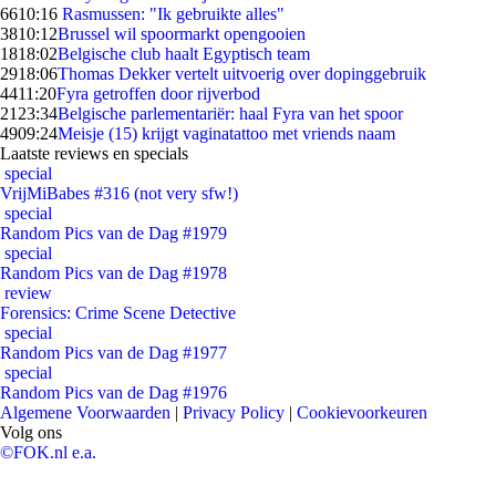
66
10:16
Rasmussen: "Ik gebruikte alles"
38
10:12
Brussel wil spoormarkt opengooien
18
18:02
Belgische club haalt Egyptisch team
29
18:06
Thomas Dekker vertelt uitvoerig over dopinggebruik
44
11:20
Fyra getroffen door rijverbod
21
23:34
Belgische parlementariër: haal Fyra van het spoor
49
09:24
Meisje (15) krijgt vaginatattoo met vriends naam
Laatste reviews en specials
special
VrijMiBabes #316 (not very sfw!)
special
Random Pics van de Dag #1979
special
Random Pics van de Dag #1978
review
Forensics: Crime Scene Detective
special
Random Pics van de Dag #1977
special
Random Pics van de Dag #1976
Algemene Voorwaarden
|
Privacy Policy
|
Cookievoorkeuren
Volg ons
©FOK.nl e.a.