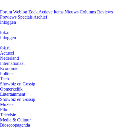
Forum
Weblog
Zoek
Actieve Items
Nieuws
Columns
Reviews
Previews
Specials
Archief
Inloggen
fok.nl
Inloggen
fok.nl
Actueel
Nederland
Internationaal
Economie
Politiek
Tech
Showbiz en Gossip
Opmerkelijk
Entertainment
Showbiz en Gossip
Muziek
Film
Televisie
Media & Cultuur
Bioscoopagenda