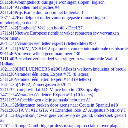
58
11:46
Woningtekort: dus ga je woningen slopen, logisch
82
11:44
Afvallen met injecties #4
24
11:44
Prijs Bar le duc rood in het buitenland
107
11:42
Roddelpraat onder vuur: ongepaste opmerkingen
minderjarigen deel 2
297
11:42
[Dagboek] Veel aan hoofd - Deel 27
17
11:41
Nieuwe Europese richtlijn: vaker repareren ipv vervangen
voor nieuw
204
11:41
Verander een letter expert (7lettereditie) #50
259
11:41
[AMV] VS #1312 spammers van de internationale rechtsorde
99
11:40
Vrouwen willen geen man meer #30
31
11:40
Bezoeker verliest deel van vinger in waterattractie Walibi
Holland
102
11:38
[INFLUENCERS #296] Alles is welkom kneuzing of breuk
19
11:36
Verander één letter. Expert # 75 (8 letters)
54
11:36
Verander één letter: Expert #143 (9 letters)
164
11:35
[NPO2] Zomergasten 2026 #1
55
11:35
Trump wil dat J.D. Vance hem in 2028 opvolgt
147
11:34
Verander één letter: Expert #91 (10 letters)
251
11:33
Afbeeldingen die je gemaakt hebt met AI
150
11:32
Migranten breken door grens naar Ceuta in Spanje,l #10
79
11:30
GTA VI #12 GTA VI Extended look 27 Augustus Netflix/YT
243
11:28
Agent smijt zwangere vrouw op de grond, onderzoek gestart
#2
126
11:26
Jonge Cambridge professor stapt op na claims over plagiaat