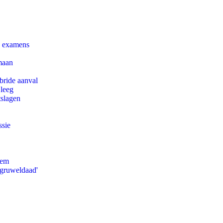
e examens
maan
bride aanval
 leeg
tslagen
ssie
eem
'gruweldaad'