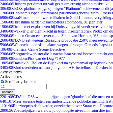
24
06/08
Huisarts per direct uit vak gezet om ernstig alcoholmisbruik
3
06/08
XBOX platform krijgt zijn eigen "Platinum" achievements dit ja
12
06/08
Capibara's lopen Braziliaans parlementsgebouw Mato Grosso 
69
06/08
Israël meldt dood twee militairen in Zuid-Libanon, vergeldin
15
06/08
Hiroshima herdenkt slachtoffers atoombom, 81 jaar later
19
06/08
Drone met explosieven bij Duits vliegveld voedt vrees voor hy
34
06/08
Wakker Dier dient klacht in tegen insectenfabriek Protix om 
22
06/08
Iran en Oman eens over route Straat van Hormuz, VS buitensp
26
06/08
NAVO zet wegens Russische provocatie 250% meer gevechtsvl
59
06/08
Waterschappen slaan alarm wegens droogte: Gereedschapskist
1
06/08
Forensics: Crime Scene Detective
23
06/08
Zorgmedewerkster die 's nachts haar vriend bezocht terecht on
38
06/08
Random Pics van de Dag #1977
18
05/08
Datalek bij Bol en de Bijenkorf na cyberaanval op logistiek pa
34
05/08
Kind overleden na aanrijding door AH-bestelbus in Dordrecht
Actieve items
Actieve items
Scrollbar gebruiken
opslaan
22
01:08
CDA en D66 willen ingrijpen tegen 'gluurbrillen' die mensen 
64
01:07
Meer agressie tegen een andersluidende politieke mening, laat j
11
01:06
Benzineprijs daalt verder, onzekerheid over Straat van Hormuz 
28
00:56
Voedselprijzen wereldwijd op hoogste niveau in ruim drie jaar