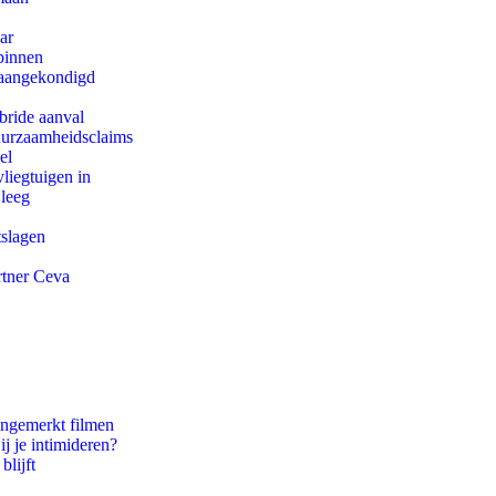
ar
binnen
g aangekondigd
bride aanval
duurzaamheidsclaims
el
iegtuigen in
 leeg
tslagen
rtner Ceva
ongemerkt filmen
ij je intimideren?
blijft