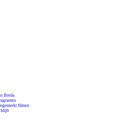
an Breda
migranten
ongemerkt filmen
lijft