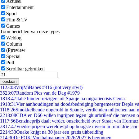
Actueel
Entertainment
Sport
Film & Tv
Games
Toon berichten van deze types
Weblog
Column
(P)review
Special
Poll
Scrollbar gebruiken
opslaan
11
23:08
VrijMiBabes #316 (not very sfw!)
35
23:07
Random Pics van de Dag #1979
18
18:47
Italië hindert reizigers uit Spanje na migratiecrisis Ceuta
19
18:31
Vier aanhoudingen na doodsbedreiging burgemeester Depla v
11
18:26
Smokkelbende opgerold in Spanje, verdienden miljoenen aan 
22
18:08
CDA en D66 willen ingrijpen tegen 'gluurbrillen' die mensen 
11
17:56
Benzineprijs daalt verder, onzekerheid over Straat van Hormuz b
28
17:47
Voedselprijzen wereldwijd op hoogste niveau in ruim drie jaar
22
14:33
Quake krijgt na 30 jaar een gratis uitbreiding
2
14:30
De FOK!Voetbalmanager 2026/2027 is begonnen