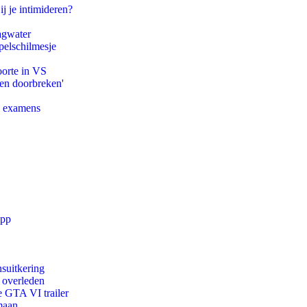
ij je intimideren?
agwater
pelschilmesje
oorte in VS
pen doorbreken'
e examens
app
suitkering
d overleden
e GTA VI trailer
maan