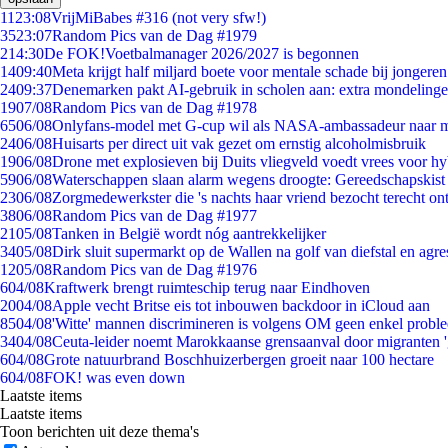
11
23:08
VrijMiBabes #316 (not very sfw!)
35
23:07
Random Pics van de Dag #1979
2
14:30
De FOK!Voetbalmanager 2026/2027 is begonnen
14
09:40
Meta krijgt half miljard boete voor mentale schade bij jongeren
24
09:37
Denemarken pakt AI-gebruik in scholen aan: extra mondeling
19
07/08
Random Pics van de Dag #1978
65
06/08
Onlyfans-model met G-cup wil als NASA-ambassadeur naar 
24
06/08
Huisarts per direct uit vak gezet om ernstig alcoholmisbruik
19
06/08
Drone met explosieven bij Duits vliegveld voedt vrees voor hy
59
06/08
Waterschappen slaan alarm wegens droogte: Gereedschapskist
23
06/08
Zorgmedewerkster die 's nachts haar vriend bezocht terecht on
38
06/08
Random Pics van de Dag #1977
21
05/08
Tanken in België wordt nóg aantrekkelijker
34
05/08
Dirk sluit supermarkt op de Wallen na golf van diefstal en agre
12
05/08
Random Pics van de Dag #1976
6
04/08
Kraftwerk brengt ruimteschip terug naar Eindhoven
20
04/08
Apple vecht Britse eis tot inbouwen backdoor in iCloud aan
85
04/08
'Witte' mannen discrimineren is volgens OM geen enkel probl
34
04/08
Ceuta-leider noemt Marokkaanse grensaanval door migranten 
6
04/08
Grote natuurbrand Boschhuizerbergen groeit naar 100 hectare
6
04/08
FOK! was even down
Laatste items
Laatste items
Toon berichten uit deze thema's