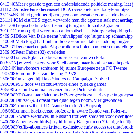
64
13:48
Meer agressie tegen een andersluidende politieke mening, laat j
31
11:52
Amsterdams dierenasiel DOA overspoeld met babykonijntjes
25
11:46
Kabinet geeft bedrijven geen compensatie voor schade door la
23
11:14
OM eist TBS tegen verwarde man die agenten stak met aardap
30
11:08
Tropische hitte keert zondag terug met lokaal 32 graden
30
10:12
Trump grijpt weer in op automatisch staatsburgerschap bij geb
54
09:51
Dikke Van Dale neemt 'vulvalippen' op: 'stigma op schaamlip
14
09:40
Meta krijgt half miljard boete voor mentale schade bij jongeren
24
09:37
Denemarken pakt AI-gebruik in scholen aan: extra mondeling
25
09:05
Peter Faber (82) overleden
7
05:00
Trailers kijken: de bioscoopreleases van week 32
0
03:37
Ajax veel te sterk voor Shelbourne, maar houdt schade beperkt
1
02:34
Nieuwkomers schitteren bij ruime Europese zege FC Twente
19
07/08
Random Pics van de Dag #1978
15
06/08
Ontslagen bij Halo Studios na Campaign Evolved
19
06/08
PS5-doos waarschuwt voor einde fysieke games
2
06/08
Le Court wint na nerveuze finale, Pieterse derde
29
06/08
NPO-manager Menno de Boer geschorst na dickpic in groeps
36
06/08
Duitser (93) crasht met quad tegen boom, vier gewonden
47
06/08
Trump wil dat J.D. Vance hem in 2028 opvolgt
1
06/08
Lemmen boekt eerste profzege in zware Ronde van Polen-rit
24
06/08
'Zwarte weduwes' in Rusland trouwen soldaten voor overlijden
14
06/08
Zangeres en Idols-jurylid Jerney Kaagman op 79-jarige leeftij
10
06/08
Netflix-abonnees krijgen exclusieve early access tot uitgebreid
65
06/08
Onlyfans-model met G-cup wil als NASA-ambassadeur naar 