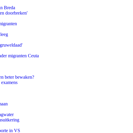
an Breda
pen doorbreken'
migranten
 leeg
'gruweldaad'
onder migranten Ceuta
en beter bewaken?
e examens
maan
agwater
suitkering
oorte in VS