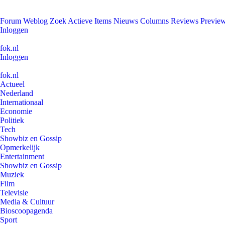
Forum
Weblog
Zoek
Actieve Items
Nieuws
Columns
Reviews
Previe
Inloggen
fok.nl
Inloggen
fok.nl
Actueel
Nederland
Internationaal
Economie
Politiek
Tech
Showbiz en Gossip
Opmerkelijk
Entertainment
Showbiz en Gossip
Muziek
Film
Televisie
Media & Cultuur
Bioscoopagenda
Sport