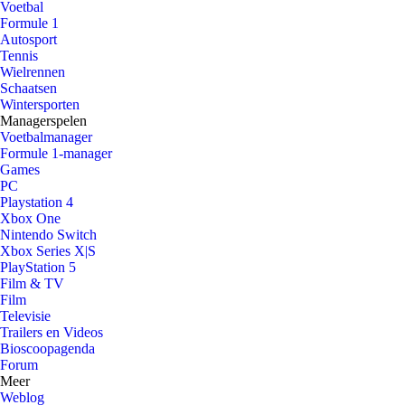
Voetbal
Formule 1
Autosport
Tennis
Wielrennen
Schaatsen
Wintersporten
Managerspelen
Voetbalmanager
Formule 1-manager
Games
PC
Playstation 4
Xbox One
Nintendo Switch
Xbox Series X|S
PlayStation 5
Film & TV
Film
Televisie
Trailers en Videos
Bioscoopagenda
Forum
Meer
Weblog