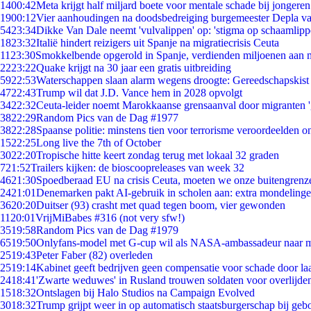
14
00:42
Meta krijgt half miljard boete voor mentale schade bij jongeren
19
00:12
Vier aanhoudingen na doodsbedreiging burgemeester Depla v
54
23:34
Dikke Van Dale neemt 'vulvalippen' op: 'stigma op schaamlip
18
23:32
Italië hindert reizigers uit Spanje na migratiecrisis Ceuta
11
23:30
Smokkelbende opgerold in Spanje, verdienden miljoenen aan 
22
23:22
Quake krijgt na 30 jaar een gratis uitbreiding
59
22:53
Waterschappen slaan alarm wegens droogte: Gereedschapskist
47
22:43
Trump wil dat J.D. Vance hem in 2028 opvolgt
34
22:32
Ceuta-leider noemt Marokkaanse grensaanval door migranten 
38
22:29
Random Pics van de Dag #1977
38
22:28
Spaanse politie: minstens tien voor terrorisme veroordeelden 
15
22:25
Long live the 7th of October
30
22:20
Tropische hitte keert zondag terug met lokaal 32 graden
7
21:52
Trailers kijken: de bioscoopreleases van week 32
46
21:30
Spoedberaad EU na crisis Ceuta, moeten we onze buitengrenz
24
21:01
Denemarken pakt AI-gebruik in scholen aan: extra mondeling
36
20:20
Duitser (93) crasht met quad tegen boom, vier gewonden
11
20:01
VrijMiBabes #316 (not very sfw!)
35
19:58
Random Pics van de Dag #1979
65
19:50
Onlyfans-model met G-cup wil als NASA-ambassadeur naar 
25
19:43
Peter Faber (82) overleden
25
19:14
Kabinet geeft bedrijven geen compensatie voor schade door la
24
18:41
'Zwarte weduwes' in Rusland trouwen soldaten voor overlijden
15
18:32
Ontslagen bij Halo Studios na Campaign Evolved
30
18:32
Trump grijpt weer in op automatisch staatsburgerschap bij geb