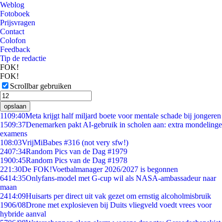
Weblog
Fotoboek
Prijsvragen
Contact
Colofon
Feedback
Tip de redactie
FOK!
FOK!
Scrollbar gebruiken
opslaan
11
09:40
Meta krijgt half miljard boete voor mentale schade bij jongeren
15
09:37
Denemarken pakt AI-gebruik in scholen aan: extra mondelinge
examens
1
08:03
VrijMiBabes #316 (not very sfw!)
24
07:34
Random Pics van de Dag #1979
19
00:45
Random Pics van de Dag #1978
2
21:30
De FOK!Voetbalmanager 2026/2027 is begonnen
64
14:35
Onlyfans-model met G-cup wil als NASA-ambassadeur naar
maan
24
14:09
Huisarts per direct uit vak gezet om ernstig alcoholmisbruik
19
06/08
Drone met explosieven bij Duits vliegveld voedt vrees voor
hybride aanval