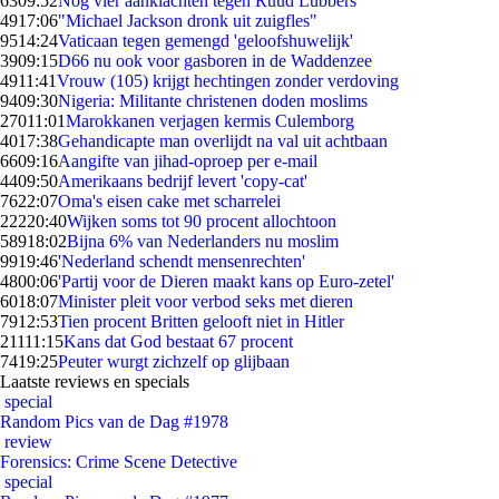
63
09:52
Nog vier aanklachten tegen Ruud Lubbers
49
17:06
"Michael Jackson dronk uit zuigfles"
95
14:24
Vaticaan tegen gemengd 'geloofshuwelijk'
39
09:15
D66 nu ook voor gasboren in de Waddenzee
49
11:41
Vrouw (105) krijgt hechtingen zonder verdoving
94
09:30
Nigeria: Militante christenen doden moslims
270
11:01
Marokkanen verjagen kermis Culemborg
40
17:38
Gehandicapte man overlijdt na val uit achtbaan
66
09:16
Aangifte van jihad-oproep per e-mail
44
09:50
Amerikaans bedrijf levert 'copy-cat'
76
22:07
Oma's eisen cake met scharrelei
222
20:40
Wijken soms tot 90 procent allochtoon
589
18:02
Bijna 6% van Nederlanders nu moslim
99
19:46
'Nederland schendt mensenrechten'
48
00:06
'Partij voor de Dieren maakt kans op Euro-zetel'
60
18:07
Minister pleit voor verbod seks met dieren
79
12:53
Tien procent Britten gelooft niet in Hitler
211
11:15
Kans dat God bestaat 67 procent
74
19:25
Peuter wurgt zichzelf op glijbaan
Laatste reviews en specials
special
Random Pics van de Dag #1978
review
Forensics: Crime Scene Detective
special