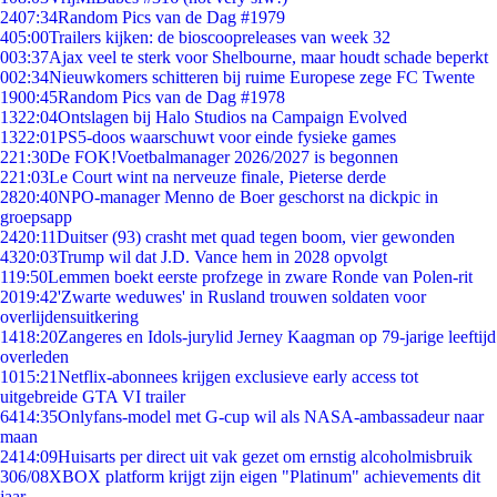
24
07:34
Random Pics van de Dag #1979
4
05:00
Trailers kijken: de bioscoopreleases van week 32
0
03:37
Ajax veel te sterk voor Shelbourne, maar houdt schade beperkt
0
02:34
Nieuwkomers schitteren bij ruime Europese zege FC Twente
19
00:45
Random Pics van de Dag #1978
13
22:04
Ontslagen bij Halo Studios na Campaign Evolved
13
22:01
PS5-doos waarschuwt voor einde fysieke games
2
21:30
De FOK!Voetbalmanager 2026/2027 is begonnen
2
21:03
Le Court wint na nerveuze finale, Pieterse derde
28
20:40
NPO-manager Menno de Boer geschorst na dickpic in
groepsapp
24
20:11
Duitser (93) crasht met quad tegen boom, vier gewonden
43
20:03
Trump wil dat J.D. Vance hem in 2028 opvolgt
1
19:50
Lemmen boekt eerste profzege in zware Ronde van Polen-rit
20
19:42
'Zwarte weduwes' in Rusland trouwen soldaten voor
overlijdensuitkering
14
18:20
Zangeres en Idols-jurylid Jerney Kaagman op 79-jarige leeftijd
overleden
10
15:21
Netflix-abonnees krijgen exclusieve early access tot
uitgebreide GTA VI trailer
64
14:35
Onlyfans-model met G-cup wil als NASA-ambassadeur naar
maan
24
14:09
Huisarts per direct uit vak gezet om ernstig alcoholmisbruik
3
06/08
XBOX platform krijgt zijn eigen "Platinum" achievements dit
jaar