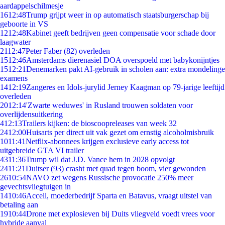
aardappelschilmesje
16
12:48
Trump grijpt weer in op automatisch staatsburgerschap bij
geboorte in VS
12
12:48
Kabinet geeft bedrijven geen compensatie voor schade door
laagwater
21
12:47
Peter Faber (82) overleden
15
12:46
Amsterdams dierenasiel DOA overspoeld met babykonijntjes
15
12:21
Denemarken pakt AI-gebruik in scholen aan: extra mondelinge
examens
14
12:19
Zangeres en Idols-jurylid Jerney Kaagman op 79-jarige leeftijd
overleden
20
12:14
'Zwarte weduwes' in Rusland trouwen soldaten voor
overlijdensuitkering
4
12:13
Trailers kijken: de bioscoopreleases van week 32
24
12:00
Huisarts per direct uit vak gezet om ernstig alcoholmisbruik
10
11:41
Netflix-abonnees krijgen exclusieve early access tot
uitgebreide GTA VI trailer
43
11:36
Trump wil dat J.D. Vance hem in 2028 opvolgt
24
11:21
Duitser (93) crasht met quad tegen boom, vier gewonden
26
10:54
NAVO zet wegens Russische provocatie 250% meer
gevechtsvliegtuigen in
14
10:46
Accell, moederbedrijf Sparta en Batavus, vraagt uitstel van
betaling aan
19
10:44
Drone met explosieven bij Duits vliegveld voedt vrees voor
hybride aanval