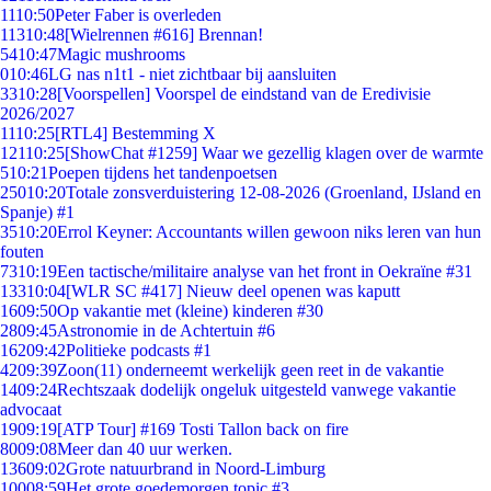
11
10:50
Peter Faber is overleden
113
10:48
[Wielrennen #616] Brennan!
54
10:47
Magic mushrooms
0
10:46
LG nas n1t1 - niet zichtbaar bij aansluiten
33
10:28
[Voorspellen] Voorspel de eindstand van de Eredivisie
2026/2027
11
10:25
[RTL4] Bestemming X
121
10:25
[ShowChat #1259] Waar we gezellig klagen over de warmte
5
10:21
Poepen tijdens het tandenpoetsen
250
10:20
Totale zonsverduistering 12-08-2026 (Groenland, IJsland en
Spanje) #1
35
10:20
Errol Keyner: Accountants willen gewoon niks leren van hun
fouten
73
10:19
Een tactische/militaire analyse van het front in Oekraïne #31
133
10:04
[WLR SC #417] Nieuw deel openen was kaputt
16
09:50
Op vakantie met (kleine) kinderen #30
28
09:45
Astronomie in de Achtertuin #6
162
09:42
Politieke podcasts #1
42
09:39
Zoon(11) onderneemt werkelijk geen reet in de vakantie
14
09:24
Rechtszaak dodelijk ongeluk uitgesteld vanwege vakantie
advocaat
19
09:19
[ATP Tour] #169 Tosti Tallon back on fire
80
09:08
Meer dan 40 uur werken.
136
09:02
Grote natuurbrand in Noord-Limburg
100
08:59
Het grote goedemorgen topic #3