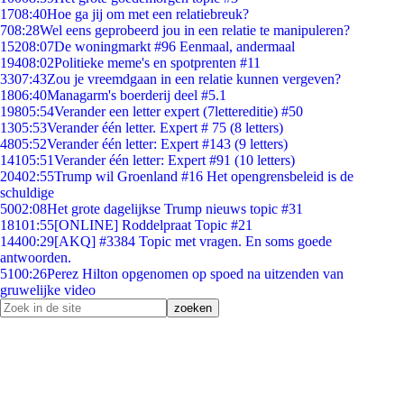
17
08:40
Hoe ga jij om met een relatiebreuk?
7
08:28
Wel eens geprobeerd jou in een relatie te manipuleren?
152
08:07
De woningmarkt #96 Eenmaal, andermaal
194
08:02
Politieke meme's en spotprenten #11
33
07:43
Zou je vreemdgaan in een relatie kunnen vergeven?
18
06:40
Managarm's boerderij deel #5.1
198
05:54
Verander een letter expert (7lettereditie) #50
13
05:53
Verander één letter. Expert # 75 (8 letters)
48
05:52
Verander één letter: Expert #143 (9 letters)
141
05:51
Verander één letter: Expert #91 (10 letters)
204
02:55
Trump wil Groenland #16 Het opengrensbeleid is de
schuldige
50
02:08
Het grote dagelijkse Trump nieuws topic #31
181
01:55
[ONLINE] Roddelpraat Topic #21
144
00:29
[AKQ] #3384 Topic met vragen. En soms goede
antwoorden.
51
00:26
Perez Hilton opgenomen op spoed na uitzenden van
gruwelijke video