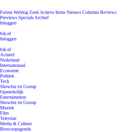
Forum
Weblog
Zoek
Actieve Items
Nieuws
Columns
Reviews
Previews
Specials
Archief
Inloggen
fok.nl
Inloggen
fok.nl
Actueel
Nederland
Internationaal
Economie
Politiek
Tech
Showbiz en Gossip
Opmerkelijk
Entertainment
Showbiz en Gossip
Muziek
Film
Televisie
Media & Cultuur
Bioscoopagenda