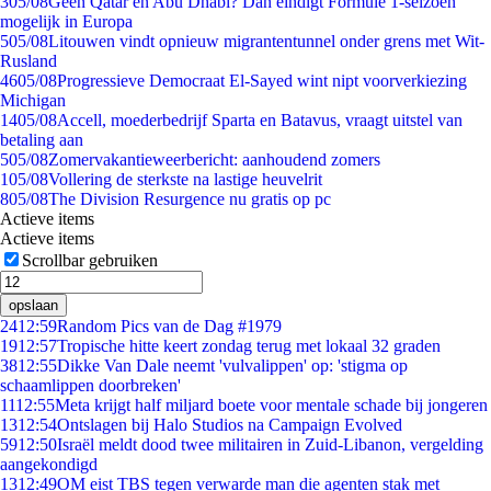
3
05/08
Geen Qatar en Abu Dhabi? Dan eindigt Formule 1-seizoen
mogelijk in Europa
5
05/08
Litouwen vindt opnieuw migrantentunnel onder grens met Wit-
Rusland
46
05/08
Progressieve Democraat El-Sayed wint nipt voorverkiezing
Michigan
14
05/08
Accell, moederbedrijf Sparta en Batavus, vraagt uitstel van
betaling aan
5
05/08
Zomervakantieweerbericht: aanhoudend zomers
1
05/08
Vollering de sterkste na lastige heuvelrit
8
05/08
The Division Resurgence nu gratis op pc
Actieve items
Actieve items
Scrollbar gebruiken
opslaan
24
12:59
Random Pics van de Dag #1979
19
12:57
Tropische hitte keert zondag terug met lokaal 32 graden
38
12:55
Dikke Van Dale neemt 'vulvalippen' op: 'stigma op
schaamlippen doorbreken'
11
12:55
Meta krijgt half miljard boete voor mentale schade bij jongeren
13
12:54
Ontslagen bij Halo Studios na Campaign Evolved
59
12:50
Israël meldt dood twee militairen in Zuid-Libanon, vergelding
aangekondigd
13
12:49
OM eist TBS tegen verwarde man die agenten stak met