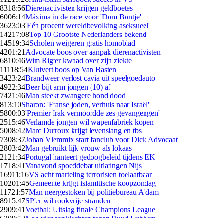
83
18:56
Dierenactivisten krijgen geldboetes
60
06:14
Máxima in de race voor 'Dom Bontje'
36
23:03
'Eén procent wereldbevolking aseksueel'
142
17:08
Top 10 Grootste Nederlanders bekend
145
19:34
Scholen weigeren gratis homoblad
42
01:21
Advocate boos over aanpak dierenactivisten
68
10:46
Wim Rigter kwaad over zijn ziekte
111
18:54
Kluivert boos op Van Basten
34
23:24
Brandweer verlost cavia uit speelgoedauto
49
22:34
Beer bijt arm jongen (10) af
74
21:46
Man steekt zwangere hond dood
8
13:10
Sharon: 'Franse joden, verhuis naar Israël'
58
00:03
'Premier Irak vermoordde zes gevangengen'
25
15:46
Verlamde jongen wil wapenfabriek kopen
50
08:42
Marc Dutroux krijgt levenslang en tbs
73
08:37
Johan Vlemmix start fanclub voor Dick Advocaat
28
03:42
Man gebruikt lijk vrouw als lokaas
21
21:34
Portugal hanteert gedoogbeleid tijdens EK
17
18:41
Vanavond spoeddebat uitlatingen Nijs
169
11:16
VS acht marteling terroristen toelaatbaar
102
01:45
Gemeente krijgt islamitische koopzondag
117
21:57
Man neergestoken bij politiebureau A'dam
89
15:47
SP'er wil rookvrije stranden
29
09:41
Voetbal: Uitslag finale Champions League