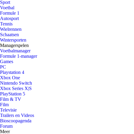
Sport
Voetbal
Formule 1
Autosport
Tennis
Wielrennen
Schaatsen
Wintersporten
Managerspelen
Voetbalmanager
Formule 1-manager
Games
PC
Playstation 4
Xbox One
Nintendo Switch
Xbox Series X|S
PlayStation 5
Film & TV
Film
Televisie
Trailers en Videos
Bioscoopagenda
Forum
Meer