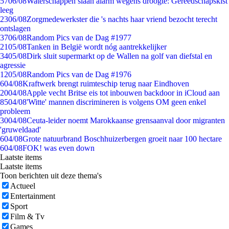
57
06/08
Waterschappen slaan alarm wegens droogte: Gereedschapskist
leeg
23
06/08
Zorgmedewerkster die 's nachts haar vriend bezocht terecht
ontslagen
37
06/08
Random Pics van de Dag #1977
21
05/08
Tanken in België wordt nóg aantrekkelijker
34
05/08
Dirk sluit supermarkt op de Wallen na golf van diefstal en
agressie
12
05/08
Random Pics van de Dag #1976
6
04/08
Kraftwerk brengt ruimteschip terug naar Eindhoven
20
04/08
Apple vecht Britse eis tot inbouwen backdoor in iCloud aan
85
04/08
'Witte' mannen discrimineren is volgens OM geen enkel
probleem
30
04/08
Ceuta-leider noemt Marokkaanse grensaanval door migranten
'gruweldaad'
6
04/08
Grote natuurbrand Boschhuizerbergen groeit naar 100 hectare
6
04/08
FOK! was even down
Laatste items
Laatste items
Toon berichten uit deze thema's
Actueel
Entertainment
Sport
Film & Tv
Games