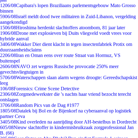
12
06/08
Capibara's lopen Braziliaans parlementsgebouw Mato Grosso
binnen
59
06/08
Israël meldt dood twee militairen in Zuid-Libanon, vergelding
aangekondigd
15
06/08
Hiroshima herdenkt slachtoffers atoombom, 81 jaar later
19
06/08
Drone met explosieven bij Duits vliegveld voedt vrees voor
hybride aanval
34
06/08
Wakker Dier dient klacht in tegen insectenfabriek Protix om
duurzaamheidsclaims
22
06/08
Iran en Oman eens over route Straat van Hormuz, VS
buitenspel
26
06/08
NAVO zet wegens Russische provocatie 250% meer
gevechtsvliegtuigen in
57
06/08
Waterschappen slaan alarm wegens droogte: Gereedschapskist
leeg
1
06/08
Forensics: Crime Scene Detective
23
06/08
Zorgmedewerkster die 's nachts haar vriend bezocht terecht
ontslagen
37
06/08
Random Pics van de Dag #1977
18
05/08
Datalek bij Bol en de Bijenkorf na cyberaanval op logistiek
partner Ceva
34
05/08
Kind overleden na aanrijding door AH-bestelbus in Dordrecht
6
05/08
Nieuw slachtoffer in kindermisbruikzaak zorgprofessional Jan
B. (66)