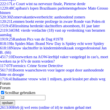
2
22:17
Le Court wint na nerveuze finale, Pieterse derde
12
20:48
Capibara's lopen Braziliaans parlementsgebouw Mato Grosso
binnen
5
20:30
Zomervakantieweerbericht: aanhoudend zomers
1
20:21
Lemmen boekt eerste profzege in zware Ronde van Polen-rit
15
19:45
Hiroshima herdenkt slachtoffers atoombom, 81 jaar later
21
19:34
OM: vierde verdachte (18) vast op verdenking van beramen
aanslag
19
19:25
Random Pics van de Dag #1978
8
18:19
In Spider-Man: Brand New Day is Spidey echt weer Spidey
6
18:18
Nieuw slachtoffer in kindermisbruikzaak zorgprofessional Jan
B. (66)
45
17:10
Doorwerken na AOW-leeftijd vaker vastgelegd in cao's, moet
werken na je 67e de norm worden?
1
17:07
Forensics: Crime Scene Detective
56
17:01
Boeren waarschuwen voor lagere oogst door aanhoudende
hitte en droogte
17
16:41
Italiaanse vrouw wint 1 miljoen, gooit kraslot per abuis weg
Forum
Forum
Scrollbar gebruiken
opslaan
26
13:00
Heb jij wel eens (online of irl) te maken gehad met