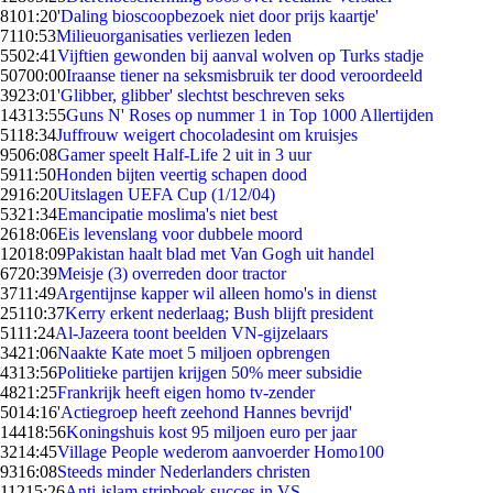
81
01:20
'Daling bioscoopbezoek niet door prijs kaartje'
71
10:53
Milieuorganisaties verliezen leden
55
02:41
Vijftien gewonden bij aanval wolven op Turks stadje
507
00:00
Iraanse tiener na seksmisbruik ter dood veroordeeld
39
23:01
'Glibber, glibber' slechtst beschreven seks
143
13:55
Guns N' Roses op nummer 1 in Top 1000 Allertijden
51
18:34
Juffrouw weigert chocoladesint om kruisjes
95
06:08
Gamer speelt Half-Life 2 uit in 3 uur
59
11:50
Honden bijten veertig schapen dood
29
16:20
Uitslagen UEFA Cup (1/12/04)
53
21:34
Emancipatie moslima's niet best
26
18:06
Eis levenslang voor dubbele moord
120
18:09
Pakistan haalt blad met Van Gogh uit handel
67
20:39
Meisje (3) overreden door tractor
37
11:49
Argentijnse kapper wil alleen homo's in dienst
251
10:37
Kerry erkent nederlaag; Bush blijft president
51
11:24
Al-Jazeera toont beelden VN-gijzelaars
34
21:06
Naakte Kate moet 5 miljoen opbrengen
43
13:56
Politieke partijen krijgen 50% meer subsidie
48
21:25
Frankrijk heeft eigen homo tv-zender
50
14:16
'Actiegroep heeft zeehond Hannes bevrijd'
144
18:56
Koningshuis kost 95 miljoen euro per jaar
32
14:45
Village People wederom aanvoerder Homo100
93
16:08
Steeds minder Nederlanders christen
112
15:26
Anti-islam stripboek succes in VS