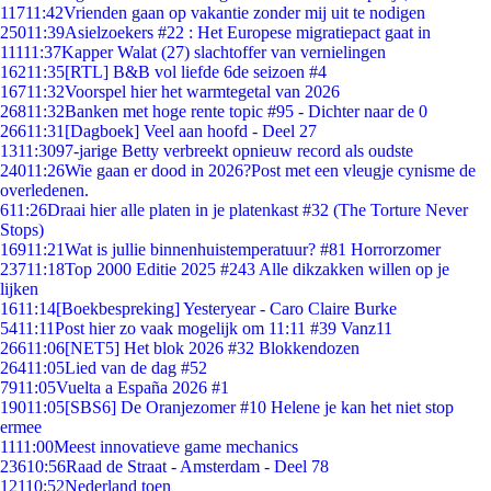
117
11:42
Vrienden gaan op vakantie zonder mij uit te nodigen
250
11:39
Asielzoekers #22 : Het Europese migratiepact gaat in
111
11:37
Kapper Walat (27) slachtoffer van vernielingen
162
11:35
[RTL] B&B vol liefde 6de seizoen #4
167
11:32
Voorspel hier het warmtegetal van 2026
268
11:32
Banken met hoge rente topic #95 - Dichter naar de 0
266
11:31
[Dagboek] Veel aan hoofd - Deel 27
13
11:30
97-jarige Betty verbreekt opnieuw record als oudste
240
11:26
Wie gaan er dood in 2026?Post met een vleugje cynisme de
overledenen.
6
11:26
Draai hier alle platen in je platenkast #32 (The Torture Never
Stops)
169
11:21
Wat is jullie binnenhuistemperatuur? #81 Horrorzomer
237
11:18
Top 2000 Editie 2025 #243 Alle dikzakken willen op je
lijken
16
11:14
[Boekbespreking] Yesteryear - Caro Claire Burke
54
11:11
Post hier zo vaak mogelijk om 11:11 #39 Vanz11
266
11:06
[NET5] Het blok 2026 #32 Blokkendozen
264
11:05
Lied van de dag #52
79
11:05
Vuelta a España 2026 #1
190
11:05
[SBS6] De Oranjezomer #10 Helene je kan het niet stop
ermee
11
11:00
Meest innovatieve game mechanics
236
10:56
Raad de Straat - Amsterdam - Deel 78
121
10:52
Nederland toen