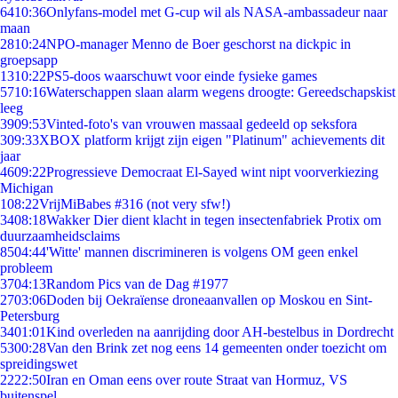
64
10:36
Onlyfans-model met G-cup wil als NASA-ambassadeur naar
maan
28
10:24
NPO-manager Menno de Boer geschorst na dickpic in
groepsapp
13
10:22
PS5-doos waarschuwt voor einde fysieke games
57
10:16
Waterschappen slaan alarm wegens droogte: Gereedschapskist
leeg
39
09:53
Vinted-foto's van vrouwen massaal gedeeld op seksfora
3
09:33
XBOX platform krijgt zijn eigen "Platinum" achievements dit
jaar
46
09:22
Progressieve Democraat El-Sayed wint nipt voorverkiezing
Michigan
1
08:22
VrijMiBabes #316 (not very sfw!)
34
08:18
Wakker Dier dient klacht in tegen insectenfabriek Protix om
duurzaamheidsclaims
85
04:44
'Witte' mannen discrimineren is volgens OM geen enkel
probleem
37
04:13
Random Pics van de Dag #1977
27
03:06
Doden bij Oekraïense droneaanvallen op Moskou en Sint-
Petersburg
34
01:01
Kind overleden na aanrijding door AH-bestelbus in Dordrecht
53
00:28
Van den Brink zet nog eens 14 gemeenten onder toezicht om
spreidingswet
22
22:50
Iran en Oman eens over route Straat van Hormuz, VS
buitenspel