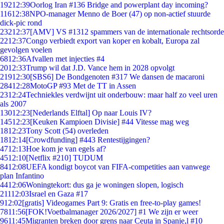
192
12:39
Oorlog Iran #136 Bridge and powerplant day incoming?
116
12:38
NPO-manager Menno de Boer (47) op non-actief stuurde
dick-pic rond
232
12:37
[AMV] VS #1312 spammers van de internationale rechtsorde
22
12:37
Congo verbiedt export van koper en kobalt, Europa zal
gevolgen voelen
68
12:36
Afvallen met injecties #4
20
12:33
Trump wil dat J.D. Vance hem in 2028 opvolgt
219
12:30
[SBS6] De Bondgenoten #317 We dansen de macaroni
284
12:28
MotoGP #93 Met de TT in Assen
23
12:24
Techniekles verdwijnt uit onderbouw: maar half zo veel uren
als 2007
130
12:23
[Nederlands Elftal] Op naar Louis IV?
145
12:23
[Keuken Kampioen Divisie] #44 Vitesse mag weg
18
12:23
Tony Scott (54) overleden
18
12:14
[Crowdfunding] #443 Rentestijgingen?
47
12:13
Hoe kom je van egels af?
45
12:10
[Netflix #210] TUDUM
84
12:08
UEFA kondigt boycot van FIFA-competities aan vanwege
plan Infantino
44
12:06
Woningtekort: dus ga je woningen slopen, logisch
211
12:03
Israel en Gaza #17
9
12:02
[gratis] Videogames Part 9: Gratis en free-to-play games!
78
11:56
[FOK!Voetbalmanager 2026/2027] #1 We zijn er weer
96
11:45
Migranten breken door grens naar Ceuta in Spanje,l #10