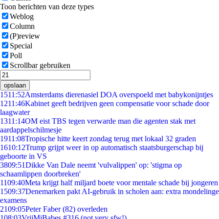
Toon berichten van deze types
Weblog
Column
(P)review
Special
Poll
Scrollbar gebruiken
opslaan
15
11:52
Amsterdams dierenasiel DOA overspoeld met babykonijntjes
12
11:46
Kabinet geeft bedrijven geen compensatie voor schade door
laagwater
13
11:14
OM eist TBS tegen verwarde man die agenten stak met
aardappelschilmesje
19
11:08
Tropische hitte keert zondag terug met lokaal 32 graden
16
10:12
Trump grijpt weer in op automatisch staatsburgerschap bij
geboorte in VS
38
09:51
Dikke Van Dale neemt 'vulvalippen' op: 'stigma op
schaamlippen doorbreken'
11
09:40
Meta krijgt half miljard boete voor mentale schade bij jongeren
15
09:37
Denemarken pakt AI-gebruik in scholen aan: extra mondelinge
examens
21
09:05
Peter Faber (82) overleden
1
08:03
VrijMiBabes #316 (not very sfw!)