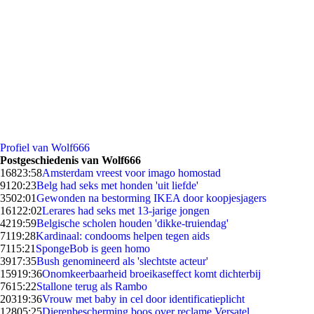
Profiel van Wolf666
Postgeschiedenis van Wolf666
168
23:58
Amsterdam vreest voor imago homostad
91
20:23
Belg had seks met honden 'uit liefde'
35
02:01
Gewonden na bestorming IKEA door koopjesjagers
161
22:02
Lerares had seks met 13-jarige jongen
42
19:59
Belgische scholen houden 'dikke-truiendag'
71
19:28
Kardinaal: condooms helpen tegen aids
71
15:21
SpongeBob is geen homo
39
17:35
Bush genomineerd als 'slechtste acteur'
159
19:36
Onomkeerbaarheid broeikaseffect komt dichterbij
76
15:22
Stallone terug als Rambo
203
19:36
Vrouw met baby in cel door identificatieplicht
128
05:25
Dierenbescherming boos over reclame Versatel