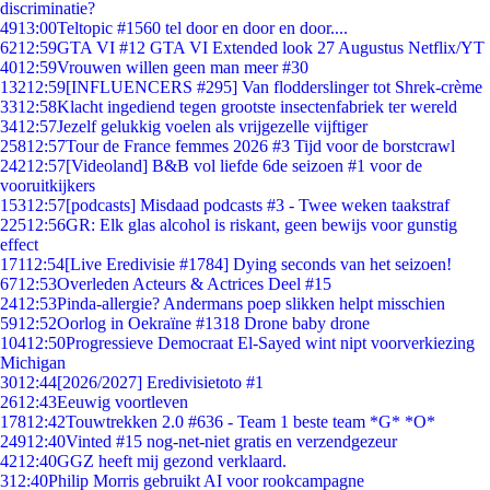
discriminatie?
49
13:00
Teltopic #1560 tel door en door en door....
62
12:59
GTA VI #12 GTA VI Extended look 27 Augustus Netflix/YT
40
12:59
Vrouwen willen geen man meer #30
132
12:59
[INFLUENCERS #295] Van flodderslinger tot Shrek-crème
33
12:58
Klacht ingediend tegen grootste insectenfabriek ter wereld
34
12:57
Jezelf gelukkig voelen als vrijgezelle vijftiger
258
12:57
Tour de France femmes 2026 #3 Tijd voor de borstcrawl
242
12:57
[Videoland] B&B vol liefde 6de seizoen #1 voor de
vooruitkijkers
153
12:57
[podcasts] Misdaad podcasts #3 - Twee weken taakstraf
225
12:56
GR: Elk glas alcohol is riskant, geen bewijs voor gunstig
effect
171
12:54
[Live Eredivisie #1784] Dying seconds van het seizoen!
67
12:53
Overleden Acteurs & Actrices Deel #15
24
12:53
Pinda-allergie? Andermans poep slikken helpt misschien
59
12:52
Oorlog in Oekraïne #1318 Drone baby drone
104
12:50
Progressieve Democraat El-Sayed wint nipt voorverkiezing
Michigan
30
12:44
[2026/2027] Eredivisietoto #1
26
12:43
Eeuwig voortleven
178
12:42
Touwtrekken 2.0 #636 - Team 1 beste team *G* *O*
249
12:40
Vinted #15 nog-net-niet gratis en verzendgezeur
42
12:40
GGZ heeft mij gezond verklaard.
3
12:40
Philip Morris gebruikt AI voor rookcampagne