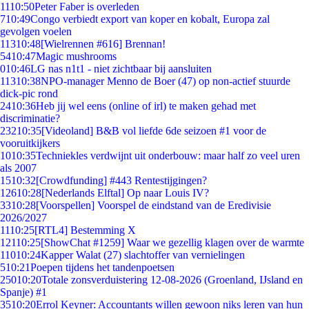
11
10:50
Peter Faber is overleden
7
10:49
Congo verbiedt export van koper en kobalt, Europa zal
gevolgen voelen
113
10:48
[Wielrennen #616] Brennan!
54
10:47
Magic mushrooms
0
10:46
LG nas n1t1 - niet zichtbaar bij aansluiten
113
10:38
NPO-manager Menno de Boer (47) op non-actief stuurde
dick-pic rond
24
10:36
Heb jij wel eens (online of irl) te maken gehad met
discriminatie?
232
10:35
[Videoland] B&B vol liefde 6de seizoen #1 voor de
vooruitkijkers
10
10:35
Techniekles verdwijnt uit onderbouw: maar half zo veel uren
als 2007
15
10:32
[Crowdfunding] #443 Rentestijgingen?
126
10:28
[Nederlands Elftal] Op naar Louis IV?
33
10:28
[Voorspellen] Voorspel de eindstand van de Eredivisie
2026/2027
11
10:25
[RTL4] Bestemming X
121
10:25
[ShowChat #1259] Waar we gezellig klagen over de warmte
110
10:24
Kapper Walat (27) slachtoffer van vernielingen
5
10:21
Poepen tijdens het tandenpoetsen
250
10:20
Totale zonsverduistering 12-08-2026 (Groenland, IJsland en
Spanje) #1
35
10:20
Errol Keyner: Accountants willen gewoon niks leren van hun