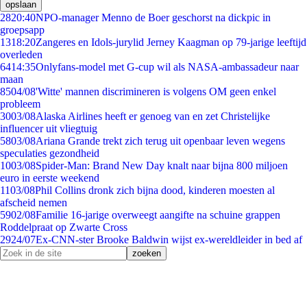
opslaan
28
20:40
NPO-manager Menno de Boer geschorst na dickpic in
groepsapp
13
18:20
Zangeres en Idols-jurylid Jerney Kaagman op 79-jarige leeftijd
overleden
64
14:35
Onlyfans-model met G-cup wil als NASA-ambassadeur naar
maan
85
04/08
'Witte' mannen discrimineren is volgens OM geen enkel
probleem
30
03/08
Alaska Airlines heeft er genoeg van en zet Christelijke
influencer uit vliegtuig
58
03/08
Ariana Grande trekt zich terug uit openbaar leven wegens
speculaties gezondheid
10
03/08
Spider-Man: Brand New Day knalt naar bijna 800 miljoen
euro in eerste weekend
11
03/08
Phil Collins dronk zich bijna dood, kinderen moesten al
afscheid nemen
59
02/08
Familie 16-jarige overweegt aangifte na schuine grappen
Roddelpraat op Zwarte Cross
29
24/07
Ex-CNN-ster Brooke Baldwin wijst ex-wereldleider in bed af