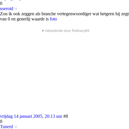
0
useroid
Zou ik ook zeggen als branche vertegenwoordiger wat hetgeen hij zegt
van 0 en generlij waarde is
foto
▼ Advertentie door Refinery89
vrijdag 14 januari 2005, 20:13 uur
#8
0
Tunerd