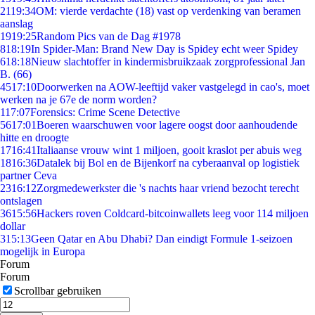
21
19:34
OM: vierde verdachte (18) vast op verdenking van beramen
aanslag
19
19:25
Random Pics van de Dag #1978
8
18:19
In Spider-Man: Brand New Day is Spidey echt weer Spidey
6
18:18
Nieuw slachtoffer in kindermisbruikzaak zorgprofessional Jan
B. (66)
45
17:10
Doorwerken na AOW-leeftijd vaker vastgelegd in cao's, moet
werken na je 67e de norm worden?
1
17:07
Forensics: Crime Scene Detective
56
17:01
Boeren waarschuwen voor lagere oogst door aanhoudende
hitte en droogte
17
16:41
Italiaanse vrouw wint 1 miljoen, gooit kraslot per abuis weg
18
16:36
Datalek bij Bol en de Bijenkorf na cyberaanval op logistiek
partner Ceva
23
16:12
Zorgmedewerkster die 's nachts haar vriend bezocht terecht
ontslagen
36
15:56
Hackers roven Coldcard-bitcoinwallets leeg voor 114 miljoen
dollar
3
15:13
Geen Qatar en Abu Dhabi? Dan eindigt Formule 1-seizoen
mogelijk in Europa
Forum
Forum
Scrollbar gebruiken