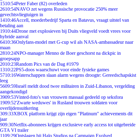
15
10:54
Peter Faber (82) overleden
26
10:54
NAVO zet wegens Russische provocatie 250% meer
gevechtsvliegtuigen in
14
10:46
Accell, moederbedrijf Sparta en Batavus, vraagt uitstel van
betaling aan
19
10:44
Drone met explosieven bij Duits vliegveld voedt vrees voor
hybride aanval
64
10:36
Onlyfans-model met G-cup wil als NASA-ambassadeur naar
maan
28
10:24
NPO-manager Menno de Boer geschorst na dickpic in
groepsapp
20
10:23
Random Pics van de Dag #1979
13
10:22
PS5-doos waarschuwt voor einde fysieke games
57
10:16
Waterschappen slaan alarm wegens droogte: Gereedschapskist
leeg
56
09:59
Israël meldt dood twee militairen in Zuid-Libanon, vergelding
aangekondigd
39
09:53
Vinted-foto's van vrouwen massaal gedeeld op seksfora
19
09:52
'Zwarte weduwes' in Rusland trouwen soldaten voor
overlijdensuitkering
3
09:33
XBOX platform krijgt zijn eigen "Platinum" achievements dit
jaar
9
09:30
Netflix-abonnees krijgen exclusieve early access tot uitgebreide
GTA VI trailer
11
09:29
Ontslagen bij Halo Studios na Campaign Evolved