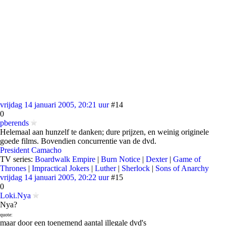
vrijdag 14 januari 2005, 20:21 uur
#14
0
pberends
Helemaal aan hunzelf te danken; dure prijzen, en weinig originele
goede films. Bovendien concurrentie van de dvd.
President Camacho
TV series:
Boardwalk Empire
|
Burn Notice
|
Dexter
|
Game of
Thrones
|
Impractical Jokers
|
Luther
|
Sherlock
|
Sons of Anarchy
vrijdag 14 januari 2005, 20:22 uur
#15
0
Loki.Nya
Nya?
quote:
maar door een toenemend aantal illegale dvd's