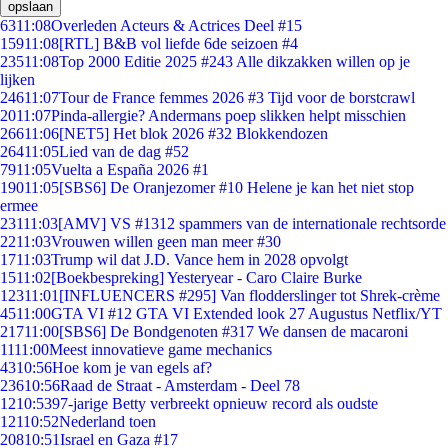
opslaan
63
11:08
Overleden Acteurs & Actrices Deel #15
159
11:08
[RTL] B&B vol liefde 6de seizoen #4
235
11:08
Top 2000 Editie 2025 #243 Alle dikzakken willen op je
lijken
246
11:07
Tour de France femmes 2026 #3 Tijd voor de borstcrawl
20
11:07
Pinda-allergie? Andermans poep slikken helpt misschien
266
11:06
[NET5] Het blok 2026 #32 Blokkendozen
264
11:05
Lied van de dag #52
79
11:05
Vuelta a España 2026 #1
190
11:05
[SBS6] De Oranjezomer #10 Helene je kan het niet stop
ermee
231
11:03
[AMV] VS #1312 spammers van de internationale rechtsorde
22
11:03
Vrouwen willen geen man meer #30
17
11:03
Trump wil dat J.D. Vance hem in 2028 opvolgt
15
11:02
[Boekbespreking] Yesteryear - Caro Claire Burke
123
11:01
[INFLUENCERS #295] Van flodderslinger tot Shrek-crème
45
11:00
GTA VI #12 GTA VI Extended look 27 Augustus Netflix/YT
217
11:00
[SBS6] De Bondgenoten #317 We dansen de macaroni
11
11:00
Meest innovatieve game mechanics
43
10:56
Hoe kom je van egels af?
236
10:56
Raad de Straat - Amsterdam - Deel 78
12
10:53
97-jarige Betty verbreekt opnieuw record als oudste
121
10:52
Nederland toen
208
10:51
Israel en Gaza #17