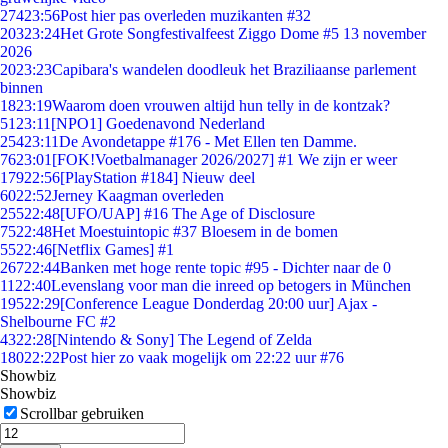
274
23:56
Post hier pas overleden muzikanten #32
203
23:24
Het Grote Songfestivalfeest Ziggo Dome #5 13 november
2026
20
23:23
Capibara's wandelen doodleuk het Braziliaanse parlement
binnen
18
23:19
Waarom doen vrouwen altijd hun telly in de kontzak?
51
23:11
[NPO1] Goedenavond Nederland
254
23:11
De Avondetappe #176 - Met Ellen ten Damme.
76
23:01
[FOK!Voetbalmanager 2026/2027] #1 We zijn er weer
179
22:56
[PlayStation #184] Nieuw deel
60
22:52
Jerney Kaagman overleden
255
22:48
[UFO/UAP] #16 The Age of Disclosure
75
22:48
Het Moestuintopic #37 Bloesem in de bomen
55
22:46
[Netflix Games] #1
267
22:44
Banken met hoge rente topic #95 - Dichter naar de 0
11
22:40
Levenslang voor man die inreed op betogers in München
195
22:29
[Conference League Donderdag 20:00 uur] Ajax -
Shelbourne FC #2
43
22:28
[Nintendo & Sony] The Legend of Zelda
180
22:22
Post hier zo vaak mogelijk om 22:22 uur #76
Showbiz
Showbiz
Scrollbar gebruiken