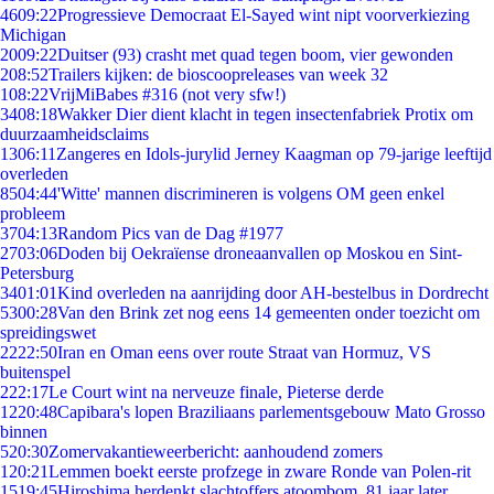
46
09:22
Progressieve Democraat El-Sayed wint nipt voorverkiezing
Michigan
20
09:22
Duitser (93) crasht met quad tegen boom, vier gewonden
2
08:52
Trailers kijken: de bioscoopreleases van week 32
1
08:22
VrijMiBabes #316 (not very sfw!)
34
08:18
Wakker Dier dient klacht in tegen insectenfabriek Protix om
duurzaamheidsclaims
13
06:11
Zangeres en Idols-jurylid Jerney Kaagman op 79-jarige leeftijd
overleden
85
04:44
'Witte' mannen discrimineren is volgens OM geen enkel
probleem
37
04:13
Random Pics van de Dag #1977
27
03:06
Doden bij Oekraïense droneaanvallen op Moskou en Sint-
Petersburg
34
01:01
Kind overleden na aanrijding door AH-bestelbus in Dordrecht
53
00:28
Van den Brink zet nog eens 14 gemeenten onder toezicht om
spreidingswet
22
22:50
Iran en Oman eens over route Straat van Hormuz, VS
buitenspel
2
22:17
Le Court wint na nerveuze finale, Pieterse derde
12
20:48
Capibara's lopen Braziliaans parlementsgebouw Mato Grosso
binnen
5
20:30
Zomervakantieweerbericht: aanhoudend zomers
1
20:21
Lemmen boekt eerste profzege in zware Ronde van Polen-rit
15
19:45
Hiroshima herdenkt slachtoffers atoombom, 81 jaar later