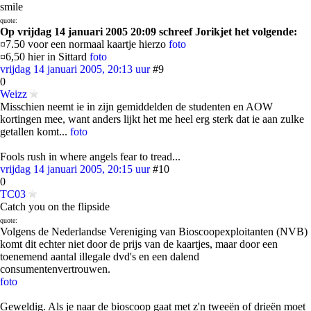
smile
quote:
Op vrijdag 14 januari 2005 20:09 schreef Jorikjet het volgende:
¤7.50 voor een normaal kaartje hierzo
foto
¤6,50 hier in Sittard
foto
vrijdag 14 januari 2005, 20:13 uur
#9
0
Weizz
Misschien neemt ie in zijn gemiddelden de studenten en AOW
kortingen mee, want anders lijkt het me heel erg sterk dat ie aan zulke
getallen komt...
foto
Fools rush in where angels fear to tread...
vrijdag 14 januari 2005, 20:15 uur
#10
0
TC03
Catch you on the flipside
quote:
Volgens de Nederlandse Vereniging van Bioscoopexploitanten (NVB)
komt dit echter niet door de prijs van de kaartjes, maar door een
toenemend aantal illegale dvd's en een dalend
consumentenvertrouwen.
foto
Geweldig. Als je naar de bioscoop gaat met z'n tweeën of drieën moet