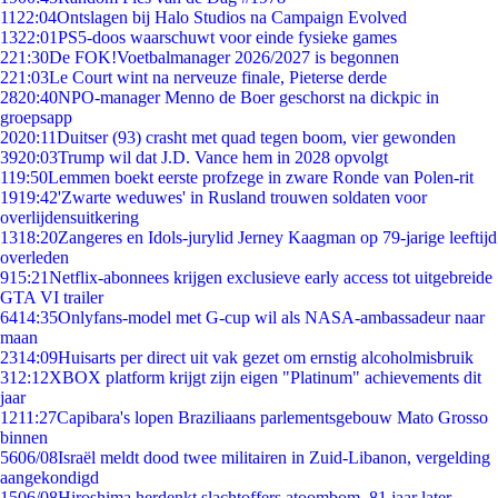
11
22:04
Ontslagen bij Halo Studios na Campaign Evolved
13
22:01
PS5-doos waarschuwt voor einde fysieke games
2
21:30
De FOK!Voetbalmanager 2026/2027 is begonnen
2
21:03
Le Court wint na nerveuze finale, Pieterse derde
28
20:40
NPO-manager Menno de Boer geschorst na dickpic in
groepsapp
20
20:11
Duitser (93) crasht met quad tegen boom, vier gewonden
39
20:03
Trump wil dat J.D. Vance hem in 2028 opvolgt
1
19:50
Lemmen boekt eerste profzege in zware Ronde van Polen-rit
19
19:42
'Zwarte weduwes' in Rusland trouwen soldaten voor
overlijdensuitkering
13
18:20
Zangeres en Idols-jurylid Jerney Kaagman op 79-jarige leeftijd
overleden
9
15:21
Netflix-abonnees krijgen exclusieve early access tot uitgebreide
GTA VI trailer
64
14:35
Onlyfans-model met G-cup wil als NASA-ambassadeur naar
maan
23
14:09
Huisarts per direct uit vak gezet om ernstig alcoholmisbruik
3
12:12
XBOX platform krijgt zijn eigen "Platinum" achievements dit
jaar
12
11:27
Capibara's lopen Braziliaans parlementsgebouw Mato Grosso
binnen
56
06/08
Israël meldt dood twee militairen in Zuid-Libanon, vergelding
aangekondigd
15
06/08
Hiroshima herdenkt slachtoffers atoombom, 81 jaar later