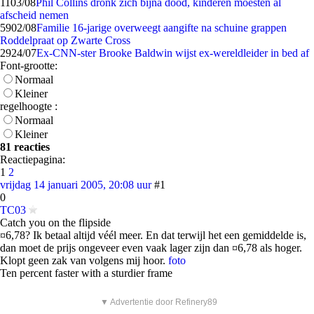
11
03/08
Phil Collins dronk zich bijna dood, kinderen moesten al
afscheid nemen
59
02/08
Familie 16-jarige overweegt aangifte na schuine grappen
Roddelpraat op Zwarte Cross
29
24/07
Ex-CNN-ster Brooke Baldwin wijst ex-wereldleider in bed af
Font-grootte:
Normaal
Kleiner
regelhoogte :
Normaal
Kleiner
81 reacties
Reactiepagina:
1
2
vrijdag 14 januari 2005, 20:08 uur
#1
0
TC03
Catch you on the flipside
¤6,78? Ik betaal altijd véél meer. En dat terwijl het een gemiddelde is,
dan moet de prijs ongeveer even vaak lager zijn dan ¤6,78 als hoger.
Klopt geen zak van volgens mij hoor.
foto
Ten percent faster with a sturdier frame
▼ Advertentie door Refinery89