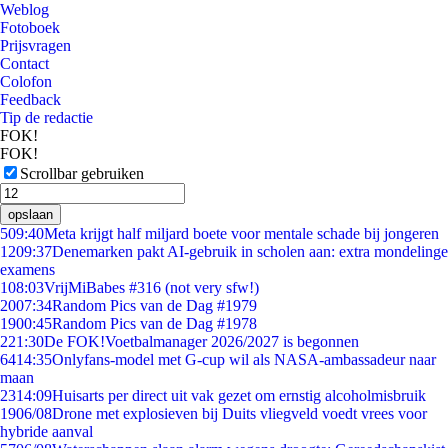
Weblog
Fotoboek
Prijsvragen
Contact
Colofon
Feedback
Tip de redactie
FOK!
FOK!
Scrollbar gebruiken
opslaan
5
09:40
Meta krijgt half miljard boete voor mentale schade bij jongeren
12
09:37
Denemarken pakt AI-gebruik in scholen aan: extra mondelinge
examens
1
08:03
VrijMiBabes #316 (not very sfw!)
20
07:34
Random Pics van de Dag #1979
19
00:45
Random Pics van de Dag #1978
2
21:30
De FOK!Voetbalmanager 2026/2027 is begonnen
64
14:35
Onlyfans-model met G-cup wil als NASA-ambassadeur naar
maan
23
14:09
Huisarts per direct uit vak gezet om ernstig alcoholmisbruik
19
06/08
Drone met explosieven bij Duits vliegveld voedt vrees voor
hybride aanval