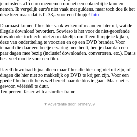
je minstens ¤15 euro meenemen om net een cola erbij te kunnen
nemen. Ik vergelijk euro's niet vaak met guldens, maar toch doe ik het
deze keer maar: dat is fl. 33,- voor een filmpje!
foto
Daarnaast komen films hier vaak weken of maanden later uit, wat de
illegale download bevordert. Sowieso is het voor de niet-geoefende
downloader toch echt niet zo makkelijk om ff een filmpje te kijken,
deze van ondertiteling te voorzien en op een DVD brander. Voor
iemand die daar een beetje ervaring mee heeft, ben je daar dan een
paar dagen mee bezig (inclusief downloaden, converteren, etc.). Dat is
best veel moeite voor een film.
Ik zelf download bijna alleen maar films die hier nog niet uit zijn, of
dingen die hier niet zo makkelijk op DVD te krijgen zijn. Voor een
goede film ben ik heus wel bereid naar de bios te gaan. Maar het is
gewoon véééééél te duur.
Ten percent faster with a sturdier frame
▼ Advertentie door Refinery89