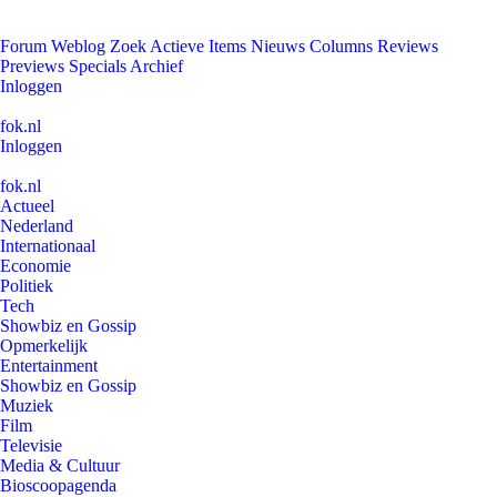
Forum
Weblog
Zoek
Actieve Items
Nieuws
Columns
Reviews
Previews
Specials
Archief
Inloggen
fok.nl
Inloggen
fok.nl
Actueel
Nederland
Internationaal
Economie
Politiek
Tech
Showbiz en Gossip
Opmerkelijk
Entertainment
Showbiz en Gossip
Muziek
Film
Televisie
Media & Cultuur
Bioscoopagenda