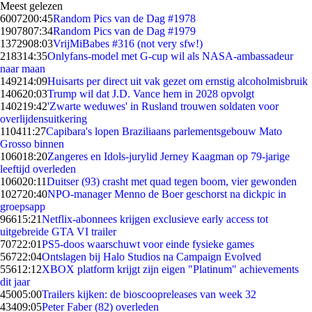
Meest gelezen
60072
00:45
Random Pics van de Dag #1978
19078
07:34
Random Pics van de Dag #1979
13729
08:03
VrijMiBabes #316 (not very sfw!)
2183
14:35
Onlyfans-model met G-cup wil als NASA-ambassadeur
naar maan
1492
14:09
Huisarts per direct uit vak gezet om ernstig alcoholmisbruik
1406
20:03
Trump wil dat J.D. Vance hem in 2028 opvolgt
1402
19:42
'Zwarte weduwes' in Rusland trouwen soldaten voor
overlijdensuitkering
1104
11:27
Capibara's lopen Braziliaans parlementsgebouw Mato
Grosso binnen
1060
18:20
Zangeres en Idols-jurylid Jerney Kaagman op 79-jarige
leeftijd overleden
1060
20:11
Duitser (93) crasht met quad tegen boom, vier gewonden
1027
20:40
NPO-manager Menno de Boer geschorst na dickpic in
groepsapp
966
15:21
Netflix-abonnees krijgen exclusieve early access tot
uitgebreide GTA VI trailer
707
22:01
PS5-doos waarschuwt voor einde fysieke games
567
22:04
Ontslagen bij Halo Studios na Campaign Evolved
556
12:12
XBOX platform krijgt zijn eigen "Platinum" achievements
dit jaar
450
05:00
Trailers kijken: de bioscoopreleases van week 32
434
09:05
Peter Faber (82) overleden