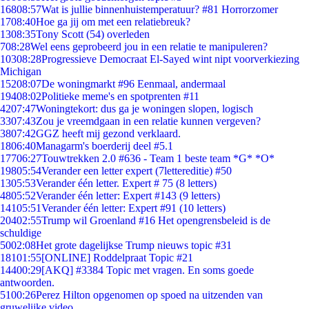
168
08:57
Wat is jullie binnenhuistemperatuur? #81 Horrorzomer
17
08:40
Hoe ga jij om met een relatiebreuk?
13
08:35
Tony Scott (54) overleden
7
08:28
Wel eens geprobeerd jou in een relatie te manipuleren?
103
08:28
Progressieve Democraat El-Sayed wint nipt voorverkiezing
Michigan
152
08:07
De woningmarkt #96 Eenmaal, andermaal
194
08:02
Politieke meme's en spotprenten #11
42
07:47
Woningtekort: dus ga je woningen slopen, logisch
33
07:43
Zou je vreemdgaan in een relatie kunnen vergeven?
38
07:42
GGZ heeft mij gezond verklaard.
18
06:40
Managarm's boerderij deel #5.1
177
06:27
Touwtrekken 2.0 #636 - Team 1 beste team *G* *O*
198
05:54
Verander een letter expert (7lettereditie) #50
13
05:53
Verander één letter. Expert # 75 (8 letters)
48
05:52
Verander één letter: Expert #143 (9 letters)
141
05:51
Verander één letter: Expert #91 (10 letters)
204
02:55
Trump wil Groenland #16 Het opengrensbeleid is de
schuldige
50
02:08
Het grote dagelijkse Trump nieuws topic #31
181
01:55
[ONLINE] Roddelpraat Topic #21
144
00:29
[AKQ] #3384 Topic met vragen. En soms goede
antwoorden.
51
00:26
Perez Hilton opgenomen op spoed na uitzenden van
gruwelijke video