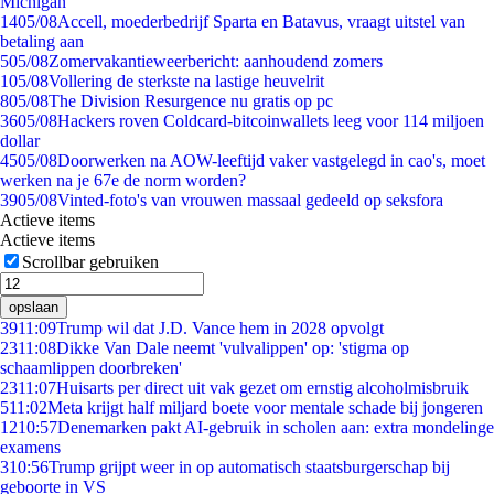
Michigan
14
05/08
Accell, moederbedrijf Sparta en Batavus, vraagt uitstel van
betaling aan
5
05/08
Zomervakantieweerbericht: aanhoudend zomers
1
05/08
Vollering de sterkste na lastige heuvelrit
8
05/08
The Division Resurgence nu gratis op pc
36
05/08
Hackers roven Coldcard-bitcoinwallets leeg voor 114 miljoen
dollar
45
05/08
Doorwerken na AOW-leeftijd vaker vastgelegd in cao's, moet
werken na je 67e de norm worden?
39
05/08
Vinted-foto's van vrouwen massaal gedeeld op seksfora
Actieve items
Actieve items
Scrollbar gebruiken
opslaan
39
11:09
Trump wil dat J.D. Vance hem in 2028 opvolgt
23
11:08
Dikke Van Dale neemt 'vulvalippen' op: 'stigma op
schaamlippen doorbreken'
23
11:07
Huisarts per direct uit vak gezet om ernstig alcoholmisbruik
5
11:02
Meta krijgt half miljard boete voor mentale schade bij jongeren
12
10:57
Denemarken pakt AI-gebruik in scholen aan: extra mondelinge
examens
3
10:56
Trump grijpt weer in op automatisch staatsburgerschap bij
geboorte in VS