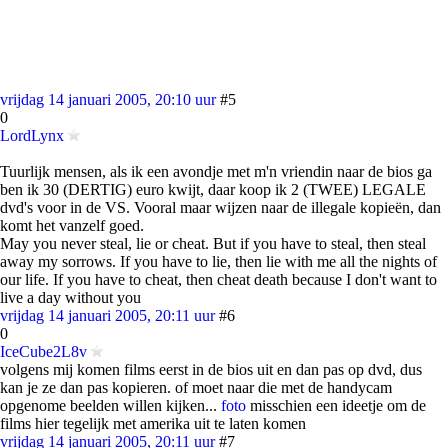
vrijdag 14 januari 2005, 20:10 uur
#5
0
LordLynx
Tuurlijk mensen, als ik een avondje met m'n vriendin naar de bios ga
ben ik 30 (DERTIG) euro kwijt, daar koop ik 2 (TWEE) LEGALE
dvd's voor in de VS. Vooral maar wijzen naar de illegale kopieën, dan
komt het vanzelf goed.
May you never steal, lie or cheat. But if you have to steal, then steal
away my sorrows. If you have to lie, then lie with me all the nights of
our life. If you have to cheat, then cheat death because I don't want to
live a day without you
vrijdag 14 januari 2005, 20:11 uur
#6
0
IceCube2L8v
volgens mij komen films eerst in de bios uit en dan pas op dvd, dus
kan je ze dan pas kopieren. of moet naar die met de handycam
opgenome beelden willen kijken...
foto
misschien een ideetje om de
films hier tegelijk met amerika uit te laten komen
vrijdag 14 januari 2005, 20:11 uur
#7