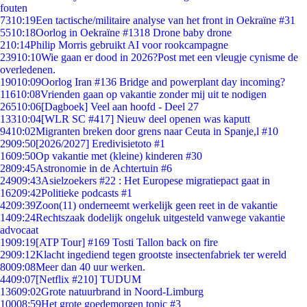
fouten
73
10:19
Een tactische/militaire analyse van het front in Oekraïne #31
55
10:18
Oorlog in Oekraïne #1318 Drone baby drone
2
10:14
Philip Morris gebruikt AI voor rookcampagne
239
10:10
Wie gaan er dood in 2026?Post met een vleugje cynisme de
overledenen.
190
10:09
Oorlog Iran #136 Bridge and powerplant day incoming?
116
10:08
Vrienden gaan op vakantie zonder mij uit te nodigen
265
10:06
[Dagboek] Veel aan hoofd - Deel 27
133
10:04
[WLR SC #417] Nieuw deel openen was kaputt
94
10:02
Migranten breken door grens naar Ceuta in Spanje,l #10
29
09:50
[2026/2027] Eredivisietoto #1
16
09:50
Op vakantie met (kleine) kinderen #30
28
09:45
Astronomie in de Achtertuin #6
249
09:43
Asielzoekers #22 : Het Europese migratiepact gaat in
162
09:42
Politieke podcasts #1
42
09:39
Zoon(11) onderneemt werkelijk geen reet in de vakantie
14
09:24
Rechtszaak dodelijk ongeluk uitgesteld vanwege vakantie
advocaat
19
09:19
[ATP Tour] #169 Tosti Tallon back on fire
29
09:12
Klacht ingediend tegen grootste insectenfabriek ter wereld
80
09:08
Meer dan 40 uur werken.
44
09:07
[Netflix #210] TUDUM
136
09:02
Grote natuurbrand in Noord-Limburg
100
08:59
Het grote goedemorgen topic #3