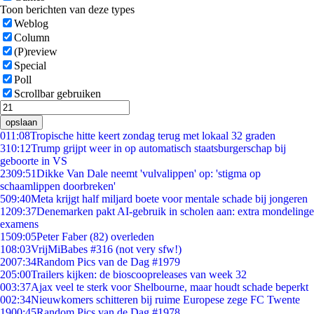
Toon berichten van deze types
Weblog
Column
(P)review
Special
Poll
Scrollbar gebruiken
opslaan
0
11:08
Tropische hitte keert zondag terug met lokaal 32 graden
3
10:12
Trump grijpt weer in op automatisch staatsburgerschap bij
geboorte in VS
23
09:51
Dikke Van Dale neemt 'vulvalippen' op: 'stigma op
schaamlippen doorbreken'
5
09:40
Meta krijgt half miljard boete voor mentale schade bij jongeren
12
09:37
Denemarken pakt AI-gebruik in scholen aan: extra mondelinge
examens
15
09:05
Peter Faber (82) overleden
1
08:03
VrijMiBabes #316 (not very sfw!)
20
07:34
Random Pics van de Dag #1979
2
05:00
Trailers kijken: de bioscoopreleases van week 32
0
03:37
Ajax veel te sterk voor Shelbourne, maar houdt schade beperkt
0
02:34
Nieuwkomers schitteren bij ruime Europese zege FC Twente
19
00:45
Random Pics van de Dag #1978