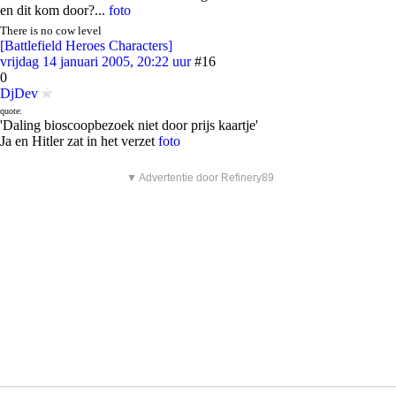
en dit kom door?...
foto
There is no cow level
[Battlefield Heroes Characters]
vrijdag 14 januari 2005, 20:22 uur
#16
0
DjDev
quote:
'Daling bioscoopbezoek niet door prijs kaartje'
Ja en Hitler zat in het verzet
foto
▼ Advertentie door Refinery89