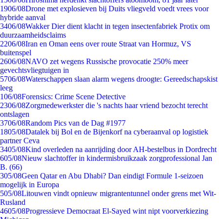
19
06/08
Drone met explosieven bij Duits vliegveld voedt vrees voor
hybride aanval
34
06/08
Wakker Dier dient klacht in tegen insectenfabriek Protix om
duurzaamheidsclaims
22
06/08
Iran en Oman eens over route Straat van Hormuz, VS
buitenspel
26
06/08
NAVO zet wegens Russische provocatie 250% meer
gevechtsvliegtuigen in
57
06/08
Waterschappen slaan alarm wegens droogte: Gereedschapskist
leeg
1
06/08
Forensics: Crime Scene Detective
23
06/08
Zorgmedewerkster die 's nachts haar vriend bezocht terecht
ontslagen
37
06/08
Random Pics van de Dag #1977
18
05/08
Datalek bij Bol en de Bijenkorf na cyberaanval op logistiek
partner Ceva
34
05/08
Kind overleden na aanrijding door AH-bestelbus in Dordrecht
6
05/08
Nieuw slachtoffer in kindermisbruikzaak zorgprofessional Jan
B. (66)
3
05/08
Geen Qatar en Abu Dhabi? Dan eindigt Formule 1-seizoen
mogelijk in Europa
5
05/08
Litouwen vindt opnieuw migrantentunnel onder grens met Wit-
Rusland
46
05/08
Progressieve Democraat El-Sayed wint nipt voorverkiezing