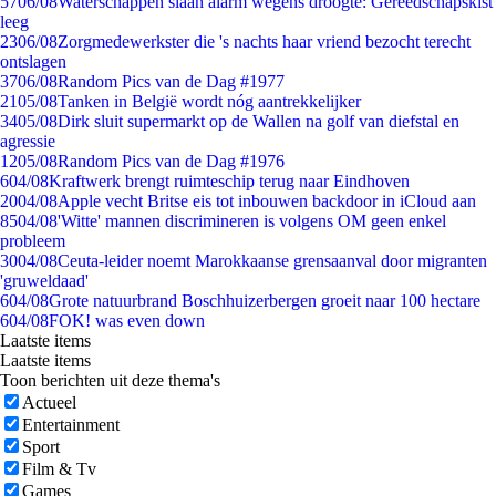
57
06/08
Waterschappen slaan alarm wegens droogte: Gereedschapskist
leeg
23
06/08
Zorgmedewerkster die 's nachts haar vriend bezocht terecht
ontslagen
37
06/08
Random Pics van de Dag #1977
21
05/08
Tanken in België wordt nóg aantrekkelijker
34
05/08
Dirk sluit supermarkt op de Wallen na golf van diefstal en
agressie
12
05/08
Random Pics van de Dag #1976
6
04/08
Kraftwerk brengt ruimteschip terug naar Eindhoven
20
04/08
Apple vecht Britse eis tot inbouwen backdoor in iCloud aan
85
04/08
'Witte' mannen discrimineren is volgens OM geen enkel
probleem
30
04/08
Ceuta-leider noemt Marokkaanse grensaanval door migranten
'gruweldaad'
6
04/08
Grote natuurbrand Boschhuizerbergen groeit naar 100 hectare
6
04/08
FOK! was even down
Laatste items
Laatste items
Toon berichten uit deze thema's
Actueel
Entertainment
Sport
Film & Tv
Games