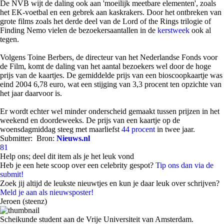
De NVB wijt de daling ook aan 'moeilijk meetbare elementen', zoals
het EK-voetbal en een gebrek aan kaskrakers. Door het ontbreken van
grote films zoals het derde deel van de Lord of the Rings trilogie of
Finding Nemo vielen de bezoekersaantallen in de
kerstweek
ook al
tegen.
Volgens Toine Berbers, de directeur van het Nederlandse Fonds voor
de Film, komt de daling van het aantal bezoekers wel door de hoge
prijs van de kaartjes. De gemiddelde prijs van een bioscoopkaartje was
eind 2004 6,78 euro, wat een stijging van 3,3 procent ten opzichte van
het jaar daarvoor is.
Er wordt echter wel minder onderscheid gemaakt tussen prijzen in het
weekend en doordeweeks. De prijs van een kaartje op de
woensdagmiddag steeg met maarliefst
44 procent
in twee jaar.
Submitter:
Bron:
Nieuws.nl
81
Help ons; deel dit item als je het leuk vond
Heb je een hete scoop over een celebrity gespot?
Tip ons dan via de
submit!
Zoek jij altijd de leukste nieuwtjes en kun je daar leuk over schrijven?
Meld je aan als nieuwsposter!
Jeroen (steenz)
Scheikunde student aan de Vrije Universiteit van Amsterdam.