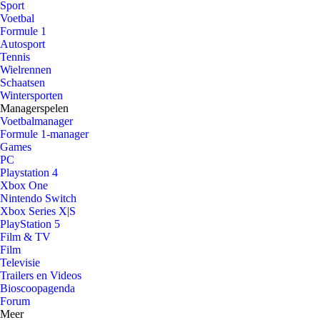
Sport
Voetbal
Formule 1
Autosport
Tennis
Wielrennen
Schaatsen
Wintersporten
Managerspelen
Voetbalmanager
Formule 1-manager
Games
PC
Playstation 4
Xbox One
Nintendo Switch
Xbox Series X|S
PlayStation 5
Film & TV
Film
Televisie
Trailers en Videos
Bioscoopagenda
Forum
Meer