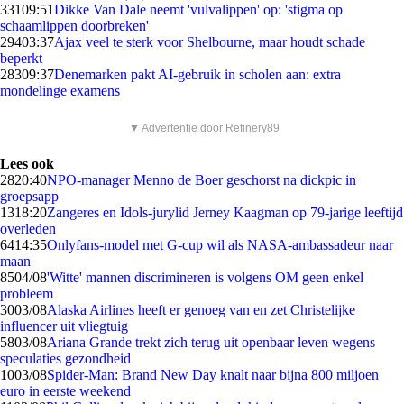
331
09:51
Dikke Van Dale neemt 'vulvalippen' op: 'stigma op
schaamlippen doorbreken'
294
03:37
Ajax veel te sterk voor Shelbourne, maar houdt schade
beperkt
283
09:37
Denemarken pakt AI-gebruik in scholen aan: extra
mondelinge examens
▼ Advertentie door Refinery89
Lees ook
28
20:40
NPO-manager Menno de Boer geschorst na dickpic in
groepsapp
13
18:20
Zangeres en Idols-jurylid Jerney Kaagman op 79-jarige leeftijd
overleden
64
14:35
Onlyfans-model met G-cup wil als NASA-ambassadeur naar
maan
85
04/08
'Witte' mannen discrimineren is volgens OM geen enkel
probleem
30
03/08
Alaska Airlines heeft er genoeg van en zet Christelijke
influencer uit vliegtuig
58
03/08
Ariana Grande trekt zich terug uit openbaar leven wegens
speculaties gezondheid
10
03/08
Spider-Man: Brand New Day knalt naar bijna 800 miljoen
euro in eerste weekend