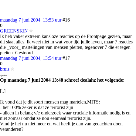
maandag 7 juni 2004, 13:53 uur
#16
0
GREENSKiN
Ik heb vaker extreem kansloze reacties op de Frontpage gezien, maar
dit slaat alles. Ik weet niet in wat voor tijd jullie leven, maar 7 reacties
die _voor_ martelingen van mensen pleiten, tegenover 7 die er tegen
pleiten. Gestoord.
maandag 7 juni 2004, 13:54 uur
#17
0
bruis
quote:
Op maandag 7 juni 2004 13:48 schreef dealahz het volgende:
[..]
Ik vond dat je dit soort mensen mag martelen,MITS:
- het 100% zeker is dat ze terrorist zijn
- alleen in belang v/e onderzoek waar cruciale informatie nodig is en
niet zomaar omdat ze nou eenmaal terrorist zijn.
Vind je het nu niet meer en wat heeft je dan van gedachten doen
veranderen?
In de rechtspraak (waar dit hele verhaal mi toch een onderdeel van is)