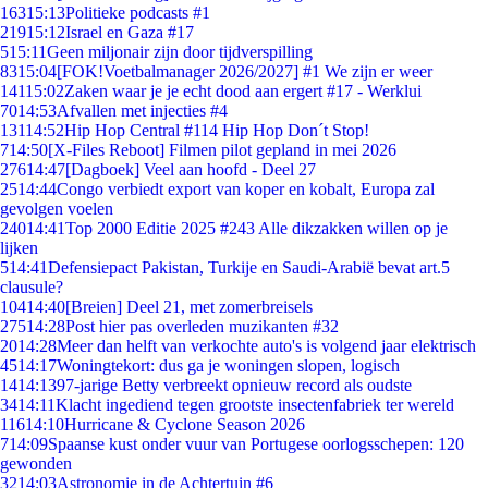
163
15:13
Politieke podcasts #1
219
15:12
Israel en Gaza #17
5
15:11
Geen miljonair zijn door tijdverspilling
83
15:04
[FOK!Voetbalmanager 2026/2027] #1 We zijn er weer
141
15:02
Zaken waar je je echt dood aan ergert #17 - Werklui
70
14:53
Afvallen met injecties #4
131
14:52
Hip Hop Central #114 Hip Hop Don´t Stop!
7
14:50
[X-Files Reboot] Filmen pilot gepland in mei 2026
276
14:47
[Dagboek] Veel aan hoofd - Deel 27
25
14:44
Congo verbiedt export van koper en kobalt, Europa zal
gevolgen voelen
240
14:41
Top 2000 Editie 2025 #243 Alle dikzakken willen op je
lijken
5
14:41
Defensiepact Pakistan, Turkije en Saudi-Arabië bevat art.5
clausule?
104
14:40
[Breien] Deel 21, met zomerbreisels
275
14:28
Post hier pas overleden muzikanten #32
20
14:28
Meer dan helft van verkochte auto's is volgend jaar elektrisch
45
14:17
Woningtekort: dus ga je woningen slopen, logisch
14
14:13
97-jarige Betty verbreekt opnieuw record als oudste
34
14:11
Klacht ingediend tegen grootste insectenfabriek ter wereld
116
14:10
Hurricane & Cyclone Season 2026
7
14:09
Spaanse kust onder vuur van Portugese oorlogsschepen: 120
gewonden
32
14:03
Astronomie in de Achtertuin #6