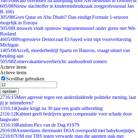
34
05/08
Kind overleden na aanrijding door AH-bestelbus in Dordrecht
6
05/08
Nieuw slachtoffer in kindermisbruikzaak zorgprofessional Jan
B. (66)
3
05/08
Geen Qatar en Abu Dhabi? Dan eindigt Formule 1-seizoen
mogelijk in Europa
5
05/08
Litouwen vindt opnieuw migrantentunnel onder grens met Wit-
Rusland
46
05/08
Progressieve Democraat El-Sayed wint nipt voorverkiezing
Michigan
14
05/08
Accell, moederbedrijf Sparta en Batavus, vraagt uitstel van
betaling aan
5
05/08
Zomervakantieweerbericht: aanhoudend zomers
Actieve items
Actieve items
Scrollbar gebruiken
opslaan
27
16:15
Meer agressie tegen een andersluidende politieke mening, laat
jij je intimideren?
13
16:14
Quake krijgt na 30 jaar een gratis uitbreiding
21
16:12
Kabinet geeft bedrijven geen compensatie voor schade door
laagwater
33
16:10
Random Pics van de Dag #1979
29
16:08
Amsterdams dierenasiel DOA overspoeld met babykonijntjes
22
16:07
OM eist TBS tegen verwarde man die agenten stak met