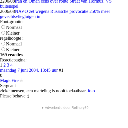
22
06/08
Iran en Oman eens over route Straat van Hormuz, VS
buitenspel
26
06/08
NAVO zet wegens Russische provocatie 250% meer
gevechtsvliegtuigen in
Font-grootte:
Normaal
Kleiner
regelhoogte :
Normaal
Kleiner
169 reacties
Reactiepagina:
1
2
3
4
maandag 7 juni 2004, 13:45 uur
#1
0
MagicFire
Sergeant
zieke mensen, een marteling is nooit toelaatbaar.
foto
Please behave ;)
▼ Advertentie door Refinery89