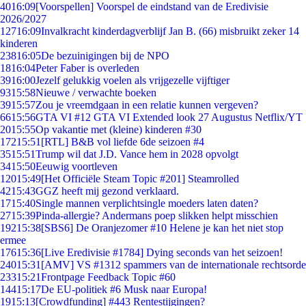
40
16:09
[Voorspellen] Voorspel de eindstand van de Eredivisie
2026/2027
127
16:09
Invalkracht kinderdagverblijf Jan B. (66) misbruikt zeker 14
kinderen
238
16:05
De bezuinigingen bij de NPO
18
16:04
Peter Faber is overleden
39
16:00
Jezelf gelukkig voelen als vrijgezelle vijftiger
93
15:58
Nieuwe / verwachte boeken
39
15:57
Zou je vreemdgaan in een relatie kunnen vergeven?
66
15:56
GTA VI #12 GTA VI Extended look 27 Augustus Netflix/YT
20
15:55
Op vakantie met (kleine) kinderen #30
172
15:51
[RTL] B&B vol liefde 6de seizoen #4
35
15:51
Trump wil dat J.D. Vance hem in 2028 opvolgt
34
15:50
Eeuwig voortleven
120
15:49
[Het Officiële Steam Topic #201] Steamrolled
42
15:43
GGZ heeft mij gezond verklaard.
17
15:40
Single mannen verplichtsingle moeders laten daten?
27
15:39
Pinda-allergie? Andermans poep slikken helpt misschien
192
15:38
[SBS6] De Oranjezomer #10 Helene je kan het niet stop
ermee
176
15:36
[Live Eredivisie #1784] Dying seconds van het seizoen!
240
15:31
[AMV] VS #1312 spammers van de internationale rechtsorde
233
15:21
Frontpage Feedback Topic #60
144
15:17
De EU-politiek #6 Musk naar Europa!
19
15:13
[Crowdfunding] #443 Rentestijgingen?