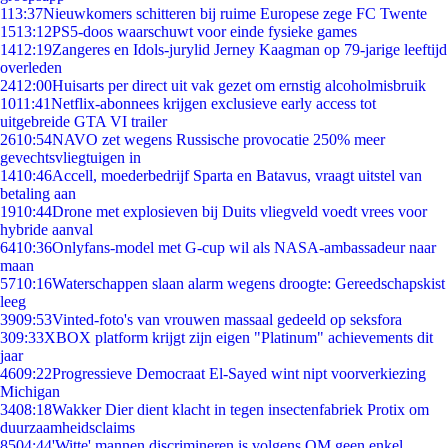
1
13:37
Nieuwkomers schitteren bij ruime Europese zege FC Twente
15
13:12
PS5-doos waarschuwt voor einde fysieke games
14
12:19
Zangeres en Idols-jurylid Jerney Kaagman op 79-jarige leeftijd
overleden
24
12:00
Huisarts per direct uit vak gezet om ernstig alcoholmisbruik
10
11:41
Netflix-abonnees krijgen exclusieve early access tot
uitgebreide GTA VI trailer
26
10:54
NAVO zet wegens Russische provocatie 250% meer
gevechtsvliegtuigen in
14
10:46
Accell, moederbedrijf Sparta en Batavus, vraagt uitstel van
betaling aan
19
10:44
Drone met explosieven bij Duits vliegveld voedt vrees voor
hybride aanval
64
10:36
Onlyfans-model met G-cup wil als NASA-ambassadeur naar
maan
57
10:16
Waterschappen slaan alarm wegens droogte: Gereedschapskist
leeg
39
09:53
Vinted-foto's van vrouwen massaal gedeeld op seksfora
3
09:33
XBOX platform krijgt zijn eigen "Platinum" achievements dit
jaar
46
09:22
Progressieve Democraat El-Sayed wint nipt voorverkiezing
Michigan
34
08:18
Wakker Dier dient klacht in tegen insectenfabriek Protix om
duurzaamheidsclaims
85
04:44
'Witte' mannen discrimineren is volgens OM geen enkel