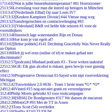
171
14:02
Wat is jullie binnenhuistemperatuur? #81 Horrorzomer
25
13:56
Levenslang voor man die inreed op betogers in München
131
13:47
[Nederlands Elftal] Op naar Louis IV?
147
13:32
[Keuken Kampioen Divisie] #44 Vitesse mag weg
29
13:32
Transfergeruchten en contractverlenging #83
243
13:31
[Videoland] B&B vol liefde 6de seizoen #1 voor de
vooruitkijkers
13
13:14
Historisch lage waterstanden Rijn en Donau
48
13:10
Hoe kom je van egels af?
85
13:02
[Britse politiek] #141 Declining Gracefully Was Never Really
an Option
26
13:00
Heb jij wel eens (online of irl) te maken gehad met
discriminatie?
153
12:57
[podcasts] Misdaad podcasts #3 - Twee weken taakstraf
225
12:56
GR: Elk glas alcohol is riskant, geen bewijs voor gunstig
effect
104
12:50
Progressieve Democraat El-Sayed wint nipt voorverkiezing
Michigan
178
12:42
Touwtrekken 2.0 #636 - Team 1 beste team *G* *O*
249
12:40
Vinted #15 nog-net-niet gratis en verzendgezeur
3
12:40
Philip Morris gebruikt AI voor rookcampagne
219
12:30
[SBS6] De Bondgenoten #317 We dansen de macaroni
284
12:28
MotoGP #93 Met de TT in Assen
18
12:23
Tony Scott (54) overleden
45
12:10
[Netflix #210] TUDUM