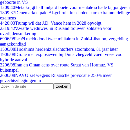
geboorte in VS
12
09:40
Meta krijgt half miljard boete voor mentale schade bij jongeren
18
09:37
Denemarken pakt AI-gebruik in scholen aan: extra mondelinge
examens
44
20:03
Trump wil dat J.D. Vance hem in 2028 opvolgt
23
19:42
'Zwarte weduwes' in Rusland trouwen soldaten voor
overlijdensuitkering
69
06/08
Israël meldt dood twee militairen in Zuid-Libanon, vergelding
aangekondigd
15
06/08
Hiroshima herdenkt slachtoffers atoombom, 81 jaar later
19
06/08
Drone met explosieven bij Duits vliegveld voedt vrees voor
hybride aanval
22
06/08
Iran en Oman eens over route Straat van Hormuz, VS
buitenspel
26
06/08
NAVO zet wegens Russische provocatie 250% meer
gevechtsvliegtuigen in