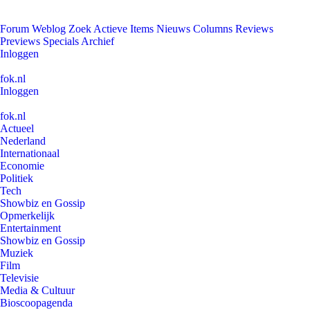
Forum
Weblog
Zoek
Actieve Items
Nieuws
Columns
Reviews
Previews
Specials
Archief
Inloggen
fok.nl
Inloggen
fok.nl
Actueel
Nederland
Internationaal
Economie
Politiek
Tech
Showbiz en Gossip
Opmerkelijk
Entertainment
Showbiz en Gossip
Muziek
Film
Televisie
Media & Cultuur
Bioscoopagenda