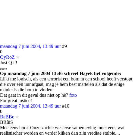
maandag 7 juni 2004, 13:49 uur
#9
0
QyRoZ
Just Q it!
quote:
Op maandag 7 juni 2004 13:46 schreef Hayek het volgende:
Lijkt me logisch, als een terrorist een bom in een school heeft verstopt
die over een uur afgaat, mag je hem best martelen als dat de enige
manier is die bom te vinden..
Dat gaat in dit geval dus niet op hè?
foto
For great justice!
maandag 7 juni 2004, 13:49 uur
#10
0
BaBBe
BRûiS
Mee eens hoor. Onze zachte westerse samenleving moet eens wat
realistischer worden en verder kijken dan zijn vredige stulpje....