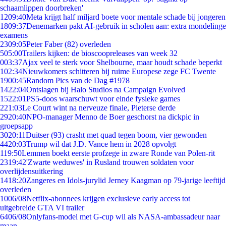
schaamlippen doorbreken'
12
09:40
Meta krijgt half miljard boete voor mentale schade bij jongeren
18
09:37
Denemarken pakt AI-gebruik in scholen aan: extra mondelinge
examens
23
09:05
Peter Faber (82) overleden
5
05:00
Trailers kijken: de bioscoopreleases van week 32
0
03:37
Ajax veel te sterk voor Shelbourne, maar houdt schade beperkt
1
02:34
Nieuwkomers schitteren bij ruime Europese zege FC Twente
19
00:45
Random Pics van de Dag #1978
14
22:04
Ontslagen bij Halo Studios na Campaign Evolved
15
22:01
PS5-doos waarschuwt voor einde fysieke games
2
21:03
Le Court wint na nerveuze finale, Pieterse derde
29
20:40
NPO-manager Menno de Boer geschorst na dickpic in
groepsapp
30
20:11
Duitser (93) crasht met quad tegen boom, vier gewonden
44
20:03
Trump wil dat J.D. Vance hem in 2028 opvolgt
1
19:50
Lemmen boekt eerste profzege in zware Ronde van Polen-rit
23
19:42
'Zwarte weduwes' in Rusland trouwen soldaten voor
overlijdensuitkering
14
18:20
Zangeres en Idols-jurylid Jerney Kaagman op 79-jarige leeftijd
overleden
10
06/08
Netflix-abonnees krijgen exclusieve early access tot
uitgebreide GTA VI trailer
64
06/08
Onlyfans-model met G-cup wil als NASA-ambassadeur naar
maan