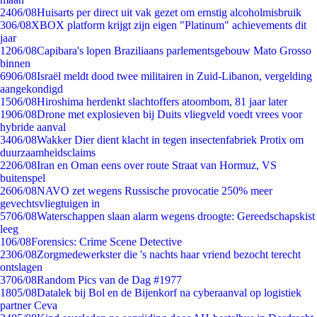
24
06/08
Huisarts per direct uit vak gezet om ernstig alcoholmisbruik
3
06/08
XBOX platform krijgt zijn eigen "Platinum" achievements dit
jaar
12
06/08
Capibara's lopen Braziliaans parlementsgebouw Mato Grosso
binnen
69
06/08
Israël meldt dood twee militairen in Zuid-Libanon, vergelding
aangekondigd
15
06/08
Hiroshima herdenkt slachtoffers atoombom, 81 jaar later
19
06/08
Drone met explosieven bij Duits vliegveld voedt vrees voor
hybride aanval
34
06/08
Wakker Dier dient klacht in tegen insectenfabriek Protix om
duurzaamheidsclaims
22
06/08
Iran en Oman eens over route Straat van Hormuz, VS
buitenspel
26
06/08
NAVO zet wegens Russische provocatie 250% meer
gevechtsvliegtuigen in
57
06/08
Waterschappen slaan alarm wegens droogte: Gereedschapskist
leeg
1
06/08
Forensics: Crime Scene Detective
23
06/08
Zorgmedewerkster die 's nachts haar vriend bezocht terecht
ontslagen
37
06/08
Random Pics van de Dag #1977
18
05/08
Datalek bij Bol en de Bijenkorf na cyberaanval op logistiek
partner Ceva