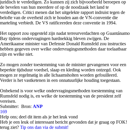
juridisch te verdedigen. Zo kunnen zij zich bijvoorbeeld beroepen op
de bevelen van hun meerdere of op de noodzaak het land te
verdedigen. Critici menen dat het uitgelekte rapport indruist tegen de
belofte van de overheid zich te houden aan de VN-conventie die
marteling verbiedt. De VS ratificeerden deze conventie in 1994.
Het rapport zou opgesteld zijn nadat terreurverdachten op Guantánamo
Bay tijdens ondervragingen hardnekkig bleven zwijgen. De
Amerikaanse minister van Defensie Donald Rumsfeld zou instructies
hebben gegeven over welke ondervragingsmethoden daar toelaatbaar
zijn en welke niet.
Zo mogen zonder toestemming van de minister gevangenen voor een
beperkte tijdsduur voedsel, slaap en kleding worden ontzegd. Ook
mogen ze regelmatig in alle lichaamsholten worden gefouilleerd.
Verder is het vastketenen in een onnatuurlijke houding toegestaan.
Onbekend is voor welke ondervragingsmethoden toestemming van
Rumsfeld nodig is, en welke de toestemming van de president zelf
vereisen.
Submitter:
Bron:
ANP
169
Help ons; deel dit item als je het leuk vond
Heb je een leuk of interessant bericht gevonden dat je graag op FOK!
terug ziet?
Tip ons dan via de submit!