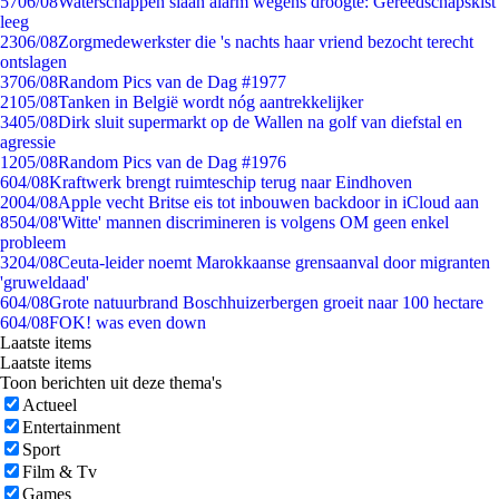
57
06/08
Waterschappen slaan alarm wegens droogte: Gereedschapskist
leeg
23
06/08
Zorgmedewerkster die 's nachts haar vriend bezocht terecht
ontslagen
37
06/08
Random Pics van de Dag #1977
21
05/08
Tanken in België wordt nóg aantrekkelijker
34
05/08
Dirk sluit supermarkt op de Wallen na golf van diefstal en
agressie
12
05/08
Random Pics van de Dag #1976
6
04/08
Kraftwerk brengt ruimteschip terug naar Eindhoven
20
04/08
Apple vecht Britse eis tot inbouwen backdoor in iCloud aan
85
04/08
'Witte' mannen discrimineren is volgens OM geen enkel
probleem
32
04/08
Ceuta-leider noemt Marokkaanse grensaanval door migranten
'gruweldaad'
6
04/08
Grote natuurbrand Boschhuizerbergen groeit naar 100 hectare
6
04/08
FOK! was even down
Laatste items
Laatste items
Toon berichten uit deze thema's
Actueel
Entertainment
Sport
Film & Tv
Games