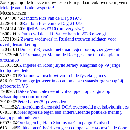
Zoek jij altijd de leukste nieuwtjes en kun je daar leuk over schrijven?
Meld je aan als nieuwsposter!
Meest gelezen
64974
00:45
Random Pics van de Dag #1978
32280
14:50
Random Pics van de Dag #1979
32245
14:50
VrijMiBabes #316 (not very sfw!)
1600
20:03
Trump wil dat J.D. Vance hem in 2028 opvolgt
1573
19:42
'Zwarte weduwes' in Rusland trouwen soldaten voor
overlijdensuitkering
1204
20:11
Duitser (93) crasht met quad tegen boom, vier gewonden
1157
20:40
NPO-manager Menno de Boer geschorst na dickpic in
groepsapp
1150
18:20
Zangeres en Idols-jurylid Jerney Kaagman op 79-jarige
leeftijd overleden
845
22:01
PS5-doos waarschuwt voor einde fysieke games
826
10:12
Trump grijpt weer in op automatisch staatsburgerschap bij
geboorte in VS
793
09:51
Dikke Van Dale neemt 'vulvalippen' op: 'stigma op
schaamlippen doorbreken'
791
09:05
Peter Faber (82) overleden
741
11:52
Amsterdams dierenasiel DOA overspoeld met babykonijntjes
678
13:48
Meer agressie tegen een andersluidende politieke mening,
laat jij je intimideren?
675
22:04
Ontslagen bij Halo Studios na Campaign Evolved
613
11:46
Kabinet geeft bedrijven geen compensatie voor schade door