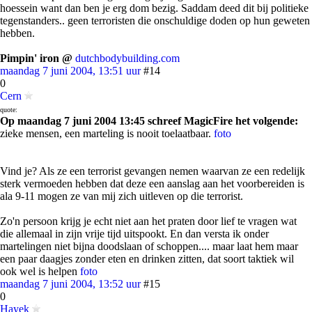
hoessein want dan ben je erg dom bezig. Saddam deed dit bij politieke
tegenstanders.. geen terroristen die onschuldige doden op hun geweten
hebben.
Pimpin' iron
@
dutchbodybuilding.com
maandag 7 juni 2004, 13:51 uur
#14
0
Cern
quote:
Op maandag 7 juni 2004 13:45 schreef MagicFire het volgende:
zieke mensen, een marteling is nooit toelaatbaar.
foto
Vind je? Als ze een terrorist gevangen nemen waarvan ze een redelijk
sterk vermoeden hebben dat deze een aanslag aan het voorbereiden is
ala 9-11 mogen ze van mij zich uitleven op die terrorist.
Zo'n persoon krijg je echt niet aan het praten door lief te vragen wat
die allemaal in zijn vrije tijd uitspookt. En dan versta ik onder
martelingen niet bijna doodslaan of schoppen.... maar laat hem maar
een paar daagjes zonder eten en drinken zitten, dat soort taktiek wil
ook wel is helpen
foto
maandag 7 juni 2004, 13:52 uur
#15
0
Hayek