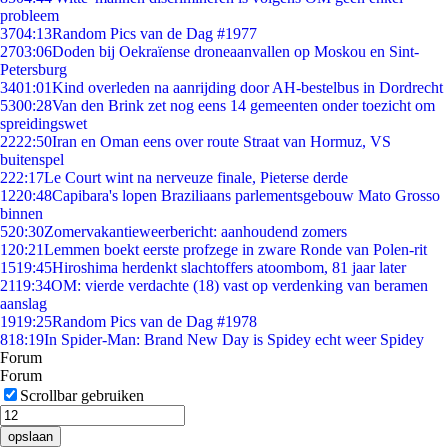
probleem
37
04:13
Random Pics van de Dag #1977
27
03:06
Doden bij Oekraïense droneaanvallen op Moskou en Sint-
Petersburg
34
01:01
Kind overleden na aanrijding door AH-bestelbus in Dordrecht
53
00:28
Van den Brink zet nog eens 14 gemeenten onder toezicht om
spreidingswet
22
22:50
Iran en Oman eens over route Straat van Hormuz, VS
buitenspel
2
22:17
Le Court wint na nerveuze finale, Pieterse derde
12
20:48
Capibara's lopen Braziliaans parlementsgebouw Mato Grosso
binnen
5
20:30
Zomervakantieweerbericht: aanhoudend zomers
1
20:21
Lemmen boekt eerste profzege in zware Ronde van Polen-rit
15
19:45
Hiroshima herdenkt slachtoffers atoombom, 81 jaar later
21
19:34
OM: vierde verdachte (18) vast op verdenking van beramen
aanslag
19
19:25
Random Pics van de Dag #1978
8
18:19
In Spider-Man: Brand New Day is Spidey echt weer Spidey
Forum
Forum
Scrollbar gebruiken
opslaan