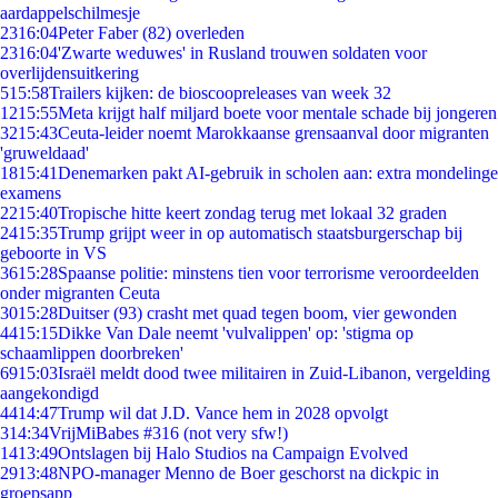
aardappelschilmesje
23
16:04
Peter Faber (82) overleden
23
16:04
'Zwarte weduwes' in Rusland trouwen soldaten voor
overlijdensuitkering
5
15:58
Trailers kijken: de bioscoopreleases van week 32
12
15:55
Meta krijgt half miljard boete voor mentale schade bij jongeren
32
15:43
Ceuta-leider noemt Marokkaanse grensaanval door migranten
'gruweldaad'
18
15:41
Denemarken pakt AI-gebruik in scholen aan: extra mondelinge
examens
22
15:40
Tropische hitte keert zondag terug met lokaal 32 graden
24
15:35
Trump grijpt weer in op automatisch staatsburgerschap bij
geboorte in VS
36
15:28
Spaanse politie: minstens tien voor terrorisme veroordeelden
onder migranten Ceuta
30
15:28
Duitser (93) crasht met quad tegen boom, vier gewonden
44
15:15
Dikke Van Dale neemt 'vulvalippen' op: 'stigma op
schaamlippen doorbreken'
69
15:03
Israël meldt dood twee militairen in Zuid-Libanon, vergelding
aangekondigd
44
14:47
Trump wil dat J.D. Vance hem in 2028 opvolgt
3
14:34
VrijMiBabes #316 (not very sfw!)
14
13:49
Ontslagen bij Halo Studios na Campaign Evolved
29
13:48
NPO-manager Menno de Boer geschorst na dickpic in
groepsapp