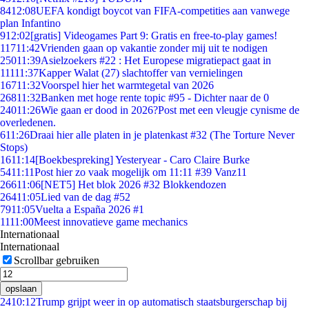
84
12:08
UEFA kondigt boycot van FIFA-competities aan vanwege
plan Infantino
9
12:02
[gratis] Videogames Part 9: Gratis en free-to-play games!
117
11:42
Vrienden gaan op vakantie zonder mij uit te nodigen
250
11:39
Asielzoekers #22 : Het Europese migratiepact gaat in
111
11:37
Kapper Walat (27) slachtoffer van vernielingen
167
11:32
Voorspel hier het warmtegetal van 2026
268
11:32
Banken met hoge rente topic #95 - Dichter naar de 0
240
11:26
Wie gaan er dood in 2026?Post met een vleugje cynisme de
overledenen.
6
11:26
Draai hier alle platen in je platenkast #32 (The Torture Never
Stops)
16
11:14
[Boekbespreking] Yesteryear - Caro Claire Burke
54
11:11
Post hier zo vaak mogelijk om 11:11 #39 Vanz11
266
11:06
[NET5] Het blok 2026 #32 Blokkendozen
264
11:05
Lied van de dag #52
79
11:05
Vuelta a España 2026 #1
11
11:00
Meest innovatieve game mechanics
Internationaal
Internationaal
Scrollbar gebruiken
opslaan
24
10:12
Trump grijpt weer in op automatisch staatsburgerschap bij