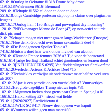
62
16:18
Oorlog in Oekraïne #1318 Drone baby drone
119
16:18
[Wielrennen #616] Brennan!
209
16:18
Teltopic #1562 tel door en door en door....
55
16:18
Jonge Cambridge professor stapt op na claims over plagiaat en
leugens
207
16:17
Oorlog Iran #136 Bridge and powerplant day incoming?
120
16:17
NPO-manager Menno de Boer (47) op non-actief stuurde
dick-pic rond
2
16:17
Schapen mogen niet meer grazen langs Waddenzee (Droogte)
76
16:17
Hoe denkt God echt over homo-seksualiteit? deel 4
75
16:16
De Bondgenoten Spoiler Topic #3
74
16:16
Huisarts doet haar werk onder invloed van alcohol
276
16:16
Tour de France femmes 2026 #3 Tijd voor de borstcrawl
6
16:16
14-jarige leerling Thailand schiet grootouders en leraren dood
194
16:13
[INFLUENCERS #295] Van flodderslinger tot Shrek-crème
87
16:12
Overleden Acteurs & Actrices Deel #15
62
16:12
Techniekles verdwijnt uit onderbouw: maar half zo veel uren
als 2007
162
16:12
Ajax is een parodie op een voetbalclub #7 Vuurwerkjes
51
16:12
Het grote dagelijkse Trump nieuws topic #31
102
16:11
Migranten breken door grens naar Ceuta in Spanje,l #10
166
16:11
Haiku ketting #27 - strooi wat liefde
35
16:11
[2026/2027] Eredivisietoto #1
142
16:11
[WLR SC #417] Nieuw deel openen was kaputt
65
16:10
Vrouwen willen geen man meer #30