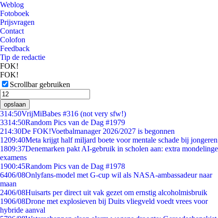
Weblog
Fotoboek
Prijsvragen
Contact
Colofon
Feedback
Tip de redactie
FOK!
FOK!
Scrollbar gebruiken
opslaan
3
14:50
VrijMiBabes #316 (not very sfw!)
33
14:50
Random Pics van de Dag #1979
2
14:30
De FOK!Voetbalmanager 2026/2027 is begonnen
12
09:40
Meta krijgt half miljard boete voor mentale schade bij jongeren
18
09:37
Denemarken pakt AI-gebruik in scholen aan: extra mondelinge
examens
19
00:45
Random Pics van de Dag #1978
64
06/08
Onlyfans-model met G-cup wil als NASA-ambassadeur naar
maan
24
06/08
Huisarts per direct uit vak gezet om ernstig alcoholmisbruik
19
06/08
Drone met explosieven bij Duits vliegveld voedt vrees voor
hybride aanval