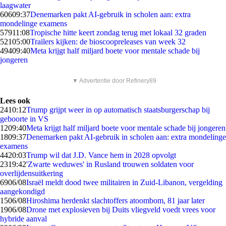
laagwater
606
09:37
Denemarken pakt AI-gebruik in scholen aan: extra
mondelinge examens
579
11:08
Tropische hitte keert zondag terug met lokaal 32 graden
521
05:00
Trailers kijken: de bioscoopreleases van week 32
494
09:40
Meta krijgt half miljard boete voor mentale schade bij
jongeren
▼ Advertentie door Refinery89
Lees ook
24
10:12
Trump grijpt weer in op automatisch staatsburgerschap bij
geboorte in VS
12
09:40
Meta krijgt half miljard boete voor mentale schade bij jongeren
18
09:37
Denemarken pakt AI-gebruik in scholen aan: extra mondelinge
examens
44
20:03
Trump wil dat J.D. Vance hem in 2028 opvolgt
23
19:42
'Zwarte weduwes' in Rusland trouwen soldaten voor
overlijdensuitkering
69
06/08
Israël meldt dood twee militairen in Zuid-Libanon, vergelding
aangekondigd
15
06/08
Hiroshima herdenkt slachtoffers atoombom, 81 jaar later
19
06/08
Drone met explosieven bij Duits vliegveld voedt vrees voor
hybride aanval