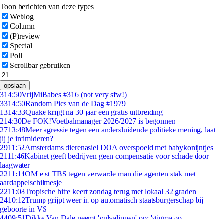
Toon berichten van deze types
Weblog
Column
(P)review
Special
Poll
Scrollbar gebruiken
opslaan
3
14:50
VrijMiBabes #316 (not very sfw!)
33
14:50
Random Pics van de Dag #1979
13
14:33
Quake krijgt na 30 jaar een gratis uitbreiding
2
14:30
De FOK!Voetbalmanager 2026/2027 is begonnen
27
13:48
Meer agressie tegen een andersluidende politieke mening, laat
jij je intimideren?
29
11:52
Amsterdams dierenasiel DOA overspoeld met babykonijntjes
21
11:46
Kabinet geeft bedrijven geen compensatie voor schade door
laagwater
22
11:14
OM eist TBS tegen verwarde man die agenten stak met
aardappelschilmesje
22
11:08
Tropische hitte keert zondag terug met lokaal 32 graden
24
10:12
Trump grijpt weer in op automatisch staatsburgerschap bij
geboorte in VS
44
09:51
Dikke Van Dale neemt 'vulvalippen' op: 'stigma op