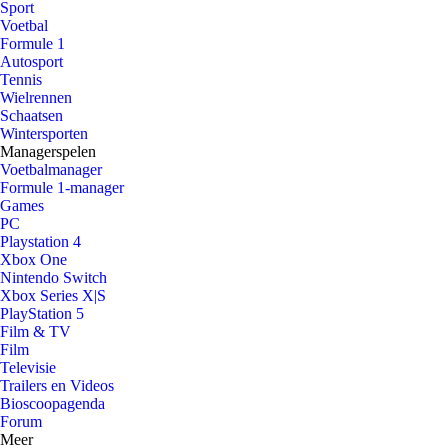
Sport
Voetbal
Formule 1
Autosport
Tennis
Wielrennen
Schaatsen
Wintersporten
Managerspelen
Voetbalmanager
Formule 1-manager
Games
PC
Playstation 4
Xbox One
Nintendo Switch
Xbox Series X|S
PlayStation 5
Film & TV
Film
Televisie
Trailers en Videos
Bioscoopagenda
Forum
Meer