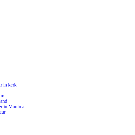
r in kerk
dam
land
r in Montreal
uur