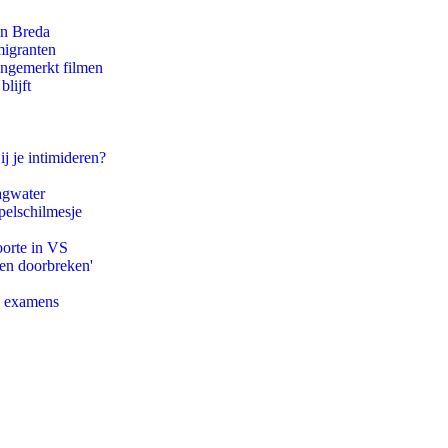
an Breda
migranten
ongemerkt filmen
lijft
ij je intimideren?
agwater
pelschilmesje
oorte in VS
pen doorbreken'
e examens