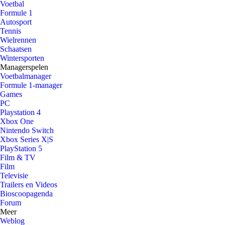
Voetbal
Formule 1
Autosport
Tennis
Wielrennen
Schaatsen
Wintersporten
Managerspelen
Voetbalmanager
Formule 1-manager
Games
PC
Playstation 4
Xbox One
Nintendo Switch
Xbox Series X|S
PlayStation 5
Film & TV
Film
Televisie
Trailers en Videos
Bioscoopagenda
Forum
Meer
Weblog