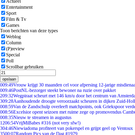
Actueel
Entertainment
Sport
Film & Tv
Games
Toon berichten van deze types
Weblog
Column
(P)review
Special
Poll
Scrollbar gebruiken
opslaan
0
09:49
Vrouw krijgt 30 maanden cel voor afpersing 12-jarige misdienaa
0
09:46
PostNL-bezorger steekt bewoner na ruzie over pakket
2
09:32
Wegpiraat scheurt met 146 km/u door het centrum van Amster
3
09:28
Aanhoudende droogte veroorzaakt scheuren in dijken Zuid-Hol
0
08:59
Van de Zandschulp overleeft matchpoints, ook Griekspoor verde
0
08:56
Excelsior opent seizoen met ruime zege op promovendus Camb
0
08:35
Nieuw te streamen in augustus
12
06:54
VrijMiBabes #316 (not very sfw!)
3
04:46
Niewiadoma profiteert van pokerspel en grijpt geel op Ventoux
35
00:07
Random Pics van de Dag #1979