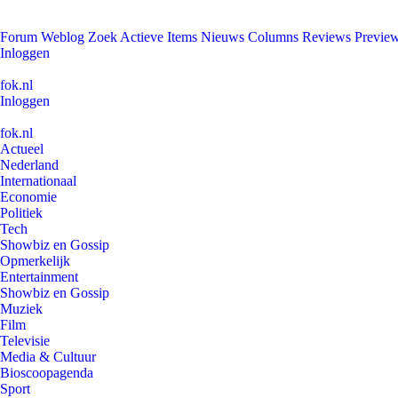
Forum
Weblog
Zoek
Actieve Items
Nieuws
Columns
Reviews
Previe
Inloggen
fok.nl
Inloggen
fok.nl
Actueel
Nederland
Internationaal
Economie
Politiek
Tech
Showbiz en Gossip
Opmerkelijk
Entertainment
Showbiz en Gossip
Muziek
Film
Televisie
Media & Cultuur
Bioscoopagenda
Sport