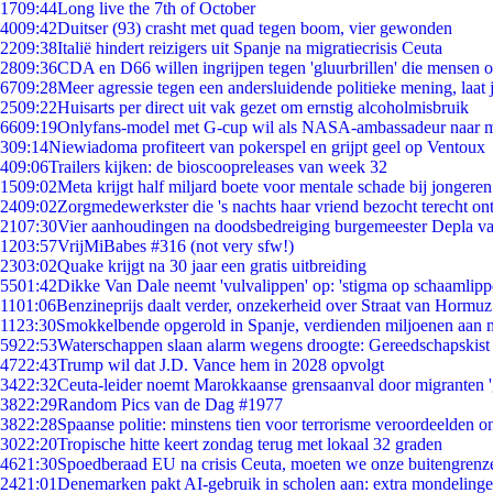
17
09:44
Long live the 7th of October
40
09:42
Duitser (93) crasht met quad tegen boom, vier gewonden
22
09:38
Italië hindert reizigers uit Spanje na migratiecrisis Ceuta
28
09:36
CDA en D66 willen ingrijpen tegen 'gluurbrillen' die mensen 
67
09:28
Meer agressie tegen een andersluidende politieke mening, laat j
25
09:22
Huisarts per direct uit vak gezet om ernstig alcoholmisbruik
66
09:19
Onlyfans-model met G-cup wil als NASA-ambassadeur naar 
3
09:14
Niewiadoma profiteert van pokerspel en grijpt geel op Ventoux
4
09:06
Trailers kijken: de bioscoopreleases van week 32
15
09:02
Meta krijgt half miljard boete voor mentale schade bij jongeren
24
09:02
Zorgmedewerkster die 's nachts haar vriend bezocht terecht on
21
07:30
Vier aanhoudingen na doodsbedreiging burgemeester Depla v
12
03:57
VrijMiBabes #316 (not very sfw!)
23
03:02
Quake krijgt na 30 jaar een gratis uitbreiding
55
01:42
Dikke Van Dale neemt 'vulvalippen' op: 'stigma op schaamlip
11
01:06
Benzineprijs daalt verder, onzekerheid over Straat van Hormuz 
11
23:30
Smokkelbende opgerold in Spanje, verdienden miljoenen aan 
59
22:53
Waterschappen slaan alarm wegens droogte: Gereedschapskist
47
22:43
Trump wil dat J.D. Vance hem in 2028 opvolgt
34
22:32
Ceuta-leider noemt Marokkaanse grensaanval door migranten 
38
22:29
Random Pics van de Dag #1977
38
22:28
Spaanse politie: minstens tien voor terrorisme veroordeelden 
30
22:20
Tropische hitte keert zondag terug met lokaal 32 graden
46
21:30
Spoedberaad EU na crisis Ceuta, moeten we onze buitengrenz
24
21:01
Denemarken pakt AI-gebruik in scholen aan: extra mondeling