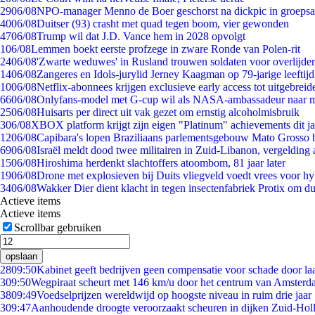
29
06/08
NPO-manager Menno de Boer geschorst na dickpic in groeps
40
06/08
Duitser (93) crasht met quad tegen boom, vier gewonden
47
06/08
Trump wil dat J.D. Vance hem in 2028 opvolgt
1
06/08
Lemmen boekt eerste profzege in zware Ronde van Polen-rit
24
06/08
'Zwarte weduwes' in Rusland trouwen soldaten voor overlijden
14
06/08
Zangeres en Idols-jurylid Jerney Kaagman op 79-jarige leeftij
10
06/08
Netflix-abonnees krijgen exclusieve early access tot uitgebreid
66
06/08
Onlyfans-model met G-cup wil als NASA-ambassadeur naar 
25
06/08
Huisarts per direct uit vak gezet om ernstig alcoholmisbruik
3
06/08
XBOX platform krijgt zijn eigen "Platinum" achievements dit ja
12
06/08
Capibara's lopen Braziliaans parlementsgebouw Mato Grosso 
69
06/08
Israël meldt dood twee militairen in Zuid-Libanon, vergeldin
15
06/08
Hiroshima herdenkt slachtoffers atoombom, 81 jaar later
19
06/08
Drone met explosieven bij Duits vliegveld voedt vrees voor hy
34
06/08
Wakker Dier dient klacht in tegen insectenfabriek Protix om 
Actieve items
Actieve items
Scrollbar gebruiken
opslaan
28
09:50
Kabinet geeft bedrijven geen compensatie voor schade door la
3
09:50
Wegpiraat scheurt met 146 km/u door het centrum van Amster
38
09:49
Voedselprijzen wereldwijd op hoogste niveau in ruim drie jaar
3
09:47
Aanhoudende droogte veroorzaakt scheuren in dijken Zuid-Hol