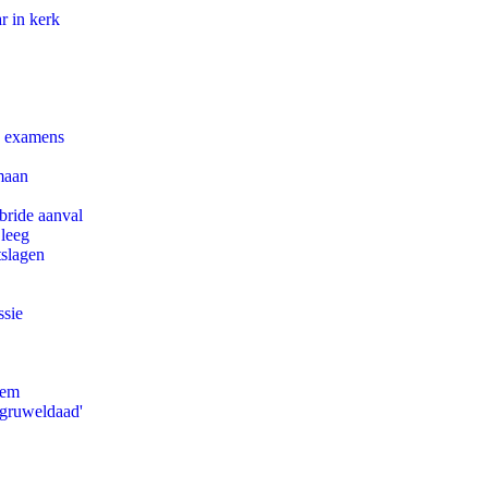
r in kerk
e examens
maan
bride aanval
 leeg
tslagen
ssie
eem
'gruweldaad'