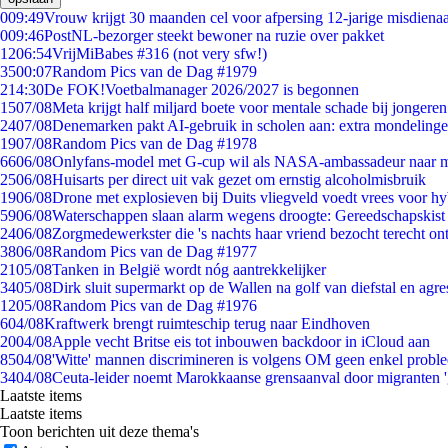
0
09:49
Vrouw krijgt 30 maanden cel voor afpersing 12-jarige misdienaa
0
09:46
PostNL-bezorger steekt bewoner na ruzie over pakket
12
06:54
VrijMiBabes #316 (not very sfw!)
35
00:07
Random Pics van de Dag #1979
2
14:30
De FOK!Voetbalmanager 2026/2027 is begonnen
15
07/08
Meta krijgt half miljard boete voor mentale schade bij jongeren
24
07/08
Denemarken pakt AI-gebruik in scholen aan: extra mondeling
19
07/08
Random Pics van de Dag #1978
66
06/08
Onlyfans-model met G-cup wil als NASA-ambassadeur naar 
25
06/08
Huisarts per direct uit vak gezet om ernstig alcoholmisbruik
19
06/08
Drone met explosieven bij Duits vliegveld voedt vrees voor hy
59
06/08
Waterschappen slaan alarm wegens droogte: Gereedschapskist
24
06/08
Zorgmedewerkster die 's nachts haar vriend bezocht terecht on
38
06/08
Random Pics van de Dag #1977
21
05/08
Tanken in België wordt nóg aantrekkelijker
34
05/08
Dirk sluit supermarkt op de Wallen na golf van diefstal en agre
12
05/08
Random Pics van de Dag #1976
6
04/08
Kraftwerk brengt ruimteschip terug naar Eindhoven
20
04/08
Apple vecht Britse eis tot inbouwen backdoor in iCloud aan
85
04/08
'Witte' mannen discrimineren is volgens OM geen enkel probl
34
04/08
Ceuta-leider noemt Marokkaanse grensaanval door migranten 
Laatste items
Laatste items
Toon berichten uit deze thema's