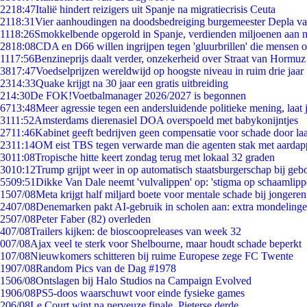
22
18:47
Italië hindert reizigers uit Spanje na migratiecrisis Ceuta
21
18:31
Vier aanhoudingen na doodsbedreiging burgemeester Depla v
11
18:26
Smokkelbende opgerold in Spanje, verdienden miljoenen aan 
28
18:08
CDA en D66 willen ingrijpen tegen 'gluurbrillen' die mensen 
11
17:56
Benzineprijs daalt verder, onzekerheid over Straat van Hormuz b
38
17:47
Voedselprijzen wereldwijd op hoogste niveau in ruim drie jaar
23
14:33
Quake krijgt na 30 jaar een gratis uitbreiding
2
14:30
De FOK!Voetbalmanager 2026/2027 is begonnen
67
13:48
Meer agressie tegen een andersluidende politieke mening, laat j
31
11:52
Amsterdams dierenasiel DOA overspoeld met babykonijntjes
27
11:46
Kabinet geeft bedrijven geen compensatie voor schade door la
23
11:14
OM eist TBS tegen verwarde man die agenten stak met aardap
30
11:08
Tropische hitte keert zondag terug met lokaal 32 graden
30
10:12
Trump grijpt weer in op automatisch staatsburgerschap bij geb
55
09:51
Dikke Van Dale neemt 'vulvalippen' op: 'stigma op schaamlip
15
07/08
Meta krijgt half miljard boete voor mentale schade bij jongeren
24
07/08
Denemarken pakt AI-gebruik in scholen aan: extra mondeling
25
07/08
Peter Faber (82) overleden
4
07/08
Trailers kijken: de bioscoopreleases van week 32
0
07/08
Ajax veel te sterk voor Shelbourne, maar houdt schade beperkt
1
07/08
Nieuwkomers schitteren bij ruime Europese zege FC Twente
19
07/08
Random Pics van de Dag #1978
15
06/08
Ontslagen bij Halo Studios na Campaign Evolved
19
06/08
PS5-doos waarschuwt voor einde fysieke games
2
06/08
Le Court wint na nerveuze finale, Pieterse derde