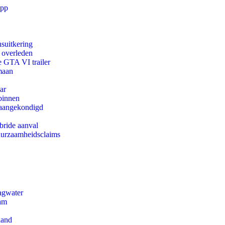
app
suitkering
d overleden
e GTA VI trailer
maan
ar
binnen
g aangekondigd
bride aanval
duurzaamheidsclaims
agwater
dam
land