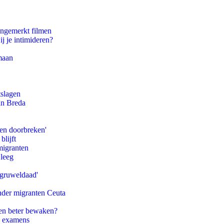
ongemerkt filmen
ij je intimideren?
maan
tslagen
an Breda
pen doorbreken'
blijft
migranten
 leeg
'gruweldaad'
onder migranten Ceuta
en beter bewaken?
e examens