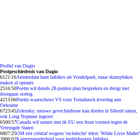
Profiel van Dagio
Postgeschiedenis van Dagio
61
21:16
Amsterdam bant fatbikes uit Vondelpark, maar skinnybikes
maken al opmars
25
16:50
Poetin wil details 28-punten plan bespreken en dreigt met
doorgaan oorlog
42
13:06
Poetin waarschuwt VS voor Tomahawk-levering aan
Oekraïne
67
23:45
Zelensky: nieuwe gevechtsdrone kan doelen in Siberië raken,
ook Long Neptune ingezet
65
00:57
Canada wil samen met de EU een front vormen tegen de
Verenigde Staten
68
07:25
OM eist celstraf wegens 'racistische' tekst: 'White Lives Matter'
39
06:02
Kamermeerderheid voor leeftijdsgrens fatbikes