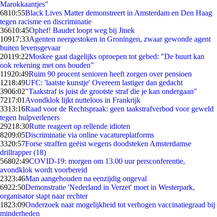
Marokkaantjes"
68
10:55
Black Lives Matter demonstreert in Amsterdam en Den Haag
tegen racisme en discriminatie
366
10:45
Ophef! Baudet loopt weg bij Jinek
109
17:33
Agenten neergestoken in Groningen, zwaar gewonde agent
buiten levensgevaar
201
19:22
Moskee gaat dagelijks oproepen tot gebed: "De buurt kan
ook rekening met ons houden"
119
20:49
Ruim 90 procent senioren heeft zorgen over pensioen
12
18:49
UFC: 'laatste kunstje' Overeem lastiger dan gedacht
39
06:02
"Taakstraf is juist de grootste straf die je kan ondergaan"
72
17:01
Avondklok lijkt nutteloos in Frankrijk
33
13:16
Raad voor de Rechtspraak: geen taakstrafverbod voor geweld
tegen hulpverleners
292
18:30
Rutte reageert op rellende idioten
82
09:05
Discriminatie via online vacatureplatforms
33
20:57
Forse straffen geëist wegens doodsteken Amsterdamse
drillrapper (18)
568
02:49
COVID-19: morgen om 13.00 uur persconferentie,
avondklok wordt voorbereid
23
23:46
Man aangehouden na eenzijdig ongeval
69
22:50
Demonstratie 'Nederland in Verzet' moet in Westerpark,
organisator stapt naar rechter
18
23:09
Onderzoek naar mogelijkheid tot verhogen vaccinatiegraad bij
minderheden