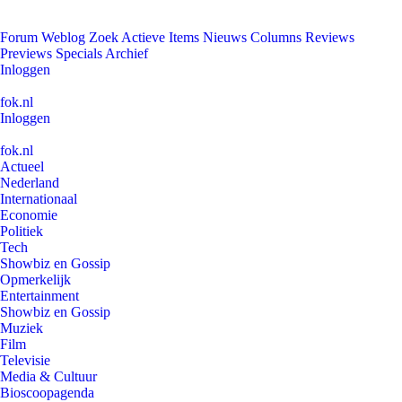
Forum
Weblog
Zoek
Actieve Items
Nieuws
Columns
Reviews
Previews
Specials
Archief
Inloggen
fok.nl
Inloggen
fok.nl
Actueel
Nederland
Internationaal
Economie
Politiek
Tech
Showbiz en Gossip
Opmerkelijk
Entertainment
Showbiz en Gossip
Muziek
Film
Televisie
Media & Cultuur
Bioscoopagenda