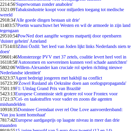
22
14:56
'Superwoman zonder anabolen'
33
21:09
Tabaksindustrie koopt voor miljarden toegang tot medische
wereld
29
18:34
'Alle goede dingen bestaan uit drie'
114
03:57
Poetin waarschuwt het Westen en wil de armoede in zijn land
tegengaan
295
10:54
PowNed doet aangifte wegens matpartij door openbaren
'duister geheim' Ameland
175
14:03
Zihni Özdil: 'het leed van Joden lijkt links Nederlands niets te
doen'
596
01:46
Monsterzege PVV met 37 zetels, coalitie levert heel veel in
161
18:58
'Autonomen en soevereinen kunnen veel schade aanrichten'
58
02:06
'Willem-Alexander kan cruciale rol spelen richting nieuwe
Nederlandse identiteit'
63
23:37
Agent bedreigt jongeren met hakbijl na conflict
167
23:39
'Zowel Rusland als Oekraïne doen aan oorlogspropaganda'
75
01:19
F1: Uitslag Grand Prix van Brazilië
54
23:13
Europese Commissie stelt grotere rol voor Frontex voor
17
21:37
Cel- en taakstraffen voor vader en zoons die agenten
mishandelden
109
18:35
Dominee Gremdaat over rel One Love aanvoerdersband:
'Van jou komt homohaat'
78
17:42
Europese aardgasprijs op laagste niveau in meer dan drie
maanden
89
19:55
15-jarige beroofd van 5 euro door tweetal (12 en 14)