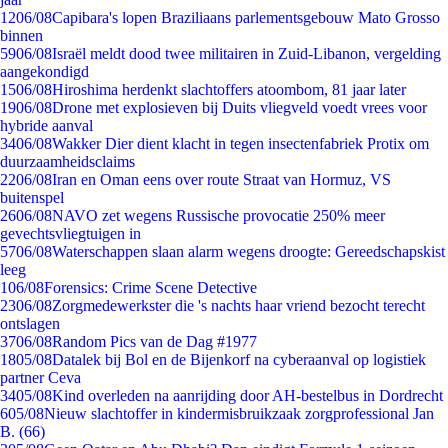
12
06/08
Capibara's lopen Braziliaans parlementsgebouw Mato Grosso
binnen
59
06/08
Israël meldt dood twee militairen in Zuid-Libanon, vergelding
aangekondigd
15
06/08
Hiroshima herdenkt slachtoffers atoombom, 81 jaar later
19
06/08
Drone met explosieven bij Duits vliegveld voedt vrees voor
hybride aanval
34
06/08
Wakker Dier dient klacht in tegen insectenfabriek Protix om
duurzaamheidsclaims
22
06/08
Iran en Oman eens over route Straat van Hormuz, VS
buitenspel
26
06/08
NAVO zet wegens Russische provocatie 250% meer
gevechtsvliegtuigen in
57
06/08
Waterschappen slaan alarm wegens droogte: Gereedschapskist
leeg
1
06/08
Forensics: Crime Scene Detective
23
06/08
Zorgmedewerkster die 's nachts haar vriend bezocht terecht
ontslagen
37
06/08
Random Pics van de Dag #1977
18
05/08
Datalek bij Bol en de Bijenkorf na cyberaanval op logistiek
partner Ceva
34
05/08
Kind overleden na aanrijding door AH-bestelbus in Dordrecht
6
05/08
Nieuw slachtoffer in kindermisbruikzaak zorgprofessional Jan
B. (66)