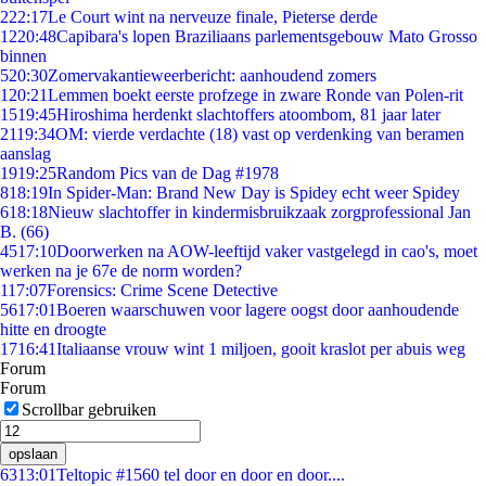
2
22:17
Le Court wint na nerveuze finale, Pieterse derde
12
20:48
Capibara's lopen Braziliaans parlementsgebouw Mato Grosso
binnen
5
20:30
Zomervakantieweerbericht: aanhoudend zomers
1
20:21
Lemmen boekt eerste profzege in zware Ronde van Polen-rit
15
19:45
Hiroshima herdenkt slachtoffers atoombom, 81 jaar later
21
19:34
OM: vierde verdachte (18) vast op verdenking van beramen
aanslag
19
19:25
Random Pics van de Dag #1978
8
18:19
In Spider-Man: Brand New Day is Spidey echt weer Spidey
6
18:18
Nieuw slachtoffer in kindermisbruikzaak zorgprofessional Jan
B. (66)
45
17:10
Doorwerken na AOW-leeftijd vaker vastgelegd in cao's, moet
werken na je 67e de norm worden?
1
17:07
Forensics: Crime Scene Detective
56
17:01
Boeren waarschuwen voor lagere oogst door aanhoudende
hitte en droogte
17
16:41
Italiaanse vrouw wint 1 miljoen, gooit kraslot per abuis weg
Forum
Forum
Scrollbar gebruiken
opslaan
63
13:01
Teltopic #1560 tel door en door en door....