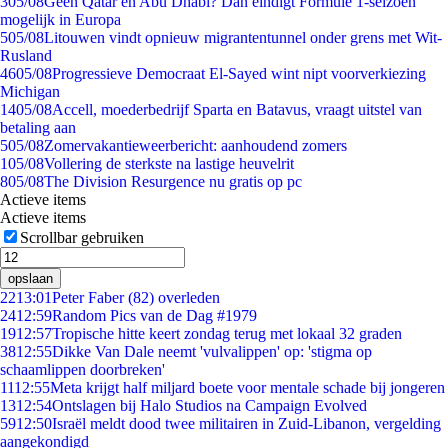
3
05/08
Geen Qatar en Abu Dhabi? Dan eindigt Formule 1-seizoen
mogelijk in Europa
5
05/08
Litouwen vindt opnieuw migrantentunnel onder grens met Wit-
Rusland
46
05/08
Progressieve Democraat El-Sayed wint nipt voorverkiezing
Michigan
14
05/08
Accell, moederbedrijf Sparta en Batavus, vraagt uitstel van
betaling aan
5
05/08
Zomervakantieweerbericht: aanhoudend zomers
1
05/08
Vollering de sterkste na lastige heuvelrit
8
05/08
The Division Resurgence nu gratis op pc
Actieve items
Actieve items
Scrollbar gebruiken
opslaan
22
13:01
Peter Faber (82) overleden
24
12:59
Random Pics van de Dag #1979
19
12:57
Tropische hitte keert zondag terug met lokaal 32 graden
38
12:55
Dikke Van Dale neemt 'vulvalippen' op: 'stigma op
schaamlippen doorbreken'
11
12:55
Meta krijgt half miljard boete voor mentale schade bij jongeren
13
12:54
Ontslagen bij Halo Studios na Campaign Evolved
59
12:50
Israël meldt dood twee militairen in Zuid-Libanon, vergelding
aangekondigd