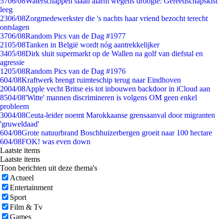
57
06/08
Waterschappen slaan alarm wegens droogte: Gereedschapskist
leeg
23
06/08
Zorgmedewerkster die 's nachts haar vriend bezocht terecht
ontslagen
37
06/08
Random Pics van de Dag #1977
21
05/08
Tanken in België wordt nóg aantrekkelijker
34
05/08
Dirk sluit supermarkt op de Wallen na golf van diefstal en
agressie
12
05/08
Random Pics van de Dag #1976
6
04/08
Kraftwerk brengt ruimteschip terug naar Eindhoven
20
04/08
Apple vecht Britse eis tot inbouwen backdoor in iCloud aan
85
04/08
'Witte' mannen discrimineren is volgens OM geen enkel
probleem
30
04/08
Ceuta-leider noemt Marokkaanse grensaanval door migranten
'gruweldaad'
6
04/08
Grote natuurbrand Boschhuizerbergen groeit naar 100 hectare
6
04/08
FOK! was even down
Laatste items
Laatste items
Toon berichten uit deze thema's
Actueel
Entertainment
Sport
Film & Tv
Games