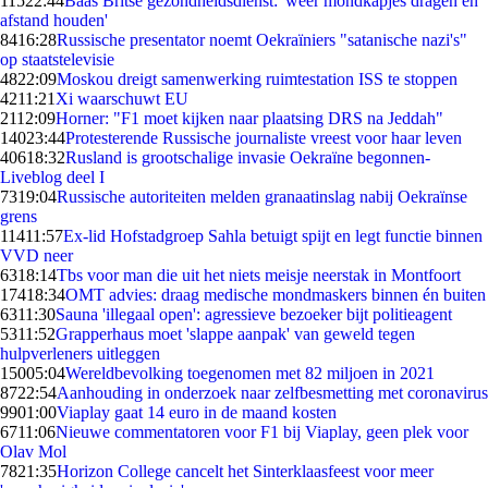
115
22:44
Baas Britse gezondheidsdienst: 'weer mondkapjes dragen en
afstand houden'
84
16:28
Russische presentator noemt Oekraïniers "satanische nazi's"
op staatstelevisie
48
22:09
Moskou dreigt samenwerking ruimtestation ISS te stoppen
42
11:21
Xi waarschuwt EU
21
12:09
Horner: "F1 moet kijken naar plaatsing DRS na Jeddah"
140
23:44
Protesterende Russische journaliste vreest voor haar leven
406
18:32
Rusland is grootschalige invasie Oekraïne begonnen-
Liveblog deel I
73
19:04
Russische autoriteiten melden granaatinslag nabij Oekraïnse
grens
114
11:57
Ex-lid Hofstadgroep Sahla betuigt spijt en legt functie binnen
VVD neer
63
18:14
Tbs voor man die uit het niets meisje neerstak in Montfoort
174
18:34
OMT advies: draag medische mondmaskers binnen én buiten
63
11:30
Sauna 'illegaal open': agressieve bezoeker bijt politieagent
53
11:52
Grapperhaus moet 'slappe aanpak' van geweld tegen
hulpverleners uitleggen
150
05:04
Wereldbevolking toegenomen met 82 miljoen in 2021
87
22:54
Aanhouding in onderzoek naar zelfbesmetting met coronavirus
99
01:00
Viaplay gaat 14 euro in de maand kosten
67
11:06
Nieuwe commentatoren voor F1 bij Viaplay, geen plek voor
Olav Mol
78
21:35
Horizon College cancelt het Sinterklaasfeest voor meer