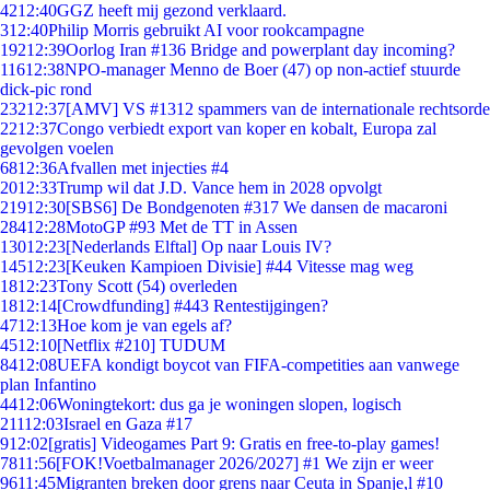
42
12:40
GGZ heeft mij gezond verklaard.
3
12:40
Philip Morris gebruikt AI voor rookcampagne
192
12:39
Oorlog Iran #136 Bridge and powerplant day incoming?
116
12:38
NPO-manager Menno de Boer (47) op non-actief stuurde
dick-pic rond
232
12:37
[AMV] VS #1312 spammers van de internationale rechtsorde
22
12:37
Congo verbiedt export van koper en kobalt, Europa zal
gevolgen voelen
68
12:36
Afvallen met injecties #4
20
12:33
Trump wil dat J.D. Vance hem in 2028 opvolgt
219
12:30
[SBS6] De Bondgenoten #317 We dansen de macaroni
284
12:28
MotoGP #93 Met de TT in Assen
130
12:23
[Nederlands Elftal] Op naar Louis IV?
145
12:23
[Keuken Kampioen Divisie] #44 Vitesse mag weg
18
12:23
Tony Scott (54) overleden
18
12:14
[Crowdfunding] #443 Rentestijgingen?
47
12:13
Hoe kom je van egels af?
45
12:10
[Netflix #210] TUDUM
84
12:08
UEFA kondigt boycot van FIFA-competities aan vanwege
plan Infantino
44
12:06
Woningtekort: dus ga je woningen slopen, logisch
211
12:03
Israel en Gaza #17
9
12:02
[gratis] Videogames Part 9: Gratis en free-to-play games!
78
11:56
[FOK!Voetbalmanager 2026/2027] #1 We zijn er weer
96
11:45
Migranten breken door grens naar Ceuta in Spanje,l #10