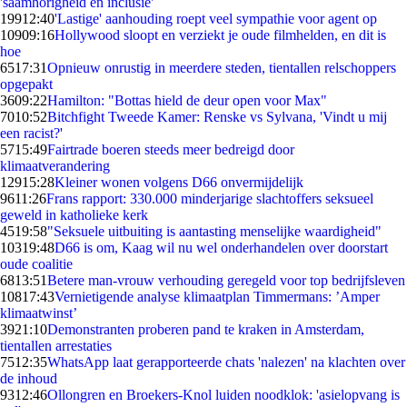
'saamhorigheid en inclusie'
199
12:40
'Lastige' aanhouding roept veel sympathie voor agent op
109
09:16
Hollywood sloopt en verziekt je oude filmhelden, en dit is
hoe
65
17:31
Opnieuw onrustig in meerdere steden, tientallen relschoppers
opgepakt
36
09:22
Hamilton: "Bottas hield de deur open voor Max"
70
10:52
Bitchfight Tweede Kamer: Renske vs Sylvana, 'Vindt u mij
een racist?'
57
15:49
Fairtrade boeren steeds meer bedreigd door
klimaatverandering
129
15:28
Kleiner wonen volgens D66 onvermijdelijk
96
11:26
Frans rapport: 330.000 minderjarige slachtoffers seksueel
geweld in katholieke kerk
45
19:58
"Seksuele uitbuiting is aantasting menselijke waardigheid"
103
19:48
D66 is om, Kaag wil nu wel onderhandelen over doorstart
oude coalitie
68
13:51
Betere man-vrouw verhouding geregeld voor top bedrijfsleven
108
17:43
Vernietigende analyse klimaatplan Timmermans: ’Amper
klimaatwinst’
39
21:10
Demonstranten proberen pand te kraken in Amsterdam,
tientallen arrestaties
75
12:35
WhatsApp laat gerapporteerde chats 'nalezen' na klachten over
de inhoud
93
12:46
Ollongren en Broekers-Knol luiden noodklok: 'asielopvang is