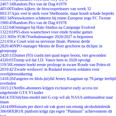
24
07:34
Random Pics van de Dag #1979
4
05:00
Trailers kijken: de bioscoopreleases van week 32
0
03:37
Ajax veel te sterk voor Shelbourne, maar houdt schade beperkt
0
02:34
Nieuwkomers schitteren bij ruime Europese zege FC Twente
19
00:45
Random Pics van de Dag #1978
13
22:04
Ontslagen bij Halo Studios na Campaign Evolved
13
22:01
PS5-doos waarschuwt voor einde fysieke games
2
21:30
De FOK!Voetbalmanager 2026/2027 is begonnen
2
21:03
Le Court wint na nerveuze finale, Pieterse derde
28
20:40
NPO-manager Menno de Boer geschorst na dickpic in
groepsapp
24
20:11
Duitser (93) crasht met quad tegen boom, vier gewonden
43
20:03
Trump wil dat J.D. Vance hem in 2028 opvolgt
1
19:50
Lemmen boekt eerste profzege in zware Ronde van Polen-rit
20
19:42
'Zwarte weduwes' in Rusland trouwen soldaten voor
overlijdensuitkering
14
18:20
Zangeres en Idols-jurylid Jerney Kaagman op 79-jarige leeftijd
overleden
10
15:21
Netflix-abonnees krijgen exclusieve early access tot
uitgebreide GTA VI trailer
64
14:35
Onlyfans-model met G-cup wil als NASA-ambassadeur naar
maan
24
14:09
Huisarts per direct uit vak gezet om ernstig alcoholmisbruik
3
06/08
XBOX platform krijgt zijn eigen "Platinum" achievements dit
jaar