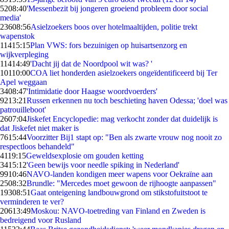
52
08:40
'Messenbezit bij jongeren groeiend probleem door social
media'
236
08:56
Asielzoekers boos over hotelmaaltijden, politie trekt
wapenstok
114
15:15
Plan VWS: fors bezuinigen op huisartsenzorg en
wijkverpleging
114
14:49
'Dacht jij dat de Noordpool wit was? '
101
10:00
COA liet honderden asielzoekers ongeïdentificeerd bij Ter
Apel weggaan
34
08:47
'Intimidatie door Haagse woordvoerders'
92
13:21
Russen erkennen nu toch beschieting haven Odessa; 'doel was
patrouilleboot'
26
07:04
Jiskefet Encyclopedie: mag verkocht zonder dat duidelijk is
dat Jiskefet niet maker is
76
15:44
Voorzitter Bij1 stapt op: "Ben als zwarte vrouw nog nooit zo
respectloos behandeld"
41
19:15
Geweldsexplosie om gouden ketting
34
15:12
'Geen bewijs voor needle spiking in Nederland'
99
10:46
NAVO-landen kondigen meer wapens voor Oekraïne aan
25
08:32
Brundle: "Mercedes moet gewoon de rijhoogte aanpassen"
193
08:51
Gaat onteigening landbouwgrond om stikstofuitstoot te
verminderen te ver?
206
13:49
Moskou: NAVO-toetreding van Finland en Zweden is
bedreigend voor Rusland