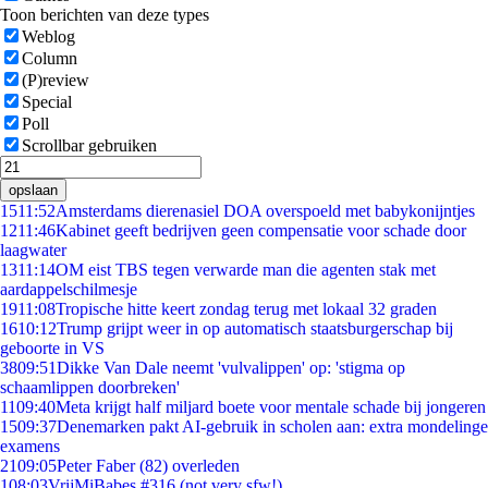
Toon berichten van deze types
Weblog
Column
(P)review
Special
Poll
Scrollbar gebruiken
opslaan
15
11:52
Amsterdams dierenasiel DOA overspoeld met babykonijntjes
12
11:46
Kabinet geeft bedrijven geen compensatie voor schade door
laagwater
13
11:14
OM eist TBS tegen verwarde man die agenten stak met
aardappelschilmesje
19
11:08
Tropische hitte keert zondag terug met lokaal 32 graden
16
10:12
Trump grijpt weer in op automatisch staatsburgerschap bij
geboorte in VS
38
09:51
Dikke Van Dale neemt 'vulvalippen' op: 'stigma op
schaamlippen doorbreken'
11
09:40
Meta krijgt half miljard boete voor mentale schade bij jongeren
15
09:37
Denemarken pakt AI-gebruik in scholen aan: extra mondelinge
examens
21
09:05
Peter Faber (82) overleden
1
08:03
VrijMiBabes #316 (not very sfw!)