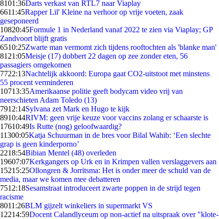
81
01:36
Darts verkast van RTL7 naar Viaplay
66
11:45
Rapper Lil' Kleine na verhoor op vrije voeten, zaak
geseponeerd
108
20:45
Formule 1 in Nederland vanaf 2022 te zien via Viaplay; GP
Zandvoort blijft gratis
65
10:25
Zwarte man vermomt zich tijdens rooftochten als 'blanke man'
81
21:05
Meisje (17) dobbert 22 dagen op zee zonder eten, 56
passagiers omgekomen
77
22:13
Nachtelijk akkoord: Europa gaat CO2-uitstoot met minstens
55 procent verminderen
107
13:35
Amerikaanse politie geeft bodycam video vrij van
neerschieten Adam Toledo (13)
79
12:14
Sylvana zet Mark en Hugo te kijk
89
10:44
RIVM: geen vrije keuze voor vaccins zolang er schaarste is
176
10:49
Is Rutte (nog) geloofwaardig?
113
00:05
Katja Schuurman in de bres voor Bilal Wahib: ‘Een slechte
grap is geen kinderporno’
22
18:54
Bibian Mentel (48) overleden
196
07:07
Kerkgangers op Urk en in Krimpen vallen verslaggevers aan
152
15:25
Ollongren & Jorritsma: Het is onder meer de schuld van de
media, maar we komen mee debatteren
75
12:18
Sesamstraat introduceert zwarte poppen in de strijd tegen
racisme
80
11:26
BLM gijzelt winkeliers in supermarkt VS
122
14:59
Docent Calandlyceum op non-actief na uitspraak over "klote-