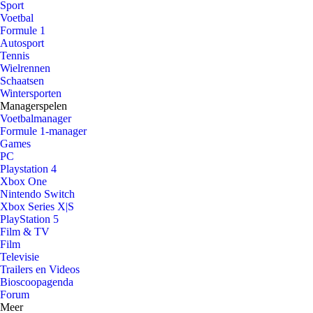
Sport
Voetbal
Formule 1
Autosport
Tennis
Wielrennen
Schaatsen
Wintersporten
Managerspelen
Voetbalmanager
Formule 1-manager
Games
PC
Playstation 4
Xbox One
Nintendo Switch
Xbox Series X|S
PlayStation 5
Film & TV
Film
Televisie
Trailers en Videos
Bioscoopagenda
Forum
Meer