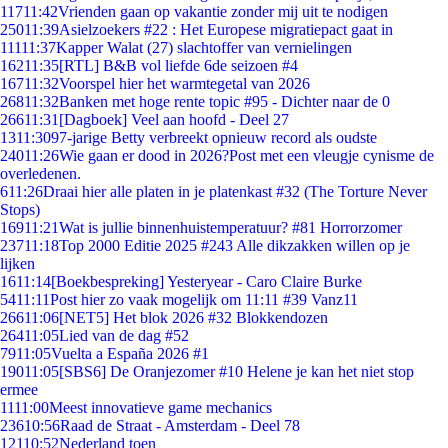
117
11:42
Vrienden gaan op vakantie zonder mij uit te nodigen
250
11:39
Asielzoekers #22 : Het Europese migratiepact gaat in
111
11:37
Kapper Walat (27) slachtoffer van vernielingen
162
11:35
[RTL] B&B vol liefde 6de seizoen #4
167
11:32
Voorspel hier het warmtegetal van 2026
268
11:32
Banken met hoge rente topic #95 - Dichter naar de 0
266
11:31
[Dagboek] Veel aan hoofd - Deel 27
13
11:30
97-jarige Betty verbreekt opnieuw record als oudste
240
11:26
Wie gaan er dood in 2026?Post met een vleugje cynisme de
overledenen.
6
11:26
Draai hier alle platen in je platenkast #32 (The Torture Never
Stops)
169
11:21
Wat is jullie binnenhuistemperatuur? #81 Horrorzomer
237
11:18
Top 2000 Editie 2025 #243 Alle dikzakken willen op je
lijken
16
11:14
[Boekbespreking] Yesteryear - Caro Claire Burke
54
11:11
Post hier zo vaak mogelijk om 11:11 #39 Vanz11
266
11:06
[NET5] Het blok 2026 #32 Blokkendozen
264
11:05
Lied van de dag #52
79
11:05
Vuelta a España 2026 #1
190
11:05
[SBS6] De Oranjezomer #10 Helene je kan het niet stop
ermee
11
11:00
Meest innovatieve game mechanics
236
10:56
Raad de Straat - Amsterdam - Deel 78
121
10:52
Nederland toen