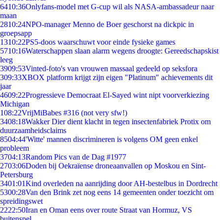
64
10:36
Onlyfans-model met G-cup wil als NASA-ambassadeur naar
maan
28
10:24
NPO-manager Menno de Boer geschorst na dickpic in
groepsapp
13
10:22
PS5-doos waarschuwt voor einde fysieke games
57
10:16
Waterschappen slaan alarm wegens droogte: Gereedschapskist
leeg
39
09:53
Vinted-foto's van vrouwen massaal gedeeld op seksfora
3
09:33
XBOX platform krijgt zijn eigen "Platinum" achievements dit
jaar
46
09:22
Progressieve Democraat El-Sayed wint nipt voorverkiezing
Michigan
1
08:22
VrijMiBabes #316 (not very sfw!)
34
08:18
Wakker Dier dient klacht in tegen insectenfabriek Protix om
duurzaamheidsclaims
85
04:44
'Witte' mannen discrimineren is volgens OM geen enkel
probleem
37
04:13
Random Pics van de Dag #1977
27
03:06
Doden bij Oekraïense droneaanvallen op Moskou en Sint-
Petersburg
34
01:01
Kind overleden na aanrijding door AH-bestelbus in Dordrecht
53
00:28
Van den Brink zet nog eens 14 gemeenten onder toezicht om
spreidingswet
22
22:50
Iran en Oman eens over route Straat van Hormuz, VS
buitenspel