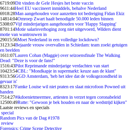
67
19:09
Dit vinden de Gele Hesjes het beste vaccin
96
11:44
Heel EU vaccineert inmiddels, behalve Nederland
69
18:28
Man aangehouden voor aanzetten tot bedreiging Fidan Ekiz
148
14:04
Omroep Zwart haalt benodigde 50.000 leden binnen
53
08:07
Vijf minderjarigen aangehouden voor 'Happy Slapping'
87
01:14
Motie salarisverhoging zorg niet uitgevoerd, Wilders dient
motie van wantrouwen in
290
15:56
Moet Nederland in een volledige lockdown?
31
23:34
Bejaarde vrouw overvallen in Schiedam: team zoekt getuigen
en beelden
16
11:07
Lauren Cohan (Maggie) over seizoensfinale The Walking
Dead: "Deze is voor de fans!"
15
16:43
Pilot Reprimande minderjarige verdachten van start
104
23:54
CBL: "Mondkapje in supermarkt: keuze aan de klant"
93
13:56
GGD Amsterdam, 'heb het idee dat de volksgezondheid in
gevaar is'
83
23:17
Famke Louise wil niet praten en slaat microfoon Powned uit
handen
75
14:27
#ikdoenietmeermee, artiesten in verzet tegen coronabeleid
125
00:49
Rutte: "Gewoon je bek houden en naar de wedstrijd kijken"
Laatste reviews en specials
special
Random Pics van de Dag #1978
review
Forensics: Crime Scene Detective