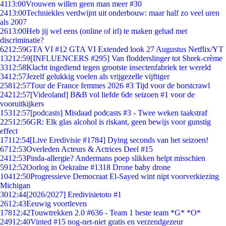
41
13:00
Vrouwen willen geen man meer #30
24
13:00
Techniekles verdwijnt uit onderbouw: maar half zo veel uren
als 2007
26
13:00
Heb jij wel eens (online of irl) te maken gehad met
discriminatie?
62
12:59
GTA VI #12 GTA VI Extended look 27 Augustus Netflix/YT
132
12:59
[INFLUENCERS #295] Van flodderslinger tot Shrek-crème
33
12:58
Klacht ingediend tegen grootste insectenfabriek ter wereld
34
12:57
Jezelf gelukkig voelen als vrijgezelle vijftiger
258
12:57
Tour de France femmes 2026 #3 Tijd voor de borstcrawl
242
12:57
[Videoland] B&B vol liefde 6de seizoen #1 voor de
vooruitkijkers
153
12:57
[podcasts] Misdaad podcasts #3 - Twee weken taakstraf
225
12:56
GR: Elk glas alcohol is riskant, geen bewijs voor gunstig
effect
171
12:54
[Live Eredivisie #1784] Dying seconds van het seizoen!
67
12:53
Overleden Acteurs & Actrices Deel #15
24
12:53
Pinda-allergie? Andermans poep slikken helpt misschien
59
12:52
Oorlog in Oekraïne #1318 Drone baby drone
104
12:50
Progressieve Democraat El-Sayed wint nipt voorverkiezing
Michigan
30
12:44
[2026/2027] Eredivisietoto #1
26
12:43
Eeuwig voortleven
178
12:42
Touwtrekken 2.0 #636 - Team 1 beste team *G* *O*
249
12:40
Vinted #15 nog-net-niet gratis en verzendgezeur