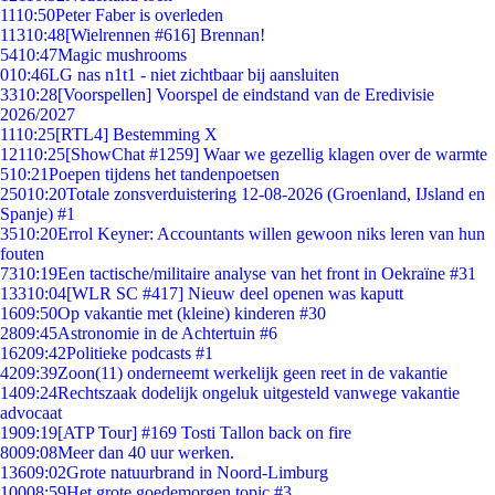
11
10:50
Peter Faber is overleden
113
10:48
[Wielrennen #616] Brennan!
54
10:47
Magic mushrooms
0
10:46
LG nas n1t1 - niet zichtbaar bij aansluiten
33
10:28
[Voorspellen] Voorspel de eindstand van de Eredivisie
2026/2027
11
10:25
[RTL4] Bestemming X
121
10:25
[ShowChat #1259] Waar we gezellig klagen over de warmte
5
10:21
Poepen tijdens het tandenpoetsen
250
10:20
Totale zonsverduistering 12-08-2026 (Groenland, IJsland en
Spanje) #1
35
10:20
Errol Keyner: Accountants willen gewoon niks leren van hun
fouten
73
10:19
Een tactische/militaire analyse van het front in Oekraïne #31
133
10:04
[WLR SC #417] Nieuw deel openen was kaputt
16
09:50
Op vakantie met (kleine) kinderen #30
28
09:45
Astronomie in de Achtertuin #6
162
09:42
Politieke podcasts #1
42
09:39
Zoon(11) onderneemt werkelijk geen reet in de vakantie
14
09:24
Rechtszaak dodelijk ongeluk uitgesteld vanwege vakantie
advocaat
19
09:19
[ATP Tour] #169 Tosti Tallon back on fire
80
09:08
Meer dan 40 uur werken.
136
09:02
Grote natuurbrand in Noord-Limburg
100
08:59
Het grote goedemorgen topic #3