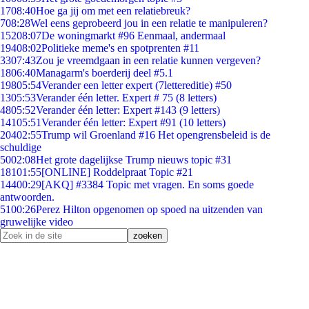
17
08:40
Hoe ga jij om met een relatiebreuk?
7
08:28
Wel eens geprobeerd jou in een relatie te manipuleren?
152
08:07
De woningmarkt #96 Eenmaal, andermaal
194
08:02
Politieke meme's en spotprenten #11
33
07:43
Zou je vreemdgaan in een relatie kunnen vergeven?
18
06:40
Managarm's boerderij deel #5.1
198
05:54
Verander een letter expert (7lettereditie) #50
13
05:53
Verander één letter. Expert # 75 (8 letters)
48
05:52
Verander één letter: Expert #143 (9 letters)
141
05:51
Verander één letter: Expert #91 (10 letters)
204
02:55
Trump wil Groenland #16 Het opengrensbeleid is de
schuldige
50
02:08
Het grote dagelijkse Trump nieuws topic #31
181
01:55
[ONLINE] Roddelpraat Topic #21
144
00:29
[AKQ] #3384 Topic met vragen. En soms goede
antwoorden.
51
00:26
Perez Hilton opgenomen op spoed na uitzenden van
gruwelijke video