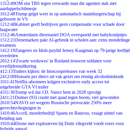
13
12:49
OM eist TBS tegen verwarde man die agenten stak met
aardappelschilmesje
16
12:48
Trump grijpt weer in op automatisch staatsburgerschap bij
geboorte in VS
12
12:48
Kabinet geeft bedrijven geen compensatie voor schade door
laagwater
15
12:46
Amsterdams dierenasiel DOA overspoeld met babykonijntjes
15
12:21
Denemarken pakt AI-gebruik in scholen aan: extra mondelinge
examens
14
12:19
Zangeres en Idols-jurylid Jerney Kaagman op 79-jarige leeftijd
overleden
20
12:14
'Zwarte weduwes' in Rusland trouwen soldaten voor
overlijdensuitkering
4
12:13
Trailers kijken: de bioscoopreleases van week 32
24
12:00
Huisarts per direct uit vak gezet om ernstig alcoholmisbruik
10
11:41
Netflix-abonnees krijgen exclusieve early access tot
uitgebreide GTA VI trailer
43
11:36
Trump wil dat J.D. Vance hem in 2028 opvolgt
24
11:21
Duitser (93) crasht met quad tegen boom, vier gewonden
26
10:54
NAVO zet wegens Russische provocatie 250% meer
gevechtsvliegtuigen in
14
10:46
Accell, moederbedrijf Sparta en Batavus, vraagt uitstel van
betaling aan
19
10:44
Drone met explosieven bij Duits vliegveld voedt vrees voor
hybride aanval