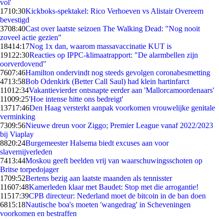
vol'
17
10:30
Kickboks-spektakel: Rico Verhoeven vs Alistair Overeem
bevestigd
37
08:40
Cast over laatste seizoen The Walking Dead: "Nog nooit
zoveel actie gezien"
184
14:17
Nog 1x dan, waarom massavaccinatie KUT is
191
22:30
Reacties op IPPC-klimaatrapport: "De alarmbellen zijn
oorverdovend"
76
07:46
Hamilton ondervindt nog steeds gevolgen coronabesmetting
47
13:58
Bob Odenkirk (Better Call Saul) had klein hartinfarct
110
12:34
Vakantievierder ontsnapte eerder aan 'Mallorcamoordenaars'
110
09:25
'Hoe intense hitte ons bedreigt'
137
17:46
Den Haag versterkt aanpak voorkomen vrouwelijke genitale
verminking
73
09:56
Nieuwe dreun voor Ziggo; Premier League vanaf 2022/2023
bij Viaplay
88
20:24
Burgemeester Halsema biedt excuses aan voor
slavernijverleden
74
13:44
Moskou geeft beelden vrij van waarschuwingsschoten op
Britse torpedojager
17
09:52
Bertens bezig aan laatste maanden als tennisster
116
07:48
Kamerleden klaar met Baudet: Stop met die arrogantie!
115
17:39
CPB directeur: Nederland moet de bitcoin in de ban doen
68
15:18
Nautische boa's moeten 'wangedrag' in Scheveningen
voorkomen en bestraffen