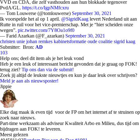
VVD en CDA, die zelf vasthouden aan hun blokkade tegenover
PvdA/GL.
https://t.co/IgpNMfcxru
— Tom Louwerse (@tomlouwerse)
September 30, 2021
Ik voorspelde het al op 1 april.
@SigridKaag
levert Nederland uit aan
Rutte in ruil voor het vice-premierschap. Met je “hier scheiden onze
wegen”.
pic.twitter.com/7Y8Oa1o9f0
— Farid Azarkan (@F_azarkan)
September 30, 2021
christen unie
johan remkes
kabinetsformatie
oude coalitie
sigrid kaag
Submitter:
Bron:
AD
103
Help ons; deel dit item als je het leuk vond
Heb je een leuk of interessant bericht gevonden dat je graag op FOK!
terug ziet?
Tip ons dan via de submit!
Zoek jij altijd de leukste nieuwtjes en kun je daar leuk over schrijven?
Meld je aan als nieuwsposter!
Jippie
Elke dag maak ik even tijd voor de FP om het internet af te struinen op
zoek naar nieuws.
Part-time werkzaam als adviseur Kwaliteit Arbo en Milieu, dus tijd om
bijdragen aan FOK! te leveren.
Meest gelezen