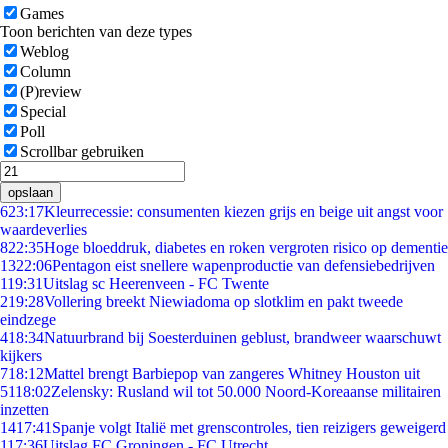
Games
Toon berichten van deze types
Weblog
Column
(P)review
Special
Poll
Scrollbar gebruiken
opslaan
6
23:17
Kleurrecessie: consumenten kiezen grijs en beige uit angst voor
waardeverlies
8
22:35
Hoge bloeddruk, diabetes en roken vergroten risico op dementie
13
22:06
Pentagon eist snellere wapenproductie van defensiebedrijven
1
19:31
Uitslag sc Heerenveen - FC Twente
2
19:28
Vollering breekt Niewiadoma op slotklim en pakt tweede
eindzege
4
18:34
Natuurbrand bij Soesterduinen geblust, brandweer waarschuwt
kijkers
7
18:12
Mattel brengt Barbiepop van zangeres Whitney Houston uit
51
18:02
Zelensky: Rusland wil tot 50.000 Noord-Koreaanse militairen
inzetten
14
17:41
Spanje volgt Italië met grenscontroles, tien reizigers geweigerd
1
17:36
Uitslag FC Groningen - FC Utrecht