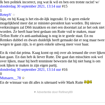
Ik ben politiek incorrect, zeg wat ik wil en ben een trotste racist! w/
donderdag 30 september 2021, 13:14 uur
#15
1
RetepV
Jaja, en bij Kaag is het ein-de-lijk ingezakt. Er is geen enkele
mogelijkheid meer dat ze minister-president kan worden. Bij nieuwe
verkiezingen zal D66 inzakken en met een doorstart zal ze het ook niet
worden. Ze heeft haar best gedaan om Rutte vuil te maken, maar
Teflon Rutte z'n anti-aanbaklaag is nog in te goede staat. En nu
Remkes dubbel en dwars duidelijk heeft gemaakt dat er nog maar twee
wegen te gaan zijn, is er geen enkele uitweg meer voor haar.
En ik vind dat prima. Kaag komt op mij over als iemand die over lijken
kan gaan. En dan heb ik liever Rutte. Die gaat dan misschien ook wel
over lijken, maar hij heeft tenminste bewezen dat hij niet bang is om
ook lijken te maken in zijn eigen partij.
donderdag 30 september 2021, 13:14 uur
#16
0
Mutsaers__78
En de winnaar van dit alles is uiteraard wéér Mark Rutte
▼ Advertentie door Refinery89