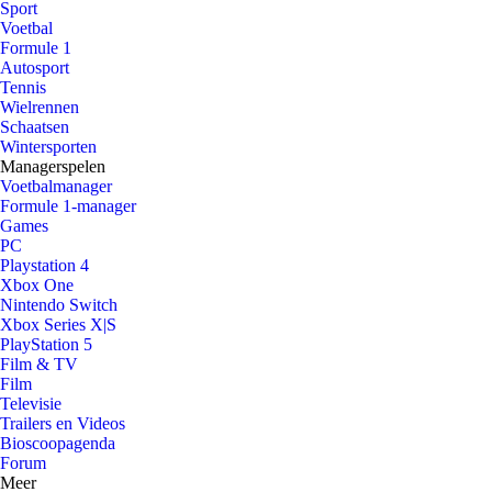
Sport
Voetbal
Formule 1
Autosport
Tennis
Wielrennen
Schaatsen
Wintersporten
Managerspelen
Voetbalmanager
Formule 1-manager
Games
PC
Playstation 4
Xbox One
Nintendo Switch
Xbox Series X|S
PlayStation 5
Film & TV
Film
Televisie
Trailers en Videos
Bioscoopagenda
Forum
Meer