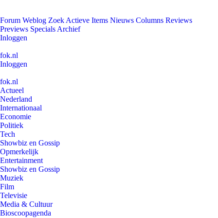
Forum
Weblog
Zoek
Actieve Items
Nieuws
Columns
Reviews
Previews
Specials
Archief
Inloggen
fok.nl
Inloggen
fok.nl
Actueel
Nederland
Internationaal
Economie
Politiek
Tech
Showbiz en Gossip
Opmerkelijk
Entertainment
Showbiz en Gossip
Muziek
Film
Televisie
Media & Cultuur
Bioscoopagenda