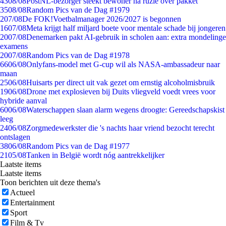
43
08/08
PostNL-bezorger steekt bewoner na ruzie over pakket
35
08/08
Random Pics van de Dag #1979
2
07/08
De FOK!Voetbalmanager 2026/2027 is begonnen
16
07/08
Meta krijgt half miljard boete voor mentale schade bij jongeren
20
07/08
Denemarken pakt AI-gebruik in scholen aan: extra mondelinge
examens
20
07/08
Random Pics van de Dag #1978
66
06/08
Onlyfans-model met G-cup wil als NASA-ambassadeur naar
maan
25
06/08
Huisarts per direct uit vak gezet om ernstig alcoholmisbruik
19
06/08
Drone met explosieven bij Duits vliegveld voedt vrees voor
hybride aanval
60
06/08
Waterschappen slaan alarm wegens droogte: Gereedschapskist
leeg
24
06/08
Zorgmedewerkster die 's nachts haar vriend bezocht terecht
ontslagen
38
06/08
Random Pics van de Dag #1977
21
05/08
Tanken in België wordt nóg aantrekkelijker
Laatste items
Laatste items
Toon berichten uit deze thema's
Actueel
Entertainment
Sport
Film & Tv