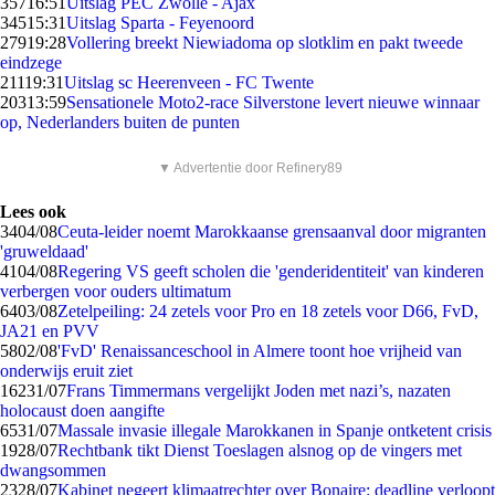
357
16:51
Uitslag PEC Zwolle - Ajax
345
15:31
Uitslag Sparta - Feyenoord
279
19:28
Vollering breekt Niewiadoma op slotklim en pakt tweede
eindzege
211
19:31
Uitslag sc Heerenveen - FC Twente
203
13:59
Sensationele Moto2-race Silverstone levert nieuwe winnaar
op, Nederlanders buiten de punten
▼ Advertentie door Refinery89
Lees ook
34
04/08
Ceuta-leider noemt Marokkaanse grensaanval door migranten
'gruweldaad'
41
04/08
Regering VS geeft scholen die 'genderidentiteit' van kinderen
verbergen voor ouders ultimatum
64
03/08
Zetelpeiling: 24 zetels voor Pro en 18 zetels voor D66, FvD,
JA21 en PVV
58
02/08
'FvD' Renaissanceschool in Almere toont hoe vrijheid van
onderwijs eruit ziet
162
31/07
Frans Timmermans vergelijkt Joden met nazi’s, nazaten
holocaust doen aangifte
65
31/07
Massale invasie illegale Marokkanen in Spanje ontketent crisis
19
28/07
Rechtbank tikt Dienst Toeslagen alsnog op de vingers met
dwangsommen
23
28/07
Kabinet negeert klimaatrechter over Bonaire: deadline verloopt