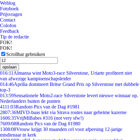
Weblog
Fotoboek
Prijsvragen
Contact
Colofon
Feedback
Tip de redactie
FOK!
FOK!
Scrollbar gebruiken
opslaan
0
16:11
Almansa wint Moto3-race Silverstone, Uriarte profiteert niet
van afwezige kampioenschapsleider
0
14:46
Aprilia domineert Britse Grand Prix op Silverstone met dubbele
top-3
0
13:59
Sensationele Moto2-race Silverstone levert nieuwe winnaar op,
Nederlanders buiten de punten
41
11:03
Random Pics van de Dag #1981
28
07:36
MIVD-baas lekt via Strava routes naar geheime kazerne
16
06:35
VrijMiBabes #316 (not very sfw!)
76
09/08
Random Pics van de Dag #1980
13
08/08
Vrouw krijgt 30 maanden cel voor afpersing 12-jarige
misdienaar in kerk