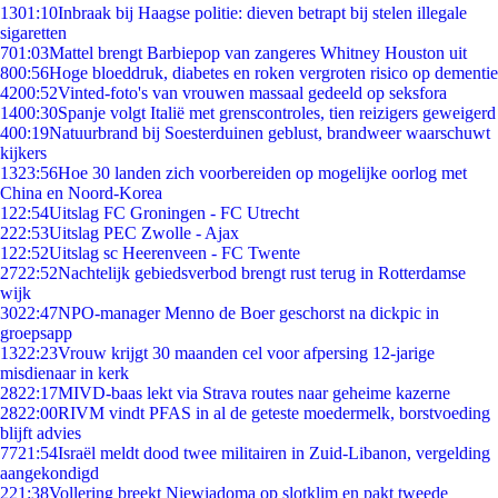
13
01:10
Inbraak bij Haagse politie: dieven betrapt bij stelen illegale
sigaretten
7
01:03
Mattel brengt Barbiepop van zangeres Whitney Houston uit
8
00:56
Hoge bloeddruk, diabetes en roken vergroten risico op dementie
42
00:52
Vinted-foto's van vrouwen massaal gedeeld op seksfora
14
00:30
Spanje volgt Italië met grenscontroles, tien reizigers geweigerd
4
00:19
Natuurbrand bij Soesterduinen geblust, brandweer waarschuwt
kijkers
13
23:56
Hoe 30 landen zich voorbereiden op mogelijke oorlog met
China en Noord-Korea
1
22:54
Uitslag FC Groningen - FC Utrecht
2
22:53
Uitslag PEC Zwolle - Ajax
1
22:52
Uitslag sc Heerenveen - FC Twente
27
22:52
Nachtelijk gebiedsverbod brengt rust terug in Rotterdamse
wijk
30
22:47
NPO-manager Menno de Boer geschorst na dickpic in
groepsapp
13
22:23
Vrouw krijgt 30 maanden cel voor afpersing 12-jarige
misdienaar in kerk
28
22:17
MIVD-baas lekt via Strava routes naar geheime kazerne
28
22:00
RIVM vindt PFAS in al de geteste moedermelk, borstvoeding
blijft advies
77
21:54
Israël meldt dood twee militairen in Zuid-Libanon, vergelding
aangekondigd
2
21:38
Vollering breekt Niewiadoma op slotklim en pakt tweede