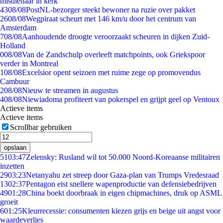
misdienaar in kerk
43
08/08
PostNL-bezorger steekt bewoner na ruzie over pakket
26
08/08
Wegpiraat scheurt met 146 km/u door het centrum van
Amsterdam
7
08/08
Aanhoudende droogte veroorzaakt scheuren in dijken Zuid-
Holland
0
08/08
Van de Zandschulp overleeft matchpoints, ook Griekspoor
verder in Montreal
1
08/08
Excelsior opent seizoen met ruime zege op promovendus
Cambuur
2
08/08
Nieuw te streamen in augustus
4
08/08
Niewiadoma profiteert van pokerspel en grijpt geel op Ventoux
Actieve items
Actieve items
Scrollbar gebruiken
opslaan
51
03:47
Zelensky: Rusland wil tot 50.000 Noord-Koreaanse militairen
inzetten
29
03:23
Netanyahu zet streep door Gaza-plan van Trumps Vredesraad
13
02:37
Pentagon eist snellere wapenproductie van defensiebedrijven
49
01:28
China boekt doorbraak in eigen chipmachines, druk op ASML
groeit
6
01:25
Kleurrecessie: consumenten kiezen grijs en beige uit angst voor
waardeverlies