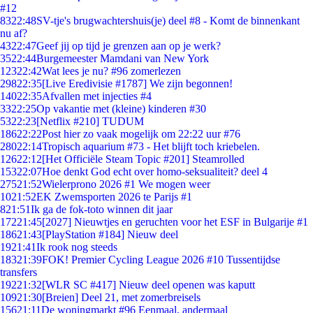
#12
83
22:48
SV-tje's brugwachtershuis(je) deel #8 - Komt de binnenkant
nu af?
43
22:47
Geef jij op tijd je grenzen aan op je werk?
35
22:44
Burgemeester Mamdani van New York
123
22:42
Wat lees je nu? #96 zomerlezen
298
22:35
[Live Eredivisie #1787] We zijn begonnen!
140
22:35
Afvallen met injecties #4
33
22:25
Op vakantie met (kleine) kinderen #30
53
22:23
[Netflix #210] TUDUM
186
22:22
Post hier zo vaak mogelijk om 22:22 uur #76
280
22:14
Tropisch aquarium #73 - Het blijft toch kriebelen.
126
22:12
[Het Officiële Steam Topic #201] Steamrolled
153
22:07
Hoe denkt God echt over homo-seksualiteit? deel 4
275
21:52
Wielerprono 2026 #1 We mogen weer
10
21:52
EK Zwemsporten 2026 te Parijs #1
8
21:51
Ik ga de fok-toto winnen dit jaar
172
21:45
[2027] Nieuwtjes en geruchten voor het ESF in Bulgarije #1
186
21:43
[PlayStation #184] Nieuw deel
19
21:41
Ik rook nog steeds
183
21:39
FOK! Premier Cycling League 2026 #10 Tussentijdse
transfers
192
21:32
[WLR SC #417] Nieuw deel openen was kaputt
109
21:30
[Breien] Deel 21, met zomerbreisels
156
21:11
De woningmarkt #96 Eenmaal, andermaal