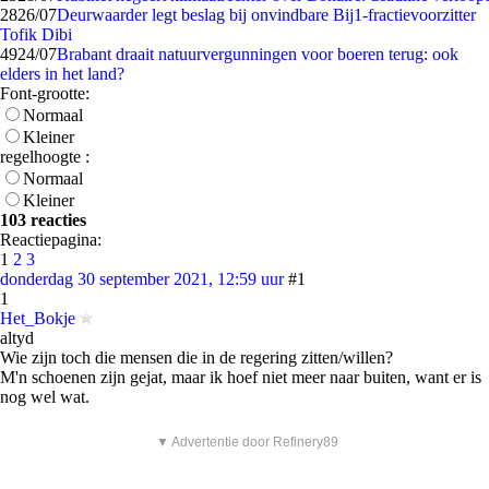
28
26/07
Deurwaarder legt beslag bij onvindbare Bij1-fractievoorzitter
Tofik Dibi
49
24/07
Brabant draait natuurvergunningen voor boeren terug: ook
elders in het land?
Font-grootte:
Normaal
Kleiner
regelhoogte :
Normaal
Kleiner
103 reacties
Reactiepagina:
1
2
3
donderdag 30 september 2021, 12:59 uur
#1
1
Het_Bokje
altyd
Wie zijn toch die mensen die in de regering zitten/willen?
M'n schoenen zijn gejat, maar ik hoef niet meer naar buiten, want er is
nog wel wat.
▼ Advertentie door Refinery89