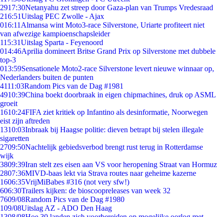
29
17:30
Netanyahu zet streep door Gaza-plan van Trumps Vredesraad
2
16:51
Uitslag PEC Zwolle - Ajax
0
16:11
Almansa wint Moto3-race Silverstone, Uriarte profiteert niet
van afwezige kampioenschapsleider
1
15:31
Uitslag Sparta - Feyenoord
0
14:46
Aprilia domineert Britse Grand Prix op Silverstone met dubbele
top-3
0
13:59
Sensationele Moto2-race Silverstone levert nieuwe winnaar op,
Nederlanders buiten de punten
41
11:03
Random Pics van de Dag #1981
49
10:39
China boekt doorbraak in eigen chipmachines, druk op ASML
groeit
16
10:24
FIFA ziet kritiek op Infantino als desinformatie, Noorwegen
eist zijn aftreden
13
10:03
Inbraak bij Haagse politie: dieven betrapt bij stelen illegale
sigaretten
27
09:50
Nachtelijk gebiedsverbod brengt rust terug in Rotterdamse
wijk
38
09:39
Iran stelt zes eisen aan VS voor heropening Straat van Hormuz
28
07:36
MIVD-baas lekt via Strava routes naar geheime kazerne
16
06:35
VrijMiBabes #316 (not very sfw!)
6
06:30
Trailers kijken: de bioscoopreleases van week 32
76
09/08
Random Pics van de Dag #1980
1
09/08
Uitslag AZ - ADO Den Haag
13
08/08
Hoe 30 landen zich voorbereiden op mogelijke oorlog met