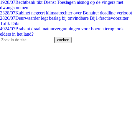
19
28/07
Rechtbank tikt Dienst Toeslagen alsnog op de vingers met
dwangsommen
23
28/07
Kabinet negeert klimaatrechter over Bonaire: deadline verloopt
28
26/07
Deurwaarder legt beslag bij onvindbare Bij1-fractievoorzitter
Tofik Dibi
49
24/07
Brabant draait natuurvergunningen voor boeren terug: ook
elders in het land?