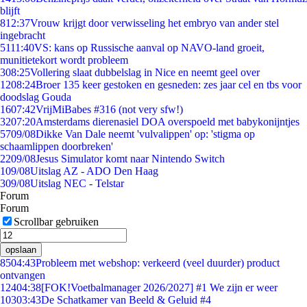
blijft
8
12:37
Vrouw krijgt door verwisseling het embryo van ander stel
ingebracht
51
11:40
VS: kans op Russische aanval op NAVO-land groeit,
munitietekort wordt probleem
3
08:25
Vollering slaat dubbelslag in Nice en neemt geel over
12
08:24
Broer 135 keer gestoken en gesneden: zes jaar cel en tbs voor
doodslag Gouda
16
07:42
VrijMiBabes #316 (not very sfw!)
32
07:20
Amsterdams dierenasiel DOA overspoeld met babykonijntjes
57
09/08
Dikke Van Dale neemt 'vulvalippen' op: 'stigma op
schaamlippen doorbreken'
22
09/08
Jesus Simulator komt naar Nintendo Switch
1
09/08
Uitslag AZ - ADO Den Haag
3
09/08
Uitslag NEC - Telstar
Forum
Forum
Scrollbar gebruiken
opslaan
85
04:43
Probleem met webshop: verkeerd (veel duurder) product
ontvangen
124
04:38
[FOK!Voetbalmanager 2026/2027] #1 We zijn er weer
103
03:43
De Schatkamer van Beeld & Geluid #4