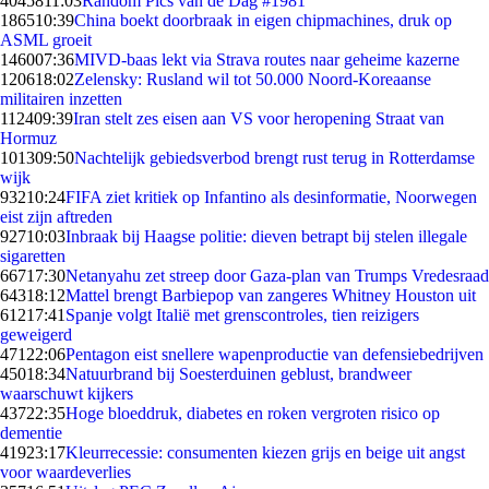
40458
11:03
Random Pics van de Dag #1981
1865
10:39
China boekt doorbraak in eigen chipmachines, druk op
ASML groeit
1460
07:36
MIVD-baas lekt via Strava routes naar geheime kazerne
1206
18:02
Zelensky: Rusland wil tot 50.000 Noord-Koreaanse
militairen inzetten
1124
09:39
Iran stelt zes eisen aan VS voor heropening Straat van
Hormuz
1013
09:50
Nachtelijk gebiedsverbod brengt rust terug in Rotterdamse
wijk
932
10:24
FIFA ziet kritiek op Infantino als desinformatie, Noorwegen
eist zijn aftreden
927
10:03
Inbraak bij Haagse politie: dieven betrapt bij stelen illegale
sigaretten
667
17:30
Netanyahu zet streep door Gaza-plan van Trumps Vredesraad
643
18:12
Mattel brengt Barbiepop van zangeres Whitney Houston uit
612
17:41
Spanje volgt Italië met grenscontroles, tien reizigers
geweigerd
471
22:06
Pentagon eist snellere wapenproductie van defensiebedrijven
450
18:34
Natuurbrand bij Soesterduinen geblust, brandweer
waarschuwt kijkers
437
22:35
Hoge bloeddruk, diabetes en roken vergroten risico op
dementie
419
23:17
Kleurrecessie: consumenten kiezen grijs en beige uit angst
voor waardeverlies