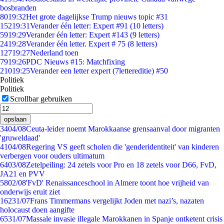
bosbranden
80
19:32
Het grote dagelijkse Trump nieuws topic #31
152
19:31
Verander één letter: Expert #91 (10 letters)
59
19:29
Verander één letter: Expert #143 (9 letters)
24
19:28
Verander één letter. Expert # 75 (8 letters)
127
19:27
Nederland toen
79
19:26
PDC Nieuws #15: Matchfixing
210
19:25
Verander een letter expert (7lettereditie) #50
Politiek
Politiek
Scrollbar gebruiken
opslaan
34
04/08
Ceuta-leider noemt Marokkaanse grensaanval door migranten
'gruweldaad'
41
04/08
Regering VS geeft scholen die 'genderidentiteit' van kinderen
verbergen voor ouders ultimatum
64
03/08
Zetelpeiling: 24 zetels voor Pro en 18 zetels voor D66, FvD,
JA21 en PVV
58
02/08
'FvD' Renaissanceschool in Almere toont hoe vrijheid van
onderwijs eruit ziet
162
31/07
Frans Timmermans vergelijkt Joden met nazi’s, nazaten
holocaust doen aangifte
65
31/07
Massale invasie illegale Marokkanen in Spanje ontketent crisis