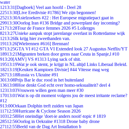
water
12
13:31
[Dagboek] Veel aan hoofd - Deel 28
225
13:30
[Live Eredivisie #1786] We zijn begonnen!
252
13:30
Asielzoekers #22 : Het Europese migratiepact gaat in
299
13:30
Oorlog Iran #136 Bridge and powerplant day incoming?
217
13:28
Tour de France femmes 2026 #5 Lollergps
82
13:27
Unieke aanpak stopt jarenlange overlast in Rotterdamse wijk
12
13:26
Ik krijg hier zweethanden van.
191
13:26
[Wielrennen #616] Brennan!
97
13:25
GTA VI #12 GTA VI Extended look 27 Augustus Netflix/YT
189
13:21
Migranten breken door grens naar Ceuta in Spanje,l #10
9
13:20
[AMV] VS #1313 Lying sack of shit.
195
13:19
Wat je ook stemt, je krijgt in NL altijd Links Liberaal Beleid.
182
13:19
[Keuken Kampioen Divisie] #44 Vitesse mag weg
267
13:18
Russia vs Ukraine #91
30
13:08
Prijs Bar le duc rood in het buitenland
136
13:08
Hoe denkt God echt over homo-seksualiteit? deel 4
123
13:03
Vrouwen willen geen man meer #30
170
13:01
Wat is op dit moment volgens jou de meest irritante reclame?
#12
9
13:00
Orkaan Dolphin treft zuiden van Japan
117
12:59
Hurricane & Cyclone Season 2026
103
12:58
Het oneindige 'doet-ie anders nooit'-topic # 1819
285
12:56
Oorlog in Oekraïne #1318 Drone baby drone
271
12:55
Beeld van de Dag Art Installation b