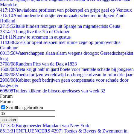
Marokko
4
17:13
Niewiadoma profiteert van pokerspel en grijpt geel op Ventoux
7
16:10
Aanhoudende droogte veroorzaakt scheuren in dijken Zuid-
Holland
27
15:52
Italië hindert reizigers uit Spanje na migratiecrisis Ceuta
23
14:17
Long live the 7th of October
2
14:11
Nieuw te streamen in augustus
1
14:08
Excelsior opent seizoen met ruime zege op promovendus
Cambuur
60
13:58
Waterschappen slaan alarm wegens droogte: Gereedschapskist
leeg
37
08/08
Random Pics van de Dag #1833
16
08/08
Meta krijgt half miljard boete voor mentale schade bij jongeren
42
08/08
Voedselprijzen wereldwijd op hoogste niveau in ruim drie jaar
29
08/08
Kabinet geeft bedrijven geen compensatie voor schade door
laagwater
6
08/08
Trailers kijken: de bioscoopreleases van week 32
Forum
Forum
Scrollbar gebruiken
opslaan
17
13:32
Burgemeester Mamdani van New York
85
13:31
[INFLUENCERS #297] Toetjes & Bevers & Zwemmen in