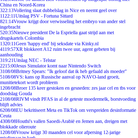
China en Noord-Korea
3
22:13
Vollering slaat dubbelslag in Nice en neemt geel over
11
22:11
Uitslag PSV - Fortuna Sittard
8
21:14
Vrouw krijgt door verwisseling het embryo van ander stel
ingebracht
5
20:35
Nieuwe president De la Espriella gaat strijd aan met
drugskartels Colombia
13
20:11
Geen 'happy end' bij seksdate via Kinky.nl
41
19:57
XR blokkeert A12 ruim twee uur, agent gebeten bij
aanhouding
3
19:21
Uitslag NEC - Telstar
22
15:00
Jesus Simulator komt naar Nintendo Switch
31
08/08
Britney Spears: "Ik geloof dat ik heb gefaald als moeder"
51
08/08
VS: kans op Russische aanval op NAVO-land groeit,
munitietekort wordt probleem
12
08/08
Broer 135 keer gestoken en gesneden: zes jaar cel en tbs voor
doodslag Gouda
21
08/08
RIVM vindt PFAS in al de geteste moedermelk, borstvoeding
blijft advies
62
08/08
EU bekritiseert Meta en TikTok om verspreiden desinformatie
Ceuta
43
08/08
Houthi's vallen Saoedi-Arabië en Jemen aan, dreigen met
blokkade olieroute
12
08/08
Vrouw krijgt 30 maanden cel voor afpersing 12-jarige
misdienaar in kerk