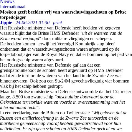
Nieuws
Internationaal
Moskou geeft beelden vrij van waarschuwingsschoten op Britse
torpedojager
Jippie
24-06-2021 01:30
print
Het Russische ministerie van Defensie heeft beelden vrijgegeven
waaruit blijkt dat de Britse HMS Defender
"uit de wateren van de
Krim wordt verjaagd
" door militaire vliegtuigen en schepen.
De beelden komen terwijl het Verenigd Koninkrijk stug bleef
ontkennen dat er waarschuwingsschoten waren afgevuurd op de
torpedobootjager van de Royal Navy en dat er bommen op het pad van
het oorlogsschip waren afgevuurd.
Het Russische ministerie van Defensie gaf aan dat een
grenspatrouilleboot de schoten heeft afgevuurd op HMS Defender
nadat ze de territoriale wateren van het land in de Zwarte Zee was
binnengevaren. Ook zou een Su-24M gevechtsvliegtuig vier bommen
vlak bij het schip hebben gedropt.
Maar het Britse ministerie van Defensie antwoordde dat het 152 meter
lange, 8.500 ton zware schip
"onschuldige doorvaart door de
Oekraïense territoriale wateren voerde in overeenstemming met het
internationaal recht".
In een verklaring van de Britten op Twitter staat:
"Wij geloven dat de
Russen een artillerieoefening in de Zwarte Zee uitvoerden en de
maritieme gemeenschap vooraf hebben gewaarschuwd voor hun
activiteiten. Er zijn geen schoten op HMS Defender gericht en we