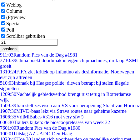
Weblog
Column
(P)review
Special
Poll
Scrollbar gebruiken
opslaan
9
11:03
Random Pics van de Dag #1981
27
10:39
China boekt doorbraak in eigen chipmachines, druk op ASML
groeit
13
10:24
FIFA ziet kritiek op Infantino als desinformatie, Noorwegen
eist zijn aftreden
5
10:03
Inbraak bij Haagse politie: dieven betrapt bij stelen illegale
sigaretten
12
09:50
Nachtelijk gebiedsverbod brengt rust terug in Rotterdamse
wijk
15
09:39
Iran stelt zes eisen aan VS voor heropening Straat van Hormuz
19
07:36
MIVD-baas lekt via Strava routes naar geheime kazerne
16
06:35
VrijMiBabes #316 (not very sfw!)
6
06:30
Trailers kijken: de bioscoopreleases van week 32
76
01:09
Random Pics van de Dag #1980
1
00:01
Uitslag AZ - ADO Den Haag
10
23:46
Hoe 30 landen zich voorbereiden op mogelijke oorlog met