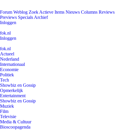
Forum
Weblog
Zoek
Actieve Items
Nieuws
Columns
Reviews
Previews
Specials
Archief
Inloggen
fok.nl
Inloggen
fok.nl
Actueel
Nederland
Internationaal
Economie
Politiek
Tech
Showbiz en Gossip
Opmerkelijk
Entertainment
Showbiz en Gossip
Muziek
Film
Televisie
Media & Cultuur
Bioscoopagenda