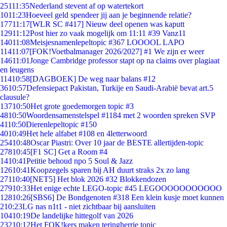
251
11:35
Nederland stevent af op watertekort
10
11:23
Hoeveel geld spendeer jij aan je beginnende relatie?
177
11:17
[WLR SC #417] Nieuw deel openen was kaputt
129
11:12
Post hier zo vaak mogelijk om 11:11 #39 Vanz11
140
11:08
Meisjesnamenlepeltopic #367 LOOOOL LAPO
114
11:07
[FOK!Voetbalmanager 2026/2027] #1 We zijn er weer
146
11:01
Jonge Cambridge professor stapt op na claims over plagiaat
en leugens
114
10:58
[DAGBOEK] De weg naar balans #12
36
10:57
Defensiepact Pakistan, Turkije en Saudi-Arabië bevat art.5
clausule?
137
10:50
Het grote goedemorgen topic #3
48
10:50
Woordensamenstelspel #1184 met 2 woorden spreken SVP
41
10:50
Dierenlepeltopic #150
40
10:49
Het hele alfabet #108 en 4letterwoord
254
10:48
Oscar Piastri: Over 10 jaar de BESTE allertijden-topic
278
10:45
[F1 SC] Get a Room #4
14
10:41
Petitie behoud npo 5 Soul & Jazz
126
10:41
Koopzegels sparen bij AH duurt straks 2x zo lang
271
10:40
[NET5] Het blok 2026 #32 Blokkendozen
279
10:33
Het enige echte LEGO-topic #45 LEGOOOOOOOOOOO
128
10:26
[SBS6] De Bondgenoten #318 Een klein kusje moet kunnen
2
10:23
LG nas n1t1 - niet zichtbaar bij aansluiten
104
10:19
De landelijke hittegolf van 2026
232
10:12
Het FOK!kers maken teringherrie topic