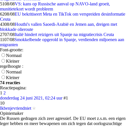
51
08/08
VS: kans op Russische aanval op NAVO-land groeit,
munitietekort wordt probleem
62
08/08
EU bekritiseert Meta en TikTok om verspreiden desinformatie
Ceuta
43
08/08
Houthi's vallen Saoedi-Arabië en Jemen aan, dreigen met
blokkade olieroute
27
07/08
Italië hindert reizigers uit Spanje na migratiecrisis Ceuta
11
07/08
Smokkelbende opgerold in Spanje, verdienden miljoenen aan
migranten
Font-grootte:
Normaal
Kleiner
regelhoogte :
Normaal
Kleiner
74 reacties
Reactiepagina:
1
2
donderdag 24 juni 2021, 02:24 uur
#1
10
Ikbenjevriendniet
Opiniemaker
De Russen gedragen zich zeer agressief. De EU moet z.s.m. een eigen
leger hebben en meer bewapenen om zich tegen dat oorlogszuchtige