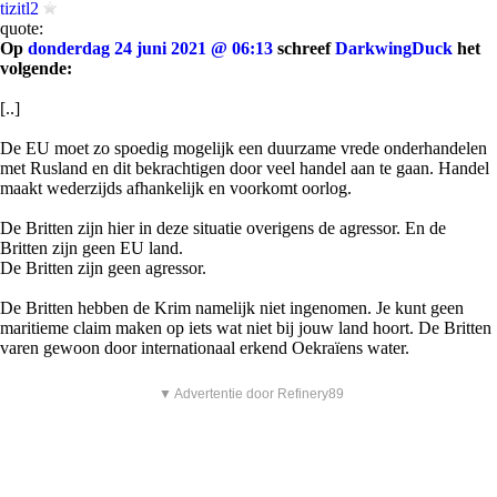
tizitl2
quote:
Op
donderdag 24 juni 2021 @ 06:13
schreef
DarkwingDuck
het
volgende:
[..]
De EU moet zo spoedig mogelijk een duurzame vrede onderhandelen
met Rusland en dit bekrachtigen door veel handel aan te gaan. Handel
maakt wederzijds afhankelijk en voorkomt oorlog.
De Britten zijn hier in deze situatie overigens de agressor. En de
Britten zijn geen EU land.
De Britten zijn geen agressor.
De Britten hebben de Krim namelijk niet ingenomen. Je kunt geen
maritieme claim maken op iets wat niet bij jouw land hoort. De Britten
varen gewoon door internationaal erkend Oekraïens water.
▼ Advertentie door Refinery89