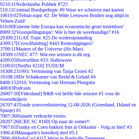
92
10:11
Nederlandse Politiek #725
5
10:11
Centraal Bordspeltopic #9 Waar we schuiven met karton
106
10:02
Telstar-topic #2: De Witte Leeuwen Brullen nog altijd in
Velsen-Zuid!
0
10:00
Extreme hitte Europa kan economische groei tenietdoen'
89
09:32
Voorspellingstopic: Wie is hier de weerkundige? #16
293
09:21
GAE Topic #25 De wederopstanding
43
09:17
[Crowdfunding] #443 Rentestijgingen?
37
09:11
Masters of the Universe (He-Man)
185
09:11
NEC #77: Wat een seizoen is dit zeg
42
09:05
Horrorfilms #33: Halloween
51
09:01
[Netflix #210] TUDUM
163
08:23
1993: Vermissing van Tanja Groen #2
101
08:18
De Schatkamer van Beeld & Geluid #4
84
08:15
2010: Vermissing van Herman Ploegstra
4
08:03
Podcasts
260
07:50
[Videoland] B&B vol liefde 6de seizoen #1 voor de
vooruitkijkers
267
07:43
Totale zonsverduistering 12-08-2026 (Groenland, IJsland en
Spanje) #1
70
07:36
Huisarts verkracht vrouw.
282
07:26
[CRE SC #160] Op naar de zomer!!
79
07:01
Franky en Coen bakken friet in Oekraïne - Volg ze hier! #3
19
06:43
Managarm's boerderij deel #5.1
78
06:40
[IndyCar] #115 We're in Nashville Tennessee