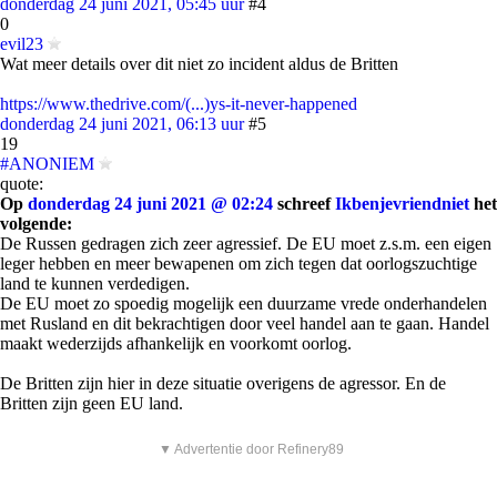
donderdag 24 juni 2021, 05:45 uur
#4
0
evil23
Wat meer details over dit niet zo incident aldus de Britten
https://www.thedrive.com/(...)ys-it-never-happened
donderdag 24 juni 2021, 06:13 uur
#5
19
#ANONIEM
quote:
Op
donderdag 24 juni 2021 @ 02:24
schreef
Ikbenjevriendniet
het
volgende:
De Russen gedragen zich zeer agressief. De EU moet z.s.m. een eigen
leger hebben en meer bewapenen om zich tegen dat oorlogszuchtige
land te kunnen verdedigen.
De EU moet zo spoedig mogelijk een duurzame vrede onderhandelen
met Rusland en dit bekrachtigen door veel handel aan te gaan. Handel
maakt wederzijds afhankelijk en voorkomt oorlog.
De Britten zijn hier in deze situatie overigens de agressor. En de
Britten zijn geen EU land.
▼ Advertentie door Refinery89