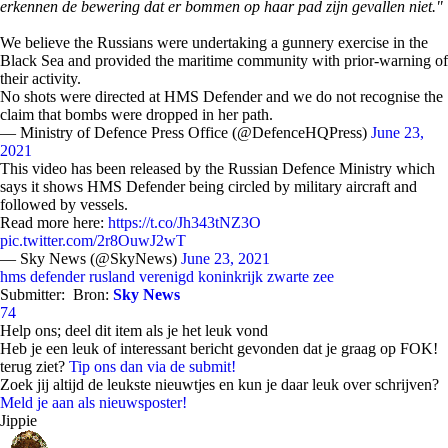
erkennen de bewering dat er bommen op haar pad zijn gevallen niet."
We believe the Russians were undertaking a gunnery exercise in the
Black Sea and provided the maritime community with prior-warning of
their activity.
No shots were directed at HMS Defender and we do not recognise the
claim that bombs were dropped in her path.
— Ministry of Defence Press Office (@DefenceHQPress)
June 23,
2021
This video has been released by the Russian Defence Ministry which
says it shows HMS Defender being circled by military aircraft and
followed by vessels.
Read more here:
https://t.co/Jh343tNZ3O
pic.twitter.com/2r8OuwJ2wT
— Sky News (@SkyNews)
June 23, 2021
hms defender
rusland
verenigd koninkrijk
zwarte zee
Submitter:
Bron:
Sky News
74
Help ons; deel dit item als je het leuk vond
Heb je een leuk of interessant bericht gevonden dat je graag op FOK!
terug ziet?
Tip ons dan via de submit!
Zoek jij altijd de leukste nieuwtjes en kun je daar leuk over schrijven?
Meld je aan als nieuwsposter!
Jippie