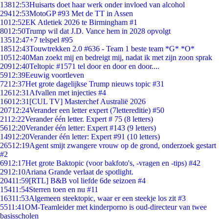
138
12:53
Huisarts doet haar werk onder invloed van alcohol
294
12:53
MotoGP #93 Met de TT in Assen
10
12:52
EK Atletiek 2026 te Birmingham #1
80
12:50
Trump wil dat J.D. Vance hem in 2028 opvolgt
135
12:47
+7 telspel #95
185
12:43
Touwtrekken 2.0 #636 - Team 1 beste team *G* *O*
105
12:40
Man zoekt mij en bedreigt mij, nadat ik met zijn zoon sprak
209
12:40
Teltopic #1571 tel door en door en door....
59
12:39
Eeuwig voortleven
72
12:37
Het grote dagelijkse Trump nieuws topic #31
126
12:31
Afvallen met injecties #4
160
12:31
[CUL TV] Masterchef Australië 2026
207
12:24
Verander een letter expert (7lettereditie) #50
21
12:22
Verander één letter. Expert # 75 (8 letters)
56
12:20
Verander één letter: Expert #143 (9 letters)
149
12:20
Verander één letter: Expert #91 (10 letters)
265
12:19
Agent smijt zwangere vrouw op de grond, onderzoek gestart
#2
69
12:17
Het grote Baktopic (voor bakfoto's, -vragen en -tips) #42
29
12:10
Ariana Grande verlaat de spotlight.
204
11:59
[RTL] B&B vol liefde 6de seizoen #4
154
11:54
Sterren toen en nu #11
163
11:53
Algemeen steektopic, waar er een steekje los zit #3
55
11:41
OM-Teamleider met kinderporno is oud-directeur van twee
basisscholen