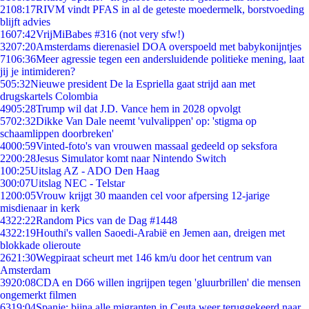
21
08:17
RIVM vindt PFAS in al de geteste moedermelk, borstvoeding
blijft advies
16
07:42
VrijMiBabes #316 (not very sfw!)
32
07:20
Amsterdams dierenasiel DOA overspoeld met babykonijntjes
71
06:36
Meer agressie tegen een andersluidende politieke mening, laat
jij je intimideren?
5
05:32
Nieuwe president De la Espriella gaat strijd aan met
drugskartels Colombia
49
05:28
Trump wil dat J.D. Vance hem in 2028 opvolgt
57
02:32
Dikke Van Dale neemt 'vulvalippen' op: 'stigma op
schaamlippen doorbreken'
40
00:59
Vinted-foto's van vrouwen massaal gedeeld op seksfora
22
00:28
Jesus Simulator komt naar Nintendo Switch
1
00:25
Uitslag AZ - ADO Den Haag
3
00:07
Uitslag NEC - Telstar
12
00:05
Vrouw krijgt 30 maanden cel voor afpersing 12-jarige
misdienaar in kerk
43
22:22
Random Pics van de Dag #1448
43
22:19
Houthi's vallen Saoedi-Arabië en Jemen aan, dreigen met
blokkade olieroute
26
21:30
Wegpiraat scheurt met 146 km/u door het centrum van
Amsterdam
39
20:08
CDA en D66 willen ingrijpen tegen 'gluurbrillen' die mensen
ongemerkt filmen
63
19:04
Spanje: bijna alle migranten in Ceuta weer teruggekeerd naar