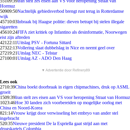
551
09:39
Iran stelt zes eisen aan VS voor heropening Straat van
Hormuz
509
09:50
Nachtelijk gebiedsverbod brengt rust terug in Rotterdamse
wijk
457
10:03
Inbraak bij Haagse politie: dieven betrapt bij stelen illegale
sigaretten
456
10:24
FIFA ziet kritiek op Infantino als desinformatie, Noorwegen
eist zijn aftreden
421
22:11
Uitslag PSV - Fortuna Sittard
273
22:13
Vollering slaat dubbelslag in Nice en neemt geel over
272
19:21
Uitslag NEC - Telstar
271
00:01
Uitslag AZ - ADO Den Haag
▼ Advertentie door Refinery89
Lees ook
27
10:39
China boekt doorbraak in eigen chipmachines, druk op ASML
groeit
15
09:39
Iran stelt zes eisen aan VS voor heropening Straat van Hormuz
10
23:46
Hoe 30 landen zich voorbereiden op mogelijke oorlog met
China en Noord-Korea
8
21:14
Vrouw krijgt door verwisseling het embryo van ander stel
ingebracht
5
20:35
Nieuwe president De la Espriella gaat strijd aan met
drugskartels Colombia