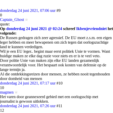
donderdag 24 juni 2021, 07:06 uur
#9
0
Captain_Ghost
quote:
Op
donderdag 24 juni 2021 @ 02:24
schreef
Ikbenjevriendniet
het
volgende:
De Russen gedragen zich zeer agressief. De EU moet z.s.m. een eigen
leger hebben en meer bewapenen om zich tegen dat oorlogszuchtige
land te kunnen verdedigen.
Wil je een EU leger.. begint maar eerst politiek Unie te vormen. Want
huidige maken ze elke dag ruzie voor niets en er is te veel veto.
Door politie Unie van maken zijn elke EU landen gezamenlijk
verantwoordelijk voor. Het bespaart ook kosten van defensie op de
lange termijn ja.
Al die ontdekkingsreizen door mensen, ze hebben nooit tegenhouden
door domheid van mensen
donderdag 24 juni 2021, 07:17 uur
#10
10
magmen
Het varen door geannexeerd gebied met een oorlogsschip met
journalist is gewoon uitlokken.
donderdag 24 juni 2021, 07:26 uur
#11
12