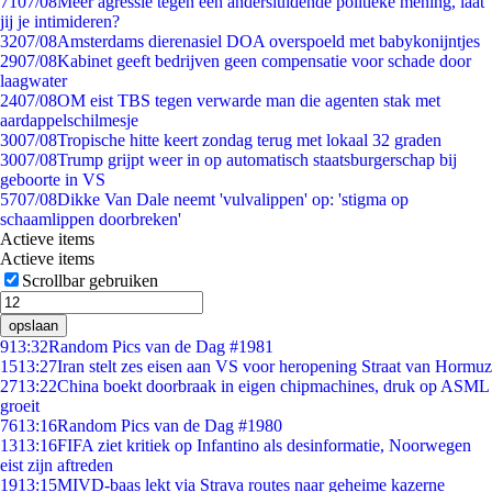
71
07/08
Meer agressie tegen een andersluidende politieke mening, laat
jij je intimideren?
32
07/08
Amsterdams dierenasiel DOA overspoeld met babykonijntjes
29
07/08
Kabinet geeft bedrijven geen compensatie voor schade door
laagwater
24
07/08
OM eist TBS tegen verwarde man die agenten stak met
aardappelschilmesje
30
07/08
Tropische hitte keert zondag terug met lokaal 32 graden
30
07/08
Trump grijpt weer in op automatisch staatsburgerschap bij
geboorte in VS
57
07/08
Dikke Van Dale neemt 'vulvalippen' op: 'stigma op
schaamlippen doorbreken'
Actieve items
Actieve items
Scrollbar gebruiken
opslaan
9
13:32
Random Pics van de Dag #1981
15
13:27
Iran stelt zes eisen aan VS voor heropening Straat van Hormuz
27
13:22
China boekt doorbraak in eigen chipmachines, druk op ASML
groeit
76
13:16
Random Pics van de Dag #1980
13
13:16
FIFA ziet kritiek op Infantino als desinformatie, Noorwegen
eist zijn aftreden
19
13:15
MIVD-baas lekt via Strava routes naar geheime kazerne