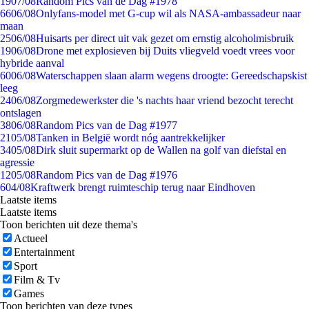
19
07/08
Random Pics van de Dag #1978
66
06/08
Onlyfans-model met G-cup wil als NASA-ambassadeur naar
maan
25
06/08
Huisarts per direct uit vak gezet om ernstig alcoholmisbruik
19
06/08
Drone met explosieven bij Duits vliegveld voedt vrees voor
hybride aanval
60
06/08
Waterschappen slaan alarm wegens droogte: Gereedschapskist
leeg
24
06/08
Zorgmedewerkster die 's nachts haar vriend bezocht terecht
ontslagen
38
06/08
Random Pics van de Dag #1977
21
05/08
Tanken in België wordt nóg aantrekkelijker
34
05/08
Dirk sluit supermarkt op de Wallen na golf van diefstal en
agressie
12
05/08
Random Pics van de Dag #1976
6
04/08
Kraftwerk brengt ruimteschip terug naar Eindhoven
Laatste items
Laatste items
Toon berichten uit deze thema's
Actueel
Entertainment
Sport
Film & Tv
Games
Toon berichten van deze types