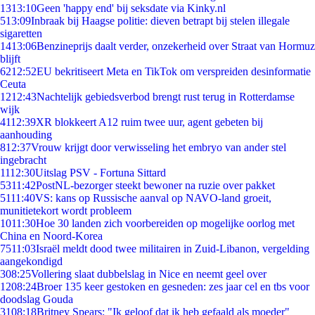
13
13:10
Geen 'happy end' bij seksdate via Kinky.nl
5
13:09
Inbraak bij Haagse politie: dieven betrapt bij stelen illegale
sigaretten
14
13:06
Benzineprijs daalt verder, onzekerheid over Straat van Hormuz
blijft
62
12:52
EU bekritiseert Meta en TikTok om verspreiden desinformatie
Ceuta
12
12:43
Nachtelijk gebiedsverbod brengt rust terug in Rotterdamse
wijk
41
12:39
XR blokkeert A12 ruim twee uur, agent gebeten bij
aanhouding
8
12:37
Vrouw krijgt door verwisseling het embryo van ander stel
ingebracht
11
12:30
Uitslag PSV - Fortuna Sittard
53
11:42
PostNL-bezorger steekt bewoner na ruzie over pakket
51
11:40
VS: kans op Russische aanval op NAVO-land groeit,
munitietekort wordt probleem
10
11:30
Hoe 30 landen zich voorbereiden op mogelijke oorlog met
China en Noord-Korea
75
11:03
Israël meldt dood twee militairen in Zuid-Libanon, vergelding
aangekondigd
3
08:25
Vollering slaat dubbelslag in Nice en neemt geel over
12
08:24
Broer 135 keer gestoken en gesneden: zes jaar cel en tbs voor
doodslag Gouda
31
08:18
Britney Spears: "Ik geloof dat ik heb gefaald als moeder"