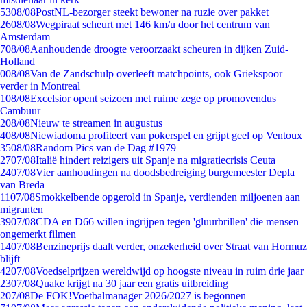
53
08/08
PostNL-bezorger steekt bewoner na ruzie over pakket
26
08/08
Wegpiraat scheurt met 146 km/u door het centrum van
Amsterdam
7
08/08
Aanhoudende droogte veroorzaakt scheuren in dijken Zuid-
Holland
0
08/08
Van de Zandschulp overleeft matchpoints, ook Griekspoor
verder in Montreal
1
08/08
Excelsior opent seizoen met ruime zege op promovendus
Cambuur
2
08/08
Nieuw te streamen in augustus
4
08/08
Niewiadoma profiteert van pokerspel en grijpt geel op Ventoux
35
08/08
Random Pics van de Dag #1979
27
07/08
Italië hindert reizigers uit Spanje na migratiecrisis Ceuta
24
07/08
Vier aanhoudingen na doodsbedreiging burgemeester Depla
van Breda
11
07/08
Smokkelbende opgerold in Spanje, verdienden miljoenen aan
migranten
39
07/08
CDA en D66 willen ingrijpen tegen 'gluurbrillen' die mensen
ongemerkt filmen
14
07/08
Benzineprijs daalt verder, onzekerheid over Straat van Hormuz
blijft
42
07/08
Voedselprijzen wereldwijd op hoogste niveau in ruim drie jaar
23
07/08
Quake krijgt na 30 jaar een gratis uitbreiding
2
07/08
De FOK!Voetbalmanager 2026/2027 is begonnen