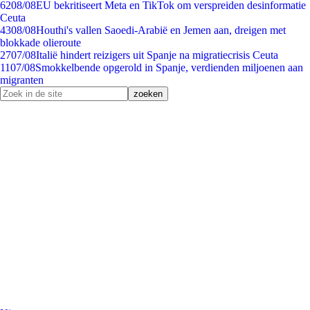
62
08/08
EU bekritiseert Meta en TikTok om verspreiden desinformatie
Ceuta
43
08/08
Houthi's vallen Saoedi-Arabië en Jemen aan, dreigen met
blokkade olieroute
27
07/08
Italië hindert reizigers uit Spanje na migratiecrisis Ceuta
11
07/08
Smokkelbende opgerold in Spanje, verdienden miljoenen aan
migranten