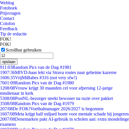
Weblog
Fotoboek
Prijsvragen
Contact
Colofon
Feedback
Tip de redactie
FOK!
FOK!
Scrollbar gebruiken
opslaan
9
11:03
Random Pics van de Dag #1981
19
07:36
MIVD-baas lekt via Strava routes naar geheime kazerne
16
06:35
VrijMiBabes #316 (not very sfw!)
76
01:09
Random Pics van de Dag #1980
12
08/08
Vrouw krijgt 30 maanden cel voor afpersing 12-jarige
misdienaar in kerk
53
08/08
PostNL-bezorger steekt bewoner na ruzie over pakket
35
08/08
Random Pics van de Dag #1979
2
07/08
De FOK!Voetbalmanager 2026/2027 is begonnen
16
07/08
Meta krijgt half miljard boete voor mentale schade bij jongeren
20
07/08
Denemarken pakt AI-gebruik in scholen aan: extra mondelinge
examens