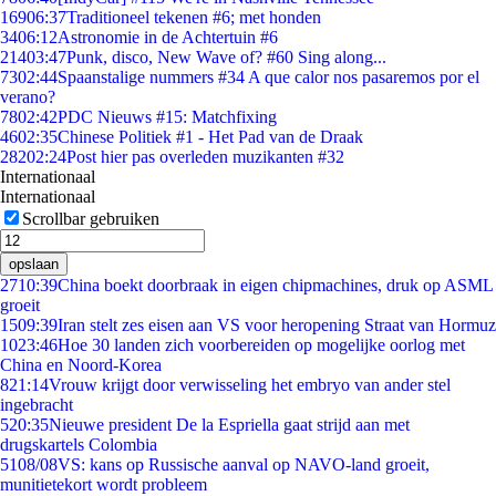
169
06:37
Traditioneel tekenen #6; met honden
34
06:12
Astronomie in de Achtertuin #6
214
03:47
Punk, disco, New Wave of? #60 Sing along...
73
02:44
Spaanstalige nummers #34 A que calor nos pasaremos por el
verano?
78
02:42
PDC Nieuws #15: Matchfixing
46
02:35
Chinese Politiek #1 - Het Pad van de Draak
282
02:24
Post hier pas overleden muzikanten #32
Internationaal
Internationaal
Scrollbar gebruiken
opslaan
27
10:39
China boekt doorbraak in eigen chipmachines, druk op ASML
groeit
15
09:39
Iran stelt zes eisen aan VS voor heropening Straat van Hormuz
10
23:46
Hoe 30 landen zich voorbereiden op mogelijke oorlog met
China en Noord-Korea
8
21:14
Vrouw krijgt door verwisseling het embryo van ander stel
ingebracht
5
20:35
Nieuwe president De la Espriella gaat strijd aan met
drugskartels Colombia
51
08/08
VS: kans op Russische aanval op NAVO-land groeit,
munitietekort wordt probleem