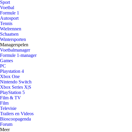
Sport
Voetbal
Formule 1
Autosport
Tennis
Wielrennen
Schaatsen
Wintersporten
Managerspelen
Voetbalmanager
Formule 1-manager
Games
PC
Playstation 4
Xbox One
Nintendo Switch
Xbox Series X|S
PlayStation 5
Film & TV
Film
Televisie
Trailers en Videos
Bioscoopagenda
Forum
Meer