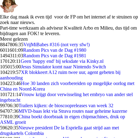
Elke dag maak ik even tijd voor de FP om het internet af te struinen op
zoek naar nieuws.
Part-time werkzaam als adviseur Kwaliteit Arbo en Milieu, dus tijd om
bijdragen aan FOK! te leveren.
Meest gelezen
88478
06:35
VrijMiBabes #316 (not very sfw!)
60116
01:09
Random Pics van de Dag #1980
14943
11:03
Random Pics van de Dag #1981
1701
20:11
Geen 'happy end' bij seksdate via Kinky.nl
1050
15:00
Jesus Simulator komt naar Nintendo Switch
1042
19:57
XR blokkeert A12 ruim twee uur, agent gebeten bij
aanhouding
1042
23:46
Hoe 30 landen zich voorbereiden op mogelijke oorlog met
China en Noord-Korea
1017
21:14
Vrouw krijgt door verwisseling het embryo van ander stel
ingebracht
997
06:30
Trailers kijken: de bioscoopreleases van week 32
947
07:36
MIVD-baas lekt via Strava routes naar geheime kazerne
778
10:39
China boekt doorbraak in eigen chipmachines, druk op
ASML groeit
596
20:35
Nieuwe president De la Espriella gaat strijd aan met
drugskartels Colombia