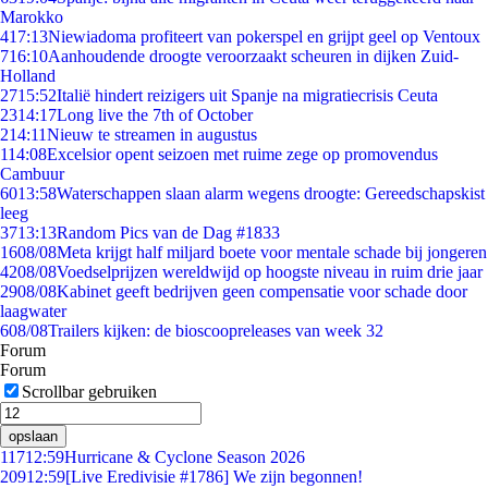
Marokko
4
17:13
Niewiadoma profiteert van pokerspel en grijpt geel op Ventoux
7
16:10
Aanhoudende droogte veroorzaakt scheuren in dijken Zuid-
Holland
27
15:52
Italië hindert reizigers uit Spanje na migratiecrisis Ceuta
23
14:17
Long live the 7th of October
2
14:11
Nieuw te streamen in augustus
1
14:08
Excelsior opent seizoen met ruime zege op promovendus
Cambuur
60
13:58
Waterschappen slaan alarm wegens droogte: Gereedschapskist
leeg
37
13:13
Random Pics van de Dag #1833
16
08/08
Meta krijgt half miljard boete voor mentale schade bij jongeren
42
08/08
Voedselprijzen wereldwijd op hoogste niveau in ruim drie jaar
29
08/08
Kabinet geeft bedrijven geen compensatie voor schade door
laagwater
6
08/08
Trailers kijken: de bioscoopreleases van week 32
Forum
Forum
Scrollbar gebruiken
opslaan
117
12:59
Hurricane & Cyclone Season 2026
209
12:59
[Live Eredivisie #1786] We zijn begonnen!