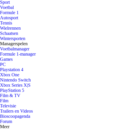
Sport
Voetbal
Formule 1
Autosport
Tennis
Wielrennen
Schaatsen
Wintersporten
Managerspelen
Voetbalmanager
Formule 1-manager
Games
PC
Playstation 4
Xbox One
Nintendo Switch
Xbox Series X|S
PlayStation 5
Film & TV
Film
Televisie
Trailers en Videos
Bioscoopagenda
Forum
Meer