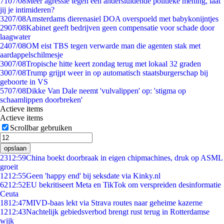
71
07/08
Meer agressie tegen een andersluidende politieke mening, laat
jij je intimideren?
32
07/08
Amsterdams dierenasiel DOA overspoeld met babykonijntjes
29
07/08
Kabinet geeft bedrijven geen compensatie voor schade door
laagwater
24
07/08
OM eist TBS tegen verwarde man die agenten stak met
aardappelschilmesje
30
07/08
Tropische hitte keert zondag terug met lokaal 32 graden
30
07/08
Trump grijpt weer in op automatisch staatsburgerschap bij
geboorte in VS
57
07/08
Dikke Van Dale neemt 'vulvalippen' op: 'stigma op
schaamlippen doorbreken'
Actieve items
Actieve items
Scrollbar gebruiken
opslaan
23
12:59
China boekt doorbraak in eigen chipmachines, druk op ASML
groeit
12
12:55
Geen 'happy end' bij seksdate via Kinky.nl
62
12:52
EU bekritiseert Meta en TikTok om verspreiden desinformatie
Ceuta
18
12:47
MIVD-baas lekt via Strava routes naar geheime kazerne
12
12:43
Nachtelijk gebiedsverbod brengt rust terug in Rotterdamse
wijk