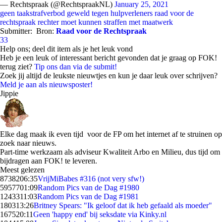
— Rechtspraak (@RechtspraakNL)
January 25, 2021
geen taakstrafverbod
geweld tegen hulpverleners
raad voor de
rechtspraak
rechter moet kunnen straffen met maatwerk
Submitter:
Bron:
Raad voor de Rechtspraak
33
Help ons; deel dit item als je het leuk vond
Heb je een leuk of interessant bericht gevonden dat je graag op FOK!
terug ziet?
Tip ons dan via de submit!
Zoek jij altijd de leukste nieuwtjes en kun je daar leuk over schrijven?
Meld je aan als nieuwsposter!
Jippie
Elke dag maak ik even tijd voor de FP om het internet af te struinen op
zoek naar nieuws.
Part-time werkzaam als adviseur Kwaliteit Arbo en Milieu, dus tijd om
bijdragen aan FOK! te leveren.
Meest gelezen
87382
06:35
VrijMiBabes #316 (not very sfw!)
59577
01:09
Random Pics van de Dag #1980
12433
11:03
Random Pics van de Dag #1981
1803
13:26
Britney Spears: "Ik geloof dat ik heb gefaald als moeder"
1675
20:11
Geen 'happy end' bij seksdate via Kinky.nl