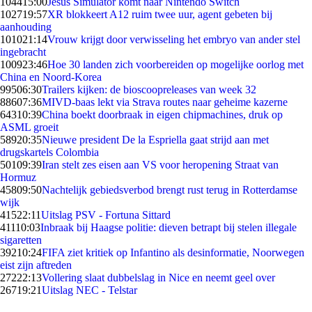
1044
15:00
Jesus Simulator komt naar Nintendo Switch
1027
19:57
XR blokkeert A12 ruim twee uur, agent gebeten bij
aanhouding
1010
21:14
Vrouw krijgt door verwisseling het embryo van ander stel
ingebracht
1009
23:46
Hoe 30 landen zich voorbereiden op mogelijke oorlog met
China en Noord-Korea
995
06:30
Trailers kijken: de bioscoopreleases van week 32
886
07:36
MIVD-baas lekt via Strava routes naar geheime kazerne
643
10:39
China boekt doorbraak in eigen chipmachines, druk op
ASML groeit
589
20:35
Nieuwe president De la Espriella gaat strijd aan met
drugskartels Colombia
501
09:39
Iran stelt zes eisen aan VS voor heropening Straat van
Hormuz
458
09:50
Nachtelijk gebiedsverbod brengt rust terug in Rotterdamse
wijk
415
22:11
Uitslag PSV - Fortuna Sittard
411
10:03
Inbraak bij Haagse politie: dieven betrapt bij stelen illegale
sigaretten
392
10:24
FIFA ziet kritiek op Infantino als desinformatie, Noorwegen
eist zijn aftreden
272
22:13
Vollering slaat dubbelslag in Nice en neemt geel over
267
19:21
Uitslag NEC - Telstar