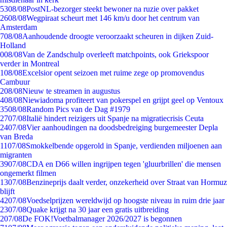
53
08/08
PostNL-bezorger steekt bewoner na ruzie over pakket
26
08/08
Wegpiraat scheurt met 146 km/u door het centrum van
Amsterdam
7
08/08
Aanhoudende droogte veroorzaakt scheuren in dijken Zuid-
Holland
0
08/08
Van de Zandschulp overleeft matchpoints, ook Griekspoor
verder in Montreal
1
08/08
Excelsior opent seizoen met ruime zege op promovendus
Cambuur
2
08/08
Nieuw te streamen in augustus
4
08/08
Niewiadoma profiteert van pokerspel en grijpt geel op Ventoux
35
08/08
Random Pics van de Dag #1979
27
07/08
Italië hindert reizigers uit Spanje na migratiecrisis Ceuta
24
07/08
Vier aanhoudingen na doodsbedreiging burgemeester Depla
van Breda
11
07/08
Smokkelbende opgerold in Spanje, verdienden miljoenen aan
migranten
39
07/08
CDA en D66 willen ingrijpen tegen 'gluurbrillen' die mensen
ongemerkt filmen
13
07/08
Benzineprijs daalt verder, onzekerheid over Straat van Hormuz
blijft
42
07/08
Voedselprijzen wereldwijd op hoogste niveau in ruim drie jaar
23
07/08
Quake krijgt na 30 jaar een gratis uitbreiding
2
07/08
De FOK!Voetbalmanager 2026/2027 is begonnen