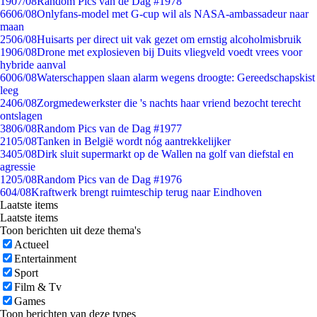
19
07/08
Random Pics van de Dag #1978
66
06/08
Onlyfans-model met G-cup wil als NASA-ambassadeur naar
maan
25
06/08
Huisarts per direct uit vak gezet om ernstig alcoholmisbruik
19
06/08
Drone met explosieven bij Duits vliegveld voedt vrees voor
hybride aanval
60
06/08
Waterschappen slaan alarm wegens droogte: Gereedschapskist
leeg
24
06/08
Zorgmedewerkster die 's nachts haar vriend bezocht terecht
ontslagen
38
06/08
Random Pics van de Dag #1977
21
05/08
Tanken in België wordt nóg aantrekkelijker
34
05/08
Dirk sluit supermarkt op de Wallen na golf van diefstal en
agressie
12
05/08
Random Pics van de Dag #1976
6
04/08
Kraftwerk brengt ruimteschip terug naar Eindhoven
Laatste items
Laatste items
Toon berichten uit deze thema's
Actueel
Entertainment
Sport
Film & Tv
Games
Toon berichten van deze types