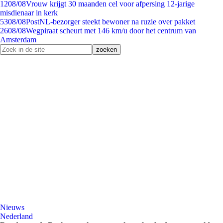
12
08/08
Vrouw krijgt 30 maanden cel voor afpersing 12-jarige
misdienaar in kerk
53
08/08
PostNL-bezorger steekt bewoner na ruzie over pakket
26
08/08
Wegpiraat scheurt met 146 km/u door het centrum van
Amsterdam
Nieuws
Nederland