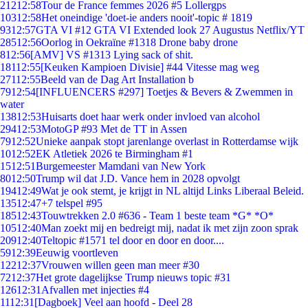
212
12:58
Tour de France femmes 2026 #5 Lollergps
103
12:58
Het oneindige 'doet-ie anders nooit'-topic # 1819
93
12:57
GTA VI #12 GTA VI Extended look 27 Augustus Netflix/YT
285
12:56
Oorlog in Oekraïne #1318 Drone baby drone
8
12:56
[AMV] VS #1313 Lying sack of shit.
181
12:55
[Keuken Kampioen Divisie] #44 Vitesse mag weg
271
12:55
Beeld van de Dag Art Installation b
79
12:54
[INFLUENCERS #297] Toetjes & Bevers & Zwemmen in
water
138
12:53
Huisarts doet haar werk onder invloed van alcohol
294
12:53
MotoGP #93 Met de TT in Assen
79
12:52
Unieke aanpak stopt jarenlange overlast in Rotterdamse wijk
10
12:52
EK Atletiek 2026 te Birmingham #1
15
12:51
Burgemeester Mamdani van New York
80
12:50
Trump wil dat J.D. Vance hem in 2028 opvolgt
194
12:49
Wat je ook stemt, je krijgt in NL altijd Links Liberaal Beleid.
135
12:47
+7 telspel #95
185
12:43
Touwtrekken 2.0 #636 - Team 1 beste team *G* *O*
105
12:40
Man zoekt mij en bedreigt mij, nadat ik met zijn zoon sprak
209
12:40
Teltopic #1571 tel door en door en door....
59
12:39
Eeuwig voortleven
122
12:37
Vrouwen willen geen man meer #30
72
12:37
Het grote dagelijkse Trump nieuws topic #31
126
12:31
Afvallen met injecties #4
11
12:31
[Dagboek] Veel aan hoofd - Deel 28