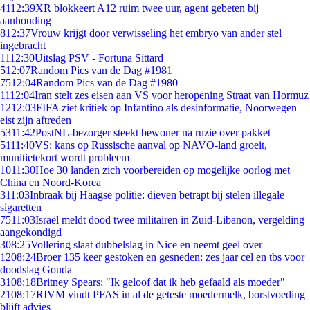
41
12:39
XR blokkeert A12 ruim twee uur, agent gebeten bij
aanhouding
8
12:37
Vrouw krijgt door verwisseling het embryo van ander stel
ingebracht
11
12:30
Uitslag PSV - Fortuna Sittard
5
12:07
Random Pics van de Dag #1981
75
12:04
Random Pics van de Dag #1980
11
12:04
Iran stelt zes eisen aan VS voor heropening Straat van Hormuz
12
12:03
FIFA ziet kritiek op Infantino als desinformatie, Noorwegen
eist zijn aftreden
53
11:42
PostNL-bezorger steekt bewoner na ruzie over pakket
51
11:40
VS: kans op Russische aanval op NAVO-land groeit,
munitietekort wordt probleem
10
11:30
Hoe 30 landen zich voorbereiden op mogelijke oorlog met
China en Noord-Korea
3
11:03
Inbraak bij Haagse politie: dieven betrapt bij stelen illegale
sigaretten
75
11:03
Israël meldt dood twee militairen in Zuid-Libanon, vergelding
aangekondigd
3
08:25
Vollering slaat dubbelslag in Nice en neemt geel over
12
08:24
Broer 135 keer gestoken en gesneden: zes jaar cel en tbs voor
doodslag Gouda
31
08:18
Britney Spears: "Ik geloof dat ik heb gefaald als moeder"
21
08:17
RIVM vindt PFAS in al de geteste moedermelk, borstvoeding
blijft advies