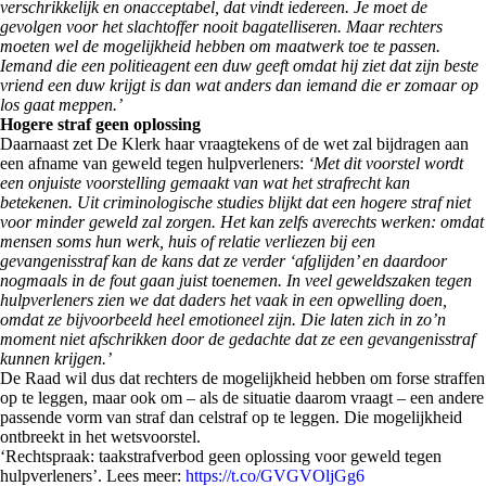
verschrikkelijk en onacceptabel, dat vindt iedereen. Je moet de
gevolgen voor het slachtoffer nooit bagatelliseren. Maar rechters
moeten wel de mogelijkheid hebben om maatwerk toe te passen.
Iemand die een politieagent een duw geeft omdat hij ziet dat zijn beste
vriend een duw krijgt is dan wat anders dan iemand die er zomaar op
los gaat meppen.’
Hogere straf geen oplossing
Daarnaast zet De Klerk haar vraagtekens of de wet zal bijdragen aan
een afname van geweld tegen hulpverleners:
‘Met dit voorstel wordt
een onjuiste voorstelling gemaakt van wat het strafrecht kan
betekenen. Uit criminologische studies blijkt dat een hogere straf niet
voor minder geweld zal zorgen. Het kan zelfs averechts werken: omdat
mensen soms hun werk, huis of relatie verliezen bij een
gevangenisstraf kan de kans dat ze verder ‘afglijden’ en daardoor
nogmaals in de fout gaan juist toenemen. In veel geweldszaken tegen
hulpverleners zien we dat daders het vaak in een opwelling doen,
omdat ze bijvoorbeeld heel emotioneel zijn. Die laten zich in zo’n
moment niet afschrikken door de gedachte dat ze een gevangenisstraf
kunnen krijgen.’
De Raad wil dus dat rechters de mogelijkheid hebben om forse straffen
op te leggen, maar ook om – als de situatie daarom vraagt – een andere
passende vorm van straf dan celstraf op te leggen. Die mogelijkheid
ontbreekt in het wetsvoorstel.
‘Rechtspraak: taakstrafverbod geen oplossing voor geweld tegen
hulpverleners’. Lees meer:
https://t.co/GVGVOljGg6