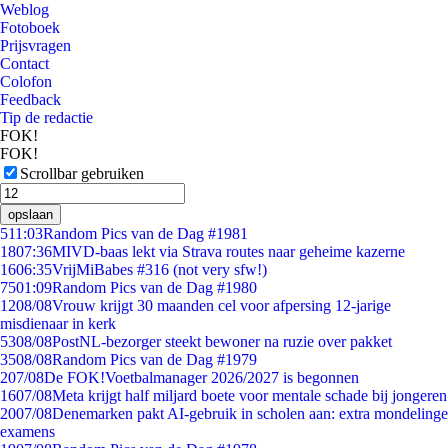
Weblog
Fotoboek
Prijsvragen
Contact
Colofon
Feedback
Tip de redactie
FOK!
FOK!
Scrollbar gebruiken
opslaan
5
11:03
Random Pics van de Dag #1981
18
07:36
MIVD-baas lekt via Strava routes naar geheime kazerne
16
06:35
VrijMiBabes #316 (not very sfw!)
75
01:09
Random Pics van de Dag #1980
12
08/08
Vrouw krijgt 30 maanden cel voor afpersing 12-jarige
misdienaar in kerk
53
08/08
PostNL-bezorger steekt bewoner na ruzie over pakket
35
08/08
Random Pics van de Dag #1979
2
07/08
De FOK!Voetbalmanager 2026/2027 is begonnen
16
07/08
Meta krijgt half miljard boete voor mentale schade bij jongeren
20
07/08
Denemarken pakt AI-gebruik in scholen aan: extra mondelinge
examens