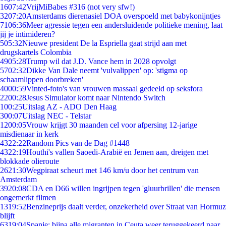
16
07:42
VrijMiBabes #316 (not very sfw!)
32
07:20
Amsterdams dierenasiel DOA overspoeld met babykonijntjes
71
06:36
Meer agressie tegen een andersluidende politieke mening, laat
jij je intimideren?
5
05:32
Nieuwe president De la Espriella gaat strijd aan met
drugskartels Colombia
49
05:28
Trump wil dat J.D. Vance hem in 2028 opvolgt
57
02:32
Dikke Van Dale neemt 'vulvalippen' op: 'stigma op
schaamlippen doorbreken'
40
00:59
Vinted-foto's van vrouwen massaal gedeeld op seksfora
22
00:28
Jesus Simulator komt naar Nintendo Switch
1
00:25
Uitslag AZ - ADO Den Haag
3
00:07
Uitslag NEC - Telstar
12
00:05
Vrouw krijgt 30 maanden cel voor afpersing 12-jarige
misdienaar in kerk
43
22:22
Random Pics van de Dag #1448
43
22:19
Houthi's vallen Saoedi-Arabië en Jemen aan, dreigen met
blokkade olieroute
26
21:30
Wegpiraat scheurt met 146 km/u door het centrum van
Amsterdam
39
20:08
CDA en D66 willen ingrijpen tegen 'gluurbrillen' die mensen
ongemerkt filmen
13
19:52
Benzineprijs daalt verder, onzekerheid over Straat van Hormuz
blijft
63
19:04
Spanje: bijna alle migranten in Ceuta weer teruggekeerd naar