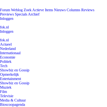
Forum
Weblog
Zoek
Actieve Items
Nieuws
Columns
Reviews
Previews
Specials
Archief
Inloggen
fok.nl
Inloggen
fok.nl
Actueel
Nederland
Internationaal
Economie
Politiek
Tech
Showbiz en Gossip
Opmerkelijk
Entertainment
Showbiz en Gossip
Muziek
Film
Televisie
Media & Cultuur
Bioscoopagenda