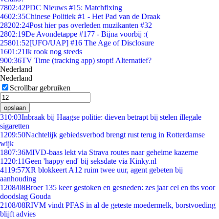
78
02:42
PDC Nieuws #15: Matchfixing
46
02:35
Chinese Politiek #1 - Het Pad van de Draak
282
02:24
Post hier pas overleden muzikanten #32
28
02:19
De Avondetappe #177 - Bijna voorbij :(
258
01:52
[UFO/UAP] #16 The Age of Disclosure
16
01:21
Ik rook nog steeds
9
00:36
TV Time (tracking app) stopt! Alternatief?
Nederland
Nederland
Scrollbar gebruiken
opslaan
3
10:03
Inbraak bij Haagse politie: dieven betrapt bij stelen illegale
sigaretten
12
09:50
Nachtelijk gebiedsverbod brengt rust terug in Rotterdamse
wijk
18
07:36
MIVD-baas lekt via Strava routes naar geheime kazerne
12
20:11
Geen 'happy end' bij seksdate via Kinky.nl
41
19:57
XR blokkeert A12 ruim twee uur, agent gebeten bij
aanhouding
12
08/08
Broer 135 keer gestoken en gesneden: zes jaar cel en tbs voor
doodslag Gouda
21
08/08
RIVM vindt PFAS in al de geteste moedermelk, borstvoeding
blijft advies