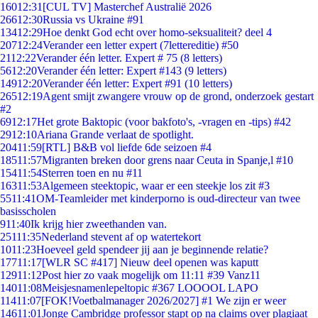
160
12:31
[CUL TV] Masterchef Australië 2026
266
12:30
Russia vs Ukraine #91
134
12:29
Hoe denkt God echt over homo-seksualiteit? deel 4
207
12:24
Verander een letter expert (7lettereditie) #50
21
12:22
Verander één letter. Expert # 75 (8 letters)
56
12:20
Verander één letter: Expert #143 (9 letters)
149
12:20
Verander één letter: Expert #91 (10 letters)
265
12:19
Agent smijt zwangere vrouw op de grond, onderzoek gestart
#2
69
12:17
Het grote Baktopic (voor bakfoto's, -vragen en -tips) #42
29
12:10
Ariana Grande verlaat de spotlight.
204
11:59
[RTL] B&B vol liefde 6de seizoen #4
185
11:57
Migranten breken door grens naar Ceuta in Spanje,l #10
154
11:54
Sterren toen en nu #11
163
11:53
Algemeen steektopic, waar er een steekje los zit #3
55
11:41
OM-Teamleider met kinderporno is oud-directeur van twee
basisscholen
9
11:40
Ik krijg hier zweethanden van.
251
11:35
Nederland stevent af op watertekort
10
11:23
Hoeveel geld spendeer jij aan je beginnende relatie?
177
11:17
[WLR SC #417] Nieuw deel openen was kaputt
129
11:12
Post hier zo vaak mogelijk om 11:11 #39 Vanz11
140
11:08
Meisjesnamenlepeltopic #367 LOOOOL LAPO
114
11:07
[FOK!Voetbalmanager 2026/2027] #1 We zijn er weer
146
11:01
Jonge Cambridge professor stapt op na claims over plagiaat