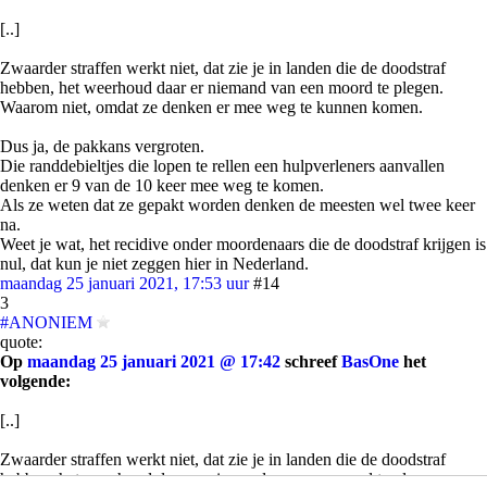
[..]
Zwaarder straffen werkt niet, dat zie je in landen die de doodstraf
hebben, het weerhoud daar er niemand van een moord te plegen.
Waarom niet, omdat ze denken er mee weg te kunnen komen.
Dus ja, de pakkans vergroten.
Die randdebieltjes die lopen te rellen een hulpverleners aanvallen
denken er 9 van de 10 keer mee weg te komen.
Als ze weten dat ze gepakt worden denken de meesten wel twee keer
na.
Weet je wat, het recidive onder moordenaars die de doodstraf krijgen is
nul, dat kun je niet zeggen hier in Nederland.
maandag 25 januari 2021, 17:53 uur
#14
3
#ANONIEM
quote:
Op
maandag 25 januari 2021 @ 17:42
schreef
BasOne
het
volgende:
[..]
Zwaarder straffen werkt niet, dat zie je in landen die de doodstraf
hebben, het weerhoud daar er niemand van een moord te plegen.