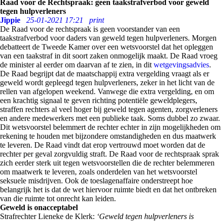
Raad voor de Rechtspraak: geen taakstrafverbod voor geweld
tegen hulpverleners
Jippie
25-01-2021 17:21
print
De Raad voor de rechtspraak is geen voorstander van een
taakstrafverbod voor daders van geweld tegen hulpverleners. Morgen
debatteert de Tweede Kamer over een wetsvoorstel dat het opleggen
van een taakstraf in dit soort zaken onmogelijk maakt. De Raad vroeg
de minister al eerder om daarvan af te zien, in dit
wetgevingsadvies
.
De Raad begrijpt dat de maatschappij extra vergelding vraagt als er
geweld wordt gepleegd tegen hulpverleners, zeker in het licht van de
rellen van afgelopen weekend. Vanwege die extra vergelding, en om
een krachtig signaal te geven richting potentiële geweldplegers,
straffen rechters al veel hoger bij geweld tegen agenten, zorgverleners
en andere medewerkers met een publieke taak. Soms dubbel zo zwaar.
Dit wetsvoorstel belemmert de rechter echter in zijn mogelijkheden om
rekening te houden met bijzondere omstandigheden en dus maatwerk
te leveren. De Raad vindt dat erop vertrouwd moet worden dat de
rechter per geval zorgvuldig straft. De Raad voor de rechtspraak sprak
zich eerder sterk uit tegen wetsvoorstellen die de rechter belemmeren
om maatwerk te leveren, zoals onderdelen van het wetsvoorstel
seksuele misdrijven. Ook de toeslagenaffaire onderstreept hoe
belangrijk het is dat de wet hiervoor ruimte biedt en dat het ontbreken
van die ruimte tot onrecht kan leiden.
Geweld is onacceptabel
Strafrechter Lieneke de Klerk:
‘Geweld tegen hulpverleners is