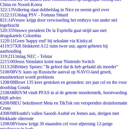
China en Noord-Korea
3
22:13
Vollering slaat dubbelslag in Nice en neemt geel over
11
22:11
Uitslag PSV - Fortuna Sittard
8
21:14
Vrouw krijgt door verwisseling het embryo van ander stel
ingebracht
5
20:35
Nieuwe president De la Espriella gaat strijd aan met
drugskartels Colombia
12
20:11
Geen 'happy end' bij seksdate via Kinky.nl
41
19:57
XR blokkeert A12 ruim twee uur, agent gebeten bij
aanhouding
3
19:21
Uitslag NEC - Telstar
22
15:00
Jesus Simulator komt naar Nintendo Switch
31
13:26
Britney Spears: "Ik geloof dat ik heb gefaald als moeder"
51
08/08
VS: kans op Russische aanval op NAVO-land groeit,
munitietekort wordt probleem
12
08/08
Broer 135 keer gestoken en gesneden: zes jaar cel en tbs voor
doodslag Gouda
21
08/08
RIVM vindt PFAS in al de geteste moedermelk, borstvoeding
blijft advies
62
08/08
EU bekritiseert Meta en TikTok om verspreiden desinformatie
Ceuta
43
08/08
Houthi's vallen Saoedi-Arabië en Jemen aan, dreigen met
blokkade olieroute
12
08/08
Vrouw krijgt 30 maanden cel voor afpersing 12-jarige
misdienaar in kerk