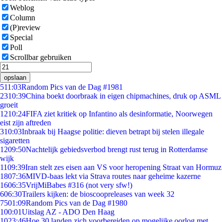
Weblog
Column
(P)review
Special
Poll
Scrollbar gebruiken
opslaan
5
11:03
Random Pics van de Dag #1981
23
10:39
China boekt doorbraak in eigen chipmachines, druk op ASML
groeit
12
10:24
FIFA ziet kritiek op Infantino als desinformatie, Noorwegen
eist zijn aftreden
3
10:03
Inbraak bij Haagse politie: dieven betrapt bij stelen illegale
sigaretten
12
09:50
Nachtelijk gebiedsverbod brengt rust terug in Rotterdamse
wijk
11
09:39
Iran stelt zes eisen aan VS voor heropening Straat van Hormuz
18
07:36
MIVD-baas lekt via Strava routes naar geheime kazerne
16
06:35
VrijMiBabes #316 (not very sfw!)
6
06:30
Trailers kijken: de bioscoopreleases van week 32
75
01:09
Random Pics van de Dag #1980
1
00:01
Uitslag AZ - ADO Den Haag
10
23:46
Hoe 30 landen zich voorbereiden op mogelijke oorlog met