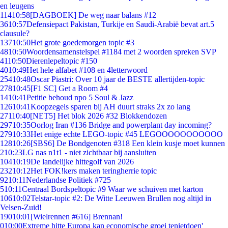
en leugens
114
10:58
[DAGBOEK] De weg naar balans #12
36
10:57
Defensiepact Pakistan, Turkije en Saudi-Arabië bevat art.5
clausule?
137
10:50
Het grote goedemorgen topic #3
48
10:50
Woordensamenstelspel #1184 met 2 woorden spreken SVP
41
10:50
Dierenlepeltopic #150
40
10:49
Het hele alfabet #108 en 4letterwoord
254
10:48
Oscar Piastri: Over 10 jaar de BESTE allertijden-topic
278
10:45
[F1 SC] Get a Room #4
14
10:41
Petitie behoud npo 5 Soul & Jazz
126
10:41
Koopzegels sparen bij AH duurt straks 2x zo lang
271
10:40
[NET5] Het blok 2026 #32 Blokkendozen
297
10:35
Oorlog Iran #136 Bridge and powerplant day incoming?
279
10:33
Het enige echte LEGO-topic #45 LEGOOOOOOOOOOO
128
10:26
[SBS6] De Bondgenoten #318 Een klein kusje moet kunnen
2
10:23
LG nas n1t1 - niet zichtbaar bij aansluiten
104
10:19
De landelijke hittegolf van 2026
232
10:12
Het FOK!kers maken teringherrie topic
92
10:11
Nederlandse Politiek #725
5
10:11
Centraal Bordspeltopic #9 Waar we schuiven met karton
106
10:02
Telstar-topic #2: De Witte Leeuwen Brullen nog altijd in
Velsen-Zuid!
190
10:01
[Wielrennen #616] Brennan!
0
10:00
Extreme hitte Europa kan economische groei tenietdoen'