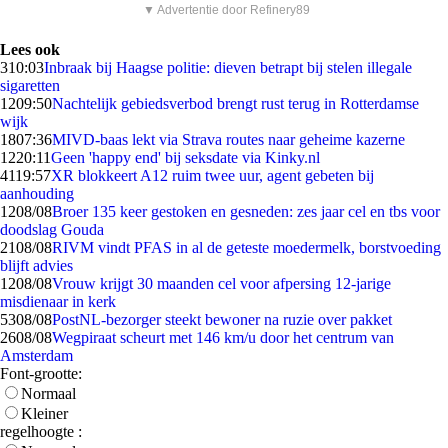
▼ Advertentie door Refinery89
Lees ook
3
10:03
Inbraak bij Haagse politie: dieven betrapt bij stelen illegale
sigaretten
12
09:50
Nachtelijk gebiedsverbod brengt rust terug in Rotterdamse
wijk
18
07:36
MIVD-baas lekt via Strava routes naar geheime kazerne
12
20:11
Geen 'happy end' bij seksdate via Kinky.nl
41
19:57
XR blokkeert A12 ruim twee uur, agent gebeten bij
aanhouding
12
08/08
Broer 135 keer gestoken en gesneden: zes jaar cel en tbs voor
doodslag Gouda
21
08/08
RIVM vindt PFAS in al de geteste moedermelk, borstvoeding
blijft advies
12
08/08
Vrouw krijgt 30 maanden cel voor afpersing 12-jarige
misdienaar in kerk
53
08/08
PostNL-bezorger steekt bewoner na ruzie over pakket
26
08/08
Wegpiraat scheurt met 146 km/u door het centrum van
Amsterdam
Font-grootte:
Normaal
Kleiner
regelhoogte :