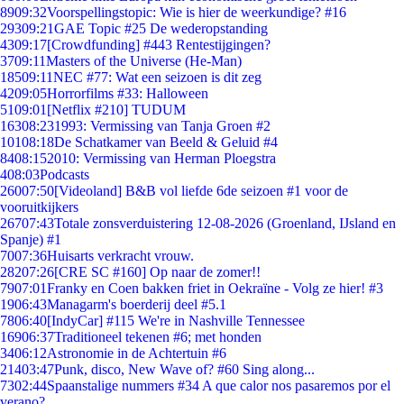
89
09:32
Voorspellingstopic: Wie is hier de weerkundige? #16
293
09:21
GAE Topic #25 De wederopstanding
43
09:17
[Crowdfunding] #443 Rentestijgingen?
37
09:11
Masters of the Universe (He-Man)
185
09:11
NEC #77: Wat een seizoen is dit zeg
42
09:05
Horrorfilms #33: Halloween
51
09:01
[Netflix #210] TUDUM
163
08:23
1993: Vermissing van Tanja Groen #2
101
08:18
De Schatkamer van Beeld & Geluid #4
84
08:15
2010: Vermissing van Herman Ploegstra
4
08:03
Podcasts
260
07:50
[Videoland] B&B vol liefde 6de seizoen #1 voor de
vooruitkijkers
267
07:43
Totale zonsverduistering 12-08-2026 (Groenland, IJsland en
Spanje) #1
70
07:36
Huisarts verkracht vrouw.
282
07:26
[CRE SC #160] Op naar de zomer!!
79
07:01
Franky en Coen bakken friet in Oekraïne - Volg ze hier! #3
19
06:43
Managarm's boerderij deel #5.1
78
06:40
[IndyCar] #115 We're in Nashville Tennessee
169
06:37
Traditioneel tekenen #6; met honden
34
06:12
Astronomie in de Achtertuin #6
214
03:47
Punk, disco, New Wave of? #60 Sing along...
73
02:44
Spaanstalige nummers #34 A que calor nos pasaremos por el
verano?