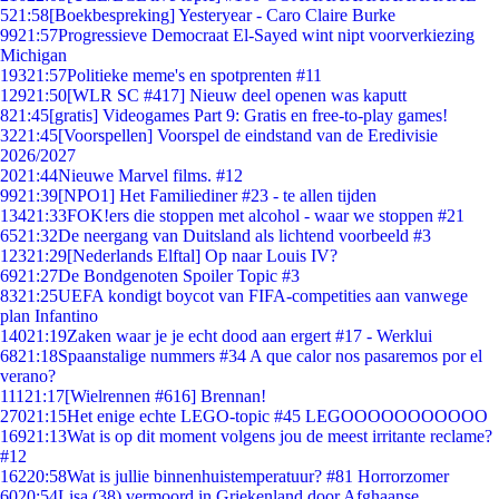
5
21:58
[Boekbespreking] Yesteryear - Caro Claire Burke
99
21:57
Progressieve Democraat El-Sayed wint nipt voorverkiezing
Michigan
193
21:57
Politieke meme's en spotprenten #11
129
21:50
[WLR SC #417] Nieuw deel openen was kaputt
8
21:45
[gratis] Videogames Part 9: Gratis en free-to-play games!
32
21:45
[Voorspellen] Voorspel de eindstand van de Eredivisie
2026/2027
20
21:44
Nieuwe Marvel films. #12
99
21:39
[NPO1] Het Familiediner #23 - te allen tijden
134
21:33
FOK!ers die stoppen met alcohol - waar we stoppen #21
65
21:32
De neergang van Duitsland als lichtend voorbeeld #3
123
21:29
[Nederlands Elftal] Op naar Louis IV?
69
21:27
De Bondgenoten Spoiler Topic #3
83
21:25
UEFA kondigt boycot van FIFA-competities aan vanwege
plan Infantino
140
21:19
Zaken waar je je echt dood aan ergert #17 - Werklui
68
21:18
Spaanstalige nummers #34 A que calor nos pasaremos por el
verano?
111
21:17
[Wielrennen #616] Brennan!
270
21:15
Het enige echte LEGO-topic #45 LEGOOOOOOOOOOO
169
21:13
Wat is op dit moment volgens jou de meest irritante reclame?
#12
162
20:58
Wat is jullie binnenhuistemperatuur? #81 Horrorzomer
60
20:54
Lisa (38) vermoord in Griekenland door Afghaanse