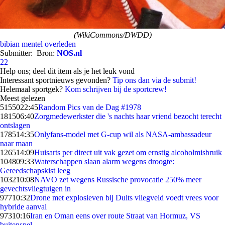
(WikiCommons/DWDD)
bibian mentel
overleden
Submitter:
Bron:
NOS.nl
22
Help ons; deel dit item als je het leuk vond
Interessant sportnieuws gevonden?
Tip ons dan via de submit!
Helemaal sportgek?
Kom schrijven bij de sportcrew!
Meest gelezen
51550
22:45
Random Pics van de Dag #1978
1815
06:40
Zorgmedewerkster die 's nachts haar vriend bezocht terecht
ontslagen
1785
14:35
Onlyfans-model met G-cup wil als NASA-ambassadeur
naar maan
1265
14:09
Huisarts per direct uit vak gezet om ernstig alcoholmisbruik
1048
09:33
Waterschappen slaan alarm wegens droogte:
Gereedschapskist leeg
1032
10:08
NAVO zet wegens Russische provocatie 250% meer
gevechtsvliegtuigen in
977
10:32
Drone met explosieven bij Duits vliegveld voedt vrees voor
hybride aanval
973
10:16
Iran en Oman eens over route Straat van Hormuz, VS
buitenspel