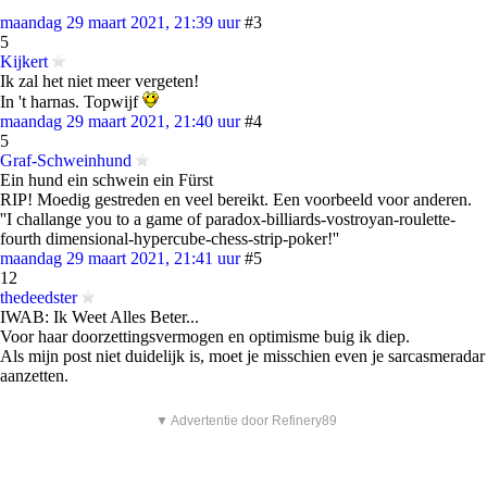
maandag 29 maart 2021, 21:39 uur
#3
5
Kijkert
Ik zal het niet meer vergeten!
In 't harnas. Topwijf
maandag 29 maart 2021, 21:40 uur
#4
5
Graf-Schweinhund
Ein hund ein schwein ein Fürst
RIP! Moedig gestreden en veel bereikt. Een voorbeeld voor anderen.
''I challange you to a game of paradox-billiards-vostroyan-roulette-
fourth dimensional-hypercube-chess-strip-poker!''
maandag 29 maart 2021, 21:41 uur
#5
12
thedeedster
IWAB: Ik Weet Alles Beter...
Voor haar doorzettingsvermogen en optimisme buig ik diep.
Als mijn post niet duidelijk is, moet je misschien even je sarcasmeradar
aanzetten.
▼ Advertentie door Refinery89