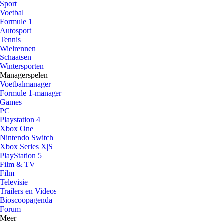
Sport
Voetbal
Formule 1
Autosport
Tennis
Wielrennen
Schaatsen
Wintersporten
Managerspelen
Voetbalmanager
Formule 1-manager
Games
PC
Playstation 4
Xbox One
Nintendo Switch
Xbox Series X|S
PlayStation 5
Film & TV
Film
Televisie
Trailers en Videos
Bioscoopagenda
Forum
Meer