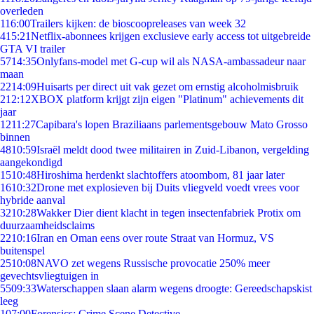
overleden
1
16:00
Trailers kijken: de bioscoopreleases van week 32
4
15:21
Netflix-abonnees krijgen exclusieve early access tot uitgebreide
GTA VI trailer
57
14:35
Onlyfans-model met G-cup wil als NASA-ambassadeur naar
maan
22
14:09
Huisarts per direct uit vak gezet om ernstig alcoholmisbruik
2
12:12
XBOX platform krijgt zijn eigen "Platinum" achievements dit
jaar
12
11:27
Capibara's lopen Braziliaans parlementsgebouw Mato Grosso
binnen
48
10:59
Israël meldt dood twee militairen in Zuid-Libanon, vergelding
aangekondigd
15
10:48
Hiroshima herdenkt slachtoffers atoombom, 81 jaar later
16
10:32
Drone met explosieven bij Duits vliegveld voedt vrees voor
hybride aanval
32
10:28
Wakker Dier dient klacht in tegen insectenfabriek Protix om
duurzaamheidsclaims
22
10:16
Iran en Oman eens over route Straat van Hormuz, VS
buitenspel
25
10:08
NAVO zet wegens Russische provocatie 250% meer
gevechtsvliegtuigen in
55
09:33
Waterschappen slaan alarm wegens droogte: Gereedschapskist
leeg
1
07:00
Forensics: Crime Scene Detective