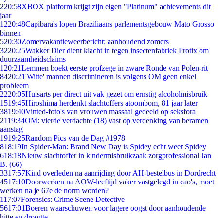
2
20:58
XBOX platform krijgt zijn eigen "Platinum" achievements dit
jaar
12
20:48
Capibara's lopen Braziliaans parlementsgebouw Mato Grosso
binnen
5
20:30
Zomervakantieweerbericht: aanhoudend zomers
32
20:25
Wakker Dier dient klacht in tegen insectenfabriek Protix om
duurzaamheidsclaims
1
20:21
Lemmen boekt eerste profzege in zware Ronde van Polen-rit
84
20:21
'Witte' mannen discrimineren is volgens OM geen enkel
probleem
22
20:05
Huisarts per direct uit vak gezet om ernstig alcoholmisbruik
15
19:45
Hiroshima herdenkt slachtoffers atoombom, 81 jaar later
38
19:40
Vinted-foto's van vrouwen massaal gedeeld op seksfora
21
19:34
OM: vierde verdachte (18) vast op verdenking van beramen
aanslag
19
19:25
Random Pics van de Dag #1978
8
18:19
In Spider-Man: Brand New Day is Spidey echt weer Spidey
6
18:18
Nieuw slachtoffer in kindermisbruikzaak zorgprofessional Jan
B. (66)
33
17:57
Kind overleden na aanrijding door AH-bestelbus in Dordrecht
45
17:10
Doorwerken na AOW-leeftijd vaker vastgelegd in cao's, moet
werken na je 67e de norm worden?
1
17:07
Forensics: Crime Scene Detective
56
17:01
Boeren waarschuwen voor lagere oogst door aanhoudende
hitte en droogte