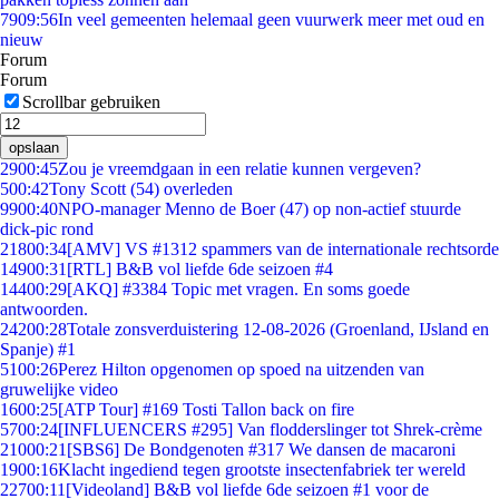
79
09:56
In veel gemeenten helemaal geen vuurwerk meer met oud en
nieuw
Forum
Forum
Scrollbar gebruiken
opslaan
29
00:45
Zou je vreemdgaan in een relatie kunnen vergeven?
5
00:42
Tony Scott (54) overleden
99
00:40
NPO-manager Menno de Boer (47) op non-actief stuurde
dick-pic rond
218
00:34
[AMV] VS #1312 spammers van de internationale rechtsorde
149
00:31
[RTL] B&B vol liefde 6de seizoen #4
144
00:29
[AKQ] #3384 Topic met vragen. En soms goede
antwoorden.
242
00:28
Totale zonsverduistering 12-08-2026 (Groenland, IJsland en
Spanje) #1
51
00:26
Perez Hilton opgenomen op spoed na uitzenden van
gruwelijke video
16
00:25
[ATP Tour] #169 Tosti Tallon back on fire
57
00:24
[INFLUENCERS #295] Van flodderslinger tot Shrek-crème
210
00:21
[SBS6] De Bondgenoten #317 We dansen de macaroni
19
00:16
Klacht ingediend tegen grootste insectenfabriek ter wereld
227
00:11
[Videoland] B&B vol liefde 6de seizoen #1 voor de