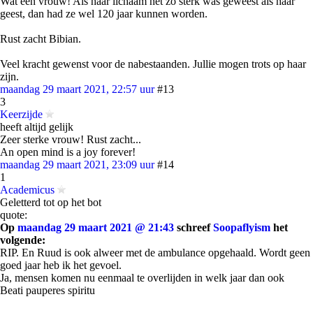
Wat een vrouw! Als haar lichaam net zo sterk was geweest als haar
geest, dan had ze wel 120 jaar kunnen worden.
Rust zacht Bibian.
Veel kracht gewenst voor de nabestaanden. Jullie mogen trots op haar
zijn.
maandag 29 maart 2021, 22:57 uur
#13
3
Keerzijde
heeft altijd gelijk
Zeer sterke vrouw! Rust zacht...
An open mind is a joy forever!
maandag 29 maart 2021, 23:09 uur
#14
1
Academicus
Geletterd tot op het bot
quote:
Op
maandag 29 maart 2021 @ 21:43
schreef
Soopaflyism
het
volgende:
RIP. En Ruud is ook alweer met de ambulance opgehaald. Wordt geen
goed jaar heb ik het gevoel.
Ja, mensen komen nu eenmaal te overlijden in welk jaar dan ook
Beati pauperes spiritu