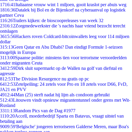
17
16:41
Italiaanse vrouw wint 1 miljoen, gooit kraslot per abuis weg
18
16:36
Datalek bij Bol en de Bijenkorf na cyberaanval op logistiek
partner Ceva
1
16:26
Trailers kijken: de bioscoopreleases van week 32
23
16:12
Zorgmedewerkster die 's nachts haar vriend bezocht terecht
ontslagen
36
15:56
Hackers roven Coldcard-bitcoinwallets leeg voor 114 miljoen
dollar
3
15:13
Geen Qatar en Abu Dhabi? Dan eindigt Formule 1-seizoen
mogelijk in Europa
31
13:00
Spaanse politie: minstens tien voor terrorisme veroordeelden
onder migranten Ceuta
34
12:59
Dirk sluit supermarkt op de Wallen na golf van diefstal en
agressie
8
12:53
The Division Resurgence nu gratis op pc
64
12:53
Zetelpeiling: 24 zetels voor Pro en 18 zetels voor D66, FvD,
JA21 en PVV
49
12:44
Man (25) sterft nadat hij lijm als condoom gebruikt
5
12:43
Litouwen vindt opnieuw migrantentunnel onder grens met Wit-
Rusland
33
11:13
Random Pics van de Dag #1977
11
10:20
Accell, moederbedrijf Sparta en Batavus, vraagt uitstel van
betaling aan
90
09:59
'Belgische' jongeren terroriseren Galderse Meren, maar Boa's
pakken topless zonnen aan