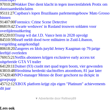
970
10:28
Wakker Dier dient klacht in tegen insectenfabriek Protix om
duurzaamheidsclaims
951
11:27
Capibara's lopen Braziliaans parlementsgebouw Mato Grosso
binnen
914
07:00
Forensics: Crime Scene Detective
868
19:42
'Zwarte weduwes' in Rusland trouwen soldaten voor
overlijdensuitkering
852
20:03
Trump wil dat J.D. Vance hem in 2028 opvolgt
845
10:59
Israël meldt dood twee militairen in Zuid-Libanon,
vergelding aangekondigd
806
18:20
Zangeres en Idols-jurylid Jerney Kaagman op 79-jarige
leeftijd overleden
769
15:21
Netflix-abonnees krijgen exclusieve early access tot
uitgebreide GTA VI trailer
641
20:11
Duitser (93) crasht met quad tegen boom, vier gewonden
638
10:48
Hiroshima herdenkt slachtoffers atoombom, 81 jaar later
574
20:40
NPO-manager Menno de Boer geschorst na dickpic in
groepsapp
457
12:12
XBOX platform krijgt zijn eigen "Platinum" achievements
dit jaar
▼ Advertentie door Refinery89
Lees ook