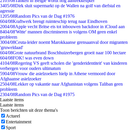
21
05/08
Tanken in België wordt nóg aantrekkelijker
34
05/08
Dirk sluit supermarkt op de Wallen na golf van diefstal en
agressie
12
05/08
Random Pics van de Dag #1976
6
04/08
Kraftwerk brengt ruimteschip terug naar Eindhoven
20
04/08
Apple vecht Britse eis tot inbouwen backdoor in iCloud aan
84
04/08
'Witte' mannen discrimineren is volgens OM geen enkel
probleem
30
04/08
Ceuta-leider noemt Marokkaanse grensaanval door migranten
'gruweldaad'
6
04/08
Grote natuurbrand Boschhuizerbergen groeit naar 100 hectare
6
04/08
FOK! was even down
41
04/08
Regering VS geeft scholen die 'genderidentiteit' van kinderen
verbergen voor ouders ultimatum
59
04/08
Vrouw die asielzoekers hielp in Athene vermoord door
Afghaanse asielzoeker
25
04/08
Lekker op vakantie naar Afghanistan volgens Taliban geen
probleem
23
04/08
Random Pics van de Dag #1975
Laatste items
Laatste items
Toon berichten uit deze thema's
Actueel
Entertainment
Sport