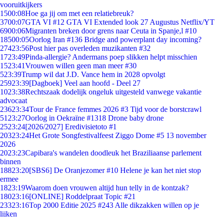
vooruitkijkers
15
00:08
Hoe ga jij om met een relatiebreuk?
37
00:07
GTA VI #12 GTA VI Extended look 27 Augustus Netflix/YT
69
00:06
Migranten breken door grens naar Ceuta in Spanje,l #10
185
00:05
Oorlog Iran #136 Bridge and powerplant day incoming?
274
23:56
Post hier pas overleden muzikanten #32
17
23:49
Pinda-allergie? Andermans poep slikken helpt misschien
15
23:41
Vrouwen willen geen man meer #30
5
23:39
Trump wil dat J.D. Vance hem in 2028 opvolgt
259
23:39
[Dagboek] Veel aan hoofd - Deel 27
10
23:38
Rechtszaak dodelijk ongeluk uitgesteld vanwege vakantie
advocaat
236
23:34
Tour de France femmes 2026 #3 Tijd voor de borstcrawl
51
23:27
Oorlog in Oekraïne #1318 Drone baby drone
25
23:24
[2026/2027] Eredivisietoto #1
203
23:24
Het Grote Songfestivalfeest Ziggo Dome #5 13 november
2026
20
23:23
Capibara's wandelen doodleuk het Braziliaanse parlement
binnen
188
23:20
[SBS6] De Oranjezomer #10 Helene je kan het niet stop
ermee
18
23:19
Waarom doen vrouwen altijd hun telly in de kontzak?
180
23:16
[ONLINE] Roddelpraat Topic #21
233
23:16
Top 2000 Editie 2025 #243 Alle dikzakken willen op je
lijken