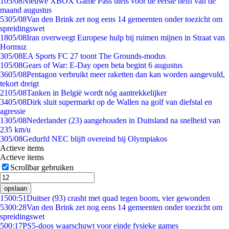
1
05/08
Nieuwe XBOX Game Pass titels voor de eerste helft van de
maand augustus
53
05/08
Van den Brink zet nog eens 14 gemeenten onder toezicht om
spreidingswet
18
05/08
Iran overweegt Europese hulp bij ruimen mijnen in Straat van
Hormuz
3
05/08
EA Sports FC 27 toont The Grounds-modus
1
05/08
Gears of War: E-Day open beta begint 6 augustus
36
05/08
Pentagon verbruikt meer raketten dan kan worden aangevuld,
tekort dreigt
21
05/08
Tanken in België wordt nóg aantrekkelijker
34
05/08
Dirk sluit supermarkt op de Wallen na golf van diefstal en
agressie
13
05/08
Nederlander (23) aangehouden in Duitsland na snelheid van
235 km/u
3
05/08
Gedurfd NEC blijft overeind bij Olympiakos
Actieve items
Actieve items
Scrollbar gebruiken
opslaan
15
00:51
Duitser (93) crasht met quad tegen boom, vier gewonden
53
00:28
Van den Brink zet nog eens 14 gemeenten onder toezicht om
spreidingswet
5
00:17
PS5-doos waarschuwt voor einde fysieke games