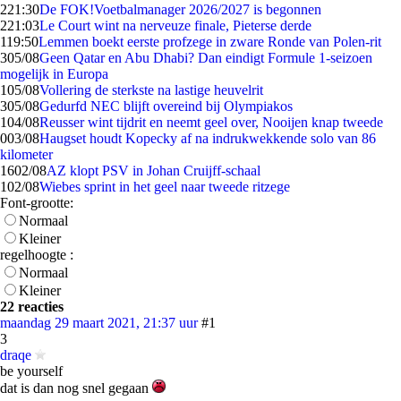
2
21:30
De FOK!Voetbalmanager 2026/2027 is begonnen
2
21:03
Le Court wint na nerveuze finale, Pieterse derde
1
19:50
Lemmen boekt eerste profzege in zware Ronde van Polen-rit
3
05/08
Geen Qatar en Abu Dhabi? Dan eindigt Formule 1-seizoen
mogelijk in Europa
1
05/08
Vollering de sterkste na lastige heuvelrit
3
05/08
Gedurfd NEC blijft overeind bij Olympiakos
1
04/08
Reusser wint tijdrit en neemt geel over, Nooijen knap tweede
0
03/08
Haugset houdt Kopecky af na indrukwekkende solo van 86
kilometer
16
02/08
AZ klopt PSV in Johan Cruijff-schaal
1
02/08
Wiebes sprint in het geel naar tweede ritzege
Font-grootte:
Normaal
Kleiner
regelhoogte :
Normaal
Kleiner
22 reacties
maandag 29 maart 2021, 21:37 uur
#1
3
draqe
be yourself
dat is dan nog snel gegaan