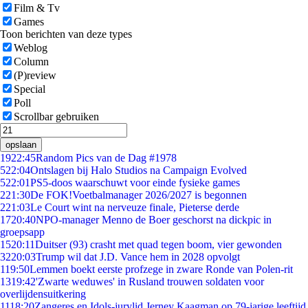
Film & Tv
Games
Toon berichten van deze types
Weblog
Column
(P)review
Special
Poll
Scrollbar gebruiken
opslaan
19
22:45
Random Pics van de Dag #1978
5
22:04
Ontslagen bij Halo Studios na Campaign Evolved
5
22:01
PS5-doos waarschuwt voor einde fysieke games
2
21:30
De FOK!Voetbalmanager 2026/2027 is begonnen
2
21:03
Le Court wint na nerveuze finale, Pieterse derde
17
20:40
NPO-manager Menno de Boer geschorst na dickpic in
groepsapp
15
20:11
Duitser (93) crasht met quad tegen boom, vier gewonden
32
20:03
Trump wil dat J.D. Vance hem in 2028 opvolgt
1
19:50
Lemmen boekt eerste profzege in zware Ronde van Polen-rit
13
19:42
'Zwarte weduwes' in Rusland trouwen soldaten voor
overlijdensuitkering
11
18:20
Zangeres en Idols-jurylid Jerney Kaagman op 79-jarige leeftijd