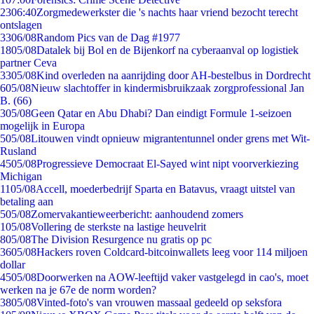
23
06:40
Zorgmedewerkster die 's nachts haar vriend bezocht terecht
ontslagen
33
06/08
Random Pics van de Dag #1977
18
05/08
Datalek bij Bol en de Bijenkorf na cyberaanval op logistiek
partner Ceva
33
05/08
Kind overleden na aanrijding door AH-bestelbus in Dordrecht
6
05/08
Nieuw slachtoffer in kindermisbruikzaak zorgprofessional Jan
B. (66)
3
05/08
Geen Qatar en Abu Dhabi? Dan eindigt Formule 1-seizoen
mogelijk in Europa
5
05/08
Litouwen vindt opnieuw migrantentunnel onder grens met Wit-
Rusland
45
05/08
Progressieve Democraat El-Sayed wint nipt voorverkiezing
Michigan
11
05/08
Accell, moederbedrijf Sparta en Batavus, vraagt uitstel van
betaling aan
5
05/08
Zomervakantieweerbericht: aanhoudend zomers
1
05/08
Vollering de sterkste na lastige heuvelrit
8
05/08
The Division Resurgence nu gratis op pc
36
05/08
Hackers roven Coldcard-bitcoinwallets leeg voor 114 miljoen
dollar
45
05/08
Doorwerken na AOW-leeftijd vaker vastgelegd in cao's, moet
werken na je 67e de norm worden?
38
05/08
Vinted-foto's van vrouwen massaal gedeeld op seksfora