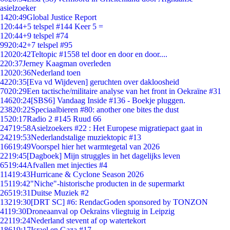
asielzoeker
14
20:49
Global Justice Report
1
20:44
+5 telspel #144 Keer 5 =
1
20:44
+9 telspel #74
99
20:42
+7 telspel #95
120
20:42
Teltopic #1558 tel door en door en door....
2
20:37
Jerney Kaagman overleden
120
20:36
Nederland toen
42
20:35
[Eva vd Wijdeven] geruchten over dakloosheid
70
20:29
Een tactische/militaire analyse van het front in Oekraïne #31
146
20:24
[SBS6] Vandaag Inside #136 - Boekje pluggen.
238
20:22
Speciaalbieren #80: another one bites the dust
15
20:17
Radio 2 #145 Ruud 66
247
19:58
Asielzoekers #22 : Het Europese migratiepact gaat in
242
19:53
Nederlandstalige muziektopic #13
166
19:49
Voorspel hier het warmtegetal van 2026
22
19:45
[Dagboek] Mijn struggles in het dagelijks leven
65
19:44
Afvallen met injecties #4
114
19:43
Hurricane & Cyclone Season 2026
151
19:42
"Niche"-historische producten in de supermarkt
265
19:31
Duitse Muziek #2
132
19:30
[DRT SC] #6: RendacGoden sponsored by TONZON
41
19:30
Droneaanval op Oekrains vliegtuig in Leipzig
221
19:24
Nederland stevent af op watertekort
186
19:17
Israel en Gaza #17