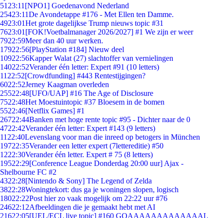
51
23:11
[NPO1] Goedenavond Nederland
254
23:11
De Avondetappe #176 - Met Ellen ten Damme.
49
23:01
Het grote dagelijkse Trump nieuws topic #31
76
23:01
[FOK!Voetbalmanager 2026/2027] #1 We zijn er weer
79
22:59
Meer dan 40 uur werken.
179
22:56
[PlayStation #184] Nieuw deel
109
22:56
Kapper Walat (27) slachtoffer van vernielingen
140
22:52
Verander één letter: Expert #91 (10 letters)
11
22:52
[Crowdfunding] #443 Rentestijgingen?
60
22:52
Jerney Kaagman overleden
255
22:48
[UFO/UAP] #16 The Age of Disclosure
75
22:48
Het Moestuintopic #37 Bloesem in de bomen
55
22:46
[Netflix Games] #1
267
22:44
Banken met hoge rente topic #95 - Dichter naar de 0
47
22:42
Verander één letter: Expert #143 (9 letters)
11
22:40
Levenslang voor man die inreed op betogers in München
197
22:35
Verander een letter expert (7lettereditie) #50
12
22:30
Verander één letter. Expert # 75 (8 letters)
195
22:29
[Conference League Donderdag 20:00 uur] Ajax -
Shelbourne FC #2
43
22:28
[Nintendo & Sony] The Legend of Zelda
38
22:28
Woningtekort: dus ga je woningen slopen, logisch
180
22:22
Post hier zo vaak mogelijk om 22:22 uur #76
246
22:12
Afbeeldingen die je gemaakt hebt met AI
216
22:05
[UEL/ECL live topic] #160 GOAAAAAAAAAAAAAL