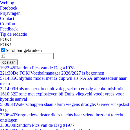
Weblog
Fotoboek
Prijsvragen
Contact
Colofon
Feedback
Tip de redactie
FOK!
FOK!
Scrollbar gebruiken
opslaan
19
22:45
Random Pics van de Dag #1978
2
21:30
De FOK!Voetbalmanager 2026/2027 is begonnen
57
14:35
Onlyfans-model met G-cup wil als NASA-ambassadeur naar
maan
22
14:09
Huisarts per direct uit vak gezet om ernstig alcoholmisbruik
16
10:32
Drone met explosieven bij Duits vliegveld voedt vrees voor
hybride aanval
55
09:33
Waterschappen slaan alarm wegens droogte: Gereedschapskist
leeg
23
06:40
Zorgmedewerkster die 's nachts haar vriend bezocht terecht
ontslagen
33
06/08
Random Pics van de Dag #1977