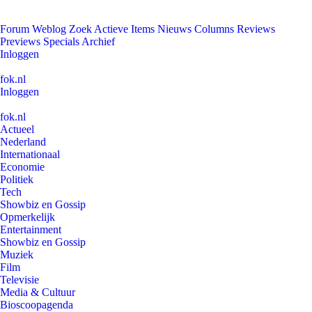
Forum
Weblog
Zoek
Actieve Items
Nieuws
Columns
Reviews
Previews
Specials
Archief
Inloggen
fok.nl
Inloggen
fok.nl
Actueel
Nederland
Internationaal
Economie
Politiek
Tech
Showbiz en Gossip
Opmerkelijk
Entertainment
Showbiz en Gossip
Muziek
Film
Televisie
Media & Cultuur
Bioscoopagenda