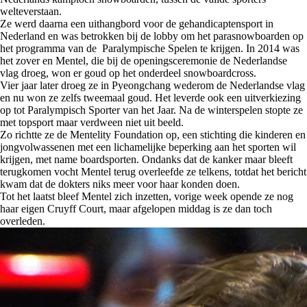
welteverstaan.
Ze werd daarna een uithangbord voor de gehandicaptensport in
Nederland en was betrokken bij de lobby om het parasnowboarden op
het programma van de Paralympische Spelen te krijgen. In 2014 was
het zover en Mentel, die bij de openingsceremonie de Nederlandse
vlag droeg, won er goud op het onderdeel snowboardcross.
Vier jaar later droeg ze in Pyeongchang wederom de Nederlandse vlag
en nu won ze zelfs tweemaal goud. Het leverde ook een uitverkiezing
op tot Paralympisch Sporter van het Jaar. Na de winterspelen stopte ze
met topsport maar verdween niet uit beeld.
Zo richtte ze de Mentelity Foundation op, een stichting die kinderen en
jongvolwassenen met een lichamelijke beperking aan het sporten wil
krijgen, met name boardsporten. Ondanks dat de kanker maar bleeft
terugkomen vocht Mentel terug overleefde ze telkens, totdat het bericht
kwam dat de dokters niks meer voor haar konden doen.
Tot het laatst bleef Mentel zich inzetten, vorige week opende ze nog
haar eigen Cruyff Court, maar afgelopen middag is ze dan toch
overleden.