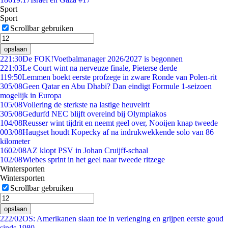
Sport
Sport
Scrollbar gebruiken
opslaan
2
21:30
De FOK!Voetbalmanager 2026/2027 is begonnen
2
21:03
Le Court wint na nerveuze finale, Pieterse derde
1
19:50
Lemmen boekt eerste profzege in zware Ronde van Polen-rit
3
05/08
Geen Qatar en Abu Dhabi? Dan eindigt Formule 1-seizoen
mogelijk in Europa
1
05/08
Vollering de sterkste na lastige heuvelrit
3
05/08
Gedurfd NEC blijft overeind bij Olympiakos
1
04/08
Reusser wint tijdrit en neemt geel over, Nooijen knap tweede
0
03/08
Haugset houdt Kopecky af na indrukwekkende solo van 86
kilometer
16
02/08
AZ klopt PSV in Johan Cruijff-schaal
1
02/08
Wiebes sprint in het geel naar tweede ritzege
Wintersporten
Wintersporten
Scrollbar gebruiken
opslaan
2
22/02
OS: Amerikanen slaan toe in verlenging en grijpen eerste goud
sinds 1980