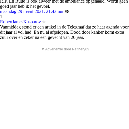
RIP. En Ruud is ook alweer met de ambulance opgehaald. Wordt geen
goed jaar heb ik het gevoel.
maandag 29 maart 2021, 21:43 uur
#8
1
RobertJamesKasparov
Vanmiddag stond er een artikel in de Telegraaf dat ze haar agenda voor
dit jaar al vol had. En nu al afgelopen. Dood door kanker komt extra
zuur over en zeker na een gevecht van 20 jaar.
▼ Advertentie door Refinery89