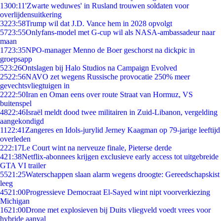
13
00:11
'Zwarte weduwes' in Rusland trouwen soldaten voor
overlijdensuitkering
32
23:58
Trump wil dat J.D. Vance hem in 2028 opvolgt
57
23:55
Onlyfans-model met G-cup wil als NASA-ambassadeur naar
maan
17
23:35
NPO-manager Menno de Boer geschorst na dickpic in
groepsapp
5
23:26
Ontslagen bij Halo Studios na Campaign Evolved
25
22:56
NAVO zet wegens Russische provocatie 250% meer
gevechtsvliegtuigen in
22
22:50
Iran en Oman eens over route Straat van Hormuz, VS
buitenspel
48
22:46
Israël meldt dood twee militairen in Zuid-Libanon, vergelding
aangekondigd
11
22:41
Zangeres en Idols-jurylid Jerney Kaagman op 79-jarige leeftijd
overleden
2
22:17
Le Court wint na nerveuze finale, Pieterse derde
4
21:38
Netflix-abonnees krijgen exclusieve early access tot uitgebreide
GTA VI trailer
55
21:25
Waterschappen slaan alarm wegens droogte: Gereedschapskist
leeg
45
21:00
Progressieve Democraat El-Sayed wint nipt voorverkiezing
Michigan
16
21:00
Drone met explosieven bij Duits vliegveld voedt vrees voor
hybride aanval