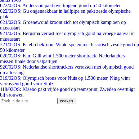
0
22/02
OS: Andersson pakt overtuigend goud op 50 kilometer
0
22/02
OS: Gu ongenaakbaar in halfpipe en pakt zesde olympische
plak
6
21/02
OS: Groenewoud kroont zich tot olympisch kampioen op
massastart
9
21/02
OS: Bergsma verrast met olympisch goud na vroege aanval in
massastart
2
21/02
OS: Klæbo bekroont Winterspelen met historisch zesde goud op
50 kilometer
0
20/02
OS: Kim Gilli wint 1.500 meter shorttrack, Nederlanders
missen finale door valpartijen
9
20/02
OS: Nederlandse shorttrackers verrassen met olympisch goud
op aflossing
3
19/02
OS: Olympisch brons voor Nuis op 1.500 meter, Ning wint
verrassend goud voor Stolz
1
18/02
OS: Klaebo pakt vijfde goud op teamsprint, Zweden overtuigt
bij vrouwen