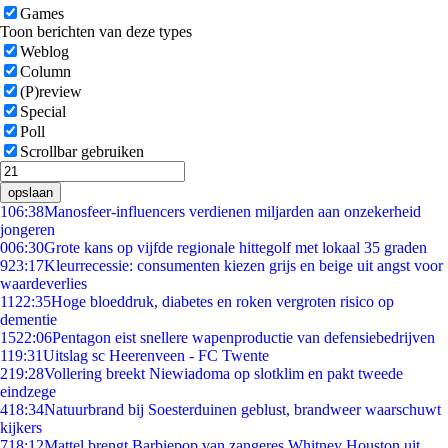
Games
Toon berichten van deze types
Weblog
Column
(P)review
Special
Poll
Scrollbar gebruiken
opslaan
1
06:38
Manosfeer-influencers verdienen miljarden aan onzekerheid
jongeren
0
06:30
Grote kans op vijfde regionale hittegolf met lokaal 35 graden
9
23:17
Kleurrecessie: consumenten kiezen grijs en beige uit angst voor
waardeverlies
11
22:35
Hoge bloeddruk, diabetes en roken vergroten risico op
dementie
15
22:06
Pentagon eist snellere wapenproductie van defensiebedrijven
1
19:31
Uitslag sc Heerenveen - FC Twente
2
19:28
Vollering breekt Niewiadoma op slotklim en pakt tweede
eindzege
4
18:34
Natuurbrand bij Soesterduinen geblust, brandweer waarschuwt
kijkers
7
18:12
Mattel brengt Barbiepop van zangeres Whitney Houston uit