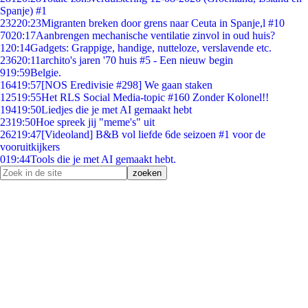
Spanje) #1
232
20:23
Migranten breken door grens naar Ceuta in Spanje,l #10
70
20:17
Aanbrengen mechanische ventilatie zinvol in oud huis?
1
20:14
Gadgets: Grappige, handige, nutteloze, verslavende etc.
236
20:11
archito's jaren '70 huis #5 - Een nieuw begin
9
19:59
Belgie.
164
19:57
[NOS Eredivisie #298] We gaan staken
125
19:55
Het RLS Social Media-topic #160 Zonder Kolonel!!
194
19:50
Liedjes die je met AI gemaakt hebt
23
19:50
Hoe spreek jij "meme's" uit
262
19:47
[Videoland] B&B vol liefde 6de seizoen #1 voor de
vooruitkijkers
0
19:44
Tools die je met AI gemaakt hebt.