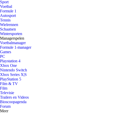
Sport
Voetbal
Formule 1
Autosport
Tennis
Wielrennen
Schaatsen
Wintersporten
Managerspelen
Voetbalmanager
Formule 1-manager
Games
PC
Playstation 4
Xbox One
Nintendo Switch
Xbox Series X|S
PlayStation 5
Film & TV
Film
Televisie
Trailers en Videos
Bioscoopagenda
Forum
Meer