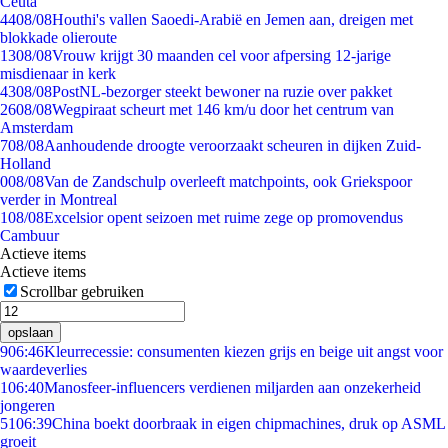
Ceuta
44
08/08
Houthi's vallen Saoedi-Arabië en Jemen aan, dreigen met
blokkade olieroute
13
08/08
Vrouw krijgt 30 maanden cel voor afpersing 12-jarige
misdienaar in kerk
43
08/08
PostNL-bezorger steekt bewoner na ruzie over pakket
26
08/08
Wegpiraat scheurt met 146 km/u door het centrum van
Amsterdam
7
08/08
Aanhoudende droogte veroorzaakt scheuren in dijken Zuid-
Holland
0
08/08
Van de Zandschulp overleeft matchpoints, ook Griekspoor
verder in Montreal
1
08/08
Excelsior opent seizoen met ruime zege op promovendus
Cambuur
Actieve items
Actieve items
Scrollbar gebruiken
opslaan
9
06:46
Kleurrecessie: consumenten kiezen grijs en beige uit angst voor
waardeverlies
1
06:40
Manosfeer-influencers verdienen miljarden aan onzekerheid
jongeren
51
06:39
China boekt doorbraak in eigen chipmachines, druk op ASML
groeit