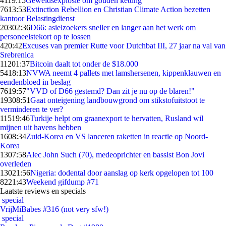
41
19:15
Geweldsexplosie om gouden ketting
76
13:53
Extinction Rebellion en Christian Climate Action bezetten
kantoor Belastingdienst
203
02:36
D66: asielzoekers sneller en langer aan het werk om
personeelstekort op te lossen
4
20:42
Excuses van premier Rutte voor Dutchbat III, 27 jaar na val van
Srebrenica
112
01:37
Bitcoin daalt tot onder de $18.000
54
18:13
NVWA neemt 4 pallets met lamshersenen, kippenklauwen en
eendenbloed in beslag
76
19:57
"VVD of D66 gestemd? Dan zit je nu op de blaren!"
193
08:51
Gaat onteigening landbouwgrond om stikstofuitstoot te
verminderen te ver?
115
19:46
Turkije helpt om graanexport te hervatten, Rusland wil
mijnen uit havens hebben
16
08:34
Zuid-Korea en VS lanceren raketten in reactie op Noord-
Korea
13
07:58
Alec John Such (70), medeoprichter en bassist Bon Jovi
overleden
130
21:56
Nigeria: dodental door aanslag op kerk opgelopen tot 100
82
21:43
Weekend gifdump #71
Laatste reviews en specials
special
VrijMiBabes #316 (not very sfw!)
special