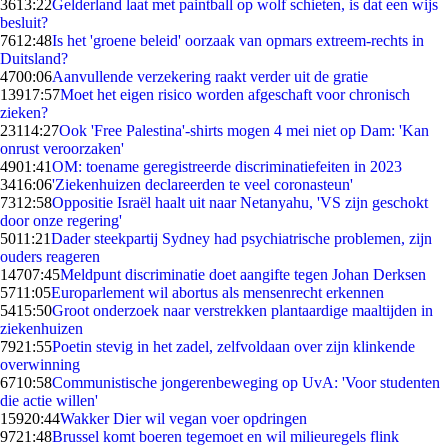
36
13:22
Gelderland laat met paintball op wolf schieten, is dat een wijs
besluit?
76
12:48
Is het 'groene beleid' oorzaak van opmars extreem-rechts in
Duitsland?
47
00:06
Aanvullende verzekering raakt verder uit de gratie
139
17:57
Moet het eigen risico worden afgeschaft voor chronisch
zieken?
231
14:27
Ook 'Free Palestina'-shirts mogen 4 mei niet op Dam: 'Kan
onrust veroorzaken'
49
01:41
OM: toename geregistreerde discriminatiefeiten in 2023
34
16:06
'Ziekenhuizen declareerden te veel coronasteun'
73
12:58
Oppositie Israël haalt uit naar Netanyahu, 'VS zijn geschokt
door onze regering'
50
11:21
Dader steekpartij Sydney had psychiatrische problemen, zijn
ouders reageren
147
07:45
Meldpunt discriminatie doet aangifte tegen Johan Derksen
57
11:05
Europarlement wil abortus als mensenrecht erkennen
54
15:50
Groot onderzoek naar verstrekken plantaardige maaltijden in
ziekenhuizen
79
21:55
Poetin stevig in het zadel, zelfvoldaan over zijn klinkende
overwinning
67
10:58
Communistische jongerenbeweging op UvA: 'Voor studenten
die actie willen'
159
20:44
Wakker Dier wil vegan voer opdringen
97
21:48
Brussel komt boeren tegemoet en wil milieuregels flink