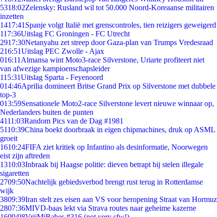
53
18:02
Zelensky: Rusland wil tot 50.000 Noord-Koreaanse militairen
inzetten
14
17:41
Spanje volgt Italië met grenscontroles, tien reizigers geweigerd
1
17:36
Uitslag FC Groningen - FC Utrecht
29
17:30
Netanyahu zet streep door Gaza-plan van Trumps Vredesraad
2
16:51
Uitslag PEC Zwolle - Ajax
0
16:11
Almansa wint Moto3-race Silverstone, Uriarte profiteert niet
van afwezige kampioenschapsleider
1
15:31
Uitslag Sparta - Feyenoord
0
14:46
Aprilia domineert Britse Grand Prix op Silverstone met dubbele
top-3
0
13:59
Sensationele Moto2-race Silverstone levert nieuwe winnaar op,
Nederlanders buiten de punten
41
11:03
Random Pics van de Dag #1981
51
10:39
China boekt doorbraak in eigen chipmachines, druk op ASML
groeit
16
10:24
FIFA ziet kritiek op Infantino als desinformatie, Noorwegen
eist zijn aftreden
13
10:03
Inbraak bij Haagse politie: dieven betrapt bij stelen illegale
sigaretten
27
09:50
Nachtelijk gebiedsverbod brengt rust terug in Rotterdamse
wijk
38
09:39
Iran stelt zes eisen aan VS voor heropening Straat van Hormuz
28
07:36
MIVD-baas lekt via Strava routes naar geheime kazerne
16
09/08
VrijMiBabes #316 (not very sfw!)