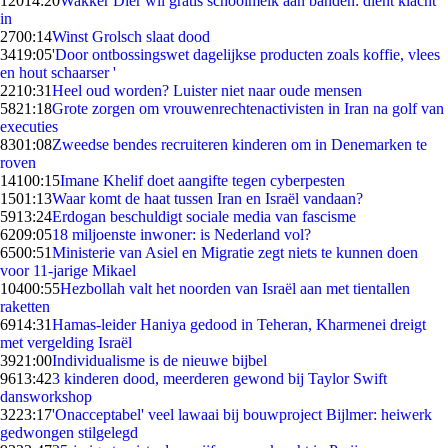
120
14:20
Wakker Dier wil gratis schoolmelk aan banden: dient klacht
in
27
00:14
Winst Grolsch slaat dood
34
19:05
'Door ontbossingswet dagelijkse producten zoals koffie, vlees
en hout schaarser '
22
10:31
Heel oud worden? Luister niet naar oude mensen
58
21:18
Grote zorgen om vrouwenrechtenactivisten in Iran na golf van
executies
83
01:08
Zweedse bendes recruiteren kinderen om in Denemarken te
roven
141
00:15
Imane Khelif doet aangifte tegen cyberpesten
15
01:13
Waar komt de haat tussen Iran en Israël vandaan?
59
13:24
Erdogan beschuldigt sociale media van fascisme
62
09:05
18 miljoenste inwoner: is Nederland vol?
65
00:51
Ministerie van Asiel en Migratie zegt niets te kunnen doen
voor 11-jarige Mikael
104
00:55
Hezbollah valt het noorden van Israël aan met tientallen
raketten
69
14:31
Hamas-leider Haniya gedood in Teheran, Kharmenei dreigt
met vergelding Israël
39
21:00
Individualisme is de nieuwe bijbel
96
13:42
3 kinderen dood, meerderen gewond bij Taylor Swift
dansworkshop
32
23:17
'Onacceptabel' veel lawaai bij bouwproject Bijlmer: heiwerk
gedwongen stilgelegd