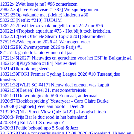
123
22:42
Wat lees je nu? #96 zomerlezen
298
22:35
[Live Eredivisie #1787] We zijn begonnen!
33
22:25
Op vakantie met (kleine) kinderen #30
53
22:23
[Netflix #210] TUDUM
186
22:22
Post hier zo vaak mogelijk om 22:22 uur #76
280
22:14
Tropisch aquarium #73 - Het blijft toch kriebelen.
126
22:12
[Het Officiële Steam Topic #201] Steamrolled
275
21:52
Wielerprono 2026 #1 We mogen weer
10
21:52
EK Zwemsporten 2026 te Parijs #1
8
21:51
Ik ga de fok-toto winnen dit jaar
172
21:45
[2027] Nieuwtjes en geruchten voor het ESF in Bulgarije #1
186
21:43
[PlayStation #184] Nieuw deel
19
21:41
Ik rook nog steeds
183
21:39
FOK! Premier Cycling League 2026 #10 Tussentijdse
transfers
192
21:32
[WLR SC #417] Nieuw deel openen was kaputt
109
21:30
[Breien] Deel 21, met zomerbreisels
156
21:11
De woningmarkt #96 Eenmaal, andermaal
19
20:57
[Boekbespreking] Yesteryear - Caro Claire Burke
16
20:40
[Dagboek] Veel aan hoofd - Deel 28
213
20:37
[NL] Street View Quiz [#122] - Loogisch toch
39
20:34
Prijs Bar le duc rood in het buitenland
4
20:33
Bij Edit ALT-S opvangen?
24
20:31
Petitie behoud npo 5 Soul & Jazz
281
20:28
Totale zonsverduistering 12-08-2026 (Groenland, IJsland en