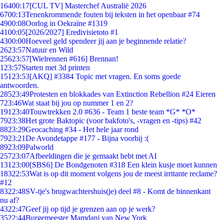
164
00:17
[CUL TV] Masterchef Australië 2026
67
00:13
Tenenkrommende fouten bij teksten in het openbaar #74
49
00:08
Oorlog in Oekraïne #1319
41
00:05
[2026/2027] Eredivisietoto #1
43
00:00
Hoeveel geld spendeer jij aan je beginnende relatie?
26
23:57
Natuur en Wild
256
23:57
[Wielrennen #616] Brennan!
1
23:57
Starten met 3d printen
151
23:53
[AKQ] #3384 Topic met vragen. En soms goede
antwoorden.
285
23:49
Protesten en blokkades van Extinction Rebellion #24 Eieren
7
23:46
Wat staat bij jou op nummer 1 en 2?
191
23:40
Touwtrekken 2.0 #636 - Team 1 beste team *G* *O*
79
23:38
Het grote Baktopic (voor bakfoto's, -vragen en -tips) #42
88
23:29
Geocaching #34 - Het hele jaar rond
79
23:21
De Avondetappe #177 - Bijna voorbij :(
89
23:09
Palworld
257
23:07
Afbeeldingen die je gemaakt hebt met AI
131
23:00
[SBS6] De Bondgenoten #318 Een klein kusje moet kunnen
183
22:53
Wat is op dit moment volgens jou de meest irritante reclame?
#12
83
22:48
SV-tje's brugwachtershuis(je) deel #8 - Komt de binnenkant
nu af?
43
22:47
Geef jij op tijd je grenzen aan op je werk?
35
22:44
Burgemeester Mamdani van New York