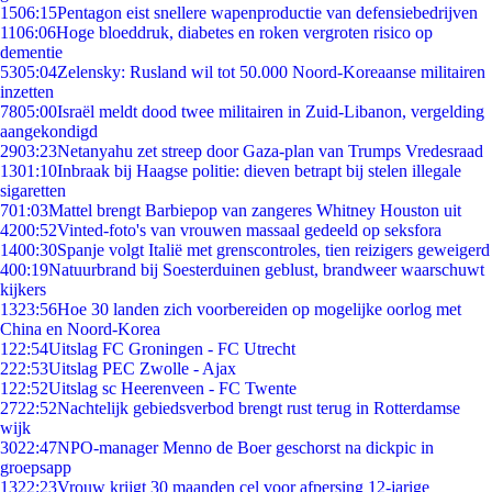
15
06:15
Pentagon eist snellere wapenproductie van defensiebedrijven
11
06:06
Hoge bloeddruk, diabetes en roken vergroten risico op
dementie
53
05:04
Zelensky: Rusland wil tot 50.000 Noord-Koreaanse militairen
inzetten
78
05:00
Israël meldt dood twee militairen in Zuid-Libanon, vergelding
aangekondigd
29
03:23
Netanyahu zet streep door Gaza-plan van Trumps Vredesraad
13
01:10
Inbraak bij Haagse politie: dieven betrapt bij stelen illegale
sigaretten
7
01:03
Mattel brengt Barbiepop van zangeres Whitney Houston uit
42
00:52
Vinted-foto's van vrouwen massaal gedeeld op seksfora
14
00:30
Spanje volgt Italië met grenscontroles, tien reizigers geweigerd
4
00:19
Natuurbrand bij Soesterduinen geblust, brandweer waarschuwt
kijkers
13
23:56
Hoe 30 landen zich voorbereiden op mogelijke oorlog met
China en Noord-Korea
1
22:54
Uitslag FC Groningen - FC Utrecht
2
22:53
Uitslag PEC Zwolle - Ajax
1
22:52
Uitslag sc Heerenveen - FC Twente
27
22:52
Nachtelijk gebiedsverbod brengt rust terug in Rotterdamse
wijk
30
22:47
NPO-manager Menno de Boer geschorst na dickpic in
groepsapp
13
22:23
Vrouw krijgt 30 maanden cel voor afpersing 12-jarige