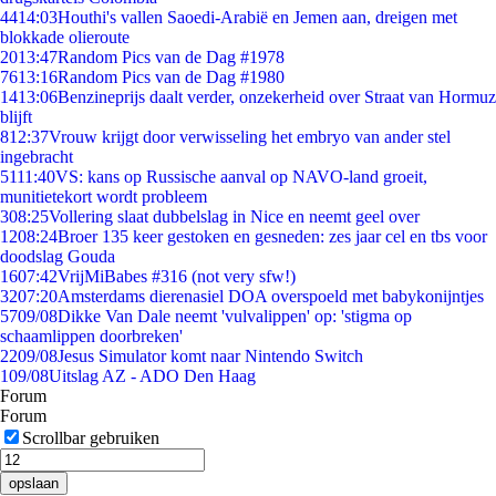
44
14:03
Houthi's vallen Saoedi-Arabië en Jemen aan, dreigen met
blokkade olieroute
20
13:47
Random Pics van de Dag #1978
76
13:16
Random Pics van de Dag #1980
14
13:06
Benzineprijs daalt verder, onzekerheid over Straat van Hormuz
blijft
8
12:37
Vrouw krijgt door verwisseling het embryo van ander stel
ingebracht
51
11:40
VS: kans op Russische aanval op NAVO-land groeit,
munitietekort wordt probleem
3
08:25
Vollering slaat dubbelslag in Nice en neemt geel over
12
08:24
Broer 135 keer gestoken en gesneden: zes jaar cel en tbs voor
doodslag Gouda
16
07:42
VrijMiBabes #316 (not very sfw!)
32
07:20
Amsterdams dierenasiel DOA overspoeld met babykonijntjes
57
09/08
Dikke Van Dale neemt 'vulvalippen' op: 'stigma op
schaamlippen doorbreken'
22
09/08
Jesus Simulator komt naar Nintendo Switch
1
09/08
Uitslag AZ - ADO Den Haag
Forum
Forum
Scrollbar gebruiken
opslaan