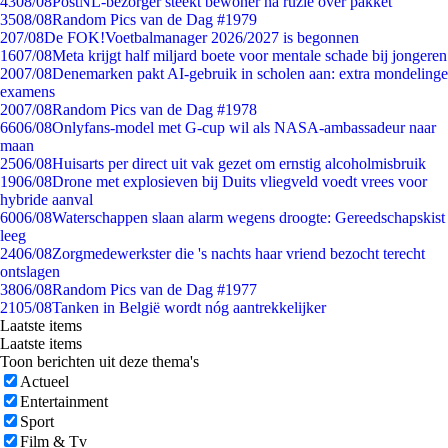
43
08/08
PostNL-bezorger steekt bewoner na ruzie over pakket
35
08/08
Random Pics van de Dag #1979
2
07/08
De FOK!Voetbalmanager 2026/2027 is begonnen
16
07/08
Meta krijgt half miljard boete voor mentale schade bij jongeren
20
07/08
Denemarken pakt AI-gebruik in scholen aan: extra mondelinge
examens
20
07/08
Random Pics van de Dag #1978
66
06/08
Onlyfans-model met G-cup wil als NASA-ambassadeur naar
maan
25
06/08
Huisarts per direct uit vak gezet om ernstig alcoholmisbruik
19
06/08
Drone met explosieven bij Duits vliegveld voedt vrees voor
hybride aanval
60
06/08
Waterschappen slaan alarm wegens droogte: Gereedschapskist
leeg
24
06/08
Zorgmedewerkster die 's nachts haar vriend bezocht terecht
ontslagen
38
06/08
Random Pics van de Dag #1977
21
05/08
Tanken in België wordt nóg aantrekkelijker
Laatste items
Laatste items
Toon berichten uit deze thema's
Actueel
Entertainment
Sport
Film & Tv