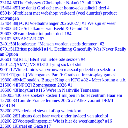
231
04:50
The Odyssey (Christopher Nolan) 17 juli 2026
154
04:45
Hoe denkt God echt over homo-seksualiteit? deel 4
85
04:43
Probleem met webshop: verkeerd (veel duurder) product
ontvangen
124
04:38
[FOK!Voetbalmanager 2026/2027] #1 We zijn er weer
103
03:43
De Schatkamer van Beeld & Geluid #4
296
03:38
Van kleuter tot puber deel 184
101
02:52
NASCAR #67
24
01:58
Hoogleraar: "Mensen worden steeds dommer" #2
87
01:51
[Britse politiek] #141 Declining Gracefully Was Never Really
an Option
206
01:45
[RTL] B&B vol liefde 6de seizoen #4
32
01:42
[AMV] VS #1313 Lying sack of shit.
90
01:12
Vinted-foto's van vrouwen massaal gedeeld op seksfora
11
01:11
[gratis] Videogames Part 9: Gratis en free-to-play games!
198
00:48
McDonald's, Burger King en KFC #82 - Meer korting a.u.b.
215
00:44
[NPO2] Zomergasten 2026 #1
105
00:43
[IndyCar] #115 We're in Nashville Tennessee
119
00:34
30 asielzoekers kosten 1 miljoen in hotel centrum Haarlem
127
00:33
Tour de France femmes 2026 #7 Allez vooruit DEMI
GODIN
282
00:27
Nederland stevent af op watertekort
184
00:26
Huisarts doet haar werk onder invloed van alcohol
102
00:23
Voorspellingstopic: Wie is hier de weerkundige? #16
236
00:19
Israel en Gaza #17