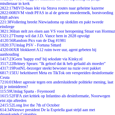
misdienaar in kerk
28
22:17
MIVD-baas lekt via Strava routes naar geheime kazerne
28
22:00
RIVM vindt PFAS in al de geteste moedermelk, borstvoeding
blijft advies
2
21:38
Vollering breekt Niewiadoma op slotklim en pakt tweede
eindzege
38
21:36
Iran stelt zes eisen aan VS voor heropening Straat van Hormuz
53
21:27
Trump wil dat J.D. Vance hem in 2028 opvolgt
41
20:56
Random Pics van de Dag #1981
18
20:37
Uitslag PSV - Fortuna Sittard
43
20:00
XR blokkeert A12 ruim twee uur, agent gebeten bij
aanhouding
14
17:23
Geen 'happy end' bij seksdate via Kinky.nl
35
17:22
Britney Spears: "Ik geloof dat ik heb gefaald als moeder"
43
17:19
PostNL-bezorger steekt bewoner na ruzie over pakket
68
17:15
EU bekritiseert Meta en TikTok om verspreiden desinformatie
Ceuta
72
16:01
Meer agressie tegen een andersluidende politieke mening, laat
jij je intimideren?
1
15:59
Uitslag Sparta - Feyenoord
16
15:52
FIFA ziet kritiek op Infantino als desinformatie, Noorwegen
eist zijn aftreden
24
15:52
Long live the 7th of October
6
14:34
Nieuwe president De la Espriella gaat strijd aan met
drugskartels Colombia