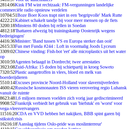
28
14:06
Kink FM wint rechtzaak: FM-vergunningen landelijke
commerciële radio opnieuw verdelen
107
04:51
Boze Boer Koos trapt niet in een 'begripvolle' Mark Rutte
42
22:21
Kabinet schakelt tandje bij voor meer mensen op de fiets
32
00:18
Minstens 80 doden bij rellen in Soedan
48
12:18
'Ihattaren afwezig bij trainingskamp Oostenrijk wegens
bedreigingen'
44
16:36
Minister: 'Band tussen VS en Europa sterker dan ooit'
26
15:33
Fun met Funda #244 : Loft in voormalig Joods Lyceum
33
09:02
Chinese vinding: Fish-bot 'eet' alle microplastics uit het water
op
30
10:59
Agenten belaagd in Dordrecht; twee arrestaties
39
23:08
Zuid-Afrika: 15 doden bij schietpartij in kroeg Soweto
73
20:52
Plastic aangetroffen in vlees, bloed en melk van
boerderijdieren
55
10:14
Excuses provincie Noord-Holland voor slavernijverleden
46
00:42
Russische kosmonauten ISS vieren verovering regio Luhansk
vanuit de ruimte
86
23:48
1,6 miljoen mensen voelden zich vorig jaar gediscrimineerd
99
08:52
Frankrijk verbiedt het gebruik van 'biefstuk' en 'worst' voor
vega-vleesvervangers
115
16:20
CDA en VVD hebben het nakijken, BBB spint garen bij
stikstofcrisis
162
16:18
'Aanslag tijdens Oslo-pride was moslimterreur'