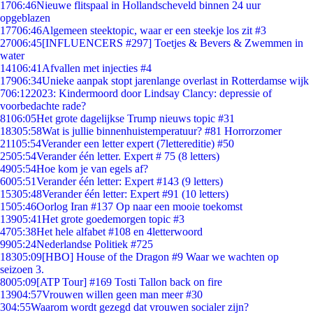
17
06:46
Nieuwe flitspaal in Hollandscheveld binnen 24 uur
opgeblazen
177
06:46
Algemeen steektopic, waar er een steekje los zit #3
270
06:45
[INFLUENCERS #297] Toetjes & Bevers & Zwemmen in
water
141
06:41
Afvallen met injecties #4
179
06:34
Unieke aanpak stopt jarenlange overlast in Rotterdamse wijk
7
06:12
2023: Kindermoord door Lindsay Clancy: depressie of
voorbedachte rade?
81
06:05
Het grote dagelijkse Trump nieuws topic #31
183
05:58
Wat is jullie binnenhuistemperatuur? #81 Horrorzomer
211
05:54
Verander een letter expert (7lettereditie) #50
25
05:54
Verander één letter. Expert # 75 (8 letters)
49
05:54
Hoe kom je van egels af?
60
05:51
Verander één letter: Expert #143 (9 letters)
153
05:48
Verander één letter: Expert #91 (10 letters)
15
05:46
Oorlog Iran #137 Op naar een mooie toekomst
139
05:41
Het grote goedemorgen topic #3
47
05:38
Het hele alfabet #108 en 4letterwoord
99
05:24
Nederlandse Politiek #725
183
05:09
[HBO] House of the Dragon #9 Waar we wachten op
seizoen 3.
80
05:09
[ATP Tour] #169 Tosti Tallon back on fire
139
04:57
Vrouwen willen geen man meer #30
3
04:55
Waarom wordt gezegd dat vrouwen socialer zijn?