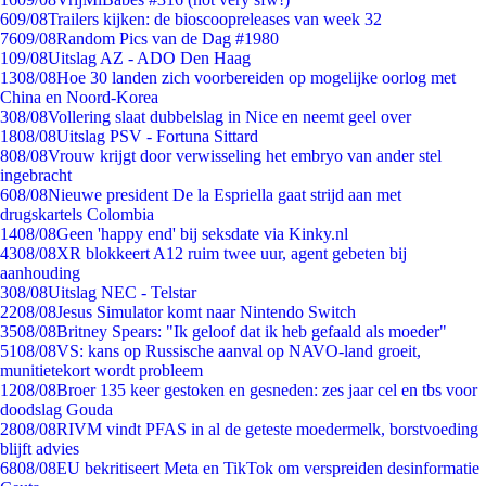
6
09/08
Trailers kijken: de bioscoopreleases van week 32
76
09/08
Random Pics van de Dag #1980
1
09/08
Uitslag AZ - ADO Den Haag
13
08/08
Hoe 30 landen zich voorbereiden op mogelijke oorlog met
China en Noord-Korea
3
08/08
Vollering slaat dubbelslag in Nice en neemt geel over
18
08/08
Uitslag PSV - Fortuna Sittard
8
08/08
Vrouw krijgt door verwisseling het embryo van ander stel
ingebracht
6
08/08
Nieuwe president De la Espriella gaat strijd aan met
drugskartels Colombia
14
08/08
Geen 'happy end' bij seksdate via Kinky.nl
43
08/08
XR blokkeert A12 ruim twee uur, agent gebeten bij
aanhouding
3
08/08
Uitslag NEC - Telstar
22
08/08
Jesus Simulator komt naar Nintendo Switch
35
08/08
Britney Spears: "Ik geloof dat ik heb gefaald als moeder"
51
08/08
VS: kans op Russische aanval op NAVO-land groeit,
munitietekort wordt probleem
12
08/08
Broer 135 keer gestoken en gesneden: zes jaar cel en tbs voor
doodslag Gouda
28
08/08
RIVM vindt PFAS in al de geteste moedermelk, borstvoeding
blijft advies
68
08/08
EU bekritiseert Meta en TikTok om verspreiden desinformatie