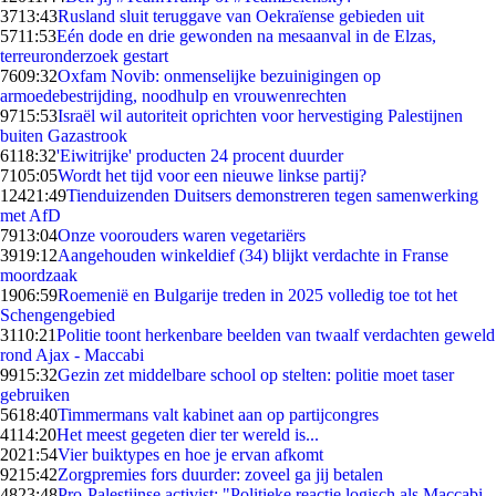
37
13:43
Rusland sluit teruggave van Oekraïense gebieden uit
57
11:53
Eén dode en drie gewonden na mesaanval in de Elzas,
terreuronderzoek gestart
76
09:32
Oxfam Novib: onmenselijke bezuinigingen op
armoedebestrijding, noodhulp en vrouwenrechten
97
15:53
Israël wil autoriteit oprichten voor hervestiging Palestijnen
buiten Gazastrook
61
18:32
'Eiwitrijke' producten 24 procent duurder
71
05:05
Wordt het tijd voor een nieuwe linkse partij?
124
21:49
Tienduizenden Duitsers demonstreren tegen samenwerking
met AfD
79
13:04
Onze voorouders waren vegetariërs
39
19:12
Aangehouden winkeldief (34) blijkt verdachte in Franse
moordzaak
19
06:59
Roemenië en Bulgarije treden in 2025 volledig toe tot het
Schengengebied
31
10:21
Politie toont herkenbare beelden van twaalf verdachten geweld
rond Ajax - Maccabi
99
15:32
Gezin zet middelbare school op stelten: politie moet taser
gebruiken
56
18:40
Timmermans valt kabinet aan op partijcongres
41
14:20
Het meest gegeten dier ter wereld is...
20
21:54
Vier buiktypes en hoe je ervan afkomt
92
15:42
Zorgpremies fors duurder: zoveel ga jij betalen
48
23:48
Pro-Palestijnse activist: "Politieke reactie logisch als Maccabi