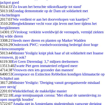
jackpot goed
93
14:33
'Zo kwam het beruchte stikstofkaartje tot stand'
50
13:18
Zondag demonstratie op de Dam uit solidariteit met
vluchtelingen
20
17:03
'Wie verdient er aan het doorverkopen van kaartjes?'
35
10:20
Bergbeklimmer vecht voor zijn leven met beer tijdens het
bergklimmen
143
01:15
Viroloog: verklein wereldwijd de veestapels, vermijd ziekten
bij wilde dieren
33
08:21
Steeds meer dieren en planten op Marker Wadden
62
16:29
Onderzoek PWC: voedselvoorziening bedreigd door hoge
vleesconsumptie
50
13:44
Minister Yesilgöz knipt pluk haar af uit solidariteit met Iraanse
vrouwen, jij ook?
61
19:30
Eet Geen Dierendag: 3,7 miljoen deelnemers
135
13:40
Zwarte Piet geen immaterieel erfgoed meer
47
14:38
'Vrouwen eten iets gezonder dan mannen'
64
00:53
Greenpeace en Extinction Rebbelion kondigen klimaatactie op
Schiphol aan
38
17:28
Minister Yesilgöz: 'Dreiging vanuit georganiseerde misdaad
zeer stevig'
22
01:01
Winkeldiefstal; de makkelijke manier
87
22:18
Lange termijnaanpak corona: 'Met elkaar de samenleving zo
open mogelijk houden'
57
22:07
'Amalia niet in Amsterdams studentenhuis vanwege dreiging