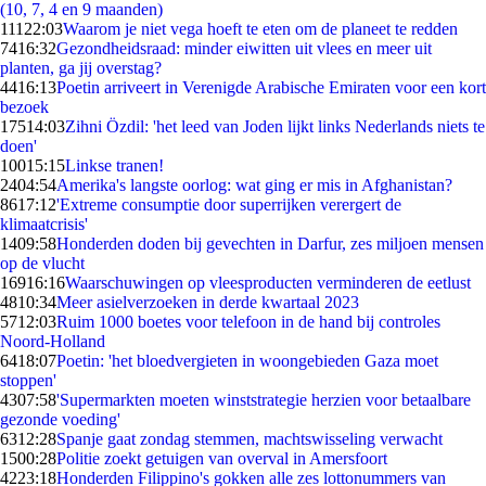
(10, 7, 4 en 9 maanden)
111
22:03
Waarom je niet vega hoeft te eten om de planeet te redden
74
16:32
Gezondheidsraad: minder eiwitten uit vlees en meer uit
planten, ga jij overstag?
44
16:13
Poetin arriveert in Verenigde Arabische Emiraten voor een kort
bezoek
175
14:03
Zihni Özdil: 'het leed van Joden lijkt links Nederlands niets te
doen'
100
15:15
Linkse tranen!
24
04:54
Amerika's langste oorlog: wat ging er mis in Afghanistan?
86
17:12
'Extreme consumptie door superrijken verergert de
klimaatcrisis'
14
09:58
Honderden doden bij gevechten in Darfur, zes miljoen mensen
op de vlucht
169
16:16
Waarschuwingen op vleesproducten verminderen de eetlust
48
10:34
Meer asielverzoeken in derde kwartaal 2023
57
12:03
Ruim 1000 boetes voor telefoon in de hand bij controles
Noord-Holland
64
18:07
Poetin: 'het bloedvergieten in woongebieden Gaza moet
stoppen'
43
07:58
'Supermarkten moeten winststrategie herzien voor betaalbare
gezonde voeding'
63
12:28
Spanje gaat zondag stemmen, machtswisseling verwacht
15
00:28
Politie zoekt getuigen van overval in Amersfoort
42
23:18
Honderden Filippino's gokken alle zes lottonummers van