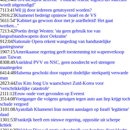
wordt uitgenodigd"
71
13:41
Wil jij door iedereen getutoyeerd worden?
29
16:23
Khamenei bedreigt opnieuw Israël en de VS
56
11:54
"Kabinet ga gewoon door met je asielbeleid! Het gaat
werken..."
72
13:42
Poetin dreigt Westen: 'sta geen gebruik toe van
langeafstandswapens door Oekraïne'
9
12:04
Nationale Opera erkent wangedrag van handtastelijke
gastregisseur
19
07:15
Amerikaanse regering geeft toestemming tot wapenverkoop
aan Taiwan
83
08:49
Asieldeal PVV en NSC, geen noodrecht wel strengere
maatregelen
64
14:48
Halsema geschokt door rapport dodelijke steekpartij verwarde
man
28
23:44
Zus Kim Jong Un waarschuwt Zuid-Korea voor
'verschrikkelijke catastrofe'
21
11:12
Eeuw oude voet gevonden op Everest
35
14:08
Voetganger die volgens getuigen tegen auto aan liep krijgt toch
schade vergoed
31
01:08
Ayatollah Khamenei Iran noemt aanslagen op Israël 'legitieme'
daad
13
01:53
Frankrijk heeft een nieuwe regering, oppositie uit scherpe
kritiek