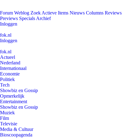
Forum
Weblog
Zoek
Actieve Items
Nieuws
Columns
Reviews
Previews
Specials
Archief
Inloggen
fok.nl
Inloggen
fok.nl
Actueel
Nederland
Internationaal
Economie
Politiek
Tech
Showbiz en Gossip
Opmerkelijk
Entertainment
Showbiz en Gossip
Muziek
Film
Televisie
Media & Cultuur
Bioscoopagenda