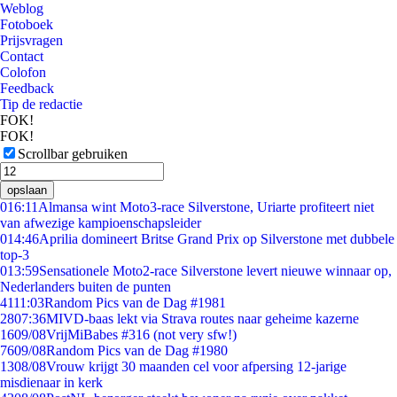
Weblog
Fotoboek
Prijsvragen
Contact
Colofon
Feedback
Tip de redactie
FOK!
FOK!
Scrollbar gebruiken
opslaan
0
16:11
Almansa wint Moto3-race Silverstone, Uriarte profiteert niet
van afwezige kampioenschapsleider
0
14:46
Aprilia domineert Britse Grand Prix op Silverstone met dubbele
top-3
0
13:59
Sensationele Moto2-race Silverstone levert nieuwe winnaar op,
Nederlanders buiten de punten
41
11:03
Random Pics van de Dag #1981
28
07:36
MIVD-baas lekt via Strava routes naar geheime kazerne
16
09/08
VrijMiBabes #316 (not very sfw!)
76
09/08
Random Pics van de Dag #1980
13
08/08
Vrouw krijgt 30 maanden cel voor afpersing 12-jarige
misdienaar in kerk