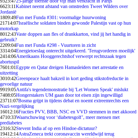
93
23:47
25-jarige toeriste door vijf man verkracht in Parijs
66
23:11
Kabinet neemt afstand van omstreden Tweet Wilders over
Jordanië
18
09:49
Fun met Funda #301: voormalige huurwoning
217
14:07
Israëlische soldaten binden gewonde Palestijn vast op hun
motorkap
80
12:43
Vaste doppen aan fles of drankkarton, vind jij het handig in
gebruik?
22
09:04
Fun met Funda #298 - Vuurtoren in zicht
33
14:04
Energietoeslag onterecht uitgekeerd. 'Terugvorderen moeilijk'
24
14:06
Amerikaans Hooggerechtshof verwerpt rechtszaak tegen
abortuspil
76
01:01
Egypte en Qatar dreigen Hamasleiders met arrestatie en
uitzetting
30
10:42
Greenpeace haalt bakzeil in kort geding stikstofreductie in
gevoelige natuur
99
19:05
Antifa's tegendemonstratie bij 'Let Women Speak' mislukt
74
08:05
Hongerstakers UM gaan door tot eisen zijn ingewilligd
237
11:07
Bosma grijpt in tijdens debat en noemt extreemrechts een
Nazi-vergelijking
160
12:16
Fracties PVV, BBB, NSC en VVD stemmen in met akkoord
47
10:33
Waarschuwing voor ‘diabetesgolf’, meer mensen met
prediabetes
23
16:32
Stevent India af op een Hindoe-dictatuur?
194
12:14
AstraZeneca trekt coronavaccin wereldwijd terug