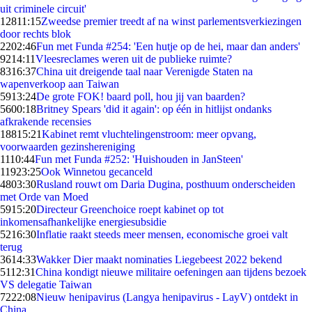
uit criminele circuit'
128
11:15
Zweedse premier treedt af na winst parlementsverkiezingen
door rechts blok
22
02:46
Fun met Funda #254: 'Een hutje op de hei, maar dan anders'
92
14:11
Vleesreclames weren uit de publieke ruimte?
83
16:37
China uit dreigende taal naar Verenigde Staten na
wapenverkoop aan Taiwan
59
13:24
De grote FOK! baard poll, hou jij van baarden?
56
00:18
Britney Spears 'did it again': op één in hitlijst ondanks
afkrakende recensies
188
15:21
Kabinet remt vluchtelingenstroom: meer opvang,
voorwaarden gezinshereniging
11
10:44
Fun met Funda #252: 'Huishouden in JanSteen'
119
23:25
Ook Winnetou gecanceld
48
03:30
Rusland rouwt om Daria Dugina, posthuum onderscheiden
met Orde van Moed
59
15:20
Directeur Greenchoice roept kabinet op tot
inkomensafhankelijke energiesubsidie
52
16:30
Inflatie raakt steeds meer mensen, economische groei valt
terug
36
14:33
Wakker Dier maakt nominaties Liegebeest 2022 bekend
51
12:31
China kondigt nieuwe militaire oefeningen aan tijdens bezoek
VS delegatie Taiwan
72
22:08
Nieuw henipavirus (Langya henipavirus - LayV) ontdekt in
China