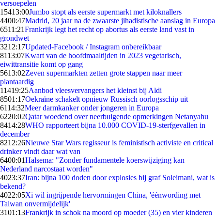
versoepelen
154
13:00
Jumbo stopt als eerste supermarkt met kiloknallers
44
00:47
Madrid, 20 jaar na de zwaarste jihadistische aanslag in Europa
65
11:21
Frankrijk legt het recht op abortus als eerste land vast in
grondwet
32
12:17
Updated-Facebook / Instagram onbereikbaar
81
13:07
Kwart van de hoofdmaaltijden in 2023 vegetarisch,
eiwittransitie komt op gang
56
13:02
Zeven supermarkten zetten grote stappen naar meer
plantaardig
114
19:25
Aanbod vleesvervangers het kleinst bij Aldi
85
01:17
Oekraïne schakelt opnieuw Russisch oorlogsschip uit
61
14:32
Meer darmkanker onder jongeren in Europa
62
20:02
Qatar woedend over neerbuigende opmerkingen Netanyahu
84
14:28
WHO rapporteert bijna 10.000 COVID-19-sterfgevallen in
december
82
12:26
Nieuwe Star Wars regisseur is feministisch activiste en critical
drinker vindt daar wat van
64
00:01
Halsema: "Zonder fundamentele koerswijziging kan
Nederland narcostaat worden"
40
23:37
Iran: bijna 100 doden door explosies bij graf Soleimani, wat is
bekend?
40
22:05
Xi wil ingrijpende hervormingen China, 'éénwording met
Taiwan onvermijdelijk'
31
01:13
Frankrijk in schok na moord op moeder (35) en vier kinderen