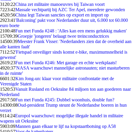
31
20:22
China zet militaire manoeuvres bij Taiwan voort
72
23:42
Massale vechtpartij bij AZC Ter Apel, meerdere gewonden
45
20:56
China legt Taiwan sancties op export en import op
29
23:41
'Balconing' pakt voor Nederlander duur uit, 6.000 tot 60.000
euro boete
21
00:48
Fun met Funda #248 : 'Alles kan een mens gelukkig maken'
157
09:39
Groepje 'jongeren' belaagt twee treinconductrices
145
00:39
Meester Frank Visser: 'Nederlanders zien dat de overheid aan
alle kanten faalt'
71
12:52
'Fietspad onveiliger sinds komst e-bike, maximumsnelheid is
gewenst'
26
19:23
Fun met Funda #246: Met garage en echte werkplaats!
49
20:37
'NASA waarschuwt mannelijke astronauten; niet masturberen
in de ruimte'
66
01:32
Kim Jong-un: klaar voor militaire confrontatie met de
Verenigde Staten
15
20:53
Vanuit Rusland en Oekraïne 84 miljoen ton aan goederen naar
Nederland
29
17:50
Fun met Funda #245: Dubbel woonhuis, double fun?
143
00:08
Oud-president Trump steunt de Nederlandse boeren in hun
verzet
91
14:24
Europol waarschuwt: mogelijke illegale handel in militaire
wapens uit Oekraïne
59
03:09
Mannen gaan elkaar te lijf na kopstaartbotsing op A58
54
10:57
Voor de kattenhaters