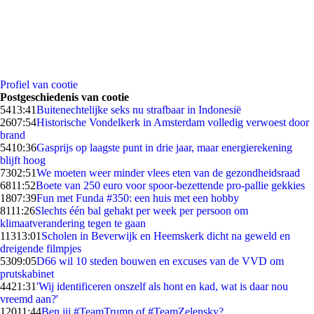
Profiel van cootie
Postgeschiedenis van cootie
54
13:41
Buitenechtelijke seks nu strafbaar in Indonesië
26
07:54
Historische Vondelkerk in Amsterdam volledig verwoest door
brand
54
10:36
Gasprijs op laagste punt in drie jaar, maar energierekening
blijft hoog
73
02:51
We moeten weer minder vlees eten van de gezondheidsraad
68
11:52
Boete van 250 euro voor spoor-bezettende pro-pallie gekkies
18
07:39
Fun met Funda #350: een huis met een hobby
81
11:26
Slechts één bal gehakt per week per persoon om
klimaatverandering tegen te gaan
113
13:01
Scholen in Beverwijk en Heemskerk dicht na geweld en
dreigende filmpjes
53
09:05
D66 wil 10 steden bouwen en excuses van de VVD om
prutskabinet
44
21:31
'Wij identificeren onszelf als hont en kad, wat is daar nou
vreemd aan?'
120
11:44
Ben jij #TeamTrump of #TeamZelensky?