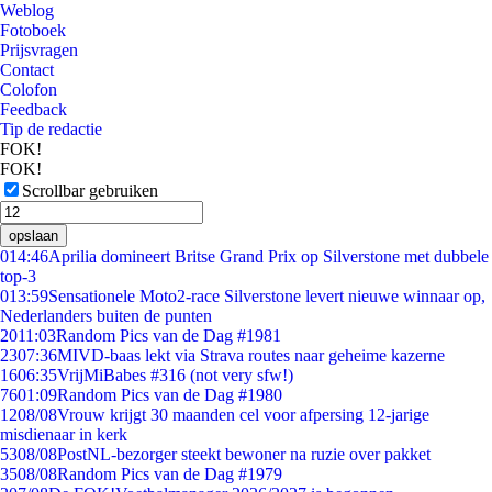
Weblog
Fotoboek
Prijsvragen
Contact
Colofon
Feedback
Tip de redactie
FOK!
FOK!
Scrollbar gebruiken
opslaan
0
14:46
Aprilia domineert Britse Grand Prix op Silverstone met dubbele
top-3
0
13:59
Sensationele Moto2-race Silverstone levert nieuwe winnaar op,
Nederlanders buiten de punten
20
11:03
Random Pics van de Dag #1981
23
07:36
MIVD-baas lekt via Strava routes naar geheime kazerne
16
06:35
VrijMiBabes #316 (not very sfw!)
76
01:09
Random Pics van de Dag #1980
12
08/08
Vrouw krijgt 30 maanden cel voor afpersing 12-jarige
misdienaar in kerk
53
08/08
PostNL-bezorger steekt bewoner na ruzie over pakket
35
08/08
Random Pics van de Dag #1979