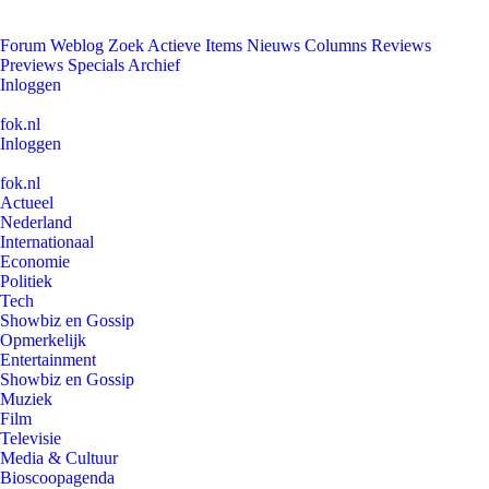
Forum
Weblog
Zoek
Actieve Items
Nieuws
Columns
Reviews
Previews
Specials
Archief
Inloggen
fok.nl
Inloggen
fok.nl
Actueel
Nederland
Internationaal
Economie
Politiek
Tech
Showbiz en Gossip
Opmerkelijk
Entertainment
Showbiz en Gossip
Muziek
Film
Televisie
Media & Cultuur
Bioscoopagenda