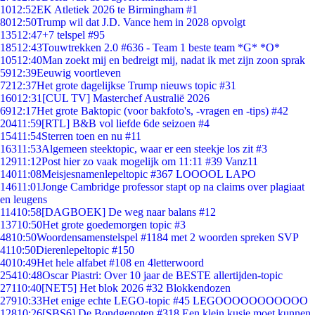
10
12:52
EK Atletiek 2026 te Birmingham #1
80
12:50
Trump wil dat J.D. Vance hem in 2028 opvolgt
135
12:47
+7 telspel #95
185
12:43
Touwtrekken 2.0 #636 - Team 1 beste team *G* *O*
105
12:40
Man zoekt mij en bedreigt mij, nadat ik met zijn zoon sprak
59
12:39
Eeuwig voortleven
72
12:37
Het grote dagelijkse Trump nieuws topic #31
160
12:31
[CUL TV] Masterchef Australië 2026
69
12:17
Het grote Baktopic (voor bakfoto's, -vragen en -tips) #42
204
11:59
[RTL] B&B vol liefde 6de seizoen #4
154
11:54
Sterren toen en nu #11
163
11:53
Algemeen steektopic, waar er een steekje los zit #3
129
11:12
Post hier zo vaak mogelijk om 11:11 #39 Vanz11
140
11:08
Meisjesnamenlepeltopic #367 LOOOOL LAPO
146
11:01
Jonge Cambridge professor stapt op na claims over plagiaat
en leugens
114
10:58
[DAGBOEK] De weg naar balans #12
137
10:50
Het grote goedemorgen topic #3
48
10:50
Woordensamenstelspel #1184 met 2 woorden spreken SVP
41
10:50
Dierenlepeltopic #150
40
10:49
Het hele alfabet #108 en 4letterwoord
254
10:48
Oscar Piastri: Over 10 jaar de BESTE allertijden-topic
271
10:40
[NET5] Het blok 2026 #32 Blokkendozen
279
10:33
Het enige echte LEGO-topic #45 LEGOOOOOOOOOOO
128
10:26
[SBS6] De Bondgenoten #318 Een klein kusje moet kunnen