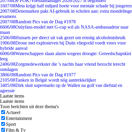
2
07/08
De FOK!Voetbalmanager 2026/2027 is begonnen
16
07/08
Meta krijgt half miljard boete voor mentale schade bij jongeren
20
07/08
Denemarken pakt AI-gebruik in scholen aan: extra mondelinge
examens
20
07/08
Random Pics van de Dag #1978
66
06/08
Onlyfans-model met G-cup wil als NASA-ambassadeur naar
maan
25
06/08
Huisarts per direct uit vak gezet om ernstig alcoholmisbruik
19
06/08
Drone met explosieven bij Duits vliegveld voedt vrees voor
hybride aanval
60
06/08
Waterschappen slaan alarm wegens droogte: Gereedschapskist
leeg
24
06/08
Zorgmedewerkster die 's nachts haar vriend bezocht terecht
ontslagen
38
06/08
Random Pics van de Dag #1977
21
05/08
Tanken in België wordt nóg aantrekkelijker
34
05/08
Dirk sluit supermarkt op de Wallen na golf van diefstal en
agressie
Laatste items
Laatste items
Toon berichten uit deze thema's
Actueel
Entertainment
Sport
Film & Tv