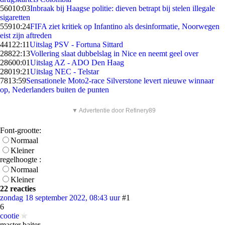
560
10:03
Inbraak bij Haagse politie: dieven betrapt bij stelen illegale
sigaretten
559
10:24
FIFA ziet kritiek op Infantino als desinformatie, Noorwegen
eist zijn aftreden
441
22:11
Uitslag PSV - Fortuna Sittard
288
22:13
Vollering slaat dubbelslag in Nice en neemt geel over
286
00:01
Uitslag AZ - ADO Den Haag
280
19:21
Uitslag NEC - Telstar
78
13:59
Sensationele Moto2-race Silverstone levert nieuwe winnaar
op, Nederlanders buiten de punten
▼ Advertentie door Refinery89
Font-grootte:
Normaal
Kleiner
regelhoogte :
Normaal
Kleiner
22 reacties
zondag 18 september 2022, 08:43 uur
#1
6
cootie
master baiter