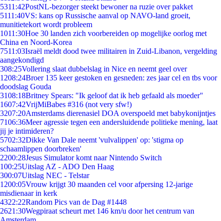
53
11:42
PostNL-bezorger steekt bewoner na ruzie over pakket
51
11:40
VS: kans op Russische aanval op NAVO-land groeit,
munitietekort wordt probleem
10
11:30
Hoe 30 landen zich voorbereiden op mogelijke oorlog met
China en Noord-Korea
75
11:03
Israël meldt dood twee militairen in Zuid-Libanon, vergelding
aangekondigd
3
08:25
Vollering slaat dubbelslag in Nice en neemt geel over
12
08:24
Broer 135 keer gestoken en gesneden: zes jaar cel en tbs voor
doodslag Gouda
31
08:18
Britney Spears: "Ik geloof dat ik heb gefaald als moeder"
16
07:42
VrijMiBabes #316 (not very sfw!)
32
07:20
Amsterdams dierenasiel DOA overspoeld met babykonijntjes
71
06:36
Meer agressie tegen een andersluidende politieke mening, laat
jij je intimideren?
57
02:32
Dikke Van Dale neemt 'vulvalippen' op: 'stigma op
schaamlippen doorbreken'
22
00:28
Jesus Simulator komt naar Nintendo Switch
1
00:25
Uitslag AZ - ADO Den Haag
3
00:07
Uitslag NEC - Telstar
12
00:05
Vrouw krijgt 30 maanden cel voor afpersing 12-jarige
misdienaar in kerk
43
22:22
Random Pics van de Dag #1448
26
21:30
Wegpiraat scheurt met 146 km/u door het centrum van
Amsterdam