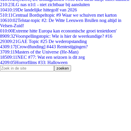
2
10:23
LG nas n1t1 - niet zichtbaar bij aansluiten
104
10:19
De landelijke hittegolf van 2026
5
10:11
Centraal Bordspeltopic #9 Waar we schuiven met karton
106
10:02
Telstar-topic #2: De Witte Leeuwen Brullen nog altijd in
Velsen-Zuid!
0
10:00
Extreme hitte Europa kan economische groei tenietdoen'
89
09:32
Voorspellingstopic: Wie is hier de weerkundige? #16
293
09:21
GAE Topic #25 De wederopstanding
43
09:17
[Crowdfunding] #443 Rentestijgingen?
37
09:11
Masters of the Universe (He-Man)
185
09:11
NEC #77: Wat een seizoen is dit zeg
42
09:05
Horrorfilms #33: Halloween