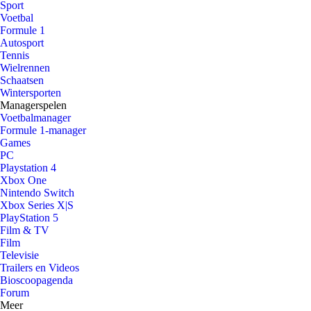
Sport
Voetbal
Formule 1
Autosport
Tennis
Wielrennen
Schaatsen
Wintersporten
Managerspelen
Voetbalmanager
Formule 1-manager
Games
PC
Playstation 4
Xbox One
Nintendo Switch
Xbox Series X|S
PlayStation 5
Film & TV
Film
Televisie
Trailers en Videos
Bioscoopagenda
Forum
Meer