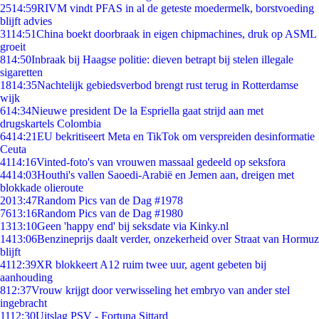
25
14:59
RIVM vindt PFAS in al de geteste moedermelk, borstvoeding
blijft advies
31
14:51
China boekt doorbraak in eigen chipmachines, druk op ASML
groeit
8
14:50
Inbraak bij Haagse politie: dieven betrapt bij stelen illegale
sigaretten
18
14:35
Nachtelijk gebiedsverbod brengt rust terug in Rotterdamse
wijk
6
14:34
Nieuwe president De la Espriella gaat strijd aan met
drugskartels Colombia
64
14:21
EU bekritiseert Meta en TikTok om verspreiden desinformatie
Ceuta
41
14:16
Vinted-foto's van vrouwen massaal gedeeld op seksfora
44
14:03
Houthi's vallen Saoedi-Arabië en Jemen aan, dreigen met
blokkade olieroute
20
13:47
Random Pics van de Dag #1978
76
13:16
Random Pics van de Dag #1980
13
13:10
Geen 'happy end' bij seksdate via Kinky.nl
14
13:06
Benzineprijs daalt verder, onzekerheid over Straat van Hormuz
blijft
41
12:39
XR blokkeert A12 ruim twee uur, agent gebeten bij
aanhouding
8
12:37
Vrouw krijgt door verwisseling het embryo van ander stel
ingebracht
11
12:30
Uitslag PSV - Fortuna Sittard