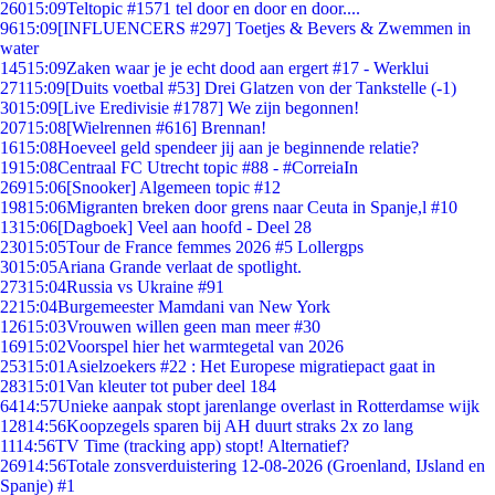
260
15:09
Teltopic #1571 tel door en door en door....
96
15:09
[INFLUENCERS #297] Toetjes & Bevers & Zwemmen in
water
145
15:09
Zaken waar je je echt dood aan ergert #17 - Werklui
271
15:09
[Duits voetbal #53] Drei Glatzen von der Tankstelle (-1)
30
15:09
[Live Eredivisie #1787] We zijn begonnen!
207
15:08
[Wielrennen #616] Brennan!
16
15:08
Hoeveel geld spendeer jij aan je beginnende relatie?
19
15:08
Centraal FC Utrecht topic #88 - #CorreiaIn
269
15:06
[Snooker] Algemeen topic #12
198
15:06
Migranten breken door grens naar Ceuta in Spanje,l #10
13
15:06
[Dagboek] Veel aan hoofd - Deel 28
230
15:05
Tour de France femmes 2026 #5 Lollergps
30
15:05
Ariana Grande verlaat de spotlight.
273
15:04
Russia vs Ukraine #91
22
15:04
Burgemeester Mamdani van New York
126
15:03
Vrouwen willen geen man meer #30
169
15:02
Voorspel hier het warmtegetal van 2026
253
15:01
Asielzoekers #22 : Het Europese migratiepact gaat in
283
15:01
Van kleuter tot puber deel 184
64
14:57
Unieke aanpak stopt jarenlange overlast in Rotterdamse wijk
128
14:56
Koopzegels sparen bij AH duurt straks 2x zo lang
11
14:56
TV Time (tracking app) stopt! Alternatief?
269
14:56
Totale zonsverduistering 12-08-2026 (Groenland, IJsland en
Spanje) #1