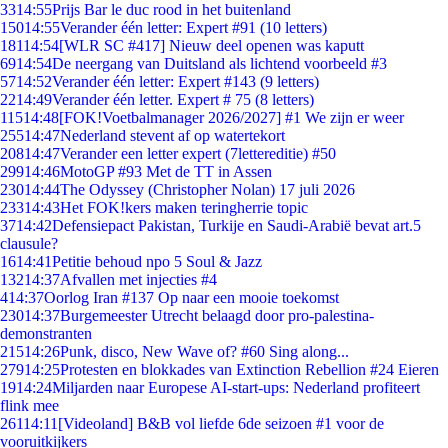
33
14:55
Prijs Bar le duc rood in het buitenland
150
14:55
Verander één letter: Expert #91 (10 letters)
181
14:54
[WLR SC #417] Nieuw deel openen was kaputt
69
14:54
De neergang van Duitsland als lichtend voorbeeld #3
57
14:52
Verander één letter: Expert #143 (9 letters)
22
14:49
Verander één letter. Expert # 75 (8 letters)
115
14:48
[FOK!Voetbalmanager 2026/2027] #1 We zijn er weer
255
14:47
Nederland stevent af op watertekort
208
14:47
Verander een letter expert (7lettereditie) #50
299
14:46
MotoGP #93 Met de TT in Assen
230
14:44
The Odyssey (Christopher Nolan) 17 juli 2026
233
14:43
Het FOK!kers maken teringherrie topic
37
14:42
Defensiepact Pakistan, Turkije en Saudi-Arabië bevat art.5
clausule?
16
14:41
Petitie behoud npo 5 Soul & Jazz
132
14:37
Afvallen met injecties #4
4
14:37
Oorlog Iran #137 Op naar een mooie toekomst
230
14:37
Burgemeester Utrecht belaagd door pro-palestina-
demonstranten
215
14:26
Punk, disco, New Wave of? #60 Sing along...
279
14:25
Protesten en blokkades van Extinction Rebellion #24 Eieren
19
14:24
Miljarden naar Europese AI-start-ups: Nederland profiteert
flink mee
261
14:11
[Videoland] B&B vol liefde 6de seizoen #1 voor de
vooruitkijkers