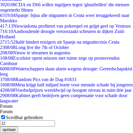
39
20:08
CDA en D66 willen ingrijpen tegen 'gluurbrillen' die mensen
ongemerkt filmen
63
19:04
Spanje: bijna alle migranten in Ceuta weer teruggekeerd naar
Marokko
4
17:13
Niewiadoma profiteert van pokerspel en grijpt geel op Ventoux
7
16:10
Aanhoudende droogte veroorzaakt scheuren in dijken Zuid-
Holland
27
15:52
Italië hindert reizigers uit Spanje na migratiecrisis Ceuta
23
08/08
Long live the 7th of October
2
08/08
Nieuw te streamen in augustus
1
08/08
Excelsior opent seizoen met ruime zege op promovendus
Cambuur
60
08/08
Waterschappen slaan alarm wegens droogte: Gereedschapskist
leeg
37
08/08
Random Pics van de Dag #1833
16
08/08
Meta krijgt half miljard boete voor mentale schade bij jongeren
42
08/08
Voedselprijzen wereldwijd op hoogste niveau in ruim drie jaar
29
08/08
Kabinet geeft bedrijven geen compensatie voor schade door
laagwater
Forum
Forum
Scrollbar gebruiken
opslaan