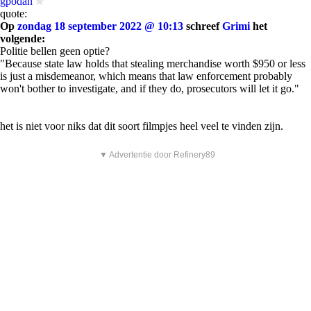
gpodan
quote:
Op
zondag 18 september 2022 @ 10:13
schreef
Grimi
het
volgende:
Politie bellen geen optie?
"Because state law holds that stealing merchandise worth $950 or less
is just a misdemeanor, which means that law enforcement probably
won't bother to investigate, and if they do, prosecutors will let it go."
het is niet voor niks dat dit soort filmpjes heel veel te vinden zijn.
▼ Advertentie door Refinery89