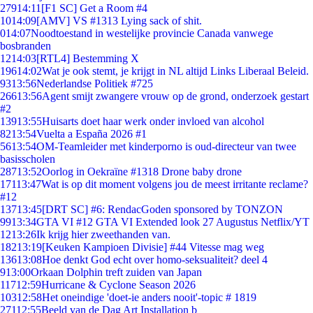
279
14:11
[F1 SC] Get a Room #4
10
14:09
[AMV] VS #1313 Lying sack of shit.
0
14:07
Noodtoestand in westelijke provincie Canada vanwege
bosbranden
12
14:03
[RTL4] Bestemming X
196
14:02
Wat je ook stemt, je krijgt in NL altijd Links Liberaal Beleid.
93
13:56
Nederlandse Politiek #725
266
13:56
Agent smijt zwangere vrouw op de grond, onderzoek gestart
#2
139
13:55
Huisarts doet haar werk onder invloed van alcohol
82
13:54
Vuelta a España 2026 #1
56
13:54
OM-Teamleider met kinderporno is oud-directeur van twee
basisscholen
287
13:52
Oorlog in Oekraïne #1318 Drone baby drone
171
13:47
Wat is op dit moment volgens jou de meest irritante reclame?
#12
137
13:45
[DRT SC] #6: RendacGoden sponsored by TONZON
99
13:34
GTA VI #12 GTA VI Extended look 27 Augustus Netflix/YT
12
13:26
Ik krijg hier zweethanden van.
182
13:19
[Keuken Kampioen Divisie] #44 Vitesse mag weg
136
13:08
Hoe denkt God echt over homo-seksualiteit? deel 4
9
13:00
Orkaan Dolphin treft zuiden van Japan
117
12:59
Hurricane & Cyclone Season 2026
103
12:58
Het oneindige 'doet-ie anders nooit'-topic # 1819
271
12:55
Beeld van de Dag Art Installation b