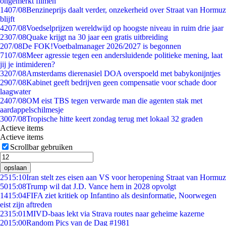
ongemerkt filmen
14
07/08
Benzineprijs daalt verder, onzekerheid over Straat van Hormuz
blijft
42
07/08
Voedselprijzen wereldwijd op hoogste niveau in ruim drie jaar
23
07/08
Quake krijgt na 30 jaar een gratis uitbreiding
2
07/08
De FOK!Voetbalmanager 2026/2027 is begonnen
71
07/08
Meer agressie tegen een andersluidende politieke mening, laat
jij je intimideren?
32
07/08
Amsterdams dierenasiel DOA overspoeld met babykonijntjes
29
07/08
Kabinet geeft bedrijven geen compensatie voor schade door
laagwater
24
07/08
OM eist TBS tegen verwarde man die agenten stak met
aardappelschilmesje
30
07/08
Tropische hitte keert zondag terug met lokaal 32 graden
Actieve items
Actieve items
Scrollbar gebruiken
opslaan
25
15:10
Iran stelt zes eisen aan VS voor heropening Straat van Hormuz
50
15:08
Trump wil dat J.D. Vance hem in 2028 opvolgt
14
15:04
FIFA ziet kritiek op Infantino als desinformatie, Noorwegen
eist zijn aftreden
23
15:01
MIVD-baas lekt via Strava routes naar geheime kazerne
20
15:00
Random Pics van de Dag #1981