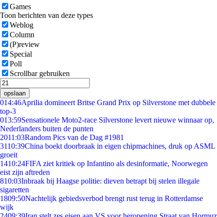
Games
Toon berichten van deze types
Weblog
Column
(P)review
Special
Poll
Scrollbar gebruiken
opslaan
0
14:46
Aprilia domineert Britse Grand Prix op Silverstone met dubbele
top-3
0
13:59
Sensationele Moto2-race Silverstone levert nieuwe winnaar op,
Nederlanders buiten de punten
20
11:03
Random Pics van de Dag #1981
31
10:39
China boekt doorbraak in eigen chipmachines, druk op ASML
groeit
14
10:24
FIFA ziet kritiek op Infantino als desinformatie, Noorwegen
eist zijn aftreden
8
10:03
Inbraak bij Haagse politie: dieven betrapt bij stelen illegale
sigaretten
18
09:50
Nachtelijk gebiedsverbod brengt rust terug in Rotterdamse
wijk
24
09:39
Iran stelt zes eisen aan VS voor heropening Straat van Hormuz