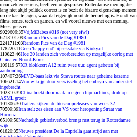
maar zelden serieus, heeft een uitgesproken Rotterdamse mening die
lang niet altijd politiek correct is en bezit de bizarre eigenschap mensen
op de kast te jagen, waar dat eigenlijk nooit de bedoeling is. Houdt van
films, series, tech en gamen, en wil vooral nieuws met een mening.
Meest gelezen
90296
06:35
VrijMiBabes #316 (not very sfw!)
62181
01:09
Random Pics van de Dag #1980
22417
11:03
Random Pics van de Dag #1981
1782
20:11
Geen 'happy end' bij seksdate via Kinky.nl
1108
23:46
Hoe 30 landen zich voorbereiden op mogelijke oorlog met
China en Noord-Korea
1091
19:57
XR blokkeert A12 ruim twee uur, agent gebeten bij
aanhouding
1074
07:36
MIVD-baas lekt via Strava routes naar geheime kazerne
1066
21:14
Vrouw krijgt door verwisseling het embryo van ander stel
ingebracht
1023
10:39
China boekt doorbraak in eigen chipmachines, druk op
ASML groeit
1013
06:30
Trailers kijken: de bioscoopreleases van week 32
705
09:39
Iran stelt zes eisen aan VS voor heropening Straat van
Hormuz
651
09:50
Nachtelijk gebiedsverbod brengt rust terug in Rotterdamse
wijk
618
20:35
Nieuwe president De la Espriella gaat strijd aan met
drugskartels Colombia