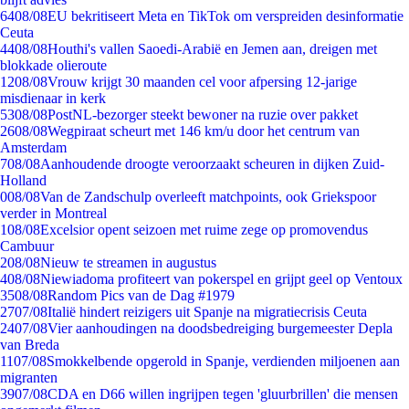
64
08/08
EU bekritiseert Meta en TikTok om verspreiden desinformatie
Ceuta
44
08/08
Houthi's vallen Saoedi-Arabië en Jemen aan, dreigen met
blokkade olieroute
12
08/08
Vrouw krijgt 30 maanden cel voor afpersing 12-jarige
misdienaar in kerk
53
08/08
PostNL-bezorger steekt bewoner na ruzie over pakket
26
08/08
Wegpiraat scheurt met 146 km/u door het centrum van
Amsterdam
7
08/08
Aanhoudende droogte veroorzaakt scheuren in dijken Zuid-
Holland
0
08/08
Van de Zandschulp overleeft matchpoints, ook Griekspoor
verder in Montreal
1
08/08
Excelsior opent seizoen met ruime zege op promovendus
Cambuur
2
08/08
Nieuw te streamen in augustus
4
08/08
Niewiadoma profiteert van pokerspel en grijpt geel op Ventoux
35
08/08
Random Pics van de Dag #1979
27
07/08
Italië hindert reizigers uit Spanje na migratiecrisis Ceuta
24
07/08
Vier aanhoudingen na doodsbedreiging burgemeester Depla
van Breda
11
07/08
Smokkelbende opgerold in Spanje, verdienden miljoenen aan
migranten
39
07/08
CDA en D66 willen ingrijpen tegen 'gluurbrillen' die mensen