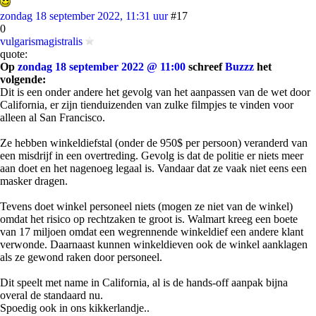
zondag 18 september 2022, 11:31 uur
#17
0
vulgarismagistralis
quote:
Op
zondag 18 september 2022 @ 11:00
schreef
Buzzz
het
volgende:
Dit is een onder andere het gevolg van het aanpassen van de wet door
California, er zijn tienduizenden van zulke filmpjes te vinden voor
alleen al San Francisco.
Ze hebben winkeldiefstal (onder de 950$ per persoon) veranderd van
een misdrijf in een overtreding. Gevolg is dat de politie er niets meer
aan doet en het nagenoeg legaal is. Vandaar dat ze vaak niet eens een
masker dragen.
Tevens doet winkel personeel niets (mogen ze niet van de winkel)
omdat het risico op rechtzaken te groot is. Walmart kreeg een boete
van 17 miljoen omdat een wegrennende winkeldief een andere klant
verwonde. Daarnaast kunnen winkeldieven ook de winkel aanklagen
als ze gewond raken door personeel.
Dit speelt met name in California, al is de hands-off aanpak bijna
overal de standaard nu.
Spoedig ook in ons kikkerlandje..