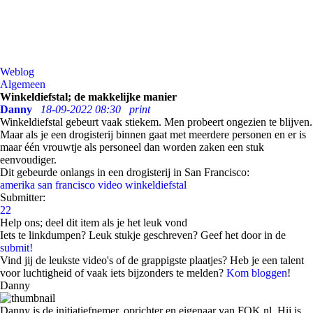
Weblog
Algemeen
Winkeldiefstal; de makkelijke manier
Danny
18-09-2022 08:30
print
Winkeldiefstal gebeurt vaak stiekem. Men probeert ongezien te blijven.
Maar als je een drogisterij binnen gaat met meerdere personen en er is
maar één vrouwtje als personeel dan worden zaken een stuk
eenvoudiger.
Dit gebeurde onlangs in een drogisterij in San Francisco:
amerika
san francisco
video
winkeldiefstal
Submitter:
22
Help ons; deel dit item als je het leuk vond
Iets te linkdumpen? Leuk stukje geschreven? Geef het door in de
submit!
Vind jij de leukste video's of de grappigste plaatjes? Heb je een talent
voor luchtigheid of vaak iets bijzonders te melden?
Kom bloggen
!
Danny
Danny is de initiatiefnemer, oprichter en eigenaar van FOK.nl. Hij is