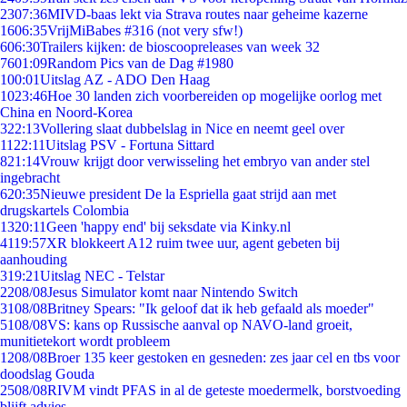
23
07:36
MIVD-baas lekt via Strava routes naar geheime kazerne
16
06:35
VrijMiBabes #316 (not very sfw!)
6
06:30
Trailers kijken: de bioscoopreleases van week 32
76
01:09
Random Pics van de Dag #1980
1
00:01
Uitslag AZ - ADO Den Haag
10
23:46
Hoe 30 landen zich voorbereiden op mogelijke oorlog met
China en Noord-Korea
3
22:13
Vollering slaat dubbelslag in Nice en neemt geel over
11
22:11
Uitslag PSV - Fortuna Sittard
8
21:14
Vrouw krijgt door verwisseling het embryo van ander stel
ingebracht
6
20:35
Nieuwe president De la Espriella gaat strijd aan met
drugskartels Colombia
13
20:11
Geen 'happy end' bij seksdate via Kinky.nl
41
19:57
XR blokkeert A12 ruim twee uur, agent gebeten bij
aanhouding
3
19:21
Uitslag NEC - Telstar
22
08/08
Jesus Simulator komt naar Nintendo Switch
31
08/08
Britney Spears: "Ik geloof dat ik heb gefaald als moeder"
51
08/08
VS: kans op Russische aanval op NAVO-land groeit,
munitietekort wordt probleem
12
08/08
Broer 135 keer gestoken en gesneden: zes jaar cel en tbs voor
doodslag Gouda
25
08/08
RIVM vindt PFAS in al de geteste moedermelk, borstvoeding
blijft advies