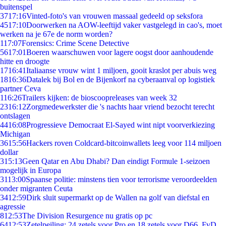
buitenspel
37
17:16
Vinted-foto's van vrouwen massaal gedeeld op seksfora
45
17:10
Doorwerken na AOW-leeftijd vaker vastgelegd in cao's, moet
werken na je 67e de norm worden?
1
17:07
Forensics: Crime Scene Detective
56
17:01
Boeren waarschuwen voor lagere oogst door aanhoudende
hitte en droogte
17
16:41
Italiaanse vrouw wint 1 miljoen, gooit kraslot per abuis weg
18
16:36
Datalek bij Bol en de Bijenkorf na cyberaanval op logistiek
partner Ceva
1
16:26
Trailers kijken: de bioscoopreleases van week 32
23
16:12
Zorgmedewerkster die 's nachts haar vriend bezocht terecht
ontslagen
44
16:08
Progressieve Democraat El-Sayed wint nipt voorverkiezing
Michigan
36
15:56
Hackers roven Coldcard-bitcoinwallets leeg voor 114 miljoen
dollar
3
15:13
Geen Qatar en Abu Dhabi? Dan eindigt Formule 1-seizoen
mogelijk in Europa
31
13:00
Spaanse politie: minstens tien voor terrorisme veroordeelden
onder migranten Ceuta
34
12:59
Dirk sluit supermarkt op de Wallen na golf van diefstal en
agressie
8
12:53
The Division Resurgence nu gratis op pc
64
12:53
Zetelpeiling: 24 zetels voor Pro en 18 zetels voor D66, FvD,