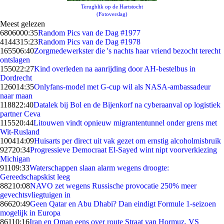
Terugblik op de Hartstocht
(Fotoverslag)
Meest gelezen
68060
00:35
Random Pics van de Dag #1977
41443
15:23
Random Pics van de Dag #1978
1655
06:40
Zorgmedewerkster die 's nachts haar vriend bezocht terecht
ontslagen
1550
22:27
Kind overleden na aanrijding door AH-bestelbus in
Dordrecht
1260
14:35
Onlyfans-model met G-cup wil als NASA-ambassadeur
naar maan
1188
22:40
Datalek bij Bol en de Bijenkorf na cyberaanval op logistiek
partner Ceva
1155
20:44
Litouwen vindt opnieuw migrantentunnel onder grens met
Wit-Rusland
1004
14:09
Huisarts per direct uit vak gezet om ernstig alcoholmisbruik
927
20:34
Progressieve Democraat El-Sayed wint nipt voorverkiezing
Michigan
911
09:33
Waterschappen slaan alarm wegens droogte:
Gereedschapskist leeg
882
10:08
NAVO zet wegens Russische provocatie 250% meer
gevechtsvliegtuigen in
866
20:49
Geen Qatar en Abu Dhabi? Dan eindigt Formule 1-seizoen
mogelijk in Europa
861
10:16
Iran en Oman eens over route Straat van Hormuz, VS