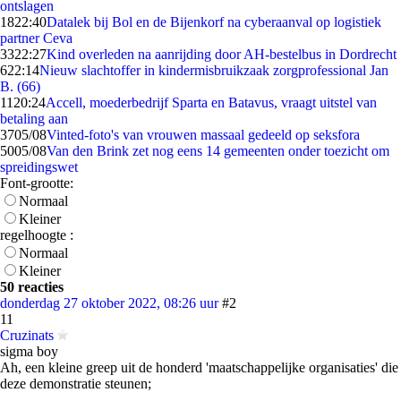
ontslagen
18
22:40
Datalek bij Bol en de Bijenkorf na cyberaanval op logistiek
partner Ceva
33
22:27
Kind overleden na aanrijding door AH-bestelbus in Dordrecht
6
22:14
Nieuw slachtoffer in kindermisbruikzaak zorgprofessional Jan
B. (66)
11
20:24
Accell, moederbedrijf Sparta en Batavus, vraagt uitstel van
betaling aan
37
05/08
Vinted-foto's van vrouwen massaal gedeeld op seksfora
50
05/08
Van den Brink zet nog eens 14 gemeenten onder toezicht om
spreidingswet
Font-grootte:
Normaal
Kleiner
regelhoogte :
Normaal
Kleiner
50 reacties
donderdag 27 oktober 2022, 08:26 uur
#2
11
Cruzinats
sigma boy
Ah, een kleine greep uit de honderd 'maatschappelijke organisaties' die
deze demonstratie steunen;