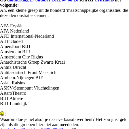
volgende:
Ah, een kleine greep uit de honderd 'maatschappelijke organisaties' die
deze demonstratie steunen;
AFA Fryslân
AFA Nederland
AFD International-Nederland
All Included
Amersfoort BIJ1
Amsterdam BIJ1
Amsterdam City Rights
Anarchistische Groep Zwarte Kraai
Antifa Utrecht
Antifascistisch Front Maastricht
Arnhem-Nijmegen BIJ1
Asian Raisins
ASKV/Steunpunt Vluchtelingen
AstaroTheatro
BIJ1 Almere
BIJ1 Landelijk
!
Waarom doe je net alsof je daar verbaasd over bent? Het zou juist gek
zijn als die groepen hier niet aan meededen.