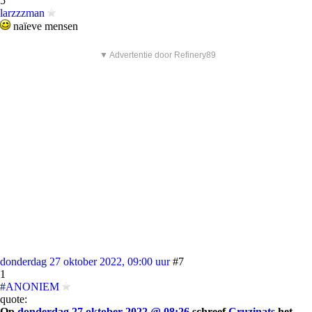
5
larzzzman
naïeve mensen
▼ Advertentie door Refinery89
donderdag 27 oktober 2022, 09:00 uur
#7
1
#ANONIEM
quote:
Op
donderdag 27 oktober 2022 @ 08:26
schreef
Cruzinats
het