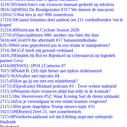
32
16:56
Vinted-foto's van vrouwen massaal gedeeld op seksfora
38
16:54
[SBS6] De Bondgenoten #317 We dansen de macaroni
120
16:51
Wat lees je nu? #96 zomerlezen
171
16:50
Gianni Infantino doet aanbod om 211 voetbalbonden 'om te
kopen'
112
16:49
Hurricane & Cyclone Season 2026
237
16:45
Speciaalbieren #80: another one bites the dust
56
16:44
Covid19 the aftermath #17 bananenmilkshake
6
16:39
Wel eens geprobeerd jou in een relatie te manipuleren?
37
16:38
GGZ heeft mij gezond verklaard.
34
16:29
Datalek bij Bol en Bijenkorf na cyberaanval op logistiek
partner Ceva
43
16:09
[NWS] / [POL] Cartoons #7
70
15:58
Nabil B. (20) rijdt fietser aan tijdens dollemansrit
64
15:56
Afvallen met injecties #4
11
15:45
Hoe ga jij om met een relatiebreuk?
147
15:45
[podcasts] Misdaad podcasts #3 - Twee weken taakstraf
15
15:34
Waarom doen vrouwen altijd hun telly in de kontzak?
141
15:18
sc Heerenveen #52: Waar Koning Sarr de dienst uitmaakt
27
15:16
Zou je vreemdgaan in een relatie kunnen vergeven?
21
15:13
Het grote dagelijkse Trump nieuws topic #31
102
15:09
[Breien] Deel 21, met zomerbreisels
72
15:08
Voedselwaakhond wil dat Efteling stopt met onbeperkt
frisdrank
Nederland