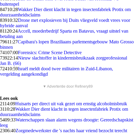
buitenspel
847
10:28
Wakker Dier dient klacht in tegen insectenfabriek Protix om
duurzaamheidsclaims
839
10:32
Drone met explosieven bij Duits vliegveld voedt vrees voor
hybride aanval
811
20:24
Accell, moederbedrijf Sparta en Batavus, vraagt uitstel van
betaling aan
796
11:27
Capibara's lopen Braziliaans parlementsgebouw Mato Grosso
binnen
741
07:00
Forensics: Crime Scene Detective
739
22:14
Nieuw slachtoffer in kindermisbruikzaak zorgprofessional
Jan B. (66)
724
10:59
Israël meldt dood twee militairen in Zuid-Libanon,
vergelding aangekondigd
▼ Advertentie door Refinery89
Lees ook
21
14:09
Huisarts per direct uit vak gezet om ernstig alcoholmisbruik
31
10:28
Wakker Dier dient klacht in tegen insectenfabriek Protix om
duurzaamheidsclaims
54
09:33
Waterschappen slaan alarm wegens droogte: Gereedschapskist
leeg
23
06:40
Zorgmedewerkster die 's nachts haar vriend bezocht terecht