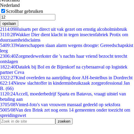
Nederland
Scrollbar gebruiken
opslaan
21
14:09
Huisarts per direct uit vak gezet om ernstig alcoholmisbruik
31
10:28
Wakker Dier dient klacht in tegen insectenfabriek Protix om
duurzaamheidsclaims
54
09:33
Waterschappen slaan alarm wegens droogte: Gereedschapskist
leeg
23
06:40
Zorgmedewerkster die 's nachts haar vriend bezocht terecht
ontslagen
18
22:40
Datalek bij Bol en de Bijenkorf na cyberaanval op logistiek
partner Ceva
33
22:27
Kind overleden na aanrijding door AH-bestelbus in Dordrecht
6
22:14
Nieuw slachtoffer in kindermisbruikzaak zorgprofessional Jan
B. (66)
11
20:24
Accell, moederbedrijf Sparta en Batavus, vraagt uitstel van
betaling aan
37
05/08
Vinted-foto's van vrouwen massaal gedeeld op seksfora
50
05/08
Van den Brink zet nog eens 14 gemeenten onder toezicht om
spreidingswet