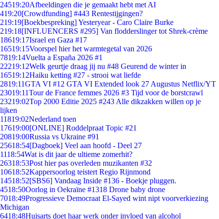
245
19:20
Afbeeldingen die je gemaakt hebt met AI
4
19:20
[Crowdfunding] #443 Rentestijgingen?
2
19:19
[Boekbespreking] Yesteryear - Caro Claire Burke
2
19:18
[INFLUENCERS #295] Van flodderslinger tot Shrek-crème
186
19:17
Israel en Gaza #17
165
19:15
Voorspel hier het warmtegetal van 2026
78
19:14
Vuelta a España 2026 #1
222
19:12
Welk geurtje draag jij nu #48 Geurend de winter in
165
19:12
Haiku ketting #27 - strooi wat liefde
28
19:11
GTA VI #12 GTA VI Extended look 27 Augustus Netflix/YT
230
19:11
Tour de France femmes 2026 #3 Tijd voor de borstcrawl
232
19:02
Top 2000 Editie 2025 #243 Alle dikzakken willen op je
lijken
118
19:02
Nederland toen
176
19:00
[ONLINE] Roddelpraat Topic #21
208
19:00
Russia vs Ukraine #91
256
18:54
[Dagboek] Veel aan hoofd - Deel 27
11
18:54
Wat is dit jaar de ultieme zomerhit?
263
18:53
Post hier pas overleden muzikanten #32
106
18:52
Kappersoorlog teistert Regio Rijnmond
145
18:52
[SBS6] Vandaag Inside #136 - Boekje pluggen.
45
18:50
Oorlog in Oekraïne #1318 Drone baby drone
70
18:49
Progressieve Democraat El-Sayed wint nipt voorverkiezing
Michigan
64
18:48
Huisarts doet haar werk onder invloed van alcohol