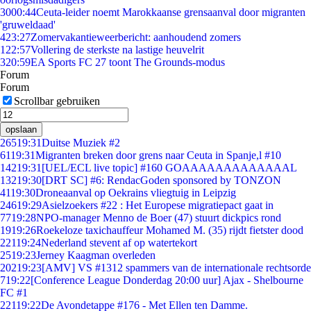
30
00:44
Ceuta-leider noemt Marokkaanse grensaanval door migranten
'gruweldaad'
4
23:27
Zomervakantieweerbericht: aanhoudend zomers
1
22:57
Vollering de sterkste na lastige heuvelrit
3
20:59
EA Sports FC 27 toont The Grounds-modus
Forum
Forum
Scrollbar gebruiken
opslaan
265
19:31
Duitse Muziek #2
61
19:31
Migranten breken door grens naar Ceuta in Spanje,l #10
142
19:31
[UEL/ECL live topic] #160 GOAAAAAAAAAAAAAL
132
19:30
[DRT SC] #6: RendacGoden sponsored by TONZON
41
19:30
Droneaanval op Oekrains vliegtuig in Leipzig
246
19:29
Asielzoekers #22 : Het Europese migratiepact gaat in
77
19:28
NPO-manager Menno de Boer (47) stuurt dickpics rond
19
19:26
Roekeloze taxichauffeur Mohamed M. (35) rijdt fietster dood
221
19:24
Nederland stevent af op watertekort
25
19:23
Jerney Kaagman overleden
202
19:23
[AMV] VS #1312 spammers van de internationale rechtsorde
7
19:22
[Conference League Donderdag 20:00 uur] Ajax - Shelbourne
FC #1
221
19:22
De Avondetappe #176 - Met Ellen ten Damme.