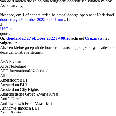
van de 8 landen die ze op hun terugtocht doorkruisen kunnen ze ook
Asiel aanvragen.
Neeeeee, om 1 of andere reden helemaal doorgelopen naar Nederland
donderdag 27 oktober 2022, 09:51 uur
#12
3
HSG
quote:
Op
donderdag 27 oktober 2022 @ 08:26
schreef
Cruzinats
het
volgende:
Ah, een kleine greep uit de honderd 'maatschappelijke organisaties' die
deze demonstratie steunen;
AFA Fryslân
AFA Nederland
AFD International-Nederland
All Included
Amersfoort BIJ1
Amsterdam BIJ1
Amsterdam City Rights
Anarchistische Groep Zwarte Kraai
Antifa Utrecht
Antifascistisch Front Maastricht
Arnhem-Nijmegen BIJ1
Asian Raisins