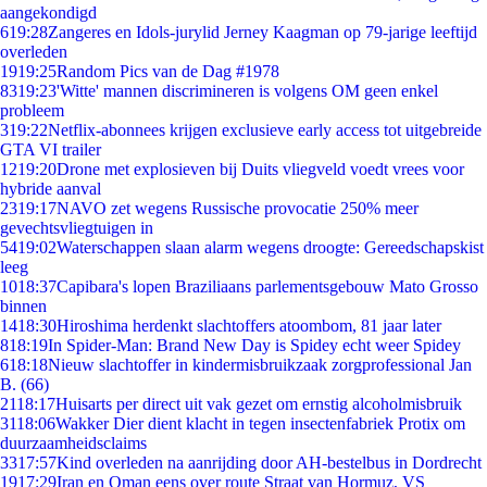
aangekondigd
6
19:28
Zangeres en Idols-jurylid Jerney Kaagman op 79-jarige leeftijd
overleden
19
19:25
Random Pics van de Dag #1978
83
19:23
'Witte' mannen discrimineren is volgens OM geen enkel
probleem
3
19:22
Netflix-abonnees krijgen exclusieve early access tot uitgebreide
GTA VI trailer
12
19:20
Drone met explosieven bij Duits vliegveld voedt vrees voor
hybride aanval
23
19:17
NAVO zet wegens Russische provocatie 250% meer
gevechtsvliegtuigen in
54
19:02
Waterschappen slaan alarm wegens droogte: Gereedschapskist
leeg
10
18:37
Capibara's lopen Braziliaans parlementsgebouw Mato Grosso
binnen
14
18:30
Hiroshima herdenkt slachtoffers atoombom, 81 jaar later
8
18:19
In Spider-Man: Brand New Day is Spidey echt weer Spidey
6
18:18
Nieuw slachtoffer in kindermisbruikzaak zorgprofessional Jan
B. (66)
21
18:17
Huisarts per direct uit vak gezet om ernstig alcoholmisbruik
31
18:06
Wakker Dier dient klacht in tegen insectenfabriek Protix om
duurzaamheidsclaims
33
17:57
Kind overleden na aanrijding door AH-bestelbus in Dordrecht
19
17:29
Iran en Oman eens over route Straat van Hormuz, VS