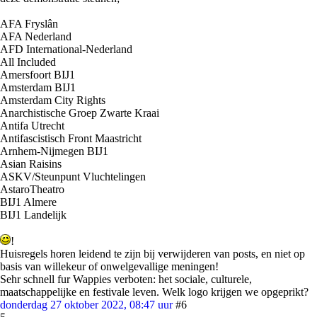
AFA Fryslân
AFA Nederland
AFD International-Nederland
All Included
Amersfoort BIJ1
Amsterdam BIJ1
Amsterdam City Rights
Anarchistische Groep Zwarte Kraai
Antifa Utrecht
Antifascistisch Front Maastricht
Arnhem-Nijmegen BIJ1
Asian Raisins
ASKV/Steunpunt Vluchtelingen
AstaroTheatro
BIJ1 Almere
BIJ1 Landelijk
!
Huisregels horen leidend te zijn bij verwijderen van posts, en niet op
basis van willekeur of onwelgevallige meningen!
Sehr schnell fur Wappies verboten: het sociale, culturele,
maatschappelijke en festivale leven. Welk logo krijgen we opgeprikt?
donderdag 27 oktober 2022, 08:47 uur
#6