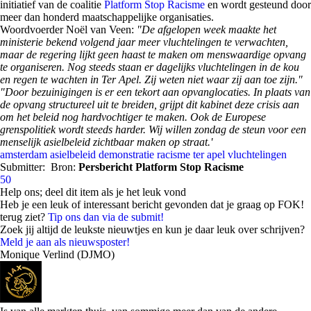
initiatief van de coalitie
Platform Stop Racisme
en wordt gesteund door
meer dan honderd maatschappelijke organisaties.
Woordvoerder Noël van Veen:
"De afgelopen week maakte het
ministerie bekend volgend jaar meer vluchtelingen te verwachten,
maar de regering lijkt geen haast te maken om menswaardige opvang
te organiseren. Nog steeds staan er dagelijks vluchtelingen in de kou
en regen te wachten in Ter Apel. Zij weten niet waar zij aan toe zijn."
"Door bezuinigingen is er een tekort aan opvanglocaties. In plaats van
de opvang structureel uit te breiden, grijpt dit kabinet deze crisis aan
om het beleid nog hardvochtiger te maken. Ook de Europese
grenspolitiek wordt steeds harder. Wij willen zondag de steun voor een
menselijk asielbeleid zichtbaar maken op straat.'
amsterdam
asielbeleid
demonstratie
racisme
ter apel
vluchtelingen
Submitter:
Bron:
Persbericht Platform Stop Racisme
50
Help ons; deel dit item als je het leuk vond
Heb je een leuk of interessant bericht gevonden dat je graag op FOK!
terug ziet?
Tip ons dan via de submit!
Zoek jij altijd de leukste nieuwtjes en kun je daar leuk over schrijven?
Meld je aan als nieuwsposter!
Monique Verlind (DJMO)