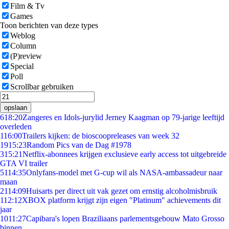
Film & Tv
Games
Toon berichten van deze types
Weblog
Column
(P)review
Special
Poll
Scrollbar gebruiken
opslaan
6
18:20
Zangeres en Idols-jurylid Jerney Kaagman op 79-jarige leeftijd
overleden
1
16:00
Trailers kijken: de bioscoopreleases van week 32
19
15:23
Random Pics van de Dag #1978
3
15:21
Netflix-abonnees krijgen exclusieve early access tot uitgebreide
GTA VI trailer
51
14:35
Onlyfans-model met G-cup wil als NASA-ambassadeur naar
maan
21
14:09
Huisarts per direct uit vak gezet om ernstig alcoholmisbruik
1
12:12
XBOX platform krijgt zijn eigen "Platinum" achievements dit
jaar
10
11:27
Capibara's lopen Braziliaans parlementsgebouw Mato Grosso
binnen