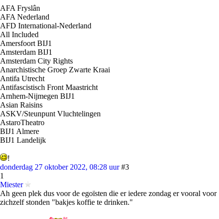
AFA Fryslân
AFA Nederland
AFD International-Nederland
All Included
Amersfoort BIJ1
Amsterdam BIJ1
Amsterdam City Rights
Anarchistische Groep Zwarte Kraai
Antifa Utrecht
Antifascistisch Front Maastricht
Arnhem-Nijmegen BIJ1
Asian Raisins
ASKV/Steunpunt Vluchtelingen
AstaroTheatro
BIJ1 Almere
BIJ1 Landelijk
!
donderdag 27 oktober 2022, 08:28 uur
#3
1
Miester
Ah geen plek dus voor de egoïsten die er iedere zondag er vooral voor
zichzelf stonden "bakjes koffie te drinken."