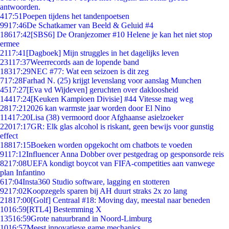
antwoorden.
4
17:51
Poepen tijdens het tandenpoetsen
99
17:46
De Schatkamer van Beeld & Geluid #4
186
17:42
[SBS6] De Oranjezomer #10 Helene je kan het niet stop
ermee
21
17:41
[Dagboek] Mijn struggles in het dagelijks leven
231
17:37
Weerrecords aan de lopende band
183
17:29
NEC #77: Wat een seizoen is dit zeg
7
17:28
Farhad N. (25) krijgt levenslang voor aanslag Munchen
45
17:27
[Eva vd Wijdeven] geruchten over dakloosheid
144
17:24
[Keuken Kampioen Divisie] #44 Vitesse mag weg
28
17:21
2026 kan warmste jaar worden door El Nino
114
17:20
Lisa (38) vermoord door Afghaanse asielzoeker
220
17:17
GR: Elk glas alcohol is riskant, geen bewijs voor gunstig
effect
188
17:15
Boeken worden opgekocht om chatbots te voeden
91
17:12
Influencer Anna Dobber over pestgedrag op gesponsorde reis
82
17:08
UEFA kondigt boycot van FIFA-competities aan vanwege
plan Infantino
6
17:04
Insta360 Studio software, lagging en stotteren
92
17:02
Koopzegels sparen bij AH duurt straks 2x zo lang
218
17:00
[Golf] Centraal #18: Moving day, meestal naar beneden
10
16:59
[RTL4] Bestemming X
135
16:59
Grote natuurbrand in Noord-Limburg
10
16:57
Meest innovatieve game mechanics