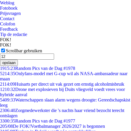
Weblog
Fotoboek
Prijsvragen
Contact
Colofon
Feedback
Tip de redactie
FOK!
FOK!
Scrollbar gebruiken
opslaan
19
15:23
Random Pics van de Dag #1978
52
14:35
Onlyfans-model met G-cup wil als NASA-ambassadeur naar
maan
21
14:09
Huisarts per direct uit vak gezet om ernstig alcoholmisbruik
12
10:32
Drone met explosieven bij Duits vliegveld voedt vrees voor
hybride aanval
54
09:33
Waterschappen slaan alarm wegens droogte: Gereedschapskist
leeg
23
06:40
Zorgmedewerkster die 's nachts haar vriend bezocht terecht
ontslagen
33
00:35
Random Pics van de Dag #1977
2
05/08
De FOK!Voetbalmanager 2026/2027 is begonnen