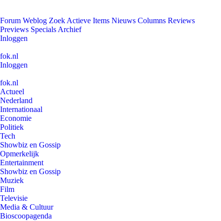
Forum
Weblog
Zoek
Actieve Items
Nieuws
Columns
Reviews
Previews
Specials
Archief
Inloggen
fok.nl
Inloggen
fok.nl
Actueel
Nederland
Internationaal
Economie
Politiek
Tech
Showbiz en Gossip
Opmerkelijk
Entertainment
Showbiz en Gossip
Muziek
Film
Televisie
Media & Cultuur
Bioscoopagenda