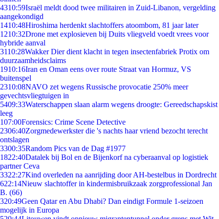
43
10:59
Israël meldt dood twee militairen in Zuid-Libanon, vergelding
aangekondigd
14
10:48
Hiroshima herdenkt slachtoffers atoombom, 81 jaar later
12
10:32
Drone met explosieven bij Duits vliegveld voedt vrees voor
hybride aanval
31
10:28
Wakker Dier dient klacht in tegen insectenfabriek Protix om
duurzaamheidsclaims
19
10:16
Iran en Oman eens over route Straat van Hormuz, VS
buitenspel
23
10:08
NAVO zet wegens Russische provocatie 250% meer
gevechtsvliegtuigen in
54
09:33
Waterschappen slaan alarm wegens droogte: Gereedschapskist
leeg
1
07:00
Forensics: Crime Scene Detective
23
06:40
Zorgmedewerkster die 's nachts haar vriend bezocht terecht
ontslagen
33
00:35
Random Pics van de Dag #1977
18
22:40
Datalek bij Bol en de Bijenkorf na cyberaanval op logistiek
partner Ceva
33
22:27
Kind overleden na aanrijding door AH-bestelbus in Dordrecht
6
22:14
Nieuw slachtoffer in kindermisbruikzaak zorgprofessional Jan
B. (66)
3
20:49
Geen Qatar en Abu Dhabi? Dan eindigt Formule 1-seizoen
mogelijk in Europa
5
20:44
Litouwen vindt opnieuw migrantentunnel onder grens met Wit-