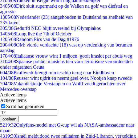
21
05/08
Tanken in België wordt nóg aantrekkelijker
34
05/08
Dirk sluit supermarkt op de Wallen na golf van diefstal en
agressie
13
05/08
Nederlander (23) aangehouden in Duitsland na snelheid van
235 km/u
3
05/08
Gedurfd NEC blijft overeind bij Olympiakos
14
05/08
Long live the 7th of October
12
05/08
Random Pics van de Dag #1976
20
04/08
OM: vierde verdachte (18) vast op verdenking van beramen
aanslag
17
04/08
Italiaanse vrouw wint 1 miljoen, gooit kraslot per abuis weg
31
04/08
Spaanse politie: minstens tien voor terrorisme veroordeelden
onder migranten Ceuta
6
04/08
Kraftwerk brengt ruimteschip terug naar Eindhoven
1
04/08
Reusser wint tijdrit en neemt geel over, Nooijen knap tweede
7
04/08
Vakantiekiekje Verstappen en Wolff voedt geruchten over
Mercedes-overstap
Actieve items
Actieve items
Scrollbar gebruiken
opslaan
52
19:32
Onlyfans-model met G-cup wil als NASA-ambassadeur naar
maan
43
19:30
Israël meldt dood twee militairen in Zuid-Libanon, vergelding