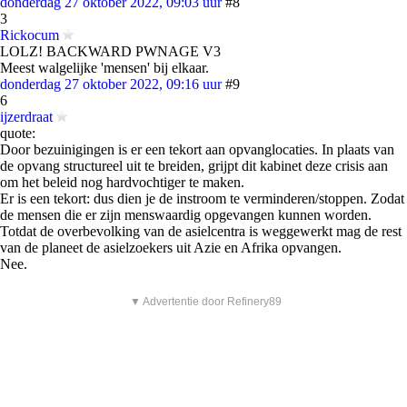
donderdag 27 oktober 2022, 09:03 uur
#8
3
Rickocum
LOLZ! BACKWARD PWNAGE V3
Meest walgelijke 'mensen' bij elkaar.
donderdag 27 oktober 2022, 09:16 uur
#9
6
ijzerdraat
quote:
Door bezuinigingen is er een tekort aan opvanglocaties. In plaats van
de opvang structureel uit te breiden, grijpt dit kabinet deze crisis aan
om het beleid nog hardvochtiger te maken.
Er is een tekort: dus dien je de instroom te verminderen/stoppen. Zodat
de mensen die er zijn menswaardig opgevangen kunnen worden.
Totdat de overbevolking van de asielcentra is weggewerkt mag de rest
van de planeet de asielzoekers uit Azie en Afrika opvangen.
Nee.
▼ Advertentie door Refinery89