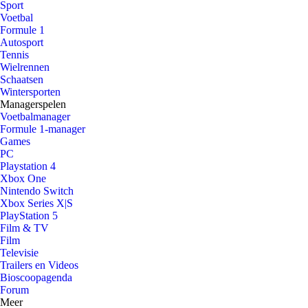
Sport
Voetbal
Formule 1
Autosport
Tennis
Wielrennen
Schaatsen
Wintersporten
Managerspelen
Voetbalmanager
Formule 1-manager
Games
PC
Playstation 4
Xbox One
Nintendo Switch
Xbox Series X|S
PlayStation 5
Film & TV
Film
Televisie
Trailers en Videos
Bioscoopagenda
Forum
Meer