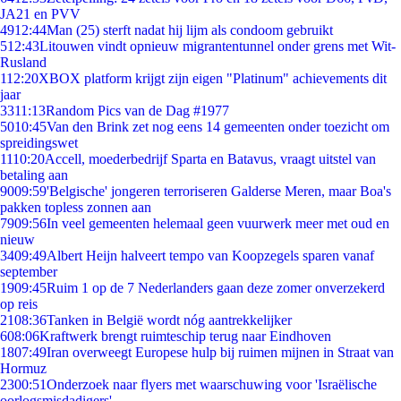
JA21 en PVV
49
12:44
Man (25) sterft nadat hij lijm als condoom gebruikt
5
12:43
Litouwen vindt opnieuw migrantentunnel onder grens met Wit-
Rusland
1
12:20
XBOX platform krijgt zijn eigen "Platinum" achievements dit
jaar
33
11:13
Random Pics van de Dag #1977
50
10:45
Van den Brink zet nog eens 14 gemeenten onder toezicht om
spreidingswet
11
10:20
Accell, moederbedrijf Sparta en Batavus, vraagt uitstel van
betaling aan
90
09:59
'Belgische' jongeren terroriseren Galderse Meren, maar Boa's
pakken topless zonnen aan
79
09:56
In veel gemeenten helemaal geen vuurwerk meer met oud en
nieuw
34
09:49
Albert Heijn halveert tempo van Koopzegels sparen vanaf
september
19
09:45
Ruim 1 op de 7 Nederlanders gaan deze zomer onverzekerd
op reis
21
08:36
Tanken in België wordt nóg aantrekkelijker
6
08:06
Kraftwerk brengt ruimteschip terug naar Eindhoven
18
07:49
Iran overweegt Europese hulp bij ruimen mijnen in Straat van
Hormuz
23
00:51
Onderzoek naar flyers met waarschuwing voor 'Israëlische
oorlogsmisdadigers'