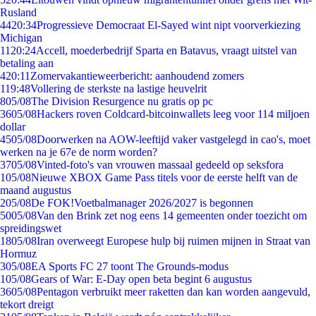
Rusland
44
20:34
Progressieve Democraat El-Sayed wint nipt voorverkiezing
Michigan
11
20:24
Accell, moederbedrijf Sparta en Batavus, vraagt uitstel van
betaling aan
4
20:11
Zomervakantieweerbericht: aanhoudend zomers
1
19:48
Vollering de sterkste na lastige heuvelrit
8
05/08
The Division Resurgence nu gratis op pc
36
05/08
Hackers roven Coldcard-bitcoinwallets leeg voor 114 miljoen
dollar
45
05/08
Doorwerken na AOW-leeftijd vaker vastgelegd in cao's, moet
werken na je 67e de norm worden?
37
05/08
Vinted-foto's van vrouwen massaal gedeeld op seksfora
1
05/08
Nieuwe XBOX Game Pass titels voor de eerste helft van de
maand augustus
2
05/08
De FOK!Voetbalmanager 2026/2027 is begonnen
50
05/08
Van den Brink zet nog eens 14 gemeenten onder toezicht om
spreidingswet
18
05/08
Iran overweegt Europese hulp bij ruimen mijnen in Straat van
Hormuz
3
05/08
EA Sports FC 27 toont The Grounds-modus
1
05/08
Gears of War: E-Day open beta begint 6 augustus
36
05/08
Pentagon verbruikt meer raketten dan kan worden aangevuld,
tekort dreigt