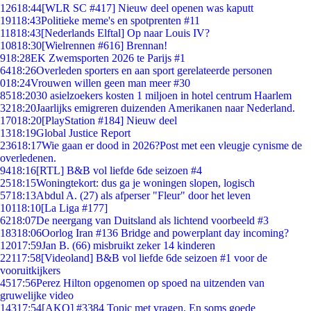
126
18:44
[WLR SC #417] Nieuw deel openen was kaputt
191
18:43
Politieke meme's en spotprenten #11
118
18:43
[Nederlands Elftal] Op naar Louis IV?
108
18:30
[Wielrennen #616] Brennan!
9
18:28
EK Zwemsporten 2026 te Parijs #1
64
18:26
Overleden sporters en aan sport gerelateerde personen
0
18:24
Vrouwen willen geen man meer #30
85
18:20
30 asielzoekers kosten 1 miljoen in hotel centrum Haarlem
32
18:20
Jaarlijks emigreren duizenden Amerikanen naar Nederland.
170
18:20
[PlayStation #184] Nieuw deel
13
18:19
Global Justice Report
236
18:17
Wie gaan er dood in 2026?Post met een vleugje cynisme de
overledenen.
94
18:16
[RTL] B&B vol liefde 6de seizoen #4
25
18:15
Woningtekort: dus ga je woningen slopen, logisch
57
18:13
Abdul A. (27) als afperser "Fleur" door het leven
101
18:10
[La Liga #177]
62
18:07
De neergang van Duitsland als lichtend voorbeeld #3
183
18:06
Oorlog Iran #136 Bridge and powerplant day incoming?
120
17:59
Jan B. (66) misbruikt zeker 14 kinderen
221
17:58
[Videoland] B&B vol liefde 6de seizoen #1 voor de
vooruitkijkers
45
17:56
Perez Hilton opgenomen op spoed na uitzenden van
gruwelijke video
143
17:54
[AKQ] #3384 Topic met vragen. En soms goede