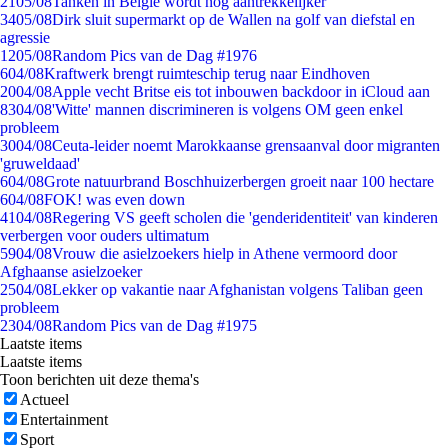
21
05/08
Tanken in België wordt nóg aantrekkelijker
34
05/08
Dirk sluit supermarkt op de Wallen na golf van diefstal en
agressie
12
05/08
Random Pics van de Dag #1976
6
04/08
Kraftwerk brengt ruimteschip terug naar Eindhoven
20
04/08
Apple vecht Britse eis tot inbouwen backdoor in iCloud aan
83
04/08
'Witte' mannen discrimineren is volgens OM geen enkel
probleem
30
04/08
Ceuta-leider noemt Marokkaanse grensaanval door migranten
'gruweldaad'
6
04/08
Grote natuurbrand Boschhuizerbergen groeit naar 100 hectare
6
04/08
FOK! was even down
41
04/08
Regering VS geeft scholen die 'genderidentiteit' van kinderen
verbergen voor ouders ultimatum
59
04/08
Vrouw die asielzoekers hielp in Athene vermoord door
Afghaanse asielzoeker
25
04/08
Lekker op vakantie naar Afghanistan volgens Taliban geen
probleem
23
04/08
Random Pics van de Dag #1975
Laatste items
Laatste items
Toon berichten uit deze thema's
Actueel
Entertainment
Sport