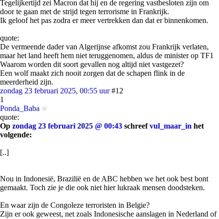
Tegelijkertijd zei Macron dat hij en de regering vastbesloten zijn om
door te gaan met de strijd tegen terrorisme in Frankrijk.
Ik geloof het pas zodra er meer vertrekken dan dat er binnenkomen.
quote:
De vermeende dader van Algerijnse afkomst zou Frankrijk verlaten,
maar het land heeft hem niet teruggenomen, aldus de minister op TF1
Waarom worden dit soort gevallen nog altijd niet vastgezet?
Een wolf maakt zich nooit zorgen dat de schapen flink in de
meerderheid zijn.
zondag 23 februari 2025, 00:55 uur
#12
1
Ponda_Baba
quote:
Op
zondag 23 februari 2025 @ 00:43
schreef
vul_maar_in
het
volgende:
[..]
Nou in Indonesië, Brazilië en de ABC hebben we het ook best bont
gemaakt. Toch zie je die ook niet hier lukraak mensen doodsteken.
En waar zijn de Congoleze terroristen in Belgie?
Zijn er ook geweest, net zoals Indonesische aanslagen in Nederland of