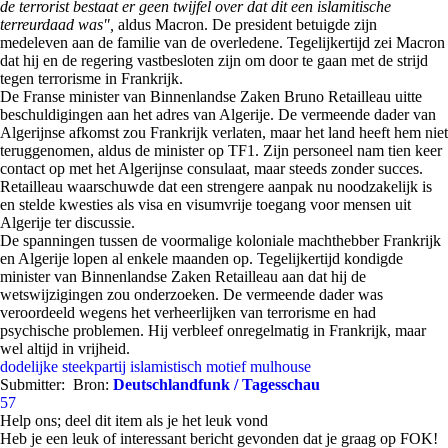
de terrorist bestaat er geen twijfel over dat dit een islamitische
terreurdaad was",
aldus Macron. De president betuigde zijn
medeleven aan de familie van de overledene. Tegelijkertijd zei Macron
dat hij en de regering vastbesloten zijn om door te gaan met de strijd
tegen terrorisme in Frankrijk.
De Franse minister van Binnenlandse Zaken Bruno Retailleau uitte
beschuldigingen aan het adres van Algerije. De vermeende dader van
Algerijnse afkomst zou Frankrijk verlaten, maar het land heeft hem niet
teruggenomen, aldus de minister op TF1. Zijn personeel nam tien keer
contact op met het Algerijnse consulaat, maar steeds zonder succes.
Retailleau waarschuwde dat een strengere aanpak nu noodzakelijk is
en stelde kwesties als visa en visumvrije toegang voor mensen uit
Algerije ter discussie.
De spanningen tussen de voormalige koloniale machthebber Frankrijk
en Algerije lopen al enkele maanden op. Tegelijkertijd kondigde
minister van Binnenlandse Zaken Retailleau aan dat hij de
wetswijzigingen zou onderzoeken. De vermeende dader was
veroordeeld wegens het verheerlijken van terrorisme en had
psychische problemen. Hij verbleef onregelmatig in Frankrijk, maar
wel altijd in vrijheid.
dodelijke steekpartij
islamistisch motief
mulhouse
Submitter:
Bron:
Deutschlandfunk / Tagesschau
57
Help ons; deel dit item als je het leuk vond
Heb je een leuk of interessant bericht gevonden dat je graag op FOK!