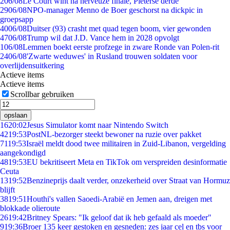
2
06/08
Le Court wint na nerveuze finale, Pieterse derde
29
06/08
NPO-manager Menno de Boer geschorst na dickpic in
groepsapp
40
06/08
Duitser (93) crasht met quad tegen boom, vier gewonden
47
06/08
Trump wil dat J.D. Vance hem in 2028 opvolgt
1
06/08
Lemmen boekt eerste profzege in zware Ronde van Polen-rit
24
06/08
'Zwarte weduwes' in Rusland trouwen soldaten voor
overlijdensuitkering
Actieve items
Actieve items
Scrollbar gebruiken
opslaan
16
20:02
Jesus Simulator komt naar Nintendo Switch
42
19:53
PostNL-bezorger steekt bewoner na ruzie over pakket
71
19:53
Israël meldt dood twee militairen in Zuid-Libanon, vergelding
aangekondigd
48
19:53
EU bekritiseert Meta en TikTok om verspreiden desinformatie
Ceuta
13
19:52
Benzineprijs daalt verder, onzekerheid over Straat van Hormuz
blijft
38
19:51
Houthi's vallen Saoedi-Arabië en Jemen aan, dreigen met
blokkade olieroute
26
19:42
Britney Spears: "Ik geloof dat ik heb gefaald als moeder"
9
19:36
Broer 135 keer gestoken en gesneden: zes jaar cel en tbs voor