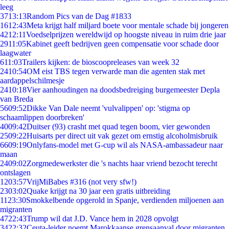
leeg
37
13:13
Random Pics van de Dag #1833
16
12:43
Meta krijgt half miljard boete voor mentale schade bij jongeren
42
12:11
Voedselprijzen wereldwijd op hoogste niveau in ruim drie jaar
29
11:05
Kabinet geeft bedrijven geen compensatie voor schade door
laagwater
6
11:03
Trailers kijken: de bioscoopreleases van week 32
24
10:54
OM eist TBS tegen verwarde man die agenten stak met
aardappelschilmesje
24
10:18
Vier aanhoudingen na doodsbedreiging burgemeester Depla
van Breda
56
09:52
Dikke Van Dale neemt 'vulvalippen' op: 'stigma op
schaamlippen doorbreken'
40
09:42
Duitser (93) crasht met quad tegen boom, vier gewonden
25
09:22
Huisarts per direct uit vak gezet om ernstig alcoholmisbruik
66
09:19
Onlyfans-model met G-cup wil als NASA-ambassadeur naar
maan
24
09:02
Zorgmedewerkster die 's nachts haar vriend bezocht terecht
ontslagen
12
03:57
VrijMiBabes #316 (not very sfw!)
23
03:02
Quake krijgt na 30 jaar een gratis uitbreiding
11
23:30
Smokkelbende opgerold in Spanje, verdienden miljoenen aan
migranten
47
22:43
Trump wil dat J.D. Vance hem in 2028 opvolgt
34
22:32
Ceuta-leider noemt Marokkaanse grensaanval door migranten