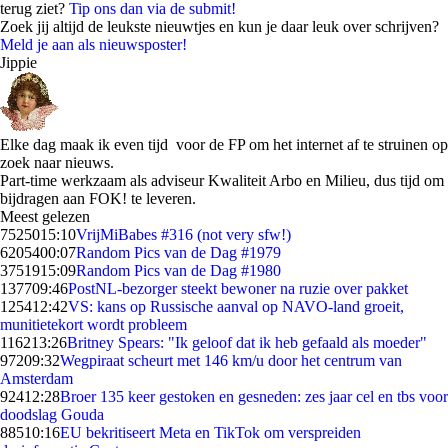
terug ziet?
Tip ons dan via de submit!
Zoek jij altijd de leukste nieuwtjes en kun je daar leuk over schrijven?
Meld je aan als nieuwsposter!
Jippie
Elke dag maak ik even tijd voor de FP om het internet af te struinen op
zoek naar nieuws.
Part-time werkzaam als adviseur Kwaliteit Arbo en Milieu, dus tijd om
bijdragen aan FOK! te leveren.
Meest gelezen
75250
15:10
VrijMiBabes #316 (not very sfw!)
62054
00:07
Random Pics van de Dag #1979
37519
15:09
Random Pics van de Dag #1980
1377
09:46
PostNL-bezorger steekt bewoner na ruzie over pakket
1254
12:42
VS: kans op Russische aanval op NAVO-land groeit,
munitietekort wordt probleem
1162
13:26
Britney Spears: "Ik geloof dat ik heb gefaald als moeder"
972
09:32
Wegpiraat scheurt met 146 km/u door het centrum van
Amsterdam
924
12:28
Broer 135 keer gestoken en gesneden: zes jaar cel en tbs voor
doodslag Gouda
885
10:16
EU bekritiseert Meta en TikTok om verspreiden