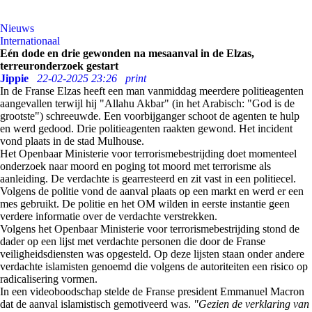
Nieuws
Internationaal
Eén dode en drie gewonden na mesaanval in de Elzas,
terreuronderzoek gestart
Jippie
22-02-2025 23:26
print
In de Franse Elzas heeft een man vanmiddag meerdere politieagenten
aangevallen terwijl hij "Allahu Akbar" (in het Arabisch: "God is de
grootste") schreeuwde. Een voorbijganger schoot de agenten te hulp
en werd gedood. Drie politieagenten raakten gewond. Het incident
vond plaats in de stad Mulhouse.
Het Openbaar Ministerie voor terrorismebestrijding doet momenteel
onderzoek naar moord en poging tot moord met terrorisme als
aanleiding. De verdachte is gearresteerd en zit vast in een politiecel.
Volgens de politie vond de aanval plaats op een markt en werd er een
mes gebruikt. De politie en het OM wilden in eerste instantie geen
verdere informatie over de verdachte verstrekken.
Volgens het Openbaar Ministerie voor terrorismebestrijding stond de
dader op een lijst met verdachte personen die door de Franse
veiligheidsdiensten was opgesteld. Op deze lijsten staan onder andere
verdachte islamisten genoemd die volgens de autoriteiten een risico op
radicalisering vormen.
In een videoboodschap stelde de Franse president Emmanuel Macron
dat de aanval islamistisch gemotiveerd was.
"Gezien de verklaring van