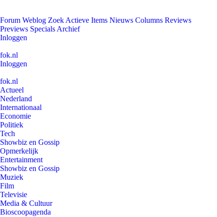
Forum
Weblog
Zoek
Actieve Items
Nieuws
Columns
Reviews
Previews
Specials
Archief
Inloggen
fok.nl
Inloggen
fok.nl
Actueel
Nederland
Internationaal
Economie
Politiek
Tech
Showbiz en Gossip
Opmerkelijk
Entertainment
Showbiz en Gossip
Muziek
Film
Televisie
Media & Cultuur
Bioscoopagenda