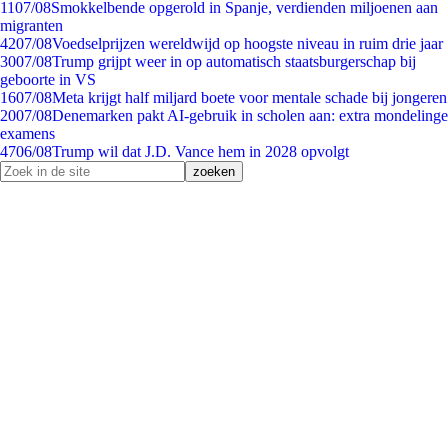
11
07/08
Smokkelbende opgerold in Spanje, verdienden miljoenen aan
migranten
42
07/08
Voedselprijzen wereldwijd op hoogste niveau in ruim drie jaar
30
07/08
Trump grijpt weer in op automatisch staatsburgerschap bij
geboorte in VS
16
07/08
Meta krijgt half miljard boete voor mentale schade bij jongeren
20
07/08
Denemarken pakt AI-gebruik in scholen aan: extra mondelinge
examens
47
06/08
Trump wil dat J.D. Vance hem in 2028 opvolgt