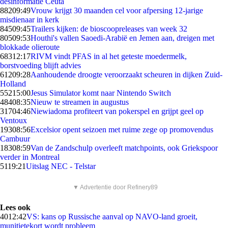
desinformatie Ceuta
882
09:49
Vrouw krijgt 30 maanden cel voor afpersing 12-jarige
misdienaar in kerk
845
09:45
Trailers kijken: de bioscoopreleases van week 32
805
09:53
Houthi's vallen Saoedi-Arabië en Jemen aan, dreigen met
blokkade olieroute
683
12:17
RIVM vindt PFAS in al het geteste moedermelk,
borstvoeding blijft advies
612
09:28
Aanhoudende droogte veroorzaakt scheuren in dijken Zuid-
Holland
552
15:00
Jesus Simulator komt naar Nintendo Switch
484
08:35
Nieuw te streamen in augustus
317
04:46
Niewiadoma profiteert van pokerspel en grijpt geel op
Ventoux
193
08:56
Excelsior opent seizoen met ruime zege op promovendus
Cambuur
183
08:59
Van de Zandschulp overleeft matchpoints, ook Griekspoor
verder in Montreal
51
19:21
Uitslag NEC - Telstar
▼ Advertentie door Refinery89
Lees ook
40
12:42
VS: kans op Russische aanval op NAVO-land groeit,
munitietekort wordt probleem