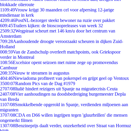
blokkade olieroute
11
09:49
Vrouw krijgt 30 maanden cel voor afpersing 12-jarige
misdienaar in kerk
42
09:46
PostNL-bezorger steekt bewoner na ruzie over pakket
6
09:45
Trailers kijken: de bioscoopreleases van week 32
25
09:32
Wegpiraat scheurt met 146 km/u door het centrum van
Amsterdam
7
09:28
Aanhoudende droogte veroorzaakt scheuren in dijken Zuid-
Holland
0
08:59
Van de Zandschulp overleeft matchpoints, ook Griekspoor
verder in Montreal
1
08:56
Excelsior opent seizoen met ruime zege op promovendus
Cambuur
2
08:35
Nieuw te streamen in augustus
4
04:46
Niewiadoma profiteert van pokerspel en grijpt geel op Ventoux
35
00:07
Random Pics van de Dag #1979
27
07/08
Italië hindert reizigers uit Spanje na migratiecrisis Ceuta
24
07/08
Vier aanhoudingen na doodsbedreiging burgemeester Depla
van Breda
11
07/08
Smokkelbende opgerold in Spanje, verdienden miljoenen aan
migranten
37
07/08
CDA en D66 willen ingrijpen tegen 'gluurbrillen' die mensen
ongemerkt filmen
13
07/08
Benzineprijs daalt verder, onzekerheid over Straat van Hormuz
blijft