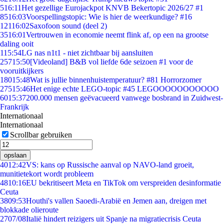
5
16:11
Het gezellige Eurojackpot KNVB Bekertopic 2026/27 #1
85
16:03
Voorspellingstopic: Wie is hier de weerkundige? #16
121
16:02
Saxofoon sound (deel 2)
35
16:01
Vertrouwen in economie neemt flink af, op een na grootse
daling ooit
1
15:54
LG nas n1t1 - niet zichtbaar bij aansluiten
257
15:50
[Videoland] B&B vol liefde 6de seizoen #1 voor de
vooruitkijkers
180
15:48
Wat is jullie binnenhuistemperatuur? #81 Horrorzomer
275
15:46
Het enige echte LEGO-topic #45 LEGOOOOOOOOOOO
60
15:37
200.000 mensen geëvacueerd vanwege bosbrand in Zuidwest-
Frankrijk
Internationaal
Internationaal
Scrollbar gebruiken
opslaan
40
12:42
VS: kans op Russische aanval op NAVO-land groeit,
munitietekort wordt probleem
48
10:16
EU bekritiseert Meta en TikTok om verspreiden desinformatie
Ceuta
38
09:53
Houthi's vallen Saoedi-Arabië en Jemen aan, dreigen met
blokkade olieroute
27
07/08
Italië hindert reizigers uit Spanje na migratiecrisis Ceuta