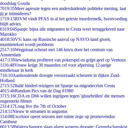
doodslag Gouda
70
19:35
Meer agressie tegen een andersluidende politieke mening, laat
jij je intimideren?
17
19:15
RIVM vindt PFAS in al het geteste moedermelk, borstvoeding
blijft advies
63
19:04
Spanje: bijna alle migranten in Ceuta weer teruggekeerd naar
Marokko
40
18:50
VS: kans op Russische aanval op NAVO-land groeit,
munitietekort wordt probleem
25
17:16
Wegpiraat scheurt met 146 km/u door het centrum van
Amsterdam
4
17:13
Niewiadoma profiteert van pokerspel en grijpt geel op Ventoux
11
16:48
Vrouw krijgt 30 maanden cel voor afpersing 12-jarige
misdienaar in kerk
7
16:10
Aanhoudende droogte veroorzaakt scheuren in dijken Zuid-
Holland
27
15:52
Italië hindert reizigers uit Spanje na migratiecrisis Ceuta
40
15:46
Random Pics van de Dag #1980
37
15:16
CDA en D66 willen ingrijpen tegen 'gluurbrillen' die mensen
ongemerkt filmen
23
14:17
Long live the 7th of October
2
14:11
Nieuw te streamen in augustus
1
14:08
Excelsior opent seizoen met ruime zege op promovendus
Cambuur
60
13:58
Waterschappen slaan alarm wegens droogte: Gereedschapskist