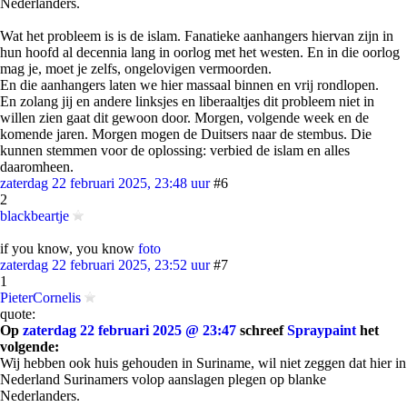
Nederlanders.
Wat het probleem is is de islam. Fanatieke aanhangers hiervan zijn in
hun hoofd al decennia lang in oorlog met het westen. En in die oorlog
mag je, moet je zelfs, ongelovigen vermoorden.
En die aanhangers laten we hier massaal binnen en vrij rondlopen.
En zolang jij en andere linksjes en liberaaltjes dit probleem niet in
willen zien gaat dit gewoon door. Morgen, volgende week en de
komende jaren. Morgen mogen de Duitsers naar de stembus. Die
kunnen stemmen voor de oplossing: verbied de islam en alles
daaromheen.
zaterdag 22 februari 2025, 23:48 uur
#6
2
blackbeartje
if you know, you know
foto
zaterdag 22 februari 2025, 23:52 uur
#7
1
PieterCornelis
quote:
Op
zaterdag 22 februari 2025 @ 23:47
schreef
Spraypaint
het
volgende:
Wij hebben ook huis gehouden in Suriname, wil niet zeggen dat hier in
Nederland Surinamers volop aanslagen plegen op blanke
Nederlanders.