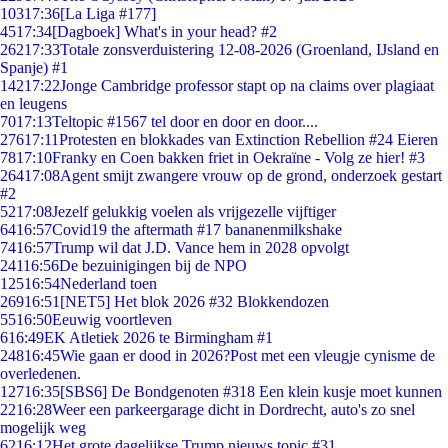
103
17:36
[La Liga #177]
45
17:34
[Dagboek] What's in your head? #2
262
17:33
Totale zonsverduistering 12-08-2026 (Groenland, IJsland en
Spanje) #1
142
17:22
Jonge Cambridge professor stapt op na claims over plagiaat
en leugens
70
17:13
Teltopic #1567 tel door en door en door....
276
17:11
Protesten en blokkades van Extinction Rebellion #24 Eieren
78
17:10
Franky en Coen bakken friet in Oekraïne - Volg ze hier! #3
264
17:08
Agent smijt zwangere vrouw op de grond, onderzoek gestart
#2
52
17:08
Jezelf gelukkig voelen als vrijgezelle vijftiger
64
16:57
Covid19 the aftermath #17 bananenmilkshake
74
16:57
Trump wil dat J.D. Vance hem in 2028 opvolgt
241
16:56
De bezuinigingen bij de NPO
125
16:54
Nederland toen
269
16:51
[NET5] Het blok 2026 #32 Blokkendozen
55
16:50
Eeuwig voortleven
6
16:49
EK Atletiek 2026 te Birmingham #1
248
16:45
Wie gaan er dood in 2026?Post met een vleugje cynisme de
overledenen.
127
16:35
[SBS6] De Bondgenoten #318 Een klein kusje moet kunnen
22
16:28
Weer een parkeergarage dicht in Dordrecht, auto's zo snel
mogelijk weg
62
16:12
Het grote dagelijkse Trump nieuws topic #31