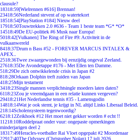
clausule?
183
18:59
[Wielrennen #616] Brennan!
234
18:56
Nederland stevent af op watertekort
185
18:54
[PlayStation #184] Nieuw deel
179
18:50
Touwtrekken 2.0 #636 - Team 1 beste team *G* *O*
145
18:49
De EU-politiek #6 Musk naar Europa!
50
18:42
[Vulkanen] The Ring of Fire #9: Activiteit in de
vulkaanwereld
84
18:37
Drum n Bass #52 - FOREVER MARCUS INTALEX &
APEX..
25
18:36
Twee zwaargewonden bij eenzijdig ongeval Zeeland.
276
18:35
De Avondetappe #176 - Met Ellen ten Damme.
5
18:29
De zich ontwikkelende crisis in Japan #2
8
18:28
Orkaan Dolphin treft zuiden van Japan
4
18:25
Mijn testament
34
18:23
Single mannen verplichtsingle moeders laten daten?
61
18:23
Zou je vreemdgaan in een relatie kunnen vergeven?
294
18:21
Het Nederlandse tennis #35 - Lamensgodin
148
18:14
Wat je ook stemt, je krijgt in NL altijd Links Liberaal Beleid.
2
18:14
Scholensysteem tegenwoordig?
62
18:12
Zeikhoek #12 Het moet niet gekker worden # echt !!
112
18:10
Roddelpraat onder vuur: ongepaste opmerkingen
minderjarigen deel 2
183
17:49
Heracles-voetballer Rai Vloet opgepakt #2 Moordenaar
229
17:40
The Odyssey (Christopher Nolan) 17 juli 2026