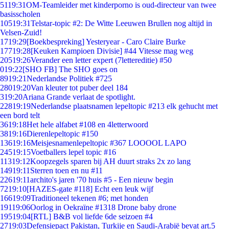
51
19:31
OM-Teamleider met kinderporno is oud-directeur van twee
basisscholen
105
19:31
Telstar-topic #2: De Witte Leeuwen Brullen nog altijd in
Velsen-Zuid!
17
19:29
[Boekbespreking] Yesteryear - Caro Claire Burke
177
19:28
[Keuken Kampioen Divisie] #44 Vitesse mag weg
205
19:26
Verander een letter expert (7lettereditie) #50
0
19:22
[SHO FB] The SHO goes on
89
19:21
Nederlandse Politiek #725
280
19:20
Van kleuter tot puber deel 184
3
19:20
Ariana Grande verlaat de spotlight.
228
19:19
Nederlandse plaatsnamen lepeltopic #213 elk gehucht met
een bord telt
36
19:18
Het hele alfabet #108 en 4letterwoord
38
19:16
Dierenlepeltopic #150
136
19:16
Meisjesnamenlepeltopic #367 LOOOOL LAPO
245
19:15
Voetballers lepel topic #16
113
19:12
Koopzegels sparen bij AH duurt straks 2x zo lang
149
19:11
Sterren toen en nu #11
226
19:11
archito's jaren '70 huis #5 - Een nieuw begin
72
19:10
[HAZES-gate #118] Echt een leuk wijf
166
19:09
Traditioneel tekenen #6; met honden
191
19:06
Oorlog in Oekraïne #1318 Drone baby drone
195
19:04
[RTL] B&B vol liefde 6de seizoen #4
27
19:03
Defensiepact Pakistan, Turkije en Saudi-Arabië bevat art.5