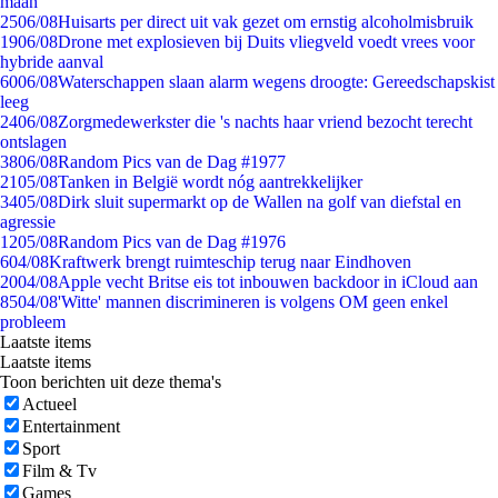
maan
25
06/08
Huisarts per direct uit vak gezet om ernstig alcoholmisbruik
19
06/08
Drone met explosieven bij Duits vliegveld voedt vrees voor
hybride aanval
60
06/08
Waterschappen slaan alarm wegens droogte: Gereedschapskist
leeg
24
06/08
Zorgmedewerkster die 's nachts haar vriend bezocht terecht
ontslagen
38
06/08
Random Pics van de Dag #1977
21
05/08
Tanken in België wordt nóg aantrekkelijker
34
05/08
Dirk sluit supermarkt op de Wallen na golf van diefstal en
agressie
12
05/08
Random Pics van de Dag #1976
6
04/08
Kraftwerk brengt ruimteschip terug naar Eindhoven
20
04/08
Apple vecht Britse eis tot inbouwen backdoor in iCloud aan
85
04/08
'Witte' mannen discrimineren is volgens OM geen enkel
probleem
Laatste items
Laatste items
Toon berichten uit deze thema's
Actueel
Entertainment
Sport
Film & Tv
Games