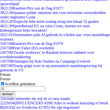
'gruweldaad'
38
22:29
Random Pics van de Dag #1977
38
22:28
Spaanse politie: minstens tien voor terrorisme veroordeelden
onder migranten Ceuta
30
22:20
Tropische hitte keert zondag terug met lokaal 32 graden
46
21:30
Spoedberaad EU na crisis Ceuta, moeten we onze
buitengrenzen beter bewaken?
20
21:01
Denemarken pakt AI-gebruik in scholen aan: extra mondelinge
examens
35
07/08
Random Pics van de Dag #1979
25
07/08
Peter Faber (82) overleden
24
07/08
'Zwarte weduwes' in Rusland trouwen soldaten voor
overlijdensuitkering
15
07/08
Ontslagen bij Halo Studios na Campaign Evolved
30
07/08
Trump grijpt weer in op automatisch staatsburgerschap bij
geboorte in VS
Forum
Forum
Scrollbar gebruiken
opslaan
3
20:04
de beheerder die mij oh zo moe maakt.
222
20:04
[INFLUENCERS #296] Alles is welkom kneuzing of breuk
88
20:03
[Live Eredivisie #1785] We zijn begonnen!