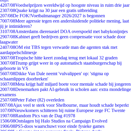
42
07/08
Voedselprijzen wereldwijd op hoogste niveau in ruim drie jaar
23
07/08
Quake krijgt na 30 jaar een gratis uitbreiding
2
07/08
De FOK!Voetbalmanager 2026/2027 is begonnen
70
07/08
Meer agressie tegen een andersluidende politieke mening, laat
jij je intimideren?
31
07/08
Amsterdams dierenasiel DOA overspoeld met babykonijntjes
29
07/08
Kabinet geeft bedrijven geen compensatie voor schade door
laagwater
24
07/08
OM eist TBS tegen verwarde man die agenten stak met
aardappelschilmesje
30
07/08
Tropische hitte keert zondag terug met lokaal 32 graden
30
07/08
Trump grijpt weer in op automatisch staatsburgerschap bij
geboorte in VS
56
07/08
Dikke Van Dale neemt 'vulvalippen' op: 'stigma op
schaamlippen doorbreken'
16
07/08
Meta krijgt half miljard boete voor mentale schade bij jongeren
20
07/08
Denemarken pakt AI-gebruik in scholen aan: extra mondelinge
examens
25
07/08
Peter Faber (82) overleden
0
07/08
Ajax veel te sterk voor Shelbourne, maar houdt schade beperkt
1
07/08
Nieuwkomers schitteren bij ruime Europese zege FC Twente
19
07/08
Random Pics van de Dag #1978
15
06/08
Ontslagen bij Halo Studios na Campaign Evolved
19
06/08
PS5-doos waarschuwt voor einde fysieke games