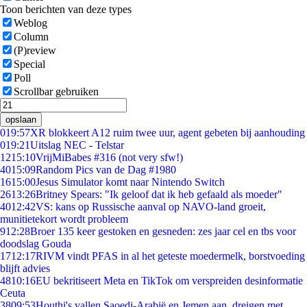
Toon berichten van deze types
Weblog
Column
(P)review
Special
Poll
Scrollbar gebruiken
opslaan
0
19:57
XR blokkeert A12 ruim twee uur, agent gebeten bij aanhouding
0
19:21
Uitslag NEC - Telstar
12
15:10
VrijMiBabes #316 (not very sfw!)
40
15:09
Random Pics van de Dag #1980
16
15:00
Jesus Simulator komt naar Nintendo Switch
26
13:26
Britney Spears: "Ik geloof dat ik heb gefaald als moeder"
40
12:42
VS: kans op Russische aanval op NAVO-land groeit,
munitietekort wordt probleem
9
12:28
Broer 135 keer gestoken en gesneden: zes jaar cel en tbs voor
doodslag Gouda
17
12:17
RIVM vindt PFAS in al het geteste moedermelk, borstvoeding
blijft advies
48
10:16
EU bekritiseert Meta en TikTok om verspreiden desinformatie
Ceuta
38
09:53
Houthi's vallen Saoedi-Arabië en Jemen aan, dreigen met