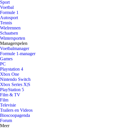
Sport
Voetbal
Formule 1
Autosport
Tennis
Wielrennen
Schaatsen
Wintersporten
Managerspelen
Voetbalmanager
Formule 1-manager
Games
PC
Playstation 4
Xbox One
Nintendo Switch
Xbox Series X|S
PlayStation 5
Film & TV
Film
Televisie
Trailers en Videos
Bioscoopagenda
Forum
Meer