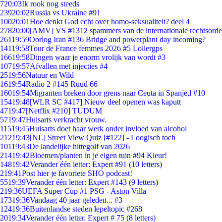
7
20:03
Ik rook nog steeds
239
20:02
Russia vs Ukraine #91
100
20:01
Hoe denkt God echt over homo-seksualiteit? deel 4
278
20:00
[AMV] VS #1312 spammers van de internationale rechtsorde
261
19:59
Oorlog Iran #136 Bridge and powerplant day incoming?
141
19:58
Tour de France femmes 2026 #5 Lollergps
166
19:58
Dingen waar je enorm vrolijk van wordt #3
107
19:57
Afvallen met injecties #4
25
19:56
Natuur en Wild
16
19:54
Radio 2 #145 Ruud 66
160
19:54
Migranten breken door grens naar Ceuta in Spanje,l #10
154
19:48
[WLR SC #417] Nieuw deel openen was kaputt
47
19:47
[Netflix #210] TUDUM
57
19:47
Huisarts verkracht vrouw.
115
19:45
Huisarts doet haar werk onder invloed van alcohol
212
19:43
[NL] Street View Quiz [#122] - Loogisch toch
101
19:43
De landelijke hittegolf van 2026
214
19:42
Bloemen/planten in je eigen tuin #94 Kleur!
148
19:42
Verander één letter: Expert #91 (10 letters)
2
19:41
Post hier je favoriete SHO podcast!
55
19:39
Verander één letter: Expert #143 (9 letters)
2
19:36
UEFA Super Cup #1 PSG - Aston Villa
173
19:36
Vandaag 40 jaar geleden... #3
124
19:36
Buitenlandse steden lepeltopic #268
20
19:34
Verander één letter. Expert # 75 (8 letters)