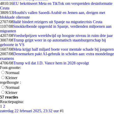
48
10:16
EU bekritiseert Meta en TikTok om verspreiden desinformatie
Ceuta
38
09:53
Houthi's vallen Saoedi-Arabië en Jemen aan, dreigen met
blokkade olieroute
27
07/08
Italië hindert reizigers uit Spanje na migratiecrisis Ceuta
11
07/08
Smokkelbende opgerold in Spanje, verdienden miljoenen aan
migranten
42
07/08
Voedselprijzen wereldwijd op hoogste niveau in ruim drie jaar
30
07/08
Trump grijpt weer in op automatisch staatsburgerschap bij
geboorte in VS
16
07/08
Meta krijgt half miljard boete voor mentale schade bij jongeren
20
07/08
Denemarken pakt AI-gebruik in scholen aan: extra mondelinge
examens
47
06/08
Trump wil dat J.D. Vance hem in 2028 opvolgt
Font-grootte:
Normaal
Kleiner
regelhoogte :
Normaal
Kleiner
57 reacties
Reactiepagina:
1
2
zaterdag 22 februari 2025, 23:32 uur
#1