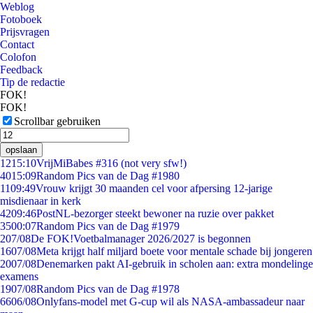
Weblog
Fotoboek
Prijsvragen
Contact
Colofon
Feedback
Tip de redactie
FOK!
FOK!
Scrollbar gebruiken
opslaan
12
15:10
VrijMiBabes #316 (not very sfw!)
40
15:09
Random Pics van de Dag #1980
11
09:49
Vrouw krijgt 30 maanden cel voor afpersing 12-jarige
misdienaar in kerk
42
09:46
PostNL-bezorger steekt bewoner na ruzie over pakket
35
00:07
Random Pics van de Dag #1979
2
07/08
De FOK!Voetbalmanager 2026/2027 is begonnen
16
07/08
Meta krijgt half miljard boete voor mentale schade bij jongeren
20
07/08
Denemarken pakt AI-gebruik in scholen aan: extra mondelinge
examens
19
07/08
Random Pics van de Dag #1978
66
06/08
Onlyfans-model met G-cup wil als NASA-ambassadeur naar