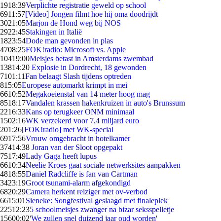
19
18:39
Verplichte registratie geweld op school
69
11:57
[Video] Jongen filmt hoe hij oma doodrijdt
30
21:05
Marjon de Hond weg bij NOS
29
22:45
Stakingen in Italië
18
23:54
Dode man gevonden in plas
47
08:25
FOK!radio: Microsoft vs. Apple
104
19:00
Meisjes betast in Amsterdams zwembad
138
14:20
Explosie in Dordrecht, 18 gewonden
71
01:11
Fan belaagt Slash tijdens optreden
8
15:05
Europese automarkt krimpt in mei
66
10:52
Megakoeienstal van 14 meter hoog mag
85
18:17
Vandalen krassen hakenkruizen in auto's Brunssum
22
16:33
Kans op terugkeer ONM minimaal
15
02:16
WK verzekerd voor 7,4 miljard euro
2
01:26
[FOK!radio] met WK-special
69
17:56
Vrouw omgebracht in hotelkamer
374
14:38
Joran van der Sloot opgepakt
75
17:49
Lady Gaga heeft lupus
66
10:34
Neelie Kroes gaat sociale netwerksites aanpakken
48
18:55
Daniel Radcliffe is fan van Cartman
34
23:19
Groot tsunami-alarm afgekondigd
68
20:29
Camera herkent reiziger met ov-verbod
66
15:01
Sieneke: Songfestival geslaagd met finaleplek
225
12:23
5 schoolmeisjes zwanger na bizar seksspelletje
156
00:02
'We zullen snel duizend jaar oud worden'