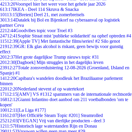
42
13:20
Voorspel hier het weer voor het gehele jaar 2026
6
13:17
IKEA - Deel 114 Skruva & Snacka
101
13:15
[Breien] Deel 21, met zomerbreisels
30
13:14
Datalek bij Bol en Bijenkorf na cyberaanval op logistiek
partner Ceva
22
12:44
Goodvibes topic voor Troel #3
247
12:41
Sophie Straat mist 'publieke solidariteit' na ophef optreden #4
115
12:39
[Apple TV] Met fantastische films/series! #2 Silo genot
219
12:39
GR: Elk glas alcohol is riskant, geen bewijs voor gunstig
effect
20
12:37
Het grote dagelijkse Trump nieuws topic #31
20
12:30
[Dagboek] Mijn struggles in het dagelijks leven
239
12:27
Totale zonsverduistering 12-08-2026 (Groenland, IJsland en
Spanje) #1
14
12:20
Capibara's wandelen doodleuk het Braziliaanse parlement
binnen
220
12:20
Nederland stevent af op watertekort
171
12:15
[AMV] VS #1312 spammers van de internationale rechtsorde
168
12:12
Gianni Infantino doet aanbod om 211 voetbalbonden 'om te
kopen'
100
12:11
[La Liga #177]
116
12:07
[Het Officiële Steam Topic #201] Steamrolled
252
12:03
[VEGAN] Vrij van dierlijke producten - deel 3
12
11:57
Historisch lage waterstanden Rijn en Donau
290
11:53
Vrouwen willen geen man meer #29