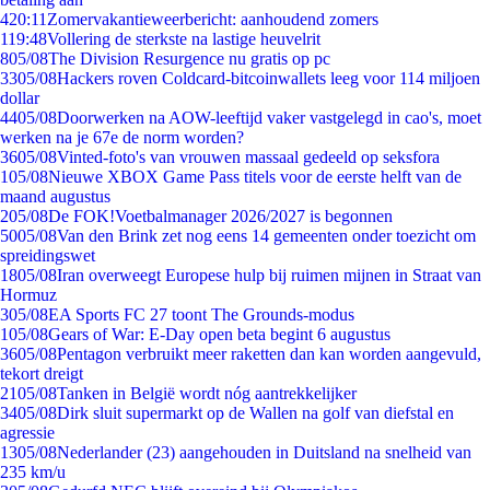
4
20:11
Zomervakantieweerbericht: aanhoudend zomers
1
19:48
Vollering de sterkste na lastige heuvelrit
8
05/08
The Division Resurgence nu gratis op pc
33
05/08
Hackers roven Coldcard-bitcoinwallets leeg voor 114 miljoen
dollar
44
05/08
Doorwerken na AOW-leeftijd vaker vastgelegd in cao's, moet
werken na je 67e de norm worden?
36
05/08
Vinted-foto's van vrouwen massaal gedeeld op seksfora
1
05/08
Nieuwe XBOX Game Pass titels voor de eerste helft van de
maand augustus
2
05/08
De FOK!Voetbalmanager 2026/2027 is begonnen
50
05/08
Van den Brink zet nog eens 14 gemeenten onder toezicht om
spreidingswet
18
05/08
Iran overweegt Europese hulp bij ruimen mijnen in Straat van
Hormuz
3
05/08
EA Sports FC 27 toont The Grounds-modus
1
05/08
Gears of War: E-Day open beta begint 6 augustus
36
05/08
Pentagon verbruikt meer raketten dan kan worden aangevuld,
tekort dreigt
21
05/08
Tanken in België wordt nóg aantrekkelijker
34
05/08
Dirk sluit supermarkt op de Wallen na golf van diefstal en
agressie
13
05/08
Nederlander (23) aangehouden in Duitsland na snelheid van
235 km/u