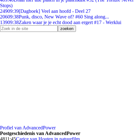
Stops)
249
09:39
[Dagboek] Veel aan hoofd - Deel 27
206
09:38
Punk, disco, New Wave of? #60 Sing along...
139
09:38
Zaken waar je je echt dood aan ergert #17 - Werklui
Profiel van AdvancedPower
Postgeschiedenis van AdvancedPower
48
11:45
Carice van Houten in natuurfilm