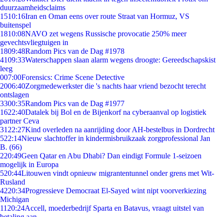
duurzaamheidsclaims
15
10:16
Iran en Oman eens over route Straat van Hormuz, VS
buitenspel
18
10:08
NAVO zet wegens Russische provocatie 250% meer
gevechtsvliegtuigen in
18
09:48
Random Pics van de Dag #1978
41
09:33
Waterschappen slaan alarm wegens droogte: Gereedschapskist
leeg
0
07:00
Forensics: Crime Scene Detective
20
06:40
Zorgmedewerkster die 's nachts haar vriend bezocht terecht
ontslagen
33
00:35
Random Pics van de Dag #1977
16
22:40
Datalek bij Bol en de Bijenkorf na cyberaanval op logistiek
partner Ceva
31
22:27
Kind overleden na aanrijding door AH-bestelbus in Dordrecht
5
22:14
Nieuw slachtoffer in kindermisbruikzaak zorgprofessional Jan
B. (66)
2
20:49
Geen Qatar en Abu Dhabi? Dan eindigt Formule 1-seizoen
mogelijk in Europa
5
20:44
Litouwen vindt opnieuw migrantentunnel onder grens met Wit-
Rusland
42
20:34
Progressieve Democraat El-Sayed wint nipt voorverkiezing
Michigan
11
20:24
Accell, moederbedrijf Sparta en Batavus, vraagt uitstel van
betaling aan