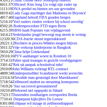
45
20:21
China: comité heeft Nobelprijs onteerd
60
11:37
Officieel: Kim Jong Un volgt zijn vader op
11
13:19
DNA-profiel nu binnen zes uur gevonden
68
19:42
Lady Gaga machtiger dan Madonna en Beyoncé
48
17:46
Engeland belooft FIFA gouden bergen
52
16:10
'Veel ouders vinden verkeer bij school onveilig'
85
02:26
Bodemprocedure FTD tegen Brein
62
15:39
SBS6 haalt Popstars van vrijdagavond
34
14:21
Nederlandse jeugd beweegt nog steeds te weinig
123
20:36
CDA-fractie steunt regeerakkoord
202
21:12
Rechters in proces-Wilders mogen blijven
50
11:32
Vrije verkoop kinderporno in Bangkok
58
10:29
China helpt Griekenland
293
16:16
PVV-aanhanger woest in Rondom 10
37
14:31
Puber spuit traangas in gezicht voorbijgangers
33
01:42
'Rek uit aanpak schooluitval mbo'
29
10:09
John Williams verlengt RTL-contract
48
09:34
Kinderpornofilter Scandinavië werkt averechts
233
14:34
'Invalide man gestenigd door Marokkanen'
57
18:54
Zelfmoord student na streaming homoporno
74
19:26
'Sno succesvol gereanimeerd'
102
10:49
Seksend stel opgepakt in Sittard
75
23:17
Duizenden roodharigen overspoelen Breda
77
10:41
Dieptepunt kijkcijfers De Leeuw
63
01:06
Echtpaar wil inzage in zelfmoordrapport