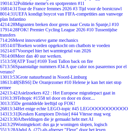
190
14:32
Politieke meme's en spotprenten #11
168
14:31
Tour de France femmes 2026 #3 Tijd voor de borstcrawl
80
14:31
UEFA kondigt boycot van FIFA-competities aan vanwege
plan Infantino
42
14:28
Migranten breken door grens naar Ceuta in Spanje,l #10
179
14:28
FOK! Premier Cycling League 2026 #10 Tussentijdse
transfers
7
14:26
Meest innovatieve game mechanics
185
14:07
Boeken worden opgekocht om chatbots te voeden
162
14:07
Voorspel hier het warmtegetal van 2026
78
14:00
Meer dan 40 uur werken.
15
13:59
[ATP Tour] #169 Tosti Tallon back on fire
67
13:56
Spaanstalige nummers #34 A que calor nos pasaremos por el
verano?
130
13:53
Grote natuurbrand in Noord-Limburg
186
13:48
[SBS6] De Oranjezomer #10 Helene je kan het niet stop
ermee
242
13:42
Asielzoekers #22 : Het Europese migratiepact gaat in
119
13:39
Teltopic #1558 tel door en door en door....
30
13:35
De gemiddelde leeftijd op FOK!
268
13:34
Het enige echte LEGO-topic #45 LEGOOOOOOOOOOO
143
13:31
[Keuken Kampioen Divisie] #44 Vitesse mag weg
242
13:30
Afbeeldingen die je gemaakt hebt met AI
24
13:29
Woningtekort: dus ga je woningen slopen, logisch
55
13:28
Abdul A. (27) als afperser "Fleur" door het leven