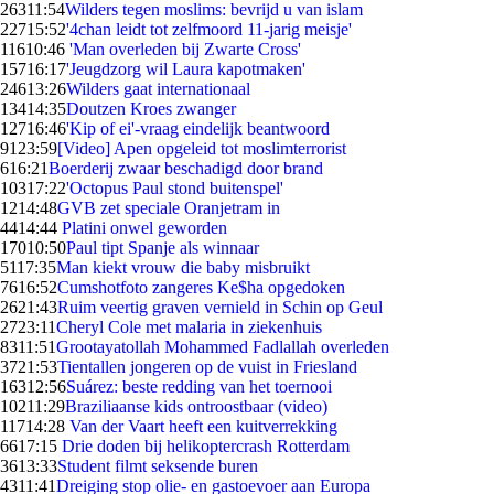
263
11:54
Wilders tegen moslims: bevrijd u van islam
227
15:52
'4chan leidt tot zelfmoord 11-jarig meisje'
116
10:46
'Man overleden bij Zwarte Cross'
157
16:17
'Jeugdzorg wil Laura kapotmaken'
246
13:26
Wilders gaat internationaal
134
14:35
Doutzen Kroes zwanger
127
16:46
'Kip of ei'-vraag eindelijk beantwoord
91
23:59
[Video] Apen opgeleid tot moslimterrorist
6
16:21
Boerderij zwaar beschadigd door brand
103
17:22
'Octopus Paul stond buitenspel'
12
14:48
GVB zet speciale Oranjetram in
44
14:44
Platini onwel geworden
170
10:50
Paul tipt Spanje als winnaar
51
17:35
Man kiekt vrouw die baby misbruikt
76
16:52
Cumshotfoto zangeres Ke$ha opgedoken
26
21:43
Ruim veertig graven vernield in Schin op Geul
27
23:11
Cheryl Cole met malaria in ziekenhuis
83
11:51
Grootayatollah Mohammed Fadlallah overleden
37
21:53
Tientallen jongeren op de vuist in Friesland
163
12:56
Suárez: beste redding van het toernooi
102
11:29
Braziliaanse kids ontroostbaar (video)
117
14:28
Van der Vaart heeft een kuitverrekking
66
17:15
Drie doden bij helikoptercrash Rotterdam
36
13:33
Student filmt seksende buren
43
11:41
Dreiging stop olie- en gastoevoer aan Europa