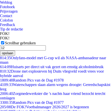
Weblog
Fotoboek
Prijsvragen
Contact
Colofon
Feedback
Tip de redactie
FOK!
FOK!
Scrollbar gebruiken
opslaan
8
14:35
Onlyfans-model met G-cup wil als NASA-ambassadeur naar
maan
6
14:09
Huisarts per direct uit vak gezet om ernstig alcoholmisbruik
8
10:32
Drone met explosieven bij Duits vliegveld voedt vrees voor
hybride aanval
18
09:48
Random Pics van de Dag #1978
41
09:33
Waterschappen slaan alarm wegens droogte: Gereedschapskist
leeg
20
06:40
Zorgmedewerkster die 's nachts haar vriend bezocht terecht
ontslagen
33
00:35
Random Pics van de Dag #1977
2
05/08
De FOK!Voetbalmanager 2026/2027 is begonnen