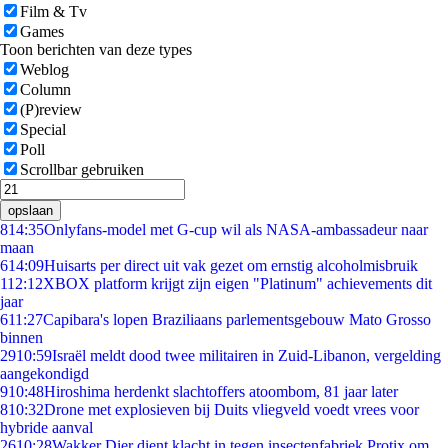
Film & Tv
Games
Toon berichten van deze types
Weblog
Column
(P)review
Special
Poll
Scrollbar gebruiken
opslaan
8
14:35
Onlyfans-model met G-cup wil als NASA-ambassadeur naar
maan
6
14:09
Huisarts per direct uit vak gezet om ernstig alcoholmisbruik
1
12:12
XBOX platform krijgt zijn eigen "Platinum" achievements dit
jaar
6
11:27
Capibara's lopen Braziliaans parlementsgebouw Mato Grosso
binnen
29
10:59
Israël meldt dood twee militairen in Zuid-Libanon, vergelding
aangekondigd
9
10:48
Hiroshima herdenkt slachtoffers atoombom, 81 jaar later
8
10:32
Drone met explosieven bij Duits vliegveld voedt vrees voor
hybride aanval
26
10:28
Wakker Dier dient klacht in tegen insectenfabriek Protix om