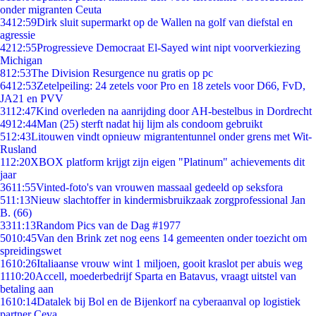
onder migranten Ceuta
34
12:59
Dirk sluit supermarkt op de Wallen na golf van diefstal en
agressie
42
12:55
Progressieve Democraat El-Sayed wint nipt voorverkiezing
Michigan
8
12:53
The Division Resurgence nu gratis op pc
64
12:53
Zetelpeiling: 24 zetels voor Pro en 18 zetels voor D66, FvD,
JA21 en PVV
31
12:47
Kind overleden na aanrijding door AH-bestelbus in Dordrecht
49
12:44
Man (25) sterft nadat hij lijm als condoom gebruikt
5
12:43
Litouwen vindt opnieuw migrantentunnel onder grens met Wit-
Rusland
1
12:20
XBOX platform krijgt zijn eigen "Platinum" achievements dit
jaar
36
11:55
Vinted-foto's van vrouwen massaal gedeeld op seksfora
5
11:13
Nieuw slachtoffer in kindermisbruikzaak zorgprofessional Jan
B. (66)
33
11:13
Random Pics van de Dag #1977
50
10:45
Van den Brink zet nog eens 14 gemeenten onder toezicht om
spreidingswet
16
10:26
Italiaanse vrouw wint 1 miljoen, gooit kraslot per abuis weg
11
10:20
Accell, moederbedrijf Sparta en Batavus, vraagt uitstel van
betaling aan
16
10:14
Datalek bij Bol en de Bijenkorf na cyberaanval op logistiek
partner Ceva