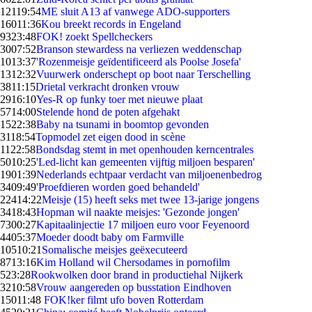
121
19:54
ME sluit A13 af vanwege ADO-supporters
160
11:36
Kou breekt records in Engeland
93
23:48
FOK! zoekt Spellcheckers
30
07:52
Branson stewardess na verliezen weddenschap
10
13:37
'Rozenmeisje geïdentificeerd als Poolse Josefa'
13
12:32
Vuurwerk onderschept op boot naar Terschelling
38
11:15
Drietal verkracht dronken vrouw
29
16:10
Yes-R op funky toer met nieuwe plaat
57
14:00
Stelende hond de poten afgehakt
15
22:38
Baby na tsunami in boomtop gevonden
31
18:54
Topmodel zet eigen dood in scène
11
22:58
Bondsdag stemt in met openhouden kerncentrales
50
10:25
'Led-licht kan gemeenten vijftig miljoen besparen'
19
01:39
Nederlands echtpaar verdacht van miljoenenbedrog
34
09:49
'Proefdieren worden goed behandeld'
224
14:22
Meisje (15) heeft seks met twee 13-jarige jongens
34
18:43
Hopman wil naakte meisjes: 'Gezonde jongen'
73
00:27
Kapitaalinjectie 17 miljoen euro voor Feyenoord
44
05:37
Moeder doodt baby om Farmville
105
10:21
Somalische meisjes geëxecuteerd
87
13:16
Kim Holland wil Chersodames in pornofilm
5
23:28
Rookwolken door brand in productiehal Nijkerk
32
10:58
Vrouw aangereden op busstation Eindhoven
150
11:48
FOK!ker filmt ufo boven Rotterdam