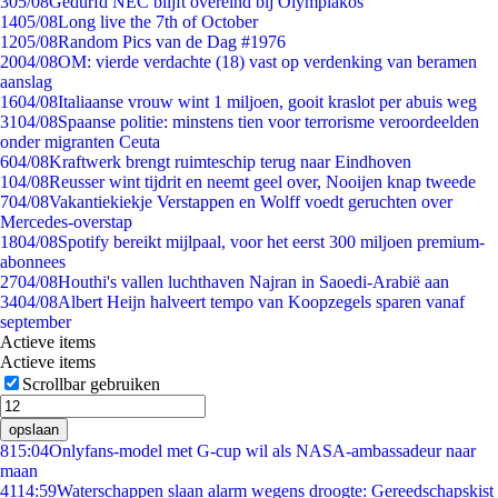
3
05/08
Gedurfd NEC blijft overeind bij Olympiakos
14
05/08
Long live the 7th of October
12
05/08
Random Pics van de Dag #1976
20
04/08
OM: vierde verdachte (18) vast op verdenking van beramen
aanslag
16
04/08
Italiaanse vrouw wint 1 miljoen, gooit kraslot per abuis weg
31
04/08
Spaanse politie: minstens tien voor terrorisme veroordeelden
onder migranten Ceuta
6
04/08
Kraftwerk brengt ruimteschip terug naar Eindhoven
1
04/08
Reusser wint tijdrit en neemt geel over, Nooijen knap tweede
7
04/08
Vakantiekiekje Verstappen en Wolff voedt geruchten over
Mercedes-overstap
18
04/08
Spotify bereikt mijlpaal, voor het eerst 300 miljoen premium-
abonnees
27
04/08
Houthi's vallen luchthaven Najran in Saoedi-Arabië aan
34
04/08
Albert Heijn halveert tempo van Koopzegels sparen vanaf
september
Actieve items
Actieve items
Scrollbar gebruiken
opslaan
8
15:04
Onlyfans-model met G-cup wil als NASA-ambassadeur naar
maan
41
14:59
Waterschappen slaan alarm wegens droogte: Gereedschapskist