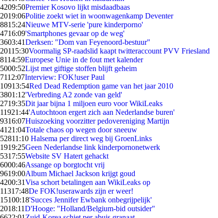
42
09:50
Premier Kosovo lijkt misdaadbaas
20
19:06
Politie zoekt wiet in woonwagenkamp Deventer
88
15:24
Nieuwe MTV-serie 'pure kinderporno'
47
16:09
'Smartphones gevaar op de weg'
36
03:41
Derksen: "Dom van Feyenoord-bestuur"
201
15:30
Voormalig SP-raadslid kaapt twitteraccount PVV Friesland
81
14:59
Europese Unie in de fout met kalender
50
00:52
Lijst met giftige stoffen blijft geheim
71
12:07
Interview: FOK!user Paul
109
13:54
Red Dead Redemption game van het jaar 2010
38
01:12
'Verbreding A2 zonde van geld'
27
19:35
Dit jaar bijna 1 miljoen euro voor WikiLeaks
119
21:44
'Autochtoon ergert zich aan Nederlandse buren'
93
16:07
Huiszoeking voorzitter pedovereniging Martijn
41
21:04
Totale chaos op wegen door sneeuw
528
11:10
Halsema per direct weg bij GroenLinks
19
19:25
Geen Nederlandse link kinderpornonetwerk
53
17:55
Website SV Hatert gehackt
60
00:46
Assange op borgtocht vrij
96
19:00
Album Michael Jackson krijgt goud
42
00:31
Visa schort betalingen aan WikiLeaks op
113
17:48
De FOK!userawards zijn er weer!
151
00:18
'Succes Jennifer Ewbank onbegrijpelijk'
20
18:11
D'Hooge: "Holland/Belgium-bid outsider"
66
22:01
Zuid-Korea schiet per abuis granaat