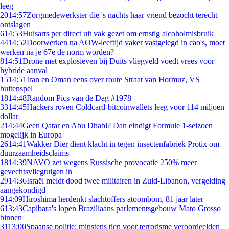
leeg
20
14:57
Zorgmedewerkster die 's nachts haar vriend bezocht terecht
ontslagen
6
14:53
Huisarts per direct uit vak gezet om ernstig alcoholmisbruik
44
14:52
Doorwerken na AOW-leeftijd vaker vastgelegd in cao's, moet
werken na je 67e de norm worden?
8
14:51
Drone met explosieven bij Duits vliegveld voedt vrees voor
hybride aanval
15
14:51
Iran en Oman eens over route Straat van Hormuz, VS
buitenspel
18
14:48
Random Pics van de Dag #1978
33
14:45
Hackers roven Coldcard-bitcoinwallets leeg voor 114 miljoen
dollar
2
14:44
Geen Qatar en Abu Dhabi? Dan eindigt Formule 1-seizoen
mogelijk in Europa
26
14:41
Wakker Dier dient klacht in tegen insectenfabriek Protix om
duurzaamheidsclaims
18
14:39
NAVO zet wegens Russische provocatie 250% meer
gevechtsvliegtuigen in
29
14:36
Israël meldt dood twee militairen in Zuid-Libanon, vergelding
aangekondigd
9
14:09
Hiroshima herdenkt slachtoffers atoombom, 81 jaar later
6
13:43
Capibara's lopen Braziliaans parlementsgebouw Mato Grosso
binnen
31
13:00
Spaanse politie: minstens tien voor terrorisme veroordeelden