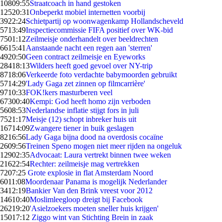
108
09:55
Straatcoach in hand gestoken
125
20:31
Onbeperkt mobiel internetten voorbij
39
22:24
Schietpartij op woonwagenkamp Hollandscheveld
57
13:49
Inspectiecommissie FIFA positief over WK-bid
75
01:12
Zeilmeisje onderhandelt over beeldrechten
66
15:41
Aanstaande nacht een regen aan 'sterren'
49
20:50
Geen contract zeilmeisje en Eyeworks
284
18:13
Wilders heeft goed gevoel over NY-trip
87
18:06
Verkeerde foto verdachte babymoorden gebruikt
57
14:29
'Lady Gaga zet zinnen op filmcarrière'
97
10:33
FOK!kers masturberen veel
673
00:40
Kempi: God heeft homo zijn verboden
56
08:53
Nederlandse inflatie stijgt fors in juli
75
21:17
Meisje (12) schopt inbreker huis uit
167
14:09
Zwangere tiener in buik geslagen
82
16:56
Lady Gaga bijna dood na overdosis cocaïne
26
09:56
Treinen Speno mogen niet meer rijden na ongeluk
129
02:35
Advocaat: Laura vertrekt binnen twee weken
216
22:54
Rechter: zeilmeisje mag vertrekken
72
07:25
Grote explosie in flat Amsterdam Noord
60
11:08
Moordenaar Panama is mogelijk Nederlander
34
12:19
Bankier Van den Brink vreest voor 2012
146
10:40
Moslimleegloop dreigt bij Facebook
262
19:20
'Asielzoekers moeten sneller huis krijgen'
150
17:12
Ziggo wint van Stichting Brein in zaak