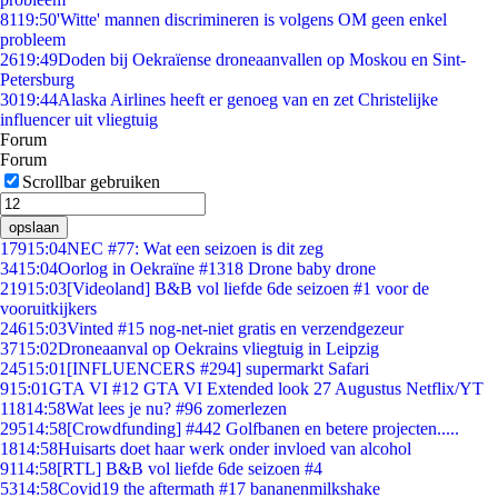
81
19:50
'Witte' mannen discrimineren is volgens OM geen enkel
probleem
26
19:49
Doden bij Oekraïense droneaanvallen op Moskou en Sint-
Petersburg
30
19:44
Alaska Airlines heeft er genoeg van en zet Christelijke
influencer uit vliegtuig
Forum
Forum
Scrollbar gebruiken
opslaan
179
15:04
NEC #77: Wat een seizoen is dit zeg
34
15:04
Oorlog in Oekraïne #1318 Drone baby drone
219
15:03
[Videoland] B&B vol liefde 6de seizoen #1 voor de
vooruitkijkers
246
15:03
Vinted #15 nog-net-niet gratis en verzendgezeur
37
15:02
Droneaanval op Oekrains vliegtuig in Leipzig
245
15:01
[INFLUENCERS #294] supermarkt Safari
9
15:01
GTA VI #12 GTA VI Extended look 27 Augustus Netflix/YT
118
14:58
Wat lees je nu? #96 zomerlezen
295
14:58
[Crowdfunding] #442 Golfbanen en betere projecten.....
18
14:58
Huisarts doet haar werk onder invloed van alcohol
91
14:58
[RTL] B&B vol liefde 6de seizoen #4
53
14:58
Covid19 the aftermath #17 bananenmilkshake