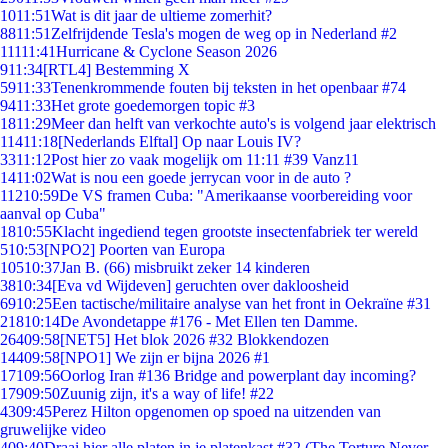
10
11:51
Wat is dit jaar de ultieme zomerhit?
88
11:51
Zelfrijdende Tesla's mogen de weg op in Nederland #2
111
11:41
Hurricane & Cyclone Season 2026
9
11:34
[RTL4] Bestemming X
59
11:33
Tenenkrommende fouten bij teksten in het openbaar #74
94
11:33
Het grote goedemorgen topic #3
18
11:29
Meer dan helft van verkochte auto's is volgend jaar elektrisch
114
11:18
[Nederlands Elftal] Op naar Louis IV?
33
11:12
Post hier zo vaak mogelijk om 11:11 #39 Vanz11
14
11:02
Wat is nou een goede jerrycan voor in de auto ?
112
10:59
De VS framen Cuba: "Amerikaanse voorbereiding voor
aanval op Cuba"
18
10:55
Klacht ingediend tegen grootste insectenfabriek ter wereld
5
10:53
[NPO2] Poorten van Europa
105
10:37
Jan B. (66) misbruikt zeker 14 kinderen
38
10:34
[Eva vd Wijdeven] geruchten over dakloosheid
69
10:25
Een tactische/militaire analyse van het front in Oekraïne #31
218
10:14
De Avondetappe #176 - Met Ellen ten Damme.
264
09:58
[NET5] Het blok 2026 #32 Blokkendozen
144
09:58
[NPO1] We zijn er bijna 2026 #1
171
09:56
Oorlog Iran #136 Bridge and powerplant day incoming?
179
09:50
Zuunig zijn, it's a way of life! #22
43
09:45
Perez Hilton opgenomen op spoed na uitzenden van
gruwelijke video
4
09:40
Draai hier alle platen in je platenkast #32 (The Torture Never