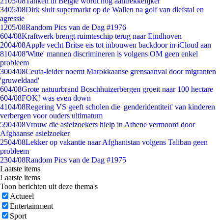
21
05/08
Tanken in België wordt nóg aantrekkelijker
34
05/08
Dirk sluit supermarkt op de Wallen na golf van diefstal en
agressie
12
05/08
Random Pics van de Dag #1976
6
04/08
Kraftwerk brengt ruimteschip terug naar Eindhoven
20
04/08
Apple vecht Britse eis tot inbouwen backdoor in iCloud aan
81
04/08
'Witte' mannen discrimineren is volgens OM geen enkel
probleem
30
04/08
Ceuta-leider noemt Marokkaanse grensaanval door migranten
'gruweldaad'
6
04/08
Grote natuurbrand Boschhuizerbergen groeit naar 100 hectare
6
04/08
FOK! was even down
41
04/08
Regering VS geeft scholen die 'genderidentiteit' van kinderen
verbergen voor ouders ultimatum
59
04/08
Vrouw die asielzoekers hielp in Athene vermoord door
Afghaanse asielzoeker
25
04/08
Lekker op vakantie naar Afghanistan volgens Taliban geen
probleem
23
04/08
Random Pics van de Dag #1975
Laatste items
Laatste items
Toon berichten uit deze thema's
Actueel
Entertainment
Sport