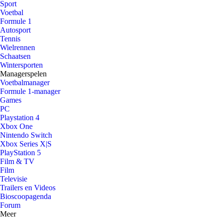
Sport
Voetbal
Formule 1
Autosport
Tennis
Wielrennen
Schaatsen
Wintersporten
Managerspelen
Voetbalmanager
Formule 1-manager
Games
PC
Playstation 4
Xbox One
Nintendo Switch
Xbox Series X|S
PlayStation 5
Film & TV
Film
Televisie
Trailers en Videos
Bioscoopagenda
Forum
Meer