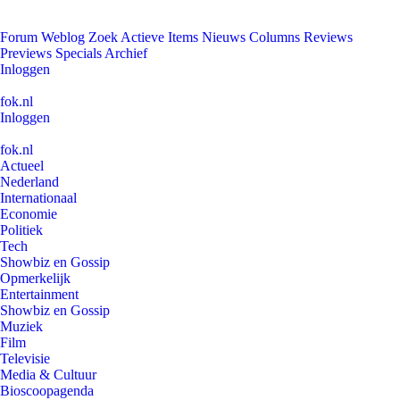
Forum
Weblog
Zoek
Actieve Items
Nieuws
Columns
Reviews
Previews
Specials
Archief
Inloggen
fok.nl
Inloggen
fok.nl
Actueel
Nederland
Internationaal
Economie
Politiek
Tech
Showbiz en Gossip
Opmerkelijk
Entertainment
Showbiz en Gossip
Muziek
Film
Televisie
Media & Cultuur
Bioscoopagenda