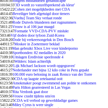
80
18:59
Jongens mishandelen gehandicapte
101
04:33
'3D wordt zo vanzelfsprekend als kleur'
154
22:22
Cohen ziet mogelijkheden met CDA
46
14:45
Beveiliger bieb afgetuigd door tieners
18
22:36
[Vuelta] Team Sky verlaat ronde
35
21:49
Rode Duivels blunderen met rugnummers
58
11:25
Vrouw is al 106 jaar maagd
732
13:47
Formatie VVD-CDA-PVV mislukt
5
03:46
Vijf doden door tyfoon Zuid-Korea
24
18:20
Dode bij verkeersongeluk in Den Bosch
449
11:57
Moskee in Zoetermeer beklad
62
11:19
Man gebruikt Xbox Live voor kinderporno
44
10:38
Sportbonden: 82 medailles in 2020
71
09:10
Uitslagen Eredivisie speelronde 4
540
19:43
Wilders: Islam achterlijk
60
12:20
'Lijk Michael Jackson wordt opgegraven'
46
15:27
Nederlander met bijna 12 kilo coke in Peru gepakt
18
16:39
100.000 euro beloning in zaak Remco van der Torre
286
22:30
CDA op laagste zetelaantal ooit
61
23:58
Amokmaker poogt zwemmend aan politie te ontkomen
63
14:49
Paris Hilton gearresteerd in Las Vegas
48
10:37
Rita Verdonk gaat door
55
09:56
Vrouw crasht tijdens sms'en
158
22:25
CDA wil verbod op gewelddadige games
54
13:40
Miley Cyrus is weer single