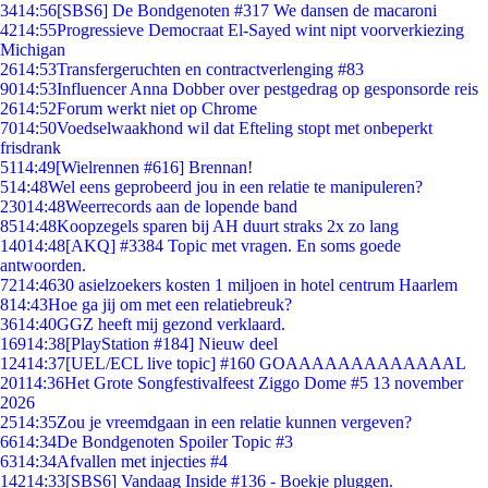
34
14:56
[SBS6] De Bondgenoten #317 We dansen de macaroni
42
14:55
Progressieve Democraat El-Sayed wint nipt voorverkiezing
Michigan
26
14:53
Transfergeruchten en contractverlenging #83
90
14:53
Influencer Anna Dobber over pestgedrag op gesponsorde reis
26
14:52
Forum werkt niet op Chrome
70
14:50
Voedselwaakhond wil dat Efteling stopt met onbeperkt
frisdrank
51
14:49
[Wielrennen #616] Brennan!
5
14:48
Wel eens geprobeerd jou in een relatie te manipuleren?
230
14:48
Weerrecords aan de lopende band
85
14:48
Koopzegels sparen bij AH duurt straks 2x zo lang
140
14:48
[AKQ] #3384 Topic met vragen. En soms goede
antwoorden.
72
14:46
30 asielzoekers kosten 1 miljoen in hotel centrum Haarlem
8
14:43
Hoe ga jij om met een relatiebreuk?
36
14:40
GGZ heeft mij gezond verklaard.
169
14:38
[PlayStation #184] Nieuw deel
124
14:37
[UEL/ECL live topic] #160 GOAAAAAAAAAAAAAL
201
14:36
Het Grote Songfestivalfeest Ziggo Dome #5 13 november
2026
25
14:35
Zou je vreemdgaan in een relatie kunnen vergeven?
66
14:34
De Bondgenoten Spoiler Topic #3
63
14:34
Afvallen met injecties #4
142
14:33
[SBS6] Vandaag Inside #136 - Boekje pluggen.