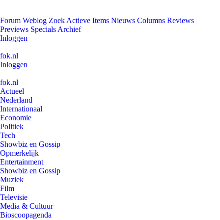
Forum
Weblog
Zoek
Actieve Items
Nieuws
Columns
Reviews
Previews
Specials
Archief
Inloggen
fok.nl
Inloggen
fok.nl
Actueel
Nederland
Internationaal
Economie
Politiek
Tech
Showbiz en Gossip
Opmerkelijk
Entertainment
Showbiz en Gossip
Muziek
Film
Televisie
Media & Cultuur
Bioscoopagenda