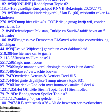
182
18:58
[ONLINE] Roddelpraat Topic #21
1
18:54
Het gezellige Eurojackpot KNVB Bekertopic 2026/27 #1
129
18:53
Invalkracht kinderdagverblijf Jan B. (66) misbruikt zeker 14
kinderen
276
18:52
Dump hier elke 40+ TOEP die je graag kwijt wil, zonder
restricties 15
12
18:49
Defensiepact Pakistan, Turkije en Saudi-Arabië bevat art.5
clausule?
106
18:45
Progressieve Democraat El-Sayed wint nipt voorverkiezing
Michigan
44
18:39
[Eva vd Wijdeven] geruchten over dakloosheid
5
18:38
Hoe hiermee om te gaan?
211
18:35
Russia vs Ukraine #91
55
17:59
Magic mushrooms
27
17:56
Single mannen verplichtsingle moeders laten daten?
95
17:49
Nieuwe / verwachte boeken
89
17:47
Overleden Acteurs & Actrices Deel #15
52
17:44
Het grote dagelijkse Trump nieuws topic #31
85
17:36
Hoe denkt God echt over homo-seksualiteit? deel 4
123
17:35
[Het Officiële Steam Topic #201] Steamrolled
79
17:19
De Bondgenoten Spoiler Topic #3
171
17:12
Vandaag 40 jaar geleden... #3
100
17:07
Ali B rechtszaak #26 - Ali de bewezen serieverkrachter
Internationaal
Internationaal