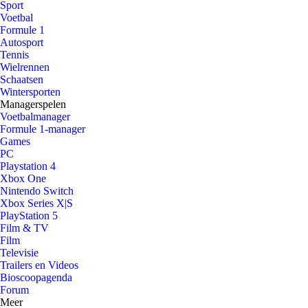
Sport
Voetbal
Formule 1
Autosport
Tennis
Wielrennen
Schaatsen
Wintersporten
Managerspelen
Voetbalmanager
Formule 1-manager
Games
PC
Playstation 4
Xbox One
Nintendo Switch
Xbox Series X|S
PlayStation 5
Film & TV
Film
Televisie
Trailers en Videos
Bioscoopagenda
Forum
Meer