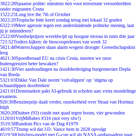
38
22:28
Spaanse politie: minstens tien voor terrorisme veroordeelden
onder migranten Ceuta
15
22:25
Long live the 7th of October
30
22:20
Tropische hitte keert zondag terug met lokaal 32 graden
63
22:19
Meer agressie tegen een andersluidende politieke mening, laat
jij je intimideren?
25
22:09
Voedselprijzen wereldwijd op hoogste niveau in ruim drie jaar
7
21:52
Trailers kijken: de bioscoopreleases van week 32
58
21:48
Waterschappen slaan alarm wegens droogte: Gereedschapskist
leeg
46
21:30
Spoedberaad EU na crisis Ceuta, moeten we onze
buitengrenzen beter bewaken?
14
21:30
Vier aanhoudingen na doodsbedreiging burgemeester Depla
van Breda
53
21:03
Dikke Van Dale neemt 'vulvalippen' op: 'stigma op
schaamlippen doorbreken'
24
21:01
Denemarken pakt AI-gebruik in scholen aan: extra mondelinge
examens
9
20:30
Benzineprijs daalt verder, onzekerheid over Straat van Hormuz
blijft
36
20:20
Duitser (93) crasht met quad tegen boom, vier gewonden
11
20:01
VrijMiBabes #316 (not very sfw!)
35
19:58
Random Pics van de Dag #1979
46
19:57
Trump wil dat J.D. Vance hem in 2028 opvolgt
65
19:50
Onlyfans-model met G-cup wil als NASA-ambassadeur naar