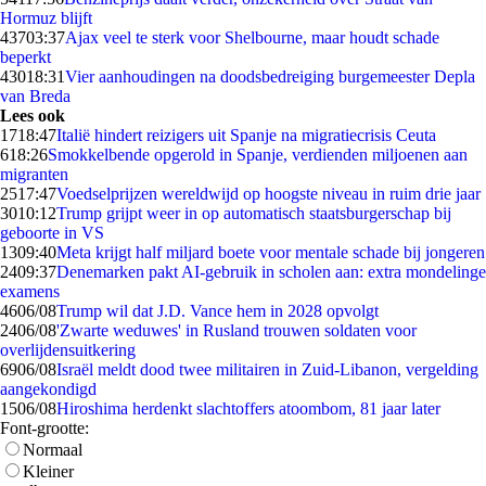
Hormuz blijft
437
03:37
Ajax veel te sterk voor Shelbourne, maar houdt schade
beperkt
430
18:31
Vier aanhoudingen na doodsbedreiging burgemeester Depla
van Breda
Lees ook
17
18:47
Italië hindert reizigers uit Spanje na migratiecrisis Ceuta
6
18:26
Smokkelbende opgerold in Spanje, verdienden miljoenen aan
migranten
25
17:47
Voedselprijzen wereldwijd op hoogste niveau in ruim drie jaar
30
10:12
Trump grijpt weer in op automatisch staatsburgerschap bij
geboorte in VS
13
09:40
Meta krijgt half miljard boete voor mentale schade bij jongeren
24
09:37
Denemarken pakt AI-gebruik in scholen aan: extra mondelinge
examens
46
06/08
Trump wil dat J.D. Vance hem in 2028 opvolgt
24
06/08
'Zwarte weduwes' in Rusland trouwen soldaten voor
overlijdensuitkering
69
06/08
Israël meldt dood twee militairen in Zuid-Libanon, vergelding
aangekondigd
15
06/08
Hiroshima herdenkt slachtoffers atoombom, 81 jaar later
Font-grootte:
Normaal
Kleiner