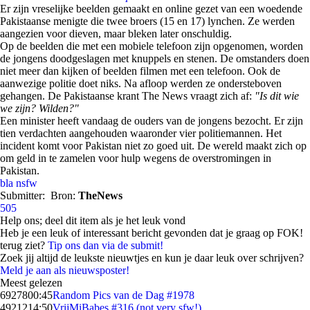
Er zijn vreselijke beelden gemaakt en online gezet van een woedende
Pakistaanse menigte die twee broers (15 en 17) lynchen. Ze werden
aangezien voor dieven, maar bleken later onschuldig.
Op de beelden die met een mobiele telefoon zijn opgenomen, worden
de jongens doodgeslagen met knuppels en stenen. De omstanders doen
niet meer dan kijken of beelden filmen met een telefoon. Ook de
aanwezige politie doet niks. Na afloop werden ze ondersteboven
gehangen. De Pakistaanse krant The News vraagt zich af:
"Is dit wie
we zijn? Wilden?"
Een minister heeft vandaag de ouders van de jongens bezocht. Er zijn
tien verdachten aangehouden waaronder vier politiemannen. Het
incident komt voor Pakistan niet zo goed uit. De wereld maakt zich op
om geld in te zamelen voor hulp wegens de overstromingen in
Pakistan.
bla
nsfw
Submitter:
Bron:
TheNews
505
Help ons; deel dit item als je het leuk vond
Heb je een leuk of interessant bericht gevonden dat je graag op FOK!
terug ziet?
Tip ons dan via de submit!
Zoek jij altijd de leukste nieuwtjes en kun je daar leuk over schrijven?
Meld je aan als nieuwsposter!
Meest gelezen
69278
00:45
Random Pics van de Dag #1978
49212
14:50
VrijMiBabes #316 (not very sfw!)