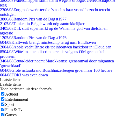
58
06/08
Waterschappen slaan alarm wegens droogte: Gereedschapskist
leeg
23
06/08
Zorgmedewerkster die 's nachts haar vriend bezocht terecht
ontslagen
38
06/08
Random Pics van de Dag #1977
21
05/08
Tanken in België wordt nóg aantrekkelijker
34
05/08
Dirk sluit supermarkt op de Wallen na golf van diefstal en
agressie
12
05/08
Random Pics van de Dag #1976
6
04/08
Kraftwerk brengt ruimteschip terug naar Eindhoven
20
04/08
Apple vecht Britse eis tot inbouwen backdoor in iCloud aan
85
04/08
'Witte' mannen discrimineren is volgens OM geen enkel
probleem
34
04/08
Ceuta-leider noemt Marokkaanse grensaanval door migranten
'gruweldaad'
6
04/08
Grote natuurbrand Boschhuizerbergen groeit naar 100 hectare
6
04/08
FOK! was even down
Laatste items
Laatste items
Toon berichten uit deze thema's
Actueel
Entertainment
Sport
Film & Tv
Games