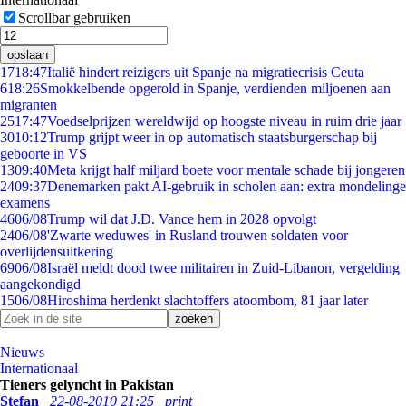
Scrollbar gebruiken
opslaan
17
18:47
Italië hindert reizigers uit Spanje na migratiecrisis Ceuta
6
18:26
Smokkelbende opgerold in Spanje, verdienden miljoenen aan
migranten
25
17:47
Voedselprijzen wereldwijd op hoogste niveau in ruim drie jaar
30
10:12
Trump grijpt weer in op automatisch staatsburgerschap bij
geboorte in VS
13
09:40
Meta krijgt half miljard boete voor mentale schade bij jongeren
24
09:37
Denemarken pakt AI-gebruik in scholen aan: extra mondelinge
examens
46
06/08
Trump wil dat J.D. Vance hem in 2028 opvolgt
24
06/08
'Zwarte weduwes' in Rusland trouwen soldaten voor
overlijdensuitkering
69
06/08
Israël meldt dood twee militairen in Zuid-Libanon, vergelding
aangekondigd
15
06/08
Hiroshima herdenkt slachtoffers atoombom, 81 jaar later
Nieuws
Internationaal
Tieners gelyncht in Pakistan
Stefan
22-08-2010 21:25
print