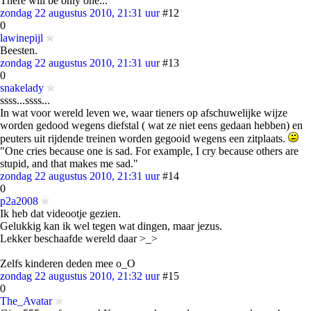
There will be only one...
zondag 22 augustus 2010, 21:31 uur
#12
0
lawinepijl
Beesten.
zondag 22 augustus 2010, 21:31 uur
#13
0
snakelady
ssss...ssss...
In wat voor wereld leven we, waar tieners op afschuwelijke wijze
worden gedood wegens diefstal ( wat ze niet eens gedaan hebben) en
peuters uit rijdende treinen worden gegooid wegens een zitplaats.
"One cries because one is sad. For example, I cry because others are
stupid, and that makes me sad."
zondag 22 augustus 2010, 21:31 uur
#14
0
p2a2008
Ik heb dat videootje gezien.
Gelukkig kan ik wel tegen wat dingen, maar jezus.
Lekker beschaafde wereld daar >_>
Zelfs kinderen deden mee o_O
zondag 22 augustus 2010, 21:32 uur
#15
0
The_Avatar