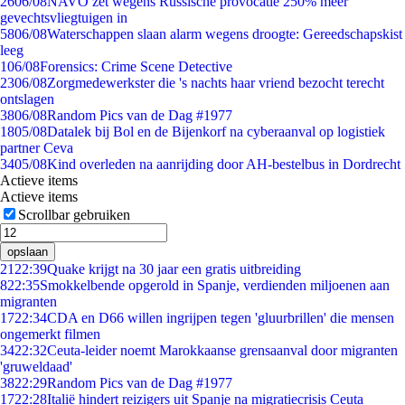
26
06/08
NAVO zet wegens Russische provocatie 250% meer
gevechtsvliegtuigen in
58
06/08
Waterschappen slaan alarm wegens droogte: Gereedschapskist
leeg
1
06/08
Forensics: Crime Scene Detective
23
06/08
Zorgmedewerkster die 's nachts haar vriend bezocht terecht
ontslagen
38
06/08
Random Pics van de Dag #1977
18
05/08
Datalek bij Bol en de Bijenkorf na cyberaanval op logistiek
partner Ceva
34
05/08
Kind overleden na aanrijding door AH-bestelbus in Dordrecht
Actieve items
Actieve items
Scrollbar gebruiken
opslaan
21
22:39
Quake krijgt na 30 jaar een gratis uitbreiding
8
22:35
Smokkelbende opgerold in Spanje, verdienden miljoenen aan
migranten
17
22:34
CDA en D66 willen ingrijpen tegen 'gluurbrillen' die mensen
ongemerkt filmen
34
22:32
Ceuta-leider noemt Marokkaanse grensaanval door migranten
'gruweldaad'
38
22:29
Random Pics van de Dag #1977
17
22:28
Italië hindert reizigers uit Spanje na migratiecrisis Ceuta