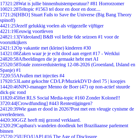
173
21:28
Wat is jullie binnenhuistemperatuur? #81 Horrorzomer
100
21:28
Teltopic #1563 tel door en door en door....
17
21:26
[HBO] Stuart Fails to Save the Universe (Big Bang Theory
spinoff)
44
21:25
Jezelf gelukkig voelen als vrijgezelle vijftiger
42
21:19
Eeuwig voortleven
248
21:13
[Videoland] B&B vol liefde 6de seizoen #1 voor de
vooruitkijkers
24
21:12
Op vakantie met (kleine) kinderen #30
143
21:08
Zaken waar je je echt dood aan ergert #17 - Werklui
248
20:58
Afbeeldingen die je gemaakt hebt met AI
255
20:58
Totale zonsverduistering 12-08-2026 (Groenland, IJsland en
Spanje) #1
72
20:55
Afvallen met injecties #4
179
20:53
Laatst gekochte CD/LP/MuziekDVD deel 75 | koopjes
144
20:46
NPO-manager Menno de Boer (47) op non-actief stuurde
dick-pic rond
118
20:45
Het RLS Social Media-topic #160 Zonder Kolonel!!
37
20:44
[Crowdfunding] #443 Rentestijgingen?
241
20:39
Wie gaan er dood in 2026?Post met een vleugje cynisme de
overledenen.
44
20:30
GGZ heeft mij gezond verklaard.
23
20:29
Capibara's wandelen doodleuk het Braziliaanse parlement
binnen
257
20:25
[UFO/UAP] #16 The Age of Disclosure