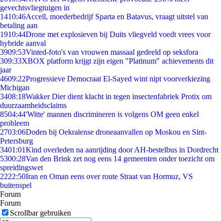
gevechtsvliegtuigen in
14
10:46
Accell, moederbedrijf Sparta en Batavus, vraagt uitstel van
betaling aan
19
10:44
Drone met explosieven bij Duits vliegveld voedt vrees voor
hybride aanval
39
09:53
Vinted-foto's van vrouwen massaal gedeeld op seksfora
3
09:33
XBOX platform krijgt zijn eigen "Platinum" achievements dit
jaar
46
09:22
Progressieve Democraat El-Sayed wint nipt voorverkiezing
Michigan
34
08:18
Wakker Dier dient klacht in tegen insectenfabriek Protix om
duurzaamheidsclaims
85
04:44
'Witte' mannen discrimineren is volgens OM geen enkel
probleem
27
03:06
Doden bij Oekraïense droneaanvallen op Moskou en Sint-
Petersburg
34
01:01
Kind overleden na aanrijding door AH-bestelbus in Dordrecht
53
00:28
Van den Brink zet nog eens 14 gemeenten onder toezicht om
spreidingswet
22
22:50
Iran en Oman eens over route Straat van Hormuz, VS
buitenspel
Forum
Forum
Scrollbar gebruiken