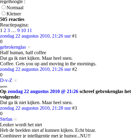
regelhoogte :
Normaal
Kleiner
505 reacties
Reactiepagina:
1
2
3
…
9
10
11
zondag 22 augustus 2010, 21:26 uur
#1
0
gebrokenglas
Half human, half coffee
Dat ga ik niet kijken. Maar heel sneu.
Coffee. Gets you up and moving in the mornings.
zondag 22 augustus 2010, 21:26 uur
#2
0
D-v-Z
quote:
Op
zondag 22 augustus 2010 @ 21:26
schreef gebrokenglas het
volgende:
Dat ga ik niet kijken. Maar heel sneu.
zondag 22 augustus 2010, 21:28 uur
#3
0
Stefan
Leuker wordt het niet
Heb de beelden niet af kunnen kijken. Echt bizar.
Combineer je intelligentie met je humor...NU!!