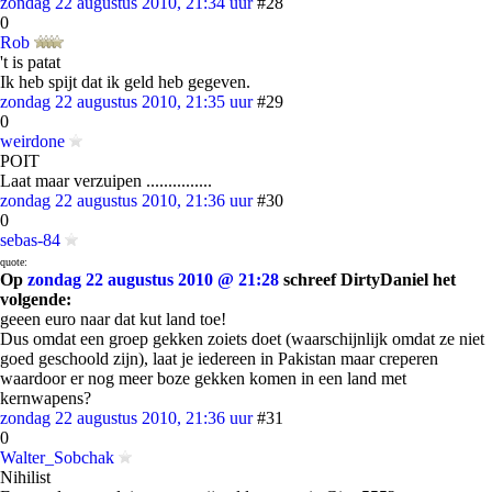
zondag 22 augustus 2010, 21:34 uur
#28
0
Rob
't is patat
Ik heb spijt dat ik geld heb gegeven.
zondag 22 augustus 2010, 21:35 uur
#29
0
weirdone
POIT
Laat maar verzuipen ...............
zondag 22 augustus 2010, 21:36 uur
#30
0
sebas-84
quote:
Op
zondag 22 augustus 2010 @ 21:28
schreef DirtyDaniel het
volgende:
geeen euro naar dat kut land toe!
Dus omdat een groep gekken zoiets doet (waarschijnlijk omdat ze niet
goed geschoold zijn), laat je iedereen in Pakistan maar creperen
waardoor er nog meer boze gekken komen in een land met
kernwapens?
zondag 22 augustus 2010, 21:36 uur
#31
0
Walter_Sobchak
Nihilist