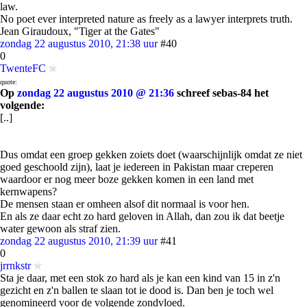
law.
No poet ever interpreted nature as freely as a lawyer interprets truth.
Jean Giraudoux, "Tiger at the Gates"
zondag 22 augustus 2010, 21:38 uur
#40
0
TwenteFC
quote:
Op
zondag 22 augustus 2010 @ 21:36
schreef sebas-84 het
volgende:
[..]
Dus omdat een groep gekken zoiets doet (waarschijnlijk omdat ze niet
goed geschoold zijn), laat je iedereen in Pakistan maar creperen
waardoor er nog meer boze gekken komen in een land met
kernwapens?
De mensen staan er omheen alsof dit normaal is voor hen.
En als ze daar echt zo hard geloven in Allah, dan zou ik dat beetje
water gewoon als straf zien.
zondag 22 augustus 2010, 21:39 uur
#41
0
jrrnkstr
Sta je daar, met een stok zo hard als je kan een kind van 15 in z'n
gezicht en z'n ballen te slaan tot ie dood is. Dan ben je toch wel
genomineerd voor de volgende zondvloed.