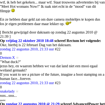
wtf, ik heb het gekeken... maar wtf. Staat trouwens advertenties bij van
''Meet Hot womans Now!'' Ik raak niet echt in de ''mood'' van dit
filmpje
En ze hebben daar geld zat om dure camera mobieltjes te kopen dus
los je eigen problemen daar maar lekker op.
[ Bericht gewijzigd door dakraam op zondag 22 augustus 2010 @
21:39 ]
Op
vrijdag 22 oktober 2010 18:48
schreef Rectum het volgende:
Oke, hierbij is 22 februari Dag van het dakraam.
zondag 22 augustus 2010, 21:33 uur
#22
0
Demon-X
"What duck?"
jezus hey, en waarom hebben we van dat land niet een mooi egaal
weiland gemaakt?
If you want to see a picture of the future, imagine a boot stamping on a
human face...forever.
zondag 22 augustus 2010, 21:33 uur
#23
0
snakelady
ssss...ssss...
quote:
Op
zondag 22 augustus 2010 @ 21:29
schreef AdvancedPower het