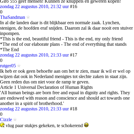
Giro 555 geef mensen! Kunnen ze knuppels en geweren kopen!
zondag 22 augustus 2010, 21:32 uur
#16
0
ThaSandman
In al die landen daar is dit blijkbaar een normale zaak. Lynchen,
stenigen, de hoofden eraf snijden. Daarom zal ik daar nooit een stuiver
inpompen.
*This is the end, beautiful friend - This is the end, my only friend
*The end of our elaborate plans - The end of everything that stands
*The End
zondag 22 augustus 2010, 21:33 uur
#17
0
rutger05
Ik heb er ook geen behoefte aan om het te zien, maar ik wil er wel op
wijzen dat ook in Nederland menigtes tot slechte zaken in staat zijn.
Geen reden dus om niet voor de ramp te geven.
Article 1 Universal Declaration of Human Rights
'All human beings are born free and equal in dignity and rights. They
are endowed with reason and conscience and should act towards one
another in a spirit of brotherhood.'
zondag 22 augustus 2010, 21:33 uur
#18
0
Cizzle
vlug paar stukjes gekeken, te schokerend