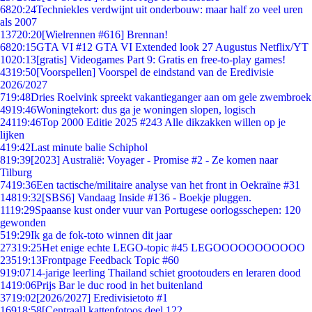
68
20:24
Techniekles verdwijnt uit onderbouw: maar half zo veel uren
als 2007
137
20:20
[Wielrennen #616] Brennan!
68
20:15
GTA VI #12 GTA VI Extended look 27 Augustus Netflix/YT
10
20:13
[gratis] Videogames Part 9: Gratis en free-to-play games!
43
19:50
[Voorspellen] Voorspel de eindstand van de Eredivisie
2026/2027
7
19:48
Dries Roelvink spreekt vakantieganger aan om gele zwembroek
49
19:46
Woningtekort: dus ga je woningen slopen, logisch
241
19:46
Top 2000 Editie 2025 #243 Alle dikzakken willen op je
lijken
4
19:42
Last minute balie Schiphol
8
19:39
[2023] Australië: Voyager - Promise #2 - Ze komen naar
Tilburg
74
19:36
Een tactische/militaire analyse van het front in Oekraïne #31
148
19:32
[SBS6] Vandaag Inside #136 - Boekje pluggen.
11
19:29
Spaanse kust onder vuur van Portugese oorlogsschepen: 120
gewonden
5
19:29
Ik ga de fok-toto winnen dit jaar
273
19:25
Het enige echte LEGO-topic #45 LEGOOOOOOOOOOO
235
19:13
Frontpage Feedback Topic #60
9
19:07
14-jarige leerling Thailand schiet grootouders en leraren dood
14
19:06
Prijs Bar le duc rood in het buitenland
37
19:02
[2026/2027] Eredivisietoto #1
169
18:58
[Centraal] kattenfotoos deel 122