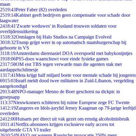
maan
25
19:43
Peter Faber (82) overleden
25
19:14
Kabinet geeft bedrijven geen compensatie voor schade door
laagwater
24
18:41
'Zwarte weduwes' in Rusland trouwen soldaten voor
overlijdensuitkering
15
18:32
Ontslagen bij Halo Studios na Campaign Evolved
30
18:32
Trump grijpt weer in op automatisch staatsburgerschap bij
geboorte in VS
31
18:19
Amsterdams dierenasiel DOA overspoeld met babykonijntjes
19
18:06
PS5-doos waarschuwt voor einde fysieke games
23
17:58
OM eist TBS tegen verwarde man die agenten stak met
aardappelschilmesje
13
17:41
Meta krijgt half miljard boete voor mentale schade bij jongeren
69
15:03
Israël meldt dood twee militairen in Zuid-Libanon, vergelding
aangekondigd
29
13:48
NPO-manager Menno de Boer geschorst na dickpic in
groepsapp
1
13:37
Nieuwkomers schitteren bij ruime Europese zege FC Twente
14
12:19
Zangeres en Idols-jurylid Jerney Kaagman op 79-jarige leeftijd
overleden
24
12:00
Huisarts per direct uit vak gezet om ernstig alcoholmisbruik
10
11:41
Netflix-abonnees krijgen exclusieve early access tot
uitgebreide GTA VI trailer
26
10:54
NAVO zet wegens Russische provocatie 250% meer