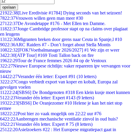
opslaan
219
22:38
[Live Eredivisie #1784] Dying seconds van het seizoen!
78
22:37
Vrouwen willen geen man meer #30
271
22:37
De Avondetappe #176 - Met Ellen ten Damme.
118
22:37
Jonge Cambridge professor stapt op na claims over plagiaat
en leugens
131
22:36
Migranten breken door grens naar Ceuta in Spanje,l #10
90
22:36
ARC Raiders #7 - Don’t forget about Stella Montis
108
22:32
[FOK!Voetbalmanager 2026/2027] #1 We zijn er weer
34
22:30
[ATP Tour] #169 Tosti Tallon back on fire
196
22:29
Tour de France femmes 2026 #4 op de Ventoux
3
22:27
Nieuwe Europese richtlijn: vaker repareren ipv vervangen voor
nieuw
144
22:27
Verander één letter: Expert #91 (10 letters)
32
22:27
Congo verbiedt export van koper en kobalt, Europa zal
gevolgen voelen
112
22:24
[SBS6] De Bondgenoten #318 Een klein kusje moet kunnen
51
22:23
Verander één letter: Expert #143 (9 letters)
193
22:23
[SBS6] De Oranjezomer #10 Helene je kan het niet stop
ermee
182
22:22
Post hier zo vaak mogelijk om 22:22 uur #76
64
22:22
Aanbrengen mechanische ventilatie zinvol in oud huis?
16
22:21
Verander één letter. Expert # 75 (8 letters)
251
22:20
Asielzoekers #22 : Het Europese migratiepact gaat in