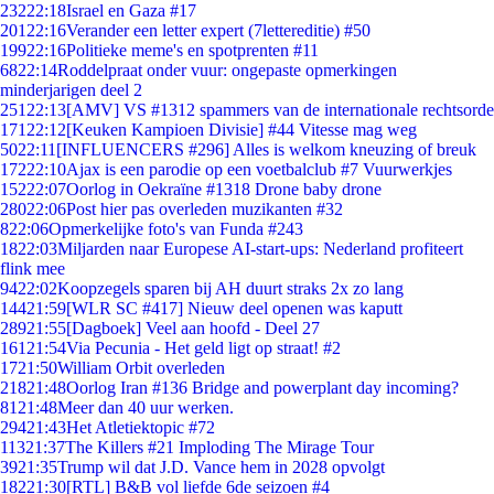
232
22:18
Israel en Gaza #17
201
22:16
Verander een letter expert (7lettereditie) #50
199
22:16
Politieke meme's en spotprenten #11
68
22:14
Roddelpraat onder vuur: ongepaste opmerkingen
minderjarigen deel 2
251
22:13
[AMV] VS #1312 spammers van de internationale rechtsorde
171
22:12
[Keuken Kampioen Divisie] #44 Vitesse mag weg
50
22:11
[INFLUENCERS #296] Alles is welkom kneuzing of breuk
172
22:10
Ajax is een parodie op een voetbalclub #7 Vuurwerkjes
152
22:07
Oorlog in Oekraïne #1318 Drone baby drone
280
22:06
Post hier pas overleden muzikanten #32
8
22:06
Opmerkelijke foto's van Funda #243
18
22:03
Miljarden naar Europese AI-start-ups: Nederland profiteert
flink mee
94
22:02
Koopzegels sparen bij AH duurt straks 2x zo lang
144
21:59
[WLR SC #417] Nieuw deel openen was kaputt
289
21:55
[Dagboek] Veel aan hoofd - Deel 27
161
21:54
Via Pecunia - Het geld ligt op straat! #2
17
21:50
William Orbit overleden
218
21:48
Oorlog Iran #136 Bridge and powerplant day incoming?
81
21:48
Meer dan 40 uur werken.
294
21:43
Het Atletiektopic #72
113
21:37
The Killers #21 Imploding The Mirage Tour
39
21:35
Trump wil dat J.D. Vance hem in 2028 opvolgt
182
21:30
[RTL] B&B vol liefde 6de seizoen #4