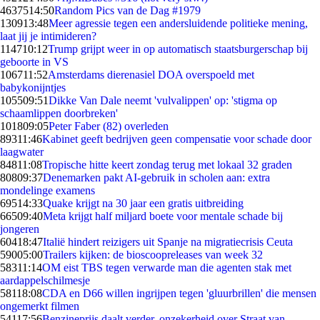
46375
14:50
Random Pics van de Dag #1979
1309
13:48
Meer agressie tegen een andersluidende politieke mening,
laat jij je intimideren?
1147
10:12
Trump grijpt weer in op automatisch staatsburgerschap bij
geboorte in VS
1067
11:52
Amsterdams dierenasiel DOA overspoeld met
babykonijntjes
1055
09:51
Dikke Van Dale neemt 'vulvalippen' op: 'stigma op
schaamlippen doorbreken'
1018
09:05
Peter Faber (82) overleden
893
11:46
Kabinet geeft bedrijven geen compensatie voor schade door
laagwater
848
11:08
Tropische hitte keert zondag terug met lokaal 32 graden
808
09:37
Denemarken pakt AI-gebruik in scholen aan: extra
mondelinge examens
695
14:33
Quake krijgt na 30 jaar een gratis uitbreiding
665
09:40
Meta krijgt half miljard boete voor mentale schade bij
jongeren
604
18:47
Italië hindert reizigers uit Spanje na migratiecrisis Ceuta
590
05:00
Trailers kijken: de bioscoopreleases van week 32
583
11:14
OM eist TBS tegen verwarde man die agenten stak met
aardappelschilmesje
581
18:08
CDA en D66 willen ingrijpen tegen 'gluurbrillen' die mensen
ongemerkt filmen
541
17:56
Benzineprijs daalt verder, onzekerheid over Straat van