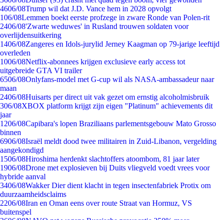
46
06/08
Trump wil dat J.D. Vance hem in 2028 opvolgt
1
06/08
Lemmen boekt eerste profzege in zware Ronde van Polen-rit
24
06/08
'Zwarte weduwes' in Rusland trouwen soldaten voor
overlijdensuitkering
14
06/08
Zangeres en Idols-jurylid Jerney Kaagman op 79-jarige leeftijd
overleden
10
06/08
Netflix-abonnees krijgen exclusieve early access tot
uitgebreide GTA VI trailer
65
06/08
Onlyfans-model met G-cup wil als NASA-ambassadeur naar
maan
24
06/08
Huisarts per direct uit vak gezet om ernstig alcoholmisbruik
3
06/08
XBOX platform krijgt zijn eigen "Platinum" achievements dit
jaar
12
06/08
Capibara's lopen Braziliaans parlementsgebouw Mato Grosso
binnen
69
06/08
Israël meldt dood twee militairen in Zuid-Libanon, vergelding
aangekondigd
15
06/08
Hiroshima herdenkt slachtoffers atoombom, 81 jaar later
19
06/08
Drone met explosieven bij Duits vliegveld voedt vrees voor
hybride aanval
34
06/08
Wakker Dier dient klacht in tegen insectenfabriek Protix om
duurzaamheidsclaims
22
06/08
Iran en Oman eens over route Straat van Hormuz, VS
buitenspel