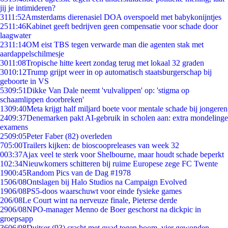
jij je intimideren?
31
11:52
Amsterdams dierenasiel DOA overspoeld met babykonijntjes
25
11:46
Kabinet geeft bedrijven geen compensatie voor schade door
laagwater
23
11:14
OM eist TBS tegen verwarde man die agenten stak met
aardappelschilmesje
30
11:08
Tropische hitte keert zondag terug met lokaal 32 graden
30
10:12
Trump grijpt weer in op automatisch staatsburgerschap bij
geboorte in VS
53
09:51
Dikke Van Dale neemt 'vulvalippen' op: 'stigma op
schaamlippen doorbreken'
13
09:40
Meta krijgt half miljard boete voor mentale schade bij jongeren
24
09:37
Denemarken pakt AI-gebruik in scholen aan: extra mondelinge
examens
25
09:05
Peter Faber (82) overleden
7
05:00
Trailers kijken: de bioscoopreleases van week 32
0
03:37
Ajax veel te sterk voor Shelbourne, maar houdt schade beperkt
1
02:34
Nieuwkomers schitteren bij ruime Europese zege FC Twente
19
00:45
Random Pics van de Dag #1978
15
06/08
Ontslagen bij Halo Studios na Campaign Evolved
19
06/08
PS5-doos waarschuwt voor einde fysieke games
2
06/08
Le Court wint na nerveuze finale, Pieterse derde
29
06/08
NPO-manager Menno de Boer geschorst na dickpic in
groepsapp
36
06/08
Duitser (93) crasht met quad tegen boom, vier gewonden