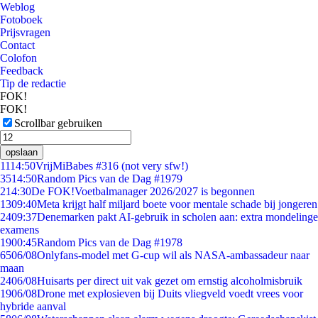
Weblog
Fotoboek
Prijsvragen
Contact
Colofon
Feedback
Tip de redactie
FOK!
FOK!
Scrollbar gebruiken
opslaan
11
14:50
VrijMiBabes #316 (not very sfw!)
35
14:50
Random Pics van de Dag #1979
2
14:30
De FOK!Voetbalmanager 2026/2027 is begonnen
13
09:40
Meta krijgt half miljard boete voor mentale schade bij jongeren
24
09:37
Denemarken pakt AI-gebruik in scholen aan: extra mondelinge
examens
19
00:45
Random Pics van de Dag #1978
65
06/08
Onlyfans-model met G-cup wil als NASA-ambassadeur naar
maan
24
06/08
Huisarts per direct uit vak gezet om ernstig alcoholmisbruik
19
06/08
Drone met explosieven bij Duits vliegveld voedt vrees voor
hybride aanval