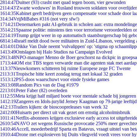
28
14:47
Duitser (93) crasht met quad tegen boom, vier gewonden
21
14:43
'Zwarte weduwes' in Rusland trouwen soldaten voor overlijden
16
14:35
Kabinet geeft bedrijven geen compensatie voor schade door la
3
14:34
VrijMiBabes #316 (not very sfw!)
17
14:21
Denemarken pakt AI-gebruik in scholen aan: extra mondeling
35
14:21
Spaanse politie: minstens tien voor terrorisme veroordeelden 
22
14:19
Trump grijpt weer in op automatisch staatsburgerschap bij geb
68
14:14
Israël meldt dood twee militairen in Zuid-Libanon, vergeldin
43
14:01
Dikke Van Dale neemt 'vulvalippen' op: 'stigma op schaamlip
14
13:49
Ontslagen bij Halo Studios na Campaign Evolved
29
13:48
NPO-manager Menno de Boer geschorst na dickpic in groeps
17
13:44
OM eist TBS tegen verwarde man die agenten stak met aardap
1
13:37
Nieuwkomers schitteren bij ruime Europese zege FC Twente
21
13:31
Tropische hitte keert zondag terug met lokaal 32 graden
15
13:12
PS5-doos waarschuwt voor einde fysieke games
26
13:08
Random Pics van de Dag #1979
22
13:01
Peter Faber (82) overleden
11
12:55
Meta krijgt half miljard boete voor mentale schade bij jongeren
14
12:19
Zangeres en Idols-jurylid Jerney Kaagman op 79-jarige leeftij
4
12:13
Trailers kijken: de bioscoopreleases van week 32
24
12:00
Huisarts per direct uit vak gezet om ernstig alcoholmisbruik
10
11:41
Netflix-abonnees krijgen exclusieve early access tot uitgebreid
26
10:54
NAVO zet wegens Russische provocatie 250% meer gevechtsvl
14
10:46
Accell, moederbedrijf Sparta en Batavus, vraagt uitstel van bet
19
10:44
Drone met explosieven bij Duits vliegveld voedt vrees voor hy