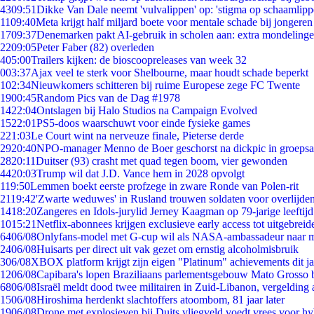
43
09:51
Dikke Van Dale neemt 'vulvalippen' op: 'stigma op schaamlip
11
09:40
Meta krijgt half miljard boete voor mentale schade bij jongeren
17
09:37
Denemarken pakt AI-gebruik in scholen aan: extra mondeling
22
09:05
Peter Faber (82) overleden
4
05:00
Trailers kijken: de bioscoopreleases van week 32
0
03:37
Ajax veel te sterk voor Shelbourne, maar houdt schade beperkt
1
02:34
Nieuwkomers schitteren bij ruime Europese zege FC Twente
19
00:45
Random Pics van de Dag #1978
14
22:04
Ontslagen bij Halo Studios na Campaign Evolved
15
22:01
PS5-doos waarschuwt voor einde fysieke games
2
21:03
Le Court wint na nerveuze finale, Pieterse derde
29
20:40
NPO-manager Menno de Boer geschorst na dickpic in groeps
28
20:11
Duitser (93) crasht met quad tegen boom, vier gewonden
44
20:03
Trump wil dat J.D. Vance hem in 2028 opvolgt
1
19:50
Lemmen boekt eerste profzege in zware Ronde van Polen-rit
21
19:42
'Zwarte weduwes' in Rusland trouwen soldaten voor overlijden
14
18:20
Zangeres en Idols-jurylid Jerney Kaagman op 79-jarige leeftij
10
15:21
Netflix-abonnees krijgen exclusieve early access tot uitgebreid
64
06/08
Onlyfans-model met G-cup wil als NASA-ambassadeur naar 
24
06/08
Huisarts per direct uit vak gezet om ernstig alcoholmisbruik
3
06/08
XBOX platform krijgt zijn eigen "Platinum" achievements dit ja
12
06/08
Capibara's lopen Braziliaans parlementsgebouw Mato Grosso 
68
06/08
Israël meldt dood twee militairen in Zuid-Libanon, vergeldin
15
06/08
Hiroshima herdenkt slachtoffers atoombom, 81 jaar later
19
06/08
Drone met explosieven bij Duits vliegveld voedt vrees voor hy