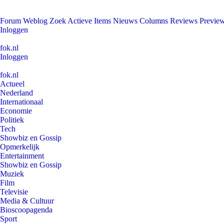
Forum
Weblog
Zoek
Actieve Items
Nieuws
Columns
Reviews
Previe
Inloggen
fok.nl
Inloggen
fok.nl
Actueel
Nederland
Internationaal
Economie
Politiek
Tech
Showbiz en Gossip
Opmerkelijk
Entertainment
Showbiz en Gossip
Muziek
Film
Televisie
Media & Cultuur
Bioscoopagenda
Sport