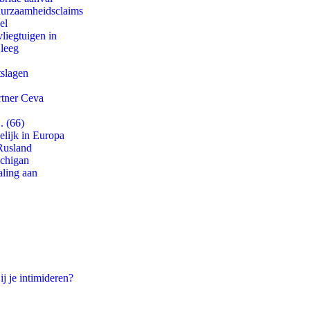
duurzaamheidsclaims
el
iegtuigen in
 leeg
tslagen
rtner Ceva
. (66)
lijk in Europa
Rusland
ichigan
aling aan
ij je intimideren?