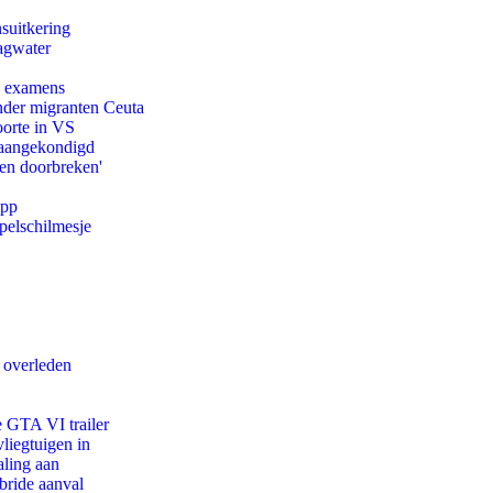
suitkering
agwater
e examens
onder migranten Ceuta
oorte in VS
g aangekondigd
pen doorbreken'
app
pelschilmesje
d overleden
e GTA VI trailer
iegtuigen in
aling aan
bride aanval