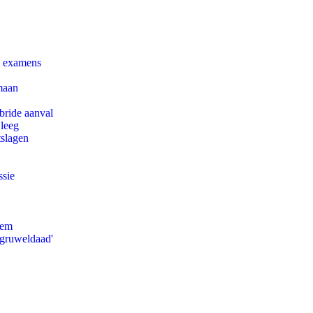
e examens
maan
bride aanval
 leeg
tslagen
ssie
eem
'gruweldaad'