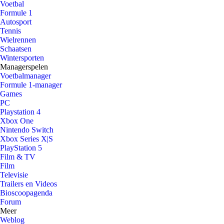
Voetbal
Formule 1
Autosport
Tennis
Wielrennen
Schaatsen
Wintersporten
Managerspelen
Voetbalmanager
Formule 1-manager
Games
PC
Playstation 4
Xbox One
Nintendo Switch
Xbox Series X|S
PlayStation 5
Film & TV
Film
Televisie
Trailers en Videos
Bioscoopagenda
Forum
Meer
Weblog