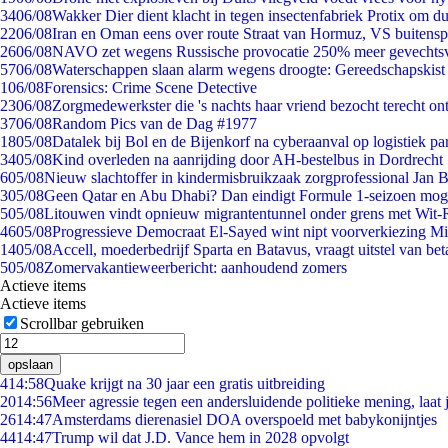
34
06/08
Wakker Dier dient klacht in tegen insectenfabriek Protix om 
22
06/08
Iran en Oman eens over route Straat van Hormuz, VS buitensp
26
06/08
NAVO zet wegens Russische provocatie 250% meer gevechtsvl
57
06/08
Waterschappen slaan alarm wegens droogte: Gereedschapskist
1
06/08
Forensics: Crime Scene Detective
23
06/08
Zorgmedewerkster die 's nachts haar vriend bezocht terecht on
37
06/08
Random Pics van de Dag #1977
18
05/08
Datalek bij Bol en de Bijenkorf na cyberaanval op logistiek pa
34
05/08
Kind overleden na aanrijding door AH-bestelbus in Dordrecht
6
05/08
Nieuw slachtoffer in kindermisbruikzaak zorgprofessional Jan B
3
05/08
Geen Qatar en Abu Dhabi? Dan eindigt Formule 1-seizoen moge
5
05/08
Litouwen vindt opnieuw migrantentunnel onder grens met Wit-
46
05/08
Progressieve Democraat El-Sayed wint nipt voorverkiezing M
14
05/08
Accell, moederbedrijf Sparta en Batavus, vraagt uitstel van bet
5
05/08
Zomervakantieweerbericht: aanhoudend zomers
Actieve items
Actieve items
Scrollbar gebruiken
opslaan
4
14:58
Quake krijgt na 30 jaar een gratis uitbreiding
20
14:56
Meer agressie tegen een andersluidende politieke mening, laat j
26
14:47
Amsterdams dierenasiel DOA overspoeld met babykonijntjes
44
14:47
Trump wil dat J.D. Vance hem in 2028 opvolgt