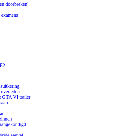
pen doorbreken'
e examens
app
suitkering
d overleden
e GTA VI trailer
maan
ar
binnen
g aangekondigd
bride aanval