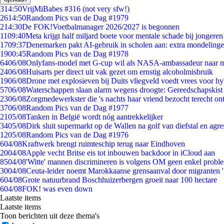
3
14:50
VrijMiBabes #316 (not very sfw!)
26
14:50
Random Pics van de Dag #1979
2
14:30
De FOK!Voetbalmanager 2026/2027 is begonnen
11
09:40
Meta krijgt half miljard boete voor mentale schade bij jongeren
17
09:37
Denemarken pakt AI-gebruik in scholen aan: extra mondeling
19
00:45
Random Pics van de Dag #1978
64
06/08
Onlyfans-model met G-cup wil als NASA-ambassadeur naar 
24
06/08
Huisarts per direct uit vak gezet om ernstig alcoholmisbruik
19
06/08
Drone met explosieven bij Duits vliegveld voedt vrees voor hy
57
06/08
Waterschappen slaan alarm wegens droogte: Gereedschapskist
23
06/08
Zorgmedewerkster die 's nachts haar vriend bezocht terecht on
37
06/08
Random Pics van de Dag #1977
21
05/08
Tanken in België wordt nóg aantrekkelijker
34
05/08
Dirk sluit supermarkt op de Wallen na golf van diefstal en agre
12
05/08
Random Pics van de Dag #1976
6
04/08
Kraftwerk brengt ruimteschip terug naar Eindhoven
20
04/08
Apple vecht Britse eis tot inbouwen backdoor in iCloud aan
85
04/08
'Witte' mannen discrimineren is volgens OM geen enkel probl
30
04/08
Ceuta-leider noemt Marokkaanse grensaanval door migranten 
6
04/08
Grote natuurbrand Boschhuizerbergen groeit naar 100 hectare
6
04/08
FOK! was even down
Laatste items
Laatste items
Toon berichten uit deze thema's