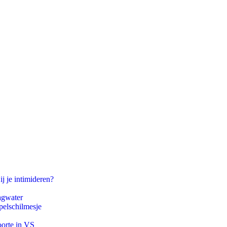
ij je intimideren?
agwater
pelschilmesje
oorte in VS