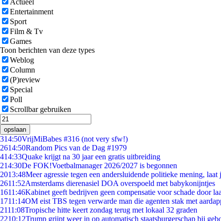
Actueel
Entertainment
Sport
Film & Tv
Games
Toon berichten van deze types
Weblog
Column
(P)review
Special
Poll
Scrollbar gebruiken
opslaan
3
14:50
VrijMiBabes #316 (not very sfw!)
26
14:50
Random Pics van de Dag #1979
4
14:33
Quake krijgt na 30 jaar een gratis uitbreiding
2
14:30
De FOK!Voetbalmanager 2026/2027 is begonnen
20
13:48
Meer agressie tegen een andersluidende politieke mening, laat j
26
11:52
Amsterdams dierenasiel DOA overspoeld met babykonijntjes
16
11:46
Kabinet geeft bedrijven geen compensatie voor schade door la
17
11:14
OM eist TBS tegen verwarde man die agenten stak met aardap
21
11:08
Tropische hitte keert zondag terug met lokaal 32 graden
22
10:12
Trump grijpt weer in op automatisch staatsburgerschap bij geb