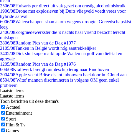
maan
25
06/08
Huisarts per direct uit vak gezet om ernstig alcoholmisbruik
19
06/08
Drone met explosieven bij Duits vliegveld voedt vrees voor
hybride aanval
60
06/08
Waterschappen slaan alarm wegens droogte: Gereedschapskist
leeg
24
06/08
Zorgmedewerkster die 's nachts haar vriend bezocht terecht
ontslagen
38
06/08
Random Pics van de Dag #1977
21
05/08
Tanken in België wordt nóg aantrekkelijker
34
05/08
Dirk sluit supermarkt op de Wallen na golf van diefstal en
agressie
12
05/08
Random Pics van de Dag #1976
6
04/08
Kraftwerk brengt ruimteschip terug naar Eindhoven
20
04/08
Apple vecht Britse eis tot inbouwen backdoor in iCloud aan
85
04/08
'Witte' mannen discrimineren is volgens OM geen enkel
probleem
Laatste items
Laatste items
Toon berichten uit deze thema's
Actueel
Entertainment
Sport
Film & Tv
Games