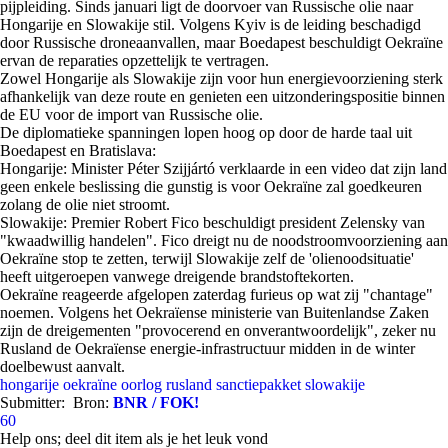
pijpleiding. Sinds januari ligt de doorvoer van Russische olie naar
Hongarije en Slowakije stil. Volgens Kyiv is de leiding beschadigd
door Russische droneaanvallen, maar Boedapest beschuldigt Oekraïne
ervan de reparaties opzettelijk te vertragen.
Zowel Hongarije als Slowakije zijn voor hun energievoorziening sterk
afhankelijk van deze route en genieten een uitzonderingspositie binnen
de EU voor de import van Russische olie.
De diplomatieke spanningen lopen hoog op door de harde taal uit
Boedapest en Bratislava:
Hongarije: Minister Péter Szijjártó verklaarde in een video dat zijn land
geen enkele beslissing die gunstig is voor Oekraïne zal goedkeuren
zolang de olie niet stroomt.
Slowakije: Premier Robert Fico beschuldigt president Zelensky van
"kwaadwillig handelen". Fico dreigt nu de noodstroomvoorziening aan
Oekraïne stop te zetten, terwijl Slowakije zelf de 'olienoodsituatie'
heeft uitgeroepen vanwege dreigende brandstoftekorten.
Oekraïne reageerde afgelopen zaterdag furieus op wat zij "chantage"
noemen. Volgens het Oekraïense ministerie van Buitenlandse Zaken
zijn de dreigementen "provocerend en onverantwoordelijk", zeker nu
Rusland de Oekraïense energie-infrastructuur midden in de winter
doelbewust aanvalt.
hongarije
oekraïne
oorlog
rusland
sanctiepakket
slowakije
Submitter:
Bron:
BNR / FOK!
60
Help ons; deel dit item als je het leuk vond