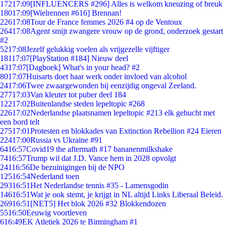
172
17:09
[INFLUENCERS #296] Alles is welkom kneuzing of breuk
180
17:09
[Wielrennen #616] Brennan!
226
17:08
Tour de France femmes 2026 #4 op de Ventoux
264
17:08
Agent smijt zwangere vrouw op de grond, onderzoek gestart
#2
52
17:08
Jezelf gelukkig voelen als vrijgezelle vijftiger
181
17:07
[PlayStation #184] Nieuw deel
43
17:07
[Dagboek] What's in your head? #2
80
17:07
Huisarts doet haar werk onder invloed van alcohol
24
17:06
Twee zwaargewonden bij eenzijdig ongeval Zeeland.
277
17:03
Van kleuter tot puber deel 184
122
17:02
Buitenlandse steden lepeltopic #268
226
17:02
Nederlandse plaatsnamen lepeltopic #213 elk gehucht met
een bord telt
275
17:01
Protesten en blokkades van Extinction Rebellion #24 Eieren
224
17:00
Russia vs Ukraine #91
64
16:57
Covid19 the aftermath #17 bananenmilkshake
74
16:57
Trump wil dat J.D. Vance hem in 2028 opvolgt
241
16:56
De bezuinigingen bij de NPO
125
16:54
Nederland toen
293
16:51
Het Nederlandse tennis #35 - Lamensgodin
146
16:51
Wat je ook stemt, je krijgt in NL altijd Links Liberaal Beleid.
269
16:51
[NET5] Het blok 2026 #32 Blokkendozen
55
16:50
Eeuwig voortleven
6
16:49
EK Atletiek 2026 te Birmingham #1