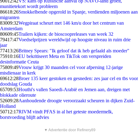
900
12:42
VS: kans op Russische aanval op NAVO-land groeit,
munitietekort wordt probleem
866
18:26
Smokkelbende opgerold in Spanje, verdienden miljoenen aan
migranten
830
09:32
Wegpiraat scheurt met 146 km/u door het centrum van
Amsterdam
806
09:45
Trailers kijken: de bioscoopreleases van week 32
794
17:47
Voedselprijzen wereldwijd op hoogste niveau in ruim drie
jaar
774
13:26
Britney Spears: "Ik geloof dat ik heb gefaald als moeder"
759
10:16
EU bekritiseert Meta en TikTok om verspreiden
desinformatie Ceuta
758
09:49
Vrouw krijgt 30 maanden cel voor afpersing 12-jarige
misdienaar in kerk
696
12:28
Broer 135 keer gestoken en gesneden: zes jaar cel en tbs voor
doodslag Gouda
657
09:53
Houthi's vallen Saoedi-Arabië en Jemen aan, dreigen met
blokkade olieroute
526
09:28
Aanhoudende droogte veroorzaakt scheuren in dijken Zuid-
Holland
507
12:17
RIVM vindt PFAS in al het geteste moedermelk,
borstvoeding blijft advies
▼ Advertentie door Refinery89