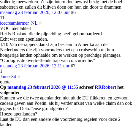
volledig meewerken. Ze zijn intern doelbewust bezig met de boel
saboteren en zullen dit blijven doen om hun zin door te drammen.
maandag 23 februari 2026, 12:07 uur
#6
11
icecreamfarmer_NL
VOC mentaliteit
Het is Rusland die de pijpleiding heeft gebombardeerd.
Echt wat een apenlanden.
1/10 Van de rappers dankt zijn bestaan in Amerika aan de
Nederlanders die zijn voorouders met een cruiseschip uit hun
hongerige landen ophaalde om te werken op prachtige plantages.
"Oorlog is de overtreffende trap van concurrentie."
maandag 23 februari 2026, 12:11 uur
#7
1
James84
quote:
Op
maandag 23 februari 2026 @ 11:55
schreef
RRRobert
het
volgende:
Kunnen we die twee apenlanden niet uit de EU flikkeren en gewoon
cadeau geven aan Poetin, als hij verder afziet van welke claim dan ook
jegens het Oekraïense grondgebied?
Hoezo apenlanden?
Laat de EU dan een andere olie voorziening regelen voor deze 2
landen.