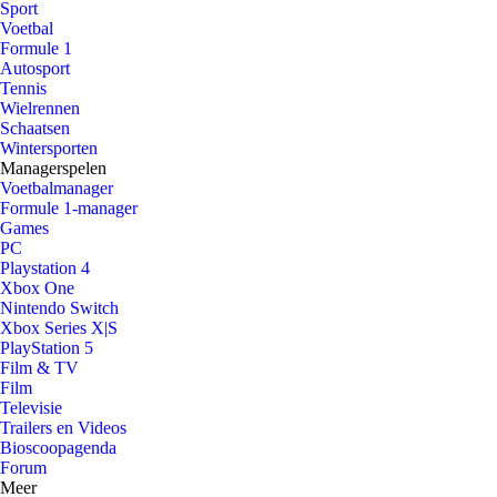
Sport
Voetbal
Formule 1
Autosport
Tennis
Wielrennen
Schaatsen
Wintersporten
Managerspelen
Voetbalmanager
Formule 1-manager
Games
PC
Playstation 4
Xbox One
Nintendo Switch
Xbox Series X|S
PlayStation 5
Film & TV
Film
Televisie
Trailers en Videos
Bioscoopagenda
Forum
Meer