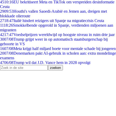
45
10:16
EU bekritiseert Meta en TikTok om verspreiden desinformatie
Ceuta
29
09:53
Houthi's vallen Saoedi-Arabië en Jemen aan, dreigen met
blokkade olieroute
27
18:47
Italië hindert reizigers uit Spanje na migratiecrisis Ceuta
11
18:26
Smokkelbende opgerold in Spanje, verdienden miljoenen aan
migranten
42
17:47
Voedselprijzen wereldwijd op hoogste niveau in ruim drie jaar
30
07/08
Trump grijpt weer in op automatisch staatsburgerschap bij
geboorte in VS
16
07/08
Meta krijgt half miljard boete voor mentale schade bij jongeren
20
07/08
Denemarken pakt AI-gebruik in scholen aan: extra mondelinge
examens
47
06/08
Trump wil dat J.D. Vance hem in 2028 opvolgt