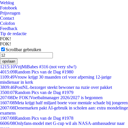
Weblog
Fotoboek
Prijsvragen
Contact
Colofon
Feedback
Tip de redactie
FOK!
FOK!
Scrollbar gebruiken
opslaan
12
15:10
VrijMiBabes #316 (not very sfw!)
40
15:09
Random Pics van de Dag #1980
11
09:49
Vrouw krijgt 30 maanden cel voor afpersing 12-jarige
misdienaar in kerk
38
09:46
PostNL-bezorger steekt bewoner na ruzie over pakket
35
00:07
Random Pics van de Dag #1979
2
07/08
De FOK!Voetbalmanager 2026/2027 is begonnen
16
07/08
Meta krijgt half miljard boete voor mentale schade bij jongeren
20
07/08
Denemarken pakt AI-gebruik in scholen aan: extra mondelinge
examens
19
07/08
Random Pics van de Dag #1978
66
06/08
Onlyfans-model met G-cup wil als NASA-ambassadeur naar