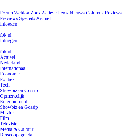
Forum
Weblog
Zoek
Actieve Items
Nieuws
Columns
Reviews
Previews
Specials
Archief
Inloggen
fok.nl
Inloggen
fok.nl
Actueel
Nederland
Internationaal
Economie
Politiek
Tech
Showbiz en Gossip
Opmerkelijk
Entertainment
Showbiz en Gossip
Muziek
Film
Televisie
Media & Cultuur
Bioscoopagenda