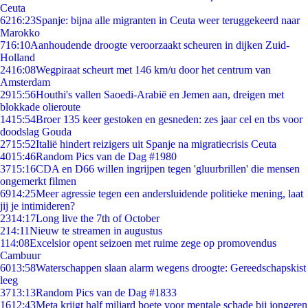
Ceuta
62
16:23
Spanje: bijna alle migranten in Ceuta weer teruggekeerd naar
Marokko
7
16:10
Aanhoudende droogte veroorzaakt scheuren in dijken Zuid-
Holland
24
16:08
Wegpiraat scheurt met 146 km/u door het centrum van
Amsterdam
29
15:56
Houthi's vallen Saoedi-Arabië en Jemen aan, dreigen met
blokkade olieroute
14
15:54
Broer 135 keer gestoken en gesneden: zes jaar cel en tbs voor
doodslag Gouda
27
15:52
Italië hindert reizigers uit Spanje na migratiecrisis Ceuta
40
15:46
Random Pics van de Dag #1980
37
15:16
CDA en D66 willen ingrijpen tegen 'gluurbrillen' die mensen
ongemerkt filmen
69
14:25
Meer agressie tegen een andersluidende politieke mening, laat
jij je intimideren?
23
14:17
Long live the 7th of October
2
14:11
Nieuw te streamen in augustus
1
14:08
Excelsior opent seizoen met ruime zege op promovendus
Cambuur
60
13:58
Waterschappen slaan alarm wegens droogte: Gereedschapskist
leeg
37
13:13
Random Pics van de Dag #1833
16
12:43
Meta krijgt half miljard boete voor mentale schade bij jongeren