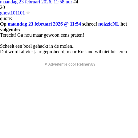
maandag 23 februari 2026, 11:58 uur
#4
20
ghost101101
quote:
Op
maandag 23 februari 2026 @ 11:54
schreef
noizzieNL
het
volgende:
Terecht! Ga nou maar gewoon eens praten!
Scheelt een boel gehackt in de molen..
Dat wordt al vier jaar geprobeerd, maar Rusland wil niet luisteren.
▼ Advertentie door Refinery89