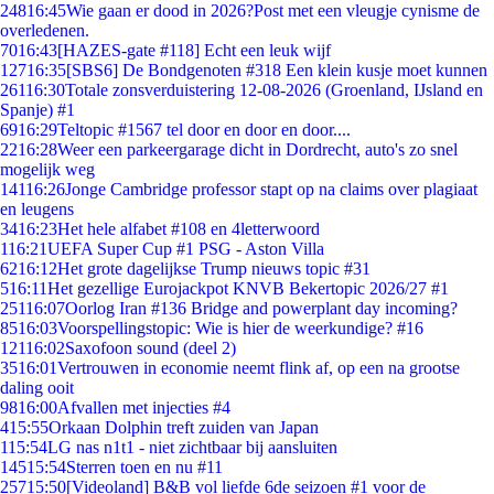
248
16:45
Wie gaan er dood in 2026?Post met een vleugje cynisme de
overledenen.
70
16:43
[HAZES-gate #118] Echt een leuk wijf
127
16:35
[SBS6] De Bondgenoten #318 Een klein kusje moet kunnen
261
16:30
Totale zonsverduistering 12-08-2026 (Groenland, IJsland en
Spanje) #1
69
16:29
Teltopic #1567 tel door en door en door....
22
16:28
Weer een parkeergarage dicht in Dordrecht, auto's zo snel
mogelijk weg
141
16:26
Jonge Cambridge professor stapt op na claims over plagiaat
en leugens
34
16:23
Het hele alfabet #108 en 4letterwoord
1
16:21
UEFA Super Cup #1 PSG - Aston Villa
62
16:12
Het grote dagelijkse Trump nieuws topic #31
5
16:11
Het gezellige Eurojackpot KNVB Bekertopic 2026/27 #1
251
16:07
Oorlog Iran #136 Bridge and powerplant day incoming?
85
16:03
Voorspellingstopic: Wie is hier de weerkundige? #16
121
16:02
Saxofoon sound (deel 2)
35
16:01
Vertrouwen in economie neemt flink af, op een na grootse
daling ooit
98
16:00
Afvallen met injecties #4
4
15:55
Orkaan Dolphin treft zuiden van Japan
1
15:54
LG nas n1t1 - niet zichtbaar bij aansluiten
145
15:54
Sterren toen en nu #11
257
15:50
[Videoland] B&B vol liefde 6de seizoen #1 voor de