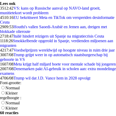
Lees ook
35
12:42
VS: kans op Russische aanval op NAVO-land groeit,
munitietekort wordt probleem
45
10:16
EU bekritiseert Meta en TikTok om verspreiden desinformatie
Ceuta
29
09:53
Houthi's vallen Saoedi-Arabië en Jemen aan, dreigen met
blokkade olieroute
27
18:47
Italië hindert reizigers uit Spanje na migratiecrisis Ceuta
11
18:26
Smokkelbende opgerold in Spanje, verdienden miljoenen aan
migranten
42
17:47
Voedselprijzen wereldwijd op hoogste niveau in ruim drie jaar
30
07/08
Trump grijpt weer in op automatisch staatsburgerschap bij
geboorte in VS
16
07/08
Meta krijgt half miljard boete voor mentale schade bij jongeren
20
07/08
Denemarken pakt AI-gebruik in scholen aan: extra mondelinge
examens
47
06/08
Trump wil dat J.D. Vance hem in 2028 opvolgt
Font-grootte:
Normaal
Kleiner
regelhoogte :
Normaal
Kleiner
60 reacties