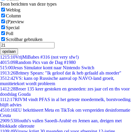
Toon berichten van deze types
Weblog
Column
(P)review
Special
Poll
Scrollbar gebruiken
opslaan
12
15:10
VrijMiBabes #316 (not very sfw!)
40
15:09
Random Pics van de Dag #1980
5
15:00
Jesus Simulator komt naar Nintendo Switch
19
13:26
Britney Spears: "Ik geloof dat ik heb gefaald als moeder"
35
12:42
VS: kans op Russische aanval op NAVO-land groeit,
munitietekort wordt probleem
14
12:28
Broer 135 keer gestoken en gesneden: zes jaar cel en tbs voor
doodslag Gouda
11
12:17
RIVM vindt PFAS in al het geteste moedermelk, borstvoeding
blijft advies
45
10:16
EU bekritiseert Meta en TikTok om verspreiden desinformatie
Ceuta
29
09:53
Houthi's vallen Saoedi-Arabië en Jemen aan, dreigen met
blokkade olieroute
11
09:49
Vrouw krijgt 30 maanden cel voor afpersing 12-jarige