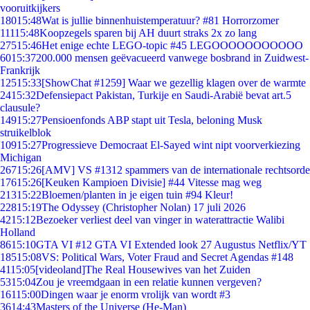
vooruitkijkers
180
15:48
Wat is jullie binnenhuistemperatuur? #81 Horrorzomer
111
15:48
Koopzegels sparen bij AH duurt straks 2x zo lang
275
15:46
Het enige echte LEGO-topic #45 LEGOOOOOOOOOOO
60
15:37
200.000 mensen geëvacueerd vanwege bosbrand in Zuidwest-
Frankrijk
125
15:33
[ShowChat #1259] Waar we gezellig klagen over de warmte
24
15:32
Defensiepact Pakistan, Turkije en Saudi-Arabië bevat art.5
clausule?
149
15:27
Pensioenfonds ABP stapt uit Tesla, beloning Musk
struikelblok
109
15:27
Progressieve Democraat El-Sayed wint nipt voorverkiezing
Michigan
267
15:26
[AMV] VS #1312 spammers van de internationale rechtsorde
176
15:26
[Keuken Kampioen Divisie] #44 Vitesse mag weg
213
15:22
Bloemen/planten in je eigen tuin #94 Kleur!
228
15:19
The Odyssey (Christopher Nolan) 17 juli 2026
42
15:12
Bezoeker verliest deel van vinger in waterattractie Walibi
Holland
86
15:10
GTA VI #12 GTA VI Extended look 27 Augustus Netflix/YT
185
15:08
VS: Political Wars, Voter Fraud and Secret Agendas #148
41
15:05
[videoland]The Real Housewives van het Zuiden
53
15:04
Zou je vreemdgaan in een relatie kunnen vergeven?
161
15:00
Dingen waar je enorm vrolijk van wordt #3
36
14:43
Masters of the Universe (He-Man)