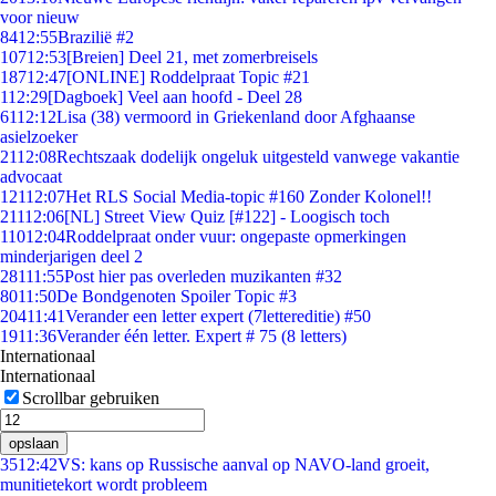
voor nieuw
84
12:55
Brazilië #2
107
12:53
[Breien] Deel 21, met zomerbreisels
187
12:47
[ONLINE] Roddelpraat Topic #21
1
12:29
[Dagboek] Veel aan hoofd - Deel 28
61
12:12
Lisa (38) vermoord in Griekenland door Afghaanse
asielzoeker
21
12:08
Rechtszaak dodelijk ongeluk uitgesteld vanwege vakantie
advocaat
121
12:07
Het RLS Social Media-topic #160 Zonder Kolonel!!
211
12:06
[NL] Street View Quiz [#122] - Loogisch toch
110
12:04
Roddelpraat onder vuur: ongepaste opmerkingen
minderjarigen deel 2
281
11:55
Post hier pas overleden muzikanten #32
80
11:50
De Bondgenoten Spoiler Topic #3
204
11:41
Verander een letter expert (7lettereditie) #50
19
11:36
Verander één letter. Expert # 75 (8 letters)
Internationaal
Internationaal
Scrollbar gebruiken
opslaan
35
12:42
VS: kans op Russische aanval op NAVO-land groeit,
munitietekort wordt probleem