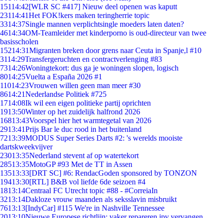
151
14:42
[WLR SC #417] Nieuw deel openen was kaputt
231
14:41
Het FOK!kers maken teringherrie topic
33
14:37
Single mannen verplichtsingle moeders laten daten?
46
14:34
OM-Teamleider met kinderporno is oud-directeur van twee
basisscholen
152
14:31
Migranten breken door grens naar Ceuta in Spanje,l #10
31
14:29
Transfergeruchten en contractverlenging #83
73
14:26
Woningtekort: dus ga je woningen slopen, logisch
80
14:25
Vuelta a España 2026 #1
110
14:23
Vrouwen willen geen man meer #30
86
14:21
Nederlandse Politiek #725
17
14:08
Ik wil een eigen politieke partij oprichten
19
13:50
Winter op het zuidelijk halfrond 2026
168
13:43
Voorspel hier het warmtegetal van 2026
29
13:41
Prijs Bar le duc rood in het buitenland
72
13:39
MODUS Super Series Darts #2: 's werelds mooiste
dartskweekvijver
230
13:35
Nederland stevent af op watertekort
285
13:35
MotoGP #93 Met de TT in Assen
135
13:33
[DRT SC] #6: RendacGoden sponsored by TONZON
194
13:30
[RTL] B&B vol liefde 6de seizoen #4
18
13:14
Centraal FC Utrecht topic #88 - #CorreiaIn
32
13:14
Dakloze vrouw maanden als seksslavin misbruikt
76
13:13
[IndyCar] #115 We're in Nashville Tennessee
20
13:10
Nieuwe Europese richtlijn: vaker repareren ipv vervangen