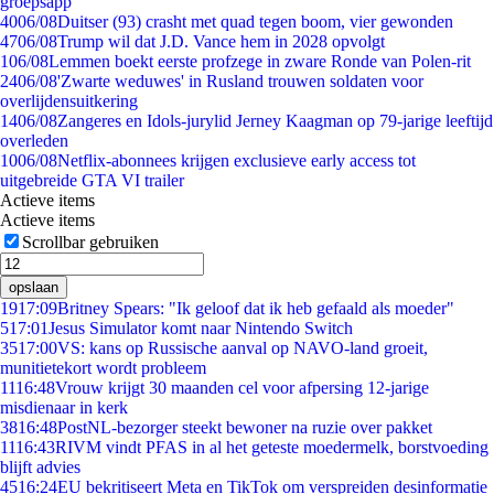
groepsapp
40
06/08
Duitser (93) crasht met quad tegen boom, vier gewonden
47
06/08
Trump wil dat J.D. Vance hem in 2028 opvolgt
1
06/08
Lemmen boekt eerste profzege in zware Ronde van Polen-rit
24
06/08
'Zwarte weduwes' in Rusland trouwen soldaten voor
overlijdensuitkering
14
06/08
Zangeres en Idols-jurylid Jerney Kaagman op 79-jarige leeftijd
overleden
10
06/08
Netflix-abonnees krijgen exclusieve early access tot
uitgebreide GTA VI trailer
Actieve items
Actieve items
Scrollbar gebruiken
opslaan
19
17:09
Britney Spears: "Ik geloof dat ik heb gefaald als moeder"
5
17:01
Jesus Simulator komt naar Nintendo Switch
35
17:00
VS: kans op Russische aanval op NAVO-land groeit,
munitietekort wordt probleem
11
16:48
Vrouw krijgt 30 maanden cel voor afpersing 12-jarige
misdienaar in kerk
38
16:48
PostNL-bezorger steekt bewoner na ruzie over pakket
11
16:43
RIVM vindt PFAS in al het geteste moedermelk, borstvoeding
blijft advies
45
16:24
EU bekritiseert Meta en TikTok om verspreiden desinformatie