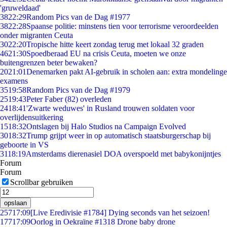
'gruweldaad'
38
22:29
Random Pics van de Dag #1977
38
22:28
Spaanse politie: minstens tien voor terrorisme veroordeelden
onder migranten Ceuta
30
22:20
Tropische hitte keert zondag terug met lokaal 32 graden
46
21:30
Spoedberaad EU na crisis Ceuta, moeten we onze
buitengrenzen beter bewaken?
20
21:01
Denemarken pakt AI-gebruik in scholen aan: extra mondelinge
examens
35
19:58
Random Pics van de Dag #1979
25
19:43
Peter Faber (82) overleden
24
18:41
'Zwarte weduwes' in Rusland trouwen soldaten voor
overlijdensuitkering
15
18:32
Ontslagen bij Halo Studios na Campaign Evolved
30
18:32
Trump grijpt weer in op automatisch staatsburgerschap bij
geboorte in VS
31
18:19
Amsterdams dierenasiel DOA overspoeld met babykonijntjes
Forum
Forum
Scrollbar gebruiken
opslaan
257
17:09
[Live Eredivisie #1784] Dying seconds van het seizoen!
177
17:09
Oorlog in Oekraïne #1318 Drone baby drone