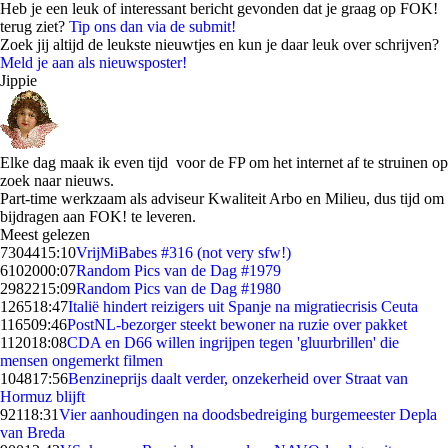
Heb je een leuk of interessant bericht gevonden dat je graag op FOK!
terug ziet?
Tip ons dan via de submit!
Zoek jij altijd de leukste nieuwtjes en kun je daar leuk over schrijven?
Meld je aan als nieuwsposter!
Jippie
Elke dag maak ik even tijd voor de FP om het internet af te struinen op
zoek naar nieuws.
Part-time werkzaam als adviseur Kwaliteit Arbo en Milieu, dus tijd om
bijdragen aan FOK! te leveren.
Meest gelezen
73044
15:10
VrijMiBabes #316 (not very sfw!)
61020
00:07
Random Pics van de Dag #1979
29822
15:09
Random Pics van de Dag #1980
1265
18:47
Italië hindert reizigers uit Spanje na migratiecrisis Ceuta
1165
09:46
PostNL-bezorger steekt bewoner na ruzie over pakket
1120
18:08
CDA en D66 willen ingrijpen tegen 'gluurbrillen' die
mensen ongemerkt filmen
1048
17:56
Benzineprijs daalt verder, onzekerheid over Straat van
Hormuz blijft
921
18:31
Vier aanhoudingen na doodsbedreiging burgemeester Depla
van Breda