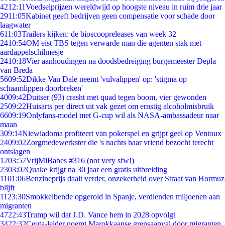
42
12:11
Voedselprijzen wereldwijd op hoogste niveau in ruim drie jaar
29
11:05
Kabinet geeft bedrijven geen compensatie voor schade door
laagwater
6
11:03
Trailers kijken: de bioscoopreleases van week 32
24
10:54
OM eist TBS tegen verwarde man die agenten stak met
aardappelschilmesje
24
10:18
Vier aanhoudingen na doodsbedreiging burgemeester Depla
van Breda
56
09:52
Dikke Van Dale neemt 'vulvalippen' op: 'stigma op
schaamlippen doorbreken'
40
09:42
Duitser (93) crasht met quad tegen boom, vier gewonden
25
09:22
Huisarts per direct uit vak gezet om ernstig alcoholmisbruik
66
09:19
Onlyfans-model met G-cup wil als NASA-ambassadeur naar
maan
3
09:14
Niewiadoma profiteert van pokerspel en grijpt geel op Ventoux
24
09:02
Zorgmedewerkster die 's nachts haar vriend bezocht terecht
ontslagen
12
03:57
VrijMiBabes #316 (not very sfw!)
23
03:02
Quake krijgt na 30 jaar een gratis uitbreiding
11
01:06
Benzineprijs daalt verder, onzekerheid over Straat van Hormuz
blijft
11
23:30
Smokkelbende opgerold in Spanje, verdienden miljoenen aan
migranten
47
22:43
Trump wil dat J.D. Vance hem in 2028 opvolgt
34
22:32
Ceuta-leider noemt Marokkaanse grensaanval door migranten