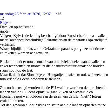
maandag 23 februari 2026, 12:07 uur
#5
12
Ricje
Dweilen op het strand
quote:
Volgens Kyiv is de leiding beschadigd door Russische droneaanvallen,
maar Boedapest beschuldigt Oekraïne ervan de reparaties opzettelijk te
vertragen.
Waarschijnlijk omdat, zodra Oekraïne reparaties poogt, ze met drones
en raketten worden aangevallen.
Rusland houdt er nou eenmaal van om civiele doelen aan te vallen en
zeker techneuten en monteurs die de infrastructuur draaiende houden
staan hoog op de lijst.
Maar ik denk dat Slowakije en Hongarije dit stiekem ook wel weten en
hun vriendje Poetin proberen te steunen.
Zou toch eens tijd worden dat de EU wakker wordt en de oprichtende
landen van de EU eens opnieuw gaan kijken of Slowakije en
Hongarije nog wel voldoen aan de eisen van de EU. Niet? Meteen
eruit knikkeren.
Tot dan gewoon alle subsidies en steun aan die landen opheffen tot ze