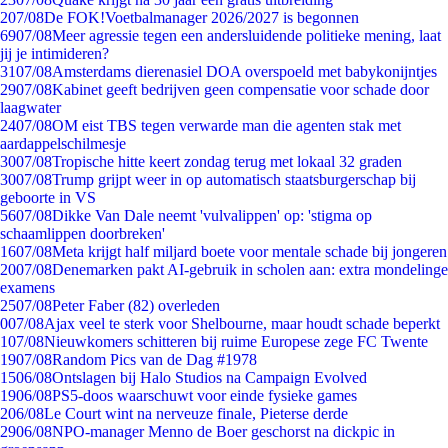
2
07/08
De FOK!Voetbalmanager 2026/2027 is begonnen
69
07/08
Meer agressie tegen een andersluidende politieke mening, laat
jij je intimideren?
31
07/08
Amsterdams dierenasiel DOA overspoeld met babykonijntjes
29
07/08
Kabinet geeft bedrijven geen compensatie voor schade door
laagwater
24
07/08
OM eist TBS tegen verwarde man die agenten stak met
aardappelschilmesje
30
07/08
Tropische hitte keert zondag terug met lokaal 32 graden
30
07/08
Trump grijpt weer in op automatisch staatsburgerschap bij
geboorte in VS
56
07/08
Dikke Van Dale neemt 'vulvalippen' op: 'stigma op
schaamlippen doorbreken'
16
07/08
Meta krijgt half miljard boete voor mentale schade bij jongeren
20
07/08
Denemarken pakt AI-gebruik in scholen aan: extra mondelinge
examens
25
07/08
Peter Faber (82) overleden
0
07/08
Ajax veel te sterk voor Shelbourne, maar houdt schade beperkt
1
07/08
Nieuwkomers schitteren bij ruime Europese zege FC Twente
19
07/08
Random Pics van de Dag #1978
15
06/08
Ontslagen bij Halo Studios na Campaign Evolved
19
06/08
PS5-doos waarschuwt voor einde fysieke games
2
06/08
Le Court wint na nerveuze finale, Pieterse derde
29
06/08
NPO-manager Menno de Boer geschorst na dickpic in