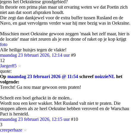
jegens het Oekraïense grondgebied?
In theorie een prima plan maar uit ervaring weten we dat Poetin zich
niet aan dat soort afspraken houdt.
Die zegt dan dankjewel voor de extra buffer tussen Rusland en de
Navo, en gaat vervolgens verder waar hij mee bezig was in Oekraïne.
Misschien moet Oekraine gewoon zeggen 'maak het zelf maar, hier is
de locatie' maar niet zeuren als je een drone of raket op je kop krijgt
foto
Alle heilige huisjes tegen de vlakte!
maandag 23 februari 2026, 12:14 uur
#9
12
Jaeger85
quote:
Op
maandag 23 februari 2026 @ 11:54
schreef
noizzieNL
het
volgende:
Terecht! Ga nou maar gewoon eens praten!
Scheelt een boel gehackt in de molen..
Wordt nou een keer wakker. Met Rusland valt niet te praten. Die
stoppen alleen als ze heel Oekraïne hebben veroverd en de Warschau
Pact is hersteld.
maandag 23 februari 2026, 12:15 uur
#10
3
creeperhaze