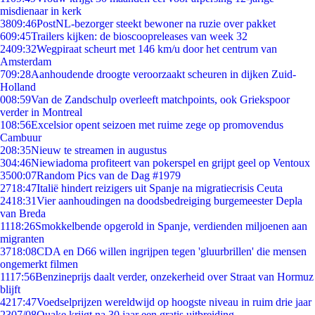
misdienaar in kerk
38
09:46
PostNL-bezorger steekt bewoner na ruzie over pakket
6
09:45
Trailers kijken: de bioscoopreleases van week 32
24
09:32
Wegpiraat scheurt met 146 km/u door het centrum van
Amsterdam
7
09:28
Aanhoudende droogte veroorzaakt scheuren in dijken Zuid-
Holland
0
08:59
Van de Zandschulp overleeft matchpoints, ook Griekspoor
verder in Montreal
1
08:56
Excelsior opent seizoen met ruime zege op promovendus
Cambuur
2
08:35
Nieuw te streamen in augustus
3
04:46
Niewiadoma profiteert van pokerspel en grijpt geel op Ventoux
35
00:07
Random Pics van de Dag #1979
27
18:47
Italië hindert reizigers uit Spanje na migratiecrisis Ceuta
24
18:31
Vier aanhoudingen na doodsbedreiging burgemeester Depla
van Breda
11
18:26
Smokkelbende opgerold in Spanje, verdienden miljoenen aan
migranten
37
18:08
CDA en D66 willen ingrijpen tegen 'gluurbrillen' die mensen
ongemerkt filmen
11
17:56
Benzineprijs daalt verder, onzekerheid over Straat van Hormuz
blijft
42
17:47
Voedselprijzen wereldwijd op hoogste niveau in ruim drie jaar
23
07/08
Quake krijgt na 30 jaar een gratis uitbreiding