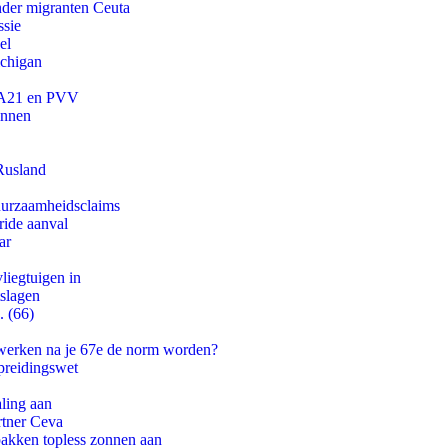
onder migranten Ceuta
ssie
el
ichigan
 JA21 en PVV
innen
Rusland
duurzaamheidsclaims
ride aanval
ar
iegtuigen in
tslagen
. (66)
 werken na je 67e de norm worden?
preidingswet
aling aan
rtner Ceva
pakken topless zonnen aan