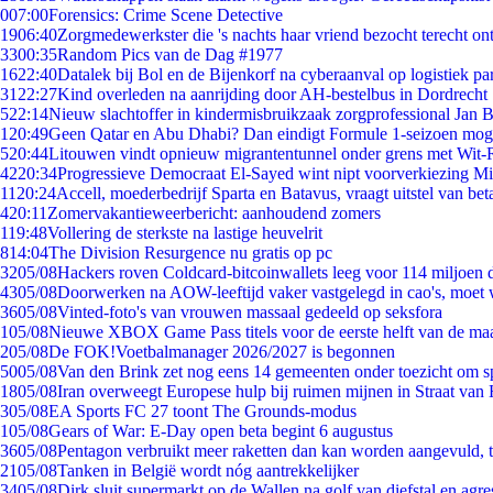
0
07:00
Forensics: Crime Scene Detective
19
06:40
Zorgmedewerkster die 's nachts haar vriend bezocht terecht on
33
00:35
Random Pics van de Dag #1977
16
22:40
Datalek bij Bol en de Bijenkorf na cyberaanval op logistiek pa
31
22:27
Kind overleden na aanrijding door AH-bestelbus in Dordrecht
5
22:14
Nieuw slachtoffer in kindermisbruikzaak zorgprofessional Jan B
1
20:49
Geen Qatar en Abu Dhabi? Dan eindigt Formule 1-seizoen moge
5
20:44
Litouwen vindt opnieuw migrantentunnel onder grens met Wit-
42
20:34
Progressieve Democraat El-Sayed wint nipt voorverkiezing M
11
20:24
Accell, moederbedrijf Sparta en Batavus, vraagt uitstel van bet
4
20:11
Zomervakantieweerbericht: aanhoudend zomers
1
19:48
Vollering de sterkste na lastige heuvelrit
8
14:04
The Division Resurgence nu gratis op pc
32
05/08
Hackers roven Coldcard-bitcoinwallets leeg voor 114 miljoen d
43
05/08
Doorwerken na AOW-leeftijd vaker vastgelegd in cao's, moet
36
05/08
Vinted-foto's van vrouwen massaal gedeeld op seksfora
1
05/08
Nieuwe XBOX Game Pass titels voor de eerste helft van de ma
2
05/08
De FOK!Voetbalmanager 2026/2027 is begonnen
50
05/08
Van den Brink zet nog eens 14 gemeenten onder toezicht om s
18
05/08
Iran overweegt Europese hulp bij ruimen mijnen in Straat va
3
05/08
EA Sports FC 27 toont The Grounds-modus
1
05/08
Gears of War: E-Day open beta begint 6 augustus
36
05/08
Pentagon verbruikt meer raketten dan kan worden aangevuld, t
21
05/08
Tanken in België wordt nóg aantrekkelijker
34
05/08
Dirk sluit supermarkt op de Wallen na golf van diefstal en agre