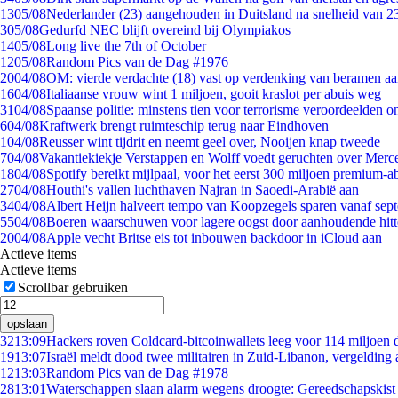
13
05/08
Nederlander (23) aangehouden in Duitsland na snelheid van 
3
05/08
Gedurfd NEC blijft overeind bij Olympiakos
14
05/08
Long live the 7th of October
12
05/08
Random Pics van de Dag #1976
20
04/08
OM: vierde verdachte (18) vast op verdenking van beramen aa
16
04/08
Italiaanse vrouw wint 1 miljoen, gooit kraslot per abuis weg
31
04/08
Spaanse politie: minstens tien voor terrorisme veroordeelden 
6
04/08
Kraftwerk brengt ruimteschip terug naar Eindhoven
1
04/08
Reusser wint tijdrit en neemt geel over, Nooijen knap tweede
7
04/08
Vakantiekiekje Verstappen en Wolff voedt geruchten over Merc
18
04/08
Spotify bereikt mijlpaal, voor het eerst 300 miljoen premium-
27
04/08
Houthi's vallen luchthaven Najran in Saoedi-Arabië aan
34
04/08
Albert Heijn halveert tempo van Koopzegels sparen vanaf sep
55
04/08
Boeren waarschuwen voor lagere oogst door aanhoudende hitt
20
04/08
Apple vecht Britse eis tot inbouwen backdoor in iCloud aan
Actieve items
Actieve items
Scrollbar gebruiken
opslaan
32
13:09
Hackers roven Coldcard-bitcoinwallets leeg voor 114 miljoen d
19
13:07
Israël meldt dood twee militairen in Zuid-Libanon, vergeldin
12
13:03
Random Pics van de Dag #1978
28
13:01
Waterschappen slaan alarm wegens droogte: Gereedschapskist