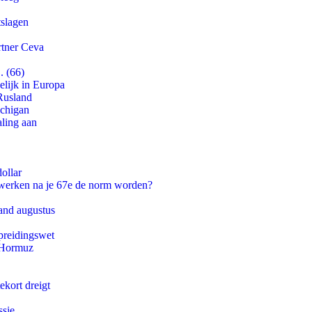
tslagen
rtner Ceva
. (66)
lijk in Europa
Rusland
ichigan
aling aan
ollar
 werken na je 67e de norm worden?
and augustus
preidingswet
n Hormuz
ekort dreigt
ssie