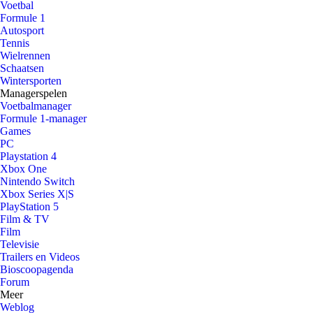
Voetbal
Formule 1
Autosport
Tennis
Wielrennen
Schaatsen
Wintersporten
Managerspelen
Voetbalmanager
Formule 1-manager
Games
PC
Playstation 4
Xbox One
Nintendo Switch
Xbox Series X|S
PlayStation 5
Film & TV
Film
Televisie
Trailers en Videos
Bioscoopagenda
Forum
Meer
Weblog