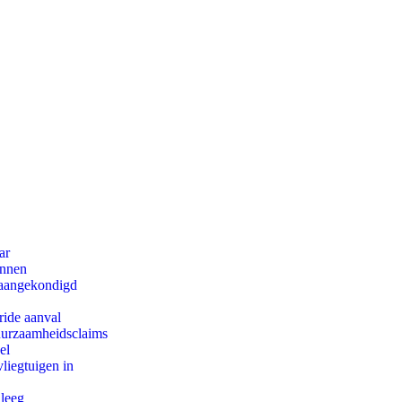
ar
innen
g aangekondigd
ride aanval
duurzaamheidsclaims
el
iegtuigen in
 leeg