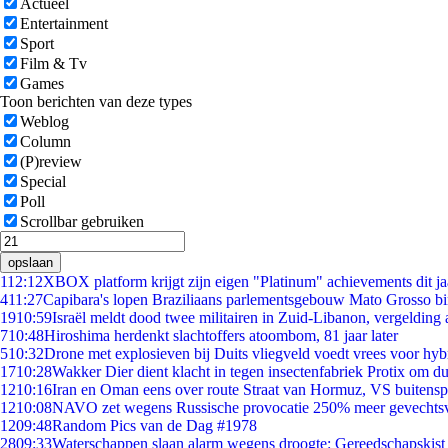
Actueel
Entertainment
Sport
Film & Tv
Games
Toon berichten van deze types
Weblog
Column
(P)review
Special
Poll
Scrollbar gebruiken
opslaan
1
12:12
XBOX platform krijgt zijn eigen "Platinum" achievements dit ja
4
11:27
Capibara's lopen Braziliaans parlementsgebouw Mato Grosso b
19
10:59
Israël meldt dood twee militairen in Zuid-Libanon, vergeldin
7
10:48
Hiroshima herdenkt slachtoffers atoombom, 81 jaar later
5
10:32
Drone met explosieven bij Duits vliegveld voedt vrees voor hyb
17
10:28
Wakker Dier dient klacht in tegen insectenfabriek Protix om 
12
10:16
Iran en Oman eens over route Straat van Hormuz, VS buitensp
12
10:08
NAVO zet wegens Russische provocatie 250% meer gevechtsvl
12
09:48
Random Pics van de Dag #1978
28
09:33
Waterschappen slaan alarm wegens droogte: Gereedschapskist