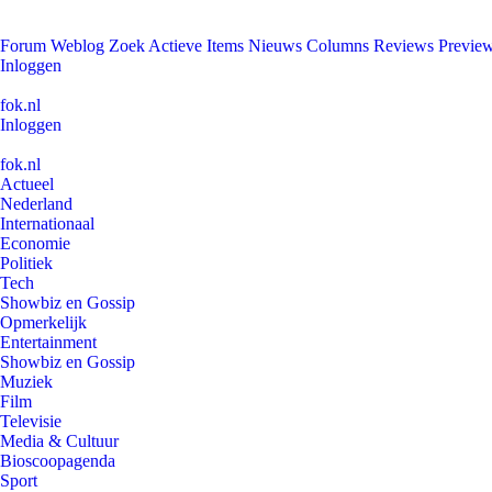
Forum
Weblog
Zoek
Actieve Items
Nieuws
Columns
Reviews
Previe
Inloggen
fok.nl
Inloggen
fok.nl
Actueel
Nederland
Internationaal
Economie
Politiek
Tech
Showbiz en Gossip
Opmerkelijk
Entertainment
Showbiz en Gossip
Muziek
Film
Televisie
Media & Cultuur
Bioscoopagenda
Sport