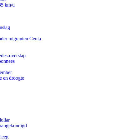
235 km/u
nslag
onder migranten Ceuta
edes-overstap
abonnees
tember
e en droogte
ollar
g aangekondigd
 leeg