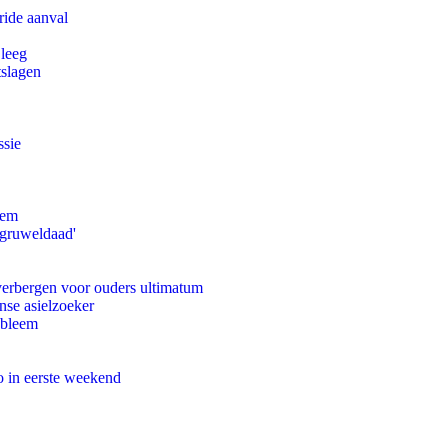
ride aanval
 leeg
tslagen
ssie
eem
'gruweldaad'
 verbergen voor ouders ultimatum
nse asielzoeker
obleem
o in eerste weekend