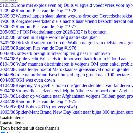
5
10:32
Drone met explosieven bij Duits vliegveld voedt vrees voor hyb
12
09:48
Random Pics van de Dag #1978
28
09:33
Waterschappen slaan alarm wegens droogte: Gereedschapskist
19
06:40
Zorgmedewerkster die 's nachts haar vriend bezocht terecht on
33
00:35
Random Pics van de Dag #1977
2
05/08
De FOK!Voetbalmanager 2026/2027 is begonnen
21
05/08
Tanken in België wordt nóg aantrekkelijker
34
05/08
Dirk sluit supermarkt op de Wallen na golf van diefstal en agre
12
05/08
Random Pics van de Dag #1976
6
04/08
Kraftwerk brengt ruimteschip terug naar Eindhoven
20
04/08
Apple vecht Britse eis tot inbouwen backdoor in iCloud aan
81
04/08
'Witte' mannen discrimineren is volgens OM geen enkel probl
30
04/08
Ceuta-leider noemt Marokkaanse grensaanval door migranten 
6
04/08
Grote natuurbrand Boschhuizerbergen groeit naar 100 hectare
6
04/08
FOK! was even down
41
04/08
Regering VS geeft scholen die 'genderidentiteit' van kinderen
59
04/08
Vrouw die asielzoekers hielp in Athene vermoord door Afghaa
25
04/08
Lekker op vakantie naar Afghanistan volgens Taliban geen pr
23
04/08
Random Pics van de Dag #1975
7
03/08
VrijMiBabes #315 (not very sfw!)
10
03/08
Spider-Man: Brand New Day knalt naar bijna 800 miljoen eur
Laatste items
Laatste items
Toon berichten uit deze thema's