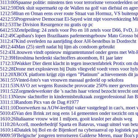
31
13:00
Spaanse politie: minstens tien voor terrorisme veroordeelden 
34
12:59
Dirk sluit supermarkt op de Wallen na golf van diefstal en agre
12
12:58
Iran en Oman eens over route Straat van Hormuz, VS buitensp
42
12:55
Progressieve Democraat El-Sayed wint nipt voorverkiezing M
8
12:53
The Division Resurgence nu gratis op pc
64
12:53
Zetelpeiling: 24 zetels voor Pro en 18 zetels voor D66, FvD,
4
12:49
Capibara's lopen Braziliaans parlementsgebouw Mato Grosso b
31
12:47
Kind overleden na aanrijding door AH-bestelbus in Dordrecht
49
12:44
Man (25) sterft nadat hij lijm als condoom gebruikt
5
12:43
Litouwen vindt opnieuw migrantentunnel onder grens met Wit-
7
12:39
Hiroshima herdenkt slachtoffers atoombom, 81 jaar later
17
12:33
Wakker Dier dient klacht in tegen insectenfabriek Protix om 
5
12:28
Drone met explosieven bij Duits vliegveld voedt vrees voor hyb
1
12:20
XBOX platform krijgt zijn eigen "Platinum" achievements dit ja
36
11:55
Vinted-foto's van vrouwen massaal gedeeld op seksfora
12
11:53
NAVO zet wegens Russische provocatie 250% meer gevechtsvl
19
11:52
Zorgmedewerkster die 's nachts haar vriend bezocht terecht on
5
11:13
Nieuw slachtoffer in kindermisbruikzaak zorgprofessional Jan B
33
11:13
Random Pics van de Dag #1977
43
11:10
Doorwerken na AOW-leeftijd vaker vastgelegd in cao's, moet
50
10:45
Van den Brink zet nog eens 14 gemeenten onder toezicht om s
16
10:26
Italiaanse vrouw wint 1 miljoen, gooit kraslot per abuis weg
11
10:20
Accell, moederbedrijf Sparta en Batavus, vraagt uitstel van bet
16
10:14
Datalek bij Bol en de Bijenkorf na cyberaanval op logistiek pa
90
09:59
'Belgische' jongeren terroriseren Galderse Meren, maar Boa's 