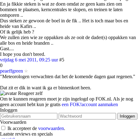
En ja fikkie steken is wat ze doen omdat ze geen kans zien om
bommen te plaatsen, kerncentrales te slopen, en treinen te laten
ontsporen ..
Dus steken ze gewoon de boel in de fik .. Het is toch maar bos en
heide van Kafirs ..
Of ik gelijk heb ?
We zullen zien wie ze oppakken als ze ooit de dader(s) oppakken van
alle bos en heide branden ..
Gast....
I hope you don't breed.
vrijdag 6 mei 2011, 09:25 uur
#5
0
peaeffgreen
"Meteorologen verwachten dat het de komende dagen gaat regenen."
Dat zit er dik in want ik ga er binnenkort heen.
Reageer zelf
Om te kunnen reageren moet je zijn ingelogd op FOK.nl. Als je nog
geen account hebt kun je gratis
een FOK!account aanmaken
Inloggen
Voorwaarden
Ik accepteer de
voorwaarden
.
Laatste reviews en specials