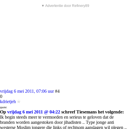
▼ Advertentie door Refinery89
vrijdag 6 mei 2011, 07:06 uur
#4
0
kdrietjeh
quote:
Op
vrijdag 6 mei 2011 @ 04:22
schreef Tiesemans het volgende:
Ik begin steeds meer te vermoeden en serieus te geloven dat de
branden worden aangestoken door jihadisten .. Type jonge anti
westerse Moslim jongere die links of rechtsom aanslagen wil plegen ..