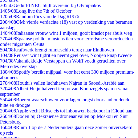
3
05:43
Gedurfd NEC blijft overeind bij Olympiakos
14
05/08
Long live the 7th of October
12
05/08
Random Pics van de Dag #1976
20
04/08
OM: vierde verdachte (18) vast op verdenking van beramen
aanslag
14
04/08
Italiaanse vrouw wint 1 miljoen, gooit kraslot per abuis weg
27
04/08
Spaanse politie: minstens tien voor terrorisme veroordeelden
onder migranten Ceuta
5
04/08
Kraftwerk brengt ruimteschip terug naar Eindhoven
1
04/08
Reusser wint tijdrit en neemt geel over, Nooijen knap tweede
7
04/08
Vakantiekiekje Verstappen en Wolff voedt geruchten over
Mercedes-overstap
18
04/08
Spotify bereikt mijlpaal, voor het eerst 300 miljoen premium-
abonnees
27
04/08
Houthi's vallen luchthaven Najran in Saoedi-Arabië aan
32
04/08
Albert Heijn halveert tempo van Koopzegels sparen vanaf
september
55
04/08
Boeren waarschuwen voor lagere oogst door aanhoudende
hitte en droogte
20
04/08
Apple vecht Britse eis tot inbouwen backdoor in iCloud aan
26
04/08
Doden bij Oekraïense droneaanvallen op Moskou en Sint-
Petersburg
16
04/08
Ruim 1 op de 7 Nederlanders gaan deze zomer onverzekerd
op reis