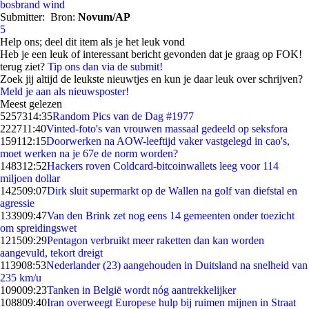
bosbrand
wind
Submitter:
Bron:
Novum/AP
5
Help ons; deel dit item als je het leuk vond
Heb je een leuk of interessant bericht gevonden dat je graag op FOK!
terug ziet?
Tip ons dan via de submit!
Zoek jij altijd de leukste nieuwtjes en kun je daar leuk over schrijven?
Meld je aan als nieuwsposter!
Meest gelezen
52573
14:35
Random Pics van de Dag #1977
2227
11:40
Vinted-foto's van vrouwen massaal gedeeld op seksfora
1591
12:15
Doorwerken na AOW-leeftijd vaker vastgelegd in cao's,
moet werken na je 67e de norm worden?
1483
12:52
Hackers roven Coldcard-bitcoinwallets leeg voor 114
miljoen dollar
1425
09:07
Dirk sluit supermarkt op de Wallen na golf van diefstal en
agressie
1339
09:47
Van den Brink zet nog eens 14 gemeenten onder toezicht
om spreidingswet
1215
09:29
Pentagon verbruikt meer raketten dan kan worden
aangevuld, tekort dreigt
1139
08:53
Nederlander (23) aangehouden in Duitsland na snelheid van
235 km/u
1090
09:23
Tanken in België wordt nóg aantrekkelijker
1088
09:40
Iran overweegt Europese hulp bij ruimen mijnen in Straat