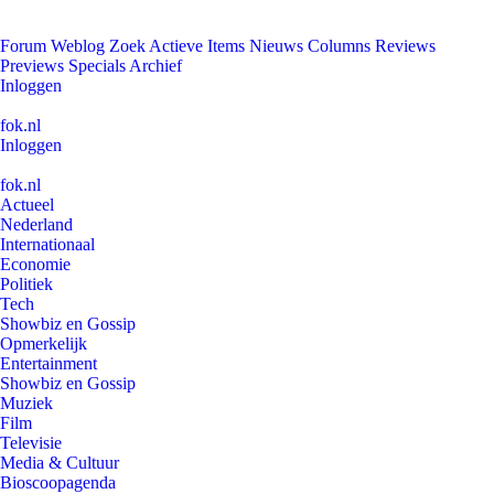
Forum
Weblog
Zoek
Actieve Items
Nieuws
Columns
Reviews
Previews
Specials
Archief
Inloggen
fok.nl
Inloggen
fok.nl
Actueel
Nederland
Internationaal
Economie
Politiek
Tech
Showbiz en Gossip
Opmerkelijk
Entertainment
Showbiz en Gossip
Muziek
Film
Televisie
Media & Cultuur
Bioscoopagenda