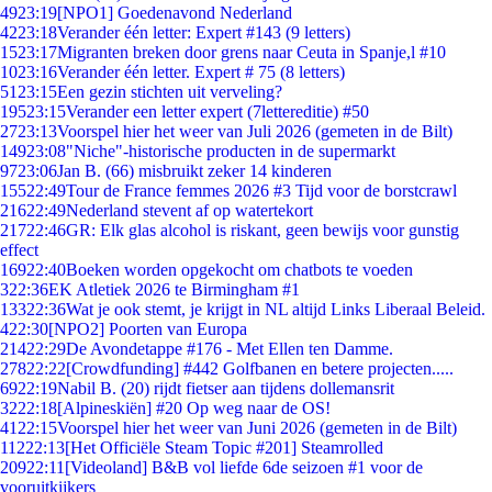
49
23:19
[NPO1] Goedenavond Nederland
42
23:18
Verander één letter: Expert #143 (9 letters)
15
23:17
Migranten breken door grens naar Ceuta in Spanje,l #10
10
23:16
Verander één letter. Expert # 75 (8 letters)
51
23:15
Een gezin stichten uit verveling?
195
23:15
Verander een letter expert (7lettereditie) #50
27
23:13
Voorspel hier het weer van Juli 2026 (gemeten in de Bilt)
149
23:08
"Niche"-historische producten in de supermarkt
97
23:06
Jan B. (66) misbruikt zeker 14 kinderen
155
22:49
Tour de France femmes 2026 #3 Tijd voor de borstcrawl
216
22:49
Nederland stevent af op watertekort
217
22:46
GR: Elk glas alcohol is riskant, geen bewijs voor gunstig
effect
169
22:40
Boeken worden opgekocht om chatbots te voeden
3
22:36
EK Atletiek 2026 te Birmingham #1
133
22:36
Wat je ook stemt, je krijgt in NL altijd Links Liberaal Beleid.
4
22:30
[NPO2] Poorten van Europa
214
22:29
De Avondetappe #176 - Met Ellen ten Damme.
278
22:22
[Crowdfunding] #442 Golfbanen en betere projecten.....
69
22:19
Nabil B. (20) rijdt fietser aan tijdens dollemansrit
32
22:18
[Alpineskiën] #20 Op weg naar de OS!
41
22:15
Voorspel hier het weer van Juni 2026 (gemeten in de Bilt)
112
22:13
[Het Officiële Steam Topic #201] Steamrolled
209
22:11
[Videoland] B&B vol liefde 6de seizoen #1 voor de
vooruitkijkers