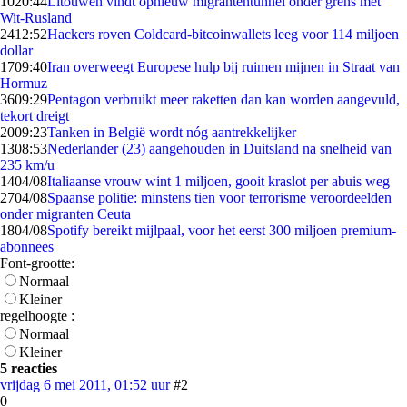
10
20:44
Litouwen vindt opnieuw migrantentunnel onder grens met
Wit-Rusland
24
12:52
Hackers roven Coldcard-bitcoinwallets leeg voor 114 miljoen
dollar
17
09:40
Iran overweegt Europese hulp bij ruimen mijnen in Straat van
Hormuz
36
09:29
Pentagon verbruikt meer raketten dan kan worden aangevuld,
tekort dreigt
20
09:23
Tanken in België wordt nóg aantrekkelijker
13
08:53
Nederlander (23) aangehouden in Duitsland na snelheid van
235 km/u
14
04/08
Italiaanse vrouw wint 1 miljoen, gooit kraslot per abuis weg
27
04/08
Spaanse politie: minstens tien voor terrorisme veroordeelden
onder migranten Ceuta
18
04/08
Spotify bereikt mijlpaal, voor het eerst 300 miljoen premium-
abonnees
Font-grootte:
Normaal
Kleiner
regelhoogte :
Normaal
Kleiner
5 reacties
vrijdag 6 mei 2011, 01:52 uur
#2
0