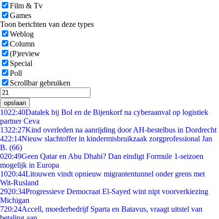
Film & Tv
Games
Toon berichten van deze types
Weblog
Column
(P)review
Special
Poll
Scrollbar gebruiken
opslaan
10
22:40
Datalek bij Bol en de Bijenkorf na cyberaanval op logistiek
partner Ceva
13
22:27
Kind overleden na aanrijding door AH-bestelbus in Dordrecht
4
22:14
Nieuw slachtoffer in kindermisbruikzaak zorgprofessional Jan
B. (66)
0
20:49
Geen Qatar en Abu Dhabi? Dan eindigt Formule 1-seizoen
mogelijk in Europa
10
20:44
Litouwen vindt opnieuw migrantentunnel onder grens met
Wit-Rusland
29
20:34
Progressieve Democraat El-Sayed wint nipt voorverkiezing
Michigan
7
20:24
Accell, moederbedrijf Sparta en Batavus, vraagt uitstel van
betaling aan