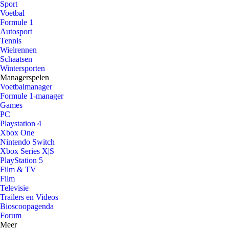
Sport
Voetbal
Formule 1
Autosport
Tennis
Wielrennen
Schaatsen
Wintersporten
Managerspelen
Voetbalmanager
Formule 1-manager
Games
PC
Playstation 4
Xbox One
Nintendo Switch
Xbox Series X|S
PlayStation 5
Film & TV
Film
Televisie
Trailers en Videos
Bioscoopagenda
Forum
Meer