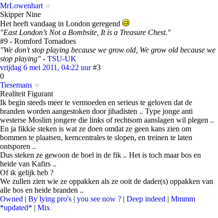
MrLowenhart
Skipper Nine
Het heeft vandaag in London geregend
"East London’s Not a Bombsite, It is a Treasure Chest."
#9 - Romford Tornadoes
"We don't stop playing because we grow old, We grow old because we
stop playing"
-
TSU-UK
vrijdag 6 mei 2011, 04:22 uur
#3
0
Tiesemans
Realiteit Figurant
Ik begin steeds meer te vermoeden en serieus te geloven dat de
branden worden aangestoken door jihadisten .. Type jonge anti
westerse Moslim jongere die links of rechtsom aanslagen wil plegen ..
En ja fikkie steken is wat ze doen omdat ze geen kans zien om
bommen te plaatsen, kerncentrales te slopen, en treinen te laten
ontsporen ..
Dus steken ze gewoon de boel in de fik .. Het is toch maar bos en
heide van Kafirs ..
Of ik gelijk heb ?
We zullen zien wie ze oppakken als ze ooit de dader(s) oppakken van
alle bos en heide branden ..
Owned
|
By lying pro's
|
you see now ?
|
Deep indeed
|
Mmmm
*updated*
|
Mix