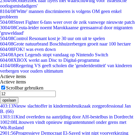
23
04/08
Onderzoek naar flyers met waarschuwing voor 'Israëlische
oorlogsmisdadigers'
81
04/08
'Witte' mannen discrimineren is volgens OM geen enkel
probleem
5
04/08
Street Fighter 6-fans weer over de zeik vanwege nieuwste patch
30
04/08
Ceuta-leider noemt Marokkaanse grensaanval door migranten
'gruweldaad'
5
04/08
Control Resonant kost je 30 uur om uit te spelen
6
04/08
Grote natuurbrand Boschhuizerbergen groeit naar 100 hectare
6
04/08
FOK! was even down
2
04/08
Apex Legends stopt vandaag op Nintendo Switch
6
04/08
XBOX werkt aan Disc to Digital-programma
41
04/08
Regering VS geeft scholen die 'genderidentiteit' van kinderen
verbergen voor ouders ultimatum
Actieve items
Actieve items
Scrollbar gebruiken
opslaan
4
03:13
Nieuw slachtoffer in kindermisbruikzaak zorgprofessional Jan
B. (66)
13
03:11
Kind overleden na aanrijding door AH-bestelbus in Dordrecht
10
02:08
Litouwen vindt opnieuw migrantentunnel onder grens met
Wit-Rusland
29
01:56
Progressieve Democraat El-Sayed wint nipt voorverkiezing