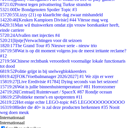
87
21:02
Protest tegen privatisering Turkse stranden
53
21:00
De Bondgenoten Spoiler Topic #3
157
20:55
Lizzy (21) op klaarlichte dag zwaar mishandeld
142
20:46
[Keuken Kampioen Divisie] #44 Vitesse mag weg
64
20:31
Man wil thuiswerken omdat zijn vrouw borstkanker heeft,
einde carriere
57
20:24
Afvallen met injecties #4
5
20:21
[lijstje]Verwachtingen voor dit seizoen
18
20:17
The Grand Tour #5 Nieuwe serie - nieuw trio
167
19:58
Wat is op dit moment volgens jou de meest irritante reclame?
#12
27
19:56
Chinese rechtbank veroordeelt voormalige lokale functionaris
tot dood
68
19:52
Politie grijpt in bij snelwegblokkeerders
69
19:42
[FOK!Voetbalmanager 2026/2027] #1 We zijn er weer
158
19:27
[Live Eredivisie #1784] Dying seconds van het seizoen!
157
19:26
Wat is jullie binnenhuistemperatuur? #81 Horrorzomer
247
19:26
[Centraal] Ruimtevaart / SpaceX #87 Rondje oceaan
186
19:25
Politieke meme's en spotprenten #11
261
19:22
Het enige echte LEGO-topic #45 LEGOOOOOOOOOOO
163
19:08
Ieder die 40+ is zal deze producten herkennen #35 Nooit
weg doen meuk
Internationaal
Internationaal