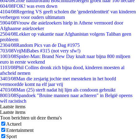
6
04/08
Grote natuurbrand Boschhuizerbergen groeit naar 100 hectare
6
04/08
FOK! was even down
41
04/08
Regering VS geeft scholen die 'genderidentiteit' van kinderen
verbergen voor ouders ultimatum
59
04/08
Vrouw die asielzoekers hielp in Athene vermoord door
Afghaanse asielzoeker
25
04/08
Lekker op vakantie naar Afghanistan volgens Taliban geen
probleem
23
04/08
Random Pics van de Dag #1975
7
03/08
VrijMiBabes #315 (not very sfw!)
10
03/08
Spider-Man: Brand New Day knalt naar bijna 800 miljoen
euro in eerste weekend
11
03/08
Phil Collins dronk zich bijna dood, kinderen moesten al
afscheid nemen
34
03/08
Man die zesjarig jochie met messteken in het hoofd
vermoordde komt na elf jaar vrij
47
03/08
Man (25) sterft nadat hij lijm als condoom gebruikt
80
03/08
Spandoek "Bruine mannen naar achteren" in België opeens
wèl racistisch
Laatste items
Laatste items
Toon berichten uit deze thema's
Actueel
Entertainment
Sport