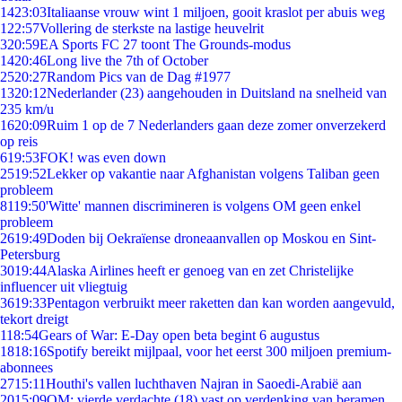
14
23:03
Italiaanse vrouw wint 1 miljoen, gooit kraslot per abuis weg
1
22:57
Vollering de sterkste na lastige heuvelrit
3
20:59
EA Sports FC 27 toont The Grounds-modus
14
20:46
Long live the 7th of October
25
20:27
Random Pics van de Dag #1977
13
20:12
Nederlander (23) aangehouden in Duitsland na snelheid van
235 km/u
16
20:09
Ruim 1 op de 7 Nederlanders gaan deze zomer onverzekerd
op reis
6
19:53
FOK! was even down
25
19:52
Lekker op vakantie naar Afghanistan volgens Taliban geen
probleem
81
19:50
'Witte' mannen discrimineren is volgens OM geen enkel
probleem
26
19:49
Doden bij Oekraïense droneaanvallen op Moskou en Sint-
Petersburg
30
19:44
Alaska Airlines heeft er genoeg van en zet Christelijke
influencer uit vliegtuig
36
19:33
Pentagon verbruikt meer raketten dan kan worden aangevuld,
tekort dreigt
1
18:54
Gears of War: E-Day open beta begint 6 augustus
18
18:16
Spotify bereikt mijlpaal, voor het eerst 300 miljoen premium-
abonnees
27
15:11
Houthi's vallen luchthaven Najran in Saoedi-Arabië aan
20
15:09
OM: vierde verdachte (18) vast op verdenking van beramen