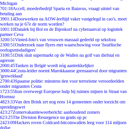
Michigan
7
01:18
Accell, moederbedrijf Sparta en Batavus, vraagt uitstel van
betaling aan
39
01:14
Doorwerken na AOW-leeftijd vaker vastgelegd in cao's, moet
werken na je 67e de norm worden?
10
01:10
Datalek bij Bol en de Bijenkorf na cyberaanval op logistiek
partner Ceva
32
00:51
Vinted-foto's van vrouwen massaal gedeeld op seksfora
23
00:51
Onderzoek naar flyers met waarschuwing voor 'Israëlische
oorlogsmisdadigers'
31
00:51
Dirk sluit supermarkt op de Wallen na golf van diefstal en
agressie
20
00:45
Tanken in België wordt nóg aantrekkelijker
30
00:44
Ceuta-leider noemt Marokkaanse grensaanval door migranten
'gruweldaad'
27
00:43
Spaanse politie: minstens tien voor terrorisme veroordeelden
onder migranten Ceuta
17
23:55
Iran overweegt Europese hulp bij ruimen mijnen in Straat van
Hormuz
48
23:33
Van den Brink zet nog eens 14 gemeenten onder toezicht om
spreidingswet
4
23:27
Zomervakantieweerbericht: aanhoudend zomers
6
23:25
The Division Resurgence nu gratis op pc
24
23:09
Hackers roven Coldcard-bitcoinwallets leeg voor 114 miljoen
dollar