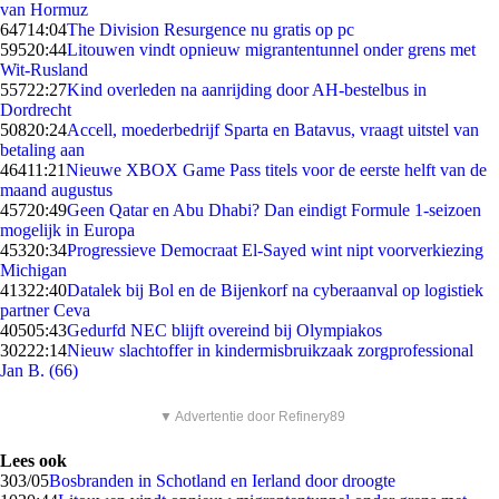
van Hormuz
647
14:04
The Division Resurgence nu gratis op pc
595
20:44
Litouwen vindt opnieuw migrantentunnel onder grens met
Wit-Rusland
557
22:27
Kind overleden na aanrijding door AH-bestelbus in
Dordrecht
508
20:24
Accell, moederbedrijf Sparta en Batavus, vraagt uitstel van
betaling aan
464
11:21
Nieuwe XBOX Game Pass titels voor de eerste helft van de
maand augustus
457
20:49
Geen Qatar en Abu Dhabi? Dan eindigt Formule 1-seizoen
mogelijk in Europa
453
20:34
Progressieve Democraat El-Sayed wint nipt voorverkiezing
Michigan
413
22:40
Datalek bij Bol en de Bijenkorf na cyberaanval op logistiek
partner Ceva
405
05:43
Gedurfd NEC blijft overeind bij Olympiakos
302
22:14
Nieuw slachtoffer in kindermisbruikzaak zorgprofessional
Jan B. (66)
▼ Advertentie door Refinery89
Lees ook
3
03/05
Bosbranden in Schotland en Ierland door droogte