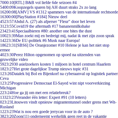
70
00:10
[RTL] B&B vol liefde 6de seizoen #4
54
00:09
Koopzegels sparen bij AH duurt straks 2x zo lang
162
00:08
[AMV] VS #1312 spammers van de internationale rechtsorde
163
00:00
[PlayStation #184] Nieuw deel
45
23:57
Abdul A. (27) als afperser "Fleur" door het leven
31
23:55
Covid19 the aftermath #17 bananenmilkshake
234
23:41
Speciaalbieren #80: another one bites the dust
100
23:39
Man zoekt mij en bedreigt mij, nadat ik met zijn zoon sprak
142
23:36
De EU-politiek #6 Musk naar Europa!
186
23:31
[SBS6] De Oranjezomer #10 Helene je kan het niet stop
ermee
40
23:30
Perez Hilton opgenomen op spoed na uitzenden van
gruwelijke video
59
23:29
30 asielzoekers kosten 1 miljoen in hotel centrum Haarlem
18
23:27
Het grote dagelijkse Trump nieuws topic #31
1
23:26
Datalek bij Bol en Bijenkorf na cyberaanval op logistiek partner
Ceva
1
23:25
Progressieve Democraat El-Sayed wint nipt voorverkiezing
Michigan
2
23:24
Hoe ga jij om met een relatiebreuk?
133
23:23
Verander één letter: Expert #91 (10 letters)
0
23:23
Litouwen vindt opnieuw migrantentunnel onder grens met Wit-
Rusland
12
23:23
Wat is nou een goede jerrycan voor in de auto ?
38
23:20
Zoon(11) onderneemt werkelijk geen reet in de vakantie