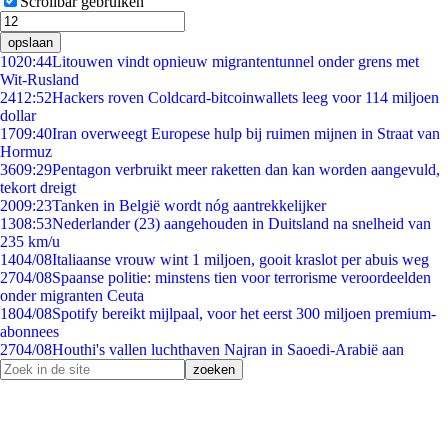
Scrollbar gebruiken
opslaan
10
20:44
Litouwen vindt opnieuw migrantentunnel onder grens met
Wit-Rusland
24
12:52
Hackers roven Coldcard-bitcoinwallets leeg voor 114 miljoen
dollar
17
09:40
Iran overweegt Europese hulp bij ruimen mijnen in Straat van
Hormuz
36
09:29
Pentagon verbruikt meer raketten dan kan worden aangevuld,
tekort dreigt
20
09:23
Tanken in België wordt nóg aantrekkelijker
13
08:53
Nederlander (23) aangehouden in Duitsland na snelheid van
235 km/u
14
04/08
Italiaanse vrouw wint 1 miljoen, gooit kraslot per abuis weg
27
04/08
Spaanse politie: minstens tien voor terrorisme veroordeelden
onder migranten Ceuta
18
04/08
Spotify bereikt mijlpaal, voor het eerst 300 miljoen premium-
abonnees
27
04/08
Houthi's vallen luchthaven Najran in Saoedi-Arabië aan