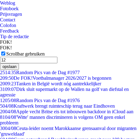
Weblog
Fotoboek
Prijsvragen
Contact
Colofon
Feedback
Tip de redactie
FOK!
FOK!
Scrollbar gebruiken
opslaan
25
14:35
Random Pics van de Dag #1977
2
09:50
De FOK!Voetbalmanager 2026/2027 is begonnen
20
09:23
Tanken in België wordt nóg aantrekkelijker
31
09:07
Dirk sluit supermarkt op de Wallen na golf van diefstal en
agressie
12
05/08
Random Pics van de Dag #1976
5
04/08
Kraftwerk brengt ruimteschip terug naar Eindhoven
20
04/08
Apple vecht Britse eis tot inbouwen backdoor in iCloud aan
81
04/08
'Witte' mannen discrimineren is volgens OM geen enkel
probleem
30
04/08
Ceuta-leider noemt Marokkaanse grensaanval door migranten
'gruweldaad'