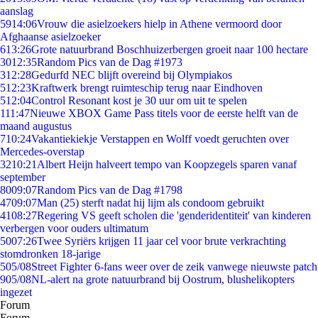
aanslag
59
14:06
Vrouw die asielzoekers hielp in Athene vermoord door
Afghaanse asielzoeker
6
13:26
Grote natuurbrand Boschhuizerbergen groeit naar 100 hectare
30
12:35
Random Pics van de Dag #1973
3
12:28
Gedurfd NEC blijft overeind bij Olympiakos
5
12:23
Kraftwerk brengt ruimteschip terug naar Eindhoven
5
12:04
Control Resonant kost je 30 uur om uit te spelen
1
11:47
Nieuwe XBOX Game Pass titels voor de eerste helft van de
maand augustus
7
10:24
Vakantiekiekje Verstappen en Wolff voedt geruchten over
Mercedes-overstap
32
10:21
Albert Heijn halveert tempo van Koopzegels sparen vanaf
september
80
09:07
Random Pics van de Dag #1798
47
09:07
Man (25) sterft nadat hij lijm als condoom gebruikt
41
08:27
Regering VS geeft scholen die 'genderidentiteit' van kinderen
verbergen voor ouders ultimatum
50
07:26
Twee Syriërs krijgen 11 jaar cel voor brute verkrachting
stomdronken 18-jarige
5
05/08
Street Fighter 6-fans weer over de zeik vanwege nieuwste patch
9
05/08
NL-alert na grote natuurbrand bij Oostrum, blushelikopters
ingezet
Forum
Forum