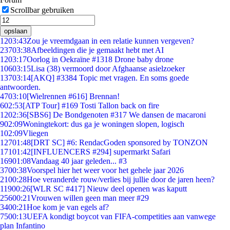
Scrollbar gebruiken
opslaan
12
03:43
Zou je vreemdgaan in een relatie kunnen vergeven?
237
03:38
Afbeeldingen die je gemaakt hebt met AI
12
03:17
Oorlog in Oekraïne #1318 Drone baby drone
106
03:15
Lisa (38) vermoord door Afghaanse asielzoeker
137
03:14
[AKQ] #3384 Topic met vragen. En soms goede
antwoorden.
47
03:10
[Wielrennen #616] Brennan!
6
02:53
[ATP Tour] #169 Tosti Tallon back on fire
12
02:36
[SBS6] De Bondgenoten #317 We dansen de macaroni
9
02:09
Woningtekort: dus ga je woningen slopen, logisch
1
02:09
Vliegen
127
01:48
[DRT SC] #6: RendacGoden sponsored by TONZON
171
01:42
[INFLUENCERS #294] supermarkt Safari
169
01:08
Vandaag 40 jaar geleden... #3
37
00:38
Voorspel hier het weer voor het gehele jaar 2026
21
00:28
Hoe veranderde rouw/verlies bij jullie door de jaren heen?
119
00:26
[WLR SC #417] Nieuw deel openen was kaputt
256
00:21
Vrouwen willen geen man meer #29
34
00:21
Hoe kom je van egels af?
75
00:13
UEFA kondigt boycot van FIFA-competities aan vanwege
plan Infantino