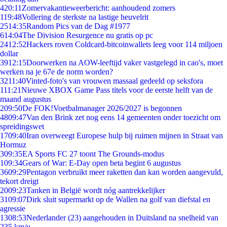
4
20:11
Zomervakantieweerbericht: aanhoudend zomers
1
19:48
Vollering de sterkste na lastige heuvelrit
25
14:35
Random Pics van de Dag #1977
6
14:04
The Division Resurgence nu gratis op pc
24
12:52
Hackers roven Coldcard-bitcoinwallets leeg voor 114 miljoen
dollar
39
12:15
Doorwerken na AOW-leeftijd vaker vastgelegd in cao's, moet
werken na je 67e de norm worden?
32
11:40
Vinted-foto's van vrouwen massaal gedeeld op seksfora
1
11:21
Nieuwe XBOX Game Pass titels voor de eerste helft van de
maand augustus
2
09:50
De FOK!Voetbalmanager 2026/2027 is begonnen
48
09:47
Van den Brink zet nog eens 14 gemeenten onder toezicht om
spreidingswet
17
09:40
Iran overweegt Europese hulp bij ruimen mijnen in Straat van
Hormuz
3
09:35
EA Sports FC 27 toont The Grounds-modus
1
09:34
Gears of War: E-Day open beta begint 6 augustus
36
09:29
Pentagon verbruikt meer raketten dan kan worden aangevuld,
tekort dreigt
20
09:23
Tanken in België wordt nóg aantrekkelijker
31
09:07
Dirk sluit supermarkt op de Wallen na golf van diefstal en
agressie
13
08:53
Nederlander (23) aangehouden in Duitsland na snelheid van
235 km/u