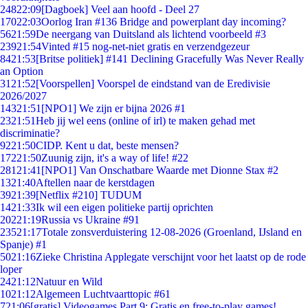
248
22:09
[Dagboek] Veel aan hoofd - Deel 27
170
22:03
Oorlog Iran #136 Bridge and powerplant day incoming?
56
21:59
De neergang van Duitsland als lichtend voorbeeld #3
239
21:54
Vinted #15 nog-net-niet gratis en verzendgezeur
84
21:53
[Britse politiek] #141 Declining Gracefully Was Never Really
an Option
31
21:52
[Voorspellen] Voorspel de eindstand van de Eredivisie
2026/2027
143
21:51
[NPO1] We zijn er bijna 2026 #1
23
21:51
Heb jij wel eens (online of irl) te maken gehad met
discriminatie?
92
21:50
CIDP. Kent u dat, beste mensen?
172
21:50
Zuunig zijn, it's a way of life! #22
281
21:41
[NPO1] Van Onschatbare Waarde met Dionne Stax #2
13
21:40
Aftellen naar de kerstdagen
39
21:39
[Netflix #210] TUDUM
14
21:33
Ik wil een eigen politieke partij oprichten
202
21:19
Russia vs Ukraine #91
235
21:17
Totale zonsverduistering 12-08-2026 (Groenland, IJsland en
Spanje) #1
50
21:16
Zieke Christina Applegate verschijnt voor het laatst op de rode
loper
24
21:12
Natuur en Wild
10
21:12
Algemeen Luchtvaarttopic #61
7
21:06
[gratis] Videogames Part 9: Gratis en free-to-play games!