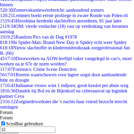
binnen
5
20:30
Zomervakantieweerbericht: aanhoudend zomers
1
20:21
Lemmen boekt eerste profzege in zware Ronde van Polen-rit
15
19:45
Hiroshima herdenkt slachtoffers atoombom, 81 jaar later
21
19:34
OM: vierde verdachte (18) vast op verdenking van beramen
aanslag
19
19:25
Random Pics van de Dag #1978
8
18:19
In Spider-Man: Brand New Day is Spidey echt weer Spidey
6
18:18
Nieuw slachtoffer in kindermisbruikzaak zorgprofessional Jan
B. (66)
45
17:10
Doorwerken na AOW-leeftijd vaker vastgelegd in cao's, moet
werken na je 67e de norm worden?
1
17:07
Forensics: Crime Scene Detective
56
17:01
Boeren waarschuwen voor lagere oogst door aanhoudende
hitte en droogte
17
16:41
Italiaanse vrouw wint 1 miljoen, gooit kraslot per abuis weg
18
16:36
Datalek bij Bol en de Bijenkorf na cyberaanval op logistiek
partner Ceva
23
16:12
Zorgmedewerkster die 's nachts haar vriend bezocht terecht
ontslagen
Forum
Forum
Scrollbar gebruiken