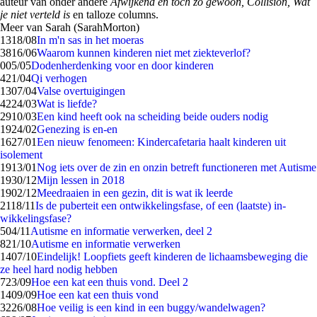
auteur van onder andere
Afwijkend en toch zo gewoon, Collision, Wat
je niet verteld is
en talloze columns.
Meer van Sarah (SarahMorton)
13
18/08
In m'n sas in het moeras
38
16/06
Waarom kunnen kinderen niet met ziekteverlof?
0
05/05
Dodenherdenking voor en door kinderen
4
21/04
Qi verhogen
13
07/04
Valse overtuigingen
42
24/03
Wat is liefde?
29
10/03
Een kind heeft ook na scheiding beide ouders nodig
19
24/02
Genezing is en-en
16
27/01
Een nieuw fenomeen: Kindercafetaria haalt kinderen uit
isolement
19
13/01
Nog iets over de zin en onzin betreft functioneren met Autisme
19
30/12
Mijn lessen in 2018
19
02/12
Meedraaien in een gezin, dit is wat ik leerde
21
18/11
Is de puberteit een ontwikkelingsfase, of een (laatste) in-
wikkelingsfase?
5
04/11
Autisme en informatie verwerken, deel 2
8
21/10
Autisme en informatie verwerken
14
07/10
Eindelijk! Loopfiets geeft kinderen de lichaamsbeweging die
ze heel hard nodig hebben
7
23/09
Hoe een kat een thuis vond. Deel 2
14
09/09
Hoe een kat een thuis vond
32
26/08
Hoe veilig is een kind in een buggy/wandelwagen?