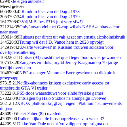
6
29/07
Je eigen autoriteit
Meest gelezen
60639
00:45
Random Pics van de Dag #1978
20537
07:34
Random Pics van de Dag #1979
16172
08:03
VrijMiBabes #316 (not very sfw!)
2212
14:35
Onlyfans-model met G-cup wil als NASA-ambassadeur
naar maan
1506
14:09
Huisarts per direct uit vak gezet om ernstig alcoholmisbruik
1445
20:03
Trump wil dat J.D. Vance hem in 2028 opvolgt
1429
19:42
'Zwarte weduwes' in Rusland trouwen soldaten voor
overlijdensuitkering
1082
20:11
Duitser (93) crasht met quad tegen boom, vier gewonden
1075
18:20
Zangeres en Idols-jurylid Jerney Kaagman op 79-jarige
leeftijd overleden
1046
20:40
NPO-manager Menno de Boer geschorst na dickpic in
groepsapp
973
15:21
Netflix-abonnees krijgen exclusieve early access tot
uitgebreide GTA VI trailer
732
22:01
PS5-doos waarschuwt voor einde fysieke games
578
22:04
Ontslagen bij Halo Studios na Campaign Evolved
562
12:12
XBOX platform krijgt zijn eigen "Platinum" achievements
dit jaar
486
09:05
Peter Faber (82) overleden
459
05:00
Trailers kijken: de bioscoopreleases van week 32
442
09:51
Dikke Van Dale neemt 'vulvalippen' op: 'stigma op