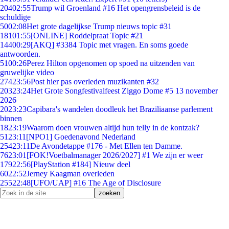
204
02:55
Trump wil Groenland #16 Het opengrensbeleid is de
schuldige
50
02:08
Het grote dagelijkse Trump nieuws topic #31
181
01:55
[ONLINE] Roddelpraat Topic #21
144
00:29
[AKQ] #3384 Topic met vragen. En soms goede
antwoorden.
51
00:26
Perez Hilton opgenomen op spoed na uitzenden van
gruwelijke video
274
23:56
Post hier pas overleden muzikanten #32
203
23:24
Het Grote Songfestivalfeest Ziggo Dome #5 13 november
2026
20
23:23
Capibara's wandelen doodleuk het Braziliaanse parlement
binnen
18
23:19
Waarom doen vrouwen altijd hun telly in de kontzak?
51
23:11
[NPO1] Goedenavond Nederland
254
23:11
De Avondetappe #176 - Met Ellen ten Damme.
76
23:01
[FOK!Voetbalmanager 2026/2027] #1 We zijn er weer
179
22:56
[PlayStation #184] Nieuw deel
60
22:52
Jerney Kaagman overleden
255
22:48
[UFO/UAP] #16 The Age of Disclosure