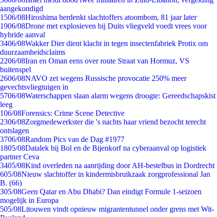
aangekondigd
15
06/08
Hiroshima herdenkt slachtoffers atoombom, 81 jaar later
19
06/08
Drone met explosieven bij Duits vliegveld voedt vrees voor
hybride aanval
34
06/08
Wakker Dier dient klacht in tegen insectenfabriek Protix om
duurzaamheidsclaims
22
06/08
Iran en Oman eens over route Straat van Hormuz, VS
buitenspel
26
06/08
NAVO zet wegens Russische provocatie 250% meer
gevechtsvliegtuigen in
57
06/08
Waterschappen slaan alarm wegens droogte: Gereedschapskist
leeg
1
06/08
Forensics: Crime Scene Detective
23
06/08
Zorgmedewerkster die 's nachts haar vriend bezocht terecht
ontslagen
37
06/08
Random Pics van de Dag #1977
18
05/08
Datalek bij Bol en de Bijenkorf na cyberaanval op logistiek
partner Ceva
34
05/08
Kind overleden na aanrijding door AH-bestelbus in Dordrecht
6
05/08
Nieuw slachtoffer in kindermisbruikzaak zorgprofessional Jan
B. (66)
3
05/08
Geen Qatar en Abu Dhabi? Dan eindigt Formule 1-seizoen
mogelijk in Europa
5
05/08
Litouwen vindt opnieuw migrantentunnel onder grens met Wit-