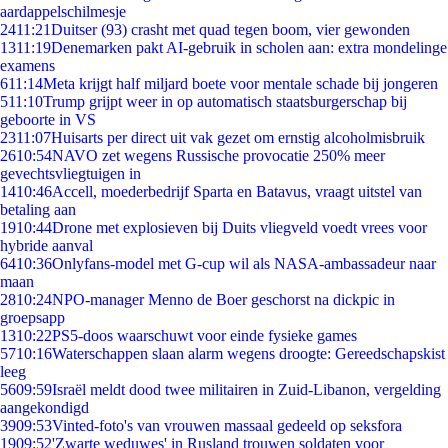
aardappelschilmesje
24
11:21
Duitser (93) crasht met quad tegen boom, vier gewonden
13
11:19
Denemarken pakt AI-gebruik in scholen aan: extra mondelinge
examens
6
11:14
Meta krijgt half miljard boete voor mentale schade bij jongeren
5
11:10
Trump grijpt weer in op automatisch staatsburgerschap bij
geboorte in VS
23
11:07
Huisarts per direct uit vak gezet om ernstig alcoholmisbruik
26
10:54
NAVO zet wegens Russische provocatie 250% meer
gevechtsvliegtuigen in
14
10:46
Accell, moederbedrijf Sparta en Batavus, vraagt uitstel van
betaling aan
19
10:44
Drone met explosieven bij Duits vliegveld voedt vrees voor
hybride aanval
64
10:36
Onlyfans-model met G-cup wil als NASA-ambassadeur naar
maan
28
10:24
NPO-manager Menno de Boer geschorst na dickpic in
groepsapp
13
10:22
PS5-doos waarschuwt voor einde fysieke games
57
10:16
Waterschappen slaan alarm wegens droogte: Gereedschapskist
leeg
56
09:59
Israël meldt dood twee militairen in Zuid-Libanon, vergelding
aangekondigd
39
09:53
Vinted-foto's van vrouwen massaal gedeeld op seksfora
19
09:52
'Zwarte weduwes' in Rusland trouwen soldaten voor