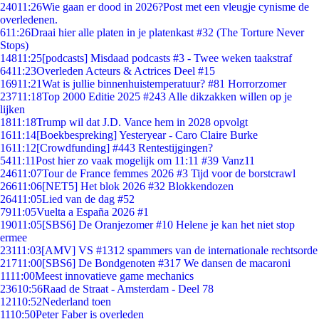
240
11:26
Wie gaan er dood in 2026?Post met een vleugje cynisme de
overledenen.
6
11:26
Draai hier alle platen in je platenkast #32 (The Torture Never
Stops)
148
11:25
[podcasts] Misdaad podcasts #3 - Twee weken taakstraf
64
11:23
Overleden Acteurs & Actrices Deel #15
169
11:21
Wat is jullie binnenhuistemperatuur? #81 Horrorzomer
237
11:18
Top 2000 Editie 2025 #243 Alle dikzakken willen op je
lijken
18
11:18
Trump wil dat J.D. Vance hem in 2028 opvolgt
16
11:14
[Boekbespreking] Yesteryear - Caro Claire Burke
16
11:12
[Crowdfunding] #443 Rentestijgingen?
54
11:11
Post hier zo vaak mogelijk om 11:11 #39 Vanz11
246
11:07
Tour de France femmes 2026 #3 Tijd voor de borstcrawl
266
11:06
[NET5] Het blok 2026 #32 Blokkendozen
264
11:05
Lied van de dag #52
79
11:05
Vuelta a España 2026 #1
190
11:05
[SBS6] De Oranjezomer #10 Helene je kan het niet stop
ermee
231
11:03
[AMV] VS #1312 spammers van de internationale rechtsorde
217
11:00
[SBS6] De Bondgenoten #317 We dansen de macaroni
11
11:00
Meest innovatieve game mechanics
236
10:56
Raad de Straat - Amsterdam - Deel 78
121
10:52
Nederland toen
11
10:50
Peter Faber is overleden