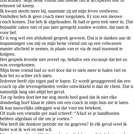
zou komen. Mijn beste vriend had moeite om te accepteren hoe ze
ertussen uit kneep.
Ik kwam steeds meer bij, naarmate zij uit mijn leven verdween.
Sindsdien heb ik geen coach meer toegelaten. Er zou een nieuwe
coach komen. Dat heb ik afgehouden. Ik had er geen trek meer in. Dat
bepaalde zaken niet of pas later geregeld zouden worden, dat nam ik
voor lief.
Er is nog wel een afsluitend gesprek geweest. Dat is te danken aan de
inspanningen van mij en mijn beste vriend om op een volwassen
manier afscheid te nemen, in plaats van er via de mail tussenuit te
knijpen.
Het gesprek leverde niet zoveel op, behalve een excuusje dat het zo
was overgekomen.
Mijn beste vriend had zo wel door dat er niets meer te halen viel en
kon het zo achter zich laten.
Iedereen heeft zijn eigen pad te lopen. Er wordt gesuggereerd dat een
coach op alle levensgebieden verder ontwikkeld is dan de client. Dat is
natuurlijk lang niet altijd het geval.
Tot op heden doet het me nog steeds heel goed dat ik niet elke
donderdag hoef klaar te zitten om een coach in mijn huis toe te laten.
Ik kan nauwelijks uitleggen wat dat voor me betekent.
Of zoals een vriendin per mail schreef: “Alsof ze je handboeien
hebben afgedaan of die om je voeten.”
Wat heeft die donkere periode me nu gegeven? In elk geval weet ik
beter wat ik wel en niet wil.