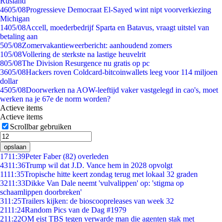
Rusland
46
05/08
Progressieve Democraat El-Sayed wint nipt voorverkiezing
Michigan
14
05/08
Accell, moederbedrijf Sparta en Batavus, vraagt uitstel van
betaling aan
5
05/08
Zomervakantieweerbericht: aanhoudend zomers
1
05/08
Vollering de sterkste na lastige heuvelrit
8
05/08
The Division Resurgence nu gratis op pc
36
05/08
Hackers roven Coldcard-bitcoinwallets leeg voor 114 miljoen
dollar
45
05/08
Doorwerken na AOW-leeftijd vaker vastgelegd in cao's, moet
werken na je 67e de norm worden?
Actieve items
Actieve items
Scrollbar gebruiken
opslaan
17
11:39
Peter Faber (82) overleden
43
11:36
Trump wil dat J.D. Vance hem in 2028 opvolgt
11
11:35
Tropische hitte keert zondag terug met lokaal 32 graden
32
11:33
Dikke Van Dale neemt 'vulvalippen' op: 'stigma op
schaamlippen doorbreken'
3
11:25
Trailers kijken: de bioscoopreleases van week 32
21
11:24
Random Pics van de Dag #1979
2
11:22
OM eist TBS tegen verwarde man die agenten stak met