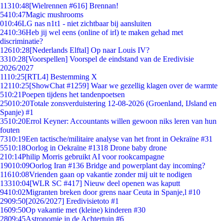
113
10:48
[Wielrennen #616] Brennan!
54
10:47
Magic mushrooms
0
10:46
LG nas n1t1 - niet zichtbaar bij aansluiten
24
10:36
Heb jij wel eens (online of irl) te maken gehad met
discriminatie?
126
10:28
[Nederlands Elftal] Op naar Louis IV?
33
10:28
[Voorspellen] Voorspel de eindstand van de Eredivisie
2026/2027
11
10:25
[RTL4] Bestemming X
121
10:25
[ShowChat #1259] Waar we gezellig klagen over de warmte
5
10:21
Poepen tijdens het tandenpoetsen
250
10:20
Totale zonsverduistering 12-08-2026 (Groenland, IJsland en
Spanje) #1
35
10:20
Errol Keyner: Accountants willen gewoon niks leren van hun
fouten
73
10:19
Een tactische/militaire analyse van het front in Oekraïne #31
55
10:18
Oorlog in Oekraïne #1318 Drone baby drone
2
10:14
Philip Morris gebruikt AI voor rookcampagne
190
10:09
Oorlog Iran #136 Bridge and powerplant day incoming?
116
10:08
Vrienden gaan op vakantie zonder mij uit te nodigen
133
10:04
[WLR SC #417] Nieuw deel openen was kaputt
94
10:02
Migranten breken door grens naar Ceuta in Spanje,l #10
29
09:50
[2026/2027] Eredivisietoto #1
16
09:50
Op vakantie met (kleine) kinderen #30
28
09:45
Astronomie in de Achtertuin #6