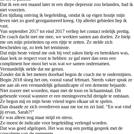
Dat ik een een maand later in een diepe depressie zou belanden, had ik
niet voorzien.
Een tijdlang ontving ik begeleiding, omdat ik op eigen houtje mijn
leven niet zo goed georganiseerd kreeg. Op allerlei gebieden liep ik
vast.
Van september 2017 tot eind 2017 verliep het contact redelijk prettig.
De coach dacht met me mee, we werkten samen aan doelen. Ze hielp
me om mijn prioriteiten op een rijtje te zetten. Ze stelde zich
bescheiden op, zo leek het tenminste.
Dat mijn beste vriend me ook bij veel zaken hielp en betrokken was,
daar leek ze respect voor te hebben: ze gaf meer dan eens een
compliment hoe mooi het was wat we samen ondernamen.
Verstandelijk stelde dat me gerust.
Zonder dat ik het meteen doorhad begon de coach me te ondermijnen.
Begin 2018 sloeg het om, vooral vanaf februari. Steeds vaker sprak ze
me aan als een verstandelijk gehandicapte of een demente bejaarde.
Niet zozeer met woorden, maar met de toon en lichaamstaal. Dit
gebeurde vooral wanneer er een meningsverschil dreigde te ontstaan.
Ze begon mij en mijn beste vriend tegen elkaar uit te spelen.
Dan draaide ze zich overdreven naar me toe en zei luid. “En wat vind
jij ervan, Sarah?!”
Er was alleen nog maar strijd en stress.
Zo moest de indicatie voor begeleiding verlengd worden.
Dat was goed afgelopen. Het was nog een prettig gesprek met de
consulente van de gemeente.