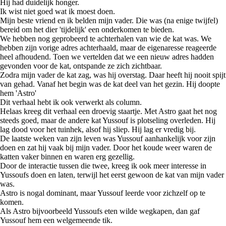
Hij had duidelijk honger.
Ik wist niet goed wat ik moest doen.
Mijn beste vriend en ik belden mijn vader. Die was (na enige twijfel)
bereid om het dier 'tijdelijk' een onderkomen te bieden.
We hebben nog geprobeerd te achterhalen van wie de kat was. We
hebben zijn vorige adres achterhaald, maar de eigenaresse reageerde
heel afhoudend. Toen we vertelden dat we een nieuw adres hadden
gevonden voor de kat, ontspande ze zich zichtbaar.
Zodra mijn vader de kat zag, was hij overstag. Daar heeft hij nooit spijt
van gehad. Vanaf het begin was de kat deel van het gezin. Hij doopte
hem 'Astro'
Dit verhaal hebt ik ook verwerkt als column.
Helaas kreeg dit verhaal een droevig staartje. Met Astro gaat het nog
steeds goed, maar de andere kat Yussouf is plotseling overleden. Hij
lag dood voor het tuinhek, alsof hij sliep. Hij lag er vredig bij.
De laatste weken van zijn leven was Yussouf aanhankelijk voor zijn
doen en zat hij vaak bij mijn vader. Door het koude weer waren de
katten vaker binnen en waren erg gezellig.
Door de interactie tussen die twee, kreeg ik ook meer interesse in
Yussoufs doen en laten, terwijl het eerst gewoon de kat van mijn vader
was.
Astro is nogal dominant, maar Yussouf leerde voor zichzelf op te
komen.
Als Astro bijvoorbeeld Yussoufs eten wilde wegkapen, dan gaf
Yussouf hem een welgemeende tik.