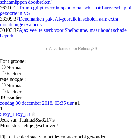
schaamlippen doorbreken'
363
10:12
Trump grijpt weer in op automatisch staatsburgerschap bij
geboorte in VS
333
09:37
Denemarken pakt AI-gebruik in scholen aan: extra
mondelinge examens
301
03:37
Ajax veel te sterk voor Shelbourne, maar houdt schade
beperkt
▼ Advertentie door Refinery89
Font-grootte:
Normaal
Kleiner
regelhoogte :
Normaal
Kleiner
19 reacties
zondag 30 december 2018, 03:35 uur
#1
1
Sexy_Lexy_83
Jeuk van Taalnazi&#8217;s
Mooi stuk heb je geschreven!
Fijn dat je de draad van het leven weer hebt gevonden.