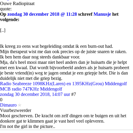
Ouwe Radiopiraat
quote:
Op
zondag 30 december 2018 @ 11:28
schreef
Manusje
het
volgende:
[..]
Ik kreeg zo eens wat begeleiding omdat ik een burn-out had.
Mijn therapeut wist me dan ook precies op de juiste snaren te raken.
Ik ben hem daar nog steeds dankbaar voor.
Mja, da's heel mooi maar niet heel anders dan je huisarts die je helpt
met een kwaal. Dat wordt bijvoorbeeld anders als je huisarts probeert
je beste vriend(in) weg te jagen omdat je een griepje hebt. Die is dan
duidelijk niet met die griep bezig.
Radio Seabreeze 1098KHz(Laren) en 1395KHz(Grou) Middengolf
MCB radio 747KHz Middengolf
zondag 30 december 2018, 14:07 uur
#7
0
Dimauro
Vuurbezweerder
Mooi geschreven. De kracht om zelf dingen om te buigen en uit het
donkere gat te klimmen gaat je vast heel veel opleveren.
I'm not the girl in the picture..
zondag 30 december 2018, 15:41 uur
#8