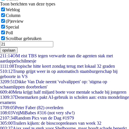
Toon berichten van deze types
Weblog
Column
(P)review
Special
Poll
Scrollbar gebruiken
opslaan
2
11:14
OM eist TBS tegen verwarde man die agenten stak met
aardappelschilmesje
11
11:08
Tropische hitte keert zondag terug met lokaal 32 graden
5
10:12
Trump grijpt weer in op automatisch staatsburgerschap bij
geboorte in VS
32
09:51
Dikke Van Dale neemt 'vulvalippen' op: 'stigma op
schaamlippen doorbreken'
6
09:40
Meta krijgt half miljard boete voor mentale schade bij jongeren
13
09:37
Denemarken pakt AI-gebruik in scholen aan: extra mondelinge
examens
17
09:05
Peter Faber (82) overleden
1
08:03
VrijMiBabes #316 (not very sfw!)
21
07:34
Random Pics van de Dag #1979
3
05:00
Trailers kijken: de bioscoopreleases van week 32
0
03:37
Ajax veel te sterk voor Shelbourne, maar houdt schade beperkt