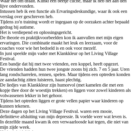
Waar het om draait. Klinkt een beetje cliché, maar ik heb het aan den
lijve ondervonden.
Intussen heb ik een functie als Ervaringsdeskundige, waar ik ook een
verslag over geschreven heb.
Tijdens zo'n training wordt er ingegaan op de oorzaken achter bepaald
gedrag bij autisme.
Het is verdiepend en oplossingsgericht.
De theorie en praktijkvoorbeelden kon ik aanvullen met mijn eigen
ervaringen. Die combinatie maakt het leuk en leerzaam, voor de
coaches voor wie het bedoeld is en ook voor mezelf.
In juni speelde mijn vader met Klankkleur op het Living Village
Festival.
Een bandje dat hij met twee vrienden, een koppel, heeft opgezet.
De vrienden hadden hun twee jongste zoons bij zich. 7 en 5 jaar. Uren
lang rondscharrelen, rennen, spelen. Maar tijdens een optreden konden
ze aandachtig zitten luisteren, haast plechtig.
De liedjes van Klankkleur zijn humorvol (met kamelen die met een
kopje thee door de woestijn trekken) en liggen voor zowel kinderen als
volwassenen lekker in het gehoor.
Tijdens het optreden liggen er grote vellen papier waar kinderen op
kunnen tekenen.
Deze dagen op het Living Village Festival. waren een mooie,
definitieve afsluiting van mijn depressie. Ik voelde weer wat leven is.
In dezelfde maand kwam ik een verwaarloosde kat tegen, die niet van
mijn zijde week.