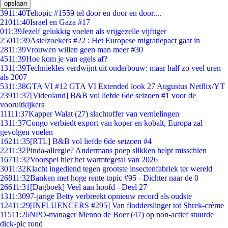
opslaan
39
11:40
Teltopic #1559 tel door en door en door....
210
11:40
Israel en Gaza #17
0
11:39
Jezelf gelukkig voelen als vrijgezelle vijftiger
250
11:39
Asielzoekers #22 : Het Europese migratiepact gaat in
28
11:39
Vrouwen willen geen man meer #30
45
11:39
Hoe kom je van egels af?
13
11:39
Techniekles verdwijnt uit onderbouw: maar half zo veel uren
als 2007
53
11:38
GTA VI #12 GTA VI Extended look 27 Augustus Netflix/YT
239
11:37
[Videoland] B&B vol liefde 6de seizoen #1 voor de
vooruitkijkers
111
11:37
Kapper Walat (27) slachtoffer van vernielingen
13
11:37
Congo verbiedt export van koper en kobalt, Europa zal
gevolgen voelen
162
11:35
[RTL] B&B vol liefde 6de seizoen #4
22
11:32
Pinda-allergie? Andermans poep slikken helpt misschien
167
11:32
Voorspel hier het warmtegetal van 2026
30
11:32
Klacht ingediend tegen grootste insectenfabriek ter wereld
268
11:32
Banken met hoge rente topic #95 - Dichter naar de 0
266
11:31
[Dagboek] Veel aan hoofd - Deel 27
13
11:30
97-jarige Betty verbreekt opnieuw record als oudste
124
11:29
[INFLUENCERS #295] Van flodderslinger tot Shrek-crème
115
11:26
NPO-manager Menno de Boer (47) op non-actief stuurde
dick-pic rond