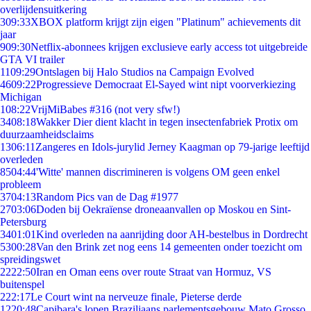
overlijdensuitkering
3
09:33
XBOX platform krijgt zijn eigen "Platinum" achievements dit
jaar
9
09:30
Netflix-abonnees krijgen exclusieve early access tot uitgebreide
GTA VI trailer
11
09:29
Ontslagen bij Halo Studios na Campaign Evolved
46
09:22
Progressieve Democraat El-Sayed wint nipt voorverkiezing
Michigan
1
08:22
VrijMiBabes #316 (not very sfw!)
34
08:18
Wakker Dier dient klacht in tegen insectenfabriek Protix om
duurzaamheidsclaims
13
06:11
Zangeres en Idols-jurylid Jerney Kaagman op 79-jarige leeftijd
overleden
85
04:44
'Witte' mannen discrimineren is volgens OM geen enkel
probleem
37
04:13
Random Pics van de Dag #1977
27
03:06
Doden bij Oekraïense droneaanvallen op Moskou en Sint-
Petersburg
34
01:01
Kind overleden na aanrijding door AH-bestelbus in Dordrecht
53
00:28
Van den Brink zet nog eens 14 gemeenten onder toezicht om
spreidingswet
22
22:50
Iran en Oman eens over route Straat van Hormuz, VS
buitenspel
2
22:17
Le Court wint na nerveuze finale, Pieterse derde
12
20:48
Capibara's lopen Braziliaans parlementsgebouw Mato Grosso