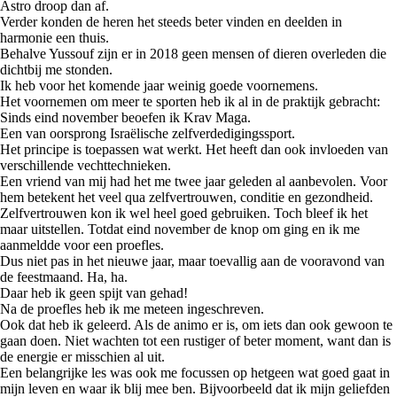
Astro droop dan af.
Verder konden de heren het steeds beter vinden en deelden in
harmonie een thuis.
Behalve Yussouf zijn er in 2018 geen mensen of dieren overleden die
dichtbij me stonden.
Ik heb voor het komende jaar weinig goede voornemens.
Het voornemen om meer te sporten heb ik al in de praktijk gebracht:
Sinds eind november beoefen ik Krav Maga.
Een van oorsprong Israëlische zelfverdedigingssport.
Het principe is toepassen wat werkt. Het heeft dan ook invloeden van
verschillende vechttechnieken.
Een vriend van mij had het me twee jaar geleden al aanbevolen. Voor
hem betekent het veel qua zelfvertrouwen, conditie en gezondheid.
Zelfvertrouwen kon ik wel heel goed gebruiken. Toch bleef ik het
maar uitstellen. Totdat eind november de knop om ging en ik me
aanmeldde voor een proefles.
Dus niet pas in het nieuwe jaar, maar toevallig aan de vooravond van
de feestmaand. Ha, ha.
Daar heb ik geen spijt van gehad!
Na de proefles heb ik me meteen ingeschreven.
Ook dat heb ik geleerd. Als de animo er is, om iets dan ook gewoon te
gaan doen. Niet wachten tot een rustiger of beter moment, want dan is
de energie er misschien al uit.
Een belangrijke les was ook me focussen op hetgeen wat goed gaat in
mijn leven en waar ik blij mee ben. Bijvoorbeeld dat ik mijn geliefden