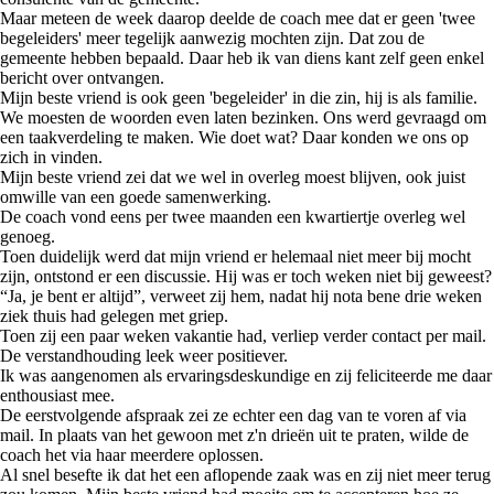
Maar meteen de week daarop deelde de coach mee dat er geen 'twee
begeleiders' meer tegelijk aanwezig mochten zijn. Dat zou de
gemeente hebben bepaald. Daar heb ik van diens kant zelf geen enkel
bericht over ontvangen.
Mijn beste vriend is ook geen 'begeleider' in die zin, hij is als familie.
We moesten de woorden even laten bezinken. Ons werd gevraagd om
een taakverdeling te maken. Wie doet wat? Daar konden we ons op
zich in vinden.
Mijn beste vriend zei dat we wel in overleg moest blijven, ook juist
omwille van een goede samenwerking.
De coach vond eens per twee maanden een kwartiertje overleg wel
genoeg.
Toen duidelijk werd dat mijn vriend er helemaal niet meer bij mocht
zijn, ontstond er een discussie. Hij was er toch weken niet bij geweest?
“Ja, je bent er altijd”, verweet zij hem, nadat hij nota bene drie weken
ziek thuis had gelegen met griep.
Toen zij een paar weken vakantie had, verliep verder contact per mail.
De verstandhouding leek weer positiever.
Ik was aangenomen als ervaringsdeskundige en zij feliciteerde me daar
enthousiast mee.
De eerstvolgende afspraak zei ze echter een dag van te voren af via
mail. In plaats van het gewoon met z'n drieën uit te praten, wilde de
coach het via haar meerdere oplossen.
Al snel besefte ik dat het een aflopende zaak was en zij niet meer terug