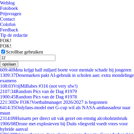
Weblog
Fotoboek
Prijsvragen
Contact
Colofon
Feedback
Tip de redactie
FOK!
FOK!
Scrollbar gebruiken
opslaan
6
09:40
Meta krijgt half miljard boete voor mentale schade bij jongeren
13
09:37
Denemarken pakt AI-gebruik in scholen aan: extra mondelinge
examens
1
08:03
VrijMiBabes #316 (not very sfw!)
21
07:34
Random Pics van de Dag #1979
19
00:45
Random Pics van de Dag #1978
2
21:30
De FOK!Voetbalmanager 2026/2027 is begonnen
64
14:35
Onlyfans-model met G-cup wil als NASA-ambassadeur naar
maan
23
14:09
Huisarts per direct uit vak gezet om ernstig alcoholmisbruik
19
06/08
Drone met explosieven bij Duits vliegveld voedt vrees voor
hybride aanval