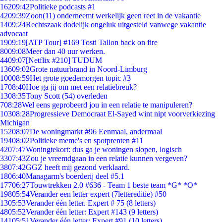
162
09:42
Politieke podcasts #1
42
09:39
Zoon(11) onderneemt werkelijk geen reet in de vakantie
14
09:24
Rechtszaak dodelijk ongeluk uitgesteld vanwege vakantie
advocaat
19
09:19
[ATP Tour] #169 Tosti Tallon back on fire
80
09:08
Meer dan 40 uur werken.
44
09:07
[Netflix #210] TUDUM
136
09:02
Grote natuurbrand in Noord-Limburg
100
08:59
Het grote goedemorgen topic #3
17
08:40
Hoe ga jij om met een relatiebreuk?
13
08:35
Tony Scott (54) overleden
7
08:28
Wel eens geprobeerd jou in een relatie te manipuleren?
103
08:28
Progressieve Democraat El-Sayed wint nipt voorverkiezing
Michigan
152
08:07
De woningmarkt #96 Eenmaal, andermaal
194
08:02
Politieke meme's en spotprenten #11
42
07:47
Woningtekort: dus ga je woningen slopen, logisch
33
07:43
Zou je vreemdgaan in een relatie kunnen vergeven?
38
07:42
GGZ heeft mij gezond verklaard.
18
06:40
Managarm's boerderij deel #5.1
177
06:27
Touwtrekken 2.0 #636 - Team 1 beste team *G* *O*
198
05:54
Verander een letter expert (7lettereditie) #50
13
05:53
Verander één letter. Expert # 75 (8 letters)
48
05:52
Verander één letter: Expert #143 (9 letters)
141
05:51
Verander één letter: Expert #91 (10 letters)