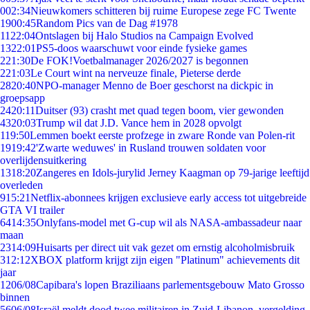
0
02:34
Nieuwkomers schitteren bij ruime Europese zege FC Twente
19
00:45
Random Pics van de Dag #1978
11
22:04
Ontslagen bij Halo Studios na Campaign Evolved
13
22:01
PS5-doos waarschuwt voor einde fysieke games
2
21:30
De FOK!Voetbalmanager 2026/2027 is begonnen
2
21:03
Le Court wint na nerveuze finale, Pieterse derde
28
20:40
NPO-manager Menno de Boer geschorst na dickpic in
groepsapp
24
20:11
Duitser (93) crasht met quad tegen boom, vier gewonden
43
20:03
Trump wil dat J.D. Vance hem in 2028 opvolgt
1
19:50
Lemmen boekt eerste profzege in zware Ronde van Polen-rit
19
19:42
'Zwarte weduwes' in Rusland trouwen soldaten voor
overlijdensuitkering
13
18:20
Zangeres en Idols-jurylid Jerney Kaagman op 79-jarige leeftijd
overleden
9
15:21
Netflix-abonnees krijgen exclusieve early access tot uitgebreide
GTA VI trailer
64
14:35
Onlyfans-model met G-cup wil als NASA-ambassadeur naar
maan
23
14:09
Huisarts per direct uit vak gezet om ernstig alcoholmisbruik
3
12:12
XBOX platform krijgt zijn eigen "Platinum" achievements dit
jaar
12
06/08
Capibara's lopen Braziliaans parlementsgebouw Mato Grosso
binnen
56
06/08
Israël meldt dood twee militairen in Zuid-Libanon, vergelding