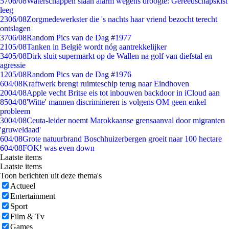
57
06/08
Waterschappen slaan alarm wegens droogte: Gereedschapskist
leeg
23
06/08
Zorgmedewerkster die 's nachts haar vriend bezocht terecht
ontslagen
37
06/08
Random Pics van de Dag #1977
21
05/08
Tanken in België wordt nóg aantrekkelijker
34
05/08
Dirk sluit supermarkt op de Wallen na golf van diefstal en
agressie
12
05/08
Random Pics van de Dag #1976
6
04/08
Kraftwerk brengt ruimteschip terug naar Eindhoven
20
04/08
Apple vecht Britse eis tot inbouwen backdoor in iCloud aan
85
04/08
'Witte' mannen discrimineren is volgens OM geen enkel
probleem
30
04/08
Ceuta-leider noemt Marokkaanse grensaanval door migranten
'gruweldaad'
6
04/08
Grote natuurbrand Boschhuizerbergen groeit naar 100 hectare
6
04/08
FOK! was even down
Laatste items
Laatste items
Toon berichten uit deze thema's
Actueel
Entertainment
Sport
Film & Tv
Games