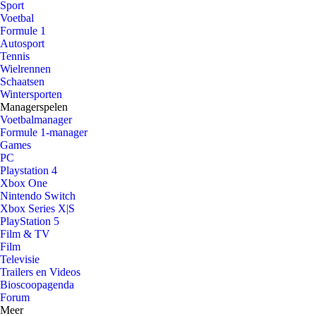
Sport
Voetbal
Formule 1
Autosport
Tennis
Wielrennen
Schaatsen
Wintersporten
Managerspelen
Voetbalmanager
Formule 1-manager
Games
PC
Playstation 4
Xbox One
Nintendo Switch
Xbox Series X|S
PlayStation 5
Film & TV
Film
Televisie
Trailers en Videos
Bioscoopagenda
Forum
Meer