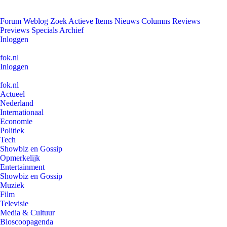
Forum
Weblog
Zoek
Actieve Items
Nieuws
Columns
Reviews
Previews
Specials
Archief
Inloggen
fok.nl
Inloggen
fok.nl
Actueel
Nederland
Internationaal
Economie
Politiek
Tech
Showbiz en Gossip
Opmerkelijk
Entertainment
Showbiz en Gossip
Muziek
Film
Televisie
Media & Cultuur
Bioscoopagenda