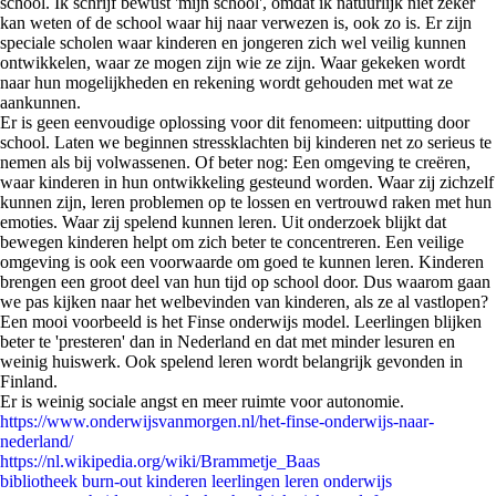
school. Ik schrijf bewust 'mijn school', omdat ik natuurlijk niet zeker
kan weten of de school waar hij naar verwezen is, ook zo is. Er zijn
speciale scholen waar kinderen en jongeren zich wel veilig kunnen
ontwikkelen, waar ze mogen zijn wie ze zijn. Waar gekeken wordt
naar hun mogelijkheden en rekening wordt gehouden met wat ze
aankunnen.
Er is geen eenvoudige oplossing voor dit fenomeen: uitputting door
school. Laten we beginnen stressklachten bij kinderen net zo serieus te
nemen als bij volwassenen. Of beter nog: Een omgeving te creëren,
waar kinderen in hun ontwikkeling gesteund worden. Waar zij zichzelf
kunnen zijn, leren problemen op te lossen en vertrouwd raken met hun
emoties. Waar zij spelend kunnen leren. Uit onderzoek blijkt dat
bewegen kinderen helpt om zich beter te concentreren. Een veilige
omgeving is ook een voorwaarde om goed te kunnen leren. Kinderen
brengen een groot deel van hun tijd op school door. Dus waarom gaan
we pas kijken naar het welbevinden van kinderen, als ze al vastlopen?
Een mooi voorbeeld is het Finse onderwijs model. Leerlingen blijken
beter te 'presteren' dan in Nederland en dat met minder lesuren en
weinig huiswerk. Ook spelend leren wordt belangrijk gevonden in
Finland.
Er is weinig sociale angst en meer ruimte voor autonomie.
https://www.onderwijsvanmorgen.nl/het-finse-onderwijs-naar-
nederland/
https://nl.wikipedia.org/wiki/Brammetje_Baas
bibliotheek
burn-out
kinderen
leerlingen
leren
onderwijs