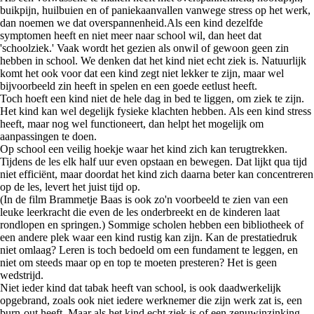
buikpijn, huilbuien en of paniekaanvallen vanwege stress op het werk,
dan noemen we dat overspannenheid.Als een kind dezelfde
symptomen heeft en niet meer naar school wil, dan heet dat
'schoolziek.' Vaak wordt het gezien als onwil of gewoon geen zin
hebben in school. We denken dat het kind niet echt ziek is. Natuurlijk
komt het ook voor dat een kind zegt niet lekker te zijn, maar wel
bijvoorbeeld zin heeft in spelen en een goede eetlust heeft.
Toch hoeft een kind niet de hele dag in bed te liggen, om ziek te zijn.
Het kind kan wel degelijk fysieke klachten hebben. Als een kind stress
heeft, maar nog wel functioneert, dan helpt het mogelijk om
aanpassingen te doen.
Op school een veilig hoekje waar het kind zich kan terugtrekken.
Tijdens de les elk half uur even opstaan en bewegen. Dat lijkt qua tijd
niet efficiënt, maar doordat het kind zich daarna beter kan concentreren
op de les, levert het juist tijd op.
(In de film Brammetje Baas is ook zo'n voorbeeld te zien van een
leuke leerkracht die even de les onderbreekt en de kinderen laat
rondlopen en springen.) Sommige scholen hebben een bibliotheek of
een andere plek waar een kind rustig kan zijn. Kan de prestatiedruk
niet omlaag? Leren is toch bedoeld om een fundament te leggen, en
niet om steeds maar op en top te moeten presteren? Het is geen
wedstrijd.
Niet ieder kind dat tabak heeft van school, is ook daadwerkelijk
opgebrand, zoals ook niet iedere werknemer die zijn werk zat is, een
burn-out heeft. Maar als het kind echt ziek is of een zenuwinzinking