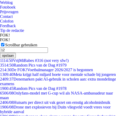
Weblog
Fotoboek
Prijsvragen
Contact
Colofon
Feedback
Tip de redactie
FOK!
FOK!
Scrollbar gebruiken
opslaan
11
14:50
VrijMiBabes #316 (not very sfw!)
35
14:50
Random Pics van de Dag #1979
2
14:30
De FOK!Voetbalmanager 2026/2027 is begonnen
13
09:40
Meta krijgt half miljard boete voor mentale schade bij jongeren
24
09:37
Denemarken pakt AI-gebruik in scholen aan: extra mondelinge
examens
19
00:45
Random Pics van de Dag #1978
65
06/08
Onlyfans-model met G-cup wil als NASA-ambassadeur naar
maan
24
06/08
Huisarts per direct uit vak gezet om ernstig alcoholmisbruik
19
06/08
Drone met explosieven bij Duits vliegveld voedt vrees voor
hybride aanval