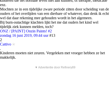
kinderen die het normale leven niet aan kunnen, of therapie, medicatie
enz.
Mochten ze in een tijdelijke zware periode zitten door scheiding van de
ouders of het overlijden van een dierbare of whatever, dan denk ik echt
wel dat daar rekening mee gehouden wordt in het algemeen.
Bij burn-outachtige klachten lijkt het me dat ouders het kind wel
tijdelijk ziek kunnen melden, toch?
ONZ / [PAINT] Onzin Paints! #2
zondag 16 juni 2019, 09:44 uur
#13
2
Cattivo
.
Kinderen moeten niet zeuren. Vergeleken met vroeger hebben ze het
makkelijk.
▼ Advertentie door Refinery89