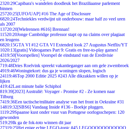
23
20:29
Capibara's wandelen doodleuk het Braziliaanse parlement
binnen
257
20:25
[UFO/UAP] #16 The Age of Disclosure
68
20:24
Techniekles verdwijnt uit onderbouw: maar half zo veel uren
als 2007
137
20:20
[Wielrennen #616] Brennan!
115
20:20
Jonge Cambridge professor stapt op na claims over plagiaat
en leugens
68
20:15
GTA VI #12 GTA VI Extended look 27 Augustus Netflix/YT
10
20:13
[gratis] Videogames Part 9: Gratis en free-to-play games!
43
19:50
[Voorspellen] Voorspel de eindstand van de Eredivisie
2026/2027
7
19:48
Dries Roelvink spreekt vakantieganger aan om gele zwembroek
49
19:46
Woningtekort: dus ga je woningen slopen, logisch
241
19:46
Top 2000 Editie 2025 #243 Alle dikzakken willen op je
lijken
4
19:42
Last minute balie Schiphol
8
19:39
[2023] Australië: Voyager - Promise #2 - Ze komen naar
Tilburg
74
19:36
Een tactische/militaire analyse van het front in Oekraïne #31
148
19:32
[SBS6] Vandaag Inside #136 - Boekje pluggen.
11
19:29
Spaanse kust onder vuur van Portugese oorlogsschepen: 120
gewonden
5
19:29
Ik ga de fok-toto winnen dit jaar
273
19:25
Het enige echte LEGO-topic #45 LEGOOOOOOOOOOO