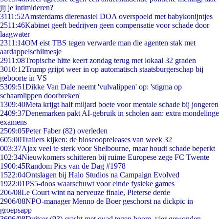
jij je intimideren?
31
11:52
Amsterdams dierenasiel DOA overspoeld met babykonijntjes
25
11:46
Kabinet geeft bedrijven geen compensatie voor schade door
laagwater
23
11:14
OM eist TBS tegen verwarde man die agenten stak met
aardappelschilmesje
29
11:08
Tropische hitte keert zondag terug met lokaal 32 graden
30
10:12
Trump grijpt weer in op automatisch staatsburgerschap bij
geboorte in VS
53
09:51
Dikke Van Dale neemt 'vulvalippen' op: 'stigma op
schaamlippen doorbreken'
13
09:40
Meta krijgt half miljard boete voor mentale schade bij jongeren
24
09:37
Denemarken pakt AI-gebruik in scholen aan: extra mondelinge
examens
25
09:05
Peter Faber (82) overleden
6
05:00
Trailers kijken: de bioscoopreleases van week 32
0
03:37
Ajax veel te sterk voor Shelbourne, maar houdt schade beperkt
1
02:34
Nieuwkomers schitteren bij ruime Europese zege FC Twente
19
00:45
Random Pics van de Dag #1978
15
22:04
Ontslagen bij Halo Studios na Campaign Evolved
19
22:01
PS5-doos waarschuwt voor einde fysieke games
2
06/08
Le Court wint na nerveuze finale, Pieterse derde
29
06/08
NPO-manager Menno de Boer geschorst na dickpic in
groepsapp
36
06/08
Duitser (93) crasht met quad tegen boom, vier gewonden