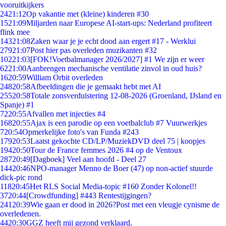
vooruitkijkers
24
21:12
Op vakantie met (kleine) kinderen #30
15
21:09
Miljarden naar Europese AI-start-ups: Nederland profiteert
flink mee
143
21:08
Zaken waar je je echt dood aan ergert #17 - Werklui
279
21:07
Post hier pas overleden muzikanten #32
102
21:03
[FOK!Voetbalmanager 2026/2027] #1 We zijn er weer
62
21:00
Aanbrengen mechanische ventilatie zinvol in oud huis?
16
20:59
William Orbit overleden
248
20:58
Afbeeldingen die je gemaakt hebt met AI
255
20:58
Totale zonsverduistering 12-08-2026 (Groenland, IJsland en
Spanje) #1
72
20:55
Afvallen met injecties #4
168
20:55
Ajax is een parodie op een voetbalclub #7 Vuurwerkjes
7
20:54
Opmerkelijke foto's van Funda #243
179
20:53
Laatst gekochte CD/LP/MuziekDVD deel 75 | koopjes
194
20:50
Tour de France femmes 2026 #4 op de Ventoux
287
20:49
[Dagboek] Veel aan hoofd - Deel 27
144
20:46
NPO-manager Menno de Boer (47) op non-actief stuurde
dick-pic rond
118
20:45
Het RLS Social Media-topic #160 Zonder Kolonel!!
37
20:44
[Crowdfunding] #443 Rentestijgingen?
241
20:39
Wie gaan er dood in 2026?Post met een vleugje cynisme de
overledenen.
44
20:30
GGZ heeft mij gezond verklaard.