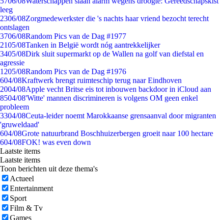
57
06/08
Waterschappen slaan alarm wegens droogte: Gereedschapskist
leeg
23
06/08
Zorgmedewerkster die 's nachts haar vriend bezocht terecht
ontslagen
37
06/08
Random Pics van de Dag #1977
21
05/08
Tanken in België wordt nóg aantrekkelijker
34
05/08
Dirk sluit supermarkt op de Wallen na golf van diefstal en
agressie
12
05/08
Random Pics van de Dag #1976
6
04/08
Kraftwerk brengt ruimteschip terug naar Eindhoven
20
04/08
Apple vecht Britse eis tot inbouwen backdoor in iCloud aan
85
04/08
'Witte' mannen discrimineren is volgens OM geen enkel
probleem
33
04/08
Ceuta-leider noemt Marokkaanse grensaanval door migranten
'gruweldaad'
6
04/08
Grote natuurbrand Boschhuizerbergen groeit naar 100 hectare
6
04/08
FOK! was even down
Laatste items
Laatste items
Toon berichten uit deze thema's
Actueel
Entertainment
Sport
Film & Tv
Games