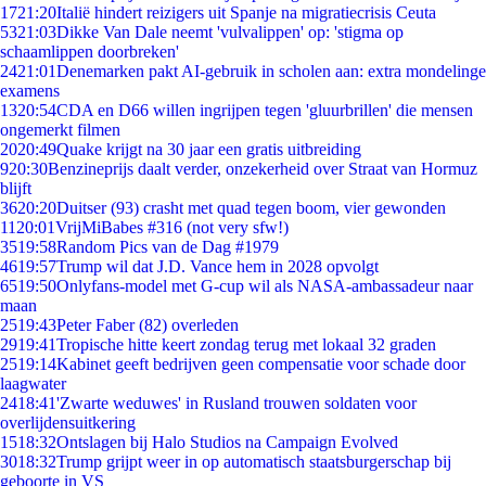
17
21:20
Italië hindert reizigers uit Spanje na migratiecrisis Ceuta
53
21:03
Dikke Van Dale neemt 'vulvalippen' op: 'stigma op
schaamlippen doorbreken'
24
21:01
Denemarken pakt AI-gebruik in scholen aan: extra mondelinge
examens
13
20:54
CDA en D66 willen ingrijpen tegen 'gluurbrillen' die mensen
ongemerkt filmen
20
20:49
Quake krijgt na 30 jaar een gratis uitbreiding
9
20:30
Benzineprijs daalt verder, onzekerheid over Straat van Hormuz
blijft
36
20:20
Duitser (93) crasht met quad tegen boom, vier gewonden
11
20:01
VrijMiBabes #316 (not very sfw!)
35
19:58
Random Pics van de Dag #1979
46
19:57
Trump wil dat J.D. Vance hem in 2028 opvolgt
65
19:50
Onlyfans-model met G-cup wil als NASA-ambassadeur naar
maan
25
19:43
Peter Faber (82) overleden
29
19:41
Tropische hitte keert zondag terug met lokaal 32 graden
25
19:14
Kabinet geeft bedrijven geen compensatie voor schade door
laagwater
24
18:41
'Zwarte weduwes' in Rusland trouwen soldaten voor
overlijdensuitkering
15
18:32
Ontslagen bij Halo Studios na Campaign Evolved
30
18:32
Trump grijpt weer in op automatisch staatsburgerschap bij
geboorte in VS