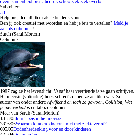
overspannenheid
prestatiedruk
schoolziek
ziekteverlof
Submitter:
38
Help ons; deel dit item als je het leuk vond
Ben jij ook creatief met woorden en heb je iets te vertellen?
Meld je
aan als columnist
!
Sarah (SarahMorton)
Columnist
1987 zag ze het levenslicht. Vanaf haar veertiende is ze gaan schrijven.
Haar eerste (voltooide) boek schreef ze toen ze achttien was. Ze is
auteur van onder andere
Afwijkend en toch zo gewoon, Collision, Wat
je niet verteld is
en talloze columns.
Meer van Sarah (SarahMorton)
13
18/08
In m'n sas in het moeras
38
16/06
Waarom kunnen kinderen niet met ziekteverlof?
0
05/05
Dodenherdenking voor en door kinderen
4
21/04
Qi verhogen