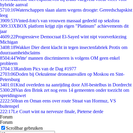
hybride aanval
57
10:16
Waterschappen slaan alarm wegens droogte: Gereedschapskist
leeg
39
09:53
Vinted-foto's van vrouwen massaal gedeeld op seksfora
3
09:33
XBOX platform krijgt zijn eigen "Platinum" achievements dit
jaar
46
09:22
Progressieve Democraat El-Sayed wint nipt voorverkiezing
Michigan
34
08:18
Wakker Dier dient klacht in tegen insectenfabriek Protix om
duurzaamheidsclaims
85
04:44
'Witte' mannen discrimineren is volgens OM geen enkel
probleem
37
04:13
Random Pics van de Dag #1977
27
03:06
Doden bij Oekraïense droneaanvallen op Moskou en Sint-
Petersburg
34
01:01
Kind overleden na aanrijding door AH-bestelbus in Dordrecht
53
00:28
Van den Brink zet nog eens 14 gemeenten onder toezicht om
spreidingswet
22
22:50
Iran en Oman eens over route Straat van Hormuz, VS
buitenspel
2
22:17
Le Court wint na nerveuze finale, Pieterse derde
Forum
Forum
Scrollbar gebruiken