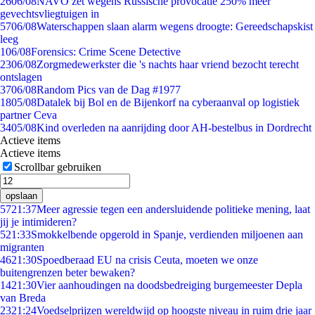
26
06/08
NAVO zet wegens Russische provocatie 250% meer
gevechtsvliegtuigen in
57
06/08
Waterschappen slaan alarm wegens droogte: Gereedschapskist
leeg
1
06/08
Forensics: Crime Scene Detective
23
06/08
Zorgmedewerkster die 's nachts haar vriend bezocht terecht
ontslagen
37
06/08
Random Pics van de Dag #1977
18
05/08
Datalek bij Bol en de Bijenkorf na cyberaanval op logistiek
partner Ceva
34
05/08
Kind overleden na aanrijding door AH-bestelbus in Dordrecht
Actieve items
Actieve items
Scrollbar gebruiken
opslaan
57
21:37
Meer agressie tegen een andersluidende politieke mening, laat
jij je intimideren?
5
21:33
Smokkelbende opgerold in Spanje, verdienden miljoenen aan
migranten
46
21:30
Spoedberaad EU na crisis Ceuta, moeten we onze
buitengrenzen beter bewaken?
14
21:30
Vier aanhoudingen na doodsbedreiging burgemeester Depla
van Breda
23
21:24
Voedselprijzen wereldwijd op hoogste niveau in ruim drie jaar