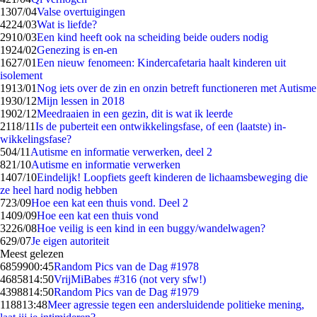
13
07/04
Valse overtuigingen
42
24/03
Wat is liefde?
29
10/03
Een kind heeft ook na scheiding beide ouders nodig
19
24/02
Genezing is en-en
16
27/01
Een nieuw fenomeen: Kindercafetaria haalt kinderen uit
isolement
19
13/01
Nog iets over de zin en onzin betreft functioneren met Autisme
19
30/12
Mijn lessen in 2018
19
02/12
Meedraaien in een gezin, dit is wat ik leerde
21
18/11
Is de puberteit een ontwikkelingsfase, of een (laatste) in-
wikkelingsfase?
5
04/11
Autisme en informatie verwerken, deel 2
8
21/10
Autisme en informatie verwerken
14
07/10
Eindelijk! Loopfiets geeft kinderen de lichaamsbeweging die
ze heel hard nodig hebben
7
23/09
Hoe een kat een thuis vond. Deel 2
14
09/09
Hoe een kat een thuis vond
32
26/08
Hoe veilig is een kind in een buggy/wandelwagen?
6
29/07
Je eigen autoriteit
Meest gelezen
68599
00:45
Random Pics van de Dag #1978
46858
14:50
VrijMiBabes #316 (not very sfw!)
43988
14:50
Random Pics van de Dag #1979
1188
13:48
Meer agressie tegen een andersluidende politieke mening,