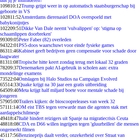
laat jij je intimideren?
1098
10:12
Trump grijpt weer in op automatisch staatsburgerschap bij
geboorte in VS
1028
11:52
Amsterdams dierenasiel DOA overspoeld met
babykonijntjes
1022
09:51
Dikke Van Dale neemt 'vulvalippen' op: 'stigma op
schaamlippen doorbreken'
993
09:05
Peter Faber (82) overleden
943
22:01
PS5-doos waarschuwt voor einde fysieke games
863
11:46
Kabinet geeft bedrijven geen compensatie voor schade door
laagwater
813
11:08
Tropische hitte keert zondag terug met lokaal 32 graden
782
09:37
Denemarken pakt AI-gebruik in scholen aan: extra
mondelinge examens
735
22:04
Ontslagen bij Halo Studios na Campaign Evolved
655
14:33
Quake krijgt na 30 jaar een gratis uitbreiding
645
09:40
Meta krijgt half miljard boete voor mentale schade bij
jongeren
579
05:00
Trailers kijken: de bioscoopreleases van week 32
571
11:14
OM eist TBS tegen verwarde man die agenten stak met
aardappelschilmesje
494
18:47
Italië hindert reizigers uit Spanje na migratiecrisis Ceuta
488
18:08
CDA en D66 willen ingrijpen tegen 'gluurbrillen' die mensen
ongemerkt filmen
451
17:56
Benzineprijs daalt verder, onzekerheid over Straat van