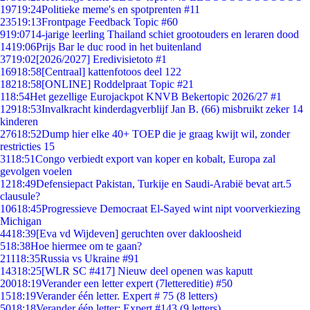
197
19:24
Politieke meme's en spotprenten #11
235
19:13
Frontpage Feedback Topic #60
9
19:07
14-jarige leerling Thailand schiet grootouders en leraren dood
14
19:06
Prijs Bar le duc rood in het buitenland
37
19:02
[2026/2027] Eredivisietoto #1
169
18:58
[Centraal] kattenfotoos deel 122
182
18:58
[ONLINE] Roddelpraat Topic #21
1
18:54
Het gezellige Eurojackpot KNVB Bekertopic 2026/27 #1
129
18:53
Invalkracht kinderdagverblijf Jan B. (66) misbruikt zeker 14
kinderen
276
18:52
Dump hier elke 40+ TOEP die je graag kwijt wil, zonder
restricties 15
31
18:51
Congo verbiedt export van koper en kobalt, Europa zal
gevolgen voelen
12
18:49
Defensiepact Pakistan, Turkije en Saudi-Arabië bevat art.5
clausule?
106
18:45
Progressieve Democraat El-Sayed wint nipt voorverkiezing
Michigan
44
18:39
[Eva vd Wijdeven] geruchten over dakloosheid
5
18:38
Hoe hiermee om te gaan?
211
18:35
Russia vs Ukraine #91
143
18:25
[WLR SC #417] Nieuw deel openen was kaputt
200
18:19
Verander een letter expert (7lettereditie) #50
15
18:19
Verander één letter. Expert # 75 (8 letters)
50
18:18
Verander één letter: Expert #143 (9 letters)