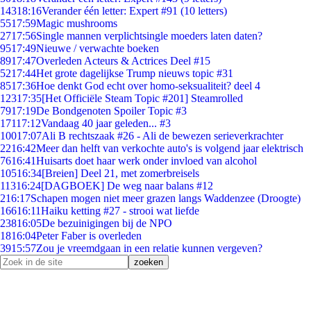
143
18:16
Verander één letter: Expert #91 (10 letters)
55
17:59
Magic mushrooms
27
17:56
Single mannen verplichtsingle moeders laten daten?
95
17:49
Nieuwe / verwachte boeken
89
17:47
Overleden Acteurs & Actrices Deel #15
52
17:44
Het grote dagelijkse Trump nieuws topic #31
85
17:36
Hoe denkt God echt over homo-seksualiteit? deel 4
123
17:35
[Het Officiële Steam Topic #201] Steamrolled
79
17:19
De Bondgenoten Spoiler Topic #3
171
17:12
Vandaag 40 jaar geleden... #3
100
17:07
Ali B rechtszaak #26 - Ali de bewezen serieverkrachter
22
16:42
Meer dan helft van verkochte auto's is volgend jaar elektrisch
76
16:41
Huisarts doet haar werk onder invloed van alcohol
105
16:34
[Breien] Deel 21, met zomerbreisels
113
16:24
[DAGBOEK] De weg naar balans #12
2
16:17
Schapen mogen niet meer grazen langs Waddenzee (Droogte)
166
16:11
Haiku ketting #27 - strooi wat liefde
238
16:05
De bezuinigingen bij de NPO
18
16:04
Peter Faber is overleden
39
15:57
Zou je vreemdgaan in een relatie kunnen vergeven?