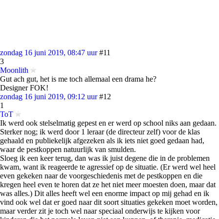
zondag 16 juni 2019, 08:47 uur
#11
3
Moonlith
Gut ach gut, het is me toch allemaal een drama he?
Designer FOK!
zondag 16 juni 2019, 09:12 uur
#12
1
ToT
Ik werd ook stelselmatig gepest en er werd op school niks aan gedaan.
Sterker nog; ik werd door 1 leraar (de directeur zelf) voor de klas
gehaald en publiekelijk afgezeken als ik iets niet goed gedaan had,
waar de pestkoppen natuurlijk van smulden.
Sloeg ik een keer terug, dan was ik juist degene die in de problemen
kwam, want ik reageerde te agressief op de situatie. (Er werd wel heel
even gekeken naar de voorgeschiedenis met de pestkoppen en die
kregen heel even te horen dat ze het niet meer moesten doen, maar dat
was alles.) Dit alles heeft wel een enorme impact op mij gehad en ik
vind ook wel dat er goed naar dit soort situaties gekeken moet worden,
maar verder zit je toch wel naar speciaal onderwijs te kijken voor