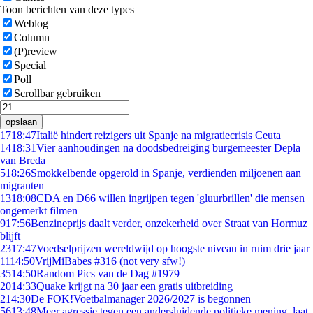
Toon berichten van deze types
Weblog
Column
(P)review
Special
Poll
Scrollbar gebruiken
opslaan
17
18:47
Italië hindert reizigers uit Spanje na migratiecrisis Ceuta
14
18:31
Vier aanhoudingen na doodsbedreiging burgemeester Depla
van Breda
5
18:26
Smokkelbende opgerold in Spanje, verdienden miljoenen aan
migranten
13
18:08
CDA en D66 willen ingrijpen tegen 'gluurbrillen' die mensen
ongemerkt filmen
9
17:56
Benzineprijs daalt verder, onzekerheid over Straat van Hormuz
blijft
23
17:47
Voedselprijzen wereldwijd op hoogste niveau in ruim drie jaar
11
14:50
VrijMiBabes #316 (not very sfw!)
35
14:50
Random Pics van de Dag #1979
20
14:33
Quake krijgt na 30 jaar een gratis uitbreiding
2
14:30
De FOK!Voetbalmanager 2026/2027 is begonnen
56
13:48
Meer agressie tegen een andersluidende politieke mening, laat