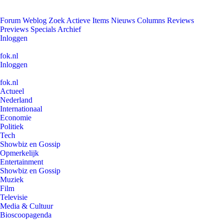
Forum
Weblog
Zoek
Actieve Items
Nieuws
Columns
Reviews
Previews
Specials
Archief
Inloggen
fok.nl
Inloggen
fok.nl
Actueel
Nederland
Internationaal
Economie
Politiek
Tech
Showbiz en Gossip
Opmerkelijk
Entertainment
Showbiz en Gossip
Muziek
Film
Televisie
Media & Cultuur
Bioscoopagenda