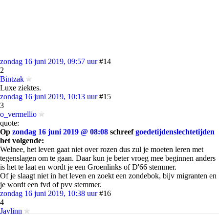
zondag 16 juni 2019, 09:57 uur
#14
2
Bintzak
Luxe ziektes.
zondag 16 juni 2019, 10:13 uur
#15
3
o_vermellio
quote:
Op
zondag 16 juni 2019 @ 08:08
schreef
goedetijdenslechtetijden
het volgende:
Welnee, het leven gaat niet over rozen dus zul je moeten leren met
tegenslagen om te gaan. Daar kun je beter vroeg mee beginnen anders
is het te laat en wordt je een Groenlinks of D'66 stemmer.
Of je slaagt niet in het leven en zoekt een zondebok, bijv migranten en
je wordt een fvd of pvv stemmer.
zondag 16 juni 2019, 10:38 uur
#16
4
Jaylinn