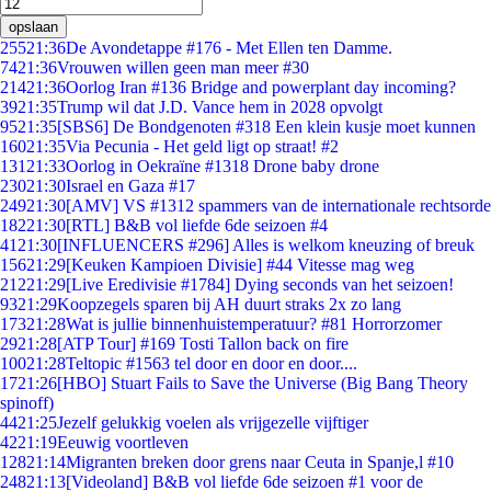
opslaan
255
21:36
De Avondetappe #176 - Met Ellen ten Damme.
74
21:36
Vrouwen willen geen man meer #30
214
21:36
Oorlog Iran #136 Bridge and powerplant day incoming?
39
21:35
Trump wil dat J.D. Vance hem in 2028 opvolgt
95
21:35
[SBS6] De Bondgenoten #318 Een klein kusje moet kunnen
160
21:35
Via Pecunia - Het geld ligt op straat! #2
131
21:33
Oorlog in Oekraïne #1318 Drone baby drone
230
21:30
Israel en Gaza #17
249
21:30
[AMV] VS #1312 spammers van de internationale rechtsorde
182
21:30
[RTL] B&B vol liefde 6de seizoen #4
41
21:30
[INFLUENCERS #296] Alles is welkom kneuzing of breuk
156
21:29
[Keuken Kampioen Divisie] #44 Vitesse mag weg
212
21:29
[Live Eredivisie #1784] Dying seconds van het seizoen!
93
21:29
Koopzegels sparen bij AH duurt straks 2x zo lang
173
21:28
Wat is jullie binnenhuistemperatuur? #81 Horrorzomer
29
21:28
[ATP Tour] #169 Tosti Tallon back on fire
100
21:28
Teltopic #1563 tel door en door en door....
17
21:26
[HBO] Stuart Fails to Save the Universe (Big Bang Theory
spinoff)
44
21:25
Jezelf gelukkig voelen als vrijgezelle vijftiger
42
21:19
Eeuwig voortleven
128
21:14
Migranten breken door grens naar Ceuta in Spanje,l #10
248
21:13
[Videoland] B&B vol liefde 6de seizoen #1 voor de