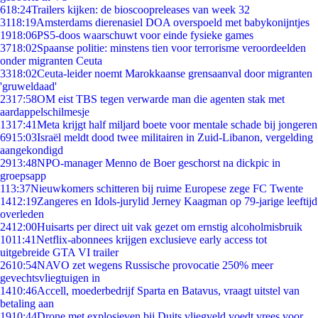
6
18:24
Trailers kijken: de bioscoopreleases van week 32
31
18:19
Amsterdams dierenasiel DOA overspoeld met babykonijntjes
19
18:06
PS5-doos waarschuwt voor einde fysieke games
37
18:02
Spaanse politie: minstens tien voor terrorisme veroordeelden
onder migranten Ceuta
33
18:02
Ceuta-leider noemt Marokkaanse grensaanval door migranten
'gruweldaad'
23
17:58
OM eist TBS tegen verwarde man die agenten stak met
aardappelschilmesje
13
17:41
Meta krijgt half miljard boete voor mentale schade bij jongeren
69
15:03
Israël meldt dood twee militairen in Zuid-Libanon, vergelding
aangekondigd
29
13:48
NPO-manager Menno de Boer geschorst na dickpic in
groepsapp
1
13:37
Nieuwkomers schitteren bij ruime Europese zege FC Twente
14
12:19
Zangeres en Idols-jurylid Jerney Kaagman op 79-jarige leeftijd
overleden
24
12:00
Huisarts per direct uit vak gezet om ernstig alcoholmisbruik
10
11:41
Netflix-abonnees krijgen exclusieve early access tot
uitgebreide GTA VI trailer
26
10:54
NAVO zet wegens Russische provocatie 250% meer
gevechtsvliegtuigen in
14
10:46
Accell, moederbedrijf Sparta en Batavus, vraagt uitstel van
betaling aan
19
10:44
Drone met explosieven bij Duits vliegveld voedt vrees voor