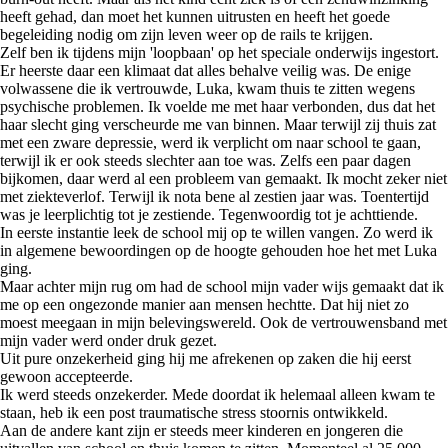
heeft gehad, dan moet het kunnen uitrusten en heeft het goede
begeleiding nodig om zijn leven weer op de rails te krijgen.
Zelf ben ik tijdens mijn 'loopbaan' op het speciale onderwijs ingestort.
Er heerste daar een klimaat dat alles behalve veilig was. De enige
volwassene die ik vertrouwde, Luka, kwam thuis te zitten wegens
psychische problemen. Ik voelde me met haar verbonden, dus dat het
haar slecht ging verscheurde me van binnen. Maar terwijl zij thuis zat
met een zware depressie, werd ik verplicht om naar school te gaan,
terwijl ik er ook steeds slechter aan toe was. Zelfs een paar dagen
bijkomen, daar werd al een probleem van gemaakt. Ik mocht zeker niet
met ziekteverlof. Terwijl ik nota bene al zestien jaar was. Toentertijd
was je leerplichtig tot je zestiende. Tegenwoordig tot je achttiende.
In eerste instantie leek de school mij op te willen vangen. Zo werd ik
in algemene bewoordingen op de hoogte gehouden hoe het met Luka
ging.
Maar achter mijn rug om had de school mijn vader wijs gemaakt dat ik
me op een ongezonde manier aan mensen hechtte. Dat hij niet zo
moest meegaan in mijn belevingswereld. Ook de vertrouwensband met
mijn vader werd onder druk gezet.
Uit pure onzekerheid ging hij me afrekenen op zaken die hij eerst
gewoon accepteerde.
Ik werd steeds onzekerder. Mede doordat ik helemaal alleen kwam te
staan, heb ik een post traumatische stress stoornis ontwikkeld.
Aan de andere kant zijn er steeds meer kinderen en jongeren die