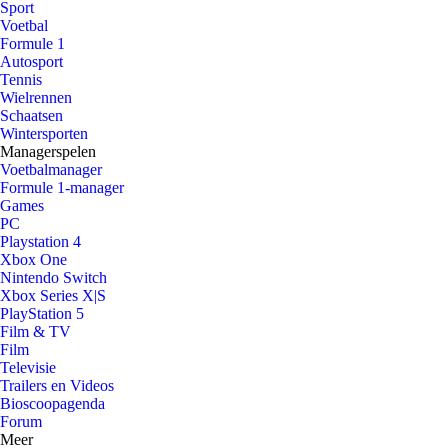
Sport
Voetbal
Formule 1
Autosport
Tennis
Wielrennen
Schaatsen
Wintersporten
Managerspelen
Voetbalmanager
Formule 1-manager
Games
PC
Playstation 4
Xbox One
Nintendo Switch
Xbox Series X|S
PlayStation 5
Film & TV
Film
Televisie
Trailers en Videos
Bioscoopagenda
Forum
Meer