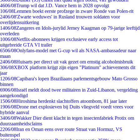
46
06/08
Trump wil dat J.D. Vance hem in 2028 opvolgt
1
06/08
Lemmen boekt eerste profzege in zware Ronde van Polen-rit
24
06/08
'Zwarte weduwes' in Rusland trouwen soldaten voor
overlijdensuitkering
14
06/08
Zangeres en Idols-jurylid Jerney Kaagman op 79-jarige leeftijd
overleden
10
06/08
Netflix-abonnees krijgen exclusieve early access tot
uitgebreide GTA VI trailer
65
06/08
Onlyfans-model met G-cup wil als NASA-ambassadeur naar
maan
24
06/08
Huisarts per direct uit vak gezet om ernstig alcoholmisbruik
3
06/08
XBOX platform krijgt zijn eigen "Platinum" achievements dit
jaar
12
06/08
Capibara's lopen Braziliaans parlementsgebouw Mato Grosso
binnen
69
06/08
Israël meldt dood twee militairen in Zuid-Libanon, vergelding
aangekondigd
15
06/08
Hiroshima herdenkt slachtoffers atoombom, 81 jaar later
19
06/08
Drone met explosieven bij Duits vliegveld voedt vrees voor
hybride aanval
34
06/08
Wakker Dier dient klacht in tegen insectenfabriek Protix om
duurzaamheidsclaims
22
06/08
Iran en Oman eens over route Straat van Hormuz, VS
buitenspel