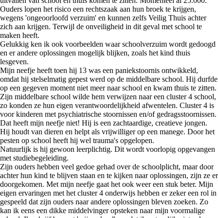
uitvallen van school en thuis komen te zitten. Momenteel al 25.000.
Ouders lopen het risico een rechtszaak aan hun broek te krijgen,
wegens 'ongeoorloofd verzuim' en kunnen zelfs Veilig Thuis achter
zich aan krijgen. Terwijl de onveiligheid in dit geval met school te
maken heeft.
Gelukkig ken ik ook voorbeelden waar schoolverzuim wordt gedoogd
en er andere oplossingen mogelijk blijken, zoals het kind thuis
lesgeven.
Mijn neefje heeft toen hij 13 was een paniekstoornis ontwikkeld,
omdat hij stelselmatig gepest werd op de middelbare school. Hij durfde
op een gegeven moment niet meer naar school en kwam thuis te zitten.
Zijn middelbare school wilde hem verwijzen naar een cluster 4 school,
zo konden ze hun eigen verantwoordelijkheid afwentelen. Cluster 4 is
voor kinderen met psychiatrische stoornissen en/of gedragsstoornissen.
Dat heeft mijn neefje niet! Hij is een zachtaardige, creatieve jongen.
Hij houdt van dieren en helpt als vrijwilliger op een manege. Door het
pesten op school heeft hij wel trauma's opgelopen.
Natuurlijk is hij gewoon leerplichtig. Dit wordt voorlopig opgevangen
met studiebegeleiding.
Zijn ouders hebben veel gedoe gehad over de schoolplicht, maar door
achter hun kind te blijven staan en te kijken naar oplossingen, zijn ze er
doorgekomen. Met mijn neefje gaat het ook weer een stuk beter. Mijn
eigen ervaringen met het cluster 4 onderwijs hebben er zeker een rol in
gespeeld dat zijn ouders naar andere oplossingen bleven zoeken. Zo
kan ik eens een dikke middelvinger opsteken naar mijn voormalige