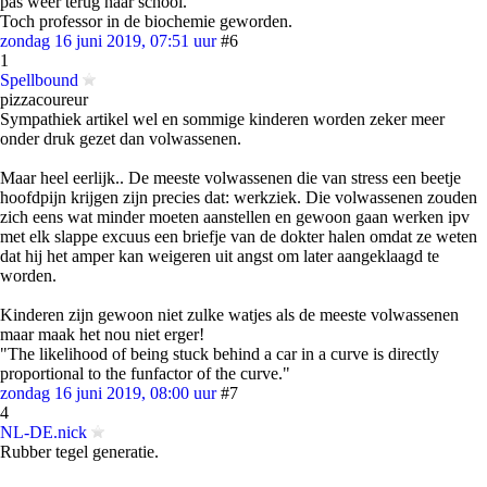
pas weer terug naar school.
Toch professor in de biochemie geworden.
zondag 16 juni 2019, 07:51 uur
#6
1
Spellbound
pizzacoureur
Sympathiek artikel wel en sommige kinderen worden zeker meer
onder druk gezet dan volwassenen.
Maar heel eerlijk.. De meeste volwassenen die van stress een beetje
hoofdpijn krijgen zijn precies dat: werkziek. Die volwassenen zouden
zich eens wat minder moeten aanstellen en gewoon gaan werken ipv
met elk slappe excuus een briefje van de dokter halen omdat ze weten
dat hij het amper kan weigeren uit angst om later aangeklaagd te
worden.
Kinderen zijn gewoon niet zulke watjes als de meeste volwassenen
maar maak het nou niet erger!
"The likelihood of being stuck behind a car in a curve is directly
proportional to the funfactor of the curve."
zondag 16 juni 2019, 08:00 uur
#7
4
NL-DE.nick
Rubber tegel generatie.