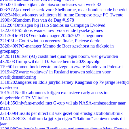
3
05:00
Trailers kijken: de bioscoopreleases van week 32
0
03:37
Ajax veel te sterk voor Shelbourne, maar houdt schade beperkt
0
02:34
Nieuwkomers schitteren bij ruime Europese zege FC Twente
19
00:45
Random Pics van de Dag #1978
11
22:04
Ontslagen bij Halo Studios na Campaign Evolved
13
22:01
PS5-doos waarschuwt voor einde fysieke games
2
21:30
De FOK!Voetbalmanager 2026/2027 is begonnen
2
21:03
Le Court wint na nerveuze finale, Pieterse derde
28
20:40
NPO-manager Menno de Boer geschorst na dickpic in
groepsapp
24
20:11
Duitser (93) crasht met quad tegen boom, vier gewonden
43
20:03
Trump wil dat J.D. Vance hem in 2028 opvolgt
1
19:50
Lemmen boekt eerste profzege in zware Ronde van Polen-rit
19
19:42
'Zwarte weduwes' in Rusland trouwen soldaten voor
overlijdensuitkering
13
18:20
Zangeres en Idols-jurylid Jerney Kaagman op 79-jarige leeftijd
overleden
10
15:21
Netflix-abonnees krijgen exclusieve early access tot
uitgebreide GTA VI trailer
64
14:35
Onlyfans-model met G-cup wil als NASA-ambassadeur naar
maan
23
14:09
Huisarts per direct uit vak gezet om ernstig alcoholmisbruik
3
12:12
XBOX platform krijgt zijn eigen "Platinum" achievements dit
jaar
12
06/08
Capibara's lopen Braziliaans parlementsgebouw Mato Grosso