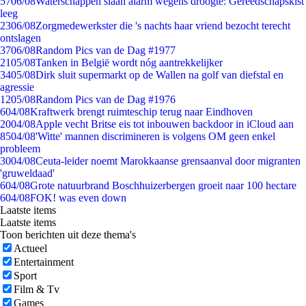
57
06/08
Waterschappen slaan alarm wegens droogte: Gereedschapskist
leeg
23
06/08
Zorgmedewerkster die 's nachts haar vriend bezocht terecht
ontslagen
37
06/08
Random Pics van de Dag #1977
21
05/08
Tanken in België wordt nóg aantrekkelijker
34
05/08
Dirk sluit supermarkt op de Wallen na golf van diefstal en
agressie
12
05/08
Random Pics van de Dag #1976
6
04/08
Kraftwerk brengt ruimteschip terug naar Eindhoven
20
04/08
Apple vecht Britse eis tot inbouwen backdoor in iCloud aan
85
04/08
'Witte' mannen discrimineren is volgens OM geen enkel
probleem
30
04/08
Ceuta-leider noemt Marokkaanse grensaanval door migranten
'gruweldaad'
6
04/08
Grote natuurbrand Boschhuizerbergen groeit naar 100 hectare
6
04/08
FOK! was even down
Laatste items
Laatste items
Toon berichten uit deze thema's
Actueel
Entertainment
Sport
Film & Tv
Games