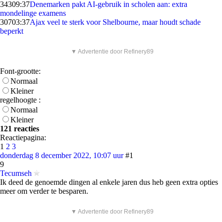
343
09:37
Denemarken pakt AI-gebruik in scholen aan: extra
mondelinge examens
307
03:37
Ajax veel te sterk voor Shelbourne, maar houdt schade
beperkt
▼ Advertentie door Refinery89
Font-grootte:
Normaal
Kleiner
regelhoogte :
Normaal
Kleiner
121 reacties
Reactiepagina:
1
2
3
donderdag 8 december 2022, 10:07 uur
#1
9
Tecumseh
Ik deed de genoemde dingen al enkele jaren dus heb geen extra opties
meer om verder te besparen.
▼ Advertentie door Refinery89