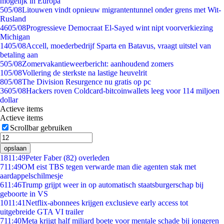
mogelijk in Europa
5
05/08
Litouwen vindt opnieuw migrantentunnel onder grens met Wit-
Rusland
46
05/08
Progressieve Democraat El-Sayed wint nipt voorverkiezing
Michigan
14
05/08
Accell, moederbedrijf Sparta en Batavus, vraagt uitstel van
betaling aan
5
05/08
Zomervakantieweerbericht: aanhoudend zomers
1
05/08
Vollering de sterkste na lastige heuvelrit
8
05/08
The Division Resurgence nu gratis op pc
36
05/08
Hackers roven Coldcard-bitcoinwallets leeg voor 114 miljoen
dollar
Actieve items
Actieve items
Scrollbar gebruiken
opslaan
18
11:49
Peter Faber (82) overleden
7
11:49
OM eist TBS tegen verwarde man die agenten stak met
aardappelschilmesje
6
11:46
Trump grijpt weer in op automatisch staatsburgerschap bij
geboorte in VS
10
11:41
Netflix-abonnees krijgen exclusieve early access tot
uitgebreide GTA VI trailer
7
11:40
Meta krijgt half miljard boete voor mentale schade bij jongeren