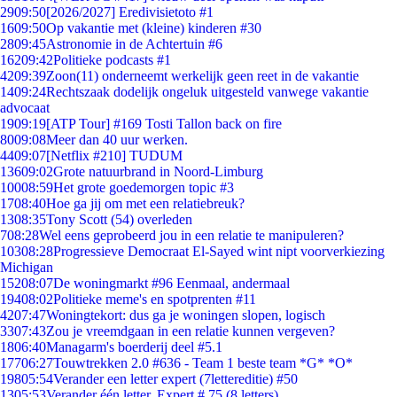
29
09:50
[2026/2027] Eredivisietoto #1
16
09:50
Op vakantie met (kleine) kinderen #30
28
09:45
Astronomie in de Achtertuin #6
162
09:42
Politieke podcasts #1
42
09:39
Zoon(11) onderneemt werkelijk geen reet in de vakantie
14
09:24
Rechtszaak dodelijk ongeluk uitgesteld vanwege vakantie
advocaat
19
09:19
[ATP Tour] #169 Tosti Tallon back on fire
80
09:08
Meer dan 40 uur werken.
44
09:07
[Netflix #210] TUDUM
136
09:02
Grote natuurbrand in Noord-Limburg
100
08:59
Het grote goedemorgen topic #3
17
08:40
Hoe ga jij om met een relatiebreuk?
13
08:35
Tony Scott (54) overleden
7
08:28
Wel eens geprobeerd jou in een relatie te manipuleren?
103
08:28
Progressieve Democraat El-Sayed wint nipt voorverkiezing
Michigan
152
08:07
De woningmarkt #96 Eenmaal, andermaal
194
08:02
Politieke meme's en spotprenten #11
42
07:47
Woningtekort: dus ga je woningen slopen, logisch
33
07:43
Zou je vreemdgaan in een relatie kunnen vergeven?
18
06:40
Managarm's boerderij deel #5.1
177
06:27
Touwtrekken 2.0 #636 - Team 1 beste team *G* *O*
198
05:54
Verander een letter expert (7lettereditie) #50
13
05:53
Verander één letter. Expert # 75 (8 letters)