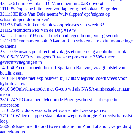
43
11:36
Trump wil dat J.D. Vance hem in 2028 opvolgt
11
11:35
Tropische hitte keert zondag terug met lokaal 32 graden
32
11:33
Dikke Van Dale neemt 'vulvalippen' op: 'stigma op
schaamlippen doorbreken'
3
11:25
Trailers kijken: de bioscoopreleases van week 32
21
11:24
Random Pics van de Dag #1979
24
11:21
Duitser (93) crasht met quad tegen boom, vier gewonden
13
11:19
Denemarken pakt AI-gebruik in scholen aan: extra mondelinge
examens
23
11:07
Huisarts per direct uit vak gezet om ernstig alcoholmisbruik
26
10:54
NAVO zet wegens Russische provocatie 250% meer
gevechtsvliegtuigen in
14
10:46
Accell, moederbedrijf Sparta en Batavus, vraagt uitstel van
betaling aan
19
10:44
Drone met explosieven bij Duits vliegveld voedt vrees voor
hybride aanval
64
10:36
Onlyfans-model met G-cup wil als NASA-ambassadeur naar
maan
28
10:24
NPO-manager Menno de Boer geschorst na dickpic in
groepsapp
13
10:22
PS5-doos waarschuwt voor einde fysieke games
57
10:16
Waterschappen slaan alarm wegens droogte: Gereedschapskist
leeg
56
09:59
Israël meldt dood twee militairen in Zuid-Libanon, vergelding
aangekondigd