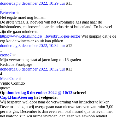
donderdag 8 december 2022, 10:29 uur
#11
1
Betwetor
Het ergste moet nog komen
De grote vraag is, hoeveel van het Groningse gas gaat naar de
huishoudens, en hoeveel naar de industrie of buitenland. En hoeveel
zijn die gaan minderen.
https://www.clo.nl/indica(...)everbruik-per-sector
Wel grappig dat je de
erg koude winters er zo uit kan pikken.
donderdag 8 december 2022, 10:32 uur
#12
1
crono7
Mijn verwarming staat al jaren lang op 18 graden
Redactie Frontpage
donderdag 8 december 2022, 10:32 uur
#13
4
MetalCore
Vigilo Confido
quote:
Op
donderdag 8 december 2022 @ 10:13
schreef
Capt.HansGeering
het volgende:
Wij besparen wel door naar de verwarming wat kritischer te kijken.
Deze maand zijn wij overgegaan naar nieuwe tarieven van ruim 3,00
per m3 gas. December is dan even een baal maand qua tarieven, met
het plafond zijn wij prima tevreden, dan gaan we gewoon relatief