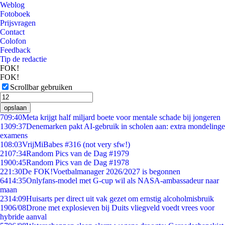
Weblog
Fotoboek
Prijsvragen
Contact
Colofon
Feedback
Tip de redactie
FOK!
FOK!
Scrollbar gebruiken
opslaan
7
09:40
Meta krijgt half miljard boete voor mentale schade bij jongeren
13
09:37
Denemarken pakt AI-gebruik in scholen aan: extra mondelinge
examens
1
08:03
VrijMiBabes #316 (not very sfw!)
21
07:34
Random Pics van de Dag #1979
19
00:45
Random Pics van de Dag #1978
2
21:30
De FOK!Voetbalmanager 2026/2027 is begonnen
64
14:35
Onlyfans-model met G-cup wil als NASA-ambassadeur naar
maan
23
14:09
Huisarts per direct uit vak gezet om ernstig alcoholmisbruik
19
06/08
Drone met explosieven bij Duits vliegveld voedt vrees voor
hybride aanval