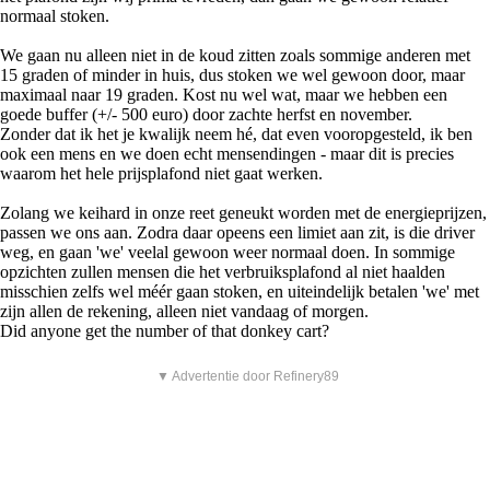
normaal stoken.
We gaan nu alleen niet in de koud zitten zoals sommige anderen met
15 graden of minder in huis, dus stoken we wel gewoon door, maar
maximaal naar 19 graden. Kost nu wel wat, maar we hebben een
goede buffer (+/- 500 euro) door zachte herfst en november.
Zonder dat ik het je kwalijk neem hé, dat even vooropgesteld, ik ben
ook een mens en we doen echt mensendingen - maar dit is precies
waarom het hele prijsplafond niet gaat werken.
Zolang we keihard in onze reet geneukt worden met de energieprijzen,
passen we ons aan. Zodra daar opeens een limiet aan zit, is die driver
weg, en gaan 'we' veelal gewoon weer normaal doen. In sommige
opzichten zullen mensen die het verbruiksplafond al niet haalden
misschien zelfs wel méér gaan stoken, en uiteindelijk betalen 'we' met
zijn allen de rekening, alleen niet vandaag of morgen.
Did anyone get the number of that donkey cart?
▼ Advertentie door Refinery89