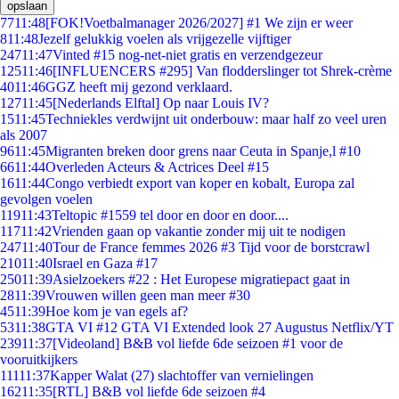
opslaan
77
11:48
[FOK!Voetbalmanager 2026/2027] #1 We zijn er weer
8
11:48
Jezelf gelukkig voelen als vrijgezelle vijftiger
247
11:47
Vinted #15 nog-net-niet gratis en verzendgezeur
125
11:46
[INFLUENCERS #295] Van flodderslinger tot Shrek-crème
40
11:46
GGZ heeft mij gezond verklaard.
127
11:45
[Nederlands Elftal] Op naar Louis IV?
15
11:45
Techniekles verdwijnt uit onderbouw: maar half zo veel uren
als 2007
96
11:45
Migranten breken door grens naar Ceuta in Spanje,l #10
66
11:44
Overleden Acteurs & Actrices Deel #15
16
11:44
Congo verbiedt export van koper en kobalt, Europa zal
gevolgen voelen
119
11:43
Teltopic #1559 tel door en door en door....
117
11:42
Vrienden gaan op vakantie zonder mij uit te nodigen
247
11:40
Tour de France femmes 2026 #3 Tijd voor de borstcrawl
210
11:40
Israel en Gaza #17
250
11:39
Asielzoekers #22 : Het Europese migratiepact gaat in
28
11:39
Vrouwen willen geen man meer #30
45
11:39
Hoe kom je van egels af?
53
11:38
GTA VI #12 GTA VI Extended look 27 Augustus Netflix/YT
239
11:37
[Videoland] B&B vol liefde 6de seizoen #1 voor de
vooruitkijkers
111
11:37
Kapper Walat (27) slachtoffer van vernielingen
162
11:35
[RTL] B&B vol liefde 6de seizoen #4