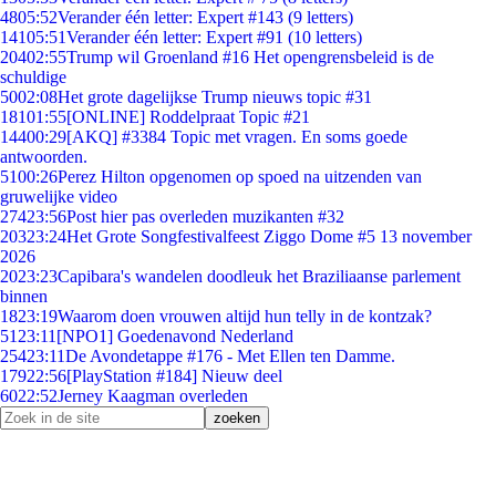
48
05:52
Verander één letter: Expert #143 (9 letters)
141
05:51
Verander één letter: Expert #91 (10 letters)
204
02:55
Trump wil Groenland #16 Het opengrensbeleid is de
schuldige
50
02:08
Het grote dagelijkse Trump nieuws topic #31
181
01:55
[ONLINE] Roddelpraat Topic #21
144
00:29
[AKQ] #3384 Topic met vragen. En soms goede
antwoorden.
51
00:26
Perez Hilton opgenomen op spoed na uitzenden van
gruwelijke video
274
23:56
Post hier pas overleden muzikanten #32
203
23:24
Het Grote Songfestivalfeest Ziggo Dome #5 13 november
2026
20
23:23
Capibara's wandelen doodleuk het Braziliaanse parlement
binnen
18
23:19
Waarom doen vrouwen altijd hun telly in de kontzak?
51
23:11
[NPO1] Goedenavond Nederland
254
23:11
De Avondetappe #176 - Met Ellen ten Damme.
179
22:56
[PlayStation #184] Nieuw deel
60
22:52
Jerney Kaagman overleden