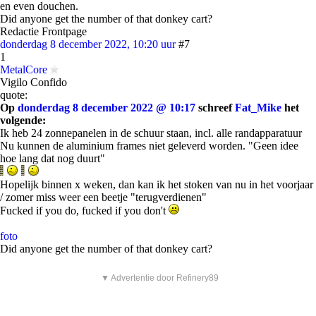
en even douchen.
Did anyone get the number of that donkey cart?
Redactie Frontpage
donderdag 8 december 2022, 10:20 uur
#7
1
MetalCore
Vigilo Confido
quote:
Op
donderdag 8 december 2022 @ 10:17
schreef
Fat_Mike
het
volgende:
Ik heb 24 zonnepanelen in de schuur staan, incl. alle randapparatuur
Nu kunnen de aluminium frames niet geleverd worden. "Geen idee
hoe lang dat nog duurt"
Hopelijk binnen x weken, dan kan ik het stoken van nu in het voorjaar
/ zomer miss weer een beetje "terugverdienen"
Fucked if you do, fucked if you don't
foto
Did anyone get the number of that donkey cart?
▼ Advertentie door Refinery89