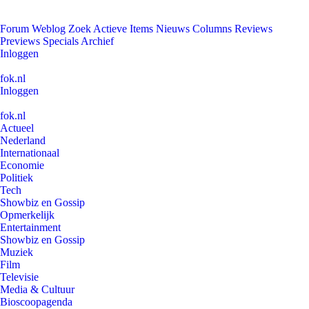
Forum
Weblog
Zoek
Actieve Items
Nieuws
Columns
Reviews
Previews
Specials
Archief
Inloggen
fok.nl
Inloggen
fok.nl
Actueel
Nederland
Internationaal
Economie
Politiek
Tech
Showbiz en Gossip
Opmerkelijk
Entertainment
Showbiz en Gossip
Muziek
Film
Televisie
Media & Cultuur
Bioscoopagenda