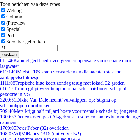
Toon berichten van deze types
Weblog
Column
(P)review
Special
Poll
Scrollbar gebruiken
opslaan
0
11:46
Kabinet geeft bedrijven geen compensatie voor schade door
laagwater
6
11:14
OM eist TBS tegen verwarde man die agenten stak met
aardappelschilmesje
11
11:08
Tropische hitte keert zondag terug met lokaal 32 graden
6
10:12
Trump grijpt weer in op automatisch staatsburgerschap bij
geboorte in VS
32
09:51
Dikke Van Dale neemt 'vulvalippen' op: 'stigma op
schaamlippen doorbreken'
7
09:40
Meta krijgt half miljard boete voor mentale schade bij jongeren
13
09:37
Denemarken pakt AI-gebruik in scholen aan: extra mondelinge
examens
17
09:05
Peter Faber (82) overleden
1
08:03
VrijMiBabes #316 (not very sfw!)
21
07:34
Random Pics van de Dag #1979