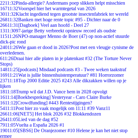
22
11:32
Pinda-allergie? Andermans poep slikken helpt misschien
167
11:32
Voorspel hier het warmtegetal van 2026
30
11:32
Klacht ingediend tegen grootste insectenfabriek ter wereld
268
11:32
Banken met hoge rente topic #95 - Dichter naar de 0
266
11:31
[Dagboek] Veel aan hoofd - Deel 27
13
11:30
97-jarige Betty verbreekt opnieuw record als oudste
115
11:26
NPO-manager Menno de Boer (47) op non-actief stuurde
dick-pic rond
240
11:26
Wie gaan er dood in 2026?Post met een vleugje cynisme de
overledenen.
6
11:26
Draai hier alle platen in je platenkast #32 (The Torture Never
Stops)
148
11:25
[podcasts] Misdaad podcasts #3 - Twee weken taakstraf
169
11:21
Wat is jullie binnenhuistemperatuur? #81 Horrorzomer
237
11:18
Top 2000 Editie 2025 #243 Alle dikzakken willen op je
lijken
18
11:18
Trump wil dat J.D. Vance hem in 2028 opvolgt
16
11:14
[Boekbespreking] Yesteryear - Caro Claire Burke
16
11:12
[Crowdfunding] #443 Rentestijgingen?
54
11:11
Post hier zo vaak mogelijk om 11:11 #39 Vanz11
266
11:06
[NET5] Het blok 2026 #32 Blokkendozen
264
11:05
Lied van de dag #52
79
11:05
Vuelta a España 2026 #1
190
11:05
[SBS6] De Oranjezomer #10 Helene je kan het niet stop
ermee