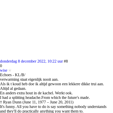
donderdag 8 december 2022, 10:22 uur
#8
0
wise
Echoes - KL/B/
verwarming staat eigenlijk nooit aan.
Als ik t koud heb doe ik altijd gewoon een lekkere dikke trui aan.
Altijd al gedaan.
En anders extra hout in de kachel. Werkt ook.
I had a splitting headache.From which the future's made.
† Ryan Dunn (June 11, 1977 – June 20, 2011)
It's funny. All you have to do is say something nobody understands
and they'll do practically anything you want them to.