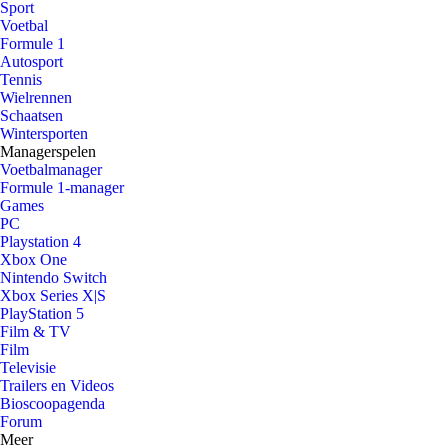
Sport
Voetbal
Formule 1
Autosport
Tennis
Wielrennen
Schaatsen
Wintersporten
Managerspelen
Voetbalmanager
Formule 1-manager
Games
PC
Playstation 4
Xbox One
Nintendo Switch
Xbox Series X|S
PlayStation 5
Film & TV
Film
Televisie
Trailers en Videos
Bioscoopagenda
Forum
Meer