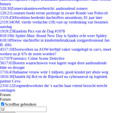
binnen
5
20:30
Zomervakantieweerbericht: aanhoudend zomers
1
20:21
Lemmen boekt eerste profzege in zware Ronde van Polen-rit
15
19:45
Hiroshima herdenkt slachtoffers atoombom, 81 jaar later
21
19:34
OM: vierde verdachte (18) vast op verdenking van beramen
aanslag
19
19:25
Random Pics van de Dag #1978
8
18:19
In Spider-Man: Brand New Day is Spidey echt weer Spidey
6
18:18
Nieuw slachtoffer in kindermisbruikzaak zorgprofessional Jan
B. (66)
45
17:10
Doorwerken na AOW-leeftijd vaker vastgelegd in cao's, moet
werken na je 67e de norm worden?
1
17:07
Forensics: Crime Scene Detective
56
17:01
Boeren waarschuwen voor lagere oogst door aanhoudende
hitte en droogte
17
16:41
Italiaanse vrouw wint 1 miljoen, gooit kraslot per abuis weg
18
16:36
Datalek bij Bol en de Bijenkorf na cyberaanval op logistiek
partner Ceva
23
16:12
Zorgmedewerkster die 's nachts haar vriend bezocht terecht
ontslagen
Forum
Forum
Scrollbar gebruiken