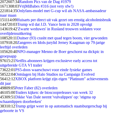
20726
07:34
Random Pics van de Dag #1979
16713
08:03
VrijMiBabes #316 (not very sfw!)
2218
14:35
Onlyfans-model met G-cup wil als NASA-ambassadeur
naar maan
1511
14:09
Huisarts per direct uit vak gezet om ernstig alcoholmisbruik
1447
20:03
Trump wil dat J.D. Vance hem in 2028 opvolgt
1436
19:42
'Zwarte weduwes' in Rusland trouwen soldaten voor
overlijdensuitkering
1085
20:11
Duitser (93) crasht met quad tegen boom, vier gewonden
1079
18:20
Zangeres en Idols-jurylid Jerney Kaagman op 79-jarige
leeftijd overleden
1056
20:40
NPO-manager Menno de Boer geschorst na dickpic in
groepsapp
976
15:21
Netflix-abonnees krijgen exclusieve early access tot
uitgebreide GTA VI trailer
736
22:01
PS5-doos waarschuwt voor einde fysieke games
585
22:04
Ontslagen bij Halo Studios na Campaign Evolved
564
12:12
XBOX platform krijgt zijn eigen "Platinum" achievements
dit jaar
498
09:05
Peter Faber (82) overleden
461
05:00
Trailers kijken: de bioscoopreleases van week 32
453
09:51
Dikke Van Dale neemt 'vulvalippen' op: 'stigma op
schaamlippen doorbreken'
383
10:12
Trump grijpt weer in op automatisch staatsburgerschap bij
geboorte in VS