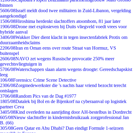
binnen
56
06/08
Israël meldt dood twee militairen in Zuid-Libanon, vergelding
aangekondigd
15
06/08
Hiroshima herdenkt slachtoffers atoombom, 81 jaar later
19
06/08
Drone met explosieven bij Duits vliegveld voedt vrees voor
hybride aanval
34
06/08
Wakker Dier dient klacht in tegen insectenfabriek Protix om
duurzaamheidsclaims
22
06/08
Iran en Oman eens over route Straat van Hormuz, VS
buitenspel
26
06/08
NAVO zet wegens Russische provocatie 250% meer
gevechtsvliegtuigen in
57
06/08
Waterschappen slaan alarm wegens droogte: Gereedschapskist
leeg
1
06/08
Forensics: Crime Scene Detective
23
06/08
Zorgmedewerkster die 's nachts haar vriend bezocht terecht
ontslagen
37
06/08
Random Pics van de Dag #1977
18
05/08
Datalek bij Bol en de Bijenkorf na cyberaanval op logistiek
partner Ceva
34
05/08
Kind overleden na aanrijding door AH-bestelbus in Dordrecht
6
05/08
Nieuw slachtoffer in kindermisbruikzaak zorgprofessional Jan
B. (66)
3
05/08
Geen Qatar en Abu Dhabi? Dan eindigt Formule 1-seizoen