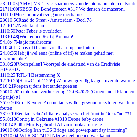
231
11:03
[AMV] VS #1312 spammers van de internationale rechtsorde
217
11:00
[SBS6] De Bondgenoten #317 We dansen de macaroni
11
11:00
Meest innovatieve game mechanics
236
10:56
Raad de Straat - Amsterdam - Deel 78
121
10:52
Nederland toen
11
10:50
Peter Faber is overleden
113
10:48
[Wielrennen #616] Brennan!
54
10:47
Magic mushrooms
0
10:46
LG nas n1t1 - niet zichtbaar bij aansluiten
24
10:36
Heb jij wel eens (online of irl) te maken gehad met
discriminatie?
33
10:28
[Voorspellen] Voorspel de eindstand van de Eredivisie
2026/2027
11
10:25
[RTL4] Bestemming X
121
10:25
[ShowChat #1259] Waar we gezellig klagen over de warmte
5
10:21
Poepen tijdens het tandenpoetsen
250
10:20
Totale zonsverduistering 12-08-2026 (Groenland, IJsland en
Spanje) #1
35
10:20
Errol Keyner: Accountants willen gewoon niks leren van hun
fouten
73
10:19
Een tactische/militaire analyse van het front in Oekraïne #31
55
10:18
Oorlog in Oekraïne #1318 Drone baby drone
2
10:14
Philip Morris gebruikt AI voor rookcampagne
190
10:09
Oorlog Iran #136 Bridge and powerplant day incoming?
133
10:04
[WLR SC #417] Nieuw deel openen was kaputt