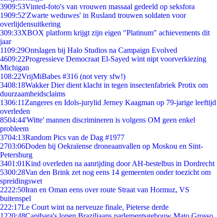
39
09:53
Vinted-foto's van vrouwen massaal gedeeld op seksfora
19
09:52
'Zwarte weduwes' in Rusland trouwen soldaten voor
overlijdensuitkering
3
09:33
XBOX platform krijgt zijn eigen "Platinum" achievements dit
jaar
11
09:29
Ontslagen bij Halo Studios na Campaign Evolved
46
09:22
Progressieve Democraat El-Sayed wint nipt voorverkiezing
Michigan
1
08:22
VrijMiBabes #316 (not very sfw!)
34
08:18
Wakker Dier dient klacht in tegen insectenfabriek Protix om
duurzaamheidsclaims
13
06:11
Zangeres en Idols-jurylid Jerney Kaagman op 79-jarige leeftijd
overleden
85
04:44
'Witte' mannen discrimineren is volgens OM geen enkel
probleem
37
04:13
Random Pics van de Dag #1977
27
03:06
Doden bij Oekraïense droneaanvallen op Moskou en Sint-
Petersburg
34
01:01
Kind overleden na aanrijding door AH-bestelbus in Dordrecht
53
00:28
Van den Brink zet nog eens 14 gemeenten onder toezicht om
spreidingswet
22
22:50
Iran en Oman eens over route Straat van Hormuz, VS
buitenspel
2
22:17
Le Court wint na nerveuze finale, Pieterse derde
12
20:48
Capibara's lopen Braziliaans parlementsgebouw Mato Grosso