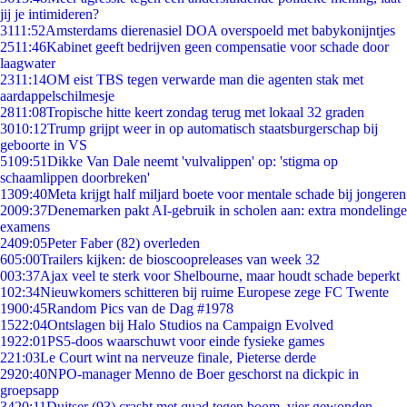
jij je intimideren?
31
11:52
Amsterdams dierenasiel DOA overspoeld met babykonijntjes
25
11:46
Kabinet geeft bedrijven geen compensatie voor schade door
laagwater
23
11:14
OM eist TBS tegen verwarde man die agenten stak met
aardappelschilmesje
28
11:08
Tropische hitte keert zondag terug met lokaal 32 graden
30
10:12
Trump grijpt weer in op automatisch staatsburgerschap bij
geboorte in VS
51
09:51
Dikke Van Dale neemt 'vulvalippen' op: 'stigma op
schaamlippen doorbreken'
13
09:40
Meta krijgt half miljard boete voor mentale schade bij jongeren
20
09:37
Denemarken pakt AI-gebruik in scholen aan: extra mondelinge
examens
24
09:05
Peter Faber (82) overleden
6
05:00
Trailers kijken: de bioscoopreleases van week 32
0
03:37
Ajax veel te sterk voor Shelbourne, maar houdt schade beperkt
1
02:34
Nieuwkomers schitteren bij ruime Europese zege FC Twente
19
00:45
Random Pics van de Dag #1978
15
22:04
Ontslagen bij Halo Studios na Campaign Evolved
19
22:01
PS5-doos waarschuwt voor einde fysieke games
2
21:03
Le Court wint na nerveuze finale, Pieterse derde
29
20:40
NPO-manager Menno de Boer geschorst na dickpic in
groepsapp
34
20:11
Duitser (93) crasht met quad tegen boom, vier gewonden