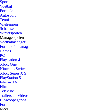
Sport
Voetbal
Formule 1
Autosport
Tennis
Wielrennen
Schaatsen
Wintersporten
Managerspelen
Voetbalmanager
Formule 1-manager
Games
PC
Playstation 4
Xbox One
Nintendo Switch
Xbox Series X|S
PlayStation 5
Film & TV
Film
Televisie
Trailers en Videos
Bioscoopagenda
Forum
Meer