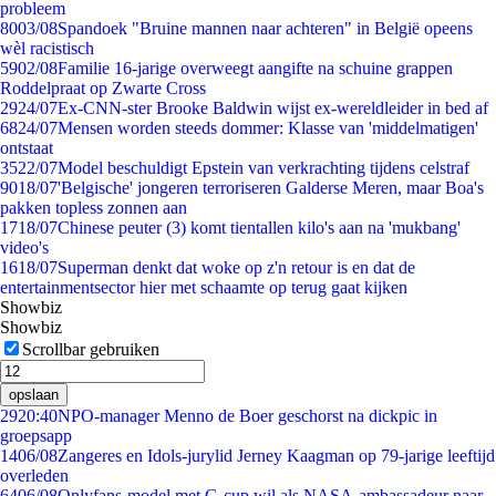
probleem
80
03/08
Spandoek "Bruine mannen naar achteren" in België opeens
wèl racistisch
59
02/08
Familie 16-jarige overweegt aangifte na schuine grappen
Roddelpraat op Zwarte Cross
29
24/07
Ex-CNN-ster Brooke Baldwin wijst ex-wereldleider in bed af
68
24/07
Mensen worden steeds dommer: Klasse van 'middelmatigen'
ontstaat
35
22/07
Model beschuldigt Epstein van verkrachting tijdens celstraf
90
18/07
'Belgische' jongeren terroriseren Galderse Meren, maar Boa's
pakken topless zonnen aan
17
18/07
Chinese peuter (3) komt tientallen kilo's aan na 'mukbang'
video's
16
18/07
Superman denkt dat woke op z'n retour is en dat de
entertainmentsector hier met schaamte op terug gaat kijken
Showbiz
Showbiz
Scrollbar gebruiken
opslaan
29
20:40
NPO-manager Menno de Boer geschorst na dickpic in
groepsapp
14
06/08
Zangeres en Idols-jurylid Jerney Kaagman op 79-jarige leeftijd
overleden
64
06/08
Onlyfans-model met G-cup wil als NASA-ambassadeur naar