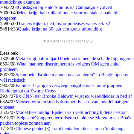
mondelinge examens
709
22:04
Ontslagen bij Halo Studios na Campaign Evolved
590
09:40
Meta krijgt half miljard boete voor mentale schade bij
jongeren
558
05:00
Trailers kijken: de bioscoopreleases van week 32
548
14:33
Quake krijgt na 30 jaar een gratis uitbreiding
▼ Advertentie door Refinery89
Lees ook
13
09:40
Meta krijgt half miljard boete voor mentale schade bij jongeren
85
04/08
'Witte' mannen discrimineren is volgens OM geen enkel
probleem
80
03/08
Spandoek "Bruine mannen naar achteren" in België opeens
wèl racistisch
59
02/08
Familie 16-jarige overweegt aangifte na schuine grappen
Roddelpraat op Zwarte Cross
29
24/07
Ex-CNN-ster Brooke Baldwin wijst ex-wereldleider in bed af
68
24/07
Mensen worden steeds dommer: Klasse van 'middelmatigen'
ontstaat
35
22/07
Model beschuldigt Epstein van verkrachting tijdens celstraf
90
18/07
'Belgische' jongeren terroriseren Galderse Meren, maar Boa's
pakken topless zonnen aan
17
18/07
Chinese peuter (3) komt tientallen kilo's aan na 'mukbang'
video's