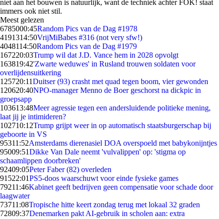
niet aan het bouwen is natuurlijk, want de techniek achter FOK! staat
immers ook niet stil.
Meest gelezen
67850
00:45
Random Pics van de Dag #1978
41913
14:50
VrijMiBabes #316 (not very sfw!)
40481
14:50
Random Pics van de Dag #1979
1672
20:03
Trump wil dat J.D. Vance hem in 2028 opvolgt
1638
19:42
'Zwarte weduwes' in Rusland trouwen soldaten voor
overlijdensuitkering
1257
20:11
Duitser (93) crasht met quad tegen boom, vier gewonden
1206
20:40
NPO-manager Menno de Boer geschorst na dickpic in
groepsapp
1036
13:48
Meer agressie tegen een andersluidende politieke mening,
laat jij je intimideren?
1027
10:12
Trump grijpt weer in op automatisch staatsburgerschap bij
geboorte in VS
953
11:52
Amsterdams dierenasiel DOA overspoeld met babykonijntjes
950
09:51
Dikke Van Dale neemt 'vulvalippen' op: 'stigma op
schaamlippen doorbreken'
924
09:05
Peter Faber (82) overleden
915
22:01
PS5-doos waarschuwt voor einde fysieke games
792
11:46
Kabinet geeft bedrijven geen compensatie voor schade door
laagwater
737
11:08
Tropische hitte keert zondag terug met lokaal 32 graden
728
09:37
Denemarken pakt AI-gebruik in scholen aan: extra