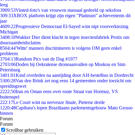
leeg
39
09:53
Vinted-foto's van vrouwen massaal gedeeld op seksfora
3
09:33
XBOX platform krijgt zijn eigen "Platinum" achievements dit
jaar
46
09:22
Progressieve Democraat El-Sayed wint nipt voorverkiezing
Michigan
34
08:18
Wakker Dier dient klacht in tegen insectenfabriek Protix om
duurzaamheidsclaims
85
04:44
'Witte' mannen discrimineren is volgens OM geen enkel
probleem
37
04:13
Random Pics van de Dag #1977
27
03:06
Doden bij Oekraïense droneaanvallen op Moskou en Sint-
Petersburg
34
01:01
Kind overleden na aanrijding door AH-bestelbus in Dordrecht
53
00:28
Van den Brink zet nog eens 14 gemeenten onder toezicht om
spreidingswet
22
22:50
Iran en Oman eens over route Straat van Hormuz, VS
buitenspel
2
22:17
Le Court wint na nerveuze finale, Pieterse derde
12
20:48
Capibara's lopen Braziliaans parlementsgebouw Mato Grosso
binnen
Forum
Forum
Scrollbar gebruiken