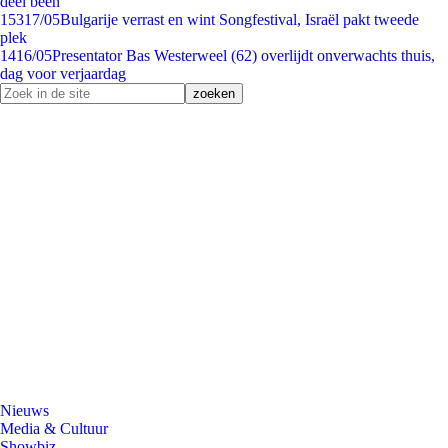
deel been
153
17/05
Bulgarije verrast en wint Songfestival, Israël pakt tweede
plek
14
16/05
Presentator Bas Westerweel (62) overlijdt onverwachts thuis,
dag voor verjaardag
Nieuws
Media & Cultuur
Showbiz