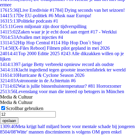
ermee
176
15:36
[Live Eredivisie #1784] Dying seconds van het seizoen!
144
15:17
De EU-politiek #6 Musk naar Europa!
163
15:13
Politieke podcasts #1
5
15:11
Geen miljonair zijn door tijdverspilling
141
15:02
Zaken waar je je echt dood aan ergert #17 - Werklui
70
14:53
Afvallen met injecties #4
131
14:52
Hip Hop Central #114 Hip Hop Don´t Stop!
7
14:50
[X-Files Reboot] Filmen pilot gepland in mei 2026
240
14:41
Top 2000 Editie 2025 #243 Alle dikzakken willen op je
lijken
14
14:13
97-jarige Betty verbreekt opnieuw record als oudste
34
14:11
Klacht ingediend tegen grootste insectenfabriek ter wereld
116
14:10
Hurricane & Cyclone Season 2026
32
14:03
Astronomie in de Achtertuin #6
171
14:02
Wat is jullie binnenhuistemperatuur? #81 Horrorzomer
25
13:56
Levenslang voor man die inreed op betogers in München
Media & Cultuur
Media & Cultuur
Scrollbar gebruiken
opslaan
13
09:40
Meta krijgt half miljard boete voor mentale schade bij jongeren
85
04/08
'Witte' mannen discrimineren is volgens OM geen enkel