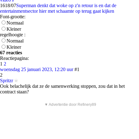
16
18/07
Superman denkt dat woke op z'n retour is en dat de
entertainmentsector hier met schaamte op terug gaat kijken
Font-grootte:
Normaal
Kleiner
regelhoogte :
Normaal
Kleiner
67 reacties
Reactiepagina:
1
2
woensdag 25 januari 2023, 12:20 uur
#1
2
Spritzr
Ook belachelijk dat ze de samenwerking stoppen, zou dat in het
contract staan?
▼ Advertentie door Refinery89