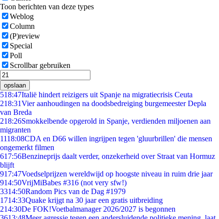
Toon berichten van deze types
Weblog
Column
(P)review
Special
Poll
Scrollbar gebruiken
opslaan
5
18:47
Italië hindert reizigers uit Spanje na migratiecrisis Ceuta
2
18:31
Vier aanhoudingen na doodsbedreiging burgemeester Depla
van Breda
2
18:26
Smokkelbende opgerold in Spanje, verdienden miljoenen aan
migranten
11
18:08
CDA en D66 willen ingrijpen tegen 'gluurbrillen' die mensen
ongemerkt filmen
6
17:56
Benzineprijs daalt verder, onzekerheid over Straat van Hormuz
blijft
9
17:47
Voedselprijzen wereldwijd op hoogste niveau in ruim drie jaar
9
14:50
VrijMiBabes #316 (not very sfw!)
33
14:50
Random Pics van de Dag #1979
17
14:33
Quake krijgt na 30 jaar een gratis uitbreiding
2
14:30
De FOK!Voetbalmanager 2026/2027 is begonnen
36
13:48
Meer agressie tegen een andersluidende politieke mening, laat