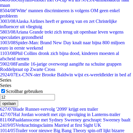
maan
85
04/08
'Witte' mannen discrimineren is volgens OM geen enkel
probleem
30
03/08
Alaska Airlines heeft er genoeg van en zet Christelijke
influencer uit vliegtuig
58
03/08
Ariana Grande trekt zich terug uit openbaar leven wegens
speculaties gezondheid
10
03/08
Spider-Man: Brand New Day knalt naar bijna 800 miljoen
euro in eerste weekend
11
03/08
Phil Collins dronk zich bijna dood, kinderen moesten al
afscheid nemen
59
02/08
Familie 16-jarige overweegt aangifte na schuine grappen
Roddelpraat op Zwarte Cross
29
24/07
Ex-CNN-ster Brooke Baldwin wijst ex-wereldleider in bed af
Series
Series
Scrollbar gebruiken
opslaan
6
27/07
Blade Runner-vervolg '2099' krijgt een trailer
4
27/07
Hal Jordan worstelt met zijn opvolging in Lanterns-trailer
8
11/06
Paaldansscene met Sydney Sweeney geschrapt: Sweeney baalt
24
19/05
Verkrachtingsclaims Married at first Sight UK
10
14/05
Trailer voor nieuwe Big Bang Theory spin-off lijkt bizarre