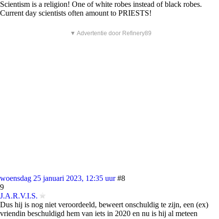
Scientism is a religion! One of white robes instead of black robes.
Current day scientists often amount to PRIESTS!
▼ Advertentie door Refinery89
woensdag 25 januari 2023, 12:35 uur
#8
9
J.A.R.V.I.S.
Dus hij is nog niet veroordeeld, beweert onschuldig te zijn, een (ex)
vriendin beschuldigd hem van iets in 2020 en nu is hij al meteen