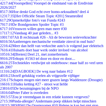
42
17:44
[Voorspellen] Voorspel de eindstand van de Eredivisie
2026/2027
85
17:36
Hoe denkt God echt over homo-seksualiteit? deel 4
123
17:35
[Het Officiële Steam Topic #201] Steamrolled
6
17:29
Opmerkelijke foto's van Funda #243
79
17:19
De Bondgenoten Spoiler Topic #3
67
17:16
Vrouwen willen geen man meer #30
171
17:12
Vandaag 40 jaar geleden... #3
100
17:07
Ali B rechtszaak #26 - Ali de bewezen serieverkrachter
60
16:56
Aanbrengen mechanische ventilatie zinvol in oud huis?
22
16:42
Meer dan helft van verkochte auto's is volgend jaar elektrisch
76
16:41
Huisarts doet haar werk onder invloed van alcohol
105
16:34
[Breien] Deel 21, met zomerbreisels
99
16:29
Teltopic #1563 tel door en door en door....
66
16:25
Techniekles verdwijnt uit onderbouw: maar half zo veel uren
als 2007
113
16:24
[DAGBOEK] De weg naar balans #12
40
16:23
Jezelf gelukkig voelen als vrijgezelle vijftiger
2
16:17
Schapen mogen niet meer grazen langs Waddenzee (Droogte)
166
16:11
Haiku ketting #27 - strooi wat liefde
238
16:05
De bezuinigingen bij de NPO
18
16:04
Peter Faber is overleden
39
15:57
Zou je vreemdgaan in een relatie kunnen vergeven?
27
15:39
Pinda-allergie? Andermans poep slikken helpt misschien
192
15:38
[SBS6] De Oranjezomer #10 Helene je kan het niet stop