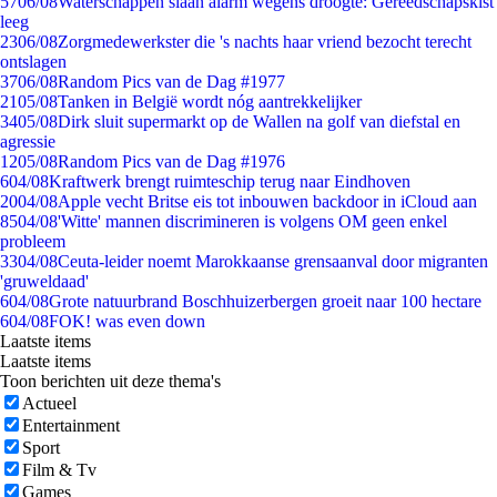
57
06/08
Waterschappen slaan alarm wegens droogte: Gereedschapskist
leeg
23
06/08
Zorgmedewerkster die 's nachts haar vriend bezocht terecht
ontslagen
37
06/08
Random Pics van de Dag #1977
21
05/08
Tanken in België wordt nóg aantrekkelijker
34
05/08
Dirk sluit supermarkt op de Wallen na golf van diefstal en
agressie
12
05/08
Random Pics van de Dag #1976
6
04/08
Kraftwerk brengt ruimteschip terug naar Eindhoven
20
04/08
Apple vecht Britse eis tot inbouwen backdoor in iCloud aan
85
04/08
'Witte' mannen discrimineren is volgens OM geen enkel
probleem
33
04/08
Ceuta-leider noemt Marokkaanse grensaanval door migranten
'gruweldaad'
6
04/08
Grote natuurbrand Boschhuizerbergen groeit naar 100 hectare
6
04/08
FOK! was even down
Laatste items
Laatste items
Toon berichten uit deze thema's
Actueel
Entertainment
Sport
Film & Tv
Games