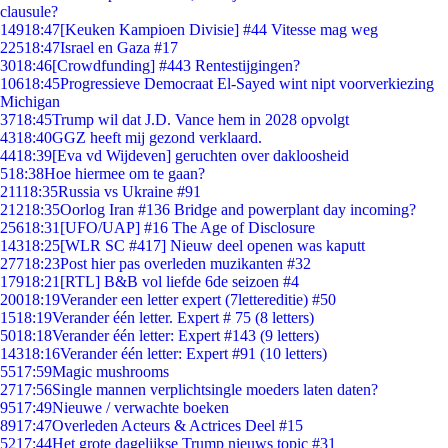
clausule?
149
18:47
[Keuken Kampioen Divisie] #44 Vitesse mag weg
225
18:47
Israel en Gaza #17
30
18:46
[Crowdfunding] #443 Rentestijgingen?
106
18:45
Progressieve Democraat El-Sayed wint nipt voorverkiezing
Michigan
37
18:45
Trump wil dat J.D. Vance hem in 2028 opvolgt
43
18:40
GGZ heeft mij gezond verklaard.
44
18:39
[Eva vd Wijdeven] geruchten over dakloosheid
5
18:38
Hoe hiermee om te gaan?
211
18:35
Russia vs Ukraine #91
212
18:35
Oorlog Iran #136 Bridge and powerplant day incoming?
256
18:31
[UFO/UAP] #16 The Age of Disclosure
143
18:25
[WLR SC #417] Nieuw deel openen was kaputt
277
18:23
Post hier pas overleden muzikanten #32
179
18:21
[RTL] B&B vol liefde 6de seizoen #4
200
18:19
Verander een letter expert (7lettereditie) #50
15
18:19
Verander één letter. Expert # 75 (8 letters)
50
18:18
Verander één letter: Expert #143 (9 letters)
143
18:16
Verander één letter: Expert #91 (10 letters)
55
17:59
Magic mushrooms
27
17:56
Single mannen verplichtsingle moeders laten daten?
95
17:49
Nieuwe / verwachte boeken
89
17:47
Overleden Acteurs & Actrices Deel #15
52
17:44
Het grote dagelijkse Trump nieuws topic #31