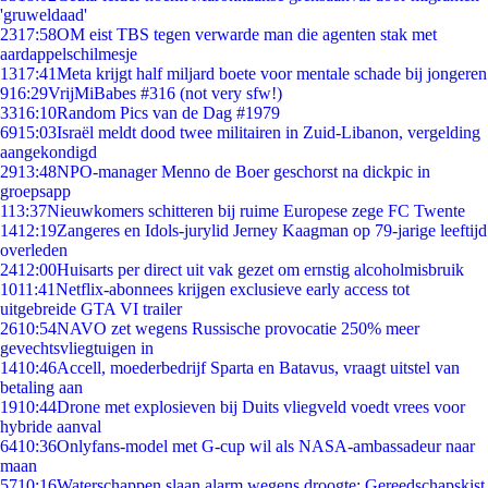
'gruweldaad'
23
17:58
OM eist TBS tegen verwarde man die agenten stak met
aardappelschilmesje
13
17:41
Meta krijgt half miljard boete voor mentale schade bij jongeren
9
16:29
VrijMiBabes #316 (not very sfw!)
33
16:10
Random Pics van de Dag #1979
69
15:03
Israël meldt dood twee militairen in Zuid-Libanon, vergelding
aangekondigd
29
13:48
NPO-manager Menno de Boer geschorst na dickpic in
groepsapp
1
13:37
Nieuwkomers schitteren bij ruime Europese zege FC Twente
14
12:19
Zangeres en Idols-jurylid Jerney Kaagman op 79-jarige leeftijd
overleden
24
12:00
Huisarts per direct uit vak gezet om ernstig alcoholmisbruik
10
11:41
Netflix-abonnees krijgen exclusieve early access tot
uitgebreide GTA VI trailer
26
10:54
NAVO zet wegens Russische provocatie 250% meer
gevechtsvliegtuigen in
14
10:46
Accell, moederbedrijf Sparta en Batavus, vraagt uitstel van
betaling aan
19
10:44
Drone met explosieven bij Duits vliegveld voedt vrees voor
hybride aanval
64
10:36
Onlyfans-model met G-cup wil als NASA-ambassadeur naar
maan
57
10:16
Waterschappen slaan alarm wegens droogte: Gereedschapskist