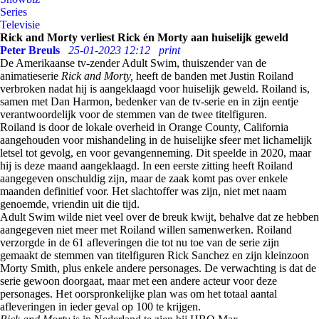
Series
Televisie
Rick and Morty verliest Rick én Morty aan huiselijk geweld
Peter Breuls
25-01-2023 12:12
print
De Amerikaanse tv-zender Adult Swim, thuiszender van de
animatieserie
Rick and Morty,
heeft de banden met Justin Roiland
verbroken nadat hij is aangeklaagd voor huiselijk geweld. Roiland is,
samen met Dan Harmon, bedenker van de tv-serie en in zijn eentje
verantwoordelijk voor de stemmen van de twee titelfiguren.
Roiland is door de lokale overheid in Orange County, California
aangehouden voor mishandeling in de huiselijke sfeer met lichamelijk
letsel tot gevolg, en voor gevangenneming. Dit speelde in 2020, maar
hij is deze maand aangeklaagd. In een eerste zitting heeft Roiland
aangegeven onschuldig zijn, maar de zaak komt pas over enkele
maanden definitief voor. Het slachtoffer was zijn, niet met naam
genoemde, vriendin uit die tijd.
Adult Swim wilde niet veel over de breuk kwijt, behalve dat ze hebben
aangegeven niet meer met Roiland willen samenwerken. Roiland
verzorgde in de 61 afleveringen die tot nu toe van de serie zijn
gemaakt de stemmen van titelfiguren Rick Sanchez en zijn kleinzoon
Morty Smith, plus enkele andere personages. De verwachting is dat de
serie gewoon doorgaat, maar met een andere acteur voor deze
personages. Het oorspronkelijke plan was om het totaal aantal
afleveringen in ieder geval op 100 te krijgen.