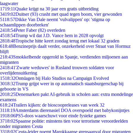
laagwater
17
19:11
Quake krijgt na 30 jaar een gratis uitbreiding
34
19:02
Duitser (93) crasht met quad tegen boom, vier gewonden
51
18:57
Dikke Van Dale neemt 'vulvalippen' op: 'stigma op
schaamlippen doorbreken'
24
18:54
Peter Faber (82) overleden
45
18:54
Trump wil dat J.D. Vance hem in 2028 opvolgt
28
18:48
Tropische hitte keert zondag terug met lokaal 32 graden
6
18:48
Benzineprijs daalt verder, onzekerheid over Straat van Hormuz
blijft
2
18:43
Smokkelbende opgerold in Spanje, verdienden miljoenen aan
migranten
24
18:41
'Zwarte weduwes' in Rusland trouwen soldaten voor
overlijdensuitkering
15
18:32
Ontslagen bij Halo Studios na Campaign Evolved
30
18:32
Trump grijpt weer in op automatisch staatsburgerschap bij
geboorte in VS
20
18:25
Denemarken pakt AI-gebruik in scholen aan: extra mondelinge
examens
6
18:24
Trailers kijken: de bioscoopreleases van week 32
31
18:19
Amsterdams dierenasiel DOA overspoeld met babykonijntjes
19
18:06
PS5-doos waarschuwt voor einde fysieke games
37
18:02
Spaanse politie: minstens tien voor terrorisme veroordeelden
onder migranten Ceuta
33
18:02
Ceuta-leider noemt Marokkaanse grensaanval door migranten