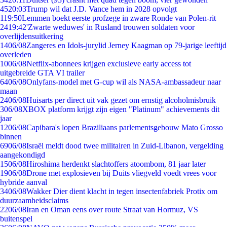
45
20:03
Trump wil dat J.D. Vance hem in 2028 opvolgt
1
19:50
Lemmen boekt eerste profzege in zware Ronde van Polen-rit
24
19:42
'Zwarte weduwes' in Rusland trouwen soldaten voor
overlijdensuitkering
14
06/08
Zangeres en Idols-jurylid Jerney Kaagman op 79-jarige leeftijd
overleden
10
06/08
Netflix-abonnees krijgen exclusieve early access tot
uitgebreide GTA VI trailer
64
06/08
Onlyfans-model met G-cup wil als NASA-ambassadeur naar
maan
24
06/08
Huisarts per direct uit vak gezet om ernstig alcoholmisbruik
3
06/08
XBOX platform krijgt zijn eigen "Platinum" achievements dit
jaar
12
06/08
Capibara's lopen Braziliaans parlementsgebouw Mato Grosso
binnen
69
06/08
Israël meldt dood twee militairen in Zuid-Libanon, vergelding
aangekondigd
15
06/08
Hiroshima herdenkt slachtoffers atoombom, 81 jaar later
19
06/08
Drone met explosieven bij Duits vliegveld voedt vrees voor
hybride aanval
34
06/08
Wakker Dier dient klacht in tegen insectenfabriek Protix om
duurzaamheidsclaims
22
06/08
Iran en Oman eens over route Straat van Hormuz, VS
buitenspel