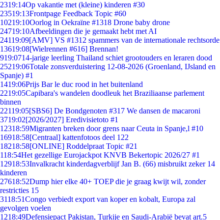
23
19:14
Op vakantie met (kleine) kinderen #30
235
19:13
Frontpage Feedback Topic #60
102
19:10
Oorlog in Oekraïne #1318 Drone baby drone
247
19:10
Afbeeldingen die je gemaakt hebt met AI
241
19:09
[AMV] VS #1312 spammers van de internationale rechtsorde
136
19:08
[Wielrennen #616] Brennan!
9
19:07
14-jarige leerling Thailand schiet grootouders en leraren dood
252
19:06
Totale zonsverduistering 12-08-2026 (Groenland, IJsland en
Spanje) #1
14
19:06
Prijs Bar le duc rood in het buitenland
22
19:05
Capibara's wandelen doodleuk het Braziliaanse parlement
binnen
221
19:05
[SBS6] De Bondgenoten #317 We dansen de macaroni
37
19:02
[2026/2027] Eredivisietoto #1
123
18:59
Migranten breken door grens naar Ceuta in Spanje,l #10
169
18:58
[Centraal] kattenfotoos deel 122
182
18:58
[ONLINE] Roddelpraat Topic #21
1
18:54
Het gezellige Eurojackpot KNVB Bekertopic 2026/27 #1
129
18:53
Invalkracht kinderdagverblijf Jan B. (66) misbruikt zeker 14
kinderen
276
18:52
Dump hier elke 40+ TOEP die je graag kwijt wil, zonder
restricties 15
31
18:51
Congo verbiedt export van koper en kobalt, Europa zal
gevolgen voelen
12
18:49
Defensiepact Pakistan, Turkije en Saudi-Arabië bevat art.5