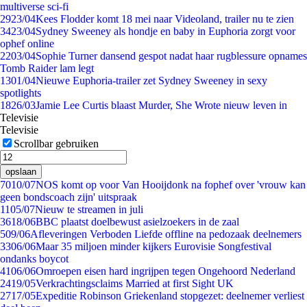
multiverse sci-fi
29
23/04
Kees Flodder komt 18 mei naar Videoland, trailer nu te zien
34
23/04
Sydney Sweeney als hondje en baby in Euphoria zorgt voor
ophef online
22
03/04
Sophie Turner dansend gespot nadat haar rugblessure opnames
Tomb Raider lam legt
13
01/04
Nieuwe Euphoria-trailer zet Sydney Sweeney in sexy
spotlights
18
26/03
Jamie Lee Curtis blaast Murder, She Wrote nieuw leven in
Televisie
Televisie
Scrollbar gebruiken
opslaan
70
10/07
NOS komt op voor Van Hooijdonk na fophef over 'vrouw kan
geen bondscoach zijn' uitspraak
11
05/07
Nieuw te streamen in juli
36
18/06
BBC plaatst doelbewust asielzoekers in de zaal
5
09/06
Afleveringen Verboden Liefde offline na pedozaak deelnemers
33
06/06
Maar 35 miljoen minder kijkers Eurovisie Songfestival
ondanks boycot
41
06/06
Omroepen eisen hard ingrijpen tegen Ongehoord Nederland
24
19/05
Verkrachtingsclaims Married at first Sight UK
27
17/05
Expeditie Robinson Griekenland stopgezet: deelnemer verliest