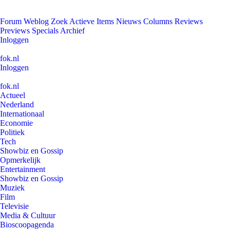
Forum
Weblog
Zoek
Actieve Items
Nieuws
Columns
Reviews
Previews
Specials
Archief
Inloggen
fok.nl
Inloggen
fok.nl
Actueel
Nederland
Internationaal
Economie
Politiek
Tech
Showbiz en Gossip
Opmerkelijk
Entertainment
Showbiz en Gossip
Muziek
Film
Televisie
Media & Cultuur
Bioscoopagenda