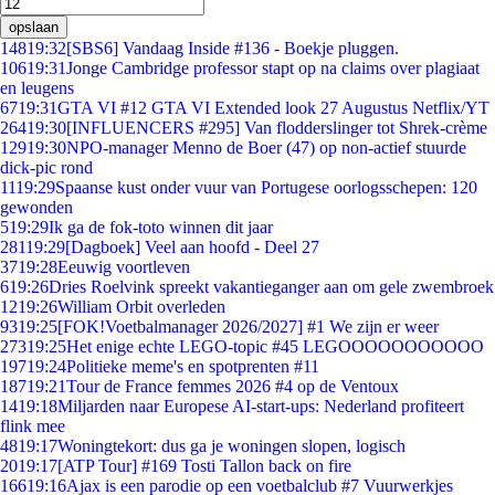
opslaan
148
19:32
[SBS6] Vandaag Inside #136 - Boekje pluggen.
106
19:31
Jonge Cambridge professor stapt op na claims over plagiaat
en leugens
67
19:31
GTA VI #12 GTA VI Extended look 27 Augustus Netflix/YT
264
19:30
[INFLUENCERS #295] Van flodderslinger tot Shrek-crème
129
19:30
NPO-manager Menno de Boer (47) op non-actief stuurde
dick-pic rond
11
19:29
Spaanse kust onder vuur van Portugese oorlogsschepen: 120
gewonden
5
19:29
Ik ga de fok-toto winnen dit jaar
281
19:29
[Dagboek] Veel aan hoofd - Deel 27
37
19:28
Eeuwig voortleven
6
19:26
Dries Roelvink spreekt vakantieganger aan om gele zwembroek
12
19:26
William Orbit overleden
93
19:25
[FOK!Voetbalmanager 2026/2027] #1 We zijn er weer
273
19:25
Het enige echte LEGO-topic #45 LEGOOOOOOOOOOO
197
19:24
Politieke meme's en spotprenten #11
187
19:21
Tour de France femmes 2026 #4 op de Ventoux
14
19:18
Miljarden naar Europese AI-start-ups: Nederland profiteert
flink mee
48
19:17
Woningtekort: dus ga je woningen slopen, logisch
20
19:17
[ATP Tour] #169 Tosti Tallon back on fire
166
19:16
Ajax is een parodie op een voetbalclub #7 Vuurwerkjes