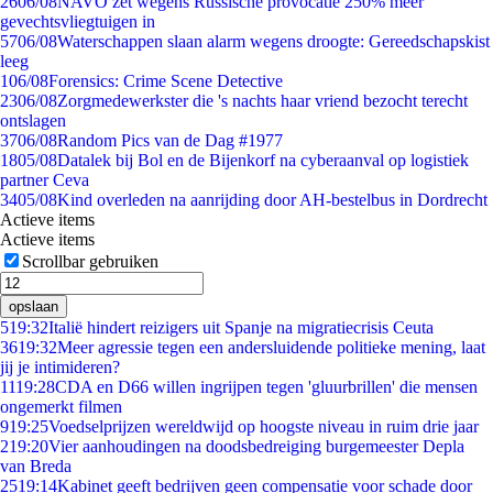
26
06/08
NAVO zet wegens Russische provocatie 250% meer
gevechtsvliegtuigen in
57
06/08
Waterschappen slaan alarm wegens droogte: Gereedschapskist
leeg
1
06/08
Forensics: Crime Scene Detective
23
06/08
Zorgmedewerkster die 's nachts haar vriend bezocht terecht
ontslagen
37
06/08
Random Pics van de Dag #1977
18
05/08
Datalek bij Bol en de Bijenkorf na cyberaanval op logistiek
partner Ceva
34
05/08
Kind overleden na aanrijding door AH-bestelbus in Dordrecht
Actieve items
Actieve items
Scrollbar gebruiken
opslaan
5
19:32
Italië hindert reizigers uit Spanje na migratiecrisis Ceuta
36
19:32
Meer agressie tegen een andersluidende politieke mening, laat
jij je intimideren?
11
19:28
CDA en D66 willen ingrijpen tegen 'gluurbrillen' die mensen
ongemerkt filmen
9
19:25
Voedselprijzen wereldwijd op hoogste niveau in ruim drie jaar
2
19:20
Vier aanhoudingen na doodsbedreiging burgemeester Depla
van Breda
25
19:14
Kabinet geeft bedrijven geen compensatie voor schade door