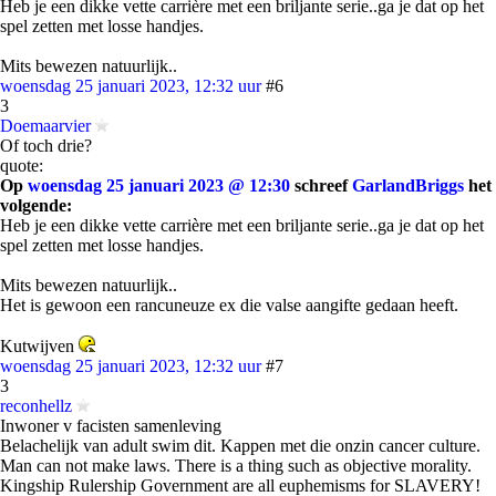
Heb je een dikke vette carrière met een briljante serie..ga je dat op het
spel zetten met losse handjes.
Mits bewezen natuurlijk..
woensdag 25 januari 2023, 12:32 uur
#6
3
Doemaarvier
Of toch drie?
quote:
Op
woensdag 25 januari 2023 @ 12:30
schreef
GarlandBriggs
het
volgende:
Heb je een dikke vette carrière met een briljante serie..ga je dat op het
spel zetten met losse handjes.
Mits bewezen natuurlijk..
Het is gewoon een rancuneuze ex die valse aangifte gedaan heeft.
Kutwijven
woensdag 25 januari 2023, 12:32 uur
#7
3
reconhellz
Inwoner v facisten samenleving
Belachelijk van adult swim dit. Kappen met die onzin cancer culture.
Man can not make laws. There is a thing such as objective morality.
Kingship Rulership Government are all euphemisms for SLAVERY!