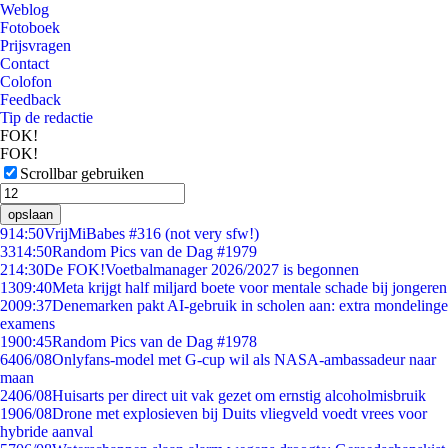
Weblog
Fotoboek
Prijsvragen
Contact
Colofon
Feedback
Tip de redactie
FOK!
FOK!
Scrollbar gebruiken
opslaan
9
14:50
VrijMiBabes #316 (not very sfw!)
33
14:50
Random Pics van de Dag #1979
2
14:30
De FOK!Voetbalmanager 2026/2027 is begonnen
13
09:40
Meta krijgt half miljard boete voor mentale schade bij jongeren
20
09:37
Denemarken pakt AI-gebruik in scholen aan: extra mondelinge
examens
19
00:45
Random Pics van de Dag #1978
64
06/08
Onlyfans-model met G-cup wil als NASA-ambassadeur naar
maan
24
06/08
Huisarts per direct uit vak gezet om ernstig alcoholmisbruik
19
06/08
Drone met explosieven bij Duits vliegveld voedt vrees voor
hybride aanval