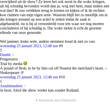
verwijderd uit de show? Ze leren het ook nooit in die woke kringen,
als hij schuldig bevonden wordt dan ja, weg met hem, maar indien niet
wat dan? Ik zou vertikken terug te komen en kijken of ik de rechten
kon claimen van mijn eigen serie. Waarom blijft het zo moeilijk om in
die kringen iemand op non actief te zetten totdat de zaak is
afgehandeld, nu is hij al veroordeeld voor iets waar we nog moeten
concluderen of hij schuldig is. Die woke ziekte is echt de grootste
ellende van onze generatie.
Wel jammer, leuke serie, andere stemmen houd ik niet zo van.
woensdag 25 januari 2023, 12:48 uur
#9
5
Dauthi
Progressive
Trial by media
A pound of flesh, to be by him cut off Nearest the merchant's heart. --
Shakespeare :P
woensdag 25 januari 2023, 12:48 uur
#10
1
Arashimashou
Ja hoor. Alsof die show verder kan zonder Roiland.
▼ Advertentie door Refinery89