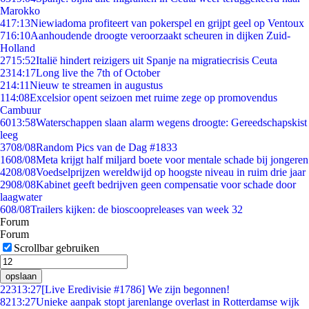
Marokko
4
17:13
Niewiadoma profiteert van pokerspel en grijpt geel op Ventoux
7
16:10
Aanhoudende droogte veroorzaakt scheuren in dijken Zuid-
Holland
27
15:52
Italië hindert reizigers uit Spanje na migratiecrisis Ceuta
23
14:17
Long live the 7th of October
2
14:11
Nieuw te streamen in augustus
1
14:08
Excelsior opent seizoen met ruime zege op promovendus
Cambuur
60
13:58
Waterschappen slaan alarm wegens droogte: Gereedschapskist
leeg
37
08/08
Random Pics van de Dag #1833
16
08/08
Meta krijgt half miljard boete voor mentale schade bij jongeren
42
08/08
Voedselprijzen wereldwijd op hoogste niveau in ruim drie jaar
29
08/08
Kabinet geeft bedrijven geen compensatie voor schade door
laagwater
6
08/08
Trailers kijken: de bioscoopreleases van week 32
Forum
Forum
Scrollbar gebruiken
opslaan
223
13:27
[Live Eredivisie #1786] We zijn begonnen!
82
13:27
Unieke aanpak stopt jarenlange overlast in Rotterdamse wijk