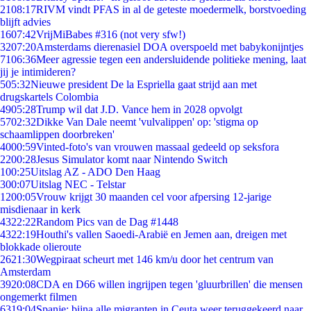
21
08:17
RIVM vindt PFAS in al de geteste moedermelk, borstvoeding
blijft advies
16
07:42
VrijMiBabes #316 (not very sfw!)
32
07:20
Amsterdams dierenasiel DOA overspoeld met babykonijntjes
71
06:36
Meer agressie tegen een andersluidende politieke mening, laat
jij je intimideren?
5
05:32
Nieuwe president De la Espriella gaat strijd aan met
drugskartels Colombia
49
05:28
Trump wil dat J.D. Vance hem in 2028 opvolgt
57
02:32
Dikke Van Dale neemt 'vulvalippen' op: 'stigma op
schaamlippen doorbreken'
40
00:59
Vinted-foto's van vrouwen massaal gedeeld op seksfora
22
00:28
Jesus Simulator komt naar Nintendo Switch
1
00:25
Uitslag AZ - ADO Den Haag
3
00:07
Uitslag NEC - Telstar
12
00:05
Vrouw krijgt 30 maanden cel voor afpersing 12-jarige
misdienaar in kerk
43
22:22
Random Pics van de Dag #1448
43
22:19
Houthi's vallen Saoedi-Arabië en Jemen aan, dreigen met
blokkade olieroute
26
21:30
Wegpiraat scheurt met 146 km/u door het centrum van
Amsterdam
39
20:08
CDA en D66 willen ingrijpen tegen 'gluurbrillen' die mensen
ongemerkt filmen
63
19:04
Spanje: bijna alle migranten in Ceuta weer teruggekeerd naar