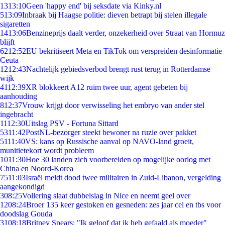
13
13:10
Geen 'happy end' bij seksdate via Kinky.nl
5
13:09
Inbraak bij Haagse politie: dieven betrapt bij stelen illegale
sigaretten
14
13:06
Benzineprijs daalt verder, onzekerheid over Straat van Hormuz
blijft
62
12:52
EU bekritiseert Meta en TikTok om verspreiden desinformatie
Ceuta
12
12:43
Nachtelijk gebiedsverbod brengt rust terug in Rotterdamse
wijk
41
12:39
XR blokkeert A12 ruim twee uur, agent gebeten bij
aanhouding
8
12:37
Vrouw krijgt door verwisseling het embryo van ander stel
ingebracht
11
12:30
Uitslag PSV - Fortuna Sittard
53
11:42
PostNL-bezorger steekt bewoner na ruzie over pakket
51
11:40
VS: kans op Russische aanval op NAVO-land groeit,
munitietekort wordt probleem
10
11:30
Hoe 30 landen zich voorbereiden op mogelijke oorlog met
China en Noord-Korea
75
11:03
Israël meldt dood twee militairen in Zuid-Libanon, vergelding
aangekondigd
3
08:25
Vollering slaat dubbelslag in Nice en neemt geel over
12
08:24
Broer 135 keer gestoken en gesneden: zes jaar cel en tbs voor
doodslag Gouda
31
08:18
Britney Spears: "Ik geloof dat ik heb gefaald als moeder"