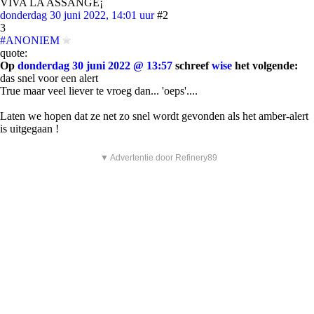
VIVA LA ASSANGE¡
donderdag 30 juni 2022, 14:01 uur
#2
3
#ANONIEM
quote:
Op
donderdag 30 juni 2022 @ 13:57
schreef
wise
het volgende:
das snel voor een alert
True maar veel liever te vroeg dan... 'oeps'....
Laten we hopen dat ze net zo snel wordt gevonden als het amber-alert
is uitgegaan !
▼ Advertentie door Refinery89