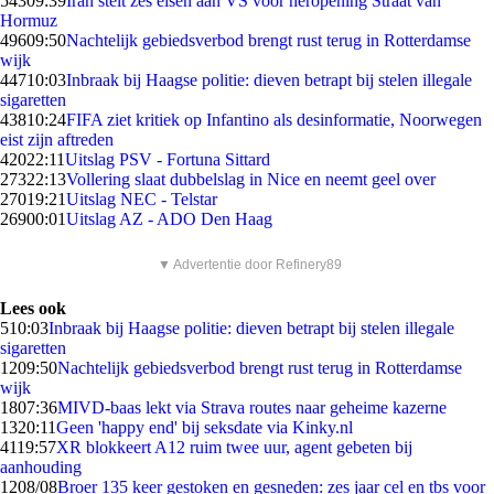
543
09:39
Iran stelt zes eisen aan VS voor heropening Straat van
Hormuz
496
09:50
Nachtelijk gebiedsverbod brengt rust terug in Rotterdamse
wijk
447
10:03
Inbraak bij Haagse politie: dieven betrapt bij stelen illegale
sigaretten
438
10:24
FIFA ziet kritiek op Infantino als desinformatie, Noorwegen
eist zijn aftreden
420
22:11
Uitslag PSV - Fortuna Sittard
273
22:13
Vollering slaat dubbelslag in Nice en neemt geel over
270
19:21
Uitslag NEC - Telstar
269
00:01
Uitslag AZ - ADO Den Haag
▼ Advertentie door Refinery89
Lees ook
5
10:03
Inbraak bij Haagse politie: dieven betrapt bij stelen illegale
sigaretten
12
09:50
Nachtelijk gebiedsverbod brengt rust terug in Rotterdamse
wijk
18
07:36
MIVD-baas lekt via Strava routes naar geheime kazerne
13
20:11
Geen 'happy end' bij seksdate via Kinky.nl
41
19:57
XR blokkeert A12 ruim twee uur, agent gebeten bij
aanhouding
12
08/08
Broer 135 keer gestoken en gesneden: zes jaar cel en tbs voor