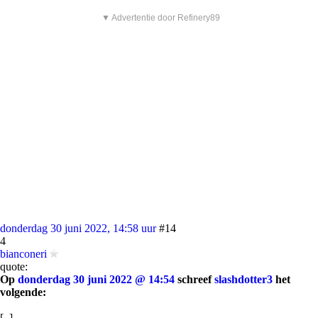
▼ Advertentie door Refinery89
donderdag 30 juni 2022, 14:58 uur
#14
4
bianconeri
quote:
Op
donderdag 30 juni 2022 @ 14:54
schreef
slashdotter3
het
volgende:
[..]