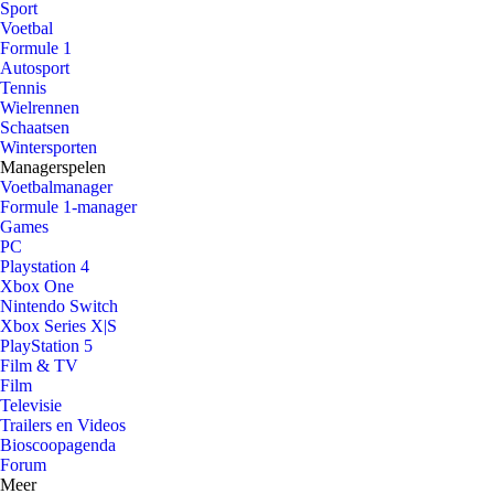
Sport
Voetbal
Formule 1
Autosport
Tennis
Wielrennen
Schaatsen
Wintersporten
Managerspelen
Voetbalmanager
Formule 1-manager
Games
PC
Playstation 4
Xbox One
Nintendo Switch
Xbox Series X|S
PlayStation 5
Film & TV
Film
Televisie
Trailers en Videos
Bioscoopagenda
Forum
Meer