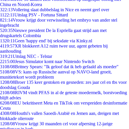
China en Noord-Korea
3
22:13
Vollering slaat dubbelslag in Nice en neemt geel over
11
22:11
Uitslag PSV - Fortuna Sittard
8
21:14
Vrouw krijgt door verwisseling het embryo van ander stel
ingebracht
5
20:35
Nieuwe president De la Espriella gaat strijd aan met
drugskartels Colombia
13
20:11
Geen 'happy end' bij seksdate via Kinky.nl
41
19:57
XR blokkeert A12 ruim twee uur, agent gebeten bij
aanhouding
3
19:21
Uitslag NEC - Telstar
22
15:00
Jesus Simulator komt naar Nintendo Switch
31
08/08
Britney Spears: "Ik geloof dat ik heb gefaald als moeder"
51
08/08
VS: kans op Russische aanval op NAVO-land groeit,
munitietekort wordt probleem
12
08/08
Broer 135 keer gestoken en gesneden: zes jaar cel en tbs voor
doodslag Gouda
21
08/08
RIVM vindt PFAS in al de geteste moedermelk, borstvoeding
blijft advies
62
08/08
EU bekritiseert Meta en TikTok om verspreiden desinformatie
Ceuta
43
08/08
Houthi's vallen Saoedi-Arabië en Jemen aan, dreigen met
blokkade olieroute
12
08/08
Vrouw krijgt 30 maanden cel voor afpersing 12-jarige
misdienaar in kerk