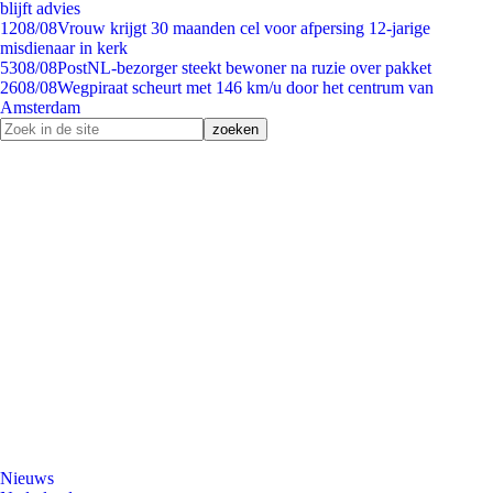
blijft advies
12
08/08
Vrouw krijgt 30 maanden cel voor afpersing 12-jarige
misdienaar in kerk
53
08/08
PostNL-bezorger steekt bewoner na ruzie over pakket
26
08/08
Wegpiraat scheurt met 146 km/u door het centrum van
Amsterdam
Nieuws