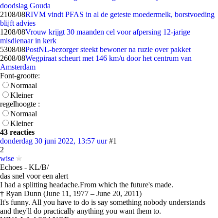
doodslag Gouda
21
08/08
RIVM vindt PFAS in al de geteste moedermelk, borstvoeding
blijft advies
12
08/08
Vrouw krijgt 30 maanden cel voor afpersing 12-jarige
misdienaar in kerk
53
08/08
PostNL-bezorger steekt bewoner na ruzie over pakket
26
08/08
Wegpiraat scheurt met 146 km/u door het centrum van
Amsterdam
Font-grootte:
Normaal
Kleiner
regelhoogte :
Normaal
Kleiner
43 reacties
donderdag 30 juni 2022, 13:57 uur
#1
2
wise
Echoes - KL/B/
das snel voor een alert
I had a splitting headache.From which the future's made.
† Ryan Dunn (June 11, 1977 – June 20, 2011)
It's funny. All you have to do is say something nobody understands
and they'll do practically anything you want them to.