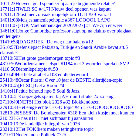
10
11:23
Hoeveel geld spendeer jij aan je beginnende relatie?
177
11:17
[WLR SC #417] Nieuw deel openen was kaputt
129
11:12
Post hier zo vaak mogelijk om 11:11 #39 Vanz11
140
11:08
Meisjesnamenlepeltopic #367 LOOOOL LAPO
114
11:07
[FOK!Voetbalmanager 2026/2027] #1 We zijn er weer
146
11:01
Jonge Cambridge professor stapt op na claims over plagiaat
en leugens
114
10:58
[DAGBOEK] De weg naar balans #12
36
10:57
Defensiepact Pakistan, Turkije en Saudi-Arabië bevat art.5
clausule?
137
10:50
Het grote goedemorgen topic #3
48
10:50
Woordensamenstelspel #1184 met 2 woorden spreken SVP
41
10:50
Dierenlepeltopic #150
40
10:49
Het hele alfabet #108 en 4letterwoord
254
10:48
Oscar Piastri: Over 10 jaar de BESTE allertijden-topic
278
10:45
[F1 SC] Get a Room #4
14
10:41
Petitie behoud npo 5 Soul & Jazz
126
10:41
Koopzegels sparen bij AH duurt straks 2x zo lang
271
10:40
[NET5] Het blok 2026 #32 Blokkendozen
279
10:33
Het enige echte LEGO-topic #45 LEGOOOOOOOOOOO
128
10:26
[SBS6] De Bondgenoten #318 Een klein kusje moet kunnen
2
10:23
LG nas n1t1 - niet zichtbaar bij aansluiten
104
10:19
De landelijke hittegolf van 2026
232
10:12
Het FOK!kers maken teringherrie topic
92
10:11
Nederlandse Politiek #725