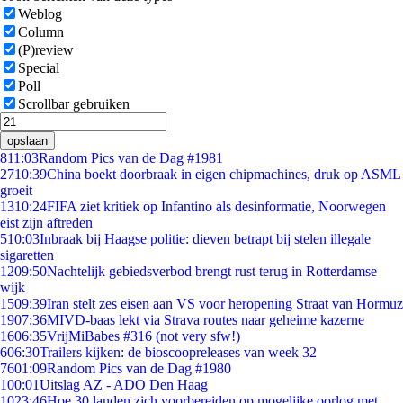
Weblog
Column
(P)review
Special
Poll
Scrollbar gebruiken
opslaan
8
11:03
Random Pics van de Dag #1981
27
10:39
China boekt doorbraak in eigen chipmachines, druk op ASML
groeit
13
10:24
FIFA ziet kritiek op Infantino als desinformatie, Noorwegen
eist zijn aftreden
5
10:03
Inbraak bij Haagse politie: dieven betrapt bij stelen illegale
sigaretten
12
09:50
Nachtelijk gebiedsverbod brengt rust terug in Rotterdamse
wijk
15
09:39
Iran stelt zes eisen aan VS voor heropening Straat van Hormuz
19
07:36
MIVD-baas lekt via Strava routes naar geheime kazerne
16
06:35
VrijMiBabes #316 (not very sfw!)
6
06:30
Trailers kijken: de bioscoopreleases van week 32
76
01:09
Random Pics van de Dag #1980
1
00:01
Uitslag AZ - ADO Den Haag
10
23:46
Hoe 30 landen zich voorbereiden op mogelijke oorlog met