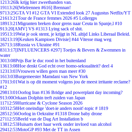
12
13:26
Ik krijg hier zweethanden van.
191
13:26
[Wielrennen #616] Brennan!
97
13:25
GTA VI #12 GTA VI Extended look 27 Augustus Netflix/YT
216
13:21
Tour de France femmes 2026 #5 Lollergps
189
13:21
Migranten breken door grens naar Ceuta in Spanje,l #10
9
13:20
[AMV] VS #1313 Lying sack of shit.
195
13:19
Wat je ook stemt, je krijgt in NL altijd Links Liberaal Beleid.
182
13:19
[Keuken Kampioen Divisie] #44 Vitesse mag weg
267
13:18
Russia vs Ukraine #91
83
13:17
[INFLUENCERS #297] Toetjes & Bevers & Zwemmen in
water
30
13:08
Prijs Bar le duc rood in het buitenland
136
13:08
Hoe denkt God echt over homo-seksualiteit? deel 4
123
13:03
Vrouwen willen geen man meer #30
16
13:03
Burgemeester Mamdani van New York
170
13:01
Wat is op dit moment volgens jou de meest irritante reclame?
#12
298
13:01
Oorlog Iran #136 Bridge and powerplant day incoming?
9
13:00
Orkaan Dolphin treft zuiden van Japan
117
12:59
Hurricane & Cyclone Season 2026
103
12:58
Het oneindige 'doet-ie anders nooit'-topic # 1819
285
12:56
Oorlog in Oekraïne #1318 Drone baby drone
271
12:55
Beeld van de Dag Art Installation b
138
12:53
Huisarts doet haar werk onder invloed van alcohol
294
12:53
MotoGP #93 Met de TT in Assen