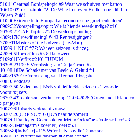
5
10:11
Centraal Bordspeltopic #9 Waar we schuiven met karton
106
10:02
Telstar-topic #2: De Witte Leeuwen Brullen nog altijd in
Velsen-Zuid!
0
10:00
Extreme hitte Europa kan economische groei tenietdoen'
89
09:32
Voorspellingstopic: Wie is hier de weerkundige? #16
293
09:21
GAE Topic #25 De wederopstanding
43
09:17
[Crowdfunding] #443 Rentestijgingen?
37
09:11
Masters of the Universe (He-Man)
185
09:11
NEC #77: Wat een seizoen is dit zeg
42
09:05
Horrorfilms #33: Halloween
51
09:01
[Netflix #210] TUDUM
163
08:23
1993: Vermissing van Tanja Groen #2
101
08:18
De Schatkamer van Beeld & Geluid #4
84
08:15
2010: Vermissing van Herman Ploegstra
4
08:03
Podcasts
260
07:50
[Videoland] B&B vol liefde 6de seizoen #1 voor de
vooruitkijkers
267
07:43
Totale zonsverduistering 12-08-2026 (Groenland, IJsland en
Spanje) #1
70
07:36
Huisarts verkracht vrouw.
282
07:26
[CRE SC #160] Op naar de zomer!!
79
07:01
Franky en Coen bakken friet in Oekraïne - Volg ze hier! #3
19
06:43
Managarm's boerderij deel #5.1
78
06:40
[IndyCar] #115 We're in Nashville Tennessee
169
06:37
Traditioneel tekenen #6; met honden