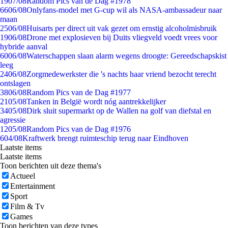
19
07/08
Random Pics van de Dag #1978
66
06/08
Onlyfans-model met G-cup wil als NASA-ambassadeur naar
maan
25
06/08
Huisarts per direct uit vak gezet om ernstig alcoholmisbruik
19
06/08
Drone met explosieven bij Duits vliegveld voedt vrees voor
hybride aanval
60
06/08
Waterschappen slaan alarm wegens droogte: Gereedschapskist
leeg
24
06/08
Zorgmedewerkster die 's nachts haar vriend bezocht terecht
ontslagen
38
06/08
Random Pics van de Dag #1977
21
05/08
Tanken in België wordt nóg aantrekkelijker
34
05/08
Dirk sluit supermarkt op de Wallen na golf van diefstal en
agressie
12
05/08
Random Pics van de Dag #1976
6
04/08
Kraftwerk brengt ruimteschip terug naar Eindhoven
Laatste items
Laatste items
Toon berichten uit deze thema's
Actueel
Entertainment
Sport
Film & Tv
Games
Toon berichten van deze types