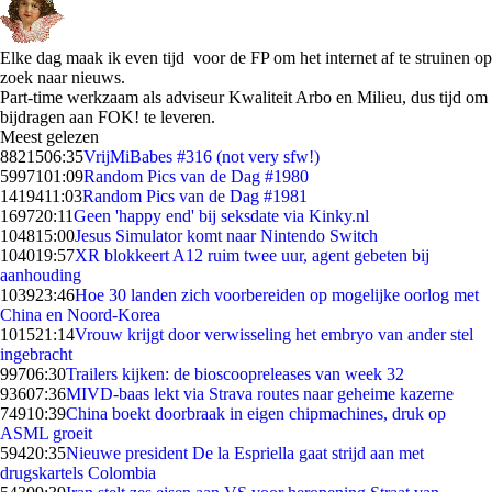
Elke dag maak ik even tijd voor de FP om het internet af te struinen op
zoek naar nieuws.
Part-time werkzaam als adviseur Kwaliteit Arbo en Milieu, dus tijd om
bijdragen aan FOK! te leveren.
Meest gelezen
88215
06:35
VrijMiBabes #316 (not very sfw!)
59971
01:09
Random Pics van de Dag #1980
14194
11:03
Random Pics van de Dag #1981
1697
20:11
Geen 'happy end' bij seksdate via Kinky.nl
1048
15:00
Jesus Simulator komt naar Nintendo Switch
1040
19:57
XR blokkeert A12 ruim twee uur, agent gebeten bij
aanhouding
1039
23:46
Hoe 30 landen zich voorbereiden op mogelijke oorlog met
China en Noord-Korea
1015
21:14
Vrouw krijgt door verwisseling het embryo van ander stel
ingebracht
997
06:30
Trailers kijken: de bioscoopreleases van week 32
936
07:36
MIVD-baas lekt via Strava routes naar geheime kazerne
749
10:39
China boekt doorbraak in eigen chipmachines, druk op
ASML groeit
594
20:35
Nieuwe president De la Espriella gaat strijd aan met
drugskartels Colombia