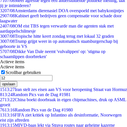
71
07/08
Meer agressie tegen een andersluidende politieke mening, laat
jij je intimideren?
32
07/08
Amsterdams dierenasiel DOA overspoeld met babykonijntjes
29
07/08
Kabinet geeft bedrijven geen compensatie voor schade door
laagwater
24
07/08
OM eist TBS tegen verwarde man die agenten stak met
aardappelschilmesje
30
07/08
Tropische hitte keert zondag terug met lokaal 32 graden
30
07/08
Trump grijpt weer in op automatisch staatsburgerschap bij
geboorte in VS
57
07/08
Dikke Van Dale neemt 'vulvalippen' op: 'stigma op
schaamlippen doorbreken'
Actieve items
Actieve items
Scrollbar gebruiken
opslaan
15
13:27
Iran stelt zes eisen aan VS voor heropening Straat van Hormuz
8
13:24
Random Pics van de Dag #1981
27
13:22
China boekt doorbraak in eigen chipmachines, druk op ASML
groeit
76
13:16
Random Pics van de Dag #1980
13
13:16
FIFA ziet kritiek op Infantino als desinformatie, Noorwegen
eist zijn aftreden
19
13:15
MIVD-baas lekt via Strava routes naar geheime kazerne