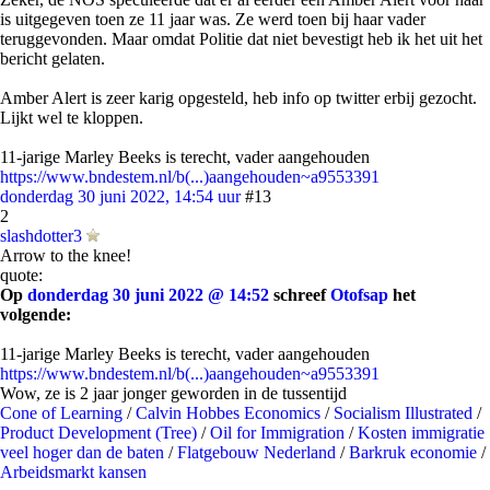
is uitgegeven toen ze 11 jaar was. Ze werd toen bij haar vader
teruggevonden. Maar omdat Politie dat niet bevestigt heb ik het uit het
bericht gelaten.
Amber Alert is zeer karig opgesteld, heb info op twitter erbij gezocht.
Lijkt wel te kloppen.
11-jarige Marley Beeks is terecht, vader aangehouden
https://www.bndestem.nl/b(...)aangehouden~a9553391
donderdag 30 juni 2022, 14:54 uur
#13
2
slashdotter3
Arrow to the knee!
quote:
Op
donderdag 30 juni 2022 @ 14:52
schreef
Otofsap
het
volgende:
11-jarige Marley Beeks is terecht, vader aangehouden
https://www.bndestem.nl/b(...)aangehouden~a9553391
Wow, ze is 2 jaar jonger geworden in de tussentijd
Cone of Learning
/
Calvin Hobbes Economics
/
Socialism Illustrated
/
Product Development (Tree)
/
Oil for Immigration
/
Kosten immigratie
veel hoger dan de baten
/
Flatgebouw Nederland
/
Barkruk economie
/
Arbeidsmarkt kansen