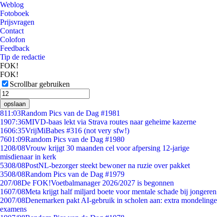
Weblog
Fotoboek
Prijsvragen
Contact
Colofon
Feedback
Tip de redactie
FOK!
FOK!
Scrollbar gebruiken
opslaan
8
11:03
Random Pics van de Dag #1981
19
07:36
MIVD-baas lekt via Strava routes naar geheime kazerne
16
06:35
VrijMiBabes #316 (not very sfw!)
76
01:09
Random Pics van de Dag #1980
12
08/08
Vrouw krijgt 30 maanden cel voor afpersing 12-jarige
misdienaar in kerk
53
08/08
PostNL-bezorger steekt bewoner na ruzie over pakket
35
08/08
Random Pics van de Dag #1979
2
07/08
De FOK!Voetbalmanager 2026/2027 is begonnen
16
07/08
Meta krijgt half miljard boete voor mentale schade bij jongeren
20
07/08
Denemarken pakt AI-gebruik in scholen aan: extra mondelinge
examens