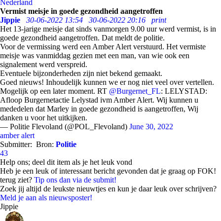
Nederland
Vermist meisje in goede gezondheid aangetroffen
Jippie
30-06-2022 13:54
30-06-2022 20:16
print
Het 13-jarige meisje dat sinds vanmorgen 9.00 uur werd vermist, is in
goede gezondheid aangetroffen. Dat meldt de politie.
Voor de vermissing werd een Amber Alert verstuurd. Het vermiste
meisje was vanmiddag gezien met een man, van wie ook een
signalement werd verspreid.
Eventuele bijzonderheden zijn niet bekend gemaakt.
Goed nieuws! Inhoudelijk kunnen we er nog niet veel over vertellen.
Mogelijk op een later moment. RT
@Burgernet_FL
: LELYSTAD:
Afloop Burgernetactie Lelystad ivm Amber Alert. Wij kunnen u
mededelen dat Marley in goede gezondheid is aangetroffen, Wij
danken u voor het uitkijken.
— Politie Flevoland (@POL_Flevoland)
June 30, 2022
amber alert
Submitter:
Bron:
Politie
43
Help ons; deel dit item als je het leuk vond
Heb je een leuk of interessant bericht gevonden dat je graag op FOK!
terug ziet?
Tip ons dan via de submit!
Zoek jij altijd de leukste nieuwtjes en kun je daar leuk over schrijven?
Meld je aan als nieuwsposter!
Jippie