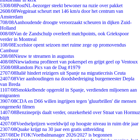
53
08/08
PostNL-bezorger steekt bewoner na ruzie over pakket
26
08/08
Wegpiraat scheurt met 146 km/u door het centrum van
Amsterdam
7
08/08
Aanhoudende droogte veroorzaakt scheuren in dijken Zuid-
Holland
0
08/08
Van de Zandschulp overleeft matchpoints, ook Griekspoor
verder in Montreal
1
08/08
Excelsior opent seizoen met ruime zege op promovendus
Cambuur
2
08/08
Nieuw te streamen in augustus
4
08/08
Niewiadoma profiteert van pokerspel en grijpt geel op Ventoux
35
08/08
Random Pics van de Dag #1979
27
07/08
Italië hindert reizigers uit Spanje na migratiecrisis Ceuta
24
07/08
Vier aanhoudingen na doodsbedreiging burgemeester Depla
van Breda
11
07/08
Smokkelbende opgerold in Spanje, verdienden miljoenen aan
migranten
39
07/08
CDA en D66 willen ingrijpen tegen 'gluurbrillen' die mensen
ongemerkt filmen
14
07/08
Benzineprijs daalt verder, onzekerheid over Straat van Hormuz
blijft
42
07/08
Voedselprijzen wereldwijd op hoogste niveau in ruim drie jaar
23
07/08
Quake krijgt na 30 jaar een gratis uitbreiding
2
07/08
De FOK!Voetbalmanager 2026/2027 is begonnen