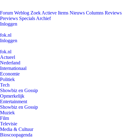
Forum
Weblog
Zoek
Actieve Items
Nieuws
Columns
Reviews
Previews
Specials
Archief
Inloggen
fok.nl
Inloggen
fok.nl
Actueel
Nederland
Internationaal
Economie
Politiek
Tech
Showbiz en Gossip
Opmerkelijk
Entertainment
Showbiz en Gossip
Muziek
Film
Televisie
Media & Cultuur
Bioscoopagenda