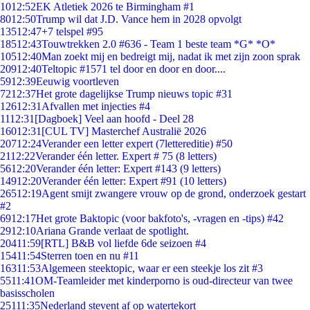
10
12:52
EK Atletiek 2026 te Birmingham #1
80
12:50
Trump wil dat J.D. Vance hem in 2028 opvolgt
135
12:47
+7 telspel #95
185
12:43
Touwtrekken 2.0 #636 - Team 1 beste team *G* *O*
105
12:40
Man zoekt mij en bedreigt mij, nadat ik met zijn zoon sprak
209
12:40
Teltopic #1571 tel door en door en door....
59
12:39
Eeuwig voortleven
72
12:37
Het grote dagelijkse Trump nieuws topic #31
126
12:31
Afvallen met injecties #4
11
12:31
[Dagboek] Veel aan hoofd - Deel 28
160
12:31
[CUL TV] Masterchef Australië 2026
207
12:24
Verander een letter expert (7lettereditie) #50
21
12:22
Verander één letter. Expert # 75 (8 letters)
56
12:20
Verander één letter: Expert #143 (9 letters)
149
12:20
Verander één letter: Expert #91 (10 letters)
265
12:19
Agent smijt zwangere vrouw op de grond, onderzoek gestart
#2
69
12:17
Het grote Baktopic (voor bakfoto's, -vragen en -tips) #42
29
12:10
Ariana Grande verlaat de spotlight.
204
11:59
[RTL] B&B vol liefde 6de seizoen #4
154
11:54
Sterren toen en nu #11
163
11:53
Algemeen steektopic, waar er een steekje los zit #3
55
11:41
OM-Teamleider met kinderporno is oud-directeur van twee
basisscholen
251
11:35
Nederland stevent af op watertekort