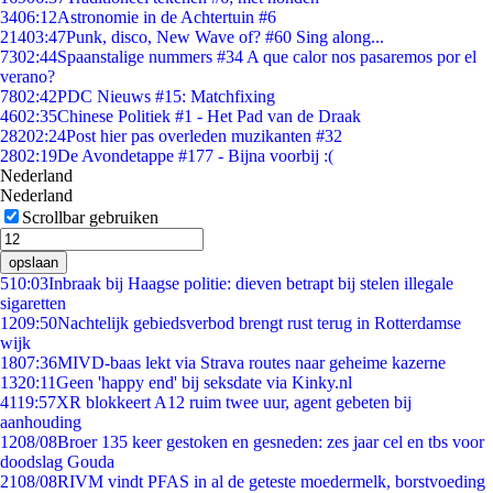
34
06:12
Astronomie in de Achtertuin #6
214
03:47
Punk, disco, New Wave of? #60 Sing along...
73
02:44
Spaanstalige nummers #34 A que calor nos pasaremos por el
verano?
78
02:42
PDC Nieuws #15: Matchfixing
46
02:35
Chinese Politiek #1 - Het Pad van de Draak
282
02:24
Post hier pas overleden muzikanten #32
28
02:19
De Avondetappe #177 - Bijna voorbij :(
Nederland
Nederland
Scrollbar gebruiken
opslaan
5
10:03
Inbraak bij Haagse politie: dieven betrapt bij stelen illegale
sigaretten
12
09:50
Nachtelijk gebiedsverbod brengt rust terug in Rotterdamse
wijk
18
07:36
MIVD-baas lekt via Strava routes naar geheime kazerne
13
20:11
Geen 'happy end' bij seksdate via Kinky.nl
41
19:57
XR blokkeert A12 ruim twee uur, agent gebeten bij
aanhouding
12
08/08
Broer 135 keer gestoken en gesneden: zes jaar cel en tbs voor
doodslag Gouda
21
08/08
RIVM vindt PFAS in al de geteste moedermelk, borstvoeding