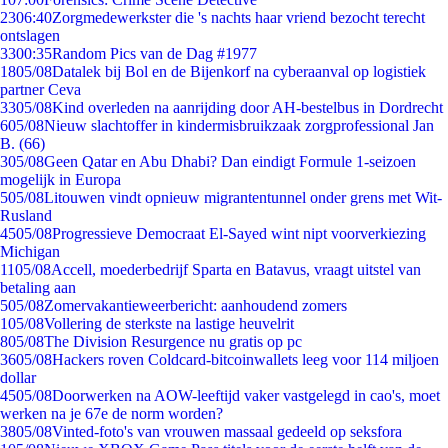
23
06:40
Zorgmedewerkster die 's nachts haar vriend bezocht terecht
ontslagen
33
00:35
Random Pics van de Dag #1977
18
05/08
Datalek bij Bol en de Bijenkorf na cyberaanval op logistiek
partner Ceva
33
05/08
Kind overleden na aanrijding door AH-bestelbus in Dordrecht
6
05/08
Nieuw slachtoffer in kindermisbruikzaak zorgprofessional Jan
B. (66)
3
05/08
Geen Qatar en Abu Dhabi? Dan eindigt Formule 1-seizoen
mogelijk in Europa
5
05/08
Litouwen vindt opnieuw migrantentunnel onder grens met Wit-
Rusland
45
05/08
Progressieve Democraat El-Sayed wint nipt voorverkiezing
Michigan
11
05/08
Accell, moederbedrijf Sparta en Batavus, vraagt uitstel van
betaling aan
5
05/08
Zomervakantieweerbericht: aanhoudend zomers
1
05/08
Vollering de sterkste na lastige heuvelrit
8
05/08
The Division Resurgence nu gratis op pc
36
05/08
Hackers roven Coldcard-bitcoinwallets leeg voor 114 miljoen
dollar
45
05/08
Doorwerken na AOW-leeftijd vaker vastgelegd in cao's, moet
werken na je 67e de norm worden?
38
05/08
Vinted-foto's van vrouwen massaal gedeeld op seksfora