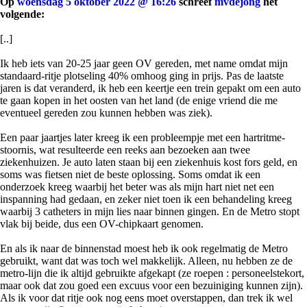
Op
woensdag 5 oktober 2022 @ 16:26
schreef
mvdejong
het
volgende:
[..]
Ik heb iets van 20-25 jaar geen OV gereden, met name omdat mijn
standaard-ritje plotseling 40% omhoog ging in prijs. Pas de laatste
jaren is dat veranderd, ik heb een keertje een trein gepakt om een auto
te gaan kopen in het oosten van het land (de enige vriend die me
eventueel gereden zou kunnen hebben was ziek).
Een paar jaartjes later kreeg ik een probleempje met een hartritme-
stoornis, wat resulteerde een reeks aan bezoeken aan twee
ziekenhuizen. Je auto laten staan bij een ziekenhuis kost fors geld, en
soms was fietsen niet de beste oplossing. Soms omdat ik een
onderzoek kreeg waarbij het beter was als mijn hart niet net een
inspanning had gedaan, en zeker niet toen ik een behandeling kreeg
waarbij 3 catheters in mijn lies naar binnen gingen. En de Metro stopt
vlak bij beide, dus een OV-chipkaart genomen.
En als ik naar de binnenstad moest heb ik ook regelmatig de Metro
gebruikt, want dat was toch wel makkelijk. Alleen, nu hebben ze de
metro-lijn die ik altijd gebruikte afgekapt (ze roepen : personeelstekort,
maar ook dat zou goed een excuus voor een bezuiniging kunnen zijn).
Als ik voor dat ritje ook nog eens moet overstappen, dan trek ik wel