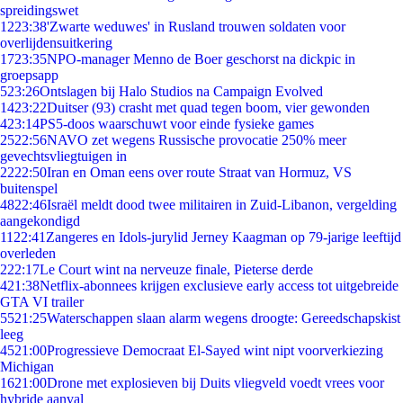
spreidingswet
12
23:38
'Zwarte weduwes' in Rusland trouwen soldaten voor
overlijdensuitkering
17
23:35
NPO-manager Menno de Boer geschorst na dickpic in
groepsapp
5
23:26
Ontslagen bij Halo Studios na Campaign Evolved
14
23:22
Duitser (93) crasht met quad tegen boom, vier gewonden
4
23:14
PS5-doos waarschuwt voor einde fysieke games
25
22:56
NAVO zet wegens Russische provocatie 250% meer
gevechtsvliegtuigen in
22
22:50
Iran en Oman eens over route Straat van Hormuz, VS
buitenspel
48
22:46
Israël meldt dood twee militairen in Zuid-Libanon, vergelding
aangekondigd
11
22:41
Zangeres en Idols-jurylid Jerney Kaagman op 79-jarige leeftijd
overleden
2
22:17
Le Court wint na nerveuze finale, Pieterse derde
4
21:38
Netflix-abonnees krijgen exclusieve early access tot uitgebreide
GTA VI trailer
55
21:25
Waterschappen slaan alarm wegens droogte: Gereedschapskist
leeg
45
21:00
Progressieve Democraat El-Sayed wint nipt voorverkiezing
Michigan
16
21:00
Drone met explosieven bij Duits vliegveld voedt vrees voor
hybride aanval