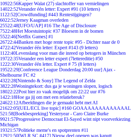
109
22:56
Kapper Walat (27) slachtoffer van vernielingen
140
22:52
Verander één letter: Expert #91 (10 letters)
11
22:52
[Crowdfunding] #443 Rentestijgingen?
60
22:52
Jerney Kaagman overleden
255
22:48
[UFO/UAP] #16 The Age of Disclosure
75
22:48
Het Moestuintopic #37 Bloesem in de bomen
55
22:46
[Netflix Games] #1
267
22:44
Banken met hoge rente topic #95 - Dichter naar de 0
47
22:42
Verander één letter: Expert #143 (9 letters)
11
22:40
Levenslang voor man die inreed op betogers in München
197
22:35
Verander een letter expert (7lettereditie) #50
12
22:30
Verander één letter. Expert # 75 (8 letters)
195
22:29
[Conference League Donderdag 20:00 uur] Ajax -
Shelbourne FC #2
43
22:28
[Nintendo & Sony] The Legend of Zelda
38
22:28
Woningtekort: dus ga je woningen slopen, logisch
180
22:22
Post hier zo vaak mogelijk om 22:22 uur #76
14
22:18
Hoe ga jij om met een relatiebreuk?
246
22:12
Afbeeldingen die je gemaakt hebt met AI
216
22:05
[UEL/ECL live topic] #160 GOAAAAAAAAAAAAAL
5
21:58
[Boekbespreking] Yesteryear - Caro Claire Burke
99
21:57
Progressieve Democraat El-Sayed wint nipt voorverkiezing
Michigan
193
21:57
Politieke meme's en spotprenten #11
129
21:50
[WLR SC #417] Nieuw deel openen was kaputt