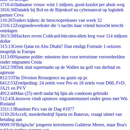
17
16:41
Italiaanse vrouw wint 1 miljoen, gooit kraslot per abuis weg
18
16:36
Datalek bij Bol en de Bijenkorf na cyberaanval op logistiek
partner Ceva
1
16:26
Trailers kijken: de bioscoopreleases van week 32
23
16:12
Zorgmedewerkster die 's nachts haar vriend bezocht terecht
ontslagen
36
15:56
Hackers roven Coldcard-bitcoinwallets leeg voor 114 miljoen
dollar
3
15:13
Geen Qatar en Abu Dhabi? Dan eindigt Formule 1-seizoen
mogelijk in Europa
31
13:00
Spaanse politie: minstens tien voor terrorisme veroordeelden
onder migranten Ceuta
34
12:59
Dirk sluit supermarkt op de Wallen na golf van diefstal en
agressie
8
12:53
The Division Resurgence nu gratis op pc
64
12:53
Zetelpeiling: 24 zetels voor Pro en 18 zetels voor D66, FvD,
JA21 en PVV
49
12:44
Man (25) sterft nadat hij lijm als condoom gebruikt
5
12:43
Litouwen vindt opnieuw migrantentunnel onder grens met Wit-
Rusland
33
11:13
Random Pics van de Dag #1977
11
10:20
Accell, moederbedrijf Sparta en Batavus, vraagt uitstel van
betaling aan
90
09:59
'Belgische' jongeren terroriseren Galderse Meren, maar Boa's
pakken topless zonnen aan