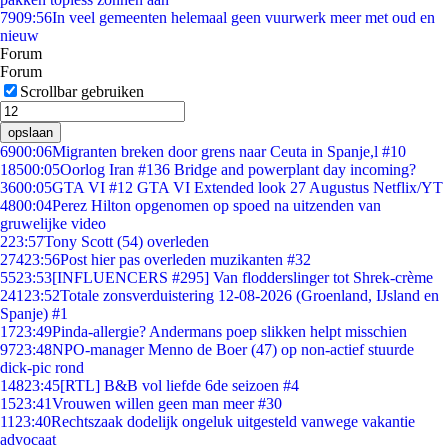
79
09:56
In veel gemeenten helemaal geen vuurwerk meer met oud en
nieuw
Forum
Forum
Scrollbar gebruiken
opslaan
69
00:06
Migranten breken door grens naar Ceuta in Spanje,l #10
185
00:05
Oorlog Iran #136 Bridge and powerplant day incoming?
36
00:05
GTA VI #12 GTA VI Extended look 27 Augustus Netflix/YT
48
00:04
Perez Hilton opgenomen op spoed na uitzenden van
gruwelijke video
2
23:57
Tony Scott (54) overleden
274
23:56
Post hier pas overleden muzikanten #32
55
23:53
[INFLUENCERS #295] Van flodderslinger tot Shrek-crème
241
23:52
Totale zonsverduistering 12-08-2026 (Groenland, IJsland en
Spanje) #1
17
23:49
Pinda-allergie? Andermans poep slikken helpt misschien
97
23:48
NPO-manager Menno de Boer (47) op non-actief stuurde
dick-pic rond
148
23:45
[RTL] B&B vol liefde 6de seizoen #4
15
23:41
Vrouwen willen geen man meer #30
11
23:40
Rechtszaak dodelijk ongeluk uitgesteld vanwege vakantie
advocaat