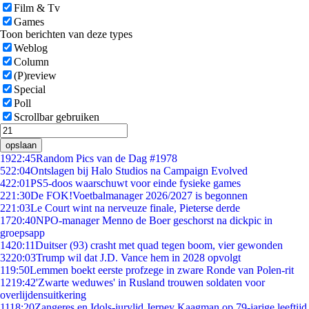
Film & Tv
Games
Toon berichten van deze types
Weblog
Column
(P)review
Special
Poll
Scrollbar gebruiken
opslaan
19
22:45
Random Pics van de Dag #1978
5
22:04
Ontslagen bij Halo Studios na Campaign Evolved
4
22:01
PS5-doos waarschuwt voor einde fysieke games
2
21:30
De FOK!Voetbalmanager 2026/2027 is begonnen
2
21:03
Le Court wint na nerveuze finale, Pieterse derde
17
20:40
NPO-manager Menno de Boer geschorst na dickpic in
groepsapp
14
20:11
Duitser (93) crasht met quad tegen boom, vier gewonden
32
20:03
Trump wil dat J.D. Vance hem in 2028 opvolgt
1
19:50
Lemmen boekt eerste profzege in zware Ronde van Polen-rit
12
19:42
'Zwarte weduwes' in Rusland trouwen soldaten voor
overlijdensuitkering
11
18:20
Zangeres en Idols-jurylid Jerney Kaagman op 79-jarige leeftijd