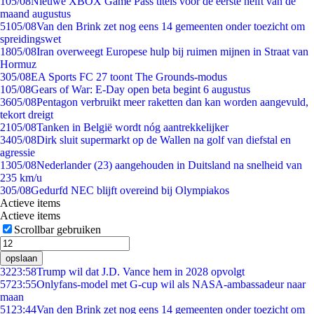
1
05/08
Nieuwe XBOX Game Pass titels voor de eerste helft van de
maand augustus
51
05/08
Van den Brink zet nog eens 14 gemeenten onder toezicht om
spreidingswet
18
05/08
Iran overweegt Europese hulp bij ruimen mijnen in Straat van
Hormuz
3
05/08
EA Sports FC 27 toont The Grounds-modus
1
05/08
Gears of War: E-Day open beta begint 6 augustus
36
05/08
Pentagon verbruikt meer raketten dan kan worden aangevuld,
tekort dreigt
21
05/08
Tanken in België wordt nóg aantrekkelijker
34
05/08
Dirk sluit supermarkt op de Wallen na golf van diefstal en
agressie
13
05/08
Nederlander (23) aangehouden in Duitsland na snelheid van
235 km/u
3
05/08
Gedurfd NEC blijft overeind bij Olympiakos
Actieve items
Actieve items
Scrollbar gebruiken
opslaan
32
23:58
Trump wil dat J.D. Vance hem in 2028 opvolgt
57
23:55
Onlyfans-model met G-cup wil als NASA-ambassadeur naar
maan
51
23:44
Van den Brink zet nog eens 14 gemeenten onder toezicht om