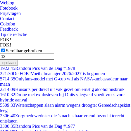
Weblog
Fotoboek
Prijsvragen
Contact
Colofon
Feedback
Tip de redactie
FOK!
FOK!
Scrollbar gebruiken
opslaan
19
22:45
Random Pics van de Dag #1978
2
21:30
De FOK!Voetbalmanager 2026/2027 is begonnen
57
14:35
Onlyfans-model met G-cup wil als NASA-ambassadeur naar
maan
22
14:09
Huisarts per direct uit vak gezet om ernstig alcoholmisbruik
16
10:32
Drone met explosieven bij Duits vliegveld voedt vrees voor
hybride aanval
55
09:33
Waterschappen slaan alarm wegens droogte: Gereedschapskist
leeg
23
06:40
Zorgmedewerkster die 's nachts haar vriend bezocht terecht
ontslagen
33
00:35
Random Pics van de Dag #1977