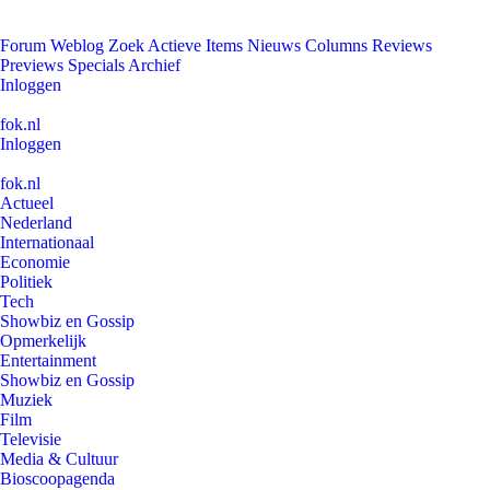
Forum
Weblog
Zoek
Actieve Items
Nieuws
Columns
Reviews
Previews
Specials
Archief
Inloggen
fok.nl
Inloggen
fok.nl
Actueel
Nederland
Internationaal
Economie
Politiek
Tech
Showbiz en Gossip
Opmerkelijk
Entertainment
Showbiz en Gossip
Muziek
Film
Televisie
Media & Cultuur
Bioscoopagenda