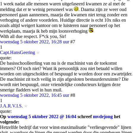
1 week nadat alle mensen waren uitgefaseerd kwamen ze al met de
melding dat er te weinig personeel was
. Daarna zijn ze weer oud
personeel gaan aannemen, maarja die kwamen niet terug zonder een
verhoging of andere voordelen. Huidige directie is echt 10x niks en
zoals altijd weigert kantoor om te luisteren naar personeel op het
werkplaats, maarja ik heb mijn loonsverhoging
With all due respect. F*ck you, Sir!
woensdag 5 oktober 2022, 16:28 uur
#7
1
Capt.HansGeering
quote:
De basisschoolleerling van nu is de machinist van de toekomst
immers? Of toch niet? Want ik persoonlijk zou niet betaald willen
worden om uitgescholden of bespuugd te worden door een zwartrijder.
De machinist zit toch veilig in zijn afgesloten bestuurdersruimte? Die
wordt niet bespuugd, onze vriendelijke conducteurs krijgen deze
smerige fladders wel in hun muil.
woensdag 5 oktober 2022, 16:45 uur
#8
1
J.A.R.V.I.S.
quote:
Op
woensdag 5 oktober 2022 @ 16:04
schreef
mvdejong
het
volgende:
Hetzelfde bedrijf dat voor winst-maximalisatie "verliesgevende" lijnen
sluit, waardoor de lijnen die gevoed werden door die opgeheven lijnen