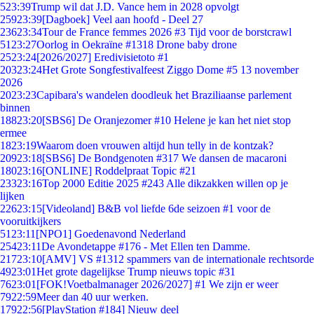
5
23:39
Trump wil dat J.D. Vance hem in 2028 opvolgt
259
23:39
[Dagboek] Veel aan hoofd - Deel 27
236
23:34
Tour de France femmes 2026 #3 Tijd voor de borstcrawl
51
23:27
Oorlog in Oekraïne #1318 Drone baby drone
25
23:24
[2026/2027] Eredivisietoto #1
203
23:24
Het Grote Songfestivalfeest Ziggo Dome #5 13 november
2026
20
23:23
Capibara's wandelen doodleuk het Braziliaanse parlement
binnen
188
23:20
[SBS6] De Oranjezomer #10 Helene je kan het niet stop
ermee
18
23:19
Waarom doen vrouwen altijd hun telly in de kontzak?
209
23:18
[SBS6] De Bondgenoten #317 We dansen de macaroni
180
23:16
[ONLINE] Roddelpraat Topic #21
233
23:16
Top 2000 Editie 2025 #243 Alle dikzakken willen op je
lijken
226
23:15
[Videoland] B&B vol liefde 6de seizoen #1 voor de
vooruitkijkers
51
23:11
[NPO1] Goedenavond Nederland
254
23:11
De Avondetappe #176 - Met Ellen ten Damme.
217
23:10
[AMV] VS #1312 spammers van de internationale rechtsorde
49
23:01
Het grote dagelijkse Trump nieuws topic #31
76
23:01
[FOK!Voetbalmanager 2026/2027] #1 We zijn er weer
79
22:59
Meer dan 40 uur werken.
179
22:56
[PlayStation #184] Nieuw deel