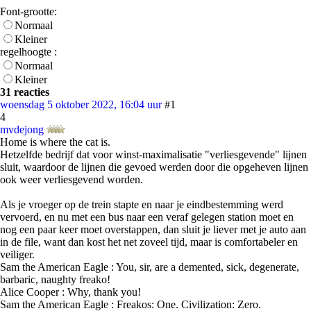
Font-grootte:
Normaal
Kleiner
regelhoogte :
Normaal
Kleiner
31 reacties
woensdag 5 oktober 2022, 16:04 uur
#1
4
mvdejong
Home is where the cat is.
Hetzelfde bedrijf dat voor winst-maximalisatie "verliesgevende" lijnen
sluit, waardoor de lijnen die gevoed werden door die opgeheven lijnen
ook weer verliesgevend worden.
Als je vroeger op de trein stapte en naar je eindbestemming werd
vervoerd, en nu met een bus naar een veraf gelegen station moet en
nog een paar keer moet overstappen, dan sluit je liever met je auto aan
in de file, want dan kost het net zoveel tijd, maar is comfortabeler en
veiliger.
Sam the American Eagle : You, sir, are a demented, sick, degenerate,
barbaric, naughty freako!
Alice Cooper : Why, thank you!
Sam the American Eagle : Freakos: One. Civilization: Zero.