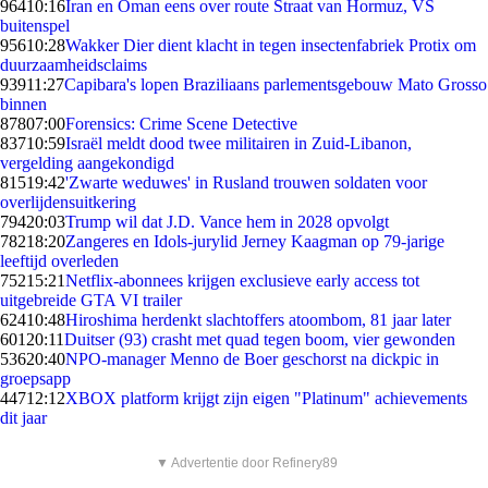
964
10:16
Iran en Oman eens over route Straat van Hormuz, VS
buitenspel
956
10:28
Wakker Dier dient klacht in tegen insectenfabriek Protix om
duurzaamheidsclaims
939
11:27
Capibara's lopen Braziliaans parlementsgebouw Mato Grosso
binnen
878
07:00
Forensics: Crime Scene Detective
837
10:59
Israël meldt dood twee militairen in Zuid-Libanon,
vergelding aangekondigd
815
19:42
'Zwarte weduwes' in Rusland trouwen soldaten voor
overlijdensuitkering
794
20:03
Trump wil dat J.D. Vance hem in 2028 opvolgt
782
18:20
Zangeres en Idols-jurylid Jerney Kaagman op 79-jarige
leeftijd overleden
752
15:21
Netflix-abonnees krijgen exclusieve early access tot
uitgebreide GTA VI trailer
624
10:48
Hiroshima herdenkt slachtoffers atoombom, 81 jaar later
601
20:11
Duitser (93) crasht met quad tegen boom, vier gewonden
536
20:40
NPO-manager Menno de Boer geschorst na dickpic in
groepsapp
447
12:12
XBOX platform krijgt zijn eigen "Platinum" achievements
dit jaar
▼ Advertentie door Refinery89