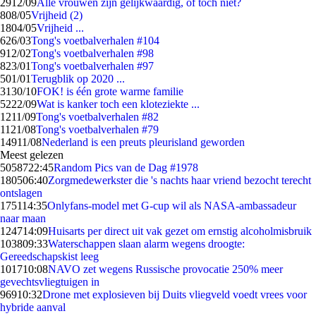
29
12/09
Alle vrouwen zijn gelijkwaardig, of toch niet?
8
08/05
Vrijheid (2)
18
04/05
Vrijheid ...
6
26/03
Tong's voetbalverhalen #104
9
12/02
Tong's voetbalverhalen #98
8
23/01
Tong's voetbalverhalen #97
5
01/01
Terugblik op 2020 ...
31
30/10
FOK! is één grote warme familie
52
22/09
Wat is kanker toch een kloteziekte ...
12
11/09
Tong's voetbalverhalen #82
11
21/08
Tong's voetbalverhalen #79
149
11/08
Nederland is een preuts pleurisland geworden
Meest gelezen
50587
22:45
Random Pics van de Dag #1978
1805
06:40
Zorgmedewerkster die 's nachts haar vriend bezocht terecht
ontslagen
1751
14:35
Onlyfans-model met G-cup wil als NASA-ambassadeur
naar maan
1247
14:09
Huisarts per direct uit vak gezet om ernstig alcoholmisbruik
1038
09:33
Waterschappen slaan alarm wegens droogte:
Gereedschapskist leeg
1017
10:08
NAVO zet wegens Russische provocatie 250% meer
gevechtsvliegtuigen in
969
10:32
Drone met explosieven bij Duits vliegveld voedt vrees voor
hybride aanval