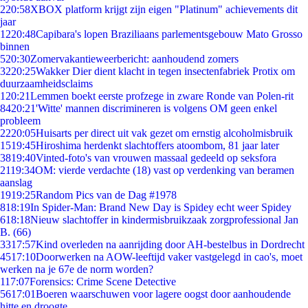
2
20:58
XBOX platform krijgt zijn eigen "Platinum" achievements dit
jaar
12
20:48
Capibara's lopen Braziliaans parlementsgebouw Mato Grosso
binnen
5
20:30
Zomervakantieweerbericht: aanhoudend zomers
32
20:25
Wakker Dier dient klacht in tegen insectenfabriek Protix om
duurzaamheidsclaims
1
20:21
Lemmen boekt eerste profzege in zware Ronde van Polen-rit
84
20:21
'Witte' mannen discrimineren is volgens OM geen enkel
probleem
22
20:05
Huisarts per direct uit vak gezet om ernstig alcoholmisbruik
15
19:45
Hiroshima herdenkt slachtoffers atoombom, 81 jaar later
38
19:40
Vinted-foto's van vrouwen massaal gedeeld op seksfora
21
19:34
OM: vierde verdachte (18) vast op verdenking van beramen
aanslag
19
19:25
Random Pics van de Dag #1978
8
18:19
In Spider-Man: Brand New Day is Spidey echt weer Spidey
6
18:18
Nieuw slachtoffer in kindermisbruikzaak zorgprofessional Jan
B. (66)
33
17:57
Kind overleden na aanrijding door AH-bestelbus in Dordrecht
45
17:10
Doorwerken na AOW-leeftijd vaker vastgelegd in cao's, moet
werken na je 67e de norm worden?
1
17:07
Forensics: Crime Scene Detective
56
17:01
Boeren waarschuwen voor lagere oogst door aanhoudende
hitte en droogte