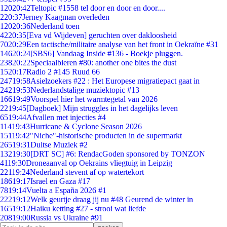
120
20:42
Teltopic #1558 tel door en door en door....
2
20:37
Jerney Kaagman overleden
120
20:36
Nederland toen
42
20:35
[Eva vd Wijdeven] geruchten over dakloosheid
70
20:29
Een tactische/militaire analyse van het front in Oekraïne #31
146
20:24
[SBS6] Vandaag Inside #136 - Boekje pluggen.
238
20:22
Speciaalbieren #80: another one bites the dust
15
20:17
Radio 2 #145 Ruud 66
247
19:58
Asielzoekers #22 : Het Europese migratiepact gaat in
242
19:53
Nederlandstalige muziektopic #13
166
19:49
Voorspel hier het warmtegetal van 2026
22
19:45
[Dagboek] Mijn struggles in het dagelijks leven
65
19:44
Afvallen met injecties #4
114
19:43
Hurricane & Cyclone Season 2026
151
19:42
"Niche"-historische producten in de supermarkt
265
19:31
Duitse Muziek #2
132
19:30
[DRT SC] #6: RendacGoden sponsored by TONZON
41
19:30
Droneaanval op Oekrains vliegtuig in Leipzig
221
19:24
Nederland stevent af op watertekort
186
19:17
Israel en Gaza #17
78
19:14
Vuelta a España 2026 #1
222
19:12
Welk geurtje draag jij nu #48 Geurend de winter in
165
19:12
Haiku ketting #27 - strooi wat liefde
208
19:00
Russia vs Ukraine #91