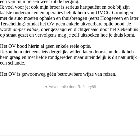
een van mijn fietsen weer uit de berging.
Ik voel voor je; ook mijn broer is serieus hartpatiënt en ook bij zijn
laatste onderzoeken en operaties heb ik hem van UMCG Groningen
met de auto moeten ophalen en thuisbrengen (eerst Hoogeveen en later
Terschelling) omdat het OV geen ènkele uitvoerbare optie bood. Je
wordt
amper valide
, opengezaagd en dichtgenaaid door het ziekenhuis
op straat gezet en vervolgens mag je zelf uitzoeken hoe je thuis komt.
Het OV bood hierin al geen ènkele reële optie.
Ik zou hem niet eens iets dergelijks willen laten doorstaan dus ik heb
hem graag en met liefde rondgereden maar uiteindelijk is dit natuurlijk
een schande.
Het OV is gewoonweg géén betrouwbare wijze van reizen.
▼ Advertentie door Refinery89