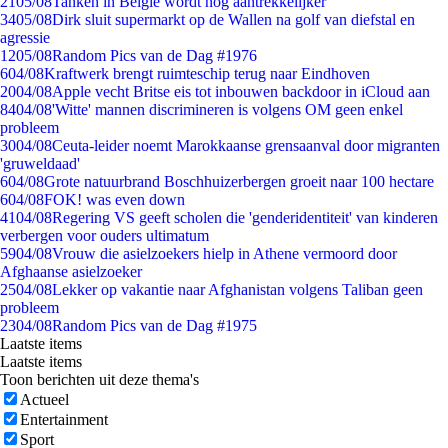
21
05/08
Tanken in België wordt nóg aantrekkelijker
34
05/08
Dirk sluit supermarkt op de Wallen na golf van diefstal en
agressie
12
05/08
Random Pics van de Dag #1976
6
04/08
Kraftwerk brengt ruimteschip terug naar Eindhoven
20
04/08
Apple vecht Britse eis tot inbouwen backdoor in iCloud aan
84
04/08
'Witte' mannen discrimineren is volgens OM geen enkel
probleem
30
04/08
Ceuta-leider noemt Marokkaanse grensaanval door migranten
'gruweldaad'
6
04/08
Grote natuurbrand Boschhuizerbergen groeit naar 100 hectare
6
04/08
FOK! was even down
41
04/08
Regering VS geeft scholen die 'genderidentiteit' van kinderen
verbergen voor ouders ultimatum
59
04/08
Vrouw die asielzoekers hielp in Athene vermoord door
Afghaanse asielzoeker
25
04/08
Lekker op vakantie naar Afghanistan volgens Taliban geen
probleem
23
04/08
Random Pics van de Dag #1975
Laatste items
Laatste items
Toon berichten uit deze thema's
Actueel
Entertainment
Sport