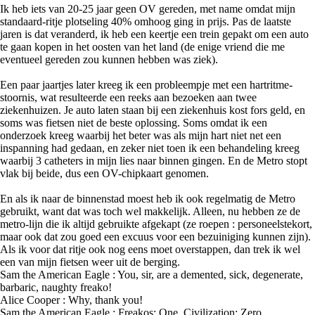
Ik heb iets van 20-25 jaar geen OV gereden, met name omdat mijn
standaard-ritje plotseling 40% omhoog ging in prijs. Pas de laatste
jaren is dat veranderd, ik heb een keertje een trein gepakt om een auto
te gaan kopen in het oosten van het land (de enige vriend die me
eventueel gereden zou kunnen hebben was ziek).
Een paar jaartjes later kreeg ik een probleempje met een hartritme-
stoornis, wat resulteerde een reeks aan bezoeken aan twee
ziekenhuizen. Je auto laten staan bij een ziekenhuis kost fors geld, en
soms was fietsen niet de beste oplossing. Soms omdat ik een
onderzoek kreeg waarbij het beter was als mijn hart niet net een
inspanning had gedaan, en zeker niet toen ik een behandeling kreeg
waarbij 3 catheters in mijn lies naar binnen gingen. En de Metro stopt
vlak bij beide, dus een OV-chipkaart genomen.
En als ik naar de binnenstad moest heb ik ook regelmatig de Metro
gebruikt, want dat was toch wel makkelijk. Alleen, nu hebben ze de
metro-lijn die ik altijd gebruikte afgekapt (ze roepen : personeelstekort,
maar ook dat zou goed een excuus voor een bezuiniging kunnen zijn).
Als ik voor dat ritje ook nog eens moet overstappen, dan trek ik wel
een van mijn fietsen weer uit de berging.
Sam the American Eagle : You, sir, are a demented, sick, degenerate,
barbaric, naughty freako!
Alice Cooper : Why, thank you!
Sam the American Eagle : Freakos: One. Civilization: Zero.