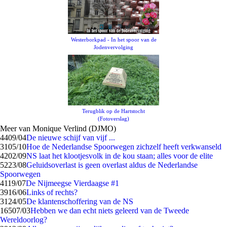
Westerborkpad - In het spoor van de
Jodenvervolging
Terugblik op de Hartstocht
(Fotoverslag)
Meer van Monique Verlind (DJMO)
44
09/04
De nieuwe schijf van vijf ...
31
05/10
Hoe de Nederlandse Spoorwegen zichzelf heeft verkwanseld
42
02/09
NS laat het klootjesvolk in de kou staan; alles voor de elite
52
23/08
Geluidsoverlast is geen overlast aldus de Nederlandse
Spoorwegen
41
19/07
De Nijmeegse Vierdaagse #1
39
16/06
Links of rechts?
31
24/05
De klantenschoffering van de NS
165
07/03
Hebben we dan echt niets geleerd van de Tweede
Wereldoorlog?