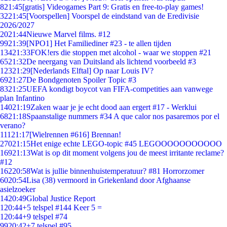
8
21:45
[gratis] Videogames Part 9: Gratis en free-to-play games!
32
21:45
[Voorspellen] Voorspel de eindstand van de Eredivisie
2026/2027
20
21:44
Nieuwe Marvel films. #12
99
21:39
[NPO1] Het Familiediner #23 - te allen tijden
134
21:33
FOK!ers die stoppen met alcohol - waar we stoppen #21
65
21:32
De neergang van Duitsland als lichtend voorbeeld #3
123
21:29
[Nederlands Elftal] Op naar Louis IV?
69
21:27
De Bondgenoten Spoiler Topic #3
83
21:25
UEFA kondigt boycot van FIFA-competities aan vanwege
plan Infantino
140
21:19
Zaken waar je je echt dood aan ergert #17 - Werklui
68
21:18
Spaanstalige nummers #34 A que calor nos pasaremos por el
verano?
111
21:17
[Wielrennen #616] Brennan!
270
21:15
Het enige echte LEGO-topic #45 LEGOOOOOOOOOOO
169
21:13
Wat is op dit moment volgens jou de meest irritante reclame?
#12
162
20:58
Wat is jullie binnenhuistemperatuur? #81 Horrorzomer
60
20:54
Lisa (38) vermoord in Griekenland door Afghaanse
asielzoeker
14
20:49
Global Justice Report
1
20:44
+5 telspel #144 Keer 5 =
1
20:44
+9 telspel #74
99
20:42
+7 telspel #95