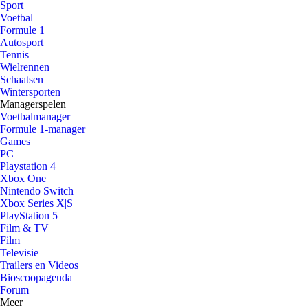
Sport
Voetbal
Formule 1
Autosport
Tennis
Wielrennen
Schaatsen
Wintersporten
Managerspelen
Voetbalmanager
Formule 1-manager
Games
PC
Playstation 4
Xbox One
Nintendo Switch
Xbox Series X|S
PlayStation 5
Film & TV
Film
Televisie
Trailers en Videos
Bioscoopagenda
Forum
Meer