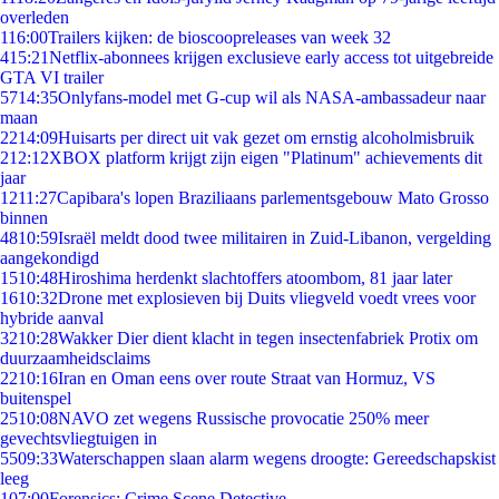
overleden
1
16:00
Trailers kijken: de bioscoopreleases van week 32
4
15:21
Netflix-abonnees krijgen exclusieve early access tot uitgebreide
GTA VI trailer
57
14:35
Onlyfans-model met G-cup wil als NASA-ambassadeur naar
maan
22
14:09
Huisarts per direct uit vak gezet om ernstig alcoholmisbruik
2
12:12
XBOX platform krijgt zijn eigen "Platinum" achievements dit
jaar
12
11:27
Capibara's lopen Braziliaans parlementsgebouw Mato Grosso
binnen
48
10:59
Israël meldt dood twee militairen in Zuid-Libanon, vergelding
aangekondigd
15
10:48
Hiroshima herdenkt slachtoffers atoombom, 81 jaar later
16
10:32
Drone met explosieven bij Duits vliegveld voedt vrees voor
hybride aanval
32
10:28
Wakker Dier dient klacht in tegen insectenfabriek Protix om
duurzaamheidsclaims
22
10:16
Iran en Oman eens over route Straat van Hormuz, VS
buitenspel
25
10:08
NAVO zet wegens Russische provocatie 250% meer
gevechtsvliegtuigen in
55
09:33
Waterschappen slaan alarm wegens droogte: Gereedschapskist
leeg
1
07:00
Forensics: Crime Scene Detective