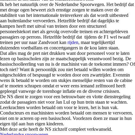
Ik heb het natuurlijk over de Nederlandse Spoorwegen. Het bedrijf dat
met droge ogen beweert zich ernstige zorgen te maken over de
stabiliteit van het internationale treinverkeer als dat wordt uitbesteed
aan buitenlandse vervoerders. Hetzelfde bedrijf dat dagelijks te
kampen heeft met uitval van treinen door een structureel
personeelstekort met als gevolg overvolle treinen en achtergebleven
passagiers op perrons. Hetzelfde bedrijf dat tijdens de F1 wel twaalf
treinen per uur naar Zandvoort kan
rijden
, maar tegelijkertijd
duizenden voetbalfans en concertgangers in de kou laten staan.
Dat alles mag de pret niet drukken want door personeel voor te laten
lezen op basisscholen zijn ze maatschappelijk verantwoord bezig. De
basisschoolleerling van nu is de machinist van de toekomst immers? Of
toch niet? Want ik persoonlijk zou niet betaald willen worden om
uitgescholden of bespuugd te worden door een zwartrijder. Evenmin
wens ik betaald te worden om stukjes menselijke resten van de cabine
af te moeten schrapen omdat er weer eens iemand zelfmoord heeft
gepleegd vanwege de torenhoge inflatie en de diverse crisissen.
De NS dient te zorgen voor een betrouwbare en vlotte dienstregeling
zodat de passagiers niet voor Jan Lul op hun trein staan te wachten.
Leerkrachten worden betaald om voor te lezen, het is hun vak.
Conducteurs en machinisten worden betaald om mensen te vervoeren,
niet om te acteren op een basisschool. Voorlezen doen ze maar in hun
eigen tijd aan hun eigen kinderen.
Met deze actie heeft de NS zichzelf compleet verkwanseld.
Nederlandse spoorwegen