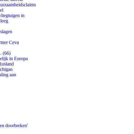
duurzaamheidsclaims
el
iegtuigen in
 leeg
tslagen
rtner Ceva
. (66)
lijk in Europa
Rusland
ichigan
aling aan
pen doorbreken'