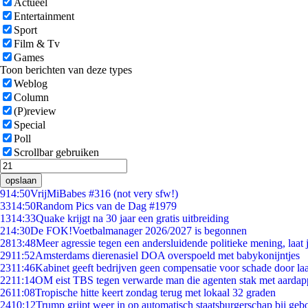
Actueel
Entertainment
Sport
Film & Tv
Games
Toon berichten van deze types
Weblog
Column
(P)review
Special
Poll
Scrollbar gebruiken
opslaan
9
14:50
VrijMiBabes #316 (not very sfw!)
33
14:50
Random Pics van de Dag #1979
13
14:33
Quake krijgt na 30 jaar een gratis uitbreiding
2
14:30
De FOK!Voetbalmanager 2026/2027 is begonnen
28
13:48
Meer agressie tegen een andersluidende politieke mening, laat j
29
11:52
Amsterdams dierenasiel DOA overspoeld met babykonijntjes
23
11:46
Kabinet geeft bedrijven geen compensatie voor schade door la
22
11:14
OM eist TBS tegen verwarde man die agenten stak met aardap
26
11:08
Tropische hitte keert zondag terug met lokaal 32 graden
24
10:12
Trump grijpt weer in op automatisch staatsburgerschap bij geb