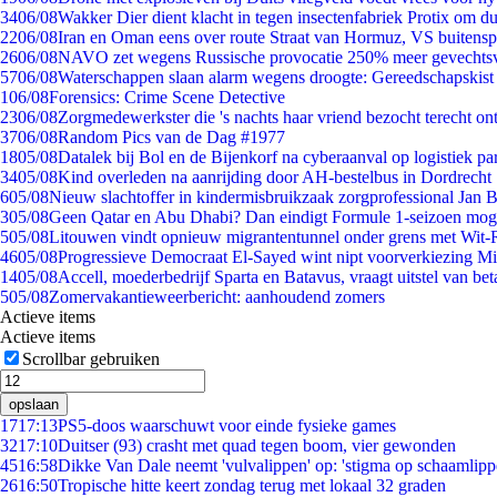
34
06/08
Wakker Dier dient klacht in tegen insectenfabriek Protix om 
22
06/08
Iran en Oman eens over route Straat van Hormuz, VS buitensp
26
06/08
NAVO zet wegens Russische provocatie 250% meer gevechtsvl
57
06/08
Waterschappen slaan alarm wegens droogte: Gereedschapskist
1
06/08
Forensics: Crime Scene Detective
23
06/08
Zorgmedewerkster die 's nachts haar vriend bezocht terecht on
37
06/08
Random Pics van de Dag #1977
18
05/08
Datalek bij Bol en de Bijenkorf na cyberaanval op logistiek pa
34
05/08
Kind overleden na aanrijding door AH-bestelbus in Dordrecht
6
05/08
Nieuw slachtoffer in kindermisbruikzaak zorgprofessional Jan B
3
05/08
Geen Qatar en Abu Dhabi? Dan eindigt Formule 1-seizoen moge
5
05/08
Litouwen vindt opnieuw migrantentunnel onder grens met Wit-
46
05/08
Progressieve Democraat El-Sayed wint nipt voorverkiezing M
14
05/08
Accell, moederbedrijf Sparta en Batavus, vraagt uitstel van bet
5
05/08
Zomervakantieweerbericht: aanhoudend zomers
Actieve items
Actieve items
Scrollbar gebruiken
opslaan
17
17:13
PS5-doos waarschuwt voor einde fysieke games
32
17:10
Duitser (93) crasht met quad tegen boom, vier gewonden
45
16:58
Dikke Van Dale neemt 'vulvalippen' op: 'stigma op schaamlip
26
16:50
Tropische hitte keert zondag terug met lokaal 32 graden