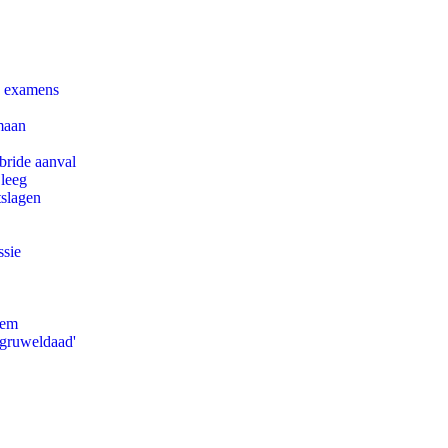
e examens
maan
bride aanval
 leeg
tslagen
ssie
eem
'gruweldaad'