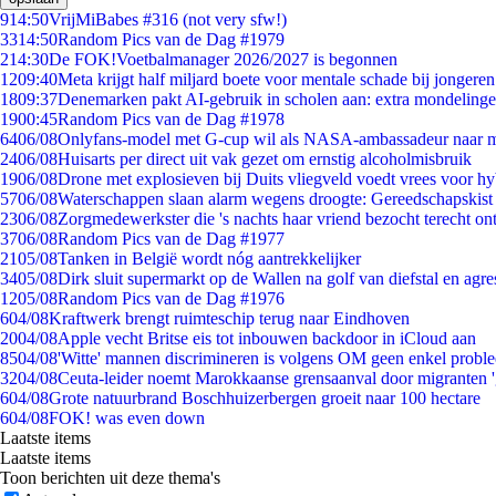
9
14:50
VrijMiBabes #316 (not very sfw!)
33
14:50
Random Pics van de Dag #1979
2
14:30
De FOK!Voetbalmanager 2026/2027 is begonnen
12
09:40
Meta krijgt half miljard boete voor mentale schade bij jongeren
18
09:37
Denemarken pakt AI-gebruik in scholen aan: extra mondeling
19
00:45
Random Pics van de Dag #1978
64
06/08
Onlyfans-model met G-cup wil als NASA-ambassadeur naar 
24
06/08
Huisarts per direct uit vak gezet om ernstig alcoholmisbruik
19
06/08
Drone met explosieven bij Duits vliegveld voedt vrees voor hy
57
06/08
Waterschappen slaan alarm wegens droogte: Gereedschapskist
23
06/08
Zorgmedewerkster die 's nachts haar vriend bezocht terecht on
37
06/08
Random Pics van de Dag #1977
21
05/08
Tanken in België wordt nóg aantrekkelijker
34
05/08
Dirk sluit supermarkt op de Wallen na golf van diefstal en agre
12
05/08
Random Pics van de Dag #1976
6
04/08
Kraftwerk brengt ruimteschip terug naar Eindhoven
20
04/08
Apple vecht Britse eis tot inbouwen backdoor in iCloud aan
85
04/08
'Witte' mannen discrimineren is volgens OM geen enkel probl
32
04/08
Ceuta-leider noemt Marokkaanse grensaanval door migranten 
6
04/08
Grote natuurbrand Boschhuizerbergen groeit naar 100 hectare
6
04/08
FOK! was even down
Laatste items
Laatste items
Toon berichten uit deze thema's