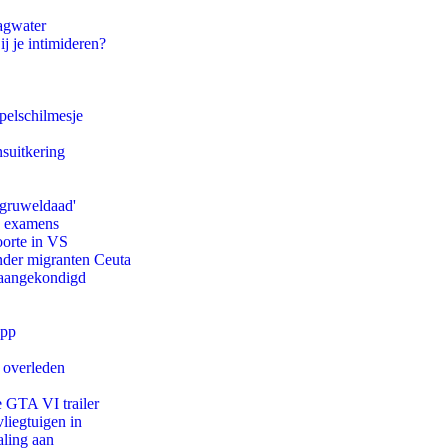
agwater
ij je intimideren?
pelschilmesje
suitkering
'gruweldaad'
e examens
oorte in VS
onder migranten Ceuta
g aangekondigd
app
d overleden
e GTA VI trailer
iegtuigen in
aling aan