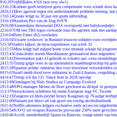
9
16:29
VrijMiBabes #316 (not very sfw!)
23
16:25
Kabinet geeft bedrijven geen compensatie voor schade door la
28
16:21
Meer agressie tegen een andersluidende politieke mening, laat j
13
16:14
Quake krijgt na 30 jaar een gratis uitbreiding
33
16:10
Random Pics van de Dag #1979
29
16:08
Amsterdams dierenasiel DOA overspoeld met babykonijntjes
22
16:07
OM eist TBS tegen verwarde man die agenten stak met aardap
23
16:04
Peter Faber (82) overleden
23
16:04
'Zwarte weduwes' in Rusland trouwen soldaten voor overlijden
5
15:58
Trailers kijken: de bioscoopreleases van week 32
12
15:55
Meta krijgt half miljard boete voor mentale schade bij jongeren
32
15:43
Ceuta-leider noemt Marokkaanse grensaanval door migranten 
18
15:41
Denemarken pakt AI-gebruik in scholen aan: extra mondeling
24
15:35
Trump grijpt weer in op automatisch staatsburgerschap bij geb
36
15:28
Spaanse politie: minstens tien voor terrorisme veroordeelden 
69
15:03
Israël meldt dood twee militairen in Zuid-Libanon, vergeldin
44
14:47
Trump wil dat J.D. Vance hem in 2028 opvolgt
14
13:49
Ontslagen bij Halo Studios na Campaign Evolved
29
13:48
NPO-manager Menno de Boer geschorst na dickpic in groeps
1
13:37
Nieuwkomers schitteren bij ruime Europese zege FC Twente
14
12:19
Zangeres en Idols-jurylid Jerney Kaagman op 79-jarige leeftij
24
12:00
Huisarts per direct uit vak gezet om ernstig alcoholmisbruik
10
11:41
Netflix-abonnees krijgen exclusieve early access tot uitgebreid
26
10:54
NAVO zet wegens Russische provocatie 250% meer gevechtsvl
14
10:46
Accell, moederbedrijf Sparta en Batavus, vraagt uitstel van bet