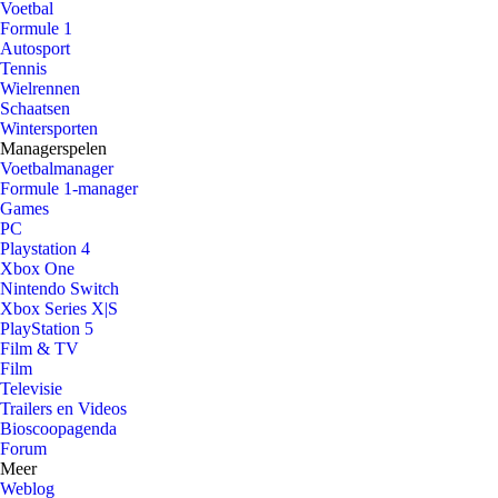
Voetbal
Formule 1
Autosport
Tennis
Wielrennen
Schaatsen
Wintersporten
Managerspelen
Voetbalmanager
Formule 1-manager
Games
PC
Playstation 4
Xbox One
Nintendo Switch
Xbox Series X|S
PlayStation 5
Film & TV
Film
Televisie
Trailers en Videos
Bioscoopagenda
Forum
Meer
Weblog