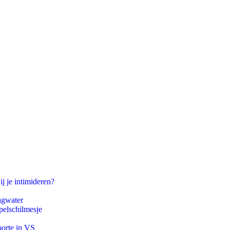
ij je intimideren?
agwater
pelschilmesje
oorte in VS