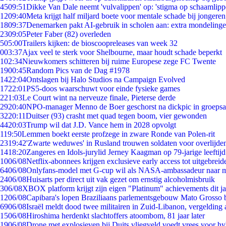
45
09:51
Dikke Van Dale neemt 'vulvalippen' op: 'stigma op schaamlip
12
09:40
Meta krijgt half miljard boete voor mentale schade bij jongeren
18
09:37
Denemarken pakt AI-gebruik in scholen aan: extra mondeling
23
09:05
Peter Faber (82) overleden
5
05:00
Trailers kijken: de bioscoopreleases van week 32
0
03:37
Ajax veel te sterk voor Shelbourne, maar houdt schade beperkt
1
02:34
Nieuwkomers schitteren bij ruime Europese zege FC Twente
19
00:45
Random Pics van de Dag #1978
14
22:04
Ontslagen bij Halo Studios na Campaign Evolved
17
22:01
PS5-doos waarschuwt voor einde fysieke games
2
21:03
Le Court wint na nerveuze finale, Pieterse derde
29
20:40
NPO-manager Menno de Boer geschorst na dickpic in groeps
32
20:11
Duitser (93) crasht met quad tegen boom, vier gewonden
44
20:03
Trump wil dat J.D. Vance hem in 2028 opvolgt
1
19:50
Lemmen boekt eerste profzege in zware Ronde van Polen-rit
23
19:42
'Zwarte weduwes' in Rusland trouwen soldaten voor overlijden
14
18:20
Zangeres en Idols-jurylid Jerney Kaagman op 79-jarige leeftij
10
06/08
Netflix-abonnees krijgen exclusieve early access tot uitgebreid
64
06/08
Onlyfans-model met G-cup wil als NASA-ambassadeur naar 
24
06/08
Huisarts per direct uit vak gezet om ernstig alcoholmisbruik
3
06/08
XBOX platform krijgt zijn eigen "Platinum" achievements dit ja
12
06/08
Capibara's lopen Braziliaans parlementsgebouw Mato Grosso 
69
06/08
Israël meldt dood twee militairen in Zuid-Libanon, vergeldin
15
06/08
Hiroshima herdenkt slachtoffers atoombom, 81 jaar later
19
06/08
Drone met explosieven bij Duits vliegveld voedt vrees voor hy