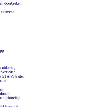
pen doorbreken'
e examens
app
suitkering
d overleden
e GTA VI trailer
maan
ar
binnen
g aangekondigd
bride aanval