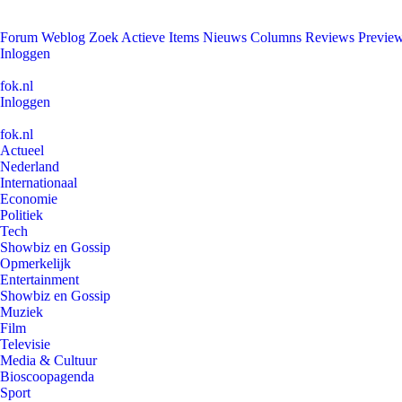
Forum
Weblog
Zoek
Actieve Items
Nieuws
Columns
Reviews
Previe
Inloggen
fok.nl
Inloggen
fok.nl
Actueel
Nederland
Internationaal
Economie
Politiek
Tech
Showbiz en Gossip
Opmerkelijk
Entertainment
Showbiz en Gossip
Muziek
Film
Televisie
Media & Cultuur
Bioscoopagenda
Sport