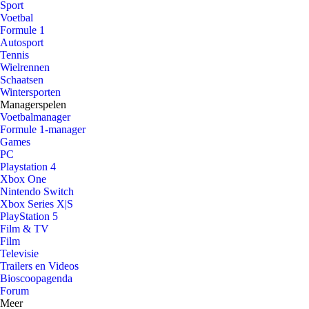
Sport
Voetbal
Formule 1
Autosport
Tennis
Wielrennen
Schaatsen
Wintersporten
Managerspelen
Voetbalmanager
Formule 1-manager
Games
PC
Playstation 4
Xbox One
Nintendo Switch
Xbox Series X|S
PlayStation 5
Film & TV
Film
Televisie
Trailers en Videos
Bioscoopagenda
Forum
Meer