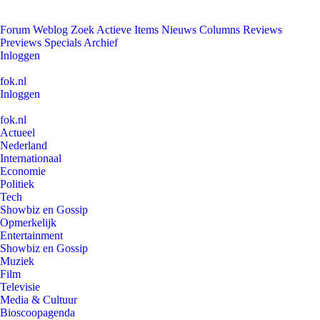
Forum
Weblog
Zoek
Actieve Items
Nieuws
Columns
Reviews
Previews
Specials
Archief
Inloggen
fok.nl
Inloggen
fok.nl
Actueel
Nederland
Internationaal
Economie
Politiek
Tech
Showbiz en Gossip
Opmerkelijk
Entertainment
Showbiz en Gossip
Muziek
Film
Televisie
Media & Cultuur
Bioscoopagenda