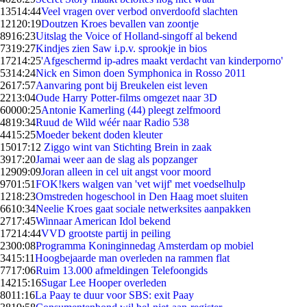
135
14:44
Veel vragen over verbod onverdoofd slachten
121
20:19
Doutzen Kroes bevallen van zoontje
89
16:23
Uitslag the Voice of Holland-singoff al bekend
73
19:27
Kindjes zien Saw i.p.v. sprookje in bios
172
14:25
'Afgeschermd ip-adres maakt verdacht van kinderporno'
53
14:24
Nick en Simon doen Symphonica in Rosso 2011
26
17:57
Aanvaring pont bij Breukelen eist leven
22
13:04
Oude Harry Potter-films omgezet naar 3D
600
00:25
Antonie Kamerling (44) pleegt zelfmoord
48
19:34
Ruud de Wild wéér naar Radio 538
44
15:25
Moeder bekent doden kleuter
150
17:12
Ziggo wint van Stichting Brein in zaak
39
17:20
Jamai weer aan de slag als popzanger
129
09:09
Joran alleen in cel uit angst voor moord
97
01:51
FOK!kers walgen van 'vet wijf' met voedselhulp
12
18:23
Omstreden hogeschool in Den Haag moet sluiten
66
10:34
Neelie Kroes gaat sociale netwerksites aanpakken
27
17:45
Winnaar American Idol bekend
172
14:44
VVD grootste partij in peiling
23
00:08
Programma Koninginnedag Amsterdam op mobiel
34
15:11
Hoogbejaarde man overleden na rammen flat
77
17:06
Ruim 13.000 afmeldingen Telefoongids
142
15:16
Sugar Lee Hooper overleden
80
11:16
La Paay te duur voor SBS: exit Paay