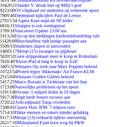
38
19:58
Consumentenbond wil bel-niet-aan-register
104
20:21
Sander V. dronk bier op Milly's graf
92
23:00
OV-chipkaart zet studenten op verkeerde spoor
78
09:46
Dieptepunt kijkcijfers Paul de Leeuw
279
15:54
Agnes Kant stopt als SP-leider
68
16:31
Shoppen is ook zondagsrust
17
09:16
Vancouver Update 23:00 uur
19
13:26
Eén op tien meldingen kindermishandeling vals
114
20:09
Buschauffeur rijdt lastige passagier aan
55
09:53
Studenten slapen in universiteit
140
03:17
Meisje (15) zwanger na pijpbeurt
50
20:52
Geen strippenkaart meer te koop in Rotterdam
70
18:40
'Kloon iPad al lang te koop in Azië'
34
05:32
Winnares Op zoek naar Mary Poppins bekend
107
22:54
Protest tegen 'dikkentaks' Air France-KLM
25
15:04
Winnaars Golden Globes bekend
54
17:25
Marco Borsato is Twitteraar van het Jaar
17
23:06
Nauwelijks problemen op het spoor
119
13:40
Avatar: 1 miljard dollar in 19 dagen
59
17:38
Birgit biedt Jensen excuses aan
37
20:22
Artis-nijlpaard Tanja overleden
72
08:01
Glazen Huis 3FM: 7 miljoen euro
57
14:10
Dikke mensen en rokers minder gelukkig
91
17:33
Meisje (13) verkracht tijdens ontvoering
262
17:16
Mohammed Enait boos weg bij P&W