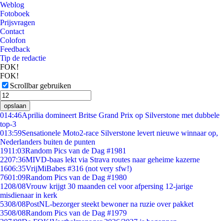
Weblog
Fotoboek
Prijsvragen
Contact
Colofon
Feedback
Tip de redactie
FOK!
FOK!
Scrollbar gebruiken
opslaan
0
14:46
Aprilia domineert Britse Grand Prix op Silverstone met dubbele
top-3
0
13:59
Sensationele Moto2-race Silverstone levert nieuwe winnaar op,
Nederlanders buiten de punten
19
11:03
Random Pics van de Dag #1981
22
07:36
MIVD-baas lekt via Strava routes naar geheime kazerne
16
06:35
VrijMiBabes #316 (not very sfw!)
76
01:09
Random Pics van de Dag #1980
12
08/08
Vrouw krijgt 30 maanden cel voor afpersing 12-jarige
misdienaar in kerk
53
08/08
PostNL-bezorger steekt bewoner na ruzie over pakket
35
08/08
Random Pics van de Dag #1979