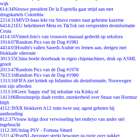
wijk
6
14:34
Nieuwe president De la Espriella gaat strijd aan met
drugskartels Colombia
22
14:31
MIVD-baas lekt via Strava routes naar geheime kazerne
64
14:21
EU bekritiseert Meta en TikTok om verspreiden desinformatie
Ceuta
41
14:16
Vinted-foto's van vrouwen massaal gedeeld op seksfora
19
14:07
Random Pics van de Dag #1981
44
14:03
Houthi's vallen Saoedi-Arabië en Jemen aan, dreigen met
blokkade olieroute
30
13:55
China boekt doorbraak in eigen chipmachines, druk op ASML
groeit
20
13:47
Random Pics van de Dag #1978
76
13:16
Random Pics van de Dag #1980
13
13:16
FIFA ziet kritiek op Infantino als desinformatie, Noorwegen
eist zijn aftreden
13
13:10
Geen 'happy end' bij seksdate via Kinky.nl
14
13:06
Benzineprijs daalt verder, onzekerheid over Straat van Hormuz
blijft
41
12:39
XR blokkeert A12 ruim twee uur, agent gebeten bij
aanhouding
8
12:37
Vrouw krijgt door verwisseling het embryo van ander stel
ingebracht
11
12:30
Uitslag PSV - Fortuna Sittard
53
11:42
PostNL-bezorger steekt bewoner na ruzie over pakket