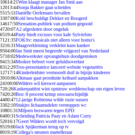
106
14:21
Wim klaagt manager Jan Smit aan
120
13:44
Sonja Bakker gaat scheiden
55
15:11
Daniëlle Oerlemans bevallen
33
07:00
Kohl beschuldigt Dekker en Boogerd
146
17:50
Sensation-publiek van podium gegooid
47
20:07
A2 afgesloten door ongeluk
65
19:44
Party biedt excuses voor kale Sylviefoto
71
21:35
FOK!tv: musicals niet alleen voor homo's
32
16:31
Maagverkleining verkleint kans kanker
95
04:00
Jan Smit meest begeerde vrijgezel van Nederland
57
18:02
Medewerkster opvangtehuis doodgestoken
94
15:34
Moskee beboet voor geluidsoverlast
83
12:29
Tros-presentatrice lanceert website vegetariërs
127
17:14
Kinderleidster vermoordt duif in bijzijn kinderen
39
10:06
Alkmaar gaat prostitutie keihard aanpakken
241
00:06
Wilders wil kieswet aanpassen
7
20:26
Kankerpatiënt wint opnieuw weddenschap om eigen leven
74
20:20
Bos: 8 procent krimp onwaarschijnlijk
44
00:47
12-jarige Robienna wilde ruzie sussen
33
02:10
Stukjes lichaamsdelen verstoppen wc
108
01:31
Miljoen bezwaren tegen EPD
64
00:31
Scheiding Patricia Paay en Adam Curry
520
16:17
Geert Wilders wordt toch vervolgd
95
19:00
Jack Spijkerman terug op tv
80
19:19
Collega's steunen martelleraar