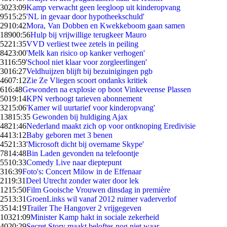
30
23:09
Kamp verwacht geen leegloop uit kinderopvang
95
15:25
'NL in gevaar door hypotheekschuld'
29
10:42
Mora, Van Dobben en Kwekkeboom gaan samen
189
00:56
Hulp bij vrijwillige terugkeer Mauro
52
21:35
VVD verliest twee zetels in peiling
84
23:00
'Melk kan risico op kanker verhogen'
31
16:59
'School niet klaar voor zorgleerlingen'
30
16:27
Veldhuijzen blijft bij bezuinigingen pgb
46
07:12
Zie Ze Vliegen scoort ondanks kritiek
6
16:48
Gewonden na explosie op boot Vinkeveense Plassen
50
19:14
KPN verhoogt tarieven abonnement
32
15:06
'Kamer wil uurtarief voor kinderopvang'
138
15:35
Gewonden bij huldiging Ajax
48
21:46
Nederland maakt zich op voor ontknoping Eredivisie
44
13:12
Baby geboren met 3 benen
45
21:33
'Microsoft dicht bij overname Skype'
78
14:48
Bin Laden gevonden na telefoontje
55
10:33
Comedy Live naar dieptepunt
3
16:39
Foto's: Concert Milow in de Effenaar
21
19:31
Deel Utrecht zonder water door lek
12
15:50
Film Gooische Vrouwen dinsdag in première
25
13:31
GroenLinks wil vanaf 2012 ruimer vaderverlof
35
14:19
Trailer The Hangover 2 vrijgegeven
103
21:09
Minister Kamp hakt in sociale zekerheid
40
20:29
Secret Story maakt beloftes nog niet waar