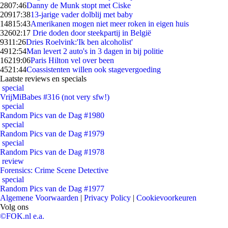
28
07:46
Danny de Munk stopt met Ciske
209
17:38
13-jarige vader dolblij met baby
148
15:43
Amerikanen mogen niet meer roken in eigen huis
326
02:17
Drie doden door steekpartij in België
93
11:26
Dries Roelvink:'Ik ben alcoholist'
49
12:54
Man levert 2 auto's in 3 dagen in bij politie
162
19:06
Paris Hilton vel over been
45
21:44
Coassistenten willen ook stagevergoeding
Laatste reviews en specials
special
VrijMiBabes #316 (not very sfw!)
special
Random Pics van de Dag #1980
special
Random Pics van de Dag #1979
special
Random Pics van de Dag #1978
review
Forensics: Crime Scene Detective
special
Random Pics van de Dag #1977
Algemene Voorwaarden
|
Privacy Policy
|
Cookievoorkeuren
Volg ons
©FOK.nl e.a.