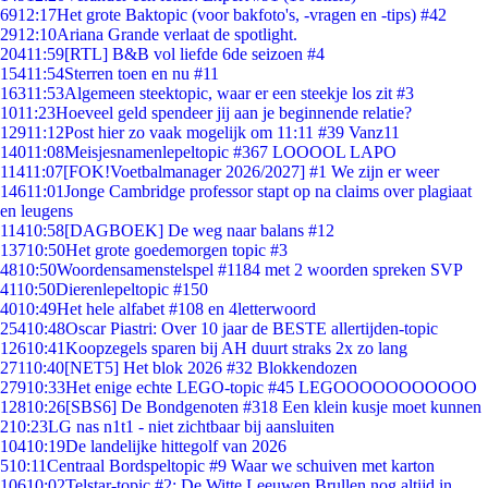
69
12:17
Het grote Baktopic (voor bakfoto's, -vragen en -tips) #42
29
12:10
Ariana Grande verlaat de spotlight.
204
11:59
[RTL] B&B vol liefde 6de seizoen #4
154
11:54
Sterren toen en nu #11
163
11:53
Algemeen steektopic, waar er een steekje los zit #3
10
11:23
Hoeveel geld spendeer jij aan je beginnende relatie?
129
11:12
Post hier zo vaak mogelijk om 11:11 #39 Vanz11
140
11:08
Meisjesnamenlepeltopic #367 LOOOOL LAPO
114
11:07
[FOK!Voetbalmanager 2026/2027] #1 We zijn er weer
146
11:01
Jonge Cambridge professor stapt op na claims over plagiaat
en leugens
114
10:58
[DAGBOEK] De weg naar balans #12
137
10:50
Het grote goedemorgen topic #3
48
10:50
Woordensamenstelspel #1184 met 2 woorden spreken SVP
41
10:50
Dierenlepeltopic #150
40
10:49
Het hele alfabet #108 en 4letterwoord
254
10:48
Oscar Piastri: Over 10 jaar de BESTE allertijden-topic
126
10:41
Koopzegels sparen bij AH duurt straks 2x zo lang
271
10:40
[NET5] Het blok 2026 #32 Blokkendozen
279
10:33
Het enige echte LEGO-topic #45 LEGOOOOOOOOOOO
128
10:26
[SBS6] De Bondgenoten #318 Een klein kusje moet kunnen
2
10:23
LG nas n1t1 - niet zichtbaar bij aansluiten
104
10:19
De landelijke hittegolf van 2026
5
10:11
Centraal Bordspeltopic #9 Waar we schuiven met karton
106
10:02
Telstar-topic #2: De Witte Leeuwen Brullen nog altijd in