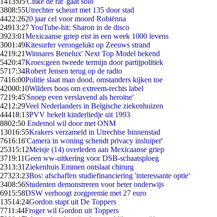
14
13:05
'Ciske de rat' gaat solo
38
08:55
Utrechter scheurt met 135 door stad
44
22:26
20 jaar cel voor moord Robiënna
249
13:27
YouTube-hit: Sharon in de disco
39
23:01
Mexicaanse griep eist in een week 1000 levens
30
01:49
Kitesurfer verongelukt op Zeeuws strand
42
19:21
Winnares Benelux' Next Top Model bekend
54
20:47
Kroes:geen tweede termijn door partijpolitiek
57
17:34
Robert Jensen terug op de radio
74
16:00
Politie slaat man dood, omstanders kijken toe
420
00:10
Wilders boos om extreem-rechts label
72
19:45
'Snoep even verslavend als heroïne'
42
12:29
Veel Nederlanders in Belgische ziekenhuizen
444
18:13
PVV hekelt kinderliedje uit 1993
88
02:50
Endemol wil door met ONM
130
16:55
Krakers verzameld in Utrechtse binnenstad
76
16:16
'Camera in woning schendt privacy insluiper'
253
15:12
Meisje (14) overleden aan Mexicaanse griep
37
19:11
Geen ww-uitkering voor DSB-schaatsploeg
23
13:31
Ziekenhuis Emmen ontslaat chirurg
273
23:23
Bos: afschaffen studiefinanciering 'interessante optie'
34
08:56
Studenten demonstreren voor beter onderwijs
69
15:58
DSW verhoogt zorgpremie met 27 euro
135
14:24
Gordon stapt uit De Toppers
77
11:44
Froger wil Gordon uit Toppers