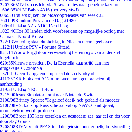
22
07:36
MIVD-baas lekt via Strava routes naar geheime kazerne
16
06:35
VrijMiBabes #316 (not very sfw!)
6
06:30
Trailers kijken: de bioscoopreleases van week 32
76
01:09
Random Pics van de Dag #1980
1
00:01
Uitslag AZ - ADO Den Haag
10
23:46
Hoe 30 landen zich voorbereiden op mogelijke oorlog met
China en Noord-Korea
3
22:13
Vollering slaat dubbelslag in Nice en neemt geel over
11
22:11
Uitslag PSV - Fortuna Sittard
8
21:14
Vrouw krijgt door verwisseling het embryo van ander stel
ingebracht
6
20:35
Nieuwe president De la Espriella gaat strijd aan met
drugskartels Colombia
13
20:11
Geen 'happy end' bij seksdate via Kinky.nl
41
19:57
XR blokkeert A12 ruim twee uur, agent gebeten bij
aanhouding
3
19:21
Uitslag NEC - Telstar
22
15:00
Jesus Simulator komt naar Nintendo Switch
31
08/08
Britney Spears: "Ik geloof dat ik heb gefaald als moeder"
51
08/08
VS: kans op Russische aanval op NAVO-land groeit,
munitietekort wordt probleem
12
08/08
Broer 135 keer gestoken en gesneden: zes jaar cel en tbs voor
doodslag Gouda
22
08/08
RIVM vindt PFAS in al de geteste moedermelk, borstvoeding
blijft advies