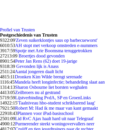
Profiel van Trusten
Postgeschiedenis van Trusten
93
22:09
'Zeven suikerklontjes saus op barbecueworst'
60
10:53
AH stopt met verkoop omstreden e-nummers
39
17:59
Spotje met Arie Boomsma teruggetrokken
272
13:09
Broertjes dood gevonden
89
01:54
Peter Jan Rens (62) doet 19-jarige
93
18:39
Gevonden lijk is Anass
25
11:24
Aantal jongeren daalt licht
48
15:11
Dronken Kim Wilde brengt serenade
11
16:45
Mandela heeft longinfectie; behandeling slaat aan
13
14:13
Sharon Osbourne liet borsten weghalen
44
13:05
Zeilbroers nu al gestrand
57
19:59
Lijstverbinding PvdA, SP en GroenLinks
149
22:15
'Taalniveau hbo-student schrikbarend laag'
79
21:50
Robert M: Had ik me maar van kant gemaakt
229
18:43
Plannen voor iPad-basisschool
25
01:09
Lid RvC Ajax haalt hard uit naar Telegraaf
49
00:12
Purmerender steekt woningovervallers neer
48
17:07
Cruijff en tien jeugdtrainers naar de rechter