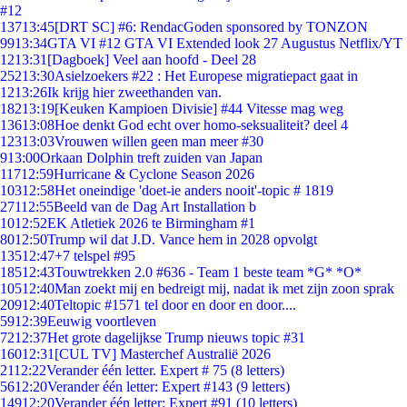
#12
137
13:45
[DRT SC] #6: RendacGoden sponsored by TONZON
99
13:34
GTA VI #12 GTA VI Extended look 27 Augustus Netflix/YT
12
13:31
[Dagboek] Veel aan hoofd - Deel 28
252
13:30
Asielzoekers #22 : Het Europese migratiepact gaat in
12
13:26
Ik krijg hier zweethanden van.
182
13:19
[Keuken Kampioen Divisie] #44 Vitesse mag weg
136
13:08
Hoe denkt God echt over homo-seksualiteit? deel 4
123
13:03
Vrouwen willen geen man meer #30
9
13:00
Orkaan Dolphin treft zuiden van Japan
117
12:59
Hurricane & Cyclone Season 2026
103
12:58
Het oneindige 'doet-ie anders nooit'-topic # 1819
271
12:55
Beeld van de Dag Art Installation b
10
12:52
EK Atletiek 2026 te Birmingham #1
80
12:50
Trump wil dat J.D. Vance hem in 2028 opvolgt
135
12:47
+7 telspel #95
185
12:43
Touwtrekken 2.0 #636 - Team 1 beste team *G* *O*
105
12:40
Man zoekt mij en bedreigt mij, nadat ik met zijn zoon sprak
209
12:40
Teltopic #1571 tel door en door en door....
59
12:39
Eeuwig voortleven
72
12:37
Het grote dagelijkse Trump nieuws topic #31
160
12:31
[CUL TV] Masterchef Australië 2026
21
12:22
Verander één letter. Expert # 75 (8 letters)
56
12:20
Verander één letter: Expert #143 (9 letters)
149
12:20
Verander één letter: Expert #91 (10 letters)