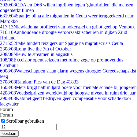
39
20:08
CDA en D66 willen ingrijpen tegen 'gluurbrillen' die mensen
ongemerkt filmen
63
19:04
Spanje: bijna alle migranten in Ceuta weer teruggekeerd naar
Marokko
4
17:13
Niewiadoma profiteert van pokerspel en grijpt geel op Ventoux
7
16:10
Aanhoudende droogte veroorzaakt scheuren in dijken Zuid-
Holland
27
15:52
Italië hindert reizigers uit Spanje na migratiecrisis Ceuta
23
08/08
Long live the 7th of October
2
08/08
Nieuw te streamen in augustus
1
08/08
Excelsior opent seizoen met ruime zege op promovendus
Cambuur
60
08/08
Waterschappen slaan alarm wegens droogte: Gereedschapskist
leeg
37
08/08
Random Pics van de Dag #1833
16
08/08
Meta krijgt half miljard boete voor mentale schade bij jongeren
42
08/08
Voedselprijzen wereldwijd op hoogste niveau in ruim drie jaar
29
08/08
Kabinet geeft bedrijven geen compensatie voor schade door
laagwater
Forum
Forum
Scrollbar gebruiken
opslaan