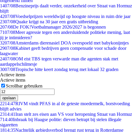
ongemerkt filmen
14
07/08
Benzineprijs daalt verder, onzekerheid over Straat van Hormuz
blijft
42
07/08
Voedselprijzen wereldwijd op hoogste niveau in ruim drie jaar
23
07/08
Quake krijgt na 30 jaar een gratis uitbreiding
2
07/08
De FOK!Voetbalmanager 2026/2027 is begonnen
71
07/08
Meer agressie tegen een andersluidende politieke mening, laat
jij je intimideren?
32
07/08
Amsterdams dierenasiel DOA overspoeld met babykonijntjes
29
07/08
Kabinet geeft bedrijven geen compensatie voor schade door
laagwater
24
07/08
OM eist TBS tegen verwarde man die agenten stak met
aardappelschilmesje
30
07/08
Tropische hitte keert zondag terug met lokaal 32 graden
Actieve items
Actieve items
Scrollbar gebruiken
opslaan
22
14:47
RIVM vindt PFAS in al de geteste moedermelk, borstvoeding
blijft advies
23
14:41
Iran stelt zes eisen aan VS voor heropening Straat van Hormuz
7
14:40
Inbraak bij Haagse politie: dieven betrapt bij stelen illegale
sigaretten
18
14:35
Nachtelijk gebiedsverbod brengt rust terug in Rotterdamse