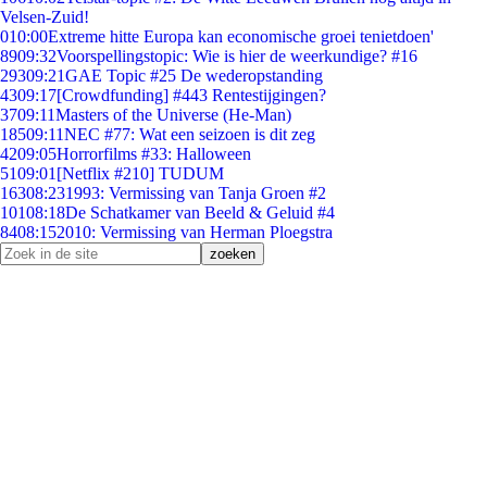
Velsen-Zuid!
0
10:00
Extreme hitte Europa kan economische groei tenietdoen'
89
09:32
Voorspellingstopic: Wie is hier de weerkundige? #16
293
09:21
GAE Topic #25 De wederopstanding
43
09:17
[Crowdfunding] #443 Rentestijgingen?
37
09:11
Masters of the Universe (He-Man)
185
09:11
NEC #77: Wat een seizoen is dit zeg
42
09:05
Horrorfilms #33: Halloween
51
09:01
[Netflix #210] TUDUM
163
08:23
1993: Vermissing van Tanja Groen #2
101
08:18
De Schatkamer van Beeld & Geluid #4
84
08:15
2010: Vermissing van Herman Ploegstra