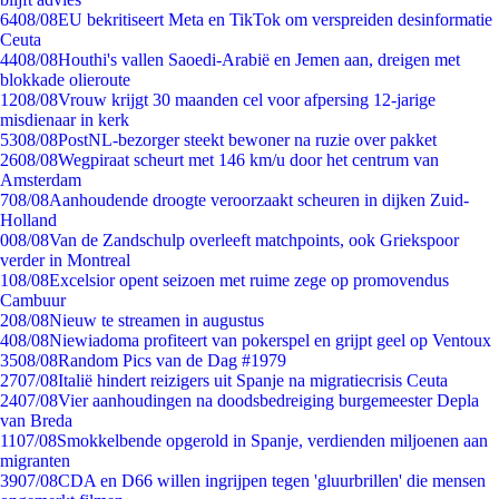
64
08/08
EU bekritiseert Meta en TikTok om verspreiden desinformatie
Ceuta
44
08/08
Houthi's vallen Saoedi-Arabië en Jemen aan, dreigen met
blokkade olieroute
12
08/08
Vrouw krijgt 30 maanden cel voor afpersing 12-jarige
misdienaar in kerk
53
08/08
PostNL-bezorger steekt bewoner na ruzie over pakket
26
08/08
Wegpiraat scheurt met 146 km/u door het centrum van
Amsterdam
7
08/08
Aanhoudende droogte veroorzaakt scheuren in dijken Zuid-
Holland
0
08/08
Van de Zandschulp overleeft matchpoints, ook Griekspoor
verder in Montreal
1
08/08
Excelsior opent seizoen met ruime zege op promovendus
Cambuur
2
08/08
Nieuw te streamen in augustus
4
08/08
Niewiadoma profiteert van pokerspel en grijpt geel op Ventoux
35
08/08
Random Pics van de Dag #1979
27
07/08
Italië hindert reizigers uit Spanje na migratiecrisis Ceuta
24
07/08
Vier aanhoudingen na doodsbedreiging burgemeester Depla
van Breda
11
07/08
Smokkelbende opgerold in Spanje, verdienden miljoenen aan
migranten
39
07/08
CDA en D66 willen ingrijpen tegen 'gluurbrillen' die mensen