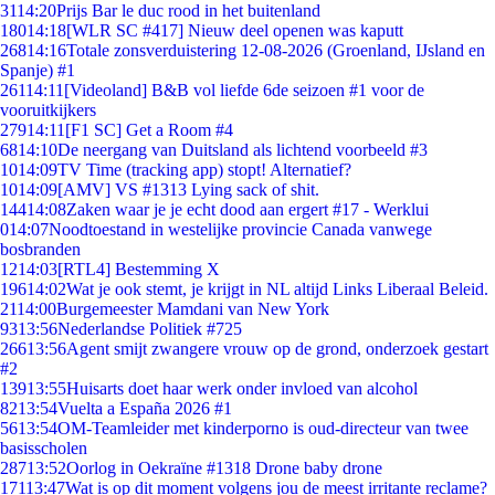
31
14:20
Prijs Bar le duc rood in het buitenland
180
14:18
[WLR SC #417] Nieuw deel openen was kaputt
268
14:16
Totale zonsverduistering 12-08-2026 (Groenland, IJsland en
Spanje) #1
261
14:11
[Videoland] B&B vol liefde 6de seizoen #1 voor de
vooruitkijkers
279
14:11
[F1 SC] Get a Room #4
68
14:10
De neergang van Duitsland als lichtend voorbeeld #3
10
14:09
TV Time (tracking app) stopt! Alternatief?
10
14:09
[AMV] VS #1313 Lying sack of shit.
144
14:08
Zaken waar je je echt dood aan ergert #17 - Werklui
0
14:07
Noodtoestand in westelijke provincie Canada vanwege
bosbranden
12
14:03
[RTL4] Bestemming X
196
14:02
Wat je ook stemt, je krijgt in NL altijd Links Liberaal Beleid.
21
14:00
Burgemeester Mamdani van New York
93
13:56
Nederlandse Politiek #725
266
13:56
Agent smijt zwangere vrouw op de grond, onderzoek gestart
#2
139
13:55
Huisarts doet haar werk onder invloed van alcohol
82
13:54
Vuelta a España 2026 #1
56
13:54
OM-Teamleider met kinderporno is oud-directeur van twee
basisscholen
287
13:52
Oorlog in Oekraïne #1318 Drone baby drone
171
13:47
Wat is op dit moment volgens jou de meest irritante reclame?