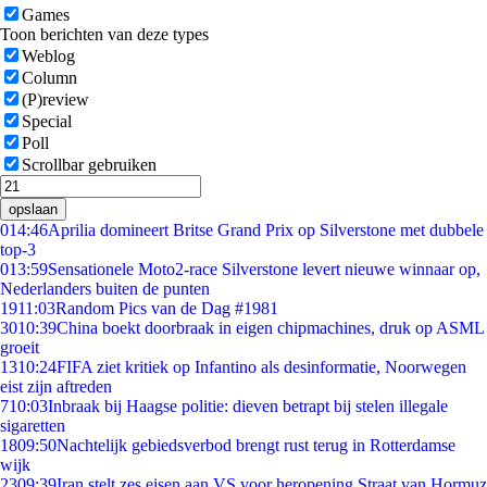
Games
Toon berichten van deze types
Weblog
Column
(P)review
Special
Poll
Scrollbar gebruiken
opslaan
0
14:46
Aprilia domineert Britse Grand Prix op Silverstone met dubbele
top-3
0
13:59
Sensationele Moto2-race Silverstone levert nieuwe winnaar op,
Nederlanders buiten de punten
19
11:03
Random Pics van de Dag #1981
30
10:39
China boekt doorbraak in eigen chipmachines, druk op ASML
groeit
13
10:24
FIFA ziet kritiek op Infantino als desinformatie, Noorwegen
eist zijn aftreden
7
10:03
Inbraak bij Haagse politie: dieven betrapt bij stelen illegale
sigaretten
18
09:50
Nachtelijk gebiedsverbod brengt rust terug in Rotterdamse
wijk
23
09:39
Iran stelt zes eisen aan VS voor heropening Straat van Hormuz