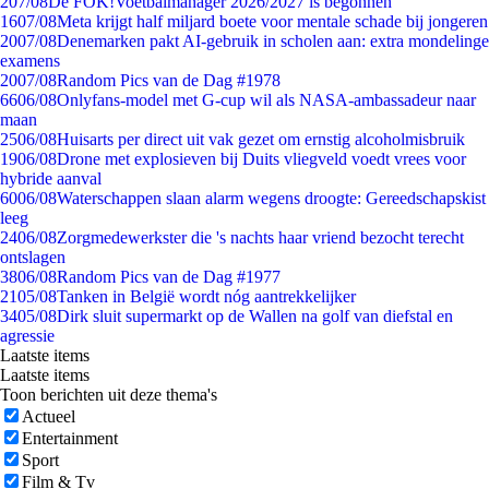
2
07/08
De FOK!Voetbalmanager 2026/2027 is begonnen
16
07/08
Meta krijgt half miljard boete voor mentale schade bij jongeren
20
07/08
Denemarken pakt AI-gebruik in scholen aan: extra mondelinge
examens
20
07/08
Random Pics van de Dag #1978
66
06/08
Onlyfans-model met G-cup wil als NASA-ambassadeur naar
maan
25
06/08
Huisarts per direct uit vak gezet om ernstig alcoholmisbruik
19
06/08
Drone met explosieven bij Duits vliegveld voedt vrees voor
hybride aanval
60
06/08
Waterschappen slaan alarm wegens droogte: Gereedschapskist
leeg
24
06/08
Zorgmedewerkster die 's nachts haar vriend bezocht terecht
ontslagen
38
06/08
Random Pics van de Dag #1977
21
05/08
Tanken in België wordt nóg aantrekkelijker
34
05/08
Dirk sluit supermarkt op de Wallen na golf van diefstal en
agressie
Laatste items
Laatste items
Toon berichten uit deze thema's
Actueel
Entertainment
Sport
Film & Tv