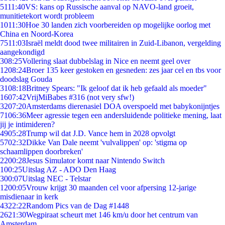
51
11:40
VS: kans op Russische aanval op NAVO-land groeit,
munitietekort wordt probleem
10
11:30
Hoe 30 landen zich voorbereiden op mogelijke oorlog met
China en Noord-Korea
75
11:03
Israël meldt dood twee militairen in Zuid-Libanon, vergelding
aangekondigd
3
08:25
Vollering slaat dubbelslag in Nice en neemt geel over
12
08:24
Broer 135 keer gestoken en gesneden: zes jaar cel en tbs voor
doodslag Gouda
31
08:18
Britney Spears: "Ik geloof dat ik heb gefaald als moeder"
16
07:42
VrijMiBabes #316 (not very sfw!)
32
07:20
Amsterdams dierenasiel DOA overspoeld met babykonijntjes
71
06:36
Meer agressie tegen een andersluidende politieke mening, laat
jij je intimideren?
49
05:28
Trump wil dat J.D. Vance hem in 2028 opvolgt
57
02:32
Dikke Van Dale neemt 'vulvalippen' op: 'stigma op
schaamlippen doorbreken'
22
00:28
Jesus Simulator komt naar Nintendo Switch
1
00:25
Uitslag AZ - ADO Den Haag
3
00:07
Uitslag NEC - Telstar
12
00:05
Vrouw krijgt 30 maanden cel voor afpersing 12-jarige
misdienaar in kerk
43
22:22
Random Pics van de Dag #1448
26
21:30
Wegpiraat scheurt met 146 km/u door het centrum van
Amsterdam