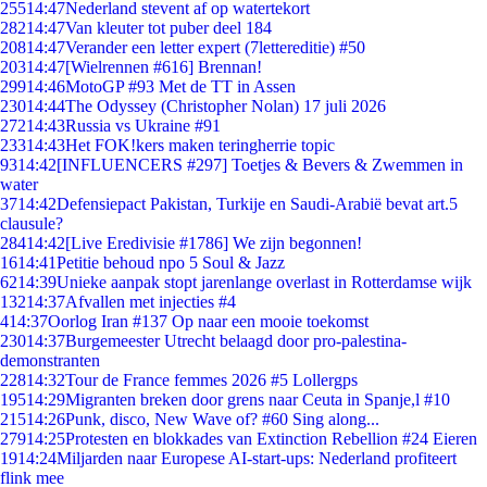
255
14:47
Nederland stevent af op watertekort
282
14:47
Van kleuter tot puber deel 184
208
14:47
Verander een letter expert (7lettereditie) #50
203
14:47
[Wielrennen #616] Brennan!
299
14:46
MotoGP #93 Met de TT in Assen
230
14:44
The Odyssey (Christopher Nolan) 17 juli 2026
272
14:43
Russia vs Ukraine #91
233
14:43
Het FOK!kers maken teringherrie topic
93
14:42
[INFLUENCERS #297] Toetjes & Bevers & Zwemmen in
water
37
14:42
Defensiepact Pakistan, Turkije en Saudi-Arabië bevat art.5
clausule?
284
14:42
[Live Eredivisie #1786] We zijn begonnen!
16
14:41
Petitie behoud npo 5 Soul & Jazz
62
14:39
Unieke aanpak stopt jarenlange overlast in Rotterdamse wijk
132
14:37
Afvallen met injecties #4
4
14:37
Oorlog Iran #137 Op naar een mooie toekomst
230
14:37
Burgemeester Utrecht belaagd door pro-palestina-
demonstranten
228
14:32
Tour de France femmes 2026 #5 Lollergps
195
14:29
Migranten breken door grens naar Ceuta in Spanje,l #10
215
14:26
Punk, disco, New Wave of? #60 Sing along...
279
14:25
Protesten en blokkades van Extinction Rebellion #24 Eieren
19
14:24
Miljarden naar Europese AI-start-ups: Nederland profiteert
flink mee