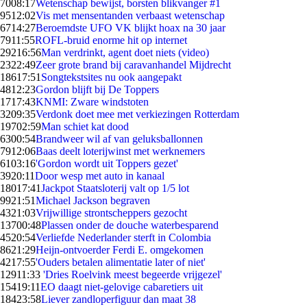
70
08:17
Wetenschap bewijst, borsten blikvanger #1
95
12:02
Vis met mensentanden verbaast wetenschap
67
14:27
Beroemdste UFO VK blijkt hoax na 30 jaar
79
11:55
ROFL-bruid enorme hit op internet
292
16:56
Man verdrinkt, agent doet niets (video)
23
22:49
Zeer grote brand bij caravanhandel Mijdrecht
186
17:51
Songtekstsites nu ook aangepakt
48
12:23
Gordon blijft bij De Toppers
17
17:43
KNMI: Zware windstoten
32
09:35
Verdonk doet mee met verkiezingen Rotterdam
197
02:59
Man schiet kat dood
63
00:54
Brandweer wil af van geluksballonnen
79
12:06
Baas deelt loterijwinst met werknemers
61
03:16
'Gordon wordt uit Toppers gezet'
39
20:11
Door wesp met auto in kanaal
180
17:41
Jackpot Staatsloterij valt op 1/5 lot
99
21:51
Michael Jackson begraven
43
21:03
Vrijwillige strontscheppers gezocht
137
00:48
Plassen onder de douche waterbesparend
45
20:54
Verliefde Nederlander sterft in Colombia
86
21:29
Heijn-ontvoerder Ferdi E. omgekomen
42
17:55
'Ouders betalen alimentatie later of niet'
129
11:33
'Dries Roelvink meest begeerde vrijgezel'
154
19:11
EO daagt niet-gelovige cabaretiers uit
184
23:58
Liever zandloperfiguur dan maat 38