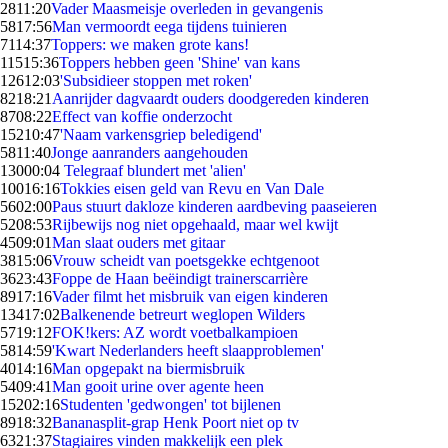
28
11:20
Vader Maasmeisje overleden in gevangenis
58
17:56
Man vermoordt eega tijdens tuinieren
71
14:37
Toppers: we maken grote kans!
115
15:36
Toppers hebben geen 'Shine' van kans
126
12:03
'Subsidieer stoppen met roken'
82
18:21
Aanrijder dagvaardt ouders doodgereden kinderen
87
08:22
Effect van koffie onderzocht
152
10:47
'Naam varkensgriep beledigend'
58
11:40
Jonge aanranders aangehouden
130
00:04
Telegraaf blundert met 'alien'
100
16:16
Tokkies eisen geld van Revu en Van Dale
56
02:00
Paus stuurt dakloze kinderen aardbeving paaseieren
52
08:53
Rijbewijs nog niet opgehaald, maar wel kwijt
45
09:01
Man slaat ouders met gitaar
38
15:06
Vrouw scheidt van poetsgekke echtgenoot
36
23:43
Foppe de Haan beëindigt trainerscarrière
89
17:16
Vader filmt het misbruik van eigen kinderen
134
17:02
Balkenende betreurt weglopen Wilders
57
19:12
FOK!kers: AZ wordt voetbalkampioen
58
14:59
'Kwart Nederlanders heeft slaapproblemen'
40
14:16
Man opgepakt na biermisbruik
54
09:41
Man gooit urine over agente heen
152
02:16
Studenten 'gedwongen' tot bijlenen
89
18:32
Bananasplit-grap Henk Poort niet op tv
63
21:37
Stagiaires vinden makkelijk een plek