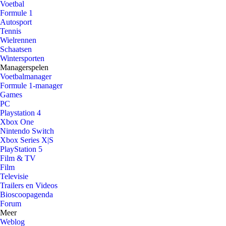
Voetbal
Formule 1
Autosport
Tennis
Wielrennen
Schaatsen
Wintersporten
Managerspelen
Voetbalmanager
Formule 1-manager
Games
PC
Playstation 4
Xbox One
Nintendo Switch
Xbox Series X|S
PlayStation 5
Film & TV
Film
Televisie
Trailers en Videos
Bioscoopagenda
Forum
Meer
Weblog