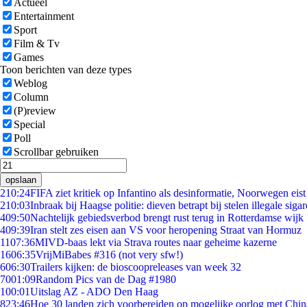
Actueel
Entertainment
Sport
Film & Tv
Games
Toon berichten van deze types
Weblog
Column
(P)review
Special
Poll
Scrollbar gebruiken
opslaan
2
10:24
FIFA ziet kritiek op Infantino als desinformatie, Noorwegen eist 
2
10:03
Inbraak bij Haagse politie: dieven betrapt bij stelen illegale sigar
4
09:50
Nachtelijk gebiedsverbod brengt rust terug in Rotterdamse wijk
4
09:39
Iran stelt zes eisen aan VS voor heropening Straat van Hormuz
11
07:36
MIVD-baas lekt via Strava routes naar geheime kazerne
16
06:35
VrijMiBabes #316 (not very sfw!)
6
06:30
Trailers kijken: de bioscoopreleases van week 32
70
01:09
Random Pics van de Dag #1980
1
00:01
Uitslag AZ - ADO Den Haag
8
23:46
Hoe 30 landen zich voorbereiden op mogelijke oorlog met Chi