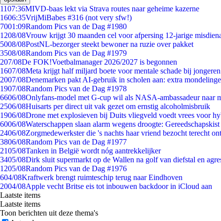
11
07:36
MIVD-baas lekt via Strava routes naar geheime kazerne
16
06:35
VrijMiBabes #316 (not very sfw!)
70
01:09
Random Pics van de Dag #1980
12
08/08
Vrouw krijgt 30 maanden cel voor afpersing 12-jarige misdiena
50
08/08
PostNL-bezorger steekt bewoner na ruzie over pakket
35
08/08
Random Pics van de Dag #1979
2
07/08
De FOK!Voetbalmanager 2026/2027 is begonnen
16
07/08
Meta krijgt half miljard boete voor mentale schade bij jongeren
20
07/08
Denemarken pakt AI-gebruik in scholen aan: extra mondeling
19
07/08
Random Pics van de Dag #1978
66
06/08
Onlyfans-model met G-cup wil als NASA-ambassadeur naar 
25
06/08
Huisarts per direct uit vak gezet om ernstig alcoholmisbruik
19
06/08
Drone met explosieven bij Duits vliegveld voedt vrees voor hy
60
06/08
Waterschappen slaan alarm wegens droogte: Gereedschapskist
24
06/08
Zorgmedewerkster die 's nachts haar vriend bezocht terecht on
38
06/08
Random Pics van de Dag #1977
21
05/08
Tanken in België wordt nóg aantrekkelijker
34
05/08
Dirk sluit supermarkt op de Wallen na golf van diefstal en agre
12
05/08
Random Pics van de Dag #1976
6
04/08
Kraftwerk brengt ruimteschip terug naar Eindhoven
20
04/08
Apple vecht Britse eis tot inbouwen backdoor in iCloud aan
Laatste items
Laatste items
Toon berichten uit deze thema's