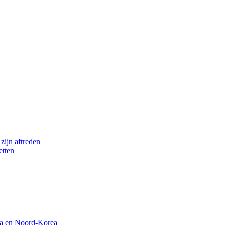
zijn aftreden
etten
na en Noord-Korea