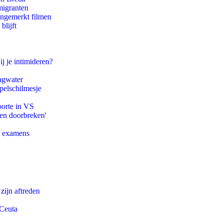
migranten
ongemerkt filmen
blijft
ij je intimideren?
agwater
pelschilmesje
oorte in VS
pen doorbreken'
e examens
zijn aftreden
 Ceuta