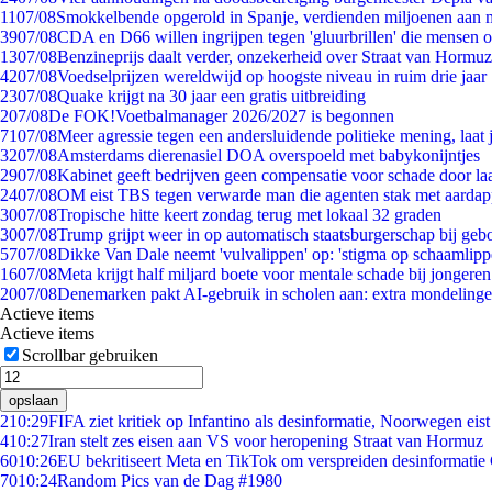
11
07/08
Smokkelbende opgerold in Spanje, verdienden miljoenen aan 
39
07/08
CDA en D66 willen ingrijpen tegen 'gluurbrillen' die mensen 
13
07/08
Benzineprijs daalt verder, onzekerheid over Straat van Hormuz 
42
07/08
Voedselprijzen wereldwijd op hoogste niveau in ruim drie jaar
23
07/08
Quake krijgt na 30 jaar een gratis uitbreiding
2
07/08
De FOK!Voetbalmanager 2026/2027 is begonnen
71
07/08
Meer agressie tegen een andersluidende politieke mening, laat j
32
07/08
Amsterdams dierenasiel DOA overspoeld met babykonijntjes
29
07/08
Kabinet geeft bedrijven geen compensatie voor schade door la
24
07/08
OM eist TBS tegen verwarde man die agenten stak met aardap
30
07/08
Tropische hitte keert zondag terug met lokaal 32 graden
30
07/08
Trump grijpt weer in op automatisch staatsburgerschap bij geb
57
07/08
Dikke Van Dale neemt 'vulvalippen' op: 'stigma op schaamlip
16
07/08
Meta krijgt half miljard boete voor mentale schade bij jongeren
20
07/08
Denemarken pakt AI-gebruik in scholen aan: extra mondeling
Actieve items
Actieve items
Scrollbar gebruiken
opslaan
2
10:29
FIFA ziet kritiek op Infantino als desinformatie, Noorwegen eist 
4
10:27
Iran stelt zes eisen aan VS voor heropening Straat van Hormuz
60
10:26
EU bekritiseert Meta en TikTok om verspreiden desinformatie
70
10:24
Random Pics van de Dag #1980