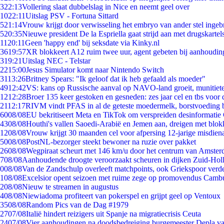
3
22:13
Vollering slaat dubbelslag in Nice en neemt geel over
10
22:11
Uitslag PSV - Fortuna Sittard
5
21:14
Vrouw krijgt door verwisseling het embryo van ander stel ingeb
5
20:35
Nieuwe president De la Espriella gaat strijd aan met drugskarte
11
20:11
Geen 'happy end' bij seksdate via Kinky.nl
36
19:57
XR blokkeert A12 ruim twee uur, agent gebeten bij aanhoudin
3
19:21
Uitslag NEC - Telstar
22
15:00
Jesus Simulator komt naar Nintendo Switch
31
13:26
Britney Spears: "Ik geloof dat ik heb gefaald als moeder"
49
12:42
VS: kans op Russische aanval op NAVO-land groeit, munitiet
12
12:28
Broer 135 keer gestoken en gesneden: zes jaar cel en tbs voo
21
12:17
RIVM vindt PFAS in al de geteste moedermelk, borstvoeding bl
60
08/08
EU bekritiseert Meta en TikTok om verspreiden desinformatie
43
08/08
Houthi's vallen Saoedi-Arabië en Jemen aan, dreigen met blok
12
08/08
Vrouw krijgt 30 maanden cel voor afpersing 12-jarige misdiena
50
08/08
PostNL-bezorger steekt bewoner na ruzie over pakket
26
08/08
Wegpiraat scheurt met 146 km/u door het centrum van Amste
7
08/08
Aanhoudende droogte veroorzaakt scheuren in dijken Zuid-Hol
0
08/08
Van de Zandschulp overleeft matchpoints, ook Griekspoor verde
1
08/08
Excelsior opent seizoen met ruime zege op promovendus Camb
2
08/08
Nieuw te streamen in augustus
4
08/08
Niewiadoma profiteert van pokerspel en grijpt geel op Ventoux
35
08/08
Random Pics van de Dag #1979
27
07/08
Italië hindert reizigers uit Spanje na migratiecrisis Ceuta
24
07/08
Vier aanhoudingen na doodsbedreiging burgemeester Depla v