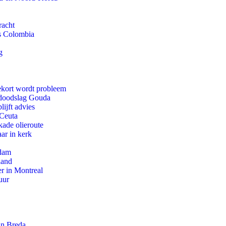
racht
ls Colombia
g
ekort wordt probleem
r doodslag Gouda
ijft advies
 Ceuta
kade olieroute
ar in kerk
rdam
land
r in Montreal
uur
an Breda