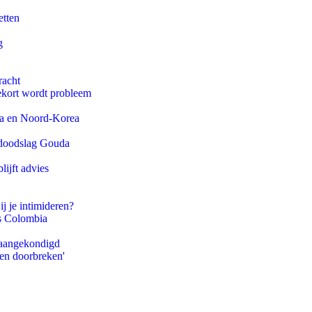
etten
g
racht
ekort wordt probleem
na en Noord-Korea
r doodslag Gouda
ijft advies
ij je intimideren?
ls Colombia
g aangekondigd
pen doorbreken'