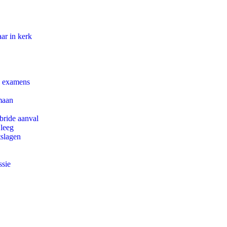
ar in kerk
e examens
maan
bride aanval
 leeg
tslagen
ssie