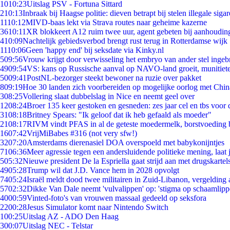
10
10:23
Uitslag PSV - Fortuna Sittard
2
10:13
Inbraak bij Haagse politie: dieven betrapt bij stelen illegale sigar
11
10:12
MIVD-baas lekt via Strava routes naar geheime kazerne
36
10:11
XR blokkeert A12 ruim twee uur, agent gebeten bij aanhoudin
4
10:09
Nachtelijk gebiedsverbod brengt rust terug in Rotterdamse wijk
11
10:06
Geen 'happy end' bij seksdate via Kinky.nl
5
09:56
Vrouw krijgt door verwisseling het embryo van ander stel ingeb
49
09:54
VS: kans op Russische aanval op NAVO-land groeit, munitiet
50
09:41
PostNL-bezorger steekt bewoner na ruzie over pakket
8
09:19
Hoe 30 landen zich voorbereiden op mogelijke oorlog met Chi
3
08:25
Vollering slaat dubbelslag in Nice en neemt geel over
12
08:24
Broer 135 keer gestoken en gesneden: zes jaar cel en tbs voo
31
08:18
Britney Spears: "Ik geloof dat ik heb gefaald als moeder"
21
08:17
RIVM vindt PFAS in al de geteste moedermelk, borstvoeding bl
16
07:42
VrijMiBabes #316 (not very sfw!)
32
07:20
Amsterdams dierenasiel DOA overspoeld met babykonijntjes
71
06:36
Meer agressie tegen een andersluidende politieke mening, laat j
5
05:32
Nieuwe president De la Espriella gaat strijd aan met drugskarte
49
05:28
Trump wil dat J.D. Vance hem in 2028 opvolgt
74
05:24
Israël meldt dood twee militairen in Zuid-Libanon, vergeldin
57
02:32
Dikke Van Dale neemt 'vulvalippen' op: 'stigma op schaamlip
40
00:59
Vinted-foto's van vrouwen massaal gedeeld op seksfora
22
00:28
Jesus Simulator komt naar Nintendo Switch
1
00:25
Uitslag AZ - ADO Den Haag
3
00:07
Uitslag NEC - Telstar