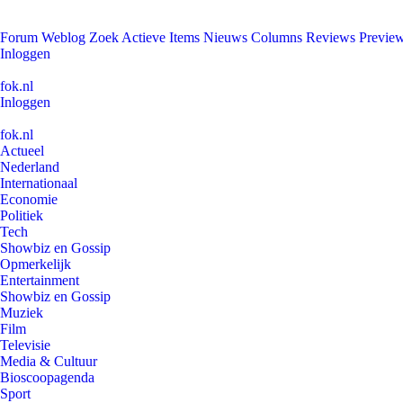
Forum
Weblog
Zoek
Actieve Items
Nieuws
Columns
Reviews
Previe
Inloggen
fok.nl
Inloggen
fok.nl
Actueel
Nederland
Internationaal
Economie
Politiek
Tech
Showbiz en Gossip
Opmerkelijk
Entertainment
Showbiz en Gossip
Muziek
Film
Televisie
Media & Cultuur
Bioscoopagenda
Sport