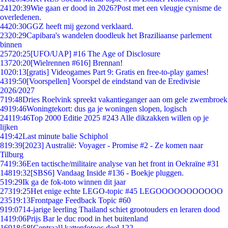
241
20:39
Wie gaan er dood in 2026?Post met een vleugje cynisme de
overledenen.
44
20:30
GGZ heeft mij gezond verklaard.
23
20:29
Capibara's wandelen doodleuk het Braziliaanse parlement
binnen
257
20:25
[UFO/UAP] #16 The Age of Disclosure
137
20:20
[Wielrennen #616] Brennan!
10
20:13
[gratis] Videogames Part 9: Gratis en free-to-play games!
43
19:50
[Voorspellen] Voorspel de eindstand van de Eredivisie
2026/2027
7
19:48
Dries Roelvink spreekt vakantieganger aan om gele zwembroek
49
19:46
Woningtekort: dus ga je woningen slopen, logisch
241
19:46
Top 2000 Editie 2025 #243 Alle dikzakken willen op je
lijken
4
19:42
Last minute balie Schiphol
8
19:39
[2023] Australië: Voyager - Promise #2 - Ze komen naar
Tilburg
74
19:36
Een tactische/militaire analyse van het front in Oekraïne #31
148
19:32
[SBS6] Vandaag Inside #136 - Boekje pluggen.
5
19:29
Ik ga de fok-toto winnen dit jaar
273
19:25
Het enige echte LEGO-topic #45 LEGOOOOOOOOOOO
235
19:13
Frontpage Feedback Topic #60
9
19:07
14-jarige leerling Thailand schiet grootouders en leraren dood
14
19:06
Prijs Bar le duc rood in het buitenland
169
18:58
[Centraal] kattenfotoos deel 122