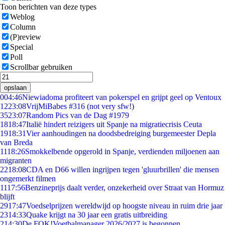
Toon berichten van deze types
Weblog
Column
(P)review
Special
Poll
Scrollbar gebruiken
opslaan
0
04:46
Niewiadoma profiteert van pokerspel en grijpt geel op Ventoux
12
23:08
VrijMiBabes #316 (not very sfw!)
35
23:07
Random Pics van de Dag #1979
18
18:47
Italië hindert reizigers uit Spanje na migratiecrisis Ceuta
19
18:31
Vier aanhoudingen na doodsbedreiging burgemeester Depla
van Breda
11
18:26
Smokkelbende opgerold in Spanje, verdienden miljoenen aan
migranten
22
18:08
CDA en D66 willen ingrijpen tegen 'gluurbrillen' die mensen
ongemerkt filmen
11
17:56
Benzineprijs daalt verder, onzekerheid over Straat van Hormuz
blijft
29
17:47
Voedselprijzen wereldwijd op hoogste niveau in ruim drie jaar
23
14:33
Quake krijgt na 30 jaar een gratis uitbreiding
2
14:30
De FOK!Voetbalmanager 2026/2027 is begonnen