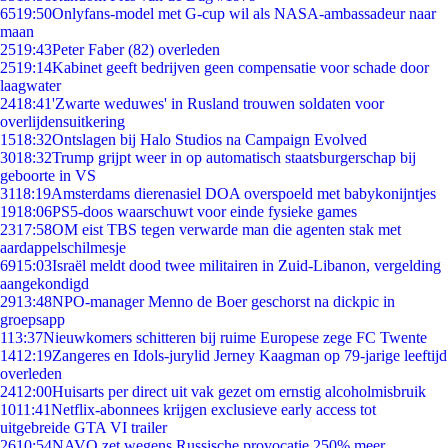
65
19:50
Onlyfans-model met G-cup wil als NASA-ambassadeur naar
maan
25
19:43
Peter Faber (82) overleden
25
19:14
Kabinet geeft bedrijven geen compensatie voor schade door
laagwater
24
18:41
'Zwarte weduwes' in Rusland trouwen soldaten voor
overlijdensuitkering
15
18:32
Ontslagen bij Halo Studios na Campaign Evolved
30
18:32
Trump grijpt weer in op automatisch staatsburgerschap bij
geboorte in VS
31
18:19
Amsterdams dierenasiel DOA overspoeld met babykonijntjes
19
18:06
PS5-doos waarschuwt voor einde fysieke games
23
17:58
OM eist TBS tegen verwarde man die agenten stak met
aardappelschilmesje
69
15:03
Israël meldt dood twee militairen in Zuid-Libanon, vergelding
aangekondigd
29
13:48
NPO-manager Menno de Boer geschorst na dickpic in
groepsapp
1
13:37
Nieuwkomers schitteren bij ruime Europese zege FC Twente
14
12:19
Zangeres en Idols-jurylid Jerney Kaagman op 79-jarige leeftijd
overleden
24
12:00
Huisarts per direct uit vak gezet om ernstig alcoholmisbruik
10
11:41
Netflix-abonnees krijgen exclusieve early access tot
uitgebreide GTA VI trailer
26
10:54
NAVO zet wegens Russische provocatie 250% meer