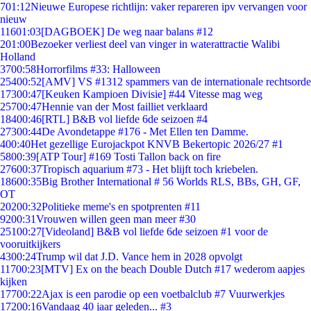
7
01:12
Nieuwe Europese richtlijn: vaker repareren ipv vervangen voor
nieuw
116
01:03
[DAGBOEK] De weg naar balans #12
2
01:00
Bezoeker verliest deel van vinger in waterattractie Walibi
Holland
37
00:58
Horrorfilms #33: Halloween
254
00:52
[AMV] VS #1312 spammers van de internationale rechtsorde
173
00:47
[Keuken Kampioen Divisie] #44 Vitesse mag weg
257
00:47
Hennie van der Most failliet verklaard
184
00:46
[RTL] B&B vol liefde 6de seizoen #4
273
00:44
De Avondetappe #176 - Met Ellen ten Damme.
4
00:40
Het gezellige Eurojackpot KNVB Bekertopic 2026/27 #1
58
00:39
[ATP Tour] #169 Tosti Tallon back on fire
276
00:37
Tropisch aquarium #73 - Het blijft toch kriebelen.
186
00:35
Big Brother International # 56 Worlds RLS, BBs, GH, GF,
OT
202
00:32
Politieke meme's en spotprenten #11
92
00:31
Vrouwen willen geen man meer #30
251
00:27
[Videoland] B&B vol liefde 6de seizoen #1 voor de
vooruitkijkers
43
00:24
Trump wil dat J.D. Vance hem in 2028 opvolgt
117
00:23
[MTV] Ex on the beach Double Dutch #17 wederom aapjes
kijken
177
00:22
Ajax is een parodie op een voetbalclub #7 Vuurwerkjes
172
00:16
Vandaag 40 jaar geleden... #3