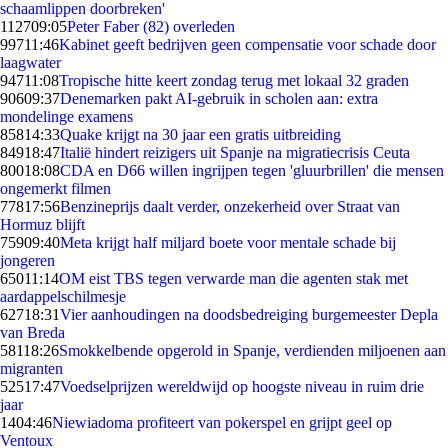
schaamlippen doorbreken'
1127
09:05
Peter Faber (82) overleden
997
11:46
Kabinet geeft bedrijven geen compensatie voor schade door
laagwater
947
11:08
Tropische hitte keert zondag terug met lokaal 32 graden
906
09:37
Denemarken pakt AI-gebruik in scholen aan: extra
mondelinge examens
858
14:33
Quake krijgt na 30 jaar een gratis uitbreiding
849
18:47
Italië hindert reizigers uit Spanje na migratiecrisis Ceuta
800
18:08
CDA en D66 willen ingrijpen tegen 'gluurbrillen' die mensen
ongemerkt filmen
778
17:56
Benzineprijs daalt verder, onzekerheid over Straat van
Hormuz blijft
759
09:40
Meta krijgt half miljard boete voor mentale schade bij
jongeren
650
11:14
OM eist TBS tegen verwarde man die agenten stak met
aardappelschilmesje
627
18:31
Vier aanhoudingen na doodsbedreiging burgemeester Depla
van Breda
581
18:26
Smokkelbende opgerold in Spanje, verdienden miljoenen aan
migranten
525
17:47
Voedselprijzen wereldwijd op hoogste niveau in ruim drie
jaar
14
04:46
Niewiadoma profiteert van pokerspel en grijpt geel op
Ventoux