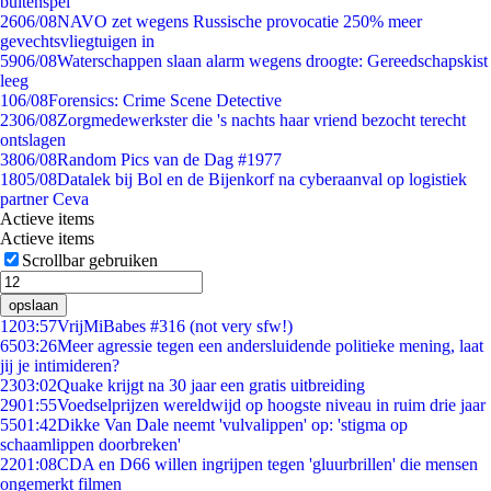
buitenspel
26
06/08
NAVO zet wegens Russische provocatie 250% meer
gevechtsvliegtuigen in
59
06/08
Waterschappen slaan alarm wegens droogte: Gereedschapskist
leeg
1
06/08
Forensics: Crime Scene Detective
23
06/08
Zorgmedewerkster die 's nachts haar vriend bezocht terecht
ontslagen
38
06/08
Random Pics van de Dag #1977
18
05/08
Datalek bij Bol en de Bijenkorf na cyberaanval op logistiek
partner Ceva
Actieve items
Actieve items
Scrollbar gebruiken
opslaan
12
03:57
VrijMiBabes #316 (not very sfw!)
65
03:26
Meer agressie tegen een andersluidende politieke mening, laat
jij je intimideren?
23
03:02
Quake krijgt na 30 jaar een gratis uitbreiding
29
01:55
Voedselprijzen wereldwijd op hoogste niveau in ruim drie jaar
55
01:42
Dikke Van Dale neemt 'vulvalippen' op: 'stigma op
schaamlippen doorbreken'
22
01:08
CDA en D66 willen ingrijpen tegen 'gluurbrillen' die mensen
ongemerkt filmen