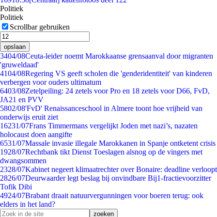
Politiek
Politiek
Scrollbar gebruiken
opslaan
34
04/08
Ceuta-leider noemt Marokkaanse grensaanval door migranten
'gruweldaad'
41
04/08
Regering VS geeft scholen die 'genderidentiteit' van kinderen
verbergen voor ouders ultimatum
64
03/08
Zetelpeiling: 24 zetels voor Pro en 18 zetels voor D66, FvD,
JA21 en PVV
58
02/08
'FvD' Renaissanceschool in Almere toont hoe vrijheid van
onderwijs eruit ziet
162
31/07
Frans Timmermans vergelijkt Joden met nazi’s, nazaten
holocaust doen aangifte
65
31/07
Massale invasie illegale Marokkanen in Spanje ontketent crisis
19
28/07
Rechtbank tikt Dienst Toeslagen alsnog op de vingers met
dwangsommen
23
28/07
Kabinet negeert klimaatrechter over Bonaire: deadline verloopt
28
26/07
Deurwaarder legt beslag bij onvindbare Bij1-fractievoorzitter
Tofik Dibi
49
24/07
Brabant draait natuurvergunningen voor boeren terug: ook
elders in het land?