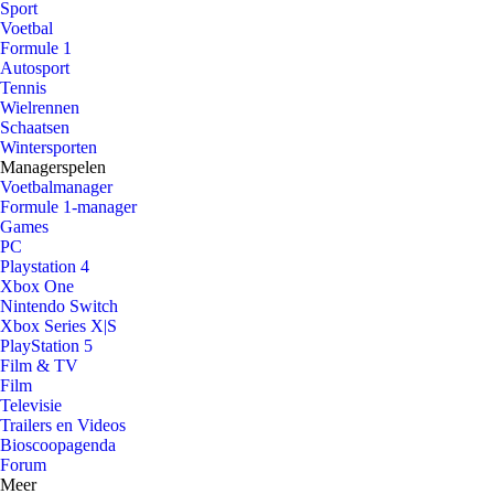
Sport
Voetbal
Formule 1
Autosport
Tennis
Wielrennen
Schaatsen
Wintersporten
Managerspelen
Voetbalmanager
Formule 1-manager
Games
PC
Playstation 4
Xbox One
Nintendo Switch
Xbox Series X|S
PlayStation 5
Film & TV
Film
Televisie
Trailers en Videos
Bioscoopagenda
Forum
Meer