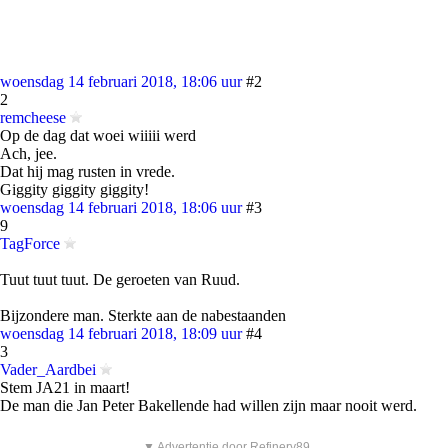
woensdag 14 februari 2018, 18:06 uur
#2
2
remcheese
Op de dag dat woei wiiiii werd
Ach, jee.
Dat hij mag rusten in vrede.
Giggity giggity giggity!
woensdag 14 februari 2018, 18:06 uur
#3
9
TagForce
Tuut tuut tuut. De geroeten van Ruud.
Bijzondere man. Sterkte aan de nabestaanden
woensdag 14 februari 2018, 18:09 uur
#4
3
Vader_Aardbei
Stem JA21 in maart!
De man die Jan Peter Bakellende had willen zijn maar nooit werd.
▼ Advertentie door Refinery89