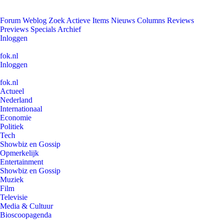
Forum
Weblog
Zoek
Actieve Items
Nieuws
Columns
Reviews
Previews
Specials
Archief
Inloggen
fok.nl
Inloggen
fok.nl
Actueel
Nederland
Internationaal
Economie
Politiek
Tech
Showbiz en Gossip
Opmerkelijk
Entertainment
Showbiz en Gossip
Muziek
Film
Televisie
Media & Cultuur
Bioscoopagenda