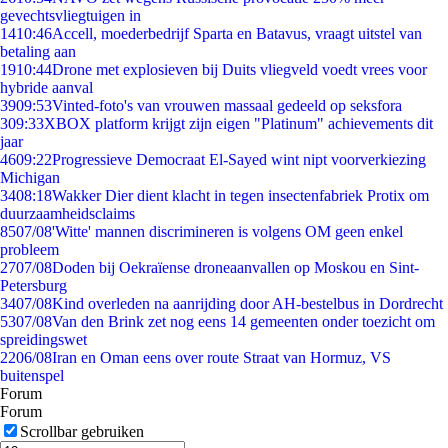
gevechtsvliegtuigen in
14
10:46
Accell, moederbedrijf Sparta en Batavus, vraagt uitstel van
betaling aan
19
10:44
Drone met explosieven bij Duits vliegveld voedt vrees voor
hybride aanval
39
09:53
Vinted-foto's van vrouwen massaal gedeeld op seksfora
3
09:33
XBOX platform krijgt zijn eigen "Platinum" achievements dit
jaar
46
09:22
Progressieve Democraat El-Sayed wint nipt voorverkiezing
Michigan
34
08:18
Wakker Dier dient klacht in tegen insectenfabriek Protix om
duurzaamheidsclaims
85
07/08
'Witte' mannen discrimineren is volgens OM geen enkel
probleem
27
07/08
Doden bij Oekraïense droneaanvallen op Moskou en Sint-
Petersburg
34
07/08
Kind overleden na aanrijding door AH-bestelbus in Dordrecht
53
07/08
Van den Brink zet nog eens 14 gemeenten onder toezicht om
spreidingswet
22
06/08
Iran en Oman eens over route Straat van Hormuz, VS
buitenspel
Forum
Forum
Scrollbar gebruiken