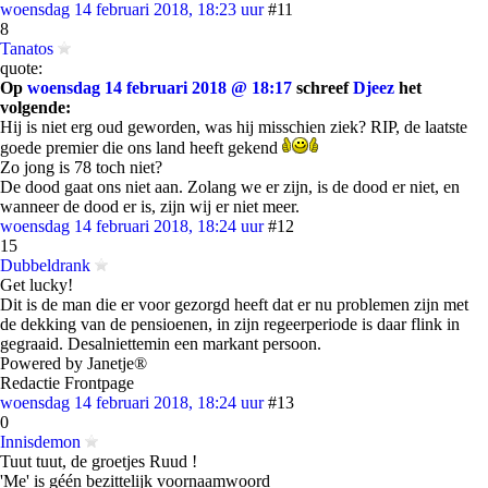
woensdag 14 februari 2018, 18:23 uur
#11
8
Tanatos
quote:
Op
woensdag 14 februari 2018 @ 18:17
schreef
Djeez
het
volgende:
Hij is niet erg oud geworden, was hij misschien ziek? RIP, de laatste
goede premier die ons land heeft gekend
Zo jong is 78 toch niet?
De dood gaat ons niet aan. Zolang we er zijn, is de dood er niet, en
wanneer de dood er is, zijn wij er niet meer.
woensdag 14 februari 2018, 18:24 uur
#12
15
Dubbeldrank
Get lucky!
Dit is de man die er voor gezorgd heeft dat er nu problemen zijn met
de dekking van de pensioenen, in zijn regeerperiode is daar flink in
gegraaid. Desalniettemin een markant persoon.
Powered by Janetje®
Redactie Frontpage
woensdag 14 februari 2018, 18:24 uur
#13
0
Innisdemon
Tuut tuut, de groetjes Ruud !
'Me' is géén bezittelijk voornaamwoord