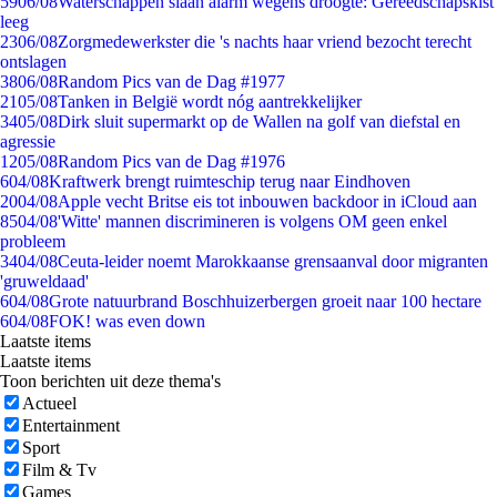
59
06/08
Waterschappen slaan alarm wegens droogte: Gereedschapskist
leeg
23
06/08
Zorgmedewerkster die 's nachts haar vriend bezocht terecht
ontslagen
38
06/08
Random Pics van de Dag #1977
21
05/08
Tanken in België wordt nóg aantrekkelijker
34
05/08
Dirk sluit supermarkt op de Wallen na golf van diefstal en
agressie
12
05/08
Random Pics van de Dag #1976
6
04/08
Kraftwerk brengt ruimteschip terug naar Eindhoven
20
04/08
Apple vecht Britse eis tot inbouwen backdoor in iCloud aan
85
04/08
'Witte' mannen discrimineren is volgens OM geen enkel
probleem
34
04/08
Ceuta-leider noemt Marokkaanse grensaanval door migranten
'gruweldaad'
6
04/08
Grote natuurbrand Boschhuizerbergen groeit naar 100 hectare
6
04/08
FOK! was even down
Laatste items
Laatste items
Toon berichten uit deze thema's
Actueel
Entertainment
Sport
Film & Tv
Games