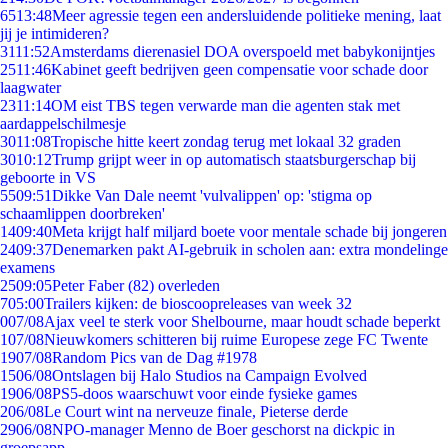
65
13:48
Meer agressie tegen een andersluidende politieke mening, laat
jij je intimideren?
31
11:52
Amsterdams dierenasiel DOA overspoeld met babykonijntjes
25
11:46
Kabinet geeft bedrijven geen compensatie voor schade door
laagwater
23
11:14
OM eist TBS tegen verwarde man die agenten stak met
aardappelschilmesje
30
11:08
Tropische hitte keert zondag terug met lokaal 32 graden
30
10:12
Trump grijpt weer in op automatisch staatsburgerschap bij
geboorte in VS
55
09:51
Dikke Van Dale neemt 'vulvalippen' op: 'stigma op
schaamlippen doorbreken'
14
09:40
Meta krijgt half miljard boete voor mentale schade bij jongeren
24
09:37
Denemarken pakt AI-gebruik in scholen aan: extra mondelinge
examens
25
09:05
Peter Faber (82) overleden
7
05:00
Trailers kijken: de bioscoopreleases van week 32
0
07/08
Ajax veel te sterk voor Shelbourne, maar houdt schade beperkt
1
07/08
Nieuwkomers schitteren bij ruime Europese zege FC Twente
19
07/08
Random Pics van de Dag #1978
15
06/08
Ontslagen bij Halo Studios na Campaign Evolved
19
06/08
PS5-doos waarschuwt voor einde fysieke games
2
06/08
Le Court wint na nerveuze finale, Pieterse derde
29
06/08
NPO-manager Menno de Boer geschorst na dickpic in
groepsapp