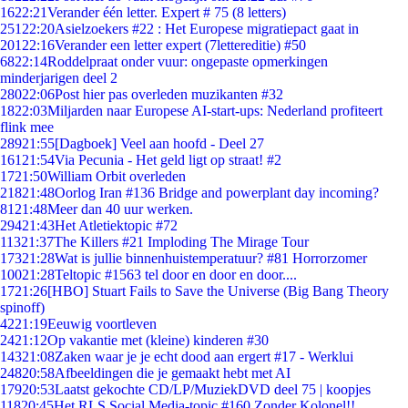
16
22:21
Verander één letter. Expert # 75 (8 letters)
251
22:20
Asielzoekers #22 : Het Europese migratiepact gaat in
201
22:16
Verander een letter expert (7lettereditie) #50
68
22:14
Roddelpraat onder vuur: ongepaste opmerkingen
minderjarigen deel 2
280
22:06
Post hier pas overleden muzikanten #32
18
22:03
Miljarden naar Europese AI-start-ups: Nederland profiteert
flink mee
289
21:55
[Dagboek] Veel aan hoofd - Deel 27
161
21:54
Via Pecunia - Het geld ligt op straat! #2
17
21:50
William Orbit overleden
218
21:48
Oorlog Iran #136 Bridge and powerplant day incoming?
81
21:48
Meer dan 40 uur werken.
294
21:43
Het Atletiektopic #72
113
21:37
The Killers #21 Imploding The Mirage Tour
173
21:28
Wat is jullie binnenhuistemperatuur? #81 Horrorzomer
100
21:28
Teltopic #1563 tel door en door en door....
17
21:26
[HBO] Stuart Fails to Save the Universe (Big Bang Theory
spinoff)
42
21:19
Eeuwig voortleven
24
21:12
Op vakantie met (kleine) kinderen #30
143
21:08
Zaken waar je je echt dood aan ergert #17 - Werklui
248
20:58
Afbeeldingen die je gemaakt hebt met AI
179
20:53
Laatst gekochte CD/LP/MuziekDVD deel 75 | koopjes
118
20:45
Het RLS Social Media-topic #160 Zonder Kolonel!!