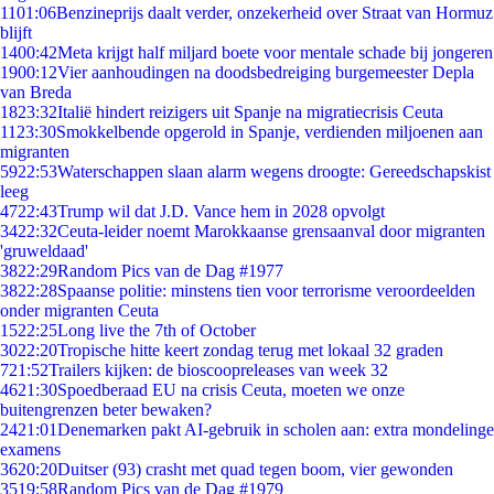
11
01:06
Benzineprijs daalt verder, onzekerheid over Straat van Hormuz
blijft
14
00:42
Meta krijgt half miljard boete voor mentale schade bij jongeren
19
00:12
Vier aanhoudingen na doodsbedreiging burgemeester Depla
van Breda
18
23:32
Italië hindert reizigers uit Spanje na migratiecrisis Ceuta
11
23:30
Smokkelbende opgerold in Spanje, verdienden miljoenen aan
migranten
59
22:53
Waterschappen slaan alarm wegens droogte: Gereedschapskist
leeg
47
22:43
Trump wil dat J.D. Vance hem in 2028 opvolgt
34
22:32
Ceuta-leider noemt Marokkaanse grensaanval door migranten
'gruweldaad'
38
22:29
Random Pics van de Dag #1977
38
22:28
Spaanse politie: minstens tien voor terrorisme veroordeelden
onder migranten Ceuta
15
22:25
Long live the 7th of October
30
22:20
Tropische hitte keert zondag terug met lokaal 32 graden
7
21:52
Trailers kijken: de bioscoopreleases van week 32
46
21:30
Spoedberaad EU na crisis Ceuta, moeten we onze
buitengrenzen beter bewaken?
24
21:01
Denemarken pakt AI-gebruik in scholen aan: extra mondelinge
examens
36
20:20
Duitser (93) crasht met quad tegen boom, vier gewonden
35
19:58
Random Pics van de Dag #1979