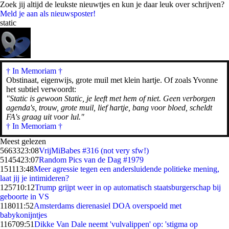
Zoek jij altijd de leukste nieuwtjes en kun je daar leuk over schrijven?
Meld je aan als nieuwsposter!
static
† In Memoriam
†
Obstinaat, eigenwijs, grote muil met klein hartje. Of zoals Yvonne
het subtiel verwoordt:
"Static is gewoon Static, je leeft met hem of niet. Geen verborgen
agenda's, trouw, grote muil, lief hartje, bang voor bloed, scheldt
FA's graag uit voor lul."
† In Memoriam †
Meest gelezen
56633
23:08
VrijMiBabes #316 (not very sfw!)
51454
23:07
Random Pics van de Dag #1979
1511
13:48
Meer agressie tegen een andersluidende politieke mening,
laat jij je intimideren?
1257
10:12
Trump grijpt weer in op automatisch staatsburgerschap bij
geboorte in VS
1180
11:52
Amsterdams dierenasiel DOA overspoeld met
babykonijntjes
1167
09:51
Dikke Van Dale neemt 'vulvalippen' op: 'stigma op