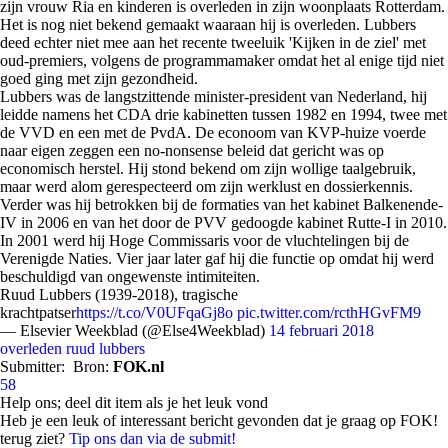
zijn vrouw Ria en kinderen is overleden in zijn woonplaats Rotterdam.
Het is nog niet bekend gemaakt waaraan hij is overleden. Lubbers
deed echter niet mee aan het recente tweeluik 'Kijken in de ziel' met
oud-premiers, volgens de programmamaker omdat het al enige tijd niet
goed ging met zijn gezondheid.
Lubbers was de langstzittende minister-president van Nederland, hij
leidde namens het CDA drie kabinetten tussen 1982 en 1994, twee met
de VVD en een met de PvdA. De econoom van KVP-huize voerde
naar eigen zeggen een no-nonsense beleid dat gericht was op
economisch herstel. Hij stond bekend om zijn wollige taalgebruik,
maar werd alom gerespecteerd om zijn werklust en dossierkennis.
Verder was hij betrokken bij de formaties van het kabinet Balkenende-
IV in 2006 en van het door de PVV gedoogde kabinet Rutte-I in 2010.
In 2001 werd hij Hoge Commissaris voor de vluchtelingen bij de
Verenigde Naties. Vier jaar later gaf hij die functie op omdat hij werd
beschuldigd van ongewenste intimiteiten.
Ruud Lubbers (1939-2018), tragische
krachtpatser
https://t.co/V0UFqaGj8o
pic.twitter.com/rcthHGvFM9
— Elsevier Weekblad (@Else4Weekblad)
14 februari 2018
overleden
ruud lubbers
Submitter:
Bron:
FOK.nl
58
Help ons; deel dit item als je het leuk vond
Heb je een leuk of interessant bericht gevonden dat je graag op FOK!
terug ziet?
Tip ons dan via de submit!