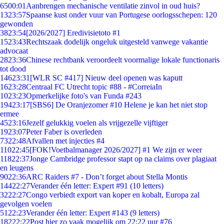
65
00:01
Aanbrengen mechanische ventilatie zinvol in oud huis?
13
23:57
Spaanse kust onder vuur van Portugese oorlogsschepen: 120
gewonden
38
23:54
[2026/2027] Eredivisietoto #1
15
23:43
Rechtszaak dodelijk ongeluk uitgesteld vanwege vakantie
advocaat
28
23:36
Chinese rechtbank veroordeelt voormalige lokale functionaris
tot dood
146
23:31
[WLR SC #417] Nieuw deel openen was kaputt
16
23:28
Centraal FC Utrecht topic #88 - #CorreiaIn
10
23:23
Opmerkelijke foto's van Funda #243
194
23:17
[SBS6] De Oranjezomer #10 Helene je kan het niet stop
ermee
45
23:16
Jezelf gelukkig voelen als vrijgezelle vijftiger
19
23:07
Peter Faber is overleden
73
22:48
Afvallen met injecties #4
110
22:45
[FOK!Voetbalmanager 2026/2027] #1 We zijn er weer
118
22:37
Jonge Cambridge professor stapt op na claims over plagiaat
en leugens
90
22:36
ARC Raiders #7 - Don’t forget about Stella Montis
144
22:27
Verander één letter: Expert #91 (10 letters)
32
22:27
Congo verbiedt export van koper en kobalt, Europa zal
gevolgen voelen
51
22:23
Verander één letter: Expert #143 (9 letters)
182
22:22
Post hier zo vaak mogelijk om 22:22 uur #76