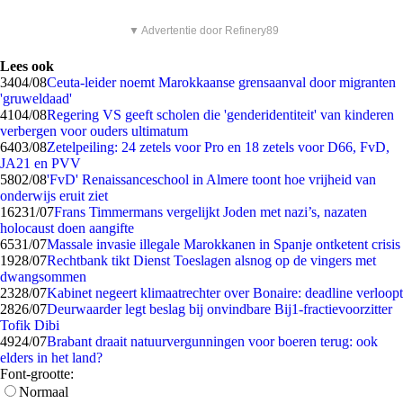
▼ Advertentie door Refinery89
Lees ook
34
04/08
Ceuta-leider noemt Marokkaanse grensaanval door migranten
'gruweldaad'
41
04/08
Regering VS geeft scholen die 'genderidentiteit' van kinderen
verbergen voor ouders ultimatum
64
03/08
Zetelpeiling: 24 zetels voor Pro en 18 zetels voor D66, FvD,
JA21 en PVV
58
02/08
'FvD' Renaissanceschool in Almere toont hoe vrijheid van
onderwijs eruit ziet
162
31/07
Frans Timmermans vergelijkt Joden met nazi’s, nazaten
holocaust doen aangifte
65
31/07
Massale invasie illegale Marokkanen in Spanje ontketent crisis
19
28/07
Rechtbank tikt Dienst Toeslagen alsnog op de vingers met
dwangsommen
23
28/07
Kabinet negeert klimaatrechter over Bonaire: deadline verloopt
28
26/07
Deurwaarder legt beslag bij onvindbare Bij1-fractievoorzitter
Tofik Dibi
49
24/07
Brabant draait natuurvergunningen voor boeren terug: ook
elders in het land?
Font-grootte:
Normaal