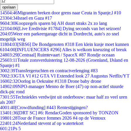
opslaan
145
04:46
Migranten breken door grens naar Ceuta in Spanje,l #10
233
04:34
Israel en Gaza #17
96
04:30
Koopzegels sparen bij AH duurt straks 2x zo lang
221
04:06
[Live Eredivisie #1784] Dying seconds van het seizoen!
2
04:05
Weer een parkeergarage dicht in Dordrecht, auto's zo snel
mogelijk weg
118
04:03
[SBS6] De Bondgenoten #318 Een klein kusje moet kunnen
61
04:00
[INFLUENCERS #296] Alles is welkom kneuzing of breuk
248
03:29
[Centraal] Ruimtevaart / SpaceX #87 Rondje oceaan
256
03:11
Totale zonsverduistering 12-08-2026 (Groenland, IJsland en
Spanje) #1
30
02:39
Transfergeruchten en contractverlenging #83
70
02:33
GTA VI #12 GTA VI Extended look 27 Augustus Netflix/YT
160
02:32
Oorlog in Oekraïne #1318 Drone baby drone
149
02:09
NPO-manager Menno de Boer (47) op non-actief stuurde
dick-pic rond
73
01:55
Techniekles verdwijnt uit onderbouw: maar half zo veel uren
als 2007
40
01:40
[Crowdfunding] #443 Rentestijgingen?
134
01:36
[DRT SC] #6: RendacGoden sponsored by TONZON
198
01:28
Tour de France femmes 2026 #4 op de Ventoux
224
01:24
Nederland stevent af op watertekort
6
01:21
Ps 5