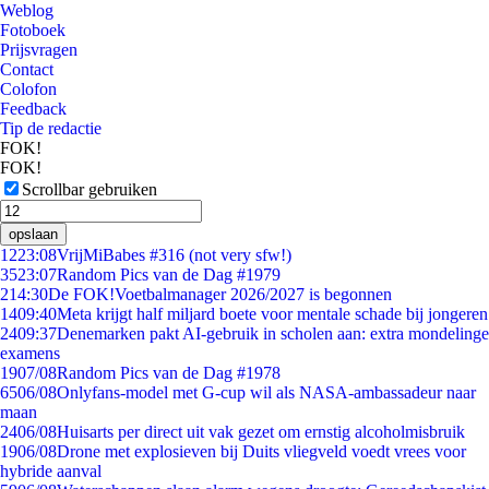
Weblog
Fotoboek
Prijsvragen
Contact
Colofon
Feedback
Tip de redactie
FOK!
FOK!
Scrollbar gebruiken
opslaan
12
23:08
VrijMiBabes #316 (not very sfw!)
35
23:07
Random Pics van de Dag #1979
2
14:30
De FOK!Voetbalmanager 2026/2027 is begonnen
14
09:40
Meta krijgt half miljard boete voor mentale schade bij jongeren
24
09:37
Denemarken pakt AI-gebruik in scholen aan: extra mondelinge
examens
19
07/08
Random Pics van de Dag #1978
65
06/08
Onlyfans-model met G-cup wil als NASA-ambassadeur naar
maan
24
06/08
Huisarts per direct uit vak gezet om ernstig alcoholmisbruik
19
06/08
Drone met explosieven bij Duits vliegveld voedt vrees voor
hybride aanval