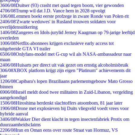
36
06/08
Duitser (93) crasht met quad tegen boom, vier gewonden
47
06/08
Trump wil dat J.D. Vance hem in 2028 opvolgt
1
06/08
Lemmen boekt eerste profzege in zware Ronde van Polen-rit
24
06/08
'Zwarte weduwes' in Rusland trouwen soldaten voor
overlijdensuitkering
14
06/08
Zangeres en Idols-jurylid Jerney Kaagman op 79-jarige leeftijd
overleden
10
06/08
Netflix-abonnees krijgen exclusieve early access tot
uitgebreide GTA VI trailer
65
06/08
Onlyfans-model met G-cup wil als NASA-ambassadeur naar
maan
24
06/08
Huisarts per direct uit vak gezet om ernstig alcoholmisbruik
3
06/08
XBOX platform krijgt zijn eigen "Platinum" achievements dit
jaar
12
06/08
Capibara's lopen Braziliaans parlementsgebouw Mato Grosso
binnen
69
06/08
Israël meldt dood twee militairen in Zuid-Libanon, vergelding
aangekondigd
15
06/08
Hiroshima herdenkt slachtoffers atoombom, 81 jaar later
19
06/08
Drone met explosieven bij Duits vliegveld voedt vrees voor
hybride aanval
34
06/08
Wakker Dier dient klacht in tegen insectenfabriek Protix om
duurzaamheidsclaims
22
06/08
Iran en Oman eens over route Straat van Hormuz, VS