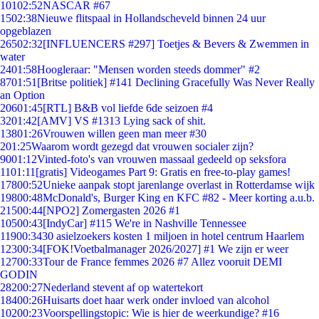
101
02:52
NASCAR #67
15
02:38
Nieuwe flitspaal in Hollandscheveld binnen 24 uur
opgeblazen
265
02:32
[INFLUENCERS #297] Toetjes & Bevers & Zwemmen in
water
24
01:58
Hoogleraar: "Mensen worden steeds dommer" #2
87
01:51
[Britse politiek] #141 Declining Gracefully Was Never Really
an Option
206
01:45
[RTL] B&B vol liefde 6de seizoen #4
32
01:42
[AMV] VS #1313 Lying sack of shit.
138
01:26
Vrouwen willen geen man meer #30
2
01:25
Waarom wordt gezegd dat vrouwen socialer zijn?
90
01:12
Vinted-foto's van vrouwen massaal gedeeld op seksfora
11
01:11
[gratis] Videogames Part 9: Gratis en free-to-play games!
178
00:52
Unieke aanpak stopt jarenlange overlast in Rotterdamse wijk
198
00:48
McDonald's, Burger King en KFC #82 - Meer korting a.u.b.
215
00:44
[NPO2] Zomergasten 2026 #1
105
00:43
[IndyCar] #115 We're in Nashville Tennessee
119
00:34
30 asielzoekers kosten 1 miljoen in hotel centrum Haarlem
123
00:34
[FOK!Voetbalmanager 2026/2027] #1 We zijn er weer
127
00:33
Tour de France femmes 2026 #7 Allez vooruit DEMI
GODIN
282
00:27
Nederland stevent af op watertekort
184
00:26
Huisarts doet haar werk onder invloed van alcohol
102
00:23
Voorspellingstopic: Wie is hier de weerkundige? #16