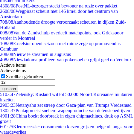
misdienaar in kerk
43
08/08
PostNL-bezorger steekt bewoner na ruzie over pakket
26
08/08
Wegpiraat scheurt met 146 km/u door het centrum van
Amsterdam
7
08/08
Aanhoudende droogte veroorzaakt scheuren in dijken Zuid-
Holland
0
08/08
Van de Zandschulp overleeft matchpoints, ook Griekspoor
verder in Montreal
1
08/08
Excelsior opent seizoen met ruime zege op promovendus
Cambuur
2
08/08
Nieuw te streamen in augustus
4
08/08
Niewiadoma profiteert van pokerspel en grijpt geel op Ventoux
Actieve items
Actieve items
Scrollbar gebruiken
opslaan
51
03:47
Zelensky: Rusland wil tot 50.000 Noord-Koreaanse militairen
inzetten
29
03:23
Netanyahu zet streep door Gaza-plan van Trumps Vredesraad
13
02:37
Pentagon eist snellere wapenproductie van defensiebedrijven
49
01:28
China boekt doorbraak in eigen chipmachines, druk op ASML
groeit
6
01:25
Kleurrecessie: consumenten kiezen grijs en beige uit angst voor
waardeverlies