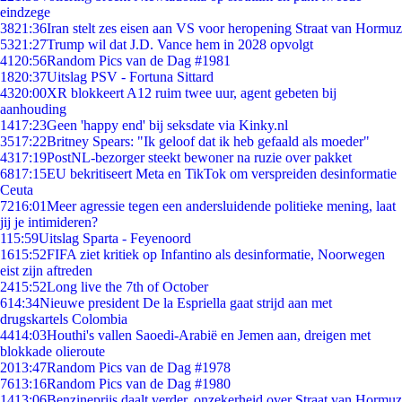
eindzege
38
21:36
Iran stelt zes eisen aan VS voor heropening Straat van Hormuz
53
21:27
Trump wil dat J.D. Vance hem in 2028 opvolgt
41
20:56
Random Pics van de Dag #1981
18
20:37
Uitslag PSV - Fortuna Sittard
43
20:00
XR blokkeert A12 ruim twee uur, agent gebeten bij
aanhouding
14
17:23
Geen 'happy end' bij seksdate via Kinky.nl
35
17:22
Britney Spears: "Ik geloof dat ik heb gefaald als moeder"
43
17:19
PostNL-bezorger steekt bewoner na ruzie over pakket
68
17:15
EU bekritiseert Meta en TikTok om verspreiden desinformatie
Ceuta
72
16:01
Meer agressie tegen een andersluidende politieke mening, laat
jij je intimideren?
1
15:59
Uitslag Sparta - Feyenoord
16
15:52
FIFA ziet kritiek op Infantino als desinformatie, Noorwegen
eist zijn aftreden
24
15:52
Long live the 7th of October
6
14:34
Nieuwe president De la Espriella gaat strijd aan met
drugskartels Colombia
44
14:03
Houthi's vallen Saoedi-Arabië en Jemen aan, dreigen met
blokkade olieroute
20
13:47
Random Pics van de Dag #1978
76
13:16
Random Pics van de Dag #1980
14
13:06
Benzineprijs daalt verder, onzekerheid over Straat van Hormuz