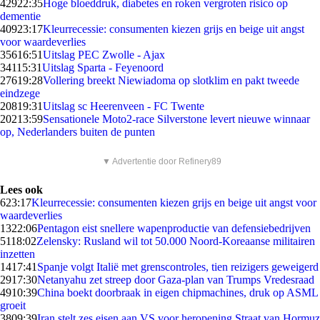
429
22:35
Hoge bloeddruk, diabetes en roken vergroten risico op
dementie
409
23:17
Kleurrecessie: consumenten kiezen grijs en beige uit angst
voor waardeverlies
356
16:51
Uitslag PEC Zwolle - Ajax
341
15:31
Uitslag Sparta - Feyenoord
276
19:28
Vollering breekt Niewiadoma op slotklim en pakt tweede
eindzege
208
19:31
Uitslag sc Heerenveen - FC Twente
202
13:59
Sensationele Moto2-race Silverstone levert nieuwe winnaar
op, Nederlanders buiten de punten
▼ Advertentie door Refinery89
Lees ook
6
23:17
Kleurrecessie: consumenten kiezen grijs en beige uit angst voor
waardeverlies
13
22:06
Pentagon eist snellere wapenproductie van defensiebedrijven
51
18:02
Zelensky: Rusland wil tot 50.000 Noord-Koreaanse militairen
inzetten
14
17:41
Spanje volgt Italië met grenscontroles, tien reizigers geweigerd
29
17:30
Netanyahu zet streep door Gaza-plan van Trumps Vredesraad
49
10:39
China boekt doorbraak in eigen chipmachines, druk op ASML
groeit
38
09:39
Iran stelt zes eisen aan VS voor heropening Straat van Hormuz