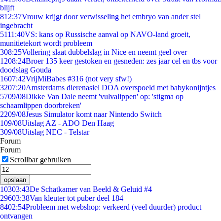
blijft
8
12:37
Vrouw krijgt door verwisseling het embryo van ander stel
ingebracht
51
11:40
VS: kans op Russische aanval op NAVO-land groeit,
munitietekort wordt probleem
3
08:25
Vollering slaat dubbelslag in Nice en neemt geel over
12
08:24
Broer 135 keer gestoken en gesneden: zes jaar cel en tbs voor
doodslag Gouda
16
07:42
VrijMiBabes #316 (not very sfw!)
32
07:20
Amsterdams dierenasiel DOA overspoeld met babykonijntjes
57
09/08
Dikke Van Dale neemt 'vulvalippen' op: 'stigma op
schaamlippen doorbreken'
22
09/08
Jesus Simulator komt naar Nintendo Switch
1
09/08
Uitslag AZ - ADO Den Haag
3
09/08
Uitslag NEC - Telstar
Forum
Forum
Scrollbar gebruiken
opslaan
103
03:43
De Schatkamer van Beeld & Geluid #4
296
03:38
Van kleuter tot puber deel 184
84
02:54
Probleem met webshop: verkeerd (veel duurder) product
ontvangen