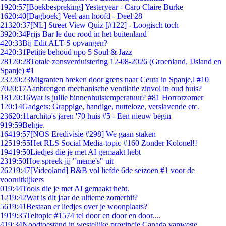
19
20:57
[Boekbespreking] Yesteryear - Caro Claire Burke
16
20:40
[Dagboek] Veel aan hoofd - Deel 28
213
20:37
[NL] Street View Quiz [#122] - Loogisch toch
39
20:34
Prijs Bar le duc rood in het buitenland
4
20:33
Bij Edit ALT-S opvangen?
24
20:31
Petitie behoud npo 5 Soul & Jazz
281
20:28
Totale zonsverduistering 12-08-2026 (Groenland, IJsland en
Spanje) #1
232
20:23
Migranten breken door grens naar Ceuta in Spanje,l #10
70
20:17
Aanbrengen mechanische ventilatie zinvol in oud huis?
181
20:16
Wat is jullie binnenhuistemperatuur? #81 Horrorzomer
1
20:14
Gadgets: Grappige, handige, nutteloze, verslavende etc.
236
20:11
archito's jaren '70 huis #5 - Een nieuw begin
9
19:59
Belgie.
164
19:57
[NOS Eredivisie #298] We gaan staken
125
19:55
Het RLS Social Media-topic #160 Zonder Kolonel!!
194
19:50
Liedjes die je met AI gemaakt hebt
23
19:50
Hoe spreek jij "meme's" uit
262
19:47
[Videoland] B&B vol liefde 6de seizoen #1 voor de
vooruitkijkers
0
19:44
Tools die je met AI gemaakt hebt.
12
19:42
Wat is dit jaar de ultieme zomerhit?
56
19:41
Bestaan er liedjes over je woonplaats?
19
19:35
Teltopic #1574 tel door en door en door....
4
19:34
Noodtoestand in westelijke provincie Canada vanwege