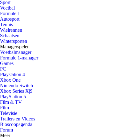
Sport
Voetbal
Formule 1
Autosport
Tennis
Wielrennen
Schaatsen
Wintersporten
Managerspelen
Voetbalmanager
Formule 1-manager
Games
PC
Playstation 4
Xbox One
Nintendo Switch
Xbox Series X|S
PlayStation 5
Film & TV
Film
Televisie
Trailers en Videos
Bioscoopagenda
Forum
Meer