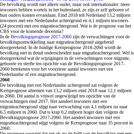
De bevolking wordt niet alleen ouder, maar ook internationaler: meer
inwoners hebben wortels in het buitenland, ze zijn er zelf geboren of
hun ouders komen ervandaan. Eind 2018 telt Nederland 13,2 miljoen
inwoners met een Nederlandse achtergrond en 4,1 miljoen inwoners
(24 procent) met een migratieachtergrond. Wat is de prognose van het
CBS voor de komende decennia?
In de
Bevolkingsprognose 2017-2060
zijn de verwachtingen voor de
bevolkingsontwikkeling naar migratieachtergrond uitgebreid
doorgerekend. In de huidige Kernprognose 2018-2060 wordt de
bevolking niet in detail onderscheiden naar migratieachtergrond. Wel is
doorgerekend wat de wijzigingen in de verwachtingen voor migratie,
geboorte en sterfte ten opzichte van de Bevolkingsprognose 2017-
2060 betekenen voor het voorziene aantal inwoners met een
Nederlandse of een migratieachtergrond.
2060
De bevolking met een Nederlandse achtergrond zal volgens de
Kernprognose afnemen van 13,2 miljoen eind 2018 naar 12,1 miljoen
in 2060. Dit aantal is vrijwel ongewijzigd ten opzichte van de
verwachtingen eind 2017. Het aandeel inwoners met een
migratieachtergrond stijgt naar verwachting van 4,1 miljoen nu naar
6,5 miljoen in 2060. Dat is krap 0,2 miljoen hoger dan volgens de
Bevolkingsprognose 2017-2060. Het aandeel inwoners met een
migratieachtergrond stijgt volgens de Kernprognose naar 35 procent in
2060.
De prognose voorziet dat net als nu de helft van de bevolking met een