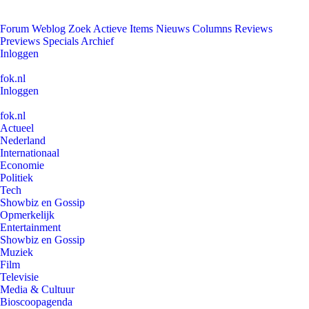
Forum
Weblog
Zoek
Actieve Items
Nieuws
Columns
Reviews
Previews
Specials
Archief
Inloggen
fok.nl
Inloggen
fok.nl
Actueel
Nederland
Internationaal
Economie
Politiek
Tech
Showbiz en Gossip
Opmerkelijk
Entertainment
Showbiz en Gossip
Muziek
Film
Televisie
Media & Cultuur
Bioscoopagenda