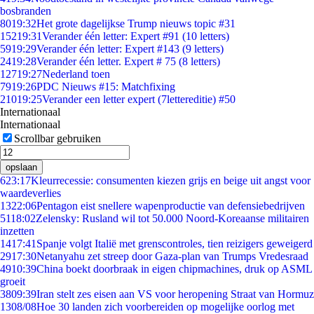
bosbranden
80
19:32
Het grote dagelijkse Trump nieuws topic #31
152
19:31
Verander één letter: Expert #91 (10 letters)
59
19:29
Verander één letter: Expert #143 (9 letters)
24
19:28
Verander één letter. Expert # 75 (8 letters)
127
19:27
Nederland toen
79
19:26
PDC Nieuws #15: Matchfixing
210
19:25
Verander een letter expert (7lettereditie) #50
Internationaal
Internationaal
Scrollbar gebruiken
opslaan
6
23:17
Kleurrecessie: consumenten kiezen grijs en beige uit angst voor
waardeverlies
13
22:06
Pentagon eist snellere wapenproductie van defensiebedrijven
51
18:02
Zelensky: Rusland wil tot 50.000 Noord-Koreaanse militairen
inzetten
14
17:41
Spanje volgt Italië met grenscontroles, tien reizigers geweigerd
29
17:30
Netanyahu zet streep door Gaza-plan van Trumps Vredesraad
49
10:39
China boekt doorbraak in eigen chipmachines, druk op ASML
groeit
38
09:39
Iran stelt zes eisen aan VS voor heropening Straat van Hormuz
13
08/08
Hoe 30 landen zich voorbereiden op mogelijke oorlog met