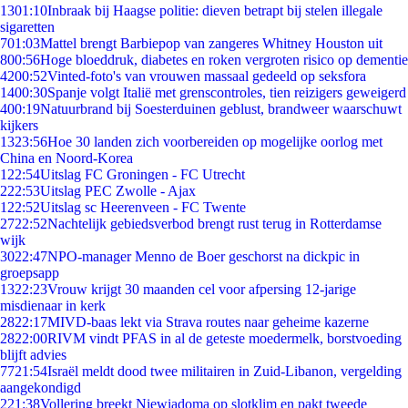
13
01:10
Inbraak bij Haagse politie: dieven betrapt bij stelen illegale
sigaretten
7
01:03
Mattel brengt Barbiepop van zangeres Whitney Houston uit
8
00:56
Hoge bloeddruk, diabetes en roken vergroten risico op dementie
42
00:52
Vinted-foto's van vrouwen massaal gedeeld op seksfora
14
00:30
Spanje volgt Italië met grenscontroles, tien reizigers geweigerd
4
00:19
Natuurbrand bij Soesterduinen geblust, brandweer waarschuwt
kijkers
13
23:56
Hoe 30 landen zich voorbereiden op mogelijke oorlog met
China en Noord-Korea
1
22:54
Uitslag FC Groningen - FC Utrecht
2
22:53
Uitslag PEC Zwolle - Ajax
1
22:52
Uitslag sc Heerenveen - FC Twente
27
22:52
Nachtelijk gebiedsverbod brengt rust terug in Rotterdamse
wijk
30
22:47
NPO-manager Menno de Boer geschorst na dickpic in
groepsapp
13
22:23
Vrouw krijgt 30 maanden cel voor afpersing 12-jarige
misdienaar in kerk
28
22:17
MIVD-baas lekt via Strava routes naar geheime kazerne
28
22:00
RIVM vindt PFAS in al de geteste moedermelk, borstvoeding
blijft advies
77
21:54
Israël meldt dood twee militairen in Zuid-Libanon, vergelding
aangekondigd
2
21:38
Vollering breekt Niewiadoma op slotklim en pakt tweede