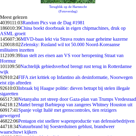
Terugblik op de Hartstocht
(Fotoverslag)
Meest gelezen
40391
11:03
Random Pics van de Dag #1981
1860
10:39
China boekt doorbraak in eigen chipmachines, druk op
ASML groeit
1456
07:36
MIVD-baas lekt via Strava routes naar geheime kazerne
1200
18:02
Zelensky: Rusland wil tot 50.000 Noord-Koreaanse
militairen inzetten
1121
09:39
Iran stelt zes eisen aan VS voor heropening Straat van
Hormuz
1011
09:50
Nachtelijk gebiedsverbod brengt rust terug in Rotterdamse
wijk
929
10:24
FIFA ziet kritiek op Infantino als desinformatie, Noorwegen
eist zijn aftreden
926
10:03
Inbraak bij Haagse politie: dieven betrapt bij stelen illegale
sigaretten
665
17:30
Netanyahu zet streep door Gaza-plan van Trumps Vredesraad
642
18:12
Mattel brengt Barbiepop van zangeres Whitney Houston uit
609
17:41
Spanje volgt Italië met grenscontroles, tien reizigers
geweigerd
468
22:06
Pentagon eist snellere wapenproductie van defensiebedrijven
447
18:34
Natuurbrand bij Soesterduinen geblust, brandweer
waarschuwt kijkers