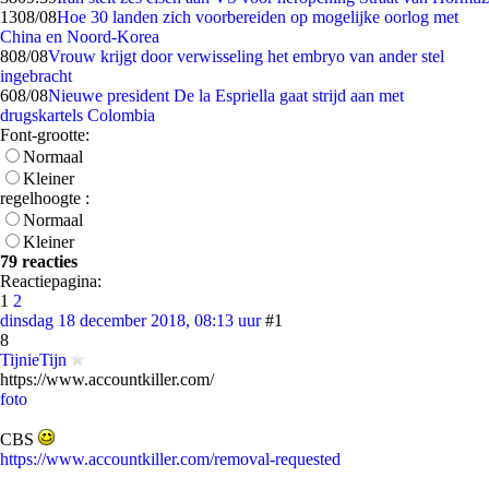
13
08/08
Hoe 30 landen zich voorbereiden op mogelijke oorlog met
China en Noord-Korea
8
08/08
Vrouw krijgt door verwisseling het embryo van ander stel
ingebracht
6
08/08
Nieuwe president De la Espriella gaat strijd aan met
drugskartels Colombia
Font-grootte:
Normaal
Kleiner
regelhoogte :
Normaal
Kleiner
79 reacties
Reactiepagina:
1
2
dinsdag 18 december 2018, 08:13 uur
#1
8
TijnieTijn
https://www.accountkiller.com/
foto
CBS
https://www.accountkiller.com/removal-requested