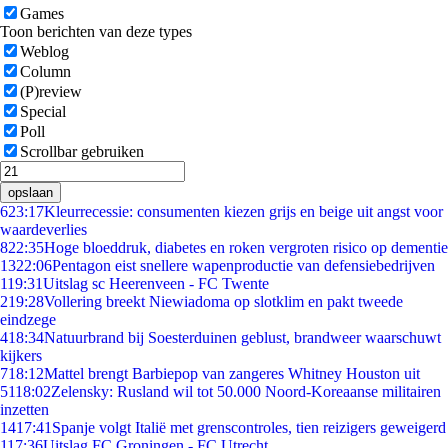
Games
Toon berichten van deze types
Weblog
Column
(P)review
Special
Poll
Scrollbar gebruiken
opslaan
6
23:17
Kleurrecessie: consumenten kiezen grijs en beige uit angst voor
waardeverlies
8
22:35
Hoge bloeddruk, diabetes en roken vergroten risico op dementie
13
22:06
Pentagon eist snellere wapenproductie van defensiebedrijven
1
19:31
Uitslag sc Heerenveen - FC Twente
2
19:28
Vollering breekt Niewiadoma op slotklim en pakt tweede
eindzege
4
18:34
Natuurbrand bij Soesterduinen geblust, brandweer waarschuwt
kijkers
7
18:12
Mattel brengt Barbiepop van zangeres Whitney Houston uit
51
18:02
Zelensky: Rusland wil tot 50.000 Noord-Koreaanse militairen
inzetten
14
17:41
Spanje volgt Italië met grenscontroles, tien reizigers geweigerd
1
17:36
Uitslag FC Groningen - FC Utrecht