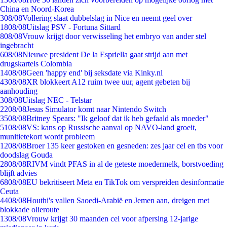
China en Noord-Korea
3
08/08
Vollering slaat dubbelslag in Nice en neemt geel over
18
08/08
Uitslag PSV - Fortuna Sittard
8
08/08
Vrouw krijgt door verwisseling het embryo van ander stel
ingebracht
6
08/08
Nieuwe president De la Espriella gaat strijd aan met
drugskartels Colombia
14
08/08
Geen 'happy end' bij seksdate via Kinky.nl
43
08/08
XR blokkeert A12 ruim twee uur, agent gebeten bij
aanhouding
3
08/08
Uitslag NEC - Telstar
22
08/08
Jesus Simulator komt naar Nintendo Switch
35
08/08
Britney Spears: "Ik geloof dat ik heb gefaald als moeder"
51
08/08
VS: kans op Russische aanval op NAVO-land groeit,
munitietekort wordt probleem
12
08/08
Broer 135 keer gestoken en gesneden: zes jaar cel en tbs voor
doodslag Gouda
28
08/08
RIVM vindt PFAS in al de geteste moedermelk, borstvoeding
blijft advies
68
08/08
EU bekritiseert Meta en TikTok om verspreiden desinformatie
Ceuta
44
08/08
Houthi's vallen Saoedi-Arabië en Jemen aan, dreigen met
blokkade olieroute
13
08/08
Vrouw krijgt 30 maanden cel voor afpersing 12-jarige