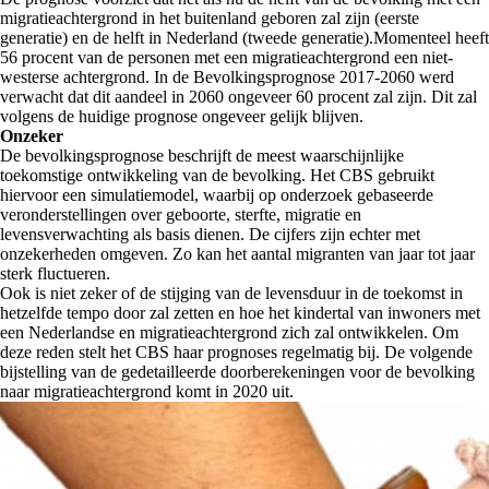
migratieachtergrond in het buitenland geboren zal zijn (eerste
generatie) en de helft in Nederland (tweede generatie).Momenteel heeft
56 procent van de personen met een migratieachtergrond een niet-
westerse achtergrond. In de Bevolkingsprognose 2017-2060 werd
verwacht dat dit aandeel in 2060 ongeveer 60 procent zal zijn. Dit zal
volgens de huidige prognose ongeveer gelijk blijven.
Onzeker
De bevolkingsprognose beschrijft de meest waarschijnlijke
toekomstige ontwikkeling van de bevolking. Het CBS gebruikt
hiervoor een simulatiemodel, waarbij op onderzoek gebaseerde
veronderstellingen over geboorte, sterfte, migratie en
levensverwachting als basis dienen. De cijfers zijn echter met
onzekerheden omgeven. Zo kan het aantal migranten van jaar tot jaar
sterk fluctueren.
Ook is niet zeker of de stijging van de levensduur in de toekomst in
hetzelfde tempo door zal zetten en hoe het kindertal van inwoners met
een Nederlandse en migratieachtergrond zich zal ontwikkelen. Om
deze reden stelt het CBS haar prognoses regelmatig bij. De volgende
bijstelling van de gedetailleerde doorberekeningen voor de bevolking
naar migratieachtergrond komt in 2020 uit.