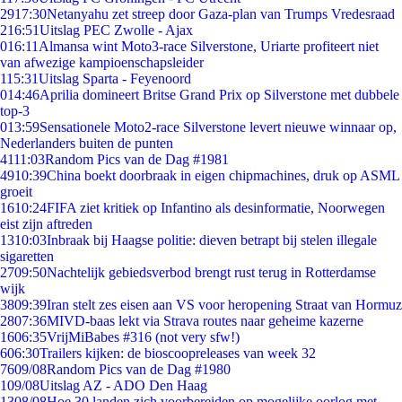
29
17:30
Netanyahu zet streep door Gaza-plan van Trumps Vredesraad
2
16:51
Uitslag PEC Zwolle - Ajax
0
16:11
Almansa wint Moto3-race Silverstone, Uriarte profiteert niet
van afwezige kampioenschapsleider
1
15:31
Uitslag Sparta - Feyenoord
0
14:46
Aprilia domineert Britse Grand Prix op Silverstone met dubbele
top-3
0
13:59
Sensationele Moto2-race Silverstone levert nieuwe winnaar op,
Nederlanders buiten de punten
41
11:03
Random Pics van de Dag #1981
49
10:39
China boekt doorbraak in eigen chipmachines, druk op ASML
groeit
16
10:24
FIFA ziet kritiek op Infantino als desinformatie, Noorwegen
eist zijn aftreden
13
10:03
Inbraak bij Haagse politie: dieven betrapt bij stelen illegale
sigaretten
27
09:50
Nachtelijk gebiedsverbod brengt rust terug in Rotterdamse
wijk
38
09:39
Iran stelt zes eisen aan VS voor heropening Straat van Hormuz
28
07:36
MIVD-baas lekt via Strava routes naar geheime kazerne
16
06:35
VrijMiBabes #316 (not very sfw!)
6
06:30
Trailers kijken: de bioscoopreleases van week 32
76
09/08
Random Pics van de Dag #1980
1
09/08
Uitslag AZ - ADO Den Haag
13
08/08
Hoe 30 landen zich voorbereiden op mogelijke oorlog met