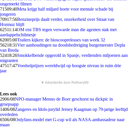
ongemerkt filmen
715
09:40
Meta krijgt half miljard boete voor mentale schade bij
jongeren
709
17:56
Benzineprijs daalt verder, onzekerheid over Straat van
Hormuz blijft
625
11:14
OM eist TBS tegen verwarde man die agenten stak met
aardappelschilmesje
620
05:00
Trailers kijken: de bioscoopreleases van week 32
562
18:31
Vier aanhoudingen na doodsbedreiging burgemeester Depla
van Breda
524
18:26
Smokkelbende opgerold in Spanje, verdienden miljoenen aan
migranten
475
17:47
Voedselprijzen wereldwijd op hoogste niveau in ruim drie
jaar
▼ Advertentie door Refinery89
Lees ook
29
06/08
NPO-manager Menno de Boer geschorst na dickpic in
groepsapp
14
06/08
Zangeres en Idols-jurylid Jerney Kaagman op 79-jarige leeftijd
overleden
65
06/08
Onlyfans-model met G-cup wil als NASA-ambassadeur naar
maan