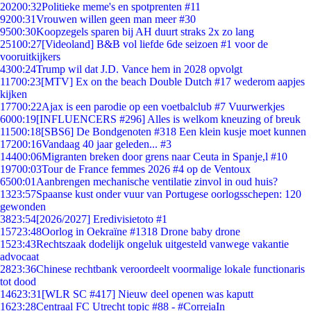
202
00:32
Politieke meme's en spotprenten #11
92
00:31
Vrouwen willen geen man meer #30
95
00:30
Koopzegels sparen bij AH duurt straks 2x zo lang
251
00:27
[Videoland] B&B vol liefde 6de seizoen #1 voor de
vooruitkijkers
43
00:24
Trump wil dat J.D. Vance hem in 2028 opvolgt
117
00:23
[MTV] Ex on the beach Double Dutch #17 wederom aapjes
kijken
177
00:22
Ajax is een parodie op een voetbalclub #7 Vuurwerkjes
60
00:19
[INFLUENCERS #296] Alles is welkom kneuzing of breuk
115
00:18
[SBS6] De Bondgenoten #318 Een klein kusje moet kunnen
172
00:16
Vandaag 40 jaar geleden... #3
144
00:06
Migranten breken door grens naar Ceuta in Spanje,l #10
197
00:03
Tour de France femmes 2026 #4 op de Ventoux
65
00:01
Aanbrengen mechanische ventilatie zinvol in oud huis?
13
23:57
Spaanse kust onder vuur van Portugese oorlogsschepen: 120
gewonden
38
23:54
[2026/2027] Eredivisietoto #1
157
23:48
Oorlog in Oekraïne #1318 Drone baby drone
15
23:43
Rechtszaak dodelijk ongeluk uitgesteld vanwege vakantie
advocaat
28
23:36
Chinese rechtbank veroordeelt voormalige lokale functionaris
tot dood
146
23:31
[WLR SC #417] Nieuw deel openen was kaputt
16
23:28
Centraal FC Utrecht topic #88 - #CorreiaIn