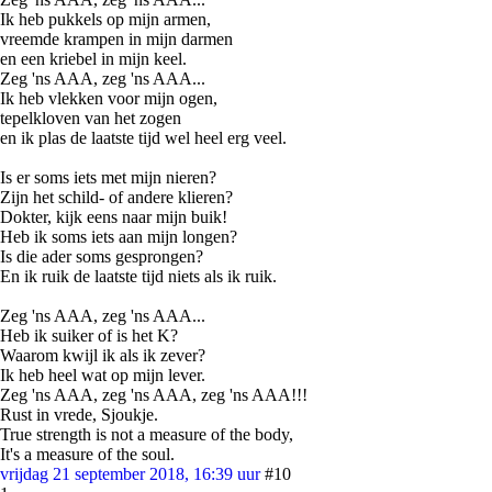
Ik heb pukkels op mijn armen,
vreemde krampen in mijn darmen
en een kriebel in mijn keel.
Zeg 'ns AAA, zeg 'ns AAA...
Ik heb vlekken voor mijn ogen,
tepelkloven van het zogen
en ik plas de laatste tijd wel heel erg veel.
Is er soms iets met mijn nieren?
Zijn het schild- of andere klieren?
Dokter, kijk eens naar mijn buik!
Heb ik soms iets aan mijn longen?
Is die ader soms gesprongen?
En ik ruik de laatste tijd niets als ik ruik.
Zeg 'ns AAA, zeg 'ns AAA...
Heb ik suiker of is het K?
Waarom kwijl ik als ik zever?
Ik heb heel wat op mijn lever.
Zeg 'ns AAA, zeg 'ns AAA, zeg 'ns AAA!!!
Rust in vrede, Sjoukje.
True strength is not a measure of the body,
It's a measure of the soul.
vrijdag 21 september 2018, 16:39 uur
#10