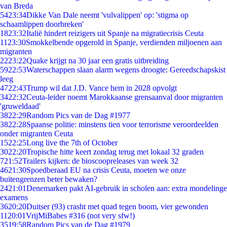
van Breda
54
23:34
Dikke Van Dale neemt 'vulvalippen' op: 'stigma op
schaamlippen doorbreken'
18
23:32
Italië hindert reizigers uit Spanje na migratiecrisis Ceuta
11
23:30
Smokkelbende opgerold in Spanje, verdienden miljoenen aan
migranten
22
23:22
Quake krijgt na 30 jaar een gratis uitbreiding
59
22:53
Waterschappen slaan alarm wegens droogte: Gereedschapskist
leeg
47
22:43
Trump wil dat J.D. Vance hem in 2028 opvolgt
34
22:32
Ceuta-leider noemt Marokkaanse grensaanval door migranten
'gruweldaad'
38
22:29
Random Pics van de Dag #1977
38
22:28
Spaanse politie: minstens tien voor terrorisme veroordeelden
onder migranten Ceuta
15
22:25
Long live the 7th of October
30
22:20
Tropische hitte keert zondag terug met lokaal 32 graden
7
21:52
Trailers kijken: de bioscoopreleases van week 32
46
21:30
Spoedberaad EU na crisis Ceuta, moeten we onze
buitengrenzen beter bewaken?
24
21:01
Denemarken pakt AI-gebruik in scholen aan: extra mondelinge
examens
36
20:20
Duitser (93) crasht met quad tegen boom, vier gewonden
11
20:01
VrijMiBabes #316 (not very sfw!)
35
19:58
Random Pics van de Dag #1979