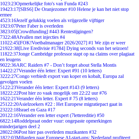
10
23:23
Opmerkelijke foto's van Funda #243
194
23:17
[SBS6] De Oranjezomer #10 Helene je kan het niet stop
ermee
45
23:16
Jezelf gelukkig voelen als vrijgezelle vijftiger
19
23:07
Peter Faber is overleden
38
23:05
[Crowdfunding] #443 Rentestijgingen?
73
22:48
Afvallen met injecties #4
110
22:45
[FOK!Voetbalmanager 2026/2027] #1 We zijn er weer
219
22:38
[Live Eredivisie #1784] Dying seconds van het seizoen!
118
22:37
Jonge Cambridge professor stapt op na claims over plagiaat
en leugens
90
22:36
ARC Raiders #7 - Don’t forget about Stella Montis
144
22:27
Verander één letter: Expert #91 (10 letters)
32
22:27
Congo verbiedt export van koper en kobalt, Europa zal
gevolgen voelen
51
22:23
Verander één letter: Expert #143 (9 letters)
182
22:22
Post hier zo vaak mogelijk om 22:22 uur #76
16
22:21
Verander één letter. Expert # 75 (8 letters)
251
22:20
Asielzoekers #22 : Het Europese migratiepact gaat in
232
22:18
Israel en Gaza #17
201
22:16
Verander een letter expert (7lettereditie) #50
68
22:14
Roddelpraat onder vuur: ongepaste opmerkingen
minderjarigen deel 2
280
22:06
Post hier pas overleden muzikanten #32
18
22:03
Miljarden naar Europese AI-start-ups: Nederland profiteert