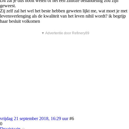
Dit zal je dus nooit weten of het een zinloze behandeling zou zijn
geweest.
Zij zelf zal het wel het beste hebben geweten lijkt me, wat moet je met
levensverlenging als de kwaliteit van het leven nihil wordt? ik begrijp
haar besluit volkomen
▼ Advertentie door Refinery89
vrijdag 21 september 2018, 16:29 uur
#6
0
Draaistaajn