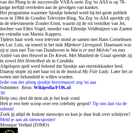
van der Ploeg in de succesvolle VARA-serie
Zeg 'ns AAA
is op 78-
jarige leeftijd overleden aan de gevolgen van kanker.
Het programma waarmee Sjoukje bekend werd bij het grote publiek
won in 1984 de Gouden Televizier-Ring. Na
Zeg 'ns AAA
speelde zij
in de televisieserie Zonder Ernst, waarin zij de rol vertolkte van Jet,
dochter van Ellen Vogel, moeder van Ellemijn Veldhuijzen van Zanten
en vriendin van Marnix Kappers.
Tijdens haar werk voor televisie stond ze samen met Hans Cornelissen
en Luc Lutz, op toneel in het stuk
Mijnheer Lievegoed
. Daarnaast was
zij te zien met Ton van Duinhoven in
Wat is er met Melvin?
en met
André van den Heuvel in
De Kreek
. Met Manfred de Graaf speelde zij
in zowel
Het Hemelbed
als in
Candida
.
Afgelopen april werd bekend dat Sjoukje aan eierstokkanker leed.
Daarop stopte zij met haar rol in de musical
My Fair Lady
. Later liet ze
weten niet behandeld te willen worden.
lydie van der ploeg
sjoukje hooymaayer
zeg 'ns aaa
Submitter:
Bron:
Wikipedia/FOK.nl
30
Help ons; deel dit item als je het leuk vond
Heb je een hete scoop over een celebrity gespot?
Tip ons dan via de
submit!
Zoek jij altijd de leukste nieuwtjes en kun je daar leuk over schrijven?
Meld je aan als nieuwsposter!
Monique Verlind (DJMO)