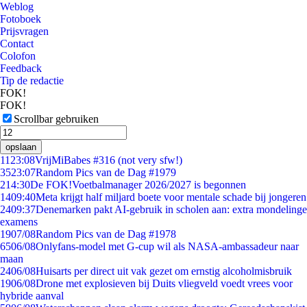
Weblog
Fotoboek
Prijsvragen
Contact
Colofon
Feedback
Tip de redactie
FOK!
FOK!
Scrollbar gebruiken
opslaan
11
23:08
VrijMiBabes #316 (not very sfw!)
35
23:07
Random Pics van de Dag #1979
2
14:30
De FOK!Voetbalmanager 2026/2027 is begonnen
14
09:40
Meta krijgt half miljard boete voor mentale schade bij jongeren
24
09:37
Denemarken pakt AI-gebruik in scholen aan: extra mondelinge
examens
19
07/08
Random Pics van de Dag #1978
65
06/08
Onlyfans-model met G-cup wil als NASA-ambassadeur naar
maan
24
06/08
Huisarts per direct uit vak gezet om ernstig alcoholmisbruik
19
06/08
Drone met explosieven bij Duits vliegveld voedt vrees voor
hybride aanval