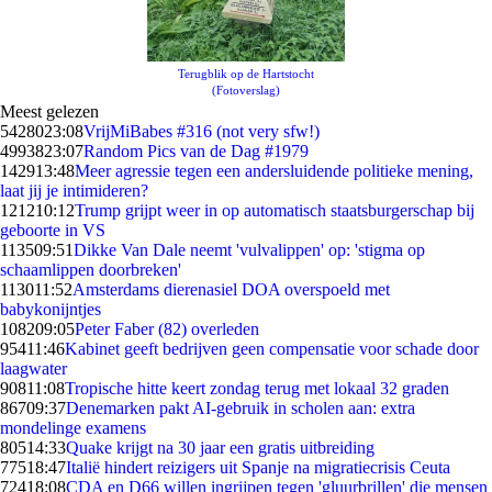
Terugblik op de Hartstocht
(Fotoverslag)
Meest gelezen
54280
23:08
VrijMiBabes #316 (not very sfw!)
49938
23:07
Random Pics van de Dag #1979
1429
13:48
Meer agressie tegen een andersluidende politieke mening,
laat jij je intimideren?
1212
10:12
Trump grijpt weer in op automatisch staatsburgerschap bij
geboorte in VS
1135
09:51
Dikke Van Dale neemt 'vulvalippen' op: 'stigma op
schaamlippen doorbreken'
1130
11:52
Amsterdams dierenasiel DOA overspoeld met
babykonijntjes
1082
09:05
Peter Faber (82) overleden
954
11:46
Kabinet geeft bedrijven geen compensatie voor schade door
laagwater
908
11:08
Tropische hitte keert zondag terug met lokaal 32 graden
867
09:37
Denemarken pakt AI-gebruik in scholen aan: extra
mondelinge examens
805
14:33
Quake krijgt na 30 jaar een gratis uitbreiding
775
18:47
Italië hindert reizigers uit Spanje na migratiecrisis Ceuta
724
18:08
CDA en D66 willen ingrijpen tegen 'gluurbrillen' die mensen