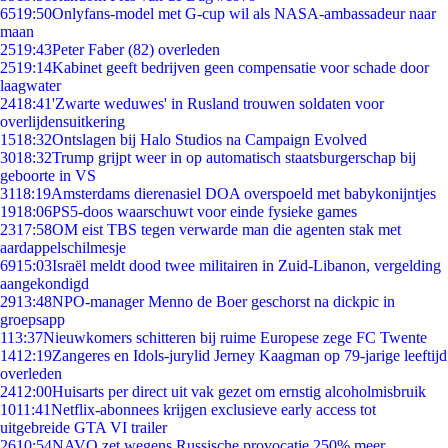
65
19:50
Onlyfans-model met G-cup wil als NASA-ambassadeur naar
maan
25
19:43
Peter Faber (82) overleden
25
19:14
Kabinet geeft bedrijven geen compensatie voor schade door
laagwater
24
18:41
'Zwarte weduwes' in Rusland trouwen soldaten voor
overlijdensuitkering
15
18:32
Ontslagen bij Halo Studios na Campaign Evolved
30
18:32
Trump grijpt weer in op automatisch staatsburgerschap bij
geboorte in VS
31
18:19
Amsterdams dierenasiel DOA overspoeld met babykonijntjes
19
18:06
PS5-doos waarschuwt voor einde fysieke games
23
17:58
OM eist TBS tegen verwarde man die agenten stak met
aardappelschilmesje
69
15:03
Israël meldt dood twee militairen in Zuid-Libanon, vergelding
aangekondigd
29
13:48
NPO-manager Menno de Boer geschorst na dickpic in
groepsapp
1
13:37
Nieuwkomers schitteren bij ruime Europese zege FC Twente
14
12:19
Zangeres en Idols-jurylid Jerney Kaagman op 79-jarige leeftijd
overleden
24
12:00
Huisarts per direct uit vak gezet om ernstig alcoholmisbruik
10
11:41
Netflix-abonnees krijgen exclusieve early access tot
uitgebreide GTA VI trailer
26
10:54
NAVO zet wegens Russische provocatie 250% meer