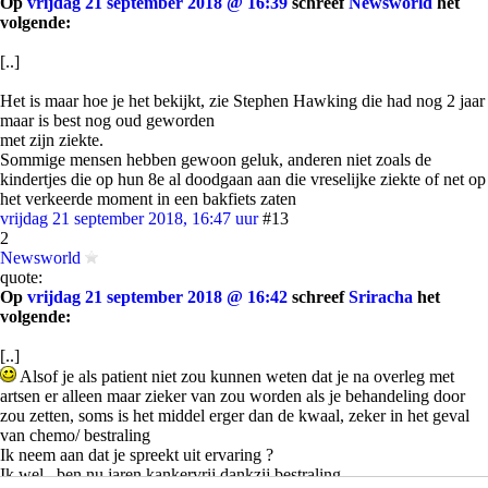
Op
vrijdag 21 september 2018 @ 16:39
schreef
Newsworld
het
volgende:
[..]
Het is maar hoe je het bekijkt, zie Stephen Hawking die had nog 2 jaar
maar is best nog oud geworden
met zijn ziekte.
Sommige mensen hebben gewoon geluk, anderen niet zoals de
kindertjes die op hun 8e al doodgaan aan die vreselijke ziekte of net op
het verkeerde moment in een bakfiets zaten
vrijdag 21 september 2018, 16:47 uur
#13
2
Newsworld
quote:
Op
vrijdag 21 september 2018 @ 16:42
schreef
Sriracha
het
volgende:
[..]
Alsof je als patient niet zou kunnen weten dat je na overleg met
artsen er alleen maar zieker van zou worden als je behandeling door
zou zetten, soms is het middel erger dan de kwaal, zeker in het geval
van chemo/ bestraling
Ik neem aan dat je spreekt uit ervaring ?
Ik wel , ben nu jaren kankervrij dankzij bestraling.