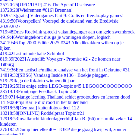
257
20:25
[UFO/UAP] #16 The Age of Disclosure
137
20:20
[Wielrennen #616] Brennan!
10
20:13
[gratis] Videogames Part 9: Gratis en free-to-play games!
43
19:50
[Voorspellen] Voorspel de eindstand van de Eredivisie
2026/2027
7
19:48
Dries Roelvink spreekt vakantieganger aan om gele zwembroek
49
19:46
Woningtekort: dus ga je woningen slopen, logisch
241
19:46
Top 2000 Editie 2025 #243 Alle dikzakken willen op je
lijken
4
19:42
Last minute balie Schiphol
8
19:39
[2023] Australië: Voyager - Promise #2 - Ze komen naar
Tilburg
74
19:36
Een tactische/militaire analyse van het front in Oekraïne #31
148
19:32
[SBS6] Vandaag Inside #136 - Boekje pluggen.
5
19:29
Ik ga de fok-toto winnen dit jaar
273
19:25
Het enige echte LEGO-topic #45 LEGOOOOOOOOOOO
235
19:13
Frontpage Feedback Topic #60
9
19:07
14-jarige leerling Thailand schiet grootouders en leraren dood
14
19:06
Prijs Bar le duc rood in het buitenland
169
18:58
[Centraal] kattenfotoos deel 122
182
18:58
[ONLINE] Roddelpraat Topic #21
129
18:53
Invalkracht kinderdagverblijf Jan B. (66) misbruikt zeker 14
kinderen
276
18:52
Dump hier elke 40+ TOEP die je graag kwijt wil, zonder
restricties 15