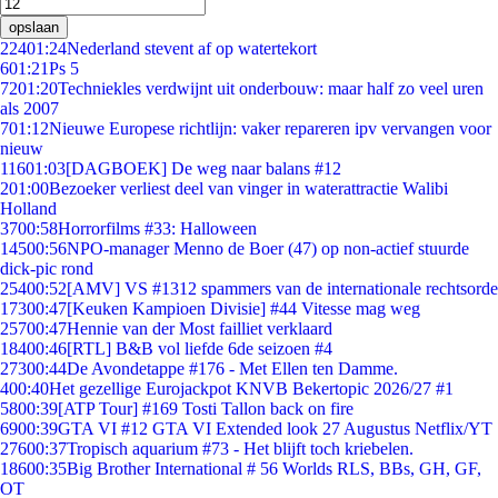
opslaan
224
01:24
Nederland stevent af op watertekort
6
01:21
Ps 5
72
01:20
Techniekles verdwijnt uit onderbouw: maar half zo veel uren
als 2007
7
01:12
Nieuwe Europese richtlijn: vaker repareren ipv vervangen voor
nieuw
116
01:03
[DAGBOEK] De weg naar balans #12
2
01:00
Bezoeker verliest deel van vinger in waterattractie Walibi
Holland
37
00:58
Horrorfilms #33: Halloween
145
00:56
NPO-manager Menno de Boer (47) op non-actief stuurde
dick-pic rond
254
00:52
[AMV] VS #1312 spammers van de internationale rechtsorde
173
00:47
[Keuken Kampioen Divisie] #44 Vitesse mag weg
257
00:47
Hennie van der Most failliet verklaard
184
00:46
[RTL] B&B vol liefde 6de seizoen #4
273
00:44
De Avondetappe #176 - Met Ellen ten Damme.
4
00:40
Het gezellige Eurojackpot KNVB Bekertopic 2026/27 #1
58
00:39
[ATP Tour] #169 Tosti Tallon back on fire
69
00:39
GTA VI #12 GTA VI Extended look 27 Augustus Netflix/YT
276
00:37
Tropisch aquarium #73 - Het blijft toch kriebelen.
186
00:35
Big Brother International # 56 Worlds RLS, BBs, GH, GF,
OT