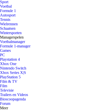
Sport
Voetbal
Formule 1
Autosport
Tennis
Wielrennen
Schaatsen
Wintersporten
Managerspelen
Voetbalmanager
Formule 1-manager
Games
PC
Playstation 4
Xbox One
Nintendo Switch
Xbox Series X|S
PlayStation 5
Film & TV
Film
Televisie
Trailers en Videos
Bioscoopagenda
Forum
Meer