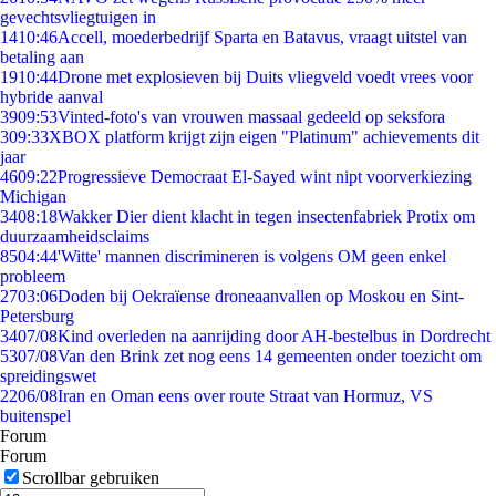
gevechtsvliegtuigen in
14
10:46
Accell, moederbedrijf Sparta en Batavus, vraagt uitstel van
betaling aan
19
10:44
Drone met explosieven bij Duits vliegveld voedt vrees voor
hybride aanval
39
09:53
Vinted-foto's van vrouwen massaal gedeeld op seksfora
3
09:33
XBOX platform krijgt zijn eigen "Platinum" achievements dit
jaar
46
09:22
Progressieve Democraat El-Sayed wint nipt voorverkiezing
Michigan
34
08:18
Wakker Dier dient klacht in tegen insectenfabriek Protix om
duurzaamheidsclaims
85
04:44
'Witte' mannen discrimineren is volgens OM geen enkel
probleem
27
03:06
Doden bij Oekraïense droneaanvallen op Moskou en Sint-
Petersburg
34
07/08
Kind overleden na aanrijding door AH-bestelbus in Dordrecht
53
07/08
Van den Brink zet nog eens 14 gemeenten onder toezicht om
spreidingswet
22
06/08
Iran en Oman eens over route Straat van Hormuz, VS
buitenspel
Forum
Forum
Scrollbar gebruiken