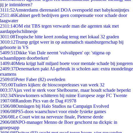
jij je intimideren?
31
11:52
Amsterdams dierenasiel DOA overspoeld met babykonijntjes
25
11:46
Kabinet geeft bedrijven geen compensatie voor schade door
laagwater
23
11:14
OM eist TBS tegen verwarde man die agenten stak met
aardappelschilmesje
30
11:08
Tropische hitte keert zondag terug met lokaal 32 graden
30
10:12
Trump grijpt weer in op automatisch staatsburgerschap bij
geboorte in VS
54
09:51
Dikke Van Dale neemt 'vulvalippen' op: 'stigma op
schaamlippen doorbreken'
14
09:40
Meta krijgt half miljard boete voor mentale schade bij jongeren
24
09:37
Denemarken pakt AI-gebruik in scholen aan: extra mondelinge
examens
25
09:05
Peter Faber (82) overleden
7
05:00
Trailers kijken: de bioscoopreleases van week 32
0
03:37
Ajax veel te sterk voor Shelbourne, maar houdt schade beperkt
1
02:34
Nieuwkomers schitteren bij ruime Europese zege FC Twente
19
07/08
Random Pics van de Dag #1978
15
06/08
Ontslagen bij Halo Studios na Campaign Evolved
19
06/08
PS5-doos waarschuwt voor einde fysieke games
2
06/08
Le Court wint na nerveuze finale, Pieterse derde
29
06/08
NPO-manager Menno de Boer geschorst na dickpic in
groepsapp
36
06/08
Duitser (93) crasht met quad tegen boom, vier gewonden