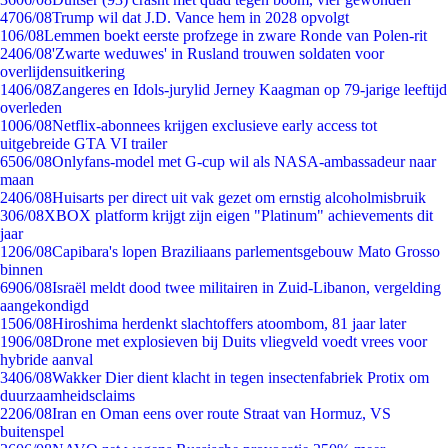
47
06/08
Trump wil dat J.D. Vance hem in 2028 opvolgt
1
06/08
Lemmen boekt eerste profzege in zware Ronde van Polen-rit
24
06/08
'Zwarte weduwes' in Rusland trouwen soldaten voor
overlijdensuitkering
14
06/08
Zangeres en Idols-jurylid Jerney Kaagman op 79-jarige leeftijd
overleden
10
06/08
Netflix-abonnees krijgen exclusieve early access tot
uitgebreide GTA VI trailer
65
06/08
Onlyfans-model met G-cup wil als NASA-ambassadeur naar
maan
24
06/08
Huisarts per direct uit vak gezet om ernstig alcoholmisbruik
3
06/08
XBOX platform krijgt zijn eigen "Platinum" achievements dit
jaar
12
06/08
Capibara's lopen Braziliaans parlementsgebouw Mato Grosso
binnen
69
06/08
Israël meldt dood twee militairen in Zuid-Libanon, vergelding
aangekondigd
15
06/08
Hiroshima herdenkt slachtoffers atoombom, 81 jaar later
19
06/08
Drone met explosieven bij Duits vliegveld voedt vrees voor
hybride aanval
34
06/08
Wakker Dier dient klacht in tegen insectenfabriek Protix om
duurzaamheidsclaims
22
06/08
Iran en Oman eens over route Straat van Hormuz, VS
buitenspel