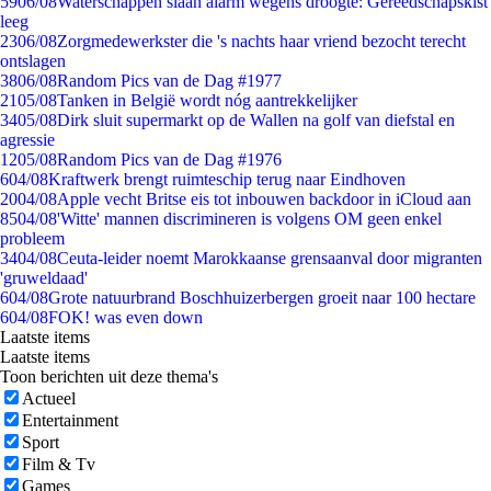
59
06/08
Waterschappen slaan alarm wegens droogte: Gereedschapskist
leeg
23
06/08
Zorgmedewerkster die 's nachts haar vriend bezocht terecht
ontslagen
38
06/08
Random Pics van de Dag #1977
21
05/08
Tanken in België wordt nóg aantrekkelijker
34
05/08
Dirk sluit supermarkt op de Wallen na golf van diefstal en
agressie
12
05/08
Random Pics van de Dag #1976
6
04/08
Kraftwerk brengt ruimteschip terug naar Eindhoven
20
04/08
Apple vecht Britse eis tot inbouwen backdoor in iCloud aan
85
04/08
'Witte' mannen discrimineren is volgens OM geen enkel
probleem
34
04/08
Ceuta-leider noemt Marokkaanse grensaanval door migranten
'gruweldaad'
6
04/08
Grote natuurbrand Boschhuizerbergen groeit naar 100 hectare
6
04/08
FOK! was even down
Laatste items
Laatste items
Toon berichten uit deze thema's
Actueel
Entertainment
Sport
Film & Tv
Games