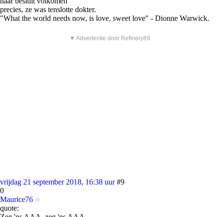
haar besluit volkomen
precies, ze was tenslotte dokter.
"What the world needs now, is love, sweet love" - Dionne Warwick.
▼ Advertentie door Refinery89
vrijdag 21 september 2018, 16:38 uur
#9
0
Maurice76
quote:
Zeg 'ns AAA, zeg 'ns AAA...