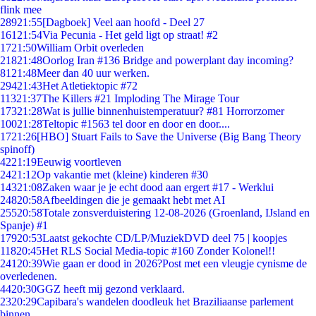
flink mee
289
21:55
[Dagboek] Veel aan hoofd - Deel 27
161
21:54
Via Pecunia - Het geld ligt op straat! #2
17
21:50
William Orbit overleden
218
21:48
Oorlog Iran #136 Bridge and powerplant day incoming?
81
21:48
Meer dan 40 uur werken.
294
21:43
Het Atletiektopic #72
113
21:37
The Killers #21 Imploding The Mirage Tour
173
21:28
Wat is jullie binnenhuistemperatuur? #81 Horrorzomer
100
21:28
Teltopic #1563 tel door en door en door....
17
21:26
[HBO] Stuart Fails to Save the Universe (Big Bang Theory
spinoff)
42
21:19
Eeuwig voortleven
24
21:12
Op vakantie met (kleine) kinderen #30
143
21:08
Zaken waar je je echt dood aan ergert #17 - Werklui
248
20:58
Afbeeldingen die je gemaakt hebt met AI
255
20:58
Totale zonsverduistering 12-08-2026 (Groenland, IJsland en
Spanje) #1
179
20:53
Laatst gekochte CD/LP/MuziekDVD deel 75 | koopjes
118
20:45
Het RLS Social Media-topic #160 Zonder Kolonel!!
241
20:39
Wie gaan er dood in 2026?Post met een vleugje cynisme de
overledenen.
44
20:30
GGZ heeft mij gezond verklaard.
23
20:29
Capibara's wandelen doodleuk het Braziliaanse parlement
binnen