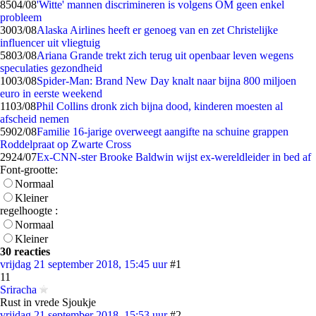
85
04/08
'Witte' mannen discrimineren is volgens OM geen enkel
probleem
30
03/08
Alaska Airlines heeft er genoeg van en zet Christelijke
influencer uit vliegtuig
58
03/08
Ariana Grande trekt zich terug uit openbaar leven wegens
speculaties gezondheid
10
03/08
Spider-Man: Brand New Day knalt naar bijna 800 miljoen
euro in eerste weekend
11
03/08
Phil Collins dronk zich bijna dood, kinderen moesten al
afscheid nemen
59
02/08
Familie 16-jarige overweegt aangifte na schuine grappen
Roddelpraat op Zwarte Cross
29
24/07
Ex-CNN-ster Brooke Baldwin wijst ex-wereldleider in bed af
Font-grootte:
Normaal
Kleiner
regelhoogte :
Normaal
Kleiner
30 reacties
vrijdag 21 september 2018, 15:45 uur
#1
11
Sriracha
Rust in vrede Sjoukje
vrijdag 21 september 2018, 15:53 uur
#2