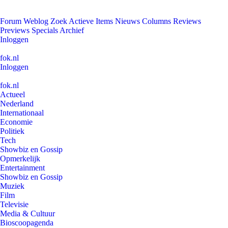
Forum
Weblog
Zoek
Actieve Items
Nieuws
Columns
Reviews
Previews
Specials
Archief
Inloggen
fok.nl
Inloggen
fok.nl
Actueel
Nederland
Internationaal
Economie
Politiek
Tech
Showbiz en Gossip
Opmerkelijk
Entertainment
Showbiz en Gossip
Muziek
Film
Televisie
Media & Cultuur
Bioscoopagenda