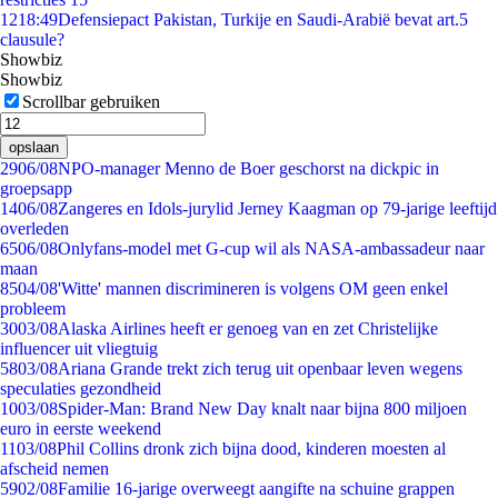
12
18:49
Defensiepact Pakistan, Turkije en Saudi-Arabië bevat art.5
clausule?
Showbiz
Showbiz
Scrollbar gebruiken
opslaan
29
06/08
NPO-manager Menno de Boer geschorst na dickpic in
groepsapp
14
06/08
Zangeres en Idols-jurylid Jerney Kaagman op 79-jarige leeftijd
overleden
65
06/08
Onlyfans-model met G-cup wil als NASA-ambassadeur naar
maan
85
04/08
'Witte' mannen discrimineren is volgens OM geen enkel
probleem
30
03/08
Alaska Airlines heeft er genoeg van en zet Christelijke
influencer uit vliegtuig
58
03/08
Ariana Grande trekt zich terug uit openbaar leven wegens
speculaties gezondheid
10
03/08
Spider-Man: Brand New Day knalt naar bijna 800 miljoen
euro in eerste weekend
11
03/08
Phil Collins dronk zich bijna dood, kinderen moesten al
afscheid nemen
59
02/08
Familie 16-jarige overweegt aangifte na schuine grappen