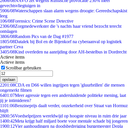
26
06/08
NAVO zet wegens Russische provocatie 250% meer
gevechtsvliegtuigen in
59
06/08
Waterschappen slaan alarm wegens droogte: Gereedschapskist
leeg
1
06/08
Forensics: Crime Scene Detective
23
06/08
Zorgmedewerkster die 's nachts haar vriend bezocht terecht
ontslagen
38
06/08
Random Pics van de Dag #1977
18
05/08
Datalek bij Bol en de Bijenkorf na cyberaanval op logistiek
partner Ceva
34
05/08
Kind overleden na aanrijding door AH-bestelbus in Dordrecht
Actieve items
Actieve items
Scrollbar gebruiken
opslaan
22
01:08
CDA en D66 willen ingrijpen tegen 'gluurbrillen' die mensen
ongemerkt filmen
64
01:07
Meer agressie tegen een andersluidende politieke mening, laat
jij je intimideren?
11
01:06
Benzineprijs daalt verder, onzekerheid over Straat van Hormuz
blijft
28
00:56
Voedselprijzen wereldwijd op hoogste niveau in ruim drie jaar
14
00:42
Meta krijgt half miljard boete voor mentale schade bij jongeren
19
00:12
Vier aanhoudingen na doodsbedreiging burgemeester Depla