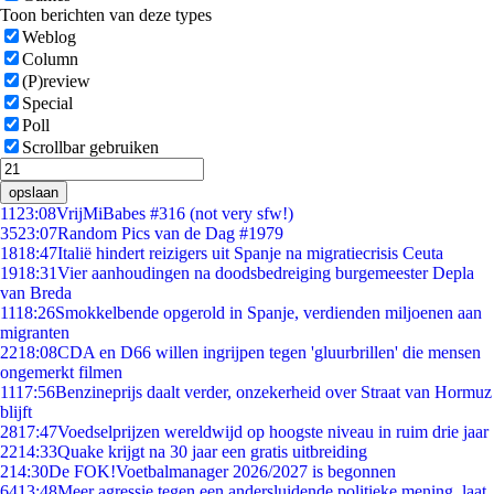
Toon berichten van deze types
Weblog
Column
(P)review
Special
Poll
Scrollbar gebruiken
opslaan
11
23:08
VrijMiBabes #316 (not very sfw!)
35
23:07
Random Pics van de Dag #1979
18
18:47
Italië hindert reizigers uit Spanje na migratiecrisis Ceuta
19
18:31
Vier aanhoudingen na doodsbedreiging burgemeester Depla
van Breda
11
18:26
Smokkelbende opgerold in Spanje, verdienden miljoenen aan
migranten
22
18:08
CDA en D66 willen ingrijpen tegen 'gluurbrillen' die mensen
ongemerkt filmen
11
17:56
Benzineprijs daalt verder, onzekerheid over Straat van Hormuz
blijft
28
17:47
Voedselprijzen wereldwijd op hoogste niveau in ruim drie jaar
22
14:33
Quake krijgt na 30 jaar een gratis uitbreiding
2
14:30
De FOK!Voetbalmanager 2026/2027 is begonnen
64
13:48
Meer agressie tegen een andersluidende politieke mening, laat