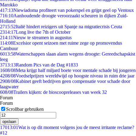
Marokko
4
17:13
Niewiadoma profiteert van pokerspel en grijpt geel op Ventoux
7
16:10
Aanhoudende droogte veroorzaakt scheuren in dijken Zuid-
Holland
27
15:52
Italië hindert reizigers uit Spanje na migratiecrisis Ceuta
23
14:17
Long live the 7th of October
2
14:11
Nieuw te streamen in augustus
1
14:08
Excelsior opent seizoen met ruime zege op promovendus
Cambuur
60
13:58
Waterschappen slaan alarm wegens droogte: Gereedschapskist
leeg
37
13:13
Random Pics van de Dag #1833
16
08/08
Meta krijgt half miljard boete voor mentale schade bij jongeren
42
08/08
Voedselprijzen wereldwijd op hoogste niveau in ruim drie jaar
29
08/08
Kabinet geeft bedrijven geen compensatie voor schade door
laagwater
6
08/08
Trailers kijken: de bioscoopreleases van week 32
Forum
Forum
Scrollbar gebruiken
opslaan
170
13:01
Wat is op dit moment volgens jou de meest irritante reclame?
#12