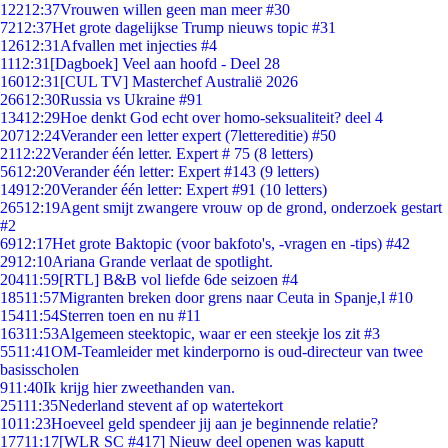
122
12:37
Vrouwen willen geen man meer #30
72
12:37
Het grote dagelijkse Trump nieuws topic #31
126
12:31
Afvallen met injecties #4
11
12:31
[Dagboek] Veel aan hoofd - Deel 28
160
12:31
[CUL TV] Masterchef Australië 2026
266
12:30
Russia vs Ukraine #91
134
12:29
Hoe denkt God echt over homo-seksualiteit? deel 4
207
12:24
Verander een letter expert (7lettereditie) #50
21
12:22
Verander één letter. Expert # 75 (8 letters)
56
12:20
Verander één letter: Expert #143 (9 letters)
149
12:20
Verander één letter: Expert #91 (10 letters)
265
12:19
Agent smijt zwangere vrouw op de grond, onderzoek gestart
#2
69
12:17
Het grote Baktopic (voor bakfoto's, -vragen en -tips) #42
29
12:10
Ariana Grande verlaat de spotlight.
204
11:59
[RTL] B&B vol liefde 6de seizoen #4
185
11:57
Migranten breken door grens naar Ceuta in Spanje,l #10
154
11:54
Sterren toen en nu #11
163
11:53
Algemeen steektopic, waar er een steekje los zit #3
55
11:41
OM-Teamleider met kinderporno is oud-directeur van twee
basisscholen
9
11:40
Ik krijg hier zweethanden van.
251
11:35
Nederland stevent af op watertekort
10
11:23
Hoeveel geld spendeer jij aan je beginnende relatie?
177
11:17
[WLR SC #417] Nieuw deel openen was kaputt