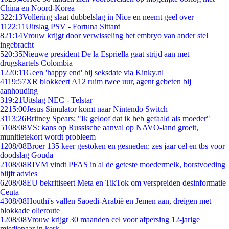
China en Noord-Korea
3
22:13
Vollering slaat dubbelslag in Nice en neemt geel over
11
22:11
Uitslag PSV - Fortuna Sittard
8
21:14
Vrouw krijgt door verwisseling het embryo van ander stel
ingebracht
5
20:35
Nieuwe president De la Espriella gaat strijd aan met
drugskartels Colombia
12
20:11
Geen 'happy end' bij seksdate via Kinky.nl
41
19:57
XR blokkeert A12 ruim twee uur, agent gebeten bij
aanhouding
3
19:21
Uitslag NEC - Telstar
22
15:00
Jesus Simulator komt naar Nintendo Switch
31
13:26
Britney Spears: "Ik geloof dat ik heb gefaald als moeder"
51
08/08
VS: kans op Russische aanval op NAVO-land groeit,
munitietekort wordt probleem
12
08/08
Broer 135 keer gestoken en gesneden: zes jaar cel en tbs voor
doodslag Gouda
21
08/08
RIVM vindt PFAS in al de geteste moedermelk, borstvoeding
blijft advies
62
08/08
EU bekritiseert Meta en TikTok om verspreiden desinformatie
Ceuta
43
08/08
Houthi's vallen Saoedi-Arabië en Jemen aan, dreigen met
blokkade olieroute
12
08/08
Vrouw krijgt 30 maanden cel voor afpersing 12-jarige
misdienaar in kerk