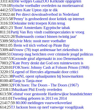
33
11:43
Drie welpjes GaiaZOO Kerkrade opgegeten
7
19:18
Syrische voetballer overleden na mortieraanval
44
12:53
Tieten Kate Upton zijn te dik
230
22:44
Per direct downloadverbod in Nederland
23
15:58
'Penny' is geobsedeerd door kritiek op internet
31
16:33
Oekraïne trekt troepen Krim terug
48
21:23
'Bom' Amsterdam: Egyptische tabak
8
11:31
Partij Van Rey vindt coalitiespeculaties te vroeg
162
21:26
'Buitenaards contact binnen twintig jaar'
53
09:56
Sylvie Meis: nooit meer voetballer
90
11:05
Brein wil tóch verbod op Pirate Bay
53
09:44
Vrouw (78) trapt ambtenaar het ziekenhuis in
6
00:51
Omroep mag berichten over criminele jeugd politicus
51
07:53
Gezonde giraf afgemaakt in zoo Denemarken
70
03:27
Kate Perry denkt dat God een ruimtewezen is
25
20:01
FOK!toen: Johnny Cash at Folsom Prison (1968)
32
20:15
Legend of Hercules afgemaakt door critici
25
21:38
PostNL opent ophaalpunten bij bouwmarkten
81
00:40
Tanja is Tanja-moe
28
00:32
FOK!toen: The Doors - The Doors (1967)
23
18:13
Muzikant Phil Everly overleden
6
13:59
Celstraf voor gestoorde Harderwijkse brandstichtster
14
11:01
Tweeling geboren in 2013 en 2014
214
17:59
80.000 meldingen vuurwerkoverlast
6
14:25
TJ Jackson boos op neef vanwege voogdijzaak