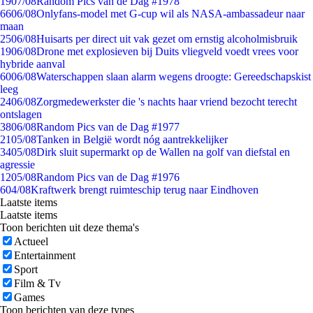
19
07/08
Random Pics van de Dag #1978
66
06/08
Onlyfans-model met G-cup wil als NASA-ambassadeur naar
maan
25
06/08
Huisarts per direct uit vak gezet om ernstig alcoholmisbruik
19
06/08
Drone met explosieven bij Duits vliegveld voedt vrees voor
hybride aanval
60
06/08
Waterschappen slaan alarm wegens droogte: Gereedschapskist
leeg
24
06/08
Zorgmedewerkster die 's nachts haar vriend bezocht terecht
ontslagen
38
06/08
Random Pics van de Dag #1977
21
05/08
Tanken in België wordt nóg aantrekkelijker
34
05/08
Dirk sluit supermarkt op de Wallen na golf van diefstal en
agressie
12
05/08
Random Pics van de Dag #1976
6
04/08
Kraftwerk brengt ruimteschip terug naar Eindhoven
Laatste items
Laatste items
Toon berichten uit deze thema's
Actueel
Entertainment
Sport
Film & Tv
Games
Toon berichten van deze types