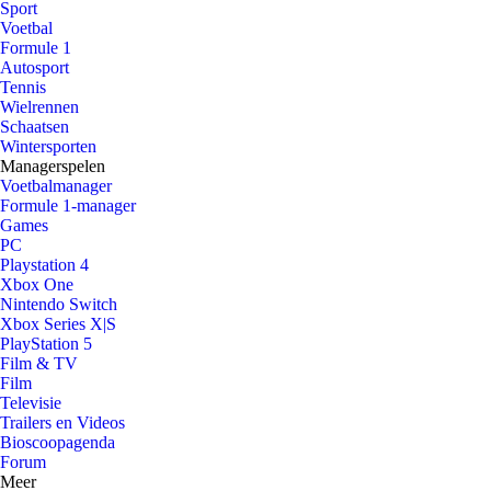
Sport
Voetbal
Formule 1
Autosport
Tennis
Wielrennen
Schaatsen
Wintersporten
Managerspelen
Voetbalmanager
Formule 1-manager
Games
PC
Playstation 4
Xbox One
Nintendo Switch
Xbox Series X|S
PlayStation 5
Film & TV
Film
Televisie
Trailers en Videos
Bioscoopagenda
Forum
Meer