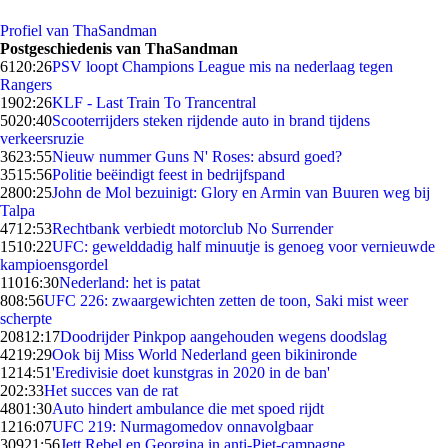
Profiel van ThaSandman
Postgeschiedenis van ThaSandman
61
20:26
PSV loopt Champions League mis na nederlaag tegen
Rangers
19
02:26
KLF - Last Train To Trancentral
50
20:40
Scooterrijders steken rijdende auto in brand tijdens
verkeersruzie
36
23:55
Nieuw nummer Guns N' Roses: absurd goed?
35
15:56
Politie beëindigt feest in bedrijfspand
28
00:25
John de Mol bezuinigt: Glory en Armin van Buuren weg bij
Talpa
47
12:53
Rechtbank verbiedt motorclub No Surrender
15
10:22
UFC: gewelddadig half minuutje is genoeg voor vernieuwde
kampioensgordel
110
16:30
Nederland: het is patat
8
08:56
UFC 226: zwaargewichten zetten de toon, Saki mist weer
scherpte
208
12:17
Doodrijder Pinkpop aangehouden wegens doodslag
42
19:29
Ook bij Miss World Nederland geen bikinironde
12
14:51
'Eredivisie doet kunstgras in 2020 in de ban'
2
02:33
Het succes van de rat
48
01:30
Auto hindert ambulance die met spoed rijdt
12
16:07
UFC 219: Nurmagomedov onnavolgbaar
309
21:56
Jett Rebel en Georgina in anti-Piet-campagne