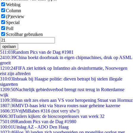
Weblog
Column
(P)review
Special
Poll
Scrollbar gebruiken
opslaan
5
11:03
Random Pics van de Dag #1981
24
10:39
China boekt doorbraak in eigen chipmachines, druk op ASML
groeit
12
10:24
FIFA ziet kritiek op Infantino als desinformatie, Noorwegen
eist zijn aftreden
3
10:03
Inbraak bij Haagse politie: dieven betrapt bij stelen illegale
sigaretten
12
09:50
Nachtelijk gebiedsverbod brengt rust terug in Rotterdamse
wijk
11
09:39
Iran stelt zes eisen aan VS voor heropening Straat van Hormuz
18
07:36
MIVD-baas lekt via Strava routes naar geheime kazerne
16
06:35
VrijMiBabes #316 (not very sfw!)
6
06:30
Trailers kijken: de bioscoopreleases van week 32
75
01:09
Random Pics van de Dag #1980
1
00:01
Uitslag AZ - ADO Den Haag
10
23:46
Hoe 30 landen zich voorbereiden op mogelijke oorlog met