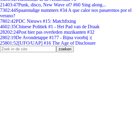
214
03:47
Punk, disco, New Wave of? #60 Sing along...
73
02:44
Spaanstalige nummers #34 A que calor nos pasaremos por el
verano?
78
02:42
PDC Nieuws #15: Matchfixing
46
02:35
Chinese Politiek #1 - Het Pad van de Draak
282
02:24
Post hier pas overleden muzikanten #32
28
02:19
De Avondetappe #177 - Bijna voorbij :(
258
01:52
[UFO/UAP] #16 The Age of Disclosure