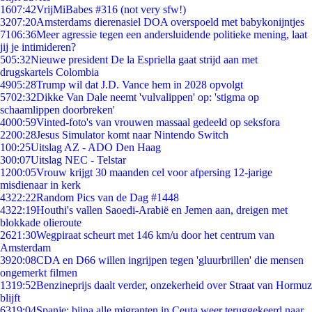
16
07:42
VrijMiBabes #316 (not very sfw!)
32
07:20
Amsterdams dierenasiel DOA overspoeld met babykonijntjes
71
06:36
Meer agressie tegen een andersluidende politieke mening, laat
jij je intimideren?
5
05:32
Nieuwe president De la Espriella gaat strijd aan met
drugskartels Colombia
49
05:28
Trump wil dat J.D. Vance hem in 2028 opvolgt
57
02:32
Dikke Van Dale neemt 'vulvalippen' op: 'stigma op
schaamlippen doorbreken'
40
00:59
Vinted-foto's van vrouwen massaal gedeeld op seksfora
22
00:28
Jesus Simulator komt naar Nintendo Switch
1
00:25
Uitslag AZ - ADO Den Haag
3
00:07
Uitslag NEC - Telstar
12
00:05
Vrouw krijgt 30 maanden cel voor afpersing 12-jarige
misdienaar in kerk
43
22:22
Random Pics van de Dag #1448
43
22:19
Houthi's vallen Saoedi-Arabië en Jemen aan, dreigen met
blokkade olieroute
26
21:30
Wegpiraat scheurt met 146 km/u door het centrum van
Amsterdam
39
20:08
CDA en D66 willen ingrijpen tegen 'gluurbrillen' die mensen
ongemerkt filmen
13
19:52
Benzineprijs daalt verder, onzekerheid over Straat van Hormuz
blijft
63
19:04
Spanje: bijna alle migranten in Ceuta weer teruggekeerd naar