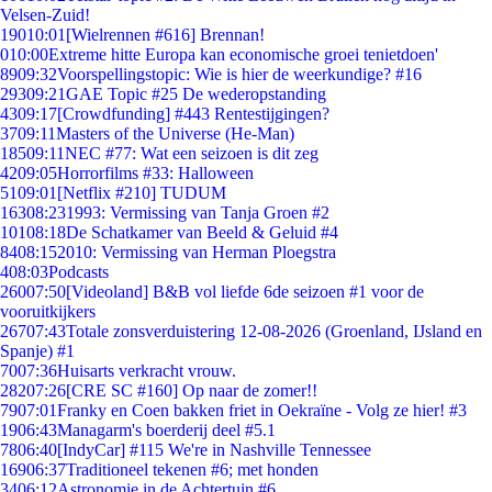
Velsen-Zuid!
190
10:01
[Wielrennen #616] Brennan!
0
10:00
Extreme hitte Europa kan economische groei tenietdoen'
89
09:32
Voorspellingstopic: Wie is hier de weerkundige? #16
293
09:21
GAE Topic #25 De wederopstanding
43
09:17
[Crowdfunding] #443 Rentestijgingen?
37
09:11
Masters of the Universe (He-Man)
185
09:11
NEC #77: Wat een seizoen is dit zeg
42
09:05
Horrorfilms #33: Halloween
51
09:01
[Netflix #210] TUDUM
163
08:23
1993: Vermissing van Tanja Groen #2
101
08:18
De Schatkamer van Beeld & Geluid #4
84
08:15
2010: Vermissing van Herman Ploegstra
4
08:03
Podcasts
260
07:50
[Videoland] B&B vol liefde 6de seizoen #1 voor de
vooruitkijkers
267
07:43
Totale zonsverduistering 12-08-2026 (Groenland, IJsland en
Spanje) #1
70
07:36
Huisarts verkracht vrouw.
282
07:26
[CRE SC #160] Op naar de zomer!!
79
07:01
Franky en Coen bakken friet in Oekraïne - Volg ze hier! #3
19
06:43
Managarm's boerderij deel #5.1
78
06:40
[IndyCar] #115 We're in Nashville Tennessee
169
06:37
Traditioneel tekenen #6; met honden
34
06:12
Astronomie in de Achtertuin #6