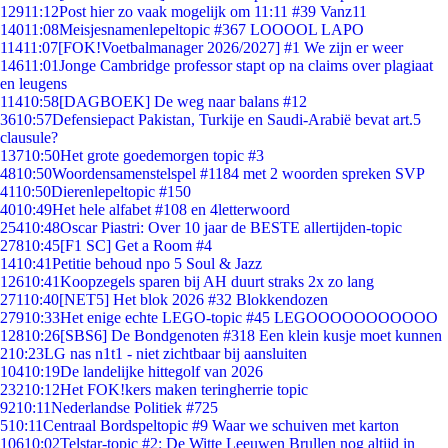
129
11:12
Post hier zo vaak mogelijk om 11:11 #39 Vanz11
140
11:08
Meisjesnamenlepeltopic #367 LOOOOL LAPO
114
11:07
[FOK!Voetbalmanager 2026/2027] #1 We zijn er weer
146
11:01
Jonge Cambridge professor stapt op na claims over plagiaat
en leugens
114
10:58
[DAGBOEK] De weg naar balans #12
36
10:57
Defensiepact Pakistan, Turkije en Saudi-Arabië bevat art.5
clausule?
137
10:50
Het grote goedemorgen topic #3
48
10:50
Woordensamenstelspel #1184 met 2 woorden spreken SVP
41
10:50
Dierenlepeltopic #150
40
10:49
Het hele alfabet #108 en 4letterwoord
254
10:48
Oscar Piastri: Over 10 jaar de BESTE allertijden-topic
278
10:45
[F1 SC] Get a Room #4
14
10:41
Petitie behoud npo 5 Soul & Jazz
126
10:41
Koopzegels sparen bij AH duurt straks 2x zo lang
271
10:40
[NET5] Het blok 2026 #32 Blokkendozen
279
10:33
Het enige echte LEGO-topic #45 LEGOOOOOOOOOOO
128
10:26
[SBS6] De Bondgenoten #318 Een klein kusje moet kunnen
2
10:23
LG nas n1t1 - niet zichtbaar bij aansluiten
104
10:19
De landelijke hittegolf van 2026
232
10:12
Het FOK!kers maken teringherrie topic
92
10:11
Nederlandse Politiek #725
5
10:11
Centraal Bordspeltopic #9 Waar we schuiven met karton
106
10:02
Telstar-topic #2: De Witte Leeuwen Brullen nog altijd in