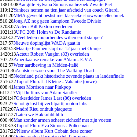
138
13:08
Aangifte Sylvana Simons na bezoek Zwarte Piet
1
19:12
Yankees nemen na tien jaar afscheid van coach Girardi
4
01:20
MMA-gevecht beslist met klassieke showworsteltechniek
5
10:28
Jong AZ nog geen kampioen Tweede Divisie
37
08:07
Acteur Bill Paxton overleden
10
21:13
UFC 208: Holm vs De Randamie
24
23:22
'Veel leden motorbendes willen eruit stappen'
3
17:57
Nieuwe dopinglijst WADA gaat in
28
09:53
Maartje Paumen stopt na 12 jaar met Oranje
14
20:13
Acteur Robert Vaughn (83) overleden
7
07:23
Amerikaanse remake van A'dam - E.V.A.
8
12:57
Weer aardbeving in Midden-Italië
26
11:36
Achtste seizoen voor The Walking Dead
3
12:45
Nederland pakt historische zevende plaats in landenfinale
25
16:22
Top of Flop: Lil Kleine - Vakantie (ouwe)
8
08:41
James Morrison naar Pinkpop
61
12:17
Vijf flutfilms van Adam Sandler
29
01:47
Orkestleider James Last (86) overleden
9
23:27
Schot gelost bij vechtpartij motorclubs
17
02:07
André Rieu onthult plaquette
46
17:27
Laten we Hakkuhhhhhh
6
00:46
Man zonder armen scheert zichzelf met zijn voeten
21
03:33
Top of Flop: Eva Simons - Policeman
28
17:22
'Nieuw album Kurt Cobain deze zomer'
7
14:00
Opgewonden Pacquiao stelt fans gerust