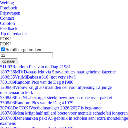
Weblog
Fotoboek
Prijsvragen
Contact
Colofon
Feedback
Tip de redactie
FOK!
FOK!
Scrollbar gebruiken
opslaan
5
11:03
Random Pics van de Dag #1981
18
07:36
MIVD-baas lekt via Strava routes naar geheime kazerne
16
06:35
VrijMiBabes #316 (not very sfw!)
75
01:09
Random Pics van de Dag #1980
12
08/08
Vrouw krijgt 30 maanden cel voor afpersing 12-jarige
misdienaar in kerk
53
08/08
PostNL-bezorger steekt bewoner na ruzie over pakket
35
08/08
Random Pics van de Dag #1979
2
07/08
De FOK!Voetbalmanager 2026/2027 is begonnen
16
07/08
Meta krijgt half miljard boete voor mentale schade bij jongeren
20
07/08
Denemarken pakt AI-gebruik in scholen aan: extra mondelinge
examens