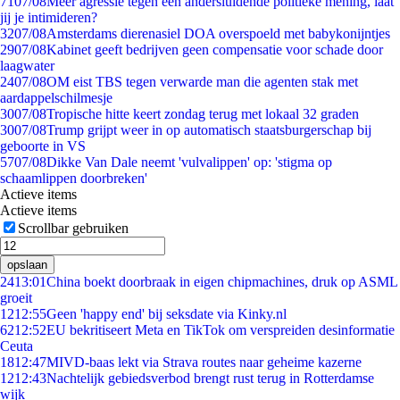
71
07/08
Meer agressie tegen een andersluidende politieke mening, laat
jij je intimideren?
32
07/08
Amsterdams dierenasiel DOA overspoeld met babykonijntjes
29
07/08
Kabinet geeft bedrijven geen compensatie voor schade door
laagwater
24
07/08
OM eist TBS tegen verwarde man die agenten stak met
aardappelschilmesje
30
07/08
Tropische hitte keert zondag terug met lokaal 32 graden
30
07/08
Trump grijpt weer in op automatisch staatsburgerschap bij
geboorte in VS
57
07/08
Dikke Van Dale neemt 'vulvalippen' op: 'stigma op
schaamlippen doorbreken'
Actieve items
Actieve items
Scrollbar gebruiken
opslaan
24
13:01
China boekt doorbraak in eigen chipmachines, druk op ASML
groeit
12
12:55
Geen 'happy end' bij seksdate via Kinky.nl
62
12:52
EU bekritiseert Meta en TikTok om verspreiden desinformatie
Ceuta
18
12:47
MIVD-baas lekt via Strava routes naar geheime kazerne
12
12:43
Nachtelijk gebiedsverbod brengt rust terug in Rotterdamse
wijk