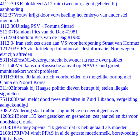
41
12:39
XR blokkeert A12 ruim twee uur, agent gebeten bij
aanhouding
8
12:37
Vrouw krijgt door verwisseling het embryo van ander stel
ingebracht
11
12:30
Uitslag PSV - Fortuna Sittard
5
12:07
Random Pics van de Dag #1981
75
12:04
Random Pics van de Dag #1980
11
12:04
Iran stelt zes eisen aan VS voor heropening Straat van Hormuz
12
12:03
FIFA ziet kritiek op Infantino als desinformatie, Noorwegen
eist zijn aftreden
53
11:42
PostNL-bezorger steekt bewoner na ruzie over pakket
51
11:40
VS: kans op Russische aanval op NAVO-land groeit,
munitietekort wordt probleem
10
11:30
Hoe 30 landen zich voorbereiden op mogelijke oorlog met
China en Noord-Korea
3
11:03
Inbraak bij Haagse politie: dieven betrapt bij stelen illegale
sigaretten
75
11:03
Israël meldt dood twee militairen in Zuid-Libanon, vergelding
aangekondigd
3
08:25
Vollering slaat dubbelslag in Nice en neemt geel over
12
08:24
Broer 135 keer gestoken en gesneden: zes jaar cel en tbs voor
doodslag Gouda
31
08:18
Britney Spears: "Ik geloof dat ik heb gefaald als moeder"
21
08:17
RIVM vindt PFAS in al de geteste moedermelk, borstvoeding
blijft advies