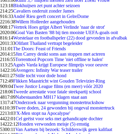
16
03:06
Ruim 3,7 miljoen mensen zien Boer Zoekt Vrouw
1
23:18
Blokhuijsen zet punt achter seizoen
2
14:25
Cavaliers onderuit zonder James
9
16:33
André Rieu geeft concert in GelreDome
22
16:38
Willem Holleeder aangehouden
9
08:17
Vertrek Hoes grijpt Albert Verlinde 'naar de strot'
20
20:06
Goal Van Basten '88 bij tien mooiste UEFA-goals ooit
8
16:14
Worstelaar en footballspeler (22) dood gevonden in afvalbak
20
11:33
Olifant Thailand vertrapt begeleider
3
11:01
The Doors: Feast of Friends
20
14:15
Jim Carrey denkt soms aan stoppen met acteren
21
16:55
Torrenttool Popcorn Time 'niet offline te halen'
1
13:25
Agnès Varda krijgt Europese filmprijs voor oeuvre
14
22:16
Avengers: Infinity War teaser trailer
64
11:27
Stille tocht voor dode hond
7
12:49
Flikken Maastricht wint Gouden Televizier-Ring
9
09:04
Twee Justice League films (en meer) vóór 2020
2
18:06
Tweede arrestatie voor fatale steekpartij school
48
17:09
Nabestaanden MH17 klagen staat aan
13
17:47
Onderzoek naar vergunning monstertruckshow
61
10:39
Twee doden, 24 gewonden bij ongeval monstertruck
22
13:03
'X-Men stopt na Apocalypse'
44
22:01
Cel geëist voor seks met gehandicapte dochter
142
22:12
Honden verwonden meisje (5) ernstig
53
00:11
Van Aartsen bij bezoek: Schilderswijk geen kalifaat