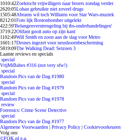
10
10:42
Zoektocht vrijwilligers naar broers zondag verder
26
20:05
Lohan gebruikte niet zoveel drugs
15
05:48
Abrams wil toch Williams voor Star Wars-muziek
82
12:01
Foto lijk Bostonbomber uitgelekt
4
22:59
'Belangenverstrengeling bij tbs-onderhandelingen'
37
19:22
Olifant gooit auto op zijn kant
11
02:49
Will Smith en zoon aan de slag voor Metro
16
01:17
Drones ingezet voor neushoornbescherming
58
19:09
The Walking Dead: Seizoen 3
Laatste reviews en specials
special
VrijMiBabes #316 (not very sfw!)
special
Random Pics van de Dag #1980
special
Random Pics van de Dag #1979
special
Random Pics van de Dag #1978
review
Forensics: Crime Scene Detective
special
Random Pics van de Dag #1977
Algemene Voorwaarden
|
Privacy Policy
|
Cookievoorkeuren
Volg ons
©FOK.nl e.a.