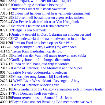
96
14:38
Bijlmerpark wordt Nelson Mandelapark
80
01:01
Onthoofding Amerikaan bevestigd
17
10:45
'Intercity Direct valt steeds vaker uit'
73
16:14
Zuiden met handen in het haar vanwege criminaliteit
27
08:29
BitTorrent wil betaalmuur en eigen series maken
72
08:44
Van Persie haalt hard uit naar Van Hooijdonk
24
13:51
Minister: Oekraïne zal Krim heroveren
87
21:50
'België is een biermerk'
3
14:31
Opnieuw geweld in Oost-Oekraïne na aflopen bestand
33
02:03
IGZ onderzoekt dood na brandwonden in douche
26
11:26
Harrison Ford brak been op set Star Wars
3
08:24
Liedjesschrijver Gerry Goffin (75) overleden
41
14:57
Tieten Kim Kardashian op de foto!
13
13:59
Rafael van der Vaart wil graag trouwen met Sabia
4
14:02
Gorilla geboren in Limburgse dierentuin
37
14:17
Linda de Mol bang oud wijf te worden
29
14:21
Game of Thrones: The Mountain and the Viper
8
01:40
Laatste Navajo-codespreker overleden
36
16:35
Motorrijder omgekomen bij IJsselstein
24
23:14
WWE Live: WrestleMania Revenge in Ahoy
22
05:33
Game of Thrones: Mockingbird
22
12:18
De Guardians of the Galaxy verzamelen zich in nieuwe trailer
25
23:17
'Roy Donders heeft een vriend'
32
11:59
Pornosterren boos op Samuel L. Jackson
40
00:16
Bryan Cranston zei Breaking Bad met moeite vaarwel