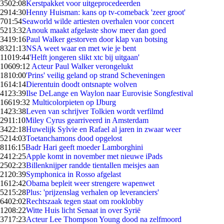
35
02:08
Kerstpakket voor uitgeprocedeerden
29
14:30
Henny Huisman: kans op tv-comeback 'zeer groot'
7
01:54
Seaworld wilde artiesten overhalen voor concert
52
13:32
Anouk maakt afgelaste show meer dan goed
34
19:16
Paul Walker gestorven door klap van botsing
83
21:13
NSA weet waar en met wie je bent
110
19:44
'Helft jongeren slikt xtc bij uitgaan'
106
09:12
Acteur Paul Walker verongelukt
18
10:00
'Prins' veilig geland op strand Scheveningen
16
14:14
Dierentuin doodt ontsnapte wolven
41
23:39
Ilse DeLange en Waylon naar Eurovisie Songfestival
166
19:32
Multicolorpieten op IJburg
14
23:38
Leven van schrijver Tolkien wordt verfilmd
29
11:10
Miley Cyrus gearriveerd in Amsterdam
34
22:18
Huwelijk Sylvie en Rafael al jaren in zwaar weer
52
14:03
Toetanchamons dood opgelost
81
16:15
Badr Hari geeft moeder Lamborghini
24
12:25
Apple komt in november met nieuwe iPads
25
02:23
Billenknijper randde tientallen meisjes aan
21
20:39
Symphonica in Rosso afgelast
16
12:42
Obama bepleit weer strengere wapenwet
52
15:28
Plus: 'prijzenslag verhalen op leveranciers'
64
02:02
Rechtszaak tegen staat om rooklobby
12
08:22
Witte Huis licht Senaat in over Syrië
37
17:23
Acteur Lee Thompson Young dood na zelfmoord