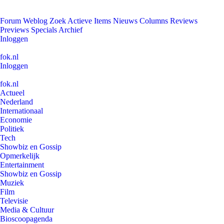
Forum
Weblog
Zoek
Actieve Items
Nieuws
Columns
Reviews
Previews
Specials
Archief
Inloggen
fok.nl
Inloggen
fok.nl
Actueel
Nederland
Internationaal
Economie
Politiek
Tech
Showbiz en Gossip
Opmerkelijk
Entertainment
Showbiz en Gossip
Muziek
Film
Televisie
Media & Cultuur
Bioscoopagenda