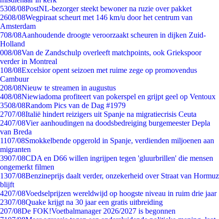
53
08/08
PostNL-bezorger steekt bewoner na ruzie over pakket
26
08/08
Wegpiraat scheurt met 146 km/u door het centrum van
Amsterdam
7
08/08
Aanhoudende droogte veroorzaakt scheuren in dijken Zuid-
Holland
0
08/08
Van de Zandschulp overleeft matchpoints, ook Griekspoor
verder in Montreal
1
08/08
Excelsior opent seizoen met ruime zege op promovendus
Cambuur
2
08/08
Nieuw te streamen in augustus
4
08/08
Niewiadoma profiteert van pokerspel en grijpt geel op Ventoux
35
08/08
Random Pics van de Dag #1979
27
07/08
Italië hindert reizigers uit Spanje na migratiecrisis Ceuta
24
07/08
Vier aanhoudingen na doodsbedreiging burgemeester Depla
van Breda
11
07/08
Smokkelbende opgerold in Spanje, verdienden miljoenen aan
migranten
39
07/08
CDA en D66 willen ingrijpen tegen 'gluurbrillen' die mensen
ongemerkt filmen
13
07/08
Benzineprijs daalt verder, onzekerheid over Straat van Hormuz
blijft
42
07/08
Voedselprijzen wereldwijd op hoogste niveau in ruim drie jaar
23
07/08
Quake krijgt na 30 jaar een gratis uitbreiding
2
07/08
De FOK!Voetbalmanager 2026/2027 is begonnen