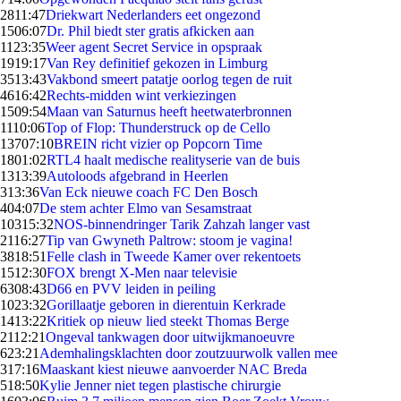
28
11:47
Driekwart Nederlanders eet ongezond
15
06:07
Dr. Phil biedt ster gratis afkicken aan
11
23:35
Weer agent Secret Service in opspraak
19
19:17
Van Rey definitief gekozen in Limburg
35
13:43
Vakbond smeert patatje oorlog tegen de ruit
46
16:42
Rechts-midden wint verkiezingen
15
09:54
Maan van Saturnus heeft heetwaterbronnen
11
10:06
Top of Flop: Thunderstruck op de Cello
137
07:10
BREIN richt vizier op Popcorn Time
18
01:02
RTL4 haalt medische realityserie van de buis
13
13:39
Autoloods afgebrand in Heerlen
3
13:36
Van Eck nieuwe coach FC Den Bosch
4
04:07
De stem achter Elmo van Sesamstraat
103
15:32
NOS-binnendringer Tarik Zahzah langer vast
21
16:27
Tip van Gwyneth Paltrow: stoom je vagina!
38
18:51
Felle clash in Tweede Kamer over rekentoets
15
12:30
FOX brengt X-Men naar televisie
63
08:43
D66 en PVV leiden in peiling
10
23:32
Gorillaatje geboren in dierentuin Kerkrade
14
13:22
Kritiek op nieuw lied steekt Thomas Berge
21
12:21
Ongeval tankwagen door uitwijkmanoeuvre
6
23:21
Ademhalingsklachten door zoutzuurwolk vallen mee
3
17:16
Maaskant kiest nieuwe aanvoerder NAC Breda
5
18:50
Kylie Jenner niet tegen plastische chirurgie