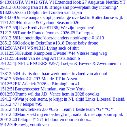
94
13:01
GTA VI #12 GTA VI Extended look 27 Augustus Netflix/YT
298
13:01
Oorlog Iran #136 Bridge and powerplant day incoming?
9
13:00
Orkaan Dolphin treft zuiden van Japan
80
13:00
Unieke aanpak stopt jarenlange overlast in Rotterdamse wijk
117
12:59
Hurricane & Cyclone Season 2026
209
12:59
[Live Eredivisie #1786] We zijn begonnen!
212
12:58
Tour de France femmes 2026 #5 Lollergps
103
12:58
Het oneindige 'doet-ie anders nooit'-topic # 1819
285
12:56
Oorlog in Oekraïne #1318 Drone baby drone
8
12:56
[AMV] VS #1313 Lying sack of shit.
181
12:55
[Keuken Kampioen Divisie] #44 Vitesse mag weg
271
12:55
Beeld van de Dag Art Installation b
79
12:54
[INFLUENCERS #297] Toetjes & Bevers & Zwemmen in
water
138
12:53
Huisarts doet haar werk onder invloed van alcohol
294
12:53
MotoGP #93 Met de TT in Assen
10
12:52
EK Atletiek 2026 te Birmingham #1
15
12:51
Burgemeester Mamdani van New York
80
12:50
Trump wil dat J.D. Vance hem in 2028 opvolgt
194
12:49
Wat je ook stemt, je krijgt in NL altijd Links Liberaal Beleid.
135
12:47
+7 telspel #95
185
12:43
Touwtrekken 2.0 #636 - Team 1 beste team *G* *O*
105
12:40
Man zoekt mij en bedreigt mij, nadat ik met zijn zoon sprak
209
12:40
Teltopic #1571 tel door en door en door....
59
12:39
Eeuwig voortleven