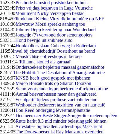
15
23:33
Postbode hamstert poststukken in huis
23
23:49
Friso vrijdag begraven in Lage Vuursche
20
11:00
Monument Nicky Verstappen beklad
8
18:45
Filmdebuut Kleine Viezerik in première op NFF
10
18:36
Mevrouw Morsi spreekt aanhang toe
21
04:35
Johnny Depp keert terug naar Wonderland
15
00:53
Jongetje (7) verwond door stenengooiers
53
23:11
Hond bevrijd uit snikhete auto
16
17:44
Honkballers slaan Cuba weg in Rotterdam
1
16:53
Inval bij chemiebedrijf Oosterhout na brand
10
20:15
Maastrichtse coffeeshops in beroep
103
11:14
'Rihanna stoned als garnaal'
18
19:49
Onderzoekers bepleiten massaal ganzenafschot
8
23:51
The Hobbit: The Desolation of Smaug-featurette
23
16:07
KNSB heeft goed gesprek met ijsbanen
18
09:58
Marco Borsato trots op Sharon Doorson
33
15:22
Steun voor einde hypotheekrenteaftrek neemt toe
41
01:46
Aantal brievenbussen meer dan gehalveerd
37
19:11
Vechtpartij tijdens prothese voetbalinterland
56
18:57
Wethouder declareert taxiritten van en naar café
12
00:41
Lou Reed onderging levertransplantatie
22
23:12
Deelneemster Beste Singer-Songwriter meteen op één
85
23:56
Rutte harkt 8,3 mld minder belastinggeld binnen
26
11:41
Arrestaties bij invallen coffeeshops Maastricht
23
14:05
The Doors-toetsenist Ray Manzarek overleden