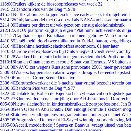
1
16:00
Trailers kijken: de bioscoopreleases van week 32
19
15:23
Random Pics van de Dag #1978
4
15:21
Netflix-abonnees krijgen exclusieve early access tot uitgebreide
55
14:35
Onlyfans-model met G-cup wil als NASA-ambassadeur naar 
22
14:09
Huisarts per direct uit vak gezet om ernstig alcoholmisbruik
2
12:12
XBOX platform krijgt zijn eigen "Platinum" achievements dit ja
12
11:27
Capibara's lopen Braziliaans parlementsgebouw Mato Grosso 
44
10:59
Israël meldt dood twee militairen in Zuid-Libanon, vergeldin
15
10:48
Hiroshima herdenkt slachtoffers atoombom, 81 jaar later
16
10:32
Drone met explosieven bij Duits vliegveld voedt vrees voor hy
32
10:28
Wakker Dier dient klacht in tegen insectenfabriek Protix om 
21
10:16
Iran en Oman eens over route Straat van Hormuz, VS buitensp
24
10:08
NAVO zet wegens Russische provocatie 250% meer gevechtsvl
55
09:33
Waterschappen slaan alarm wegens droogte: Gereedschapskist
1
07:00
Forensics: Crime Scene Detective
23
06:40
Zorgmedewerkster die 's nachts haar vriend bezocht terecht on
33
00:35
Random Pics van de Dag #1977
18
22:40
Datalek bij Bol en de Bijenkorf na cyberaanval op logistiek pa
33
22:27
Kind overleden na aanrijding door AH-bestelbus in Dordrecht
6
05/08
Nieuw slachtoffer in kindermisbruikzaak zorgprofessional Jan B
3
05/08
Geen Qatar en Abu Dhabi? Dan eindigt Formule 1-seizoen moge
5
05/08
Litouwen vindt opnieuw migrantentunnel onder grens met Wit-
45
05/08
Progressieve Democraat El-Sayed wint nipt voorverkiezing M
11
05/08
Accell, moederbedrijf Sparta en Batavus, vraagt uitstel van bet
5
05/08
Zomervakantieweerbericht: aanhoudend zomers