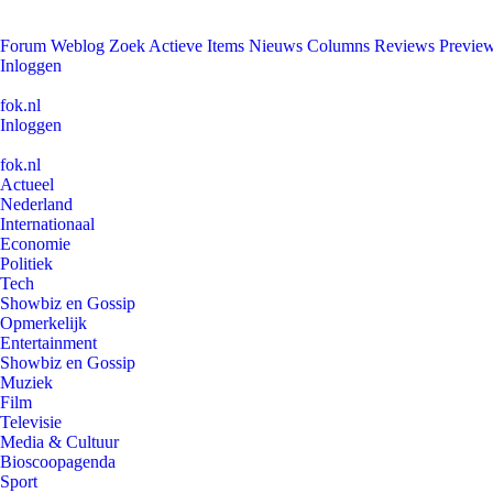
Forum
Weblog
Zoek
Actieve Items
Nieuws
Columns
Reviews
Previe
Inloggen
fok.nl
Inloggen
fok.nl
Actueel
Nederland
Internationaal
Economie
Politiek
Tech
Showbiz en Gossip
Opmerkelijk
Entertainment
Showbiz en Gossip
Muziek
Film
Televisie
Media & Cultuur
Bioscoopagenda
Sport