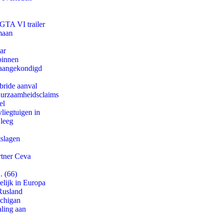
 GTA VI trailer
maan
ar
binnen
g aangekondigd
bride aanval
duurzaamheidsclaims
el
iegtuigen in
 leeg
tslagen
rtner Ceva
. (66)
lijk in Europa
Rusland
ichigan
aling aan