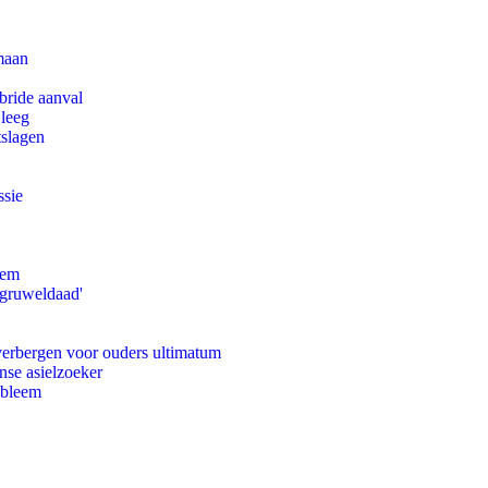
maan
bride aanval
 leeg
tslagen
ssie
eem
'gruweldaad'
 verbergen voor ouders ultimatum
nse asielzoeker
obleem