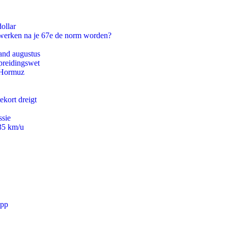
ollar
 werken na je 67e de norm worden?
and augustus
preidingswet
n Hormuz
ekort dreigt
ssie
235 km/u
app