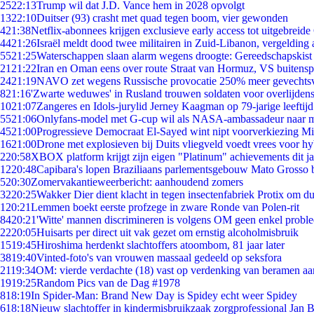
25
22:13
Trump wil dat J.D. Vance hem in 2028 opvolgt
13
22:10
Duitser (93) crasht met quad tegen boom, vier gewonden
4
21:38
Netflix-abonnees krijgen exclusieve early access tot uitgebreide
44
21:26
Israël meldt dood twee militairen in Zuid-Libanon, vergeldin
55
21:25
Waterschappen slaan alarm wegens droogte: Gereedschapskist
21
21:22
Iran en Oman eens over route Straat van Hormuz, VS buitensp
24
21:19
NAVO zet wegens Russische provocatie 250% meer gevechtsvl
8
21:16
'Zwarte weduwes' in Rusland trouwen soldaten voor overlijdens
10
21:07
Zangeres en Idols-jurylid Jerney Kaagman op 79-jarige leeftij
55
21:06
Onlyfans-model met G-cup wil als NASA-ambassadeur naar 
45
21:00
Progressieve Democraat El-Sayed wint nipt voorverkiezing M
16
21:00
Drone met explosieven bij Duits vliegveld voedt vrees voor hy
2
20:58
XBOX platform krijgt zijn eigen "Platinum" achievements dit ja
12
20:48
Capibara's lopen Braziliaans parlementsgebouw Mato Grosso 
5
20:30
Zomervakantieweerbericht: aanhoudend zomers
32
20:25
Wakker Dier dient klacht in tegen insectenfabriek Protix om 
1
20:21
Lemmen boekt eerste profzege in zware Ronde van Polen-rit
84
20:21
'Witte' mannen discrimineren is volgens OM geen enkel probl
22
20:05
Huisarts per direct uit vak gezet om ernstig alcoholmisbruik
15
19:45
Hiroshima herdenkt slachtoffers atoombom, 81 jaar later
38
19:40
Vinted-foto's van vrouwen massaal gedeeld op seksfora
21
19:34
OM: vierde verdachte (18) vast op verdenking van beramen aa
19
19:25
Random Pics van de Dag #1978
8
18:19
In Spider-Man: Brand New Day is Spidey echt weer Spidey
6
18:18
Nieuw slachtoffer in kindermisbruikzaak zorgprofessional Jan B