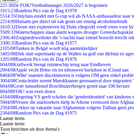
2
21:30
De FOK!Voetbalmanager 2026/2027 is begonnen
19
15:23
Random Pics van de Dag #1978
55
14:35
Onlyfans-model met G-cup wil als NASA-ambassadeur naar 
22
14:09
Huisarts per direct uit vak gezet om ernstig alcoholmisbruik
16
10:32
Drone met explosieven bij Duits vliegveld voedt vrees voor hy
55
09:33
Waterschappen slaan alarm wegens droogte: Gereedschapskist
23
06:40
Zorgmedewerkster die 's nachts haar vriend bezocht terecht on
33
00:35
Random Pics van de Dag #1977
21
05/08
Tanken in België wordt nóg aantrekkelijker
34
05/08
Dirk sluit supermarkt op de Wallen na golf van diefstal en agre
12
05/08
Random Pics van de Dag #1976
6
04/08
Kraftwerk brengt ruimteschip terug naar Eindhoven
20
04/08
Apple vecht Britse eis tot inbouwen backdoor in iCloud aan
84
04/08
'Witte' mannen discrimineren is volgens OM geen enkel probl
30
04/08
Ceuta-leider noemt Marokkaanse grensaanval door migranten 
6
04/08
Grote natuurbrand Boschhuizerbergen groeit naar 100 hectare
6
04/08
FOK! was even down
41
04/08
Regering VS geeft scholen die 'genderidentiteit' van kinderen
59
04/08
Vrouw die asielzoekers hielp in Athene vermoord door Afghaa
25
04/08
Lekker op vakantie naar Afghanistan volgens Taliban geen pr
23
04/08
Random Pics van de Dag #1975
Laatste items
Laatste items
Toon berichten uit deze thema's