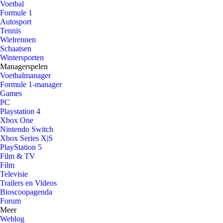
Voetbal
Formule 1
Autosport
Tennis
Wielrennen
Schaatsen
Wintersporten
Managerspelen
Voetbalmanager
Formule 1-manager
Games
PC
Playstation 4
Xbox One
Nintendo Switch
Xbox Series X|S
PlayStation 5
Film & TV
Film
Televisie
Trailers en Videos
Bioscoopagenda
Forum
Meer
Weblog