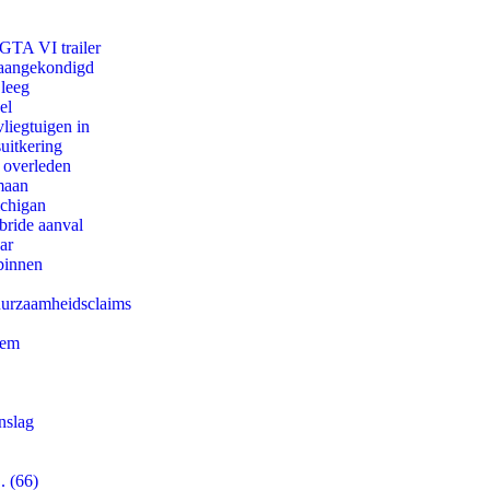
 GTA VI trailer
g aangekondigd
 leeg
el
iegtuigen in
uitkering
d overleden
maan
ichigan
bride aanval
ar
binnen
duurzaamheidsclaims
eem
nslag
. (66)