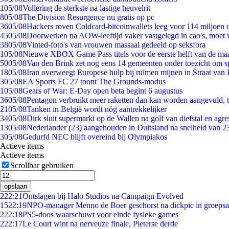
1
05/08
Vollering de sterkste na lastige heuvelrit
8
05/08
The Division Resurgence nu gratis op pc
36
05/08
Hackers roven Coldcard-bitcoinwallets leeg voor 114 miljoen d
45
05/08
Doorwerken na AOW-leeftijd vaker vastgelegd in cao's, moet
38
05/08
Vinted-foto's van vrouwen massaal gedeeld op seksfora
1
05/08
Nieuwe XBOX Game Pass titels voor de eerste helft van de ma
50
05/08
Van den Brink zet nog eens 14 gemeenten onder toezicht om s
18
05/08
Iran overweegt Europese hulp bij ruimen mijnen in Straat va
3
05/08
EA Sports FC 27 toont The Grounds-modus
1
05/08
Gears of War: E-Day open beta begint 6 augustus
36
05/08
Pentagon verbruikt meer raketten dan kan worden aangevuld, t
21
05/08
Tanken in België wordt nóg aantrekkelijker
34
05/08
Dirk sluit supermarkt op de Wallen na golf van diefstal en agre
13
05/08
Nederlander (23) aangehouden in Duitsland na snelheid van 
3
05/08
Gedurfd NEC blijft overeind bij Olympiakos
Actieve items
Actieve items
Scrollbar gebruiken
opslaan
2
22:21
Ontslagen bij Halo Studios na Campaign Evolved
15
22:19
NPO-manager Menno de Boer geschorst na dickpic in groeps
2
22:18
PS5-doos waarschuwt voor einde fysieke games
2
22:17
Le Court wint na nerveuze finale, Pieterse derde