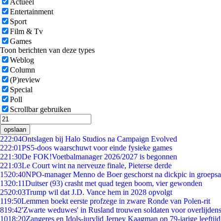
Actueel
Entertainment
Sport
Film & Tv
Games
Toon berichten van deze types
Weblog
Column
(P)review
Special
Poll
Scrollbar gebruiken
opslaan
2
22:04
Ontslagen bij Halo Studios na Campaign Evolved
2
22:01
PS5-doos waarschuwt voor einde fysieke games
2
21:30
De FOK!Voetbalmanager 2026/2027 is begonnen
2
21:03
Le Court wint na nerveuze finale, Pieterse derde
15
20:40
NPO-manager Menno de Boer geschorst na dickpic in groeps
13
20:11
Duitser (93) crasht met quad tegen boom, vier gewonden
25
20:03
Trump wil dat J.D. Vance hem in 2028 opvolgt
1
19:50
Lemmen boekt eerste profzege in zware Ronde van Polen-rit
8
19:42
'Zwarte weduwes' in Rusland trouwen soldaten voor overlijdens
10
18:20
Zangeres en Idols-jurylid Jerney Kaagman op 79-jarige leeftij