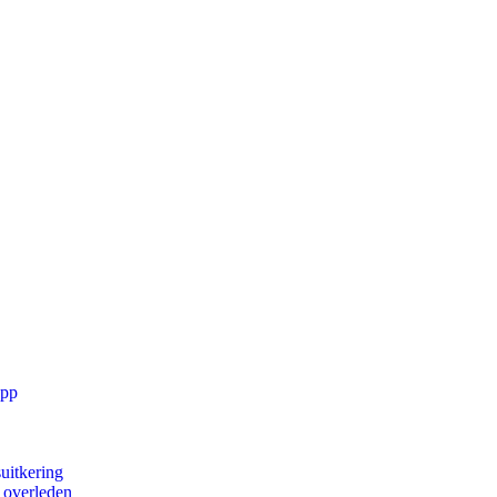
app
uitkering
d overleden