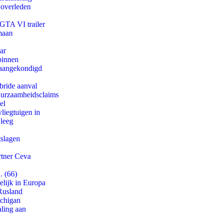
 overleden
 GTA VI trailer
maan
ar
binnen
g aangekondigd
bride aanval
duurzaamheidsclaims
el
iegtuigen in
 leeg
tslagen
rtner Ceva
. (66)
lijk in Europa
Rusland
ichigan
aling aan