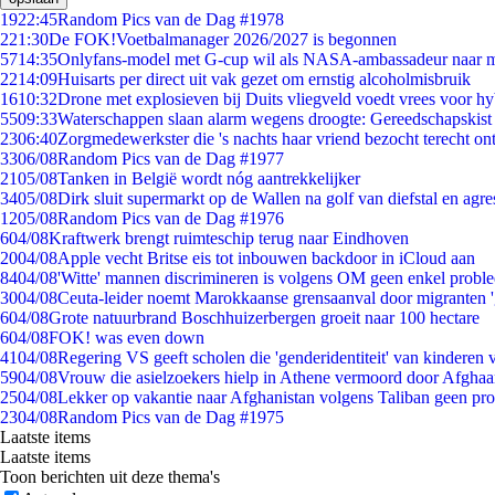
19
22:45
Random Pics van de Dag #1978
2
21:30
De FOK!Voetbalmanager 2026/2027 is begonnen
57
14:35
Onlyfans-model met G-cup wil als NASA-ambassadeur naar 
22
14:09
Huisarts per direct uit vak gezet om ernstig alcoholmisbruik
16
10:32
Drone met explosieven bij Duits vliegveld voedt vrees voor hy
55
09:33
Waterschappen slaan alarm wegens droogte: Gereedschapskist
23
06:40
Zorgmedewerkster die 's nachts haar vriend bezocht terecht on
33
06/08
Random Pics van de Dag #1977
21
05/08
Tanken in België wordt nóg aantrekkelijker
34
05/08
Dirk sluit supermarkt op de Wallen na golf van diefstal en agre
12
05/08
Random Pics van de Dag #1976
6
04/08
Kraftwerk brengt ruimteschip terug naar Eindhoven
20
04/08
Apple vecht Britse eis tot inbouwen backdoor in iCloud aan
84
04/08
'Witte' mannen discrimineren is volgens OM geen enkel probl
30
04/08
Ceuta-leider noemt Marokkaanse grensaanval door migranten 
6
04/08
Grote natuurbrand Boschhuizerbergen groeit naar 100 hectare
6
04/08
FOK! was even down
41
04/08
Regering VS geeft scholen die 'genderidentiteit' van kinderen
59
04/08
Vrouw die asielzoekers hielp in Athene vermoord door Afghaa
25
04/08
Lekker op vakantie naar Afghanistan volgens Taliban geen pr
23
04/08
Random Pics van de Dag #1975
Laatste items
Laatste items
Toon berichten uit deze thema's