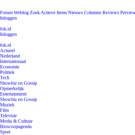
Forum
Weblog
Zoek
Actieve Items
Nieuws
Columns
Reviews
Previe
Inloggen
fok.nl
Inloggen
fok.nl
Actueel
Nederland
Internationaal
Economie
Politiek
Tech
Showbiz en Gossip
Opmerkelijk
Entertainment
Showbiz en Gossip
Muziek
Film
Televisie
Media & Cultuur
Bioscoopagenda
Sport