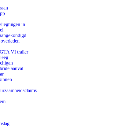
maan
app
iegtuigen in
el
g aangekondigd
 overleden
 GTA VI trailer
 leeg
ichigan
bride aanval
ar
binnen
duurzaamheidsclaims
eem
nslag