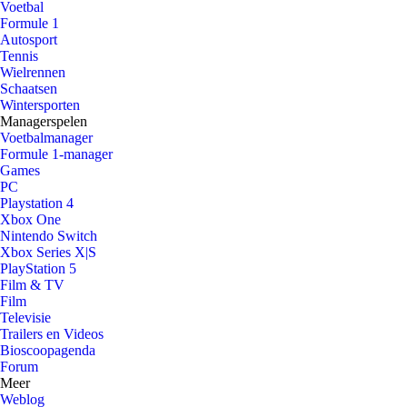
Voetbal
Formule 1
Autosport
Tennis
Wielrennen
Schaatsen
Wintersporten
Managerspelen
Voetbalmanager
Formule 1-manager
Games
PC
Playstation 4
Xbox One
Nintendo Switch
Xbox Series X|S
PlayStation 5
Film & TV
Film
Televisie
Trailers en Videos
Bioscoopagenda
Forum
Meer
Weblog