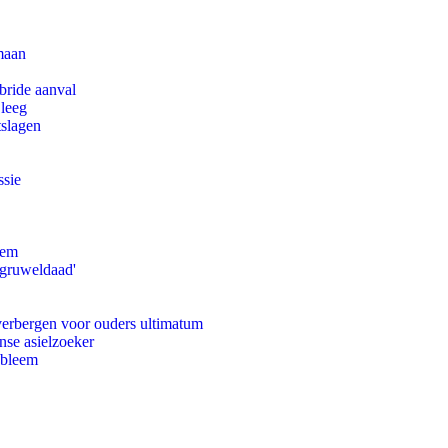
maan
bride aanval
 leeg
tslagen
ssie
eem
'gruweldaad'
 verbergen voor ouders ultimatum
nse asielzoeker
obleem