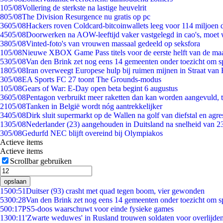
1
05/08
Vollering de sterkste na lastige heuvelrit
8
05/08
The Division Resurgence nu gratis op pc
36
05/08
Hackers roven Coldcard-bitcoinwallets leeg voor 114 miljoen d
45
05/08
Doorwerken na AOW-leeftijd vaker vastgelegd in cao's, moet
38
05/08
Vinted-foto's van vrouwen massaal gedeeld op seksfora
1
05/08
Nieuwe XBOX Game Pass titels voor de eerste helft van de ma
53
05/08
Van den Brink zet nog eens 14 gemeenten onder toezicht om s
18
05/08
Iran overweegt Europese hulp bij ruimen mijnen in Straat va
3
05/08
EA Sports FC 27 toont The Grounds-modus
1
05/08
Gears of War: E-Day open beta begint 6 augustus
36
05/08
Pentagon verbruikt meer raketten dan kan worden aangevuld, t
21
05/08
Tanken in België wordt nóg aantrekkelijker
34
05/08
Dirk sluit supermarkt op de Wallen na golf van diefstal en agre
13
05/08
Nederlander (23) aangehouden in Duitsland na snelheid van 
3
05/08
Gedurfd NEC blijft overeind bij Olympiakos
Actieve items
Actieve items
Scrollbar gebruiken
opslaan
15
00:51
Duitser (93) crasht met quad tegen boom, vier gewonden
53
00:28
Van den Brink zet nog eens 14 gemeenten onder toezicht om s
5
00:17
PS5-doos waarschuwt voor einde fysieke games
13
00:11
'Zwarte weduwes' in Rusland trouwen soldaten voor overlijden