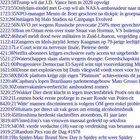
32
23:58
Trump wil dat J.D. Vance hem in 2028 opvolgt
57
23:55
Onlyfans-model met G-cup wil als NASA-ambassadeur naar 
17
23:35
NPO-manager Menno de Boer geschorst na dickpic in groeps
5
23:26
Ontslagen bij Halo Studios na Campaign Evolved
25
22:56
NAVO zet wegens Russische provocatie 250% meer gevechtsvl
22
22:50
Iran en Oman eens over route Straat van Hormuz, VS buitensp
48
22:46
Israël meldt dood twee militairen in Zuid-Libanon, vergeldin
11
22:41
Zangeres en Idols-jurylid Jerney Kaagman op 79-jarige leeftijd
2
22:17
Le Court wint na nerveuze finale, Pieterse derde
4
21:38
Netflix-abonnees krijgen exclusieve early access tot uitgebreide
55
21:25
Waterschappen slaan alarm wegens droogte: Gereedschapskist
45
21:00
Progressieve Democraat El-Sayed wint nipt voorverkiezing M
16
21:00
Drone met explosieven bij Duits vliegveld voedt vrees voor hy
2
20:58
XBOX platform krijgt zijn eigen "Platinum" achievements dit ja
12
20:48
Capibara's lopen Braziliaans parlementsgebouw Mato Grosso 
5
20:30
Zomervakantieweerbericht: aanhoudend zomers
32
20:25
Wakker Dier dient klacht in tegen insectenfabriek Protix om 
1
20:21
Lemmen boekt eerste profzege in zware Ronde van Polen-rit
84
20:21
'Witte' mannen discrimineren is volgens OM geen enkel probl
22
20:05
Huisarts per direct uit vak gezet om ernstig alcoholmisbruik
15
19:45
Hiroshima herdenkt slachtoffers atoombom, 81 jaar later
38
19:40
Vinted-foto's van vrouwen massaal gedeeld op seksfora
21
19:34
OM: vierde verdachte (18) vast op verdenking van beramen aa
19
19:25
Random Pics van de Dag #1978
8
18:19
In Spider-Man: Brand New Day is Spidey echt weer Spidey