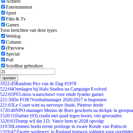
Actueel
Entertainment
Sport
Film & Tv
Games
Toon berichten van deze types
Weblog
Column
(P)review
Special
Poll
Scrollbar gebruiken
opslaan
19
22:45
Random Pics van de Dag #1978
5
22:04
Ontslagen bij Halo Studios na Campaign Evolved
5
22:01
PS5-doos waarschuwt voor einde fysieke games
2
21:30
De FOK!Voetbalmanager 2026/2027 is begonnen
2
21:03
Le Court wint na nerveuze finale, Pieterse derde
17
20:40
NPO-manager Menno de Boer geschorst na dickpic in groeps
15
20:11
Duitser (93) crasht met quad tegen boom, vier gewonden
32
20:03
Trump wil dat J.D. Vance hem in 2028 opvolgt
1
19:50
Lemmen boekt eerste profzege in zware Ronde van Polen-rit
13
19:42
'Zwarte weduwes' in Rusland trouwen soldaten voor overlijden