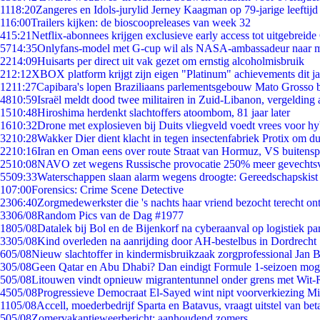
11
18:20
Zangeres en Idols-jurylid Jerney Kaagman op 79-jarige leeftijd
1
16:00
Trailers kijken: de bioscoopreleases van week 32
4
15:21
Netflix-abonnees krijgen exclusieve early access tot uitgebreide
57
14:35
Onlyfans-model met G-cup wil als NASA-ambassadeur naar 
22
14:09
Huisarts per direct uit vak gezet om ernstig alcoholmisbruik
2
12:12
XBOX platform krijgt zijn eigen "Platinum" achievements dit ja
12
11:27
Capibara's lopen Braziliaans parlementsgebouw Mato Grosso 
48
10:59
Israël meldt dood twee militairen in Zuid-Libanon, vergeldin
15
10:48
Hiroshima herdenkt slachtoffers atoombom, 81 jaar later
16
10:32
Drone met explosieven bij Duits vliegveld voedt vrees voor hy
32
10:28
Wakker Dier dient klacht in tegen insectenfabriek Protix om 
22
10:16
Iran en Oman eens over route Straat van Hormuz, VS buitensp
25
10:08
NAVO zet wegens Russische provocatie 250% meer gevechtsvl
55
09:33
Waterschappen slaan alarm wegens droogte: Gereedschapskist
1
07:00
Forensics: Crime Scene Detective
23
06:40
Zorgmedewerkster die 's nachts haar vriend bezocht terecht on
33
06/08
Random Pics van de Dag #1977
18
05/08
Datalek bij Bol en de Bijenkorf na cyberaanval op logistiek pa
33
05/08
Kind overleden na aanrijding door AH-bestelbus in Dordrecht
6
05/08
Nieuw slachtoffer in kindermisbruikzaak zorgprofessional Jan B
3
05/08
Geen Qatar en Abu Dhabi? Dan eindigt Formule 1-seizoen moge
5
05/08
Litouwen vindt opnieuw migrantentunnel onder grens met Wit-
45
05/08
Progressieve Democraat El-Sayed wint nipt voorverkiezing M
11
05/08
Accell, moederbedrijf Sparta en Batavus, vraagt uitstel van bet
5
05/08
Zomervakantieweerbericht: aanhoudend zomers