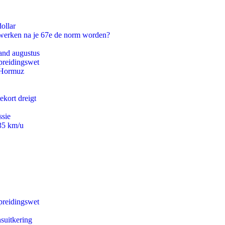
ollar
 werken na je 67e de norm worden?
and augustus
preidingswet
n Hormuz
ekort dreigt
ssie
235 km/u
preidingswet
suitkering