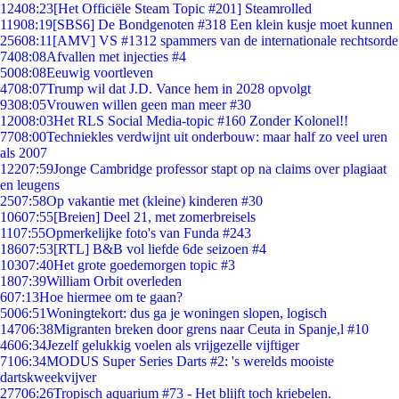
124
08:23
[Het Officiële Steam Topic #201] Steamrolled
119
08:19
[SBS6] De Bondgenoten #318 Een klein kusje moet kunnen
256
08:11
[AMV] VS #1312 spammers van de internationale rechtsorde
74
08:08
Afvallen met injecties #4
50
08:08
Eeuwig voortleven
47
08:07
Trump wil dat J.D. Vance hem in 2028 opvolgt
93
08:05
Vrouwen willen geen man meer #30
120
08:03
Het RLS Social Media-topic #160 Zonder Kolonel!!
77
08:00
Techniekles verdwijnt uit onderbouw: maar half zo veel uren
als 2007
122
07:59
Jonge Cambridge professor stapt op na claims over plagiaat
en leugens
25
07:58
Op vakantie met (kleine) kinderen #30
106
07:55
[Breien] Deel 21, met zomerbreisels
11
07:55
Opmerkelijke foto's van Funda #243
186
07:53
[RTL] B&B vol liefde 6de seizoen #4
103
07:40
Het grote goedemorgen topic #3
18
07:39
William Orbit overleden
6
07:13
Hoe hiermee om te gaan?
50
06:51
Woningtekort: dus ga je woningen slopen, logisch
147
06:38
Migranten breken door grens naar Ceuta in Spanje,l #10
46
06:34
Jezelf gelukkig voelen als vrijgezelle vijftiger
71
06:34
MODUS Super Series Darts #2: 's werelds mooiste
dartskweekvijver
277
06:26
Tropisch aquarium #73 - Het blijft toch kriebelen.