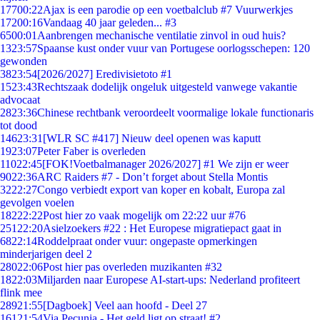
177
00:22
Ajax is een parodie op een voetbalclub #7 Vuurwerkjes
172
00:16
Vandaag 40 jaar geleden... #3
65
00:01
Aanbrengen mechanische ventilatie zinvol in oud huis?
13
23:57
Spaanse kust onder vuur van Portugese oorlogsschepen: 120
gewonden
38
23:54
[2026/2027] Eredivisietoto #1
15
23:43
Rechtszaak dodelijk ongeluk uitgesteld vanwege vakantie
advocaat
28
23:36
Chinese rechtbank veroordeelt voormalige lokale functionaris
tot dood
146
23:31
[WLR SC #417] Nieuw deel openen was kaputt
19
23:07
Peter Faber is overleden
110
22:45
[FOK!Voetbalmanager 2026/2027] #1 We zijn er weer
90
22:36
ARC Raiders #7 - Don’t forget about Stella Montis
32
22:27
Congo verbiedt export van koper en kobalt, Europa zal
gevolgen voelen
182
22:22
Post hier zo vaak mogelijk om 22:22 uur #76
251
22:20
Asielzoekers #22 : Het Europese migratiepact gaat in
68
22:14
Roddelpraat onder vuur: ongepaste opmerkingen
minderjarigen deel 2
280
22:06
Post hier pas overleden muzikanten #32
18
22:03
Miljarden naar Europese AI-start-ups: Nederland profiteert
flink mee
289
21:55
[Dagboek] Veel aan hoofd - Deel 27
161
21:54
Via Pecunia - Het geld ligt op straat! #2