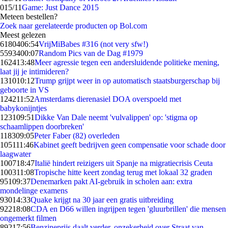
0
15/11
Game: Just Dance 2015
Meteen bestellen?
Zoek naar gerelateerde producten op Bol.com
Meest gelezen
61804
06:54
VrijMiBabes #316 (not very sfw!)
55934
00:07
Random Pics van de Dag #1979
1624
13:48
Meer agressie tegen een andersluidende politieke mening,
laat jij je intimideren?
1310
10:12
Trump grijpt weer in op automatisch staatsburgerschap bij
geboorte in VS
1242
11:52
Amsterdams dierenasiel DOA overspoeld met
babykonijntjes
1231
09:51
Dikke Van Dale neemt 'vulvalippen' op: 'stigma op
schaamlippen doorbreken'
1183
09:05
Peter Faber (82) overleden
1051
11:46
Kabinet geeft bedrijven geen compensatie voor schade door
laagwater
1007
18:47
Italië hindert reizigers uit Spanje na migratiecrisis Ceuta
1003
11:08
Tropische hitte keert zondag terug met lokaal 32 graden
951
09:37
Denemarken pakt AI-gebruik in scholen aan: extra
mondelinge examens
930
14:33
Quake krijgt na 30 jaar een gratis uitbreiding
922
18:08
CDA en D66 willen ingrijpen tegen 'gluurbrillen' die mensen
ongemerkt filmen
892
17:56
Benzineprijs daalt verder, onzekerheid over Straat van