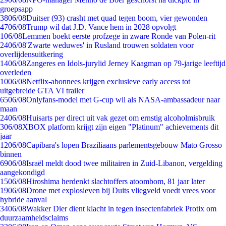
groepsapp
38
06/08
Duitser (93) crasht met quad tegen boom, vier gewonden
47
06/08
Trump wil dat J.D. Vance hem in 2028 opvolgt
1
06/08
Lemmen boekt eerste profzege in zware Ronde van Polen-rit
24
06/08
'Zwarte weduwes' in Rusland trouwen soldaten voor
overlijdensuitkering
14
06/08
Zangeres en Idols-jurylid Jerney Kaagman op 79-jarige leeftijd
overleden
10
06/08
Netflix-abonnees krijgen exclusieve early access tot
uitgebreide GTA VI trailer
65
06/08
Onlyfans-model met G-cup wil als NASA-ambassadeur naar
maan
24
06/08
Huisarts per direct uit vak gezet om ernstig alcoholmisbruik
3
06/08
XBOX platform krijgt zijn eigen "Platinum" achievements dit
jaar
12
06/08
Capibara's lopen Braziliaans parlementsgebouw Mato Grosso
binnen
69
06/08
Israël meldt dood twee militairen in Zuid-Libanon, vergelding
aangekondigd
15
06/08
Hiroshima herdenkt slachtoffers atoombom, 81 jaar later
19
06/08
Drone met explosieven bij Duits vliegveld voedt vrees voor
hybride aanval
34
06/08
Wakker Dier dient klacht in tegen insectenfabriek Protix om
duurzaamheidsclaims