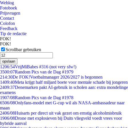
Weblog
Fotoboek
Prijsvragen
Contact
Colofon
Feedback
Tip de redactie
FOK!
FOK!
Scrollbar gebruiken
opslaan
12
06:54
VrijMiBabes #316 (not very sfw!)
35
00:07
Random Pics van de Dag #1979
2
14:30
De FOK!Voetbalmanager 2026/2027 is begonnen
14
09:40
Meta krijgt half miljard boete voor mentale schade bij jongeren
24
09:37
Denemarken pakt AI-gebruik in scholen aan: extra mondelinge
examens
19
07/08
Random Pics van de Dag #1978
65
06/08
Onlyfans-model met G-cup wil als NASA-ambassadeur naar
maan
24
06/08
Huisarts per direct uit vak gezet om ernstig alcoholmisbruik
19
06/08
Drone met explosieven bij Duits vliegveld voedt vrees voor
hybride aanval