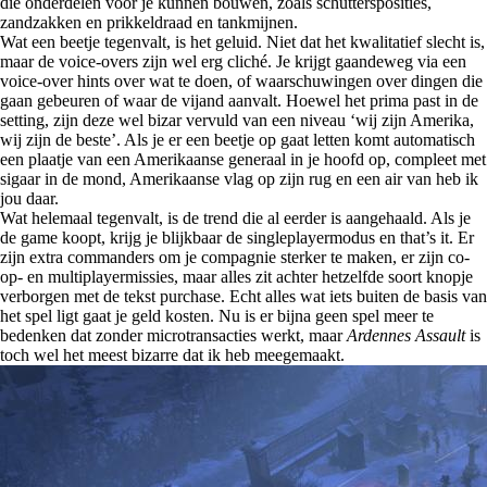
die onderdelen voor je kunnen bouwen, zoals schuttersposities,
zandzakken en prikkeldraad en tankmijnen.
Wat een beetje tegenvalt, is het geluid. Niet dat het kwalitatief slecht is,
maar de voice-overs zijn wel erg cliché. Je krijgt gaandeweg via een
voice-over hints over wat te doen, of waarschuwingen over dingen die
gaan gebeuren of waar de vijand aanvalt. Hoewel het prima past in de
setting, zijn deze wel bizar vervuld van een niveau ‘wij zijn Amerika,
wij zijn de beste’. Als je er een beetje op gaat letten komt automatisch
een plaatje van een Amerikaanse generaal in je hoofd op, compleet met
sigaar in de mond, Amerikaanse vlag op zijn rug en een air van heb ik
jou daar.
Wat helemaal tegenvalt, is de trend die al eerder is aangehaald. Als je
de game koopt, krijg je blijkbaar de singleplayermodus en that’s it. Er
zijn extra commanders om je compagnie sterker te maken, er zijn co-
op- en multiplayermissies, maar alles zit achter hetzelfde soort knopje
verborgen met de tekst purchase. Echt alles wat iets buiten de basis van
het spel ligt gaat je geld kosten. Nu is er bijna geen spel meer te
bedenken dat zonder microtransacties werkt, maar
Ardennes Assault
is
toch wel het meest bizarre dat ik heb meegemaakt.