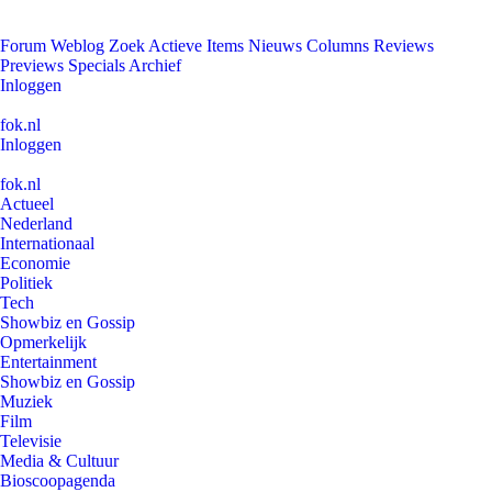
Forum
Weblog
Zoek
Actieve Items
Nieuws
Columns
Reviews
Previews
Specials
Archief
Inloggen
fok.nl
Inloggen
fok.nl
Actueel
Nederland
Internationaal
Economie
Politiek
Tech
Showbiz en Gossip
Opmerkelijk
Entertainment
Showbiz en Gossip
Muziek
Film
Televisie
Media & Cultuur
Bioscoopagenda