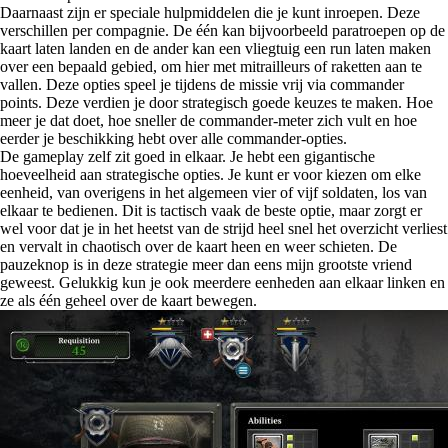
Daarnaast zijn er speciale hulpmiddelen die je kunt inroepen. Deze
verschillen per compagnie. De één kan bijvoorbeeld paratroepen op de
kaart laten landen en de ander kan een vliegtuig een run laten maken
over een bepaald gebied, om hier met mitrailleurs of raketten aan te
vallen. Deze opties speel je tijdens de missie vrij via commander
points. Deze verdien je door strategisch goede keuzes te maken. Hoe
meer je dat doet, hoe sneller de commander-meter zich vult en hoe
eerder je beschikking hebt over alle commander-opties.
De gameplay zelf zit goed in elkaar. Je hebt een gigantische
hoeveelheid aan strategische opties. Je kunt er voor kiezen om elke
eenheid, van overigens in het algemeen vier of vijf soldaten, los van
elkaar te bedienen. Dit is tactisch vaak de beste optie, maar zorgt er
wel voor dat je in het heetst van de strijd heel snel het overzicht verliest
en vervalt in chaotisch over de kaart heen en weer schieten. De
pauzeknop is in deze strategie meer dan eens mijn grootste vriend
geweest. Gelukkig kun je ook meerdere eenheden aan elkaar linken en
ze als één geheel over de kaart bewegen.