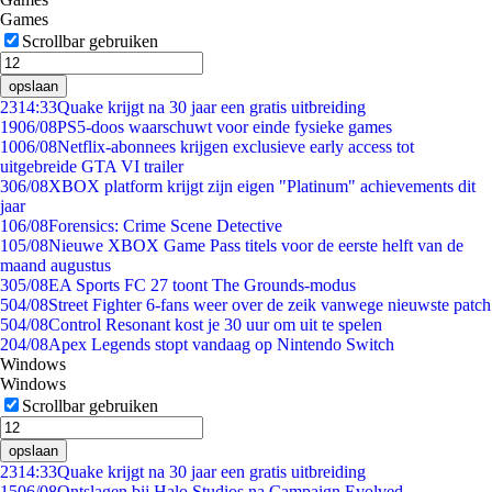
Games
Scrollbar gebruiken
opslaan
23
14:33
Quake krijgt na 30 jaar een gratis uitbreiding
19
06/08
PS5-doos waarschuwt voor einde fysieke games
10
06/08
Netflix-abonnees krijgen exclusieve early access tot
uitgebreide GTA VI trailer
3
06/08
XBOX platform krijgt zijn eigen "Platinum" achievements dit
jaar
1
06/08
Forensics: Crime Scene Detective
1
05/08
Nieuwe XBOX Game Pass titels voor de eerste helft van de
maand augustus
3
05/08
EA Sports FC 27 toont The Grounds-modus
5
04/08
Street Fighter 6-fans weer over de zeik vanwege nieuwste patch
5
04/08
Control Resonant kost je 30 uur om uit te spelen
2
04/08
Apex Legends stopt vandaag op Nintendo Switch
Windows
Windows
Scrollbar gebruiken
opslaan
23
14:33
Quake krijgt na 30 jaar een gratis uitbreiding
15
06/08
Ontslagen bij Halo Studios na Campaign Evolved