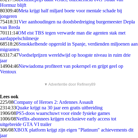
Hormuz blijft
803
09:40
Meta krijgt half miljard boete voor mentale schade bij
jongeren
754
18:31
Vier aanhoudingen na doodsbedreiging burgemeester Depla
van Breda
701
11:14
OM eist TBS tegen verwarde man die agenten stak met
aardappelschilmesje
685
18:26
Smokkelbende opgerold in Spanje, verdienden miljoenen aan
migranten
633
17:47
Voedselprijzen wereldwijd op hoogste niveau in ruim drie
jaar
149
04:46
Niewiadoma profiteert van pokerspel en grijpt geel op
Ventoux
▼ Advertentie door Refinery89
Lees ook
2
25/08
Company of Heroes 2: Ardennes Assault
23
14:33
Quake krijgt na 30 jaar een gratis uitbreiding
19
06/08
PS5-doos waarschuwt voor einde fysieke games
10
06/08
Netflix-abonnees krijgen exclusieve early access tot
uitgebreide GTA VI trailer
3
06/08
XBOX platform krijgt zijn eigen "Platinum" achievements dit
jaar