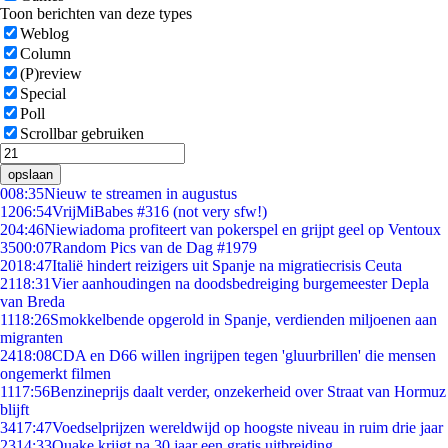
Toon berichten van deze types
Weblog
Column
(P)review
Special
Poll
Scrollbar gebruiken
opslaan
0
08:35
Nieuw te streamen in augustus
12
06:54
VrijMiBabes #316 (not very sfw!)
2
04:46
Niewiadoma profiteert van pokerspel en grijpt geel op Ventoux
35
00:07
Random Pics van de Dag #1979
20
18:47
Italië hindert reizigers uit Spanje na migratiecrisis Ceuta
21
18:31
Vier aanhoudingen na doodsbedreiging burgemeester Depla
van Breda
11
18:26
Smokkelbende opgerold in Spanje, verdienden miljoenen aan
migranten
24
18:08
CDA en D66 willen ingrijpen tegen 'gluurbrillen' die mensen
ongemerkt filmen
11
17:56
Benzineprijs daalt verder, onzekerheid over Straat van Hormuz
blijft
34
17:47
Voedselprijzen wereldwijd op hoogste niveau in ruim drie jaar
23
14:33
Quake krijgt na 30 jaar een gratis uitbreiding