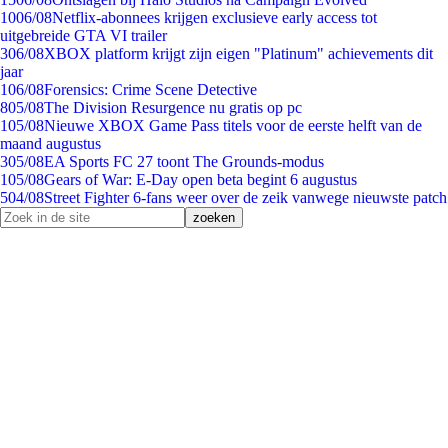
10
06/08
Netflix-abonnees krijgen exclusieve early access tot
uitgebreide GTA VI trailer
3
06/08
XBOX platform krijgt zijn eigen "Platinum" achievements dit
jaar
1
06/08
Forensics: Crime Scene Detective
8
05/08
The Division Resurgence nu gratis op pc
1
05/08
Nieuwe XBOX Game Pass titels voor de eerste helft van de
maand augustus
3
05/08
EA Sports FC 27 toont The Grounds-modus
1
05/08
Gears of War: E-Day open beta begint 6 augustus
5
04/08
Street Fighter 6-fans weer over de zeik vanwege nieuwste patch