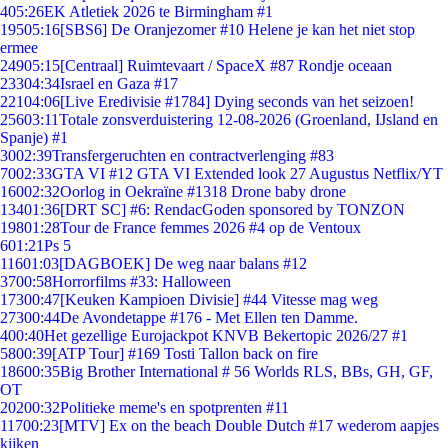
4
05:26
EK Atletiek 2026 te Birmingham #1
195
05:16
[SBS6] De Oranjezomer #10 Helene je kan het niet stop
ermee
249
05:15
[Centraal] Ruimtevaart / SpaceX #87 Rondje oceaan
233
04:34
Israel en Gaza #17
221
04:06
[Live Eredivisie #1784] Dying seconds van het seizoen!
256
03:11
Totale zonsverduistering 12-08-2026 (Groenland, IJsland en
Spanje) #1
30
02:39
Transfergeruchten en contractverlenging #83
70
02:33
GTA VI #12 GTA VI Extended look 27 Augustus Netflix/YT
160
02:32
Oorlog in Oekraïne #1318 Drone baby drone
134
01:36
[DRT SC] #6: RendacGoden sponsored by TONZON
198
01:28
Tour de France femmes 2026 #4 op de Ventoux
6
01:21
Ps 5
116
01:03
[DAGBOEK] De weg naar balans #12
37
00:58
Horrorfilms #33: Halloween
173
00:47
[Keuken Kampioen Divisie] #44 Vitesse mag weg
273
00:44
De Avondetappe #176 - Met Ellen ten Damme.
4
00:40
Het gezellige Eurojackpot KNVB Bekertopic 2026/27 #1
58
00:39
[ATP Tour] #169 Tosti Tallon back on fire
186
00:35
Big Brother International # 56 Worlds RLS, BBs, GH, GF,
OT
202
00:32
Politieke meme's en spotprenten #11
117
00:23
[MTV] Ex on the beach Double Dutch #17 wederom aapjes
kijken