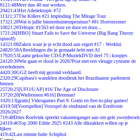
81
21:48
Meer dan 40 uur werken.
294
21:43
Het Atletiektopic #72
113
21:37
The Killers #21 Imploding The Mirage Tour
173
21:28
Wat is jullie binnenhuistemperatuur? #81 Horrorzomer
100
21:28
Teltopic #1563 tel door en door en door....
17
21:26
[HBO] Stuart Fails to Save the Universe (Big Bang Theory
spinoff)
143
21:08
Zaken waar je je echt dood aan ergert #17 - Werklui
248
20:58
Afbeeldingen die je gemaakt hebt met AI
179
20:53
Laatst gekochte CD/LP/MuziekDVD deel 75 | koopjes
241
20:39
Wie gaan er dood in 2026?Post met een vleugje cynisme de
overledenen.
44
20:30
GGZ heeft mij gezond verklaard.
23
20:29
Capibara's wandelen doodleuk het Braziliaanse parlement
binnen
257
20:25
[UFO/UAP] #16 The Age of Disclosure
137
20:20
[Wielrennen #616] Brennan!
10
20:13
[gratis] Videogames Part 9: Gratis en free-to-play games!
43
19:50
[Voorspellen] Voorspel de eindstand van de Eredivisie
2026/2027
7
19:48
Dries Roelvink spreekt vakantieganger aan om gele zwembroek
241
19:46
Top 2000 Editie 2025 #243 Alle dikzakken willen op je
lijken
4
19:42
Last minute balie Schiphol
Games