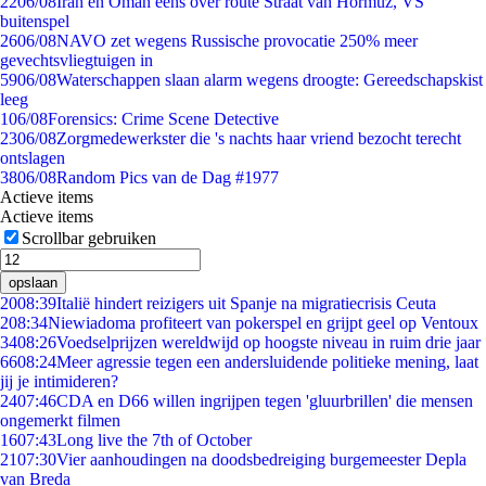
22
06/08
Iran en Oman eens over route Straat van Hormuz, VS
buitenspel
26
06/08
NAVO zet wegens Russische provocatie 250% meer
gevechtsvliegtuigen in
59
06/08
Waterschappen slaan alarm wegens droogte: Gereedschapskist
leeg
1
06/08
Forensics: Crime Scene Detective
23
06/08
Zorgmedewerkster die 's nachts haar vriend bezocht terecht
ontslagen
38
06/08
Random Pics van de Dag #1977
Actieve items
Actieve items
Scrollbar gebruiken
opslaan
20
08:39
Italië hindert reizigers uit Spanje na migratiecrisis Ceuta
2
08:34
Niewiadoma profiteert van pokerspel en grijpt geel op Ventoux
34
08:26
Voedselprijzen wereldwijd op hoogste niveau in ruim drie jaar
66
08:24
Meer agressie tegen een andersluidende politieke mening, laat
jij je intimideren?
24
07:46
CDA en D66 willen ingrijpen tegen 'gluurbrillen' die mensen
ongemerkt filmen
16
07:43
Long live the 7th of October
21
07:30
Vier aanhoudingen na doodsbedreiging burgemeester Depla
van Breda