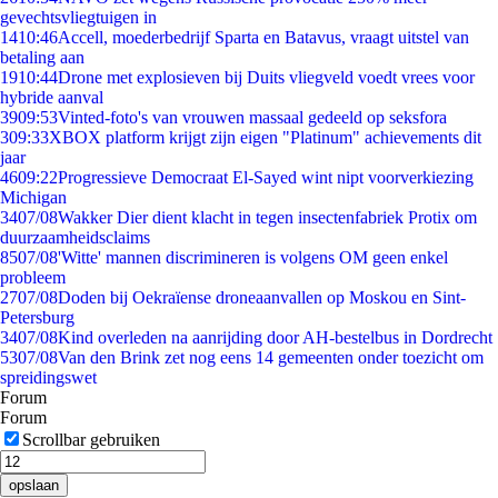
gevechtsvliegtuigen in
14
10:46
Accell, moederbedrijf Sparta en Batavus, vraagt uitstel van
betaling aan
19
10:44
Drone met explosieven bij Duits vliegveld voedt vrees voor
hybride aanval
39
09:53
Vinted-foto's van vrouwen massaal gedeeld op seksfora
3
09:33
XBOX platform krijgt zijn eigen "Platinum" achievements dit
jaar
46
09:22
Progressieve Democraat El-Sayed wint nipt voorverkiezing
Michigan
34
07/08
Wakker Dier dient klacht in tegen insectenfabriek Protix om
duurzaamheidsclaims
85
07/08
'Witte' mannen discrimineren is volgens OM geen enkel
probleem
27
07/08
Doden bij Oekraïense droneaanvallen op Moskou en Sint-
Petersburg
34
07/08
Kind overleden na aanrijding door AH-bestelbus in Dordrecht
53
07/08
Van den Brink zet nog eens 14 gemeenten onder toezicht om
spreidingswet
Forum
Forum
Scrollbar gebruiken
opslaan