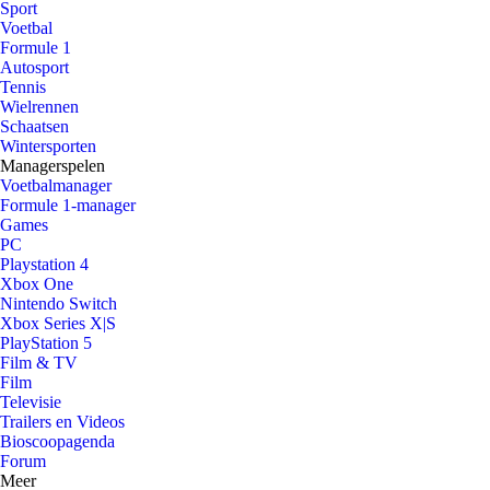
Sport
Voetbal
Formule 1
Autosport
Tennis
Wielrennen
Schaatsen
Wintersporten
Managerspelen
Voetbalmanager
Formule 1-manager
Games
PC
Playstation 4
Xbox One
Nintendo Switch
Xbox Series X|S
PlayStation 5
Film & TV
Film
Televisie
Trailers en Videos
Bioscoopagenda
Forum
Meer