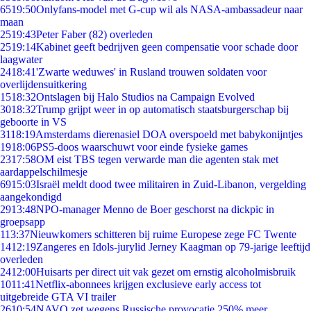
65
19:50
Onlyfans-model met G-cup wil als NASA-ambassadeur naar
maan
25
19:43
Peter Faber (82) overleden
25
19:14
Kabinet geeft bedrijven geen compensatie voor schade door
laagwater
24
18:41
'Zwarte weduwes' in Rusland trouwen soldaten voor
overlijdensuitkering
15
18:32
Ontslagen bij Halo Studios na Campaign Evolved
30
18:32
Trump grijpt weer in op automatisch staatsburgerschap bij
geboorte in VS
31
18:19
Amsterdams dierenasiel DOA overspoeld met babykonijntjes
19
18:06
PS5-doos waarschuwt voor einde fysieke games
23
17:58
OM eist TBS tegen verwarde man die agenten stak met
aardappelschilmesje
69
15:03
Israël meldt dood twee militairen in Zuid-Libanon, vergelding
aangekondigd
29
13:48
NPO-manager Menno de Boer geschorst na dickpic in
groepsapp
1
13:37
Nieuwkomers schitteren bij ruime Europese zege FC Twente
14
12:19
Zangeres en Idols-jurylid Jerney Kaagman op 79-jarige leeftijd
overleden
24
12:00
Huisarts per direct uit vak gezet om ernstig alcoholmisbruik
10
11:41
Netflix-abonnees krijgen exclusieve early access tot
uitgebreide GTA VI trailer
26
10:54
NAVO zet wegens Russische provocatie 250% meer