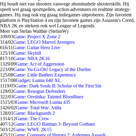
Hij houdt niet van shooters vanwege abonimabele shooterskills. Hij
speelt wel graag sportspellen, action-adventures en realtime strategy-
games. Hij mag ook erg graag indiegames uitproberen. Zijn favoriete
platform is PlayStation 4 en zijn favoriete games zijn Assassin's Creed,
NBA 2K en stiekem ook wel League of Legends.
Meer van Stefan Walthie (StefanW)
1
09/03
Game: Project X Zone 2
3
14/02
Game: LEGO Marvel Avengers
6
16/11
Game: Guitar Hero Live
1
25/10
Game: Skyhill
8
17/10
Game: NBA 2K16
13
29/09
Game: Act of Aggression
2
23/09
Game: Yu-Gi-Oh! Legacy of the Duelist
1
25/08
Game: Little Battlers Experience
15
17/08
Gadget: Lumia 640 XL
11
19/05
Game: Dark Souls II: Scholar of the First Sin
1
29/03
Game: Resogun Defenders
3
22/03
Game: Oreshika: Tainted Bloodlines
15
15/03
Game: Microsoft Lumia 435
14
26/02
Game: Total War: Attila
1
28/01
Game: Blackguards 2
13
14/12
Game: The Crew
4
07/12
Game: LEGO Batman 3: Beyond Gotham
5
03/12
Game: WWE 2K15
4
25/11
Game: Company of Heroes 2: Ardennes Assault