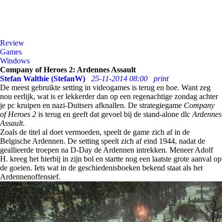
Review
Games
Windows
Company of Heroes 2: Ardennes Assault
Stefan Walthie (StefanW)
25-11-2014 08:00
print
De meest gebruikte setting in videogames is terug en hoe. Want zeg
nou eerlijk, wat is er lekkerder dan op een regenachtige zondag achter
je pc kruipen en nazi-Duitsers afknallen. De strategiegame
Company
of Heroes 2
is terug en geeft dat gevoel bij de stand-alone dlc
Ardennes
Assault
.
Zoals de titel al doet vermoeden, speelt de game zich af in de
Belgische Ardennen. De setting speelt zich af eind 1944, nadat de
geallieerde troepen na D-Day de Ardennen intrekken. Meneer Adolf
H. kreeg het hierbij in zijn bol en startte nog een laatste grote aanval op
de goeien. Iets wat in de geschiedenisboeken bekend staat als het
Ardennenoffensief.