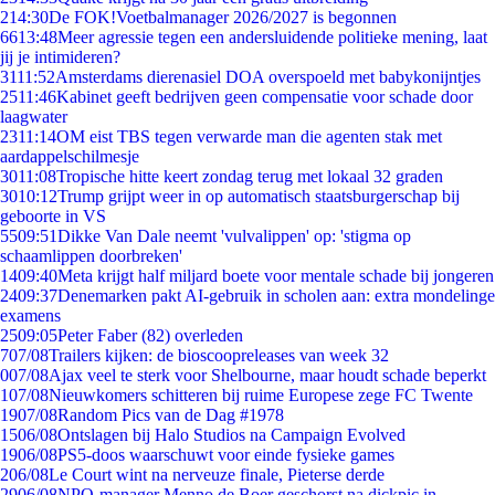
2
14:30
De FOK!Voetbalmanager 2026/2027 is begonnen
66
13:48
Meer agressie tegen een andersluidende politieke mening, laat
jij je intimideren?
31
11:52
Amsterdams dierenasiel DOA overspoeld met babykonijntjes
25
11:46
Kabinet geeft bedrijven geen compensatie voor schade door
laagwater
23
11:14
OM eist TBS tegen verwarde man die agenten stak met
aardappelschilmesje
30
11:08
Tropische hitte keert zondag terug met lokaal 32 graden
30
10:12
Trump grijpt weer in op automatisch staatsburgerschap bij
geboorte in VS
55
09:51
Dikke Van Dale neemt 'vulvalippen' op: 'stigma op
schaamlippen doorbreken'
14
09:40
Meta krijgt half miljard boete voor mentale schade bij jongeren
24
09:37
Denemarken pakt AI-gebruik in scholen aan: extra mondelinge
examens
25
09:05
Peter Faber (82) overleden
7
07/08
Trailers kijken: de bioscoopreleases van week 32
0
07/08
Ajax veel te sterk voor Shelbourne, maar houdt schade beperkt
1
07/08
Nieuwkomers schitteren bij ruime Europese zege FC Twente
19
07/08
Random Pics van de Dag #1978
15
06/08
Ontslagen bij Halo Studios na Campaign Evolved
19
06/08
PS5-doos waarschuwt voor einde fysieke games
2
06/08
Le Court wint na nerveuze finale, Pieterse derde
29
06/08
NPO-manager Menno de Boer geschorst na dickpic in