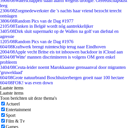
59
06/08
Waterschappen slaan alarm wegens droogte: Gereedschapskist
leeg
23
06/08
Zorgmedewerkster die 's nachts haar vriend bezocht terecht
ontslagen
38
06/08
Random Pics van de Dag #1977
21
05/08
Tanken in België wordt nóg aantrekkelijker
34
05/08
Dirk sluit supermarkt op de Wallen na golf van diefstal en
agressie
12
05/08
Random Pics van de Dag #1976
6
04/08
Kraftwerk brengt ruimteschip terug naar Eindhoven
20
04/08
Apple vecht Britse eis tot inbouwen backdoor in iCloud aan
85
04/08
'Witte' mannen discrimineren is volgens OM geen enkel
probleem
34
04/08
Ceuta-leider noemt Marokkaanse grensaanval door migranten
'gruweldaad'
6
04/08
Grote natuurbrand Boschhuizerbergen groeit naar 100 hectare
6
04/08
FOK! was even down
Laatste items
Laatste items
Toon berichten uit deze thema's
Actueel
Entertainment
Sport
Film & Tv
Games