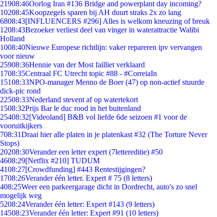
219
08:46
Oorlog Iran #136 Bridge and powerplant day incoming?
102
08:45
Koopzegels sparen bij AH duurt straks 2x zo lang
68
08:43
[INFLUENCERS #296] Alles is welkom kneuzing of breuk
12
08:43
Bezoeker verliest deel van vinger in waterattractie Walibi
Holland
10
08:40
Nieuwe Europese richtlijn: vaker repareren ipv vervangen
voor nieuw
259
08:36
Hennie van der Most failliet verklaard
17
08:35
Centraal FC Utrecht topic #88 - #CorreiaIn
151
08:33
NPO-manager Menno de Boer (47) op non-actief stuurde
dick-pic rond
225
08:33
Nederland stevent af op watertekort
15
08:32
Prijs Bar le duc rood in het buitenland
254
08:32
[Videoland] B&B vol liefde 6de seizoen #1 voor de
vooruitkijkers
7
08:31
Draai hier alle platen in je platenkast #32 (The Torture Never
Stops)
202
08:30
Verander een letter expert (7lettereditie) #50
46
08:29
[Netflix #210] TUDUM
41
08:27
[Crowdfunding] #443 Rentestijgingen?
17
08:26
Verander één letter. Expert # 75 (8 letters)
4
08:25
Weer een parkeergarage dicht in Dordrecht, auto's zo snel
mogelijk weg
52
08:24
Verander één letter: Expert #143 (9 letters)
145
08:23
Verander één letter: Expert #91 (10 letters)