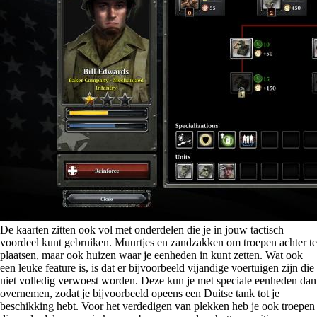
De kaarten zitten ook vol met onderdelen die je in jouw tactisch
voordeel kunt gebruiken. Muurtjes en zandzakken om troepen achter te
plaatsen, maar ook huizen waar je eenheden in kunt zetten. Wat ook
een leuke feature is, is dat er bijvoorbeeld vijandige voertuigen zijn die
niet volledig verwoest worden. Deze kun je met speciale eenheden dan
overnemen, zodat je bijvoorbeeld opeens een Duitse tank tot je
beschikking hebt. Voor het verdedigen van plekken heb je ook troepen