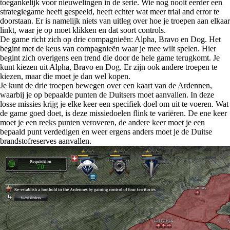
toegankelijk voor nieuwelingen in de serie. Wie nog nooit eerder een
strategiegame heeft gespeeld, heeft echter wat meer trial and error te
doorstaan. Er is namelijk niets van uitleg over hoe je troepen aan elkaar
linkt, waar je op moet klikken en dat soort controls.
De game richt zich op drie compagnieën: Alpha, Bravo en Dog. Het
begint met de keus van compagnieën waar je mee wilt spelen. Hier
begint zich overigens een trend die door de hele game terugkomt. Je
kunt kiezen uit Alpha, Bravo en Dog. Er zijn ook andere troepen te
kiezen, maar die moet je dan wel kopen.
Je kunt de drie troepen bewegen over een kaart van de Ardennen,
waarbij je op bepaalde punten de Duitsers moet aanvallen. In deze
losse missies krijg je elke keer een specifiek doel om uit te voeren. Wat
de game goed doet, is deze missiedoelen flink te variëren. De ene keer
moet je een reeks punten veroveren, de andere keer moet je een
bepaald punt verdedigen en weer ergens anders moet je de Duitse
brandstofreserves aanvallen.