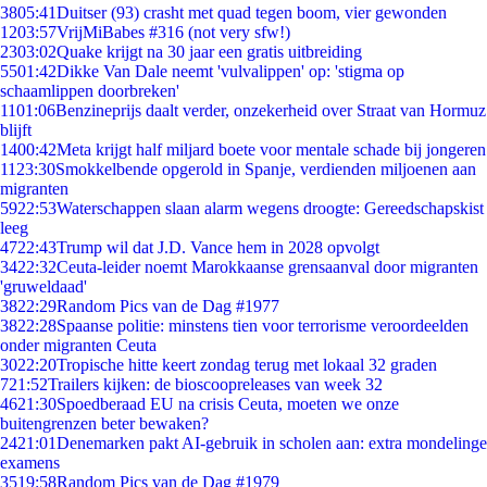
38
05:41
Duitser (93) crasht met quad tegen boom, vier gewonden
12
03:57
VrijMiBabes #316 (not very sfw!)
23
03:02
Quake krijgt na 30 jaar een gratis uitbreiding
55
01:42
Dikke Van Dale neemt 'vulvalippen' op: 'stigma op
schaamlippen doorbreken'
11
01:06
Benzineprijs daalt verder, onzekerheid over Straat van Hormuz
blijft
14
00:42
Meta krijgt half miljard boete voor mentale schade bij jongeren
11
23:30
Smokkelbende opgerold in Spanje, verdienden miljoenen aan
migranten
59
22:53
Waterschappen slaan alarm wegens droogte: Gereedschapskist
leeg
47
22:43
Trump wil dat J.D. Vance hem in 2028 opvolgt
34
22:32
Ceuta-leider noemt Marokkaanse grensaanval door migranten
'gruweldaad'
38
22:29
Random Pics van de Dag #1977
38
22:28
Spaanse politie: minstens tien voor terrorisme veroordeelden
onder migranten Ceuta
30
22:20
Tropische hitte keert zondag terug met lokaal 32 graden
7
21:52
Trailers kijken: de bioscoopreleases van week 32
46
21:30
Spoedberaad EU na crisis Ceuta, moeten we onze
buitengrenzen beter bewaken?
24
21:01
Denemarken pakt AI-gebruik in scholen aan: extra mondelinge
examens
35
19:58
Random Pics van de Dag #1979