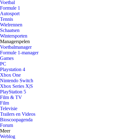
Voetbal
Formule 1
Autosport
Tennis
Wielrennen
Schaatsen
Wintersporten
Managerspelen
Voetbalmanager
Formule 1-manager
Games
PC
Playstation 4
Xbox One
Nintendo Switch
Xbox Series X|S
PlayStation 5
Film & TV
Film
Televisie
Trailers en Videos
Bioscoopagenda
Forum
Meer
Weblog