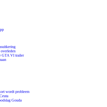
app
suitkering
d overleden
e GTA VI trailer
maan
kort wordt probleem
 Ceuta
doodslag Gouda