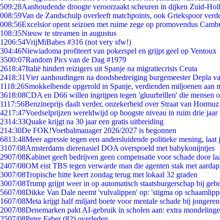
5
09:28
Aanhoudende droogte veroorzaakt scheuren in dijken Zuid-Hol
0
08:59
Van de Zandschulp overleeft matchpoints, ook Griekspoor verde
0
08:56
Excelsior opent seizoen met ruime zege op promovendus Camb
1
08:35
Nieuw te streamen in augustus
12
06:54
VrijMiBabes #316 (not very sfw!)
3
04:46
Niewiadoma profiteert van pokerspel en grijpt geel op Ventoux
35
00:07
Random Pics van de Dag #1979
26
18:47
Italië hindert reizigers uit Spanje na migratiecrisis Ceuta
24
18:31
Vier aanhoudingen na doodsbedreiging burgemeester Depla v
11
18:26
Smokkelbende opgerold in Spanje, verdienden miljoenen aan 
36
18:08
CDA en D66 willen ingrijpen tegen 'gluurbrillen' die mensen 
11
17:56
Benzineprijs daalt verder, onzekerheid over Straat van Hormuz b
42
17:47
Voedselprijzen wereldwijd op hoogste niveau in ruim drie jaar
23
14:33
Quake krijgt na 30 jaar een gratis uitbreiding
2
14:30
De FOK!Voetbalmanager 2026/2027 is begonnen
68
13:48
Meer agressie tegen een andersluidende politieke mening, laat j
31
07/08
Amsterdams dierenasiel DOA overspoeld met babykonijntjes
29
07/08
Kabinet geeft bedrijven geen compensatie voor schade door la
24
07/08
OM eist TBS tegen verwarde man die agenten stak met aardap
30
07/08
Tropische hitte keert zondag terug met lokaal 32 graden
30
07/08
Trump grijpt weer in op automatisch staatsburgerschap bij geb
56
07/08
Dikke Van Dale neemt 'vulvalippen' op: 'stigma op schaamlip
16
07/08
Meta krijgt half miljard boete voor mentale schade bij jongeren
20
07/08
Denemarken pakt AI-gebruik in scholen aan: extra mondeling
25
07/08
Peter Faber (82) overleden