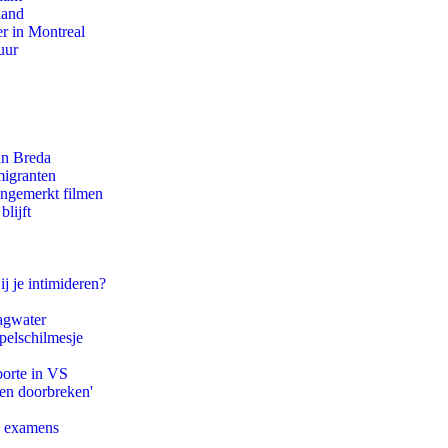
land
r in Montreal
uur
an Breda
migranten
ongemerkt filmen
lijft
ij je intimideren?
agwater
pelschilmesje
oorte in VS
pen doorbreken'
e examens