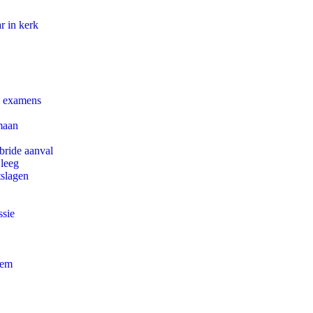
r in kerk
e examens
maan
bride aanval
 leeg
tslagen
ssie
eem