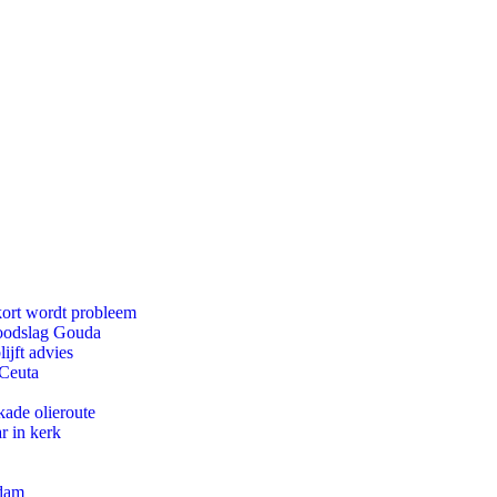
kort wordt probleem
doodslag Gouda
ijft advies
 Ceuta
kade olieroute
r in kerk
rdam