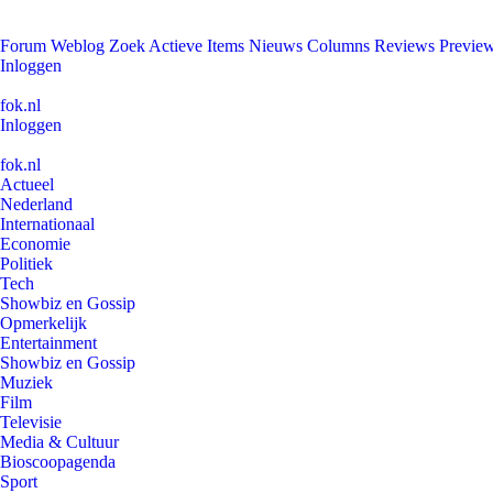
Forum
Weblog
Zoek
Actieve Items
Nieuws
Columns
Reviews
Previe
Inloggen
fok.nl
Inloggen
fok.nl
Actueel
Nederland
Internationaal
Economie
Politiek
Tech
Showbiz en Gossip
Opmerkelijk
Entertainment
Showbiz en Gossip
Muziek
Film
Televisie
Media & Cultuur
Bioscoopagenda
Sport