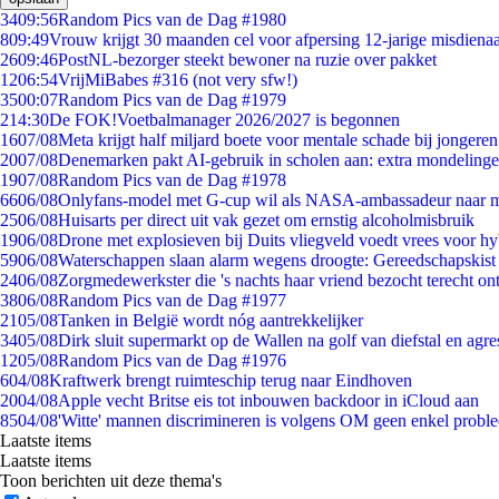
34
09:56
Random Pics van de Dag #1980
8
09:49
Vrouw krijgt 30 maanden cel voor afpersing 12-jarige misdienaa
26
09:46
PostNL-bezorger steekt bewoner na ruzie over pakket
12
06:54
VrijMiBabes #316 (not very sfw!)
35
00:07
Random Pics van de Dag #1979
2
14:30
De FOK!Voetbalmanager 2026/2027 is begonnen
16
07/08
Meta krijgt half miljard boete voor mentale schade bij jongeren
20
07/08
Denemarken pakt AI-gebruik in scholen aan: extra mondeling
19
07/08
Random Pics van de Dag #1978
66
06/08
Onlyfans-model met G-cup wil als NASA-ambassadeur naar 
25
06/08
Huisarts per direct uit vak gezet om ernstig alcoholmisbruik
19
06/08
Drone met explosieven bij Duits vliegveld voedt vrees voor hy
59
06/08
Waterschappen slaan alarm wegens droogte: Gereedschapskist
24
06/08
Zorgmedewerkster die 's nachts haar vriend bezocht terecht on
38
06/08
Random Pics van de Dag #1977
21
05/08
Tanken in België wordt nóg aantrekkelijker
34
05/08
Dirk sluit supermarkt op de Wallen na golf van diefstal en agre
12
05/08
Random Pics van de Dag #1976
6
04/08
Kraftwerk brengt ruimteschip terug naar Eindhoven
20
04/08
Apple vecht Britse eis tot inbouwen backdoor in iCloud aan
85
04/08
'Witte' mannen discrimineren is volgens OM geen enkel probl
Laatste items
Laatste items
Toon berichten uit deze thema's