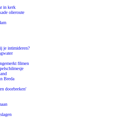
r in kerk
kade olieroute
rdam
j je intimideren?
agwater
ongemerkt filmen
pelschilmesje
land
an Breda
pen doorbreken'
maan
tslagen