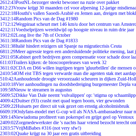
26
12:43
PostNL-bezorger steekt bewoner na ruzie over pakket
8
12:23
Vrouw krijgt 30 maanden cel voor afpersing 12-jarige misdienaa
22
12:18
Houthi's vallen Saoedi-Arabië en Jemen aan, dreigen met blok
34
12:14
Random Pics van de Dag #1980
17
12:12
Wegpiraat scheurt met 146 km/u door het centrum van Amste
42
12:11
Voedselprijzen wereldwijd op hoogste niveau in ruim drie jaar
19
12:02
Long live the 7th of October
36
11:38
Random Pics van de Dag #1833
26
11:38
Italië hindert reizigers uit Spanje na migratiecrisis Ceuta
68
11:29
Meer agressie tegen een andersluidende politieke mening, laat ji
29
11:05
Kabinet geeft bedrijven geen compensatie voor schade door la
6
11:03
Trailers kijken: de bioscoopreleases van week 32
36
11:02
CDA en D66 willen ingrijpen tegen 'gluurbrillen' die mensen 
24
10:54
OM eist TBS tegen verwarde man die agenten stak met aardap
5
10:42
Aanhoudende droogte veroorzaakt scheuren in dijken Zuid-Hol
24
10:18
Vier aanhoudingen na doodsbedreiging burgemeester Depla v
1
09:58
Nieuw te streamen in augustus
56
09:52
Dikke Van Dale neemt 'vulvalippen' op: 'stigma op schaamlip
40
09:42
Duitser (93) crasht met quad tegen boom, vier gewonden
25
09:22
Huisarts per direct uit vak gezet om ernstig alcoholmisbruik
66
09:19
Onlyfans-model met G-cup wil als NASA-ambassadeur naar 
3
09:14
Niewiadoma profiteert van pokerspel en grijpt geel op Ventoux
24
09:02
Zorgmedewerkster die 's nachts haar vriend bezocht terecht on
12
03:57
VrijMiBabes #316 (not very sfw!)
23
03:02
Quake krijgt na 30 jaar een gratis uitbreiding