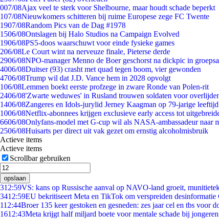
0
07/08
Ajax veel te sterk voor Shelbourne, maar houdt schade beperkt
1
07/08
Nieuwkomers schitteren bij ruime Europese zege FC Twente
19
07/08
Random Pics van de Dag #1978
15
06/08
Ontslagen bij Halo Studios na Campaign Evolved
19
06/08
PS5-doos waarschuwt voor einde fysieke games
2
06/08
Le Court wint na nerveuze finale, Pieterse derde
29
06/08
NPO-manager Menno de Boer geschorst na dickpic in groeps
40
06/08
Duitser (93) crasht met quad tegen boom, vier gewonden
47
06/08
Trump wil dat J.D. Vance hem in 2028 opvolgt
1
06/08
Lemmen boekt eerste profzege in zware Ronde van Polen-rit
24
06/08
'Zwarte weduwes' in Rusland trouwen soldaten voor overlijden
14
06/08
Zangeres en Idols-jurylid Jerney Kaagman op 79-jarige leeftij
10
06/08
Netflix-abonnees krijgen exclusieve early access tot uitgebreid
66
06/08
Onlyfans-model met G-cup wil als NASA-ambassadeur naar 
25
06/08
Huisarts per direct uit vak gezet om ernstig alcoholmisbruik
Actieve items
Actieve items
Scrollbar gebruiken
opslaan
3
12:59
VS: kans op Russische aanval op NAVO-land groeit, munitiete
34
12:59
EU bekritiseert Meta en TikTok om verspreiden desinformatie
1
12:44
Broer 135 keer gestoken en gesneden: zes jaar cel en tbs voor 
16
12:43
Meta krijgt half miljard boete voor mentale schade bij jongeren