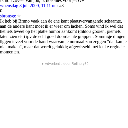
Ik hou zoveel van jou, ik doe alles voor je! O+
woensdag 8 juli 2009, 11:11 uur
#8
0
sbronsge
Ik heb bij Bruno vaak aan de ene kant plaatsvervangende schaamte,
aan de andere kant moet ik er weer om lachen. Soms vind ik wel dat
het iets teveel op het platte humor aankomt (dildo's gooien, piemels
laten zien etc) ipv de echt goed doordachte grappen. Sommige dingen
liggen teveel voor de hand waarvan je normaal zou zeggen "dat kan je
niet maken", maar dat wordt gelukkig afgewisseld met leuke orginele
momenten.
▼ Advertentie door Refinery89