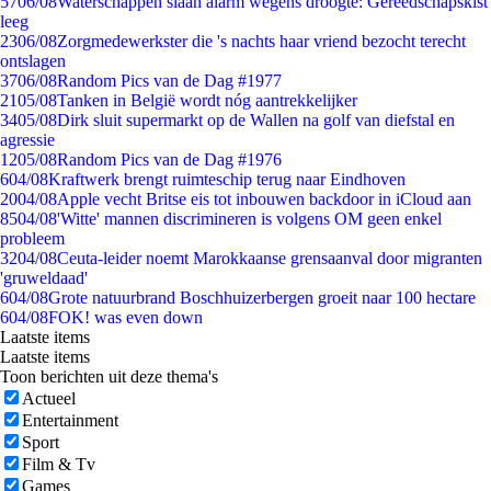
57
06/08
Waterschappen slaan alarm wegens droogte: Gereedschapskist
leeg
23
06/08
Zorgmedewerkster die 's nachts haar vriend bezocht terecht
ontslagen
37
06/08
Random Pics van de Dag #1977
21
05/08
Tanken in België wordt nóg aantrekkelijker
34
05/08
Dirk sluit supermarkt op de Wallen na golf van diefstal en
agressie
12
05/08
Random Pics van de Dag #1976
6
04/08
Kraftwerk brengt ruimteschip terug naar Eindhoven
20
04/08
Apple vecht Britse eis tot inbouwen backdoor in iCloud aan
85
04/08
'Witte' mannen discrimineren is volgens OM geen enkel
probleem
32
04/08
Ceuta-leider noemt Marokkaanse grensaanval door migranten
'gruweldaad'
6
04/08
Grote natuurbrand Boschhuizerbergen groeit naar 100 hectare
6
04/08
FOK! was even down
Laatste items
Laatste items
Toon berichten uit deze thema's
Actueel
Entertainment
Sport
Film & Tv
Games