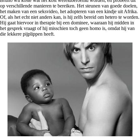
Brüno wil koste wat het kost wereldberoemd worden, en probeert dit
op verschillende manieren te bereiken. Het steunen van goede doelen,
het maken van een seksvideo, het adopteren van een kindje uit Afrika.
Of, als het echt niet anders kan, is hij zelfs bereid om hetero te worden.
Hij gaat hiervoor in therapie bij een dominee, waaraan hij midden in
het gesprek vraagt of hij misschien toch geen homo is, omdat hij van
die lekkere pijplippen heeft.