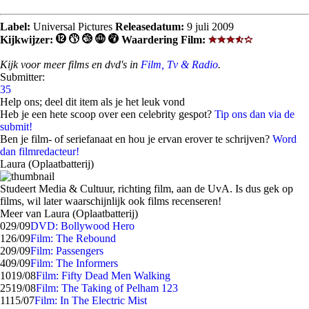
Label:
Universal Pictures
Releasedatum:
9 juli 2009
Kijkwijzer:
Waardering Film:
Kijk voor meer films en dvd's in
Film, Tv & Radio
.
Submitter:
35
Help ons; deel dit item als je het leuk vond
Heb je een hete scoop over een celebrity gespot?
Tip ons dan via de
submit!
Ben je film- of seriefanaat en hou je ervan erover te schrijven?
Word
dan filmredacteur!
Laura (Oplaatbatterij)
Studeert Media & Cultuur, richting film, aan de UvA. Is dus gek op
films, wil later waarschijnlijk ook films recenseren!
Meer van Laura (Oplaatbatterij)
0
29/09
DVD: Bollywood Hero
1
26/09
Film: The Rebound
2
09/09
Film: Passengers
4
09/09
Film: The Informers
10
19/08
Film: Fifty Dead Men Walking
25
19/08
Film: The Taking of Pelham 123
11
15/07
Film: In The Electric Mist