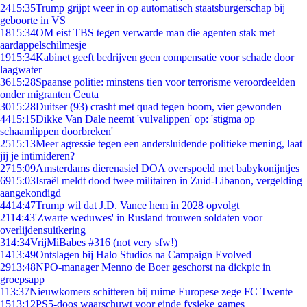
24
15:35
Trump grijpt weer in op automatisch staatsburgerschap bij
geboorte in VS
18
15:34
OM eist TBS tegen verwarde man die agenten stak met
aardappelschilmesje
19
15:34
Kabinet geeft bedrijven geen compensatie voor schade door
laagwater
36
15:28
Spaanse politie: minstens tien voor terrorisme veroordeelden
onder migranten Ceuta
30
15:28
Duitser (93) crasht met quad tegen boom, vier gewonden
44
15:15
Dikke Van Dale neemt 'vulvalippen' op: 'stigma op
schaamlippen doorbreken'
25
15:13
Meer agressie tegen een andersluidende politieke mening, laat
jij je intimideren?
27
15:09
Amsterdams dierenasiel DOA overspoeld met babykonijntjes
69
15:03
Israël meldt dood twee militairen in Zuid-Libanon, vergelding
aangekondigd
44
14:47
Trump wil dat J.D. Vance hem in 2028 opvolgt
21
14:43
'Zwarte weduwes' in Rusland trouwen soldaten voor
overlijdensuitkering
3
14:34
VrijMiBabes #316 (not very sfw!)
14
13:49
Ontslagen bij Halo Studios na Campaign Evolved
29
13:48
NPO-manager Menno de Boer geschorst na dickpic in
groepsapp
1
13:37
Nieuwkomers schitteren bij ruime Europese zege FC Twente
15
13:12
PS5-doos waarschuwt voor einde fysieke games