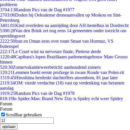
probleem
37
04:13
Random Pics van de Dag #1977
27
03:06
Doden bij Oekraïense droneaanvallen op Moskou en Sint-
Petersburg
34
01:01
Kind overleden na aanrijding door AH-bestelbus in Dordrecht
53
00:28
Van den Brink zet nog eens 14 gemeenten onder toezicht om
spreidingswet
22
22:50
Iran en Oman eens over route Straat van Hormuz, VS
buitenspel
2
22:17
Le Court wint na nerveuze finale, Pieterse derde
12
20:48
Capibara's lopen Braziliaans parlementsgebouw Mato Grosso
binnen
5
20:30
Zomervakantieweerbericht: aanhoudend zomers
1
20:21
Lemmen boekt eerste profzege in zware Ronde van Polen-rit
15
19:45
Hiroshima herdenkt slachtoffers atoombom, 81 jaar later
21
19:34
OM: vierde verdachte (18) vast op verdenking van beramen
aanslag
19
19:25
Random Pics van de Dag #1978
8
18:19
In Spider-Man: Brand New Day is Spidey echt weer Spidey
Forum
Forum
Scrollbar gebruiken
opslaan