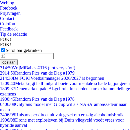
Weblog
Fotoboek
Prijsvragen
Contact
Colofon
Feedback
Tip de redactie
FOK!
FOK!
Scrollbar gebruiken
opslaan
3
14:50
VrijMiBabes #316 (not very sfw!)
29
14:50
Random Pics van de Dag #1979
2
14:30
De FOK!Voetbalmanager 2026/2027 is begonnen
12
09:40
Meta krijgt half miljard boete voor mentale schade bij jongeren
18
09:37
Denemarken pakt AI-gebruik in scholen aan: extra mondelinge
examens
19
00:45
Random Pics van de Dag #1978
64
06/08
Onlyfans-model met G-cup wil als NASA-ambassadeur naar
maan
24
06/08
Huisarts per direct uit vak gezet om ernstig alcoholmisbruik
19
06/08
Drone met explosieven bij Duits vliegveld voedt vrees voor
hybride aanval