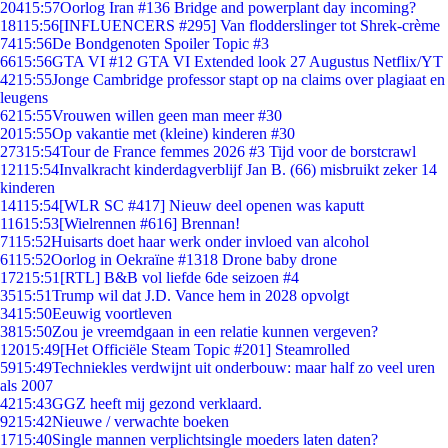
204
15:57
Oorlog Iran #136 Bridge and powerplant day incoming?
181
15:56
[INFLUENCERS #295] Van flodderslinger tot Shrek-crème
74
15:56
De Bondgenoten Spoiler Topic #3
66
15:56
GTA VI #12 GTA VI Extended look 27 Augustus Netflix/YT
42
15:55
Jonge Cambridge professor stapt op na claims over plagiaat en
leugens
62
15:55
Vrouwen willen geen man meer #30
20
15:55
Op vakantie met (kleine) kinderen #30
273
15:54
Tour de France femmes 2026 #3 Tijd voor de borstcrawl
121
15:54
Invalkracht kinderdagverblijf Jan B. (66) misbruikt zeker 14
kinderen
141
15:54
[WLR SC #417] Nieuw deel openen was kaputt
116
15:53
[Wielrennen #616] Brennan!
71
15:52
Huisarts doet haar werk onder invloed van alcohol
61
15:52
Oorlog in Oekraïne #1318 Drone baby drone
172
15:51
[RTL] B&B vol liefde 6de seizoen #4
35
15:51
Trump wil dat J.D. Vance hem in 2028 opvolgt
34
15:50
Eeuwig voortleven
38
15:50
Zou je vreemdgaan in een relatie kunnen vergeven?
120
15:49
[Het Officiële Steam Topic #201] Steamrolled
59
15:49
Techniekles verdwijnt uit onderbouw: maar half zo veel uren
als 2007
42
15:43
GGZ heeft mij gezond verklaard.
92
15:42
Nieuwe / verwachte boeken
17
15:40
Single mannen verplichtsingle moeders laten daten?