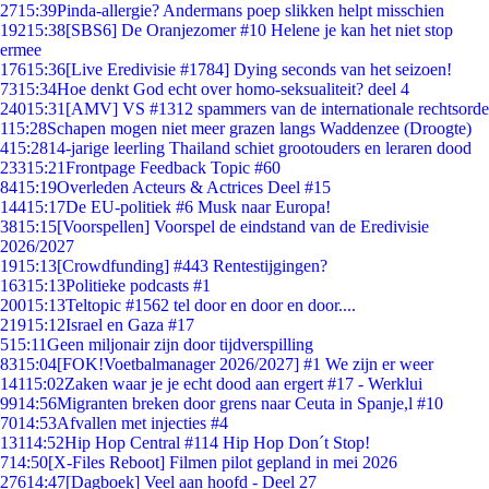
27
15:39
Pinda-allergie? Andermans poep slikken helpt misschien
192
15:38
[SBS6] De Oranjezomer #10 Helene je kan het niet stop
ermee
176
15:36
[Live Eredivisie #1784] Dying seconds van het seizoen!
73
15:34
Hoe denkt God echt over homo-seksualiteit? deel 4
240
15:31
[AMV] VS #1312 spammers van de internationale rechtsorde
1
15:28
Schapen mogen niet meer grazen langs Waddenzee (Droogte)
4
15:28
14-jarige leerling Thailand schiet grootouders en leraren dood
233
15:21
Frontpage Feedback Topic #60
84
15:19
Overleden Acteurs & Actrices Deel #15
144
15:17
De EU-politiek #6 Musk naar Europa!
38
15:15
[Voorspellen] Voorspel de eindstand van de Eredivisie
2026/2027
19
15:13
[Crowdfunding] #443 Rentestijgingen?
163
15:13
Politieke podcasts #1
200
15:13
Teltopic #1562 tel door en door en door....
219
15:12
Israel en Gaza #17
5
15:11
Geen miljonair zijn door tijdverspilling
83
15:04
[FOK!Voetbalmanager 2026/2027] #1 We zijn er weer
141
15:02
Zaken waar je je echt dood aan ergert #17 - Werklui
99
14:56
Migranten breken door grens naar Ceuta in Spanje,l #10
70
14:53
Afvallen met injecties #4
131
14:52
Hip Hop Central #114 Hip Hop Don´t Stop!
7
14:50
[X-Files Reboot] Filmen pilot gepland in mei 2026
276
14:47
[Dagboek] Veel aan hoofd - Deel 27