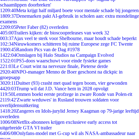
schaamlippen doorbreken'
12
09:40
Meta krijgt half miljard boete voor mentale schade bij jongeren
18
09:37
Denemarken pakt AI-gebruik in scholen aan: extra mondelinge
examens
22
09:05
Peter Faber (82) overleden
4
05:00
Trailers kijken: de bioscoopreleases van week 32
0
03:37
Ajax veel te sterk voor Shelbourne, maar houdt schade beperkt
1
02:34
Nieuwkomers schitteren bij ruime Europese zege FC Twente
19
00:45
Random Pics van de Dag #1978
14
22:04
Ontslagen bij Halo Studios na Campaign Evolved
15
22:01
PS5-doos waarschuwt voor einde fysieke games
2
21:03
Le Court wint na nerveuze finale, Pieterse derde
29
20:40
NPO-manager Menno de Boer geschorst na dickpic in
groepsapp
30
20:11
Duitser (93) crasht met quad tegen boom, vier gewonden
44
20:03
Trump wil dat J.D. Vance hem in 2028 opvolgt
1
19:50
Lemmen boekt eerste profzege in zware Ronde van Polen-rit
21
19:42
'Zwarte weduwes' in Rusland trouwen soldaten voor
overlijdensuitkering
14
18:20
Zangeres en Idols-jurylid Jerney Kaagman op 79-jarige leeftijd
overleden
10
06/08
Netflix-abonnees krijgen exclusieve early access tot
uitgebreide GTA VI trailer
64
06/08
Onlyfans-model met G-cup wil als NASA-ambassadeur naar
maan