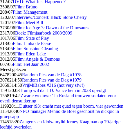
3
12/07
DVD: What Just Happened?
35
08/07
Film: Brüno
2
08/07
Film: Management
12
02/07
Interview/Concert: Black Stone Cherry
12
01/07
Film: Meet Bill
37
30/06
Film: Ice Age 3: Dawn of the Dinosaurs
23
17/06
Boek: Filmjaarboek 2008/2009
10
17/06
Film: State of Play
2
13/05
Film: Linha de Passe
5
13/05
Film: Sunshine Cleaning
19
13/05
Film: Eden Lake
30
12/05
Film: Angels & Demons
6
07/05
Film: Het Jaar 2602
Meest gelezen
64782
00:45
Random Pics van de Dag #1978
30782
14:50
Random Pics van de Dag #1979
30593
14:50
VrijMiBabes #316 (not very sfw!)
1591
20:03
Trump wil dat J.D. Vance hem in 2028 opvolgt
1558
19:42
'Zwarte weduwes' in Rusland trouwen soldaten voor
overlijdensuitkering
1199
20:11
Duitser (93) crasht met quad tegen boom, vier gewonden
1154
20:40
NPO-manager Menno de Boer geschorst na dickpic in
groepsapp
1145
18:20
Zangeres en Idols-jurylid Jerney Kaagman op 79-jarige
leeftijd overleden