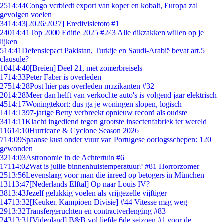
25
14:44
Congo verbiedt export van koper en kobalt, Europa zal
gevolgen voelen
34
14:43
[2026/2027] Eredivisietoto #1
240
14:41
Top 2000 Editie 2025 #243 Alle dikzakken willen op je
lijken
5
14:41
Defensiepact Pakistan, Turkije en Saudi-Arabië bevat art.5
clausule?
104
14:40
[Breien] Deel 21, met zomerbreisels
17
14:33
Peter Faber is overleden
275
14:28
Post hier pas overleden muzikanten #32
20
14:28
Meer dan helft van verkochte auto's is volgend jaar elektrisch
45
14:17
Woningtekort: dus ga je woningen slopen, logisch
14
14:13
97-jarige Betty verbreekt opnieuw record als oudste
34
14:11
Klacht ingediend tegen grootste insectenfabriek ter wereld
116
14:10
Hurricane & Cyclone Season 2026
7
14:09
Spaanse kust onder vuur van Portugese oorlogsschepen: 120
gewonden
32
14:03
Astronomie in de Achtertuin #6
171
14:02
Wat is jullie binnenhuistemperatuur? #81 Horrorzomer
25
13:56
Levenslang voor man die inreed op betogers in München
131
13:47
[Nederlands Elftal] Op naar Louis IV?
38
13:43
Jezelf gelukkig voelen als vrijgezelle vijftiger
147
13:32
[Keuken Kampioen Divisie] #44 Vitesse mag weg
29
13:32
Transfergeruchten en contractverlenging #83
243
13:31
[Videoland] B&B vol liefde 6de seizoen #1 voor de