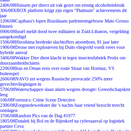
24
06/08
Huisarts per direct uit vak gezet om ernstig alcoholmisbruik
3
06/08
XBOX platform krijgt zijn eigen "Platinum" achievements dit
jaar
12
06/08
Capibara's lopen Braziliaans parlementsgebouw Mato Grosso
binnen
69
06/08
Israël meldt dood twee militairen in Zuid-Libanon, vergelding
aangekondigd
15
06/08
Hiroshima herdenkt slachtoffers atoombom, 81 jaar later
19
06/08
Drone met explosieven bij Duits vliegveld voedt vrees voor
hybride aanval
34
06/08
Wakker Dier dient klacht in tegen insectenfabriek Protix om
duurzaamheidsclaims
22
06/08
Iran en Oman eens over route Straat van Hormuz, VS
buitenspel
26
06/08
NAVO zet wegens Russische provocatie 250% meer
gevechtsvliegtuigen in
57
06/08
Waterschappen slaan alarm wegens droogte: Gereedschapskist
leeg
1
06/08
Forensics: Crime Scene Detective
23
06/08
Zorgmedewerkster die 's nachts haar vriend bezocht terecht
ontslagen
37
06/08
Random Pics van de Dag #1977
18
05/08
Datalek bij Bol en de Bijenkorf na cyberaanval op logistiek
partner Ceva