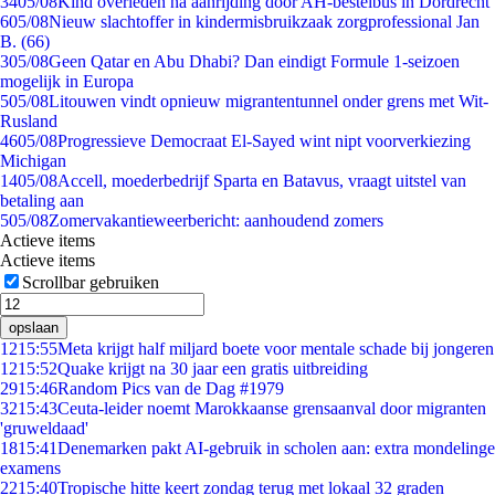
34
05/08
Kind overleden na aanrijding door AH-bestelbus in Dordrecht
6
05/08
Nieuw slachtoffer in kindermisbruikzaak zorgprofessional Jan
B. (66)
3
05/08
Geen Qatar en Abu Dhabi? Dan eindigt Formule 1-seizoen
mogelijk in Europa
5
05/08
Litouwen vindt opnieuw migrantentunnel onder grens met Wit-
Rusland
46
05/08
Progressieve Democraat El-Sayed wint nipt voorverkiezing
Michigan
14
05/08
Accell, moederbedrijf Sparta en Batavus, vraagt uitstel van
betaling aan
5
05/08
Zomervakantieweerbericht: aanhoudend zomers
Actieve items
Actieve items
Scrollbar gebruiken
opslaan
12
15:55
Meta krijgt half miljard boete voor mentale schade bij jongeren
12
15:52
Quake krijgt na 30 jaar een gratis uitbreiding
29
15:46
Random Pics van de Dag #1979
32
15:43
Ceuta-leider noemt Marokkaanse grensaanval door migranten
'gruweldaad'
18
15:41
Denemarken pakt AI-gebruik in scholen aan: extra mondelinge
examens
22
15:40
Tropische hitte keert zondag terug met lokaal 32 graden