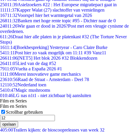
250
11:39
Asielzoekers #22 : Het Europese migratiepact gaat in
111
11:37
Kapper Walat (27) slachtoffer van vernielingen
167
11:32
Voorspel hier het warmtegetal van 2026
268
11:32
Banken met hoge rente topic #95 - Dichter naar de 0
240
11:26
Wie gaan er dood in 2026?Post met een vleugje cynisme de
overledenen.
6
11:26
Draai hier alle platen in je platenkast #32 (The Torture Never
Stops)
16
11:14
[Boekbespreking] Yesteryear - Caro Claire Burke
54
11:11
Post hier zo vaak mogelijk om 11:11 #39 Vanz11
266
11:06
[NET5] Het blok 2026 #32 Blokkendozen
264
11:05
Lied van de dag #52
79
11:05
Vuelta a España 2026 #1
11
11:00
Meest innovatieve game mechanics
236
10:56
Raad de Straat - Amsterdam - Deel 78
121
10:52
Nederland toen
54
10:47
Magic mushrooms
0
10:46
LG nas n1t1 - niet zichtbaar bij aansluiten
Film en Series
Film en Series
Scrollbar gebruiken
opslaan
4
05:00
Trailers kijken: de bioscoopreleases van week 32