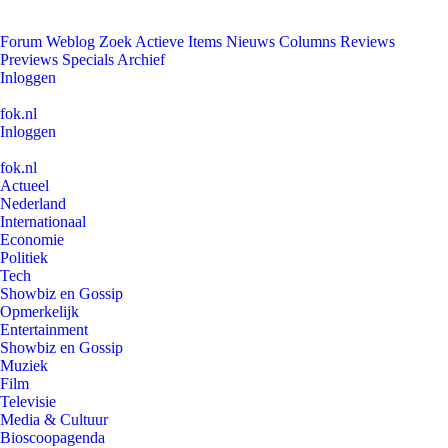
Forum
Weblog
Zoek
Actieve Items
Nieuws
Columns
Reviews
Previews
Specials
Archief
Inloggen
fok.nl
Inloggen
fok.nl
Actueel
Nederland
Internationaal
Economie
Politiek
Tech
Showbiz en Gossip
Opmerkelijk
Entertainment
Showbiz en Gossip
Muziek
Film
Televisie
Media & Cultuur
Bioscoopagenda