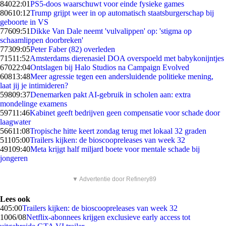
840
22:01
PS5-doos waarschuwt voor einde fysieke games
806
10:12
Trump grijpt weer in op automatisch staatsburgerschap bij
geboorte in VS
776
09:51
Dikke Van Dale neemt 'vulvalippen' op: 'stigma op
schaamlippen doorbreken'
773
09:05
Peter Faber (82) overleden
715
11:52
Amsterdams dierenasiel DOA overspoeld met babykonijntjes
670
22:04
Ontslagen bij Halo Studios na Campaign Evolved
608
13:48
Meer agressie tegen een andersluidende politieke mening,
laat jij je intimideren?
598
09:37
Denemarken pakt AI-gebruik in scholen aan: extra
mondelinge examens
597
11:46
Kabinet geeft bedrijven geen compensatie voor schade door
laagwater
566
11:08
Tropische hitte keert zondag terug met lokaal 32 graden
511
05:00
Trailers kijken: de bioscoopreleases van week 32
491
09:40
Meta krijgt half miljard boete voor mentale schade bij
jongeren
▼ Advertentie door Refinery89
Lees ook
4
05:00
Trailers kijken: de bioscoopreleases van week 32
10
06/08
Netflix-abonnees krijgen exclusieve early access tot