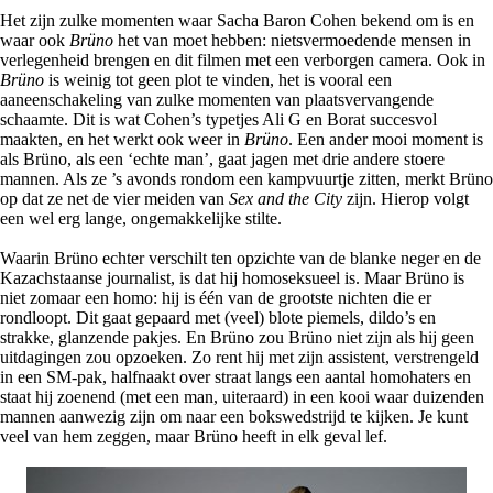
Het zijn zulke momenten waar Sacha Baron Cohen bekend om is en
waar ook
Brüno
het van moet hebben: nietsvermoedende mensen in
verlegenheid brengen en dit filmen met een verborgen camera. Ook in
Brüno
is weinig tot geen plot te vinden, het is vooral een
aaneenschakeling van zulke momenten van plaatsvervangende
schaamte. Dit is wat Cohen’s typetjes Ali G en Borat succesvol
maakten, en het werkt ook weer in
Brüno
. Een ander mooi moment is
als Brüno, als een ‘echte man’, gaat jagen met drie andere stoere
mannen. Als ze ’s avonds rondom een kampvuurtje zitten, merkt Brüno
op dat ze net de vier meiden van
Sex and the City
zijn. Hierop volgt
een wel erg lange, ongemakkelijke stilte.
Waarin Brüno echter verschilt ten opzichte van de blanke neger en de
Kazachstaanse journalist, is dat hij homoseksueel is. Maar Brüno is
niet zomaar een homo: hij is één van de grootste nichten die er
rondloopt. Dit gaat gepaard met (veel) blote piemels, dildo’s en
strakke, glanzende pakjes. En Brüno zou Brüno niet zijn als hij geen
uitdagingen zou opzoeken. Zo rent hij met zijn assistent, verstrengeld
in een SM-pak, halfnaakt over straat langs een aantal homohaters en
staat hij zoenend (met een man, uiteraard) in een kooi waar duizenden
mannen aanwezig zijn om naar een bokswedstrijd te kijken. Je kunt
veel van hem zeggen, maar Brüno heeft in elk geval lef.