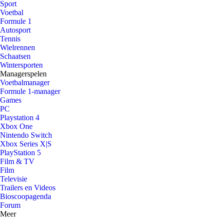
Sport
Voetbal
Formule 1
Autosport
Tennis
Wielrennen
Schaatsen
Wintersporten
Managerspelen
Voetbalmanager
Formule 1-manager
Games
PC
Playstation 4
Xbox One
Nintendo Switch
Xbox Series X|S
PlayStation 5
Film & TV
Film
Televisie
Trailers en Videos
Bioscoopagenda
Forum
Meer