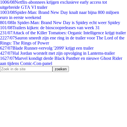
10
06/08
Netflix-abonnees krijgen exclusieve early access tot
uitgebreide GTA VI trailer
10
03/08
Spider-Man: Brand New Day knalt naar bijna 800 miljoen
euro in eerste weekend
8
01/08
In Spider-Man: Brand New Day is Spidey echt weer Spidey
1
01/08
Trailers kijken: de bioscoopreleases van week 31
2
31/07
Attack of the Killer Tomatoes: Organic Intelligence krijgt trailer
22
27/07
Sauron smeedt zijn ene ring in de trailer voor The Lord of the
Rings: The Rings of Power
6
27/07
Blade Runner-vervolg '2099' krijgt een trailer
4
27/07
Hal Jordan worstelt met zijn opvolging in Lanterns-trailer
16
27/07
Marvel kondigt derde Black Panther en nieuwe Ghost Rider
aan tijdens Comic-Con-panel