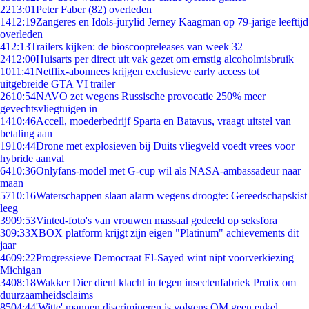
22
13:01
Peter Faber (82) overleden
14
12:19
Zangeres en Idols-jurylid Jerney Kaagman op 79-jarige leeftijd
overleden
4
12:13
Trailers kijken: de bioscoopreleases van week 32
24
12:00
Huisarts per direct uit vak gezet om ernstig alcoholmisbruik
10
11:41
Netflix-abonnees krijgen exclusieve early access tot
uitgebreide GTA VI trailer
26
10:54
NAVO zet wegens Russische provocatie 250% meer
gevechtsvliegtuigen in
14
10:46
Accell, moederbedrijf Sparta en Batavus, vraagt uitstel van
betaling aan
19
10:44
Drone met explosieven bij Duits vliegveld voedt vrees voor
hybride aanval
64
10:36
Onlyfans-model met G-cup wil als NASA-ambassadeur naar
maan
57
10:16
Waterschappen slaan alarm wegens droogte: Gereedschapskist
leeg
39
09:53
Vinted-foto's van vrouwen massaal gedeeld op seksfora
3
09:33
XBOX platform krijgt zijn eigen "Platinum" achievements dit
jaar
46
09:22
Progressieve Democraat El-Sayed wint nipt voorverkiezing
Michigan
34
08:18
Wakker Dier dient klacht in tegen insectenfabriek Protix om
duurzaamheidsclaims
85
04:44
'Witte' mannen discrimineren is volgens OM geen enkel