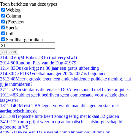
Toon berichten van deze types
Weblog
Column
(P)review
Special
Poll
Scrollbar gebruiken
opslaan
3
14:50
VrijMiBabes #316 (not very sfw!)
29
14:50
Random Pics van de Dag #1979
12
14:33
Quake krijgt na 30 jaar een gratis uitbreiding
2
14:30
De FOK!Voetbalmanager 2026/2027 is begonnen
25
13:48
Meer agressie tegen een andersluidende politieke mening, laat
jij je intimideren?
27
11:52
Amsterdams dierenasiel DOA overspoeld met babykonijntjes
19
11:46
Kabinet geeft bedrijven geen compensatie voor schade door
laagwater
18
11:14
OM eist TBS tegen verwarde man die agenten stak met
aardappelschilmesje
22
11:08
Tropische hitte keert zondag terug met lokaal 32 graden
24
10:12
Trump grijpt weer in op automatisch staatsburgerschap bij
geboorte in VS
44
09:51
Dikke Van Dale neemt 'vulvalippen' op: 'stigma op