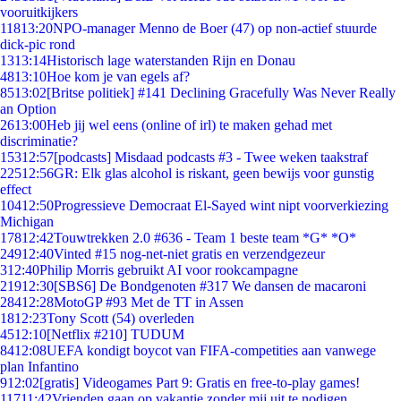
vooruitkijkers
118
13:20
NPO-manager Menno de Boer (47) op non-actief stuurde
dick-pic rond
13
13:14
Historisch lage waterstanden Rijn en Donau
48
13:10
Hoe kom je van egels af?
85
13:02
[Britse politiek] #141 Declining Gracefully Was Never Really
an Option
26
13:00
Heb jij wel eens (online of irl) te maken gehad met
discriminatie?
153
12:57
[podcasts] Misdaad podcasts #3 - Twee weken taakstraf
225
12:56
GR: Elk glas alcohol is riskant, geen bewijs voor gunstig
effect
104
12:50
Progressieve Democraat El-Sayed wint nipt voorverkiezing
Michigan
178
12:42
Touwtrekken 2.0 #636 - Team 1 beste team *G* *O*
249
12:40
Vinted #15 nog-net-niet gratis en verzendgezeur
3
12:40
Philip Morris gebruikt AI voor rookcampagne
219
12:30
[SBS6] De Bondgenoten #317 We dansen de macaroni
284
12:28
MotoGP #93 Met de TT in Assen
18
12:23
Tony Scott (54) overleden
45
12:10
[Netflix #210] TUDUM
84
12:08
UEFA kondigt boycot van FIFA-competities aan vanwege
plan Infantino
9
12:02
[gratis] Videogames Part 9: Gratis en free-to-play games!
117
11:42
Vrienden gaan op vakantie zonder mij uit te nodigen