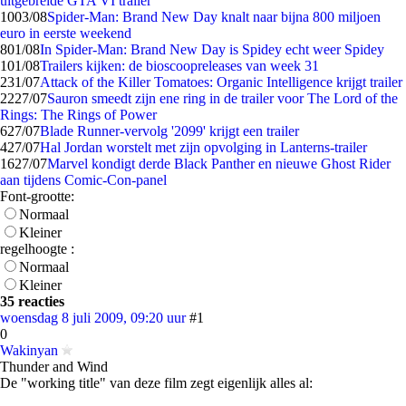
uitgebreide GTA VI trailer
10
03/08
Spider-Man: Brand New Day knalt naar bijna 800 miljoen
euro in eerste weekend
8
01/08
In Spider-Man: Brand New Day is Spidey echt weer Spidey
1
01/08
Trailers kijken: de bioscoopreleases van week 31
2
31/07
Attack of the Killer Tomatoes: Organic Intelligence krijgt trailer
22
27/07
Sauron smeedt zijn ene ring in de trailer voor The Lord of the
Rings: The Rings of Power
6
27/07
Blade Runner-vervolg '2099' krijgt een trailer
4
27/07
Hal Jordan worstelt met zijn opvolging in Lanterns-trailer
16
27/07
Marvel kondigt derde Black Panther en nieuwe Ghost Rider
aan tijdens Comic-Con-panel
Font-grootte:
Normaal
Kleiner
regelhoogte :
Normaal
Kleiner
35 reacties
woensdag 8 juli 2009, 09:20 uur
#1
0
Wakinyan
Thunder and Wind
De "working title" van deze film zegt eigenlijk alles al: