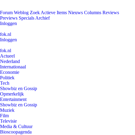
Forum
Weblog
Zoek
Actieve Items
Nieuws
Columns
Reviews
Previews
Specials
Archief
Inloggen
fok.nl
Inloggen
fok.nl
Actueel
Nederland
Internationaal
Economie
Politiek
Tech
Showbiz en Gossip
Opmerkelijk
Entertainment
Showbiz en Gossip
Muziek
Film
Televisie
Media & Cultuur
Bioscoopagenda