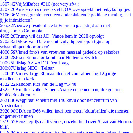
16
07:42
VrijMiBabes #316 (not very sfw!)
32
07:20
Amsterdams dierenasiel DOA overspoeld met babykonijntjes
71
06:36
Meer agressie tegen een andersluidende politieke mening, laat
jij je intimideren?
5
05:32
Nieuwe president De la Espriella gaat strijd aan met
drugskartels Colombia
49
05:28
Trump wil dat J.D. Vance hem in 2028 opvolgt
57
02:32
Dikke Van Dale neemt 'vulvalippen' op: 'stigma op
schaamlippen doorbreken'
40
00:59
Vinted-foto's van vrouwen massaal gedeeld op seksfora
22
00:28
Jesus Simulator komt naar Nintendo Switch
1
00:25
Uitslag AZ - ADO Den Haag
3
00:07
Uitslag NEC - Telstar
12
00:05
Vrouw krijgt 30 maanden cel voor afpersing 12-jarige
misdienaar in kerk
43
22:22
Random Pics van de Dag #1448
43
22:19
Houthi's vallen Saoedi-Arabië en Jemen aan, dreigen met
blokkade olieroute
26
21:30
Wegpiraat scheurt met 146 km/u door het centrum van
Amsterdam
39
20:08
CDA en D66 willen ingrijpen tegen 'gluurbrillen' die mensen
ongemerkt filmen
13
19:52
Benzineprijs daalt verder, onzekerheid over Straat van Hormuz
blijft
63
19:04
Spanje: bijna alle migranten in Ceuta weer teruggekeerd naar