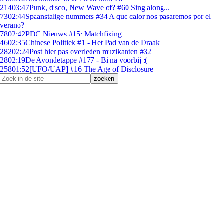
214
03:47
Punk, disco, New Wave of? #60 Sing along...
73
02:44
Spaanstalige nummers #34 A que calor nos pasaremos por el
verano?
78
02:42
PDC Nieuws #15: Matchfixing
46
02:35
Chinese Politiek #1 - Het Pad van de Draak
282
02:24
Post hier pas overleden muzikanten #32
28
02:19
De Avondetappe #177 - Bijna voorbij :(
258
01:52
[UFO/UAP] #16 The Age of Disclosure