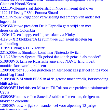
China en Noord-Korea
3
22:13
Vollering slaat dubbelslag in Nice en neemt geel over
11
22:11
Uitslag PSV - Fortuna Sittard
8
21:14
Vrouw krijgt door verwisseling het embryo van ander stel
ingebracht
5
20:35
Nieuwe president De la Espriella gaat strijd aan met
drugskartels Colombia
12
20:11
Geen 'happy end' bij seksdate via Kinky.nl
41
19:57
XR blokkeert A12 ruim twee uur, agent gebeten bij
aanhouding
3
19:21
Uitslag NEC - Telstar
22
15:00
Jesus Simulator komt naar Nintendo Switch
31
13:26
Britney Spears: "Ik geloof dat ik heb gefaald als moeder"
51
08/08
VS: kans op Russische aanval op NAVO-land groeit,
munitietekort wordt probleem
12
08/08
Broer 135 keer gestoken en gesneden: zes jaar cel en tbs voor
doodslag Gouda
21
08/08
RIVM vindt PFAS in al de geteste moedermelk, borstvoeding
blijft advies
62
08/08
EU bekritiseert Meta en TikTok om verspreiden desinformatie
Ceuta
43
08/08
Houthi's vallen Saoedi-Arabië en Jemen aan, dreigen met
blokkade olieroute
12
08/08
Vrouw krijgt 30 maanden cel voor afpersing 12-jarige
misdienaar in kerk