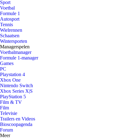
Sport
Voetbal
Formule 1
Autosport
Tennis
Wielrennen
Schaatsen
Wintersporten
Managerspelen
Voetbalmanager
Formule 1-manager
Games
PC
Playstation 4
Xbox One
Nintendo Switch
Xbox Series X|S
PlayStation 5
Film & TV
Film
Televisie
Trailers en Videos
Bioscoopagenda
Forum
Meer