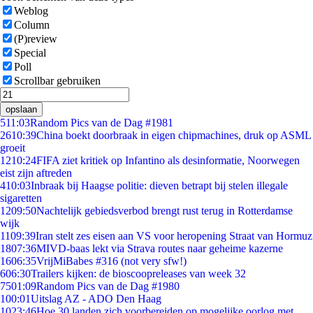
Weblog
Column
(P)review
Special
Poll
Scrollbar gebruiken
opslaan
5
11:03
Random Pics van de Dag #1981
26
10:39
China boekt doorbraak in eigen chipmachines, druk op ASML
groeit
12
10:24
FIFA ziet kritiek op Infantino als desinformatie, Noorwegen
eist zijn aftreden
4
10:03
Inbraak bij Haagse politie: dieven betrapt bij stelen illegale
sigaretten
12
09:50
Nachtelijk gebiedsverbod brengt rust terug in Rotterdamse
wijk
11
09:39
Iran stelt zes eisen aan VS voor heropening Straat van Hormuz
18
07:36
MIVD-baas lekt via Strava routes naar geheime kazerne
16
06:35
VrijMiBabes #316 (not very sfw!)
6
06:30
Trailers kijken: de bioscoopreleases van week 32
75
01:09
Random Pics van de Dag #1980
1
00:01
Uitslag AZ - ADO Den Haag
10
23:46
Hoe 30 landen zich voorbereiden op mogelijke oorlog met