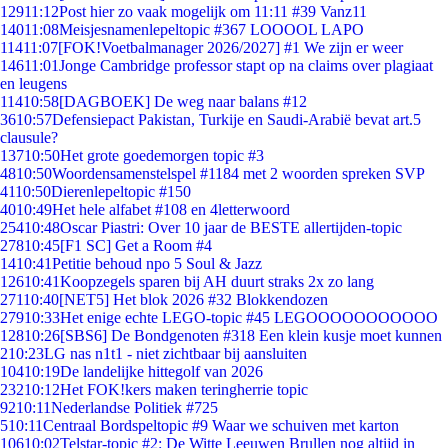
129
11:12
Post hier zo vaak mogelijk om 11:11 #39 Vanz11
140
11:08
Meisjesnamenlepeltopic #367 LOOOOL LAPO
114
11:07
[FOK!Voetbalmanager 2026/2027] #1 We zijn er weer
146
11:01
Jonge Cambridge professor stapt op na claims over plagiaat
en leugens
114
10:58
[DAGBOEK] De weg naar balans #12
36
10:57
Defensiepact Pakistan, Turkije en Saudi-Arabië bevat art.5
clausule?
137
10:50
Het grote goedemorgen topic #3
48
10:50
Woordensamenstelspel #1184 met 2 woorden spreken SVP
41
10:50
Dierenlepeltopic #150
40
10:49
Het hele alfabet #108 en 4letterwoord
254
10:48
Oscar Piastri: Over 10 jaar de BESTE allertijden-topic
278
10:45
[F1 SC] Get a Room #4
14
10:41
Petitie behoud npo 5 Soul & Jazz
126
10:41
Koopzegels sparen bij AH duurt straks 2x zo lang
271
10:40
[NET5] Het blok 2026 #32 Blokkendozen
279
10:33
Het enige echte LEGO-topic #45 LEGOOOOOOOOOOO
128
10:26
[SBS6] De Bondgenoten #318 Een klein kusje moet kunnen
2
10:23
LG nas n1t1 - niet zichtbaar bij aansluiten
104
10:19
De landelijke hittegolf van 2026
232
10:12
Het FOK!kers maken teringherrie topic
92
10:11
Nederlandse Politiek #725
5
10:11
Centraal Bordspeltopic #9 Waar we schuiven met karton
106
10:02
Telstar-topic #2: De Witte Leeuwen Brullen nog altijd in