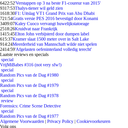
64
22:52
'Verstappen op 3 na beste F1-coureur van 2015'
93
17:53
Thalys-tiener wil geld zien
16
18:30
F1: Uitslag VT1 Grand Prix van Abu Dhabi
7
21:54
Gratis versie PES 2016 bevestigd door Konami
34
09:07
Kaley Cuoco vervangt huwelijkstatoeage
25
18:26
Kruidvat naar Frankrijk
14
15:45
Elton John verbijsterd door dumpen label
6
15:37
Kramer slaat 1500 meter over in Salt Lake
9
14:24
Meerderheid van Mannschaft wilde niet spelen
24
14:59
'Afgelasten oefeninterland volledig terecht'
Laatste reviews en specials
special
VrijMiBabes #316 (not very sfw!)
special
Random Pics van de Dag #1980
special
Random Pics van de Dag #1979
special
Random Pics van de Dag #1978
review
Forensics: Crime Scene Detective
special
Random Pics van de Dag #1977
Algemene Voorwaarden
|
Privacy Policy
|
Cookievoorkeuren
Volg ons