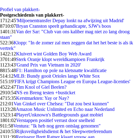
Profiel van plakkert-
Postgeschiedenis van plakkert-
17
12:45
'Miljoenentransfer Depay lonkt na afwijzing uit Madrid'
87
10:07
Bryan Cranston speelt gehandicapte, SJW's boos
14
01:31
Van der Sar: "Club van ons kaliber mag niet zo lang droog
staan"
5
22:36
Klopp: "In de zomer zal men zeggen dat het het beste is als ik
vertrek"
14
22:12
Kluivert wint Golden Boy Web Award
37
01:49
Sterk Oranje klopt wereldkampioen Frankrijk
11
23:43
'Grand Prix van Vietnam in 2020'
88
15:48
F1: Hamilton op pole na kletsnatte kwalificatie
5
14:12
MLB: Bundy gooit Orioles langs White Sox
5
15:19
'FIFA krijgt Champions League en Europa League-licenties'
45
22:47
Tim Knol of Giel Beelen?
29
10:54
NS en Breng testen +busticket
47
15:35
Kerstmarkten: Yay or Nay?
2
12:01
Van Ginkel over Chelsea: "Dat zou best kunnen"
11
23:28
Amazon Music Unlimited en Echo naar Nederland
15
23:14
PlayerUnknown's Battlegrounds gaat mobiel
18
01:02
Verstappen positief verrast door snelheid
9
11:58
Ventura: "Ik heb nog geen ontslag genomen"
24
10:53
Rijksveiligheidsdienst & het Sleepwetreferendum
13
11:39
Regisseur Brett Ratner klaagt vrouw aan