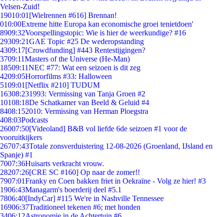
Velsen-Zuid!
190
10:01
[Wielrennen #616] Brennan!
0
10:00
Extreme hitte Europa kan economische groei tenietdoen'
89
09:32
Voorspellingstopic: Wie is hier de weerkundige? #16
293
09:21
GAE Topic #25 De wederopstanding
43
09:17
[Crowdfunding] #443 Rentestijgingen?
37
09:11
Masters of the Universe (He-Man)
185
09:11
NEC #77: Wat een seizoen is dit zeg
42
09:05
Horrorfilms #33: Halloween
51
09:01
[Netflix #210] TUDUM
163
08:23
1993: Vermissing van Tanja Groen #2
101
08:18
De Schatkamer van Beeld & Geluid #4
84
08:15
2010: Vermissing van Herman Ploegstra
4
08:03
Podcasts
260
07:50
[Videoland] B&B vol liefde 6de seizoen #1 voor de
vooruitkijkers
267
07:43
Totale zonsverduistering 12-08-2026 (Groenland, IJsland en
Spanje) #1
70
07:36
Huisarts verkracht vrouw.
282
07:26
[CRE SC #160] Op naar de zomer!!
79
07:01
Franky en Coen bakken friet in Oekraïne - Volg ze hier! #3
19
06:43
Managarm's boerderij deel #5.1
78
06:40
[IndyCar] #115 We're in Nashville Tennessee
169
06:37
Traditioneel tekenen #6; met honden
34
06:12
Astronomie in de Achtertuin #6