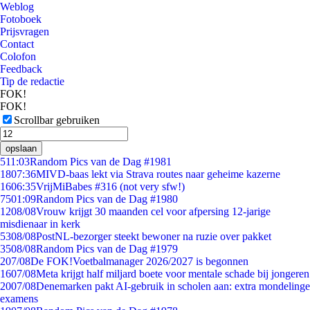
Weblog
Fotoboek
Prijsvragen
Contact
Colofon
Feedback
Tip de redactie
FOK!
FOK!
Scrollbar gebruiken
opslaan
5
11:03
Random Pics van de Dag #1981
18
07:36
MIVD-baas lekt via Strava routes naar geheime kazerne
16
06:35
VrijMiBabes #316 (not very sfw!)
75
01:09
Random Pics van de Dag #1980
12
08/08
Vrouw krijgt 30 maanden cel voor afpersing 12-jarige
misdienaar in kerk
53
08/08
PostNL-bezorger steekt bewoner na ruzie over pakket
35
08/08
Random Pics van de Dag #1979
2
07/08
De FOK!Voetbalmanager 2026/2027 is begonnen
16
07/08
Meta krijgt half miljard boete voor mentale schade bij jongeren
20
07/08
Denemarken pakt AI-gebruik in scholen aan: extra mondelinge
examens