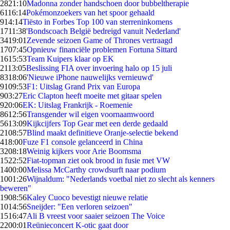
28
21:10
Madonna zonder handschoen door bubbeltherapie
61
16:14
Pokémonzoekers van het spoor gehaald
9
14:14
Tiësto in Forbes Top 100 van sterreninkomens
17
11:38
'Bondscoach België bedreigd vanuit Nederland'
34
19:01
Zevende seizoen Game of Thrones vertraagd
17
07:45
Opnieuw financiële problemen Fortuna Sittard
16
15:53
Team Kuipers klaar op EK
21
13:05
Beslissing FIA over invoering halo op 15 juli
83
18:06
'Nieuwe iPhone nauwelijks vernieuwd'
91
09:53
F1: Uitslag Grand Prix van Europa
9
03:27
Eric Clapton heeft moeite met gitaar spelen
9
20:06
EK: Uitslag Frankrijk - Roemenie
86
12:56
Transgender wil eigen voornaamwoord
56
13:09
Kijkcijfers Top Gear met een derde gedaald
21
08:57
Blind maakt definitieve Oranje-selectie bekend
4
18:00
Fuze F1 console gelanceerd in China
32
08:18
Weinig kijkers voor Arie Boomsma
15
22:52
Fiat-topman ziet ook brood in fusie met VW
14
00:00
Melissa McCarthy crowdsurft naar podium
10
01:26
Wijnaldum: "Nederlands voetbal niet zo slecht als kenners
beweren"
19
08:56
Kaley Cuoco bevestigt nieuwe relatie
10
14:56
Sneijder: "Een verloren seizoen"
15
16:47
Ali B vreest voor saaier seizoen The Voice
22
00:01
Reünieconcert K-otic gaat door