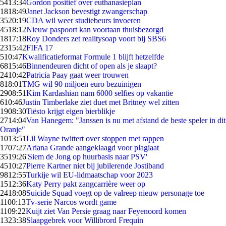
54
13:34
Gordon positief over euthanasieplan
18
18:49
Janet Jackson bevestigt zwangerschap
35
20:19
CDA wil weer studiebeurs invoeren
45
18:12
Nieuw paspoort kan voortaan thuisbezorgd
18
17:18
Roy Donders zet realitysoap voort bij SBS6
23
15:42
FIFA 17
5
10:47
Kwalificatieformat Formule 1 blijft hetzelfde
68
15:46
Binnendeuren dicht of open als je slaapt?
24
10:42
Patricia Paay gaat weer trouwen
8
18:01
TMG wil 90 miljoen euro bezuinigen
29
08:51
Kim Kardashian nam 6000 selfies op vakantie
6
10:46
Justin Timberlake ziet duet met Britney wel zitten
19
08:30
Tiësto krijgt eigen bierblikje
27
14:04
Van Hanegem: "Janssen is nu met afstand de beste speler in dit
Oranje"
10
13:51
Lil Wayne twittert over stoppen met rappen
17
07:27
Ariana Grande aangeklaagd voor plagiaat
35
19:26
'Siem de Jong op huurbasis naar PSV'
45
10:27
Pierre Kartner niet bij jubilerende Jostiband
98
12:55
Turkije wil EU-lidmaatschap voor 2023
15
12:36
Katy Perry pakt zangcarrière weer op
24
18:08
Suicide Squad voegt op de valreep nieuw personage toe
11
00:13
Tv-serie Narcos wordt game
11
09:22
Kuijt ziet Van Persie graag naar Feyenoord komen
13
23:38
Slaapgebrek voor Willibrord Frequin