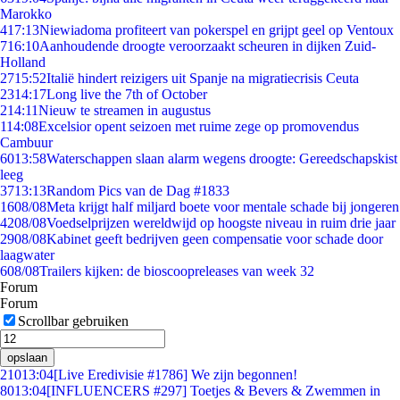
Marokko
4
17:13
Niewiadoma profiteert van pokerspel en grijpt geel op Ventoux
7
16:10
Aanhoudende droogte veroorzaakt scheuren in dijken Zuid-
Holland
27
15:52
Italië hindert reizigers uit Spanje na migratiecrisis Ceuta
23
14:17
Long live the 7th of October
2
14:11
Nieuw te streamen in augustus
1
14:08
Excelsior opent seizoen met ruime zege op promovendus
Cambuur
60
13:58
Waterschappen slaan alarm wegens droogte: Gereedschapskist
leeg
37
13:13
Random Pics van de Dag #1833
16
08/08
Meta krijgt half miljard boete voor mentale schade bij jongeren
42
08/08
Voedselprijzen wereldwijd op hoogste niveau in ruim drie jaar
29
08/08
Kabinet geeft bedrijven geen compensatie voor schade door
laagwater
6
08/08
Trailers kijken: de bioscoopreleases van week 32
Forum
Forum
Scrollbar gebruiken
opslaan
210
13:04
[Live Eredivisie #1786] We zijn begonnen!
80
13:04
[INFLUENCERS #297] Toetjes & Bevers & Zwemmen in