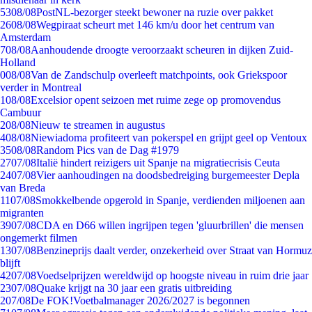
53
08/08
PostNL-bezorger steekt bewoner na ruzie over pakket
26
08/08
Wegpiraat scheurt met 146 km/u door het centrum van
Amsterdam
7
08/08
Aanhoudende droogte veroorzaakt scheuren in dijken Zuid-
Holland
0
08/08
Van de Zandschulp overleeft matchpoints, ook Griekspoor
verder in Montreal
1
08/08
Excelsior opent seizoen met ruime zege op promovendus
Cambuur
2
08/08
Nieuw te streamen in augustus
4
08/08
Niewiadoma profiteert van pokerspel en grijpt geel op Ventoux
35
08/08
Random Pics van de Dag #1979
27
07/08
Italië hindert reizigers uit Spanje na migratiecrisis Ceuta
24
07/08
Vier aanhoudingen na doodsbedreiging burgemeester Depla
van Breda
11
07/08
Smokkelbende opgerold in Spanje, verdienden miljoenen aan
migranten
39
07/08
CDA en D66 willen ingrijpen tegen 'gluurbrillen' die mensen
ongemerkt filmen
13
07/08
Benzineprijs daalt verder, onzekerheid over Straat van Hormuz
blijft
42
07/08
Voedselprijzen wereldwijd op hoogste niveau in ruim drie jaar
23
07/08
Quake krijgt na 30 jaar een gratis uitbreiding
2
07/08
De FOK!Voetbalmanager 2026/2027 is begonnen