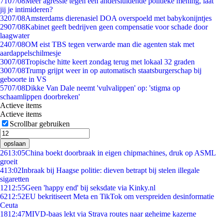
71
07/08
Meer agressie tegen een andersluidende politieke mening, laat
jij je intimideren?
32
07/08
Amsterdams dierenasiel DOA overspoeld met babykonijntjes
29
07/08
Kabinet geeft bedrijven geen compensatie voor schade door
laagwater
24
07/08
OM eist TBS tegen verwarde man die agenten stak met
aardappelschilmesje
30
07/08
Tropische hitte keert zondag terug met lokaal 32 graden
30
07/08
Trump grijpt weer in op automatisch staatsburgerschap bij
geboorte in VS
57
07/08
Dikke Van Dale neemt 'vulvalippen' op: 'stigma op
schaamlippen doorbreken'
Actieve items
Actieve items
Scrollbar gebruiken
opslaan
26
13:05
China boekt doorbraak in eigen chipmachines, druk op ASML
groeit
4
13:02
Inbraak bij Haagse politie: dieven betrapt bij stelen illegale
sigaretten
12
12:55
Geen 'happy end' bij seksdate via Kinky.nl
62
12:52
EU bekritiseert Meta en TikTok om verspreiden desinformatie
Ceuta
18
12:47
MIVD-baas lekt via Strava routes naar geheime kazerne