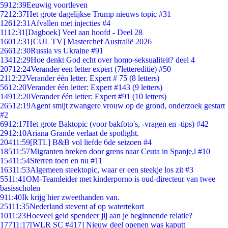
59
12:39
Eeuwig voortleven
72
12:37
Het grote dagelijkse Trump nieuws topic #31
126
12:31
Afvallen met injecties #4
11
12:31
[Dagboek] Veel aan hoofd - Deel 28
160
12:31
[CUL TV] Masterchef Australië 2026
266
12:30
Russia vs Ukraine #91
134
12:29
Hoe denkt God echt over homo-seksualiteit? deel 4
207
12:24
Verander een letter expert (7lettereditie) #50
21
12:22
Verander één letter. Expert # 75 (8 letters)
56
12:20
Verander één letter: Expert #143 (9 letters)
149
12:20
Verander één letter: Expert #91 (10 letters)
265
12:19
Agent smijt zwangere vrouw op de grond, onderzoek gestart
#2
69
12:17
Het grote Baktopic (voor bakfoto's, -vragen en -tips) #42
29
12:10
Ariana Grande verlaat de spotlight.
204
11:59
[RTL] B&B vol liefde 6de seizoen #4
185
11:57
Migranten breken door grens naar Ceuta in Spanje,l #10
154
11:54
Sterren toen en nu #11
163
11:53
Algemeen steektopic, waar er een steekje los zit #3
55
11:41
OM-Teamleider met kinderporno is oud-directeur van twee
basisscholen
9
11:40
Ik krijg hier zweethanden van.
251
11:35
Nederland stevent af op watertekort
10
11:23
Hoeveel geld spendeer jij aan je beginnende relatie?
177
11:17
[WLR SC #417] Nieuw deel openen was kaputt