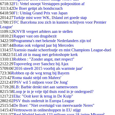
67
18:32
F1: Vettel snoept Verstappen poleposition af
31
13:42
De Boer getipt als bondscoach
64
18:50
F1: Uitslag Grand Prix van Japan
20
14:27
Turkije mist weer WK, IJsland zet goede stap
17
00:15
'FC Barcelona zou zich in kunnen schrijven voor Premier
League'
11
09:12
KNVB vergeet arbiters aan te stellen
18
10:21
Rapper vast om drugsbezit
34
22:59
Programma's met bekende Nederlanders zijn tof
13
07:44
Bottas ook volgend jaar bij Mercedes
13
14:57
Asensio maakt scheerfoutje en mist Champions League-duel
138
22:51
Lidl zit in maag met gefotoshopte kerk
13
10:13
Robben : "Zonder angst, met respect"
21
22:29
Topoverleg over Sanchez bij Ajax
57
09:06
'2016 streeft 2015 voorbij als warmste jaar'
7
23:36
Robben op de weg terug bij Bayern
2
15:42
'Roma staakt strijd om Mahrez'
22
12:43
'PSV wil 5 miljoen voor De Jong'
17
19:28
LB: Barbie denkt niet aan samenwonen
82
15:58
Loop je in je vrije tijd thuis rond in je ondergoed?
12
17:21
Elia: "Ooit keer ik terug in De Kuip"
28
02:02
PSV thuis onderuit in Europa League
25
15:54
De Boer: "Niet overtuigd van meerwaarde Neres"
14
15:43
Vertrouwen in onlineshoppen in EU stijgt
21
11:37
'Real Madrid betaalt 133 miljoen voor 18-jarige Mbappé'