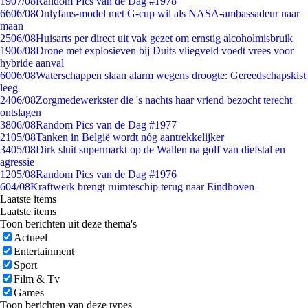
19
07/08
Random Pics van de Dag #1978
66
06/08
Onlyfans-model met G-cup wil als NASA-ambassadeur naar
maan
25
06/08
Huisarts per direct uit vak gezet om ernstig alcoholmisbruik
19
06/08
Drone met explosieven bij Duits vliegveld voedt vrees voor
hybride aanval
60
06/08
Waterschappen slaan alarm wegens droogte: Gereedschapskist
leeg
24
06/08
Zorgmedewerkster die 's nachts haar vriend bezocht terecht
ontslagen
38
06/08
Random Pics van de Dag #1977
21
05/08
Tanken in België wordt nóg aantrekkelijker
34
05/08
Dirk sluit supermarkt op de Wallen na golf van diefstal en
agressie
12
05/08
Random Pics van de Dag #1976
6
04/08
Kraftwerk brengt ruimteschip terug naar Eindhoven
Laatste items
Laatste items
Toon berichten uit deze thema's
Actueel
Entertainment
Sport
Film & Tv
Games
Toon berichten van deze types