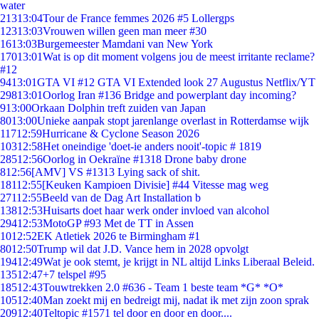
water
213
13:04
Tour de France femmes 2026 #5 Lollergps
123
13:03
Vrouwen willen geen man meer #30
16
13:03
Burgemeester Mamdani van New York
170
13:01
Wat is op dit moment volgens jou de meest irritante reclame?
#12
94
13:01
GTA VI #12 GTA VI Extended look 27 Augustus Netflix/YT
298
13:01
Oorlog Iran #136 Bridge and powerplant day incoming?
9
13:00
Orkaan Dolphin treft zuiden van Japan
80
13:00
Unieke aanpak stopt jarenlange overlast in Rotterdamse wijk
117
12:59
Hurricane & Cyclone Season 2026
103
12:58
Het oneindige 'doet-ie anders nooit'-topic # 1819
285
12:56
Oorlog in Oekraïne #1318 Drone baby drone
8
12:56
[AMV] VS #1313 Lying sack of shit.
181
12:55
[Keuken Kampioen Divisie] #44 Vitesse mag weg
271
12:55
Beeld van de Dag Art Installation b
138
12:53
Huisarts doet haar werk onder invloed van alcohol
294
12:53
MotoGP #93 Met de TT in Assen
10
12:52
EK Atletiek 2026 te Birmingham #1
80
12:50
Trump wil dat J.D. Vance hem in 2028 opvolgt
194
12:49
Wat je ook stemt, je krijgt in NL altijd Links Liberaal Beleid.
135
12:47
+7 telspel #95
185
12:43
Touwtrekken 2.0 #636 - Team 1 beste team *G* *O*
105
12:40
Man zoekt mij en bedreigt mij, nadat ik met zijn zoon sprak
209
12:40
Teltopic #1571 tel door en door en door....