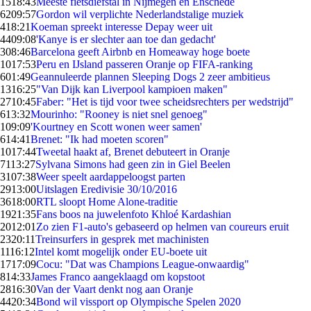
15
18:43
Meeste fietsdiefstal in Nijmegen en Enschede
62
09:57
Gordon wil verplichte Nederlandstalige muziek
4
18:21
Koeman spreekt interesse Depay weer uit
44
09:08
'Kanye is er slechter aan toe dan gedacht'
3
08:46
Barcelona geeft Airbnb en Homeaway hoge boete
10
17:53
Peru en IJsland passeren Oranje op FIFA-ranking
6
01:49
Geannuleerde plannen Sleeping Dogs 2 zeer ambitieus
13
16:25
"Van Dijk kan Liverpool kampioen maken"
27
10:45
Faber: "Het is tijd voor twee scheidsrechters per wedstrijd"
6
13:32
Mourinho: "Rooney is niet snel genoeg"
1
09:09
'Kourtney en Scott wonen weer samen'
6
14:41
Brenet: "Ik had moeten scoren"
10
17:44
Tweetal haakt af, Brenet debuteert in Oranje
71
13:27
Sylvana Simons had geen zin in Giel Beelen
31
07:38
Weer speelt aardappeloogst parten
29
13:00
Uitslagen Eredivisie 30/10/2016
36
18:00
RTL sloopt Home Alone-traditie
19
21:35
Fans boos na juwelenfoto Khloé Kardashian
20
12:01
Zo zien F1-auto's gebaseerd op helmen van coureurs eruit
23
20:11
Treinsurfers in gesprek met machinisten
11
16:12
Intel komt mogelijk onder EU-boete uit
17
17:09
Cocu: "Dat was Champions League-onwaardig"
8
14:33
James Franco aangeklaagd om kopstoot
28
16:30
Van der Vaart denkt nog aan Oranje
44
20:34
Bond wil vissport op Olympische Spelen 2020