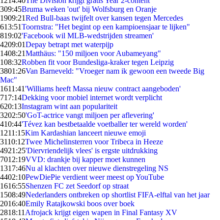
12
14:40
The Division krijgt gratis Year 2-content
3
09:45
Bruma weken 'out' bij Wolfsburg en Oranje
19
09:21
Red Bull-baas twijfelt over kansen tegen Mercedes
6
13:51
Toornstra: "Het begint op een kampioensjaar te lijken"
8
19:02
'Facebook wil MLB-wedstrijden streamen'
42
09:01
Depay betrapt met waterpijp
14
08:21
Matthäus: "150 miljoen voor Aubameyang"
1
08:32
Robben fit voor Bundesliga-kraker tegen Leipzig
38
01:26
Van Barneveld: "Vroeger nam ik gewoon een tweede Big
Mac"
16
11:41
'Williams heeft Massa nieuw contract aangeboden'
7
17:14
Dekking voor mobiel internet wordt verplicht
6
20:13
Instagram wint aan populariteit
32
02:50
'GoT-actrice vangt miljoen per aflevering'
4
10:44
'Tévez kan bestbetaalde voetballer ter wereld worden'
12
11:15
Kim Kardashian lanceert nieuwe emoji
31
10:12
Twee Michelinsterren voor Tribeca in Heeze
49
21:25
'Diervriendelijk vlees' is ergste uitdrukking
70
12:19
VVD: drankje bij kapper moet kunnen
13
17:46
Nu al klachten over nieuwe dienstregeling NS
44
02:10
PewDiePie verdient weer meest op YouTube
16
16:55
Shenzen FC zet Seedorf op straat
15
08:49
Nederlanders ontbreken op shortlist FIFA-elftal van het jaar
20
16:40
Emily Ratajkowski boos over boek
28
18:11
Afrojack krijgt eigen wapen in Final Fantasy XV