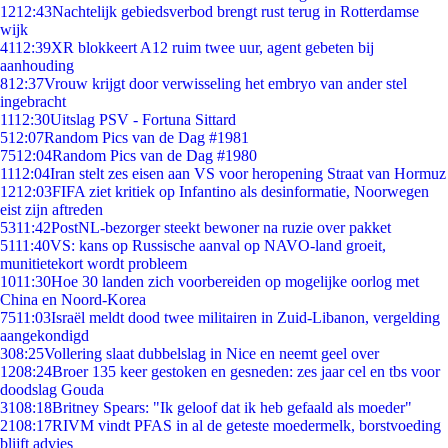
12
12:43
Nachtelijk gebiedsverbod brengt rust terug in Rotterdamse
wijk
41
12:39
XR blokkeert A12 ruim twee uur, agent gebeten bij
aanhouding
8
12:37
Vrouw krijgt door verwisseling het embryo van ander stel
ingebracht
11
12:30
Uitslag PSV - Fortuna Sittard
5
12:07
Random Pics van de Dag #1981
75
12:04
Random Pics van de Dag #1980
11
12:04
Iran stelt zes eisen aan VS voor heropening Straat van Hormuz
12
12:03
FIFA ziet kritiek op Infantino als desinformatie, Noorwegen
eist zijn aftreden
53
11:42
PostNL-bezorger steekt bewoner na ruzie over pakket
51
11:40
VS: kans op Russische aanval op NAVO-land groeit,
munitietekort wordt probleem
10
11:30
Hoe 30 landen zich voorbereiden op mogelijke oorlog met
China en Noord-Korea
75
11:03
Israël meldt dood twee militairen in Zuid-Libanon, vergelding
aangekondigd
3
08:25
Vollering slaat dubbelslag in Nice en neemt geel over
12
08:24
Broer 135 keer gestoken en gesneden: zes jaar cel en tbs voor
doodslag Gouda
31
08:18
Britney Spears: "Ik geloof dat ik heb gefaald als moeder"
21
08:17
RIVM vindt PFAS in al de geteste moedermelk, borstvoeding
blijft advies