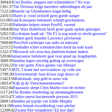
30
04:03
Giel Beelen: stoppen met ochtendshow? No way
13
01:37
The Division krijgt meerdere uitbreidingen dit jaar
71
22:24
Reactie op Ghostbusters nogal heftig
24
16:51
Hazes jr. vond zichzelf geen goede zanger
1
11:09
Zuid-Koreaanse bobsleeër schrijft geschiedenis
27
21:02
Pakketjes helpen omzet PostNL vooruit
10
04:06
Star Wars Battlefront heeft grote gratis update gekregen
52
02:53
Ecclestone haalt uit: "De F1 is nog nooit zo slecht geweest"
15
14:51
Winkel geeft Jennifer Lawrence privésessie
70
09:06
'PowNed verdwijnt van radio en televisie'
22
15:52
Voetballer schiet scheidsrechter dood na rode kaart
13
22:37
Microsoft wil cross-buy platform-feature maken
5
20:06
Jamaicaanse bobsleeër gaat voor goud op Jeugdspelen
30
09:59
Jandino tegen onveilig gedrag op overwegen
15
16:22
De vier gratis Xbox-games van februari
53
07:53
RTL 5 komt met survivalshow op volle zee
17
09:26
Oververmoeide Sara Kroos zegt shows af
154
23:56
Rabobank: stop geld in ouwe sok
10
03:47
Kijk jij de Vierschansentournee?
10
22:04
Paparazzo sleept Chris Martin voor de rechter
11
17:24
The Beatles donderdag op streamingdiensten
16
15:47
Caitlyn meest fascinerende persoon 2015
26
09:14
Jandino jat typetje van Eddie Murphy
6
14:19
Boston betaalt recordbedrag voor pitcher
122
09:42
Zwarte Piet veranderen? En hoe dan?