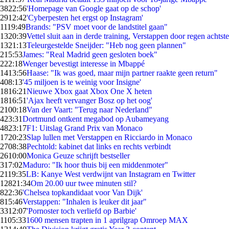
38
22:56
'Homepage van Google gaat op de schop'
29
12:42
'Cyberpesten het ergst op Instagram'
11
19:49
Brands: "PSV moet voor de landstitel gaan"
13
20:39
Vettel sluit aan in derde training, Verstappen door regen achtste
13
21:13
Teleurgestelde Sneijder: "Heb nog geen plannen"
2
15:53
James: "Real Madrid geen gesloten boek"
2
22:18
Wenger bevestigt interesse in Mbappé
14
13:56
Haase: "Ik was goed, maar mijn partner raakte geen return"
4
08:13
'45 miljoen is te weinig voor Insigne'
18
16:21
Nieuwe Xbox gaat Xbox One X heten
18
16:51
'Ajax heeft vervanger Bosz op het oog'
21
00:18
Van der Vaart: "Terug naar Nederland"
4
23:31
Dortmund ontkent megabod op Aubameyang
48
23:17
F1: Uitslag Grand Prix van Monaco
17
20:23
Slap lullen met Verstappen en Ricciardo in Monaco
27
08:38
Pechtold: kabinet dat links en rechts verbindt
26
10:00
Monica Geuze schrijft bestseller
3
17:02
Maduro: "Ik hoor thuis bij een middenmoter"
21
19:35
LB: Kanye West verdwijnt van Instagram en Twitter
128
21:34
Om 20.00 uur twee minuten stil?
8
22:36
'Chelsea topkandidaat voor Van Dijk'
8
15:46
Verstappen: "Inhalen is leuker dit jaar"
33
12:07
'Pornoster toch verliefd op Barbie'
11
05:33
1600 mensen trapten in 1 aprilgrap Omroep MAX