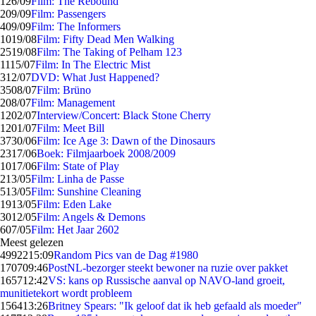
1
26/09
Film: The Rebound
2
09/09
Film: Passengers
4
09/09
Film: The Informers
10
19/08
Film: Fifty Dead Men Walking
25
19/08
Film: The Taking of Pelham 123
11
15/07
Film: In The Electric Mist
3
12/07
DVD: What Just Happened?
35
08/07
Film: Brüno
2
08/07
Film: Management
12
02/07
Interview/Concert: Black Stone Cherry
12
01/07
Film: Meet Bill
37
30/06
Film: Ice Age 3: Dawn of the Dinosaurs
23
17/06
Boek: Filmjaarboek 2008/2009
10
17/06
Film: State of Play
2
13/05
Film: Linha de Passe
5
13/05
Film: Sunshine Cleaning
19
13/05
Film: Eden Lake
30
12/05
Film: Angels & Demons
6
07/05
Film: Het Jaar 2602
Meest gelezen
49922
15:09
Random Pics van de Dag #1980
1707
09:46
PostNL-bezorger steekt bewoner na ruzie over pakket
1657
12:42
VS: kans op Russische aanval op NAVO-land groeit,
munitietekort wordt probleem
1564
13:26
Britney Spears: "Ik geloof dat ik heb gefaald als moeder"