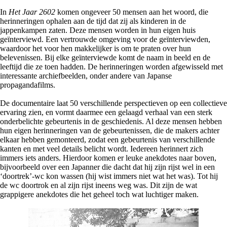
In
Het Jaar 2602
komen ongeveer 50 mensen aan het woord, die
herinneringen ophalen aan de tijd dat zij als kinderen in de
jappenkampen zaten. Deze mensen worden in hun eigen huis
geïnterviewd. Een vertrouwde omgeving voor de geïnterviewden,
waardoor het voor hen makkelijker is om te praten over hun
belevenissen. Bij elke geïnterviewde komt de naam in beeld en de
leeftijd die ze toen hadden. De herinneringen worden afgewisseld met
interessante archiefbeelden, onder andere van Japanse
propagandafilms.
De documentaire laat 50 verschillende perspectieven op een collectieve
ervaring zien, en vormt daarmee een gelaagd verhaal van een sterk
onderbelichte gebeurtenis in de geschiedenis. Al deze mensen hebben
hun eigen herinneringen van de gebeurtenissen, die de makers achter
elkaar hebben gemonteerd, zodat een gebeurtenis van verschillende
kanten en met veel details belicht wordt. Iedereen herinnert zich
immers iets anders. Hierdoor komen er leuke anekdotes naar boven,
bijvoorbeeld over een Japanner die dacht dat hij zijn rijst wel in een
‘doortrek’-wc kon wassen (hij wist immers niet wat het was). Tot hij
de wc doortrok en al zijn rijst ineens weg was. Dit zijn de wat
grappigere anekdotes die het geheel toch wat luchtiger maken.