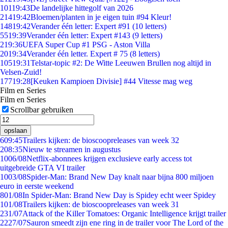
101
19:43
De landelijke hittegolf van 2026
214
19:42
Bloemen/planten in je eigen tuin #94 Kleur!
148
19:42
Verander één letter: Expert #91 (10 letters)
55
19:39
Verander één letter: Expert #143 (9 letters)
2
19:36
UEFA Super Cup #1 PSG - Aston Villa
20
19:34
Verander één letter. Expert # 75 (8 letters)
105
19:31
Telstar-topic #2: De Witte Leeuwen Brullen nog altijd in
Velsen-Zuid!
177
19:28
[Keuken Kampioen Divisie] #44 Vitesse mag weg
Film en Series
Film en Series
Scrollbar gebruiken
opslaan
6
09:45
Trailers kijken: de bioscoopreleases van week 32
2
08:35
Nieuw te streamen in augustus
10
06/08
Netflix-abonnees krijgen exclusieve early access tot
uitgebreide GTA VI trailer
10
03/08
Spider-Man: Brand New Day knalt naar bijna 800 miljoen
euro in eerste weekend
8
01/08
In Spider-Man: Brand New Day is Spidey echt weer Spidey
1
01/08
Trailers kijken: de bioscoopreleases van week 31
2
31/07
Attack of the Killer Tomatoes: Organic Intelligence krijgt trailer
22
27/07
Sauron smeedt zijn ene ring in de trailer voor The Lord of the