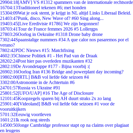
299
04:18
[AMV] VS #1312 spammers van de internationale rechtsorde
167
04:13
Traditioneel tekenen #6; met honden
153
04:09
Wat je ook stemt, je krijgt in NL altijd Links Liberaal Beleid.
214
03:47
Punk, disco, New Wave of? #60 Sing along...
194
03:45
[Live Eredivisie #1786] We zijn begonnen!
187
03:41
Tour de France femmes 2026 #5 Lollergps
278
03:26
Oorlog in Oekraïne #1318 Drone baby drone
73
02:44
Spaanstalige nummers #34 A que calor nos pasaremos por el
verano?
78
02:42
PDC Nieuws #15: Matchfixing
46
02:35
Chinese Politiek #1 - Het Pad van de Draak
282
02:24
Post hier pas overleden muzikanten #32
28
02:19
De Avondetappe #177 - Bijna voorbij :(
269
02:16
Oorlog Iran #136 Bridge and powerplant day incoming?
198
02:00
[RTL] B&B vol liefde 6de seizoen #4
33
02:00
Astronomie in de Achtertuin #6
247
01:57
Russia vs Ukraine #91
258
01:52
[UFO/UAP] #16 The Age of Disclosure
121
01:45
Koopzegels sparen bij AH duurt straks 2x zo lang
259
01:40
[Videoland] B&B vol liefde 6de seizoen #1 voor de
vooruitkijkers
57
01:32
Eeuwig voortleven
16
01:21
Ik rook nog steeds
145
00:50
Jonge Cambridge professor stapt op na claims over plagiaat
en leugens