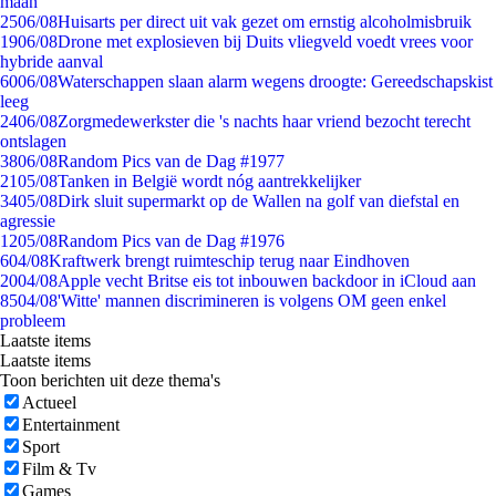
maan
25
06/08
Huisarts per direct uit vak gezet om ernstig alcoholmisbruik
19
06/08
Drone met explosieven bij Duits vliegveld voedt vrees voor
hybride aanval
60
06/08
Waterschappen slaan alarm wegens droogte: Gereedschapskist
leeg
24
06/08
Zorgmedewerkster die 's nachts haar vriend bezocht terecht
ontslagen
38
06/08
Random Pics van de Dag #1977
21
05/08
Tanken in België wordt nóg aantrekkelijker
34
05/08
Dirk sluit supermarkt op de Wallen na golf van diefstal en
agressie
12
05/08
Random Pics van de Dag #1976
6
04/08
Kraftwerk brengt ruimteschip terug naar Eindhoven
20
04/08
Apple vecht Britse eis tot inbouwen backdoor in iCloud aan
85
04/08
'Witte' mannen discrimineren is volgens OM geen enkel
probleem
Laatste items
Laatste items
Toon berichten uit deze thema's
Actueel
Entertainment
Sport
Film & Tv
Games