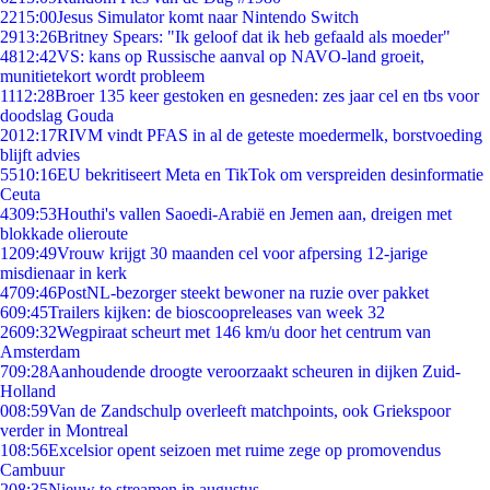
22
15:00
Jesus Simulator komt naar Nintendo Switch
29
13:26
Britney Spears: "Ik geloof dat ik heb gefaald als moeder"
48
12:42
VS: kans op Russische aanval op NAVO-land groeit,
munitietekort wordt probleem
11
12:28
Broer 135 keer gestoken en gesneden: zes jaar cel en tbs voor
doodslag Gouda
20
12:17
RIVM vindt PFAS in al de geteste moedermelk, borstvoeding
blijft advies
55
10:16
EU bekritiseert Meta en TikTok om verspreiden desinformatie
Ceuta
43
09:53
Houthi's vallen Saoedi-Arabië en Jemen aan, dreigen met
blokkade olieroute
12
09:49
Vrouw krijgt 30 maanden cel voor afpersing 12-jarige
misdienaar in kerk
47
09:46
PostNL-bezorger steekt bewoner na ruzie over pakket
6
09:45
Trailers kijken: de bioscoopreleases van week 32
26
09:32
Wegpiraat scheurt met 146 km/u door het centrum van
Amsterdam
7
09:28
Aanhoudende droogte veroorzaakt scheuren in dijken Zuid-
Holland
0
08:59
Van de Zandschulp overleeft matchpoints, ook Griekspoor
verder in Montreal
1
08:56
Excelsior opent seizoen met ruime zege op promovendus
Cambuur
2
08:35
Nieuw te streamen in augustus