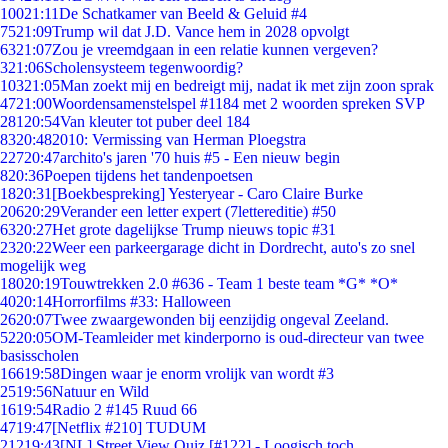
100
21:11
De Schatkamer van Beeld & Geluid #4
75
21:09
Trump wil dat J.D. Vance hem in 2028 opvolgt
63
21:07
Zou je vreemdgaan in een relatie kunnen vergeven?
3
21:06
Scholensysteem tegenwoordig?
103
21:05
Man zoekt mij en bedreigt mij, nadat ik met zijn zoon sprak
47
21:00
Woordensamenstelspel #1184 met 2 woorden spreken SVP
281
20:54
Van kleuter tot puber deel 184
83
20:48
2010: Vermissing van Herman Ploegstra
227
20:47
archito's jaren '70 huis #5 - Een nieuw begin
8
20:36
Poepen tijdens het tandenpoetsen
18
20:31
[Boekbespreking] Yesteryear - Caro Claire Burke
206
20:29
Verander een letter expert (7lettereditie) #50
63
20:27
Het grote dagelijkse Trump nieuws topic #31
23
20:22
Weer een parkeergarage dicht in Dordrecht, auto's zo snel
mogelijk weg
180
20:19
Touwtrekken 2.0 #636 - Team 1 beste team *G* *O*
40
20:14
Horrorfilms #33: Halloween
26
20:07
Twee zwaargewonden bij eenzijdig ongeval Zeeland.
52
20:05
OM-Teamleider met kinderporno is oud-directeur van twee
basisscholen
166
19:58
Dingen waar je enorm vrolijk van wordt #3
25
19:56
Natuur en Wild
16
19:54
Radio 2 #145 Ruud 66
47
19:47
[Netflix #210] TUDUM
212
19:43
[NL] Street View Quiz [#122] - Loogisch toch