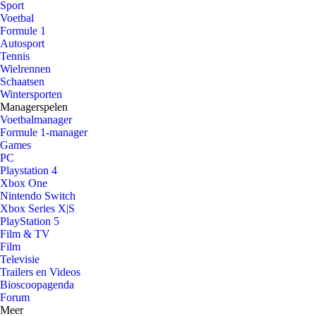
Sport
Voetbal
Formule 1
Autosport
Tennis
Wielrennen
Schaatsen
Wintersporten
Managerspelen
Voetbalmanager
Formule 1-manager
Games
PC
Playstation 4
Xbox One
Nintendo Switch
Xbox Series X|S
PlayStation 5
Film & TV
Film
Televisie
Trailers en Videos
Bioscoopagenda
Forum
Meer