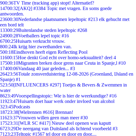
9
00:36
TV Time (tracking app) stopt! Alternatief?
147
00:32
[AKQ] #3384 Topic met vragen. En soms goede
antwoorden.
236
00:30
Nederlandse plaatsnamen lepeltopic #213 elk gehucht met
een bord telt
133
00:29
Buitenlandse steden lepeltopic #268
249
00:28
Voetballers lepel topic #16
67
00:25
Huisarts verkracht vrouw.
8
00:24
Ik krijg hier zweethanden van.
5
00:18
Eindhoven heeft eigen Reflecting Pool
116
00:15
Hoe denkt God echt over homo-seksualiteit? deel 4
175
00:10
Migranten breken door grens naar Ceuta in Spanje,l #10
174
00:06
Vandaag 40 jaar geleden... #3
264
23:56
Totale zonsverduistering 12-08-2026 (Groenland, IJsland en
Spanje) #1
5
23:50
[INFLUENCERS #297] Toetjes & Bevers & Zwemmen in
water
86
23:49
Voorspellingstopic: Wie is hier de weerkundige? #16
119
23:47
Huisarts doet haar werk onder invloed van alcohol
3
23:45
Podcasts
187
23:38
[Wielrennen #616] Brennan!
116
23:37
Vrouwen willen geen man meer #30
175
23:31
[WLR SC #417] Nieuw deel openen was kaputt
67
23:29
De neergang van Duitsland als lichtend voorbeeld #3
71
23:23
Teltopic #1567 tel door en door en door....