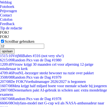
Weblog
Fotoboek
Prijsvragen
Contact
Colofon
Feedback
Tip de redactie
FOK!
FOK!
Scrollbar gebruiken
opslaan
15
15:10
VrijMiBabes #316 (not very sfw!)
62
15:09
Random Pics van de Dag #1980
12
09:49
Vrouw krijgt 30 maanden cel voor afpersing 12-jarige
misdienaar in kerk
47
09:46
PostNL-bezorger steekt bewoner na ruzie over pakket
35
08/08
Random Pics van de Dag #1979
2
07/08
De FOK!Voetbalmanager 2026/2027 is begonnen
16
07/08
Meta krijgt half miljard boete voor mentale schade bij jongeren
20
07/08
Denemarken pakt AI-gebruik in scholen aan: extra mondelinge
examens
19
07/08
Random Pics van de Dag #1978
66
06/08
Onlyfans-model met G-cup wil als NASA-ambassadeur naar