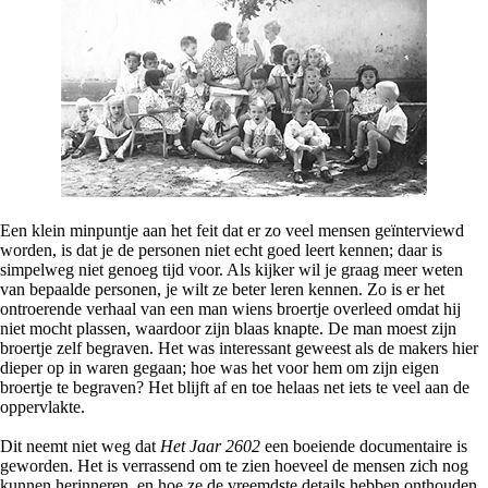
Een klein minpuntje aan het feit dat er zo veel mensen geïnterviewd
worden, is dat je de personen niet echt goed leert kennen; daar is
simpelweg niet genoeg tijd voor. Als kijker wil je graag meer weten
van bepaalde personen, je wilt ze beter leren kennen. Zo is er het
ontroerende verhaal van een man wiens broertje overleed omdat hij
niet mocht plassen, waardoor zijn blaas knapte. De man moest zijn
broertje zelf begraven. Het was interessant geweest als de makers hier
dieper op in waren gegaan; hoe was het voor hem om zijn eigen
broertje te begraven? Het blijft af en toe helaas net iets te veel aan de
oppervlakte.
Dit neemt niet weg dat
Het Jaar 2602
een boeiende documentaire is
geworden. Het is verrassend om te zien hoeveel de mensen zich nog
kunnen herinneren, en hoe ze de vreemdste details hebben onthouden.