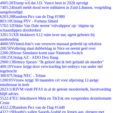
49
05:28
Trump wil dat J.D. Vance hem in 2028 opvolgt
74
05:24
Israël meldt dood twee militairen in Zuid-Libanon, vergelding
aangekondigd
62
03:28
Random Pics van de Dag #1980
8
03:19
Uitslag PSV - Fortuna Sittard
57
02:32
Dikke Van Dale neemt 'vulvalippen' op: 'stigma op
schaamlippen doorbreken'
32
01:51
XR blokkeert A12 ruim twee uur, agent gebeten bij
aanhouding
40
00:59
Vinted-foto's van vrouwen massaal gedeeld op seksfora
2
00:50
Vollering slaat dubbelslag in Nice en neemt geel over
22
00:28
Jesus Simulator komt naar Nintendo Switch
1
00:25
Uitslag AZ - ADO Den Haag
29
00:13
Britney Spears: "Ik geloof dat ik heb gefaald als moeder"
4
00:10
Vrouw krijgt door verwisseling het embryo van ander stel
ingebracht
3
00:07
Uitslag NEC - Telstar
12
00:05
Vrouw krijgt 30 maanden cel voor afpersing 12-jarige
misdienaar in kerk
20
23:11
RIVM vindt PFAS in al de geteste moedermelk, borstvoeding
blijft advies
55
22:47
EU bekritiseert Meta en TikTok om verspreiden desinformatie
Ceuta
43
22:22
Random Pics van de Dag #1448
43
22:19
Houthi's vallen Saoedi-Arabië en Jemen aan, dreigen met