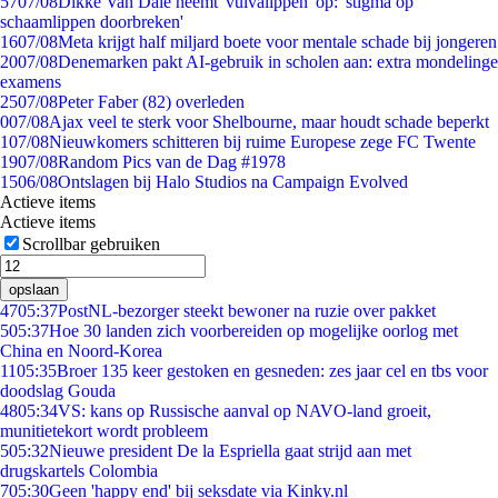
57
07/08
Dikke Van Dale neemt 'vulvalippen' op: 'stigma op
schaamlippen doorbreken'
16
07/08
Meta krijgt half miljard boete voor mentale schade bij jongeren
20
07/08
Denemarken pakt AI-gebruik in scholen aan: extra mondelinge
examens
25
07/08
Peter Faber (82) overleden
0
07/08
Ajax veel te sterk voor Shelbourne, maar houdt schade beperkt
1
07/08
Nieuwkomers schitteren bij ruime Europese zege FC Twente
19
07/08
Random Pics van de Dag #1978
15
06/08
Ontslagen bij Halo Studios na Campaign Evolved
Actieve items
Actieve items
Scrollbar gebruiken
opslaan
47
05:37
PostNL-bezorger steekt bewoner na ruzie over pakket
5
05:37
Hoe 30 landen zich voorbereiden op mogelijke oorlog met
China en Noord-Korea
11
05:35
Broer 135 keer gestoken en gesneden: zes jaar cel en tbs voor
doodslag Gouda
48
05:34
VS: kans op Russische aanval op NAVO-land groeit,
munitietekort wordt probleem
5
05:32
Nieuwe president De la Espriella gaat strijd aan met
drugskartels Colombia
7
05:30
Geen 'happy end' bij seksdate via Kinky.nl