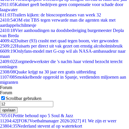
29
11:05
Kabinet geeft bedrijven geen compensatie voor schade door
laagwater
6
11:03
Trailers kijken: de bioscoopreleases van week 32
24
10:54
OM eist TBS tegen verwarde man die agenten stak met
aardappelschilmesje
24
10:18
Vier aanhoudingen na doodsbedreiging burgemeester Depla
van Breda
40
09:42
Duitser (93) crasht met quad tegen boom, vier gewonden
25
09:22
Huisarts per direct uit vak gezet om ernstig alcoholmisbruik
66
09:19
Onlyfans-model met G-cup wil als NASA-ambassadeur naar
maan
24
09:02
Zorgmedewerkster die 's nachts haar vriend bezocht terecht
ontslagen
23
08/08
Quake krijgt na 30 jaar een gratis uitbreiding
11
07/08
Smokkelbende opgerold in Spanje, verdienden miljoenen aan
migranten
Forum
Forum
Scrollbar gebruiken
opslaan
7
05:01
Petitie behoud npo 5 Soul & Jazz
112
04:42
[FOK!Voetbalmanager 2026/2027] #1 We zijn er weer
238
04:35
Nederland stevent af op watertekort