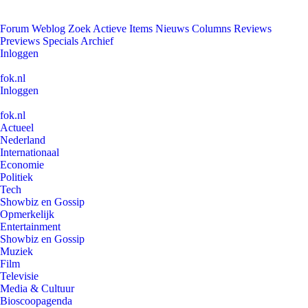
Forum
Weblog
Zoek
Actieve Items
Nieuws
Columns
Reviews
Previews
Specials
Archief
Inloggen
fok.nl
Inloggen
fok.nl
Actueel
Nederland
Internationaal
Economie
Politiek
Tech
Showbiz en Gossip
Opmerkelijk
Entertainment
Showbiz en Gossip
Muziek
Film
Televisie
Media & Cultuur
Bioscoopagenda