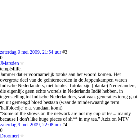
zaterdag 9 mei 2009, 21:54 uur
#3
0
JMarsden
tempé4life.
Jammer dat er voornamelijk totoks aan het woord komen. Het
overgrote deel van de geïnterneerden in de Jappenkampen waren
Indische Nederlanders, niet totoks. Totoks zijn (blanke) Nederlanders,
die eigenlijk geen echte wortels in Nederlands Indië hebben, in
tegenstelling tot Indische Nederlanders, wat vaak generaties terug gaat
en uit gemengd bloed bestaan (waar de minderwaardige term
'halfbloedje' o.a. vandaan komt).
"Some of the shows on the network are not my cup of tea... mainly
because I don't like huge pieces of sh** in my tea." Aziz on MTV
zaterdag 9 mei 2009, 22:08 uur
#4
0
Droomert