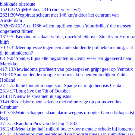
blokkade olieroute
15
21:37
VrijMiBabes #316 (not very sfw!)
26
21:30
Wegpiraat scheurt met 146 km/u door het centrum van
Amsterdam
39
20:08
CDA en D66 willen ingrijpen tegen 'gluurbrillen' die mensen
ongemerkt filmen
13
19:52
Benzineprijs daalt verder, onzekerheid over Straat van Hormuz
blijft
70
19:35
Meer agressie tegen een andersluidende politieke mening, laat
jij je intimideren?
63
19:04
Spanje: bijna alle migranten in Ceuta weer teruggekeerd naar
Marokko
4
17:13
Niewiadoma profiteert van pokerspel en grijpt geel op Ventoux
7
16:10
Aanhoudende droogte veroorzaakt scheuren in dijken Zuid-
Holland
27
15:52
Italië hindert reizigers uit Spanje na migratiecrisis Ceuta
23
14:17
Long live the 7th of October
2
14:11
Nieuw te streamen in augustus
1
14:08
Excelsior opent seizoen met ruime zege op promovendus
Cambuur
60
13:58
Waterschappen slaan alarm wegens droogte: Gereedschapskist
leeg
37
13:13
Random Pics van de Dag #1833
16
12:43
Meta krijgt half miljard boete voor mentale schade bij jongeren
42
12:11
Voedselprijzen wereldwijd op hoogste niveau in ruim drie jaar