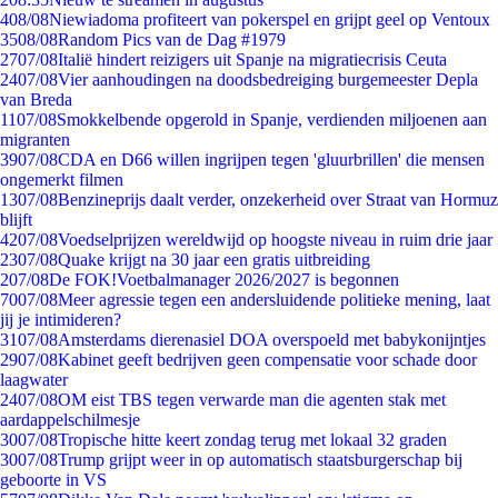
4
08/08
Niewiadoma profiteert van pokerspel en grijpt geel op Ventoux
35
08/08
Random Pics van de Dag #1979
27
07/08
Italië hindert reizigers uit Spanje na migratiecrisis Ceuta
24
07/08
Vier aanhoudingen na doodsbedreiging burgemeester Depla
van Breda
11
07/08
Smokkelbende opgerold in Spanje, verdienden miljoenen aan
migranten
39
07/08
CDA en D66 willen ingrijpen tegen 'gluurbrillen' die mensen
ongemerkt filmen
13
07/08
Benzineprijs daalt verder, onzekerheid over Straat van Hormuz
blijft
42
07/08
Voedselprijzen wereldwijd op hoogste niveau in ruim drie jaar
23
07/08
Quake krijgt na 30 jaar een gratis uitbreiding
2
07/08
De FOK!Voetbalmanager 2026/2027 is begonnen
70
07/08
Meer agressie tegen een andersluidende politieke mening, laat
jij je intimideren?
31
07/08
Amsterdams dierenasiel DOA overspoeld met babykonijntjes
29
07/08
Kabinet geeft bedrijven geen compensatie voor schade door
laagwater
24
07/08
OM eist TBS tegen verwarde man die agenten stak met
aardappelschilmesje
30
07/08
Tropische hitte keert zondag terug met lokaal 32 graden
30
07/08
Trump grijpt weer in op automatisch staatsburgerschap bij
geboorte in VS