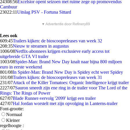
243
08:56
Excelsior opent seizoen met ruime zege op promovendus
Cambuur
230
22:11
Uitslag PSV - Fortuna Sittard
▼ Advertentie door Refinery89
Lees ook
6
09:45
Trailers kijken: de bioscoopreleases van week 32
2
08:35
Nieuw te streamen in augustus
10
06/08
Netflix-abonnees krijgen exclusieve early access tot
uitgebreide GTA VI trailer
10
03/08
Spider-Man: Brand New Day knalt naar bijna 800 miljoen
euro in eerste weekend
8
01/08
In Spider-Man: Brand New Day is Spidey echt weer Spidey
1
01/08
Trailers kijken: de bioscoopreleases van week 31
2
31/07
Attack of the Killer Tomatoes: Organic Intelligence krijgt trailer
22
27/07
Sauron smeedt zijn ene ring in de trailer voor The Lord of the
Rings: The Rings of Power
6
27/07
Blade Runner-vervolg '2099' krijgt een trailer
4
27/07
Hal Jordan worstelt met zijn opvolging in Lanterns-trailer
Font-grootte:
Normaal
Kleiner
regelhoogte :