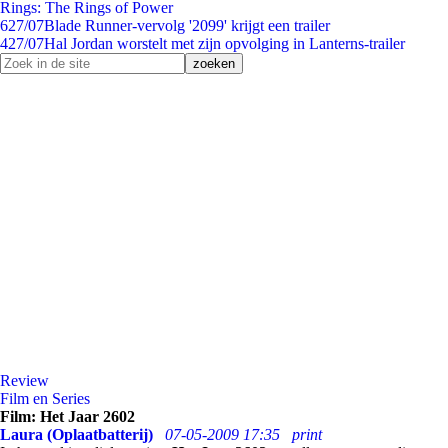
Rings: The Rings of Power
6
27/07
Blade Runner-vervolg '2099' krijgt een trailer
4
27/07
Hal Jordan worstelt met zijn opvolging in Lanterns-trailer
Review
Film en Series
Film: Het Jaar 2602
Laura (Oplaatbatterij)
07-05-2009 17:35
print