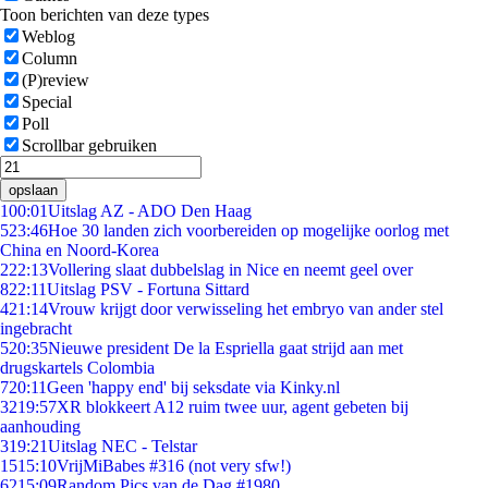
Toon berichten van deze types
Weblog
Column
(P)review
Special
Poll
Scrollbar gebruiken
opslaan
1
00:01
Uitslag AZ - ADO Den Haag
5
23:46
Hoe 30 landen zich voorbereiden op mogelijke oorlog met
China en Noord-Korea
2
22:13
Vollering slaat dubbelslag in Nice en neemt geel over
8
22:11
Uitslag PSV - Fortuna Sittard
4
21:14
Vrouw krijgt door verwisseling het embryo van ander stel
ingebracht
5
20:35
Nieuwe president De la Espriella gaat strijd aan met
drugskartels Colombia
7
20:11
Geen 'happy end' bij seksdate via Kinky.nl
32
19:57
XR blokkeert A12 ruim twee uur, agent gebeten bij
aanhouding
3
19:21
Uitslag NEC - Telstar
15
15:10
VrijMiBabes #316 (not very sfw!)
62
15:09
Random Pics van de Dag #1980