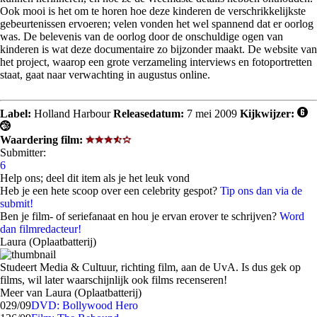
Ook mooi is het om te horen hoe deze kinderen de verschrikkelijkste
gebeurtenissen ervoeren; velen vonden het wel spannend dat er oorlog
was. De belevenis van de oorlog door de onschuldige ogen van
kinderen is wat deze documentaire zo bijzonder maakt. De website van
het project, waarop een grote verzameling interviews en fotoportretten
staat, gaat naar verwachting in augustus online.
Label:
Holland Harbour
Releasedatum:
7 mei 2009
Kijkwijzer:
Waardering film:
Submitter:
6
Help ons; deel dit item als je het leuk vond
Heb je een hete scoop over een celebrity gespot?
Tip ons dan via de
submit!
Ben je film- of seriefanaat en hou je ervan erover te schrijven?
Word
dan filmredacteur!
Laura (Oplaatbatterij)
Studeert Media & Cultuur, richting film, aan de UvA. Is dus gek op
films, wil later waarschijnlijk ook films recenseren!
Meer van Laura (Oplaatbatterij)
0
29/09
DVD: Bollywood Hero