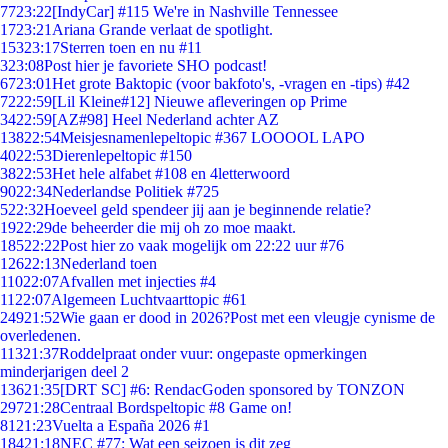
77
23:22
[IndyCar] #115 We're in Nashville Tennessee
17
23:21
Ariana Grande verlaat de spotlight.
153
23:17
Sterren toen en nu #11
3
23:08
Post hier je favoriete SHO podcast!
67
23:01
Het grote Baktopic (voor bakfoto's, -vragen en -tips) #42
72
22:59
[Lil Kleine#12] Nieuwe afleveringen op Prime
34
22:59
[AZ#98] Heel Nederland achter AZ
138
22:54
Meisjesnamenlepeltopic #367 LOOOOL LAPO
40
22:53
Dierenlepeltopic #150
38
22:53
Het hele alfabet #108 en 4letterwoord
90
22:34
Nederlandse Politiek #725
5
22:32
Hoeveel geld spendeer jij aan je beginnende relatie?
19
22:29
de beheerder die mij oh zo moe maakt.
185
22:22
Post hier zo vaak mogelijk om 22:22 uur #76
126
22:13
Nederland toen
110
22:07
Afvallen met injecties #4
11
22:07
Algemeen Luchtvaarttopic #61
249
21:52
Wie gaan er dood in 2026?Post met een vleugje cynisme de
overledenen.
113
21:37
Roddelpraat onder vuur: ongepaste opmerkingen
minderjarigen deel 2
136
21:35
[DRT SC] #6: RendacGoden sponsored by TONZON
297
21:28
Centraal Bordspeltopic #8 Game on!
81
21:23
Vuelta a España 2026 #1
184
21:18
NEC #77: Wat een seizoen is dit zeg