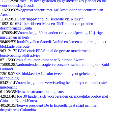
1177
12:28
Broer 135 keer gestoken en gesneden: zes jaar cel en tbs
voor doodslag Gouda
1162
09:32
Wegpiraat scheurt met 146 km/u door het centrum van
Amsterdam
1134
20:11
Geen 'happy end' bij seksdate via Kinky.nl
1092
10:16
EU bekritiseert Meta en TikTok om verspreiden
desinformatie Ceuta
1070
09:49
Vrouw krijgt 30 maanden cel voor afpersing 12-jarige
misdienaar in kerk
984
09:53
Houthi's vallen Saoedi-Arabië en Jemen aan, dreigen met
blokkade olieroute
963
12:17
RIVM vindt PFAS in al de geteste moedermelk,
borstvoeding blijft advies
871
15:00
Jesus Simulator komt naar Nintendo Switch
750
09:28
Aanhoudende droogte veroorzaakt scheuren in dijken Zuid-
Holland
726
19:57
XR blokkeert A12 ruim twee uur, agent gebeten bij
aanhouding
634
21:14
Vrouw krijgt door verwisseling het embryo van ander stel
ingebracht
611
08:35
Nieuw te streamen in augustus
429
23:46
Hoe 30 landen zich voorbereiden op mogelijke oorlog met
China en Noord-Korea
405
20:35
Nieuwe president De la Espriella gaat strijd aan met
drugskartels Colombia